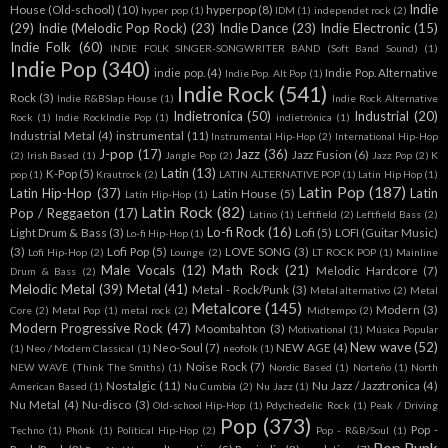
Indie
House (Old-school)
(10)
hyperpop
(8)
hyper pop
(1)
IDM
(1)
independet rock
(2)
(29)
Indie (Melodic Pop Rock)
(23)
Indie Dance
(23)
Indie Electronic
(15)
Indie Folk
(60)
INDIE FOLK SINGER-SONGWRITER BAND (Soft Band Sound)
(1)
Indie Pop
(340)
indie pop.
(4)
Indie Pop. Alternative
Indie Pop. Alt Pop
(1)
Indie Rock
(541)
Rock
(3)
Indie R&BSlap House
(1)
Indie Rock Alternative
Indietronica
(50)
Industrial
(20)
Rock
(1)
Indie RockIndie Pop
(1)
indietrónica
(1)
Industrial Metal
(4)
instrumental
(11)
Instrumental Hip-Hop
(2)
International Hip-Hop
J-pop
(17)
Jazz
(36)
Jazz Fusion
(6)
(2)
Irish Based
(1)
Jangle Pop
(2)
Jazz Pop
(2)
K
Latin
(13)
K-Pop
(5)
pop
(1)
Krautrock
(2)
LATIN ALTERNATIVE POP
(1)
Latin Hip Hop
(1)
Latin Pop
(187)
Latin Hip-Hop
(37)
Latin
Latin House
(5)
Latín Hip-Hop
(1)
Latin Rock
(82)
Pop / Reggaeton
(17)
Latino
(1)
Leftfield
(2)
Leftfield Bass
(2)
Lo-fi Rock
(16)
Light Drum & Bass
(3)
Lofi
(5)
LOFI (Guitar Music)
Lo-fi Hip-Hop
(1)
(3)
Lofi Pop
(5)
LOVE SONG
(3)
Lofi Hip-Hop
(2)
Lounge
(2)
LT ROCK POP
(1)
Mainline
Male Vocals
(12)
Math Rock
(21)
Melodic Hardcore
(7)
Drum & Bass
(2)
Melodic Metal
(39)
Metal
(41)
Metal - Rock/Punk
(3)
Metal alternativo
(2)
Metal
Metalcore
(145)
Modern
(3)
Core
(2)
Metal Pop
(1)
metal rock
(2)
Midtempo
(2)
Modern Progressive Rock
(47)
Moombahton
(3)
Motivational
(1)
Música Popular
New wave
(52)
Neo-Soul
(7)
NEW AGE
(4)
(1)
Neo / Modern Classical
(1)
neofolk
(1)
Noise Rock
(7)
NEW WAVE (Think The Smiths)
(1)
Nordic Based
(1)
Norteño
(1)
North
Nostalgic
(11)
Nu Jazz / Jazztronica
(4)
American Based
(1)
Nu Cumbia
(2)
Nu Jazz
(1)
Nu Metal
(4)
Nu-disco
(3)
Old-school Hip-Hop
(1)
Pdychedelic Rock
(1)
Peak / Driving
Pop
(373)
Pop -
Techno
(1)
Phonk
(1)
Political Hip-Hop
(2)
Pop - R&B/Soul
(1)