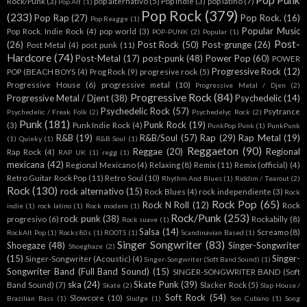
Pop Punk
Rock/Punk
(3)
pop alternativo
(5)
Pop indie
(3)
pop latino
(7)
Pop Alt
(1)
Pop Rock
(379)
(233)
Pop Rap
(27)
Pop Rock.
(16)
Pop Reagge
(1)
Popular Music
Pop Rock. Indie Rock
(4)
pop world
(3)
POP-PUNK
(2)
Popular
(1)
Post-
(26)
Post Rock
(50)
Post-grunge
(26)
Post Metal
(4)
post punk
(11)
Hardcore
(74)
Post-Metal
(17)
post-punk
(48)
Power Pop
(60)
POWER
Progressive Rock
(12)
POP (BEACH BOYS
(4)
Prog Rock
(9)
progresive rock
(5)
Progressive House
(6)
progressive metal
(10)
Progressive Metal / Djen
(2)
Progressive Rock
(84)
Progressive Metal / Djent
(38)
Psychedelic
(14)
Psychedelic Rock
(57)
Psytrance
Psychedelic / Freak Folk
(2)
Psychedelyc Rock
(2)
Punk
(181)
Punk Rock
(19)
(3)
Punk Indie Rock
(4)
PunkPop Punk
(1)
PunkPunk
R&B
(19)
R&B/Soul
(57)
Rap
(29)
Rap Metal
(19)
(1)
Quieky
(1)
R&B Soul
(1)
Reggaeton
(90)
Reggae
(20)
Regional
Rap Rock
(4)
RAP UK
(1)
regg
(1)
mexicana
(42)
Regional Mexicano
(4)
Relaxing
(8)
Remix
(11)
Remix (official)
(4)
Retro Guitar Rock Pop
(11)
Retro Soul
(10)
Rhythm And Blues
(1)
Riddim / Tearout
(2)
Rock
(130)
rock alternativo
(15)
Rock Blues
(4)
rock independiente
(3)
Rock
Rock Pop
(65)
Rock N Roll
(12)
Rock
indie
(1)
rock latino
(1)
Rock modern
(1)
Rock/Punk
(253)
rock punk
(38)
progresivo
(6)
Rockabilly
(8)
Rock suave
(1)
Salsa
(14)
Screamo
(8)
RockAlt Pop
(1)
Rocks 80s
(1)
ROOTS
(1)
Scandinavian Based
(1)
Singer Songwriter
(83)
Shoegaze
(48)
Singer-Songwriter
Shoeghaze
(2)
(15)
Singer-
Singer-Songwriter (Acoustic)
(4)
Singer-Songwriter (Soft Band Sound)
(1)
Songwriter Band (Full Band Sound)
(15)
SINGER-SONGWRITER BAND (Soft
ska
(24)
Skate Punk
(39)
Band Sound)
(7)
Slacker Rock
(5)
Skate
(2)
Slap House /
Soft Rock
(54)
Slowcore
(10)
Brazilian Bass
(1)
Sludge
(1)
Son Cubano
(1)
Song