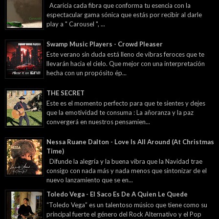
Acaricia cada fibra que conforma tu esencia con la
espectacular gama sónica que estás por recibir al darle
play a " Carousel ", ...
Swamp Music Players - Crowd Pleaser
Este verano sin duda está lleno de vibras feroces que te
llevarán hacia el cielo. Que mejor con una interpretación
hecha con un propósito ép...
THE SECRET
Este es el momento perfecto para que te sientes y dejes
que la emotividad te consuma : La añoranza y la paz
convergerá en nuestros pensamien...
Nessa Ruane Dalton - Love Is All Around (At Christmas
Time)
Difunde la alegría y la buena vibra que la Navidad trae
consigo con nada más y nada menos que sintonizar de el
nuevo lanzamiento que se en...
Toledo Vega - El Saco Es De A Quien Le Quede
“Toledo Vega” es un talentoso músico que tiene como su
principal fuerte el género del Rock Alternativo y el Pop