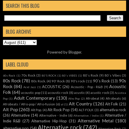
SEARCH THIS BLOG
BLOG ARCHIVE
Powered by
Blogger
.
LABEL CLOUD
70s Rock
(3)
80´s Rock
(9)
80´s Vibes
(3)
60s Rock
(1)
80'S ROCK
(1)
80's VIBES
(1)
80s Rock
(78)
90s
90´s Rock
(13)
80s Rock.
(4)
90' Rock
(8)
90's rock
(11)
Rock
(84)
Acoustic
ACOUSTIC
(26)
Acoustic - Pop - R&B
(9)
Acid Jazz
(1)
Folk
(64)
acoustic pop
(11)
acoustic rock
(8)
acustic
(4)
acustic rock
(3)
Acústica
Adult Contemporary
(130)
Afrobeat
(4)
Afrobeats
(6)
Pop
(1)
Afro Pop
(2)
Alt Country
(126)
Alt Folk
(21)
Afrobeats / Afro-pop / Afro-fusion
(6)
al
(1)
Alt Pop
(260)
Alt Rock Pop
(54)
alternativa rock
Alt Pop.
(4)
ALT-FOLK
(3)
(26)
Alternative
(14)
Alternative /
Alternative - Indie
(6)
Alternative / Indie
(1)
Alternative Metal
(180)
Indie R&B
(27)
Alternative Hip-Hop
(31)
Alternative rock
(742)
alternative pop
(54)
Alternative Rock.
(2)