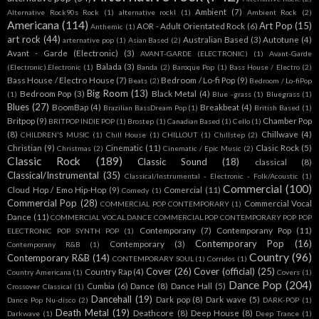
Ambient
(7)
Alternative Rock90s Rock
(1)
alternative rockl
(1)
Ambient Rock
(2)
Americana
(114)
Art Pop
(15)
AOR - Adult Orientated Rock
(6)
Anthemic
(1)
art rock
(44)
Australian Based
(3)
Autotune
(4)
arternative pop
(1)
Asian Based
(2)
Avant - Garde (Electronic)
(3)
AVANT-GARDE (ELECTRONIC)
(1)
Avant-Garde
Balada
(3)
(Electronic).Electronic
(1)
Banda
(2)
Baroque Pop
(1)
Bass House / Electro
(2)
Bass House / Electro House
(7)
Bedroom / Lo-fi Pop
(9)
Beats
(2)
Bedroom / Lo-fiPop
Big Room
(13)
Bedroom Pop
(3)
Black Metal
(4)
(1)
Blue -grass
(1)
Bluegrass
(1)
Blues
(27)
BoomBap
(4)
Breakbeat
(4)
Brazilian BassDream Pop
(1)
British Based
(1)
Britpop
(9)
Chamber Pop
BRITPOP INDIE POP
(1)
Brostep
(1)
Canadian Based
(1)
Cello
(1)
(8)
Chillwave
(4)
CHILDREN'S MUSIC
(1)
Chill House
(1)
CHILLOUT
(1)
Chillstep
(2)
Christian
(9)
Cinematic
(11)
Clasic Rock
(5)
Christmas
(2)
Cinematic / Epic Music
(2)
Classic Rock
(189)
Classic Sound
(18)
classical
(8)
Classical/Instrumental
(35)
Classical/Instrumental - Electronic - Folk/Acoustic
(1)
Commercial
(100)
Cloud Hop / Emo Hip-Hop
(9)
Comercial
(11)
Comedy
(1)
Commercial Pop
(28)
Commercial Vocal
COMMERCIAL POP CONTEMPORARY
(1)
Dance
(11)
COMMERCIAL VOCAL DANCE COMMERCIAL POP CONTEMPORARY POP POP
Contemporany
(7)
Contemporany Pop
(11)
ELECTRONIC POP SYNTH POP
(1)
Contemporary Pop
(16)
Contemporary
(3)
Contemporany R&B
(1)
Country
(96)
Contemporary R&B
(14)
CONTEMPORARY SOUL
(1)
Corridos
(1)
Cover
(26)
Cover (official)
(25)
Country Rap
(4)
Country Americana
(1)
Covers
(1)
Dance Pop
(204)
Cumbia
(6)
Dance
(8)
Dance Hall
(5)
Crossover Classical
(1)
Dancehall
(19)
Dark pop
(8)
Dark wave
(5)
Dance Pop Nu-disco
(2)
DARK-POP
(1)
Death Metal
(19)
Deathcore
(8)
Deep House
(8)
Darkwave
(1)
Deep Trance
(1)