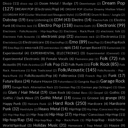
Dream Pop
Disco
(11)
Doom Metal / Sludge
(7)
disco rap
(2)
Downtempo
(2)
(127)
DREAM POP (Electronic/Pop)
(4)
DREAM POP (Guitar Dreamy Mellow Vibes)
Drill
(4)
(1)
DREAM POP (Guitar Washed-out/Shoegaze Style)
(1)
Drum N Bass / Jungle
(2)
Dubstep
(19)
EDM
(43)
Electro
(14)
Easy Listening
(3)
Electro
Electro Folk
(1)
Electro Pop
(118)
Electronic
(99)
Funk
(4)
Electro Jazz
(1)
Electro-Goth
(1)
Electronic - Folk/Acoustic - Hip-hop/Rap
(1)
Electronic - Rock/Punk
(1)
electronic folk
(2)
electronic pop
(31)
Electronica
(11)
Electronic Folk Acoustic
(1)
electronic rock
(2)
Emo
(89)
Electronicore
(3)
Emo Pop Rock
Electrónica
(2)
ElectroPop
(1)
Emo Pop
(1)
epic
(16)
(9)
emo rock
(5)
Europe Based
(5)
Emo Rap
(1)
entrevistas
(1)
Eurovision
(1)
Experimental
(4)
EXPERIMENTAL (ELECTRONIC)
(3)
Experimental (General)
(1)
Folk
(72)
Experimental Electronic
(8)
Female Vocals
(6)
Folk
Flamenco pop
(1)
Folk Rock
(85)
Folk Pop
(52)
Acoustic
(9)
Folk Punk
(11)
Folk Acústica
(2)
Folk
Folk/Acoustic
(145)
Rock. Americana
(1)
Folk Tradicional
(2)
Folk/Acoustic - Pop -
Funk
(17)
Folk/Acoustic/Pop
(4)
Folktronica
(10)
Rock/Punk
(1)
French Pop
(2)
Garage Rock
Future Bass
(24)
Future House
(3)
Futurebass
(1)
Gangsta Rap
(2)
(89)
Garage Rock. Alternative Rock
(2)
German Pop
(1)
German pop (Schlager)
(1)
Glam
Glam / Hair Metal
(19)
Glam Rock
(6)
Gothic
(3)
(1)
Global Bass
(1)
Gospel
(2)
Gothic Metal
(14)
grunge
(45)
Gothic / Dark Wave
(7)
Groove
(6)
Grime
(1)
Hard Rock
(250)
Hardcore
Happy Punk
(5)
Hardcore
(4)
Harcore Punk
(2)
Punk
(32)
Heavy Metal
(14)
Hip Hop
(3)
Hardstyle
(2)
Hip Hop /Conscious Hip-Hop
Hip-Hop
(27)
Hip- hop
(6)
Hip-Hop / Conscious Hip-Hop
(11)
(2)
Hip Hop Rap
(2)
Hip-hop/Rap
(56)
Hip-hop/Rap - R&B/Soul -
Hip-hop/Rap - Pop - Rock/Punk
(1)
Holiday Music
(31)
World/Spiritual
(3)
House
(9)
Horrorcore / Trap Metal
(2)