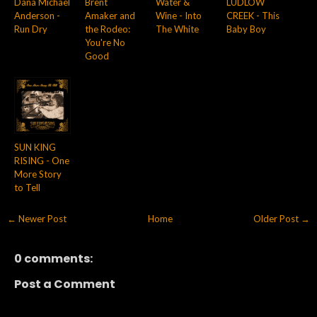
Dana Michael
Brent
Water &
LUDLOW
Anderson -
Amaker and
Wine - Into
CREEK - This
Run Dry
the Rodeo:
The White
Baby Boy
You're No
Good
SUN KING
RISING - One
More Story
to Tell
← Newer Post
Home
Older Post →
0 comments:
Post a Comment