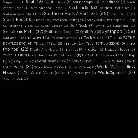
Soul
(16)
SOUL ROCK
(9)
Soundscape
(3)
Soundtrack
(7)
Songwriter
(1)
South
Southern Rock
(3)
African Based
(1)
South American Based
(2)
Southern Rock / Red
(1)
Southern Rock / Red Dirt
(65)
Southern Rock / Red D
(2)
Spoken Word
(1)
Stoner Rock
(30)
Stoner RockDoom Metal / Sludge
(1)
Study beats / Jazz-hop / Chill-hop
Surf Rock
(7)
(2)
Studying Vibes
(1)
Super Catchy
(1)
Swing
(1)
Symphonic
(1)
Synthpop
(158)
Symphonic Metal
(12)
Synth Indie Rock
(10)
Synth Pop
(8)
Synthwave
(13)
Tech House
(4)
Techno
(3)
THE
Synthpop.
(1)
tAlternative Metal
(1)
Trance
(17)
Trap
BEATLES ETC)
(4)
Thrash Metal
(6)
Trap
(9)
Trap (EDM)
(5)
(hip-hop)
(22)
Trip-Hop
(4)
Tropical
(6)
Tropical House
(5)
Tribal / Afro House
(2)
UK / Happy Hardcore
(3)
UK Based
(8)
US Based
(11)
US Rap
TWEE
(1)
UK RAP
(1)
(3)
Vocal Dance/EDM
(7)
Wave
(3)
v
(1)
Vaporwave
(2)
Witch House
(2)
Wolrd
(1)
Work
world
(34)
World Music (Latin &
Out
(2)
World Music
(1)
World Music (African)
(2)
Hispanic)
(22)
World/Spiritual
(22)
World Music (other)
(4)
World pop
(1)
YACHT ROCK
(1)