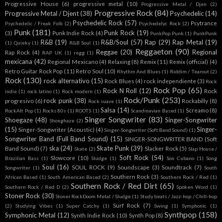
Progressive House
(6)
progressive metal
(10)
Progressive Metal / Djen
(2)
Progressive Rock
(84)
Progressive Metal / Djent
(38)
Psychedelic
(14)
Psychedelic Rock
(57)
Psytrance
Psychedelic / Freak Folk
(2)
Psychedelyc Rock
(2)
Punk
(181)
Punk Rock
(19)
(3)
Punk Indie Rock
(4)
PunkPop Punk
(1)
PunkPunk
R&B
(19)
R&B/Soul
(57)
Rap
(29)
Rap Metal
(19)
(1)
Quieky
(1)
R&B Soul
(1)
Reggaeton
(90)
Reggae
(20)
Regional
Rap Rock
(4)
RAP UK
(1)
regg
(1)
mexicana
(42)
Regional Mexicano
(4)
Relaxing
(8)
Remix
(11)
Remix (official)
(4)
Retro Guitar Rock Pop
(11)
Retro Soul
(10)
Rhythm And Blues
(1)
Riddim / Tearout
(2)
Rock
(130)
rock alternativo
(15)
Rock Blues
(4)
rock independiente
(3)
Rock
Rock Pop
(65)
Rock N Roll
(12)
Rock
indie
(1)
rock latino
(1)
Rock modern
(1)
Rock/Punk
(253)
rock punk
(38)
progresivo
(6)
Rockabilly
(8)
Rock suave
(1)
Salsa
(14)
Screamo
(8)
RockAlt Pop
(1)
Rocks 80s
(1)
ROOTS
(1)
Scandinavian Based
(1)
Singer Songwriter
(83)
Shoegaze
(48)
Singer-Songwriter
Shoeghaze
(2)
(15)
Singer-
Singer-Songwriter (Acoustic)
(4)
Singer-Songwriter (Soft Band Sound)
(1)
Songwriter Band (Full Band Sound)
(15)
SINGER-SONGWRITER BAND (Soft
ska
(24)
Skate Punk
(39)
Band Sound)
(7)
Slacker Rock
(5)
Skate
(2)
Slap House /
Soft Rock
(54)
Slowcore
(10)
Brazilian Bass
(1)
Sludge
(1)
Son Cubano
(1)
Song
Soul
(16)
SOUL ROCK
(9)
Soundscape
(3)
Soundtrack
(7)
Songwriter
(1)
South
Southern Rock
(3)
African Based
(1)
South American Based
(2)
Southern Rock / Red
(1)
Southern Rock / Red Dirt
(65)
Southern Rock / Red D
(2)
Spoken Word
(1)
Stoner Rock
(30)
Stoner RockDoom Metal / Sludge
(1)
Study beats / Jazz-hop / Chill-hop
Surf Rock
(7)
(2)
Studying Vibes
(1)
Super Catchy
(1)
Swing
(1)
Symphonic
(1)
Synthpop
(158)
Symphonic Metal
(12)
Synth Indie Rock
(10)
Synth Pop
(8)