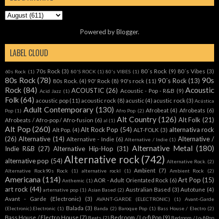
Powered by
Blogger
.
LABEL CLOUD
70s Rock
(3)
80´s Rock
(9)
80´s Vibes
(3)
60s Rock
(1)
80'S ROCK
(1)
80's VIBES
(1)
80s Rock
(78)
90s
90´s Rock
(13)
80s Rock.
(4)
90' Rock
(8)
90's rock
(11)
Rock
(84)
Acoustic
ACOUSTIC
(26)
Acoustic - Pop - R&B
(9)
Acid Jazz
(1)
Folk
(64)
acoustic pop
(11)
acoustic rock
(8)
acustic
(4)
acustic rock
(3)
Acústica
Adult Contemporary
(130)
Afrobeat
(4)
Afrobeats
(6)
Pop
(1)
Afro Pop
(2)
Alt Country
(126)
Alt Folk
(21)
Afrobeats / Afro-pop / Afro-fusion
(6)
al
(1)
Alt Pop
(260)
Alt Rock Pop
(54)
alternativa rock
Alt Pop.
(4)
ALT-FOLK
(3)
(26)
Alternative
(14)
Alternative /
Alternative - Indie
(6)
Alternative / Indie
(1)
Alternative Metal
(180)
Indie R&B
(27)
Alternative Hip-Hop
(31)
Alternative rock
(742)
alternative pop
(54)
Alternative Rock.
(2)
Ambient
(7)
Alternative Rock90s Rock
(1)
alternative rockl
(1)
Ambient Rock
(2)
Americana
(114)
Art Pop
(15)
AOR - Adult Orientated Rock
(6)
Anthemic
(1)
art rock
(44)
Australian Based
(3)
Autotune
(4)
arternative pop
(1)
Asian Based
(2)
Avant - Garde (Electronic)
(3)
AVANT-GARDE (ELECTRONIC)
(1)
Avant-Garde
Balada
(3)
(Electronic).Electronic
(1)
Banda
(2)
Baroque Pop
(1)
Bass House / Electro
(2)
Bass House / Electro House
(7)
Bedroom / Lo-fi Pop
(9)
Beats
(2)
Bedroom / Lo-fiPop