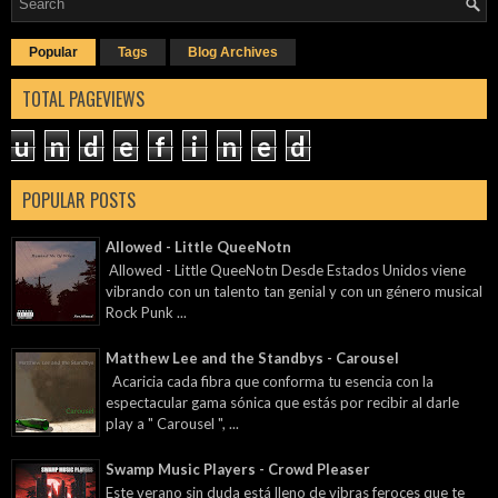
Popular
Tags
Blog Archives
TOTAL PAGEVIEWS
u
n
d
e
f
i
n
e
d
POPULAR POSTS
Allowed - Little QueeNotn
Allowed - Little QueeNotn Desde Estados Unidos viene
vibrando con un talento tan genial y con un género musical
Rock Punk ...
Matthew Lee and the Standbys - Carousel
Acaricia cada fibra que conforma tu esencia con la
espectacular gama sónica que estás por recibir al darle
play a " Carousel ", ...
Swamp Music Players - Crowd Pleaser
Este verano sin duda está lleno de vibras feroces que te