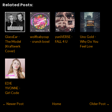
Related Posts:
GlassEar -
wolfbabycup
yuniVERSE -
Uno Gold -
The Model
- crunch bowl
FALL 4 U
Why Do You
(Kraftwerk
Feel Low
Cover)
EDIE
YVONNE -
Girl Code
← Newer Post
Home
Older Post →