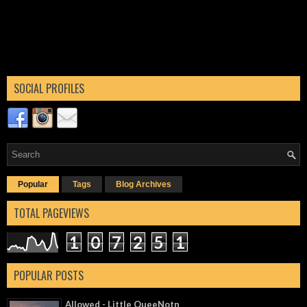
SOCIAL PROFILES
Popular
Tags
Blog Archives
TOTAL PAGEVIEWS
1
0
7
2
5
1
POPULAR POSTS
Allowed - Little QueeNotn