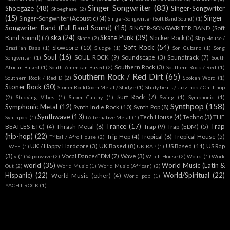
Singer Songwriter
(83)
Shoegaze
(48)
Singer-Songwriter
Shoeghaze
(2)
(15)
Singer-
Singer-Songwriter (Acoustic)
(4)
Singer-Songwriter (Soft Band Sound)
(1)
Songwriter Band (Full Band Sound)
(15)
SINGER-SONGWRITER BAND (Soft
ska
(24)
Skate Punk
(39)
Band Sound)
(7)
Slacker Rock
(5)
Skate
(2)
Slap House /
Soft Rock
(54)
Slowcore
(10)
Brazilian Bass
(1)
Sludge
(1)
Son Cubano
(1)
Song
Soul
(16)
SOUL ROCK
(9)
Soundscape
(3)
Soundtrack
(7)
Songwriter
(1)
South
Southern Rock
(3)
African Based
(1)
South American Based
(2)
Southern Rock / Red
(1)
Southern Rock / Red Dirt
(65)
Southern Rock / Red D
(2)
Spoken Word
(1)
Stoner Rock
(30)
Stoner RockDoom Metal / Sludge
(1)
Study beats / Jazz-hop / Chill-hop
Surf Rock
(7)
(2)
Studying Vibes
(1)
Super Catchy
(1)
Swing
(1)
Symphonic
(1)
Synthpop
(158)
Symphonic Metal
(12)
Synth Indie Rock
(10)
Synth Pop
(8)
Synthwave
(13)
Tech House
(4)
Techno
(3)
THE
Synthpop.
(1)
tAlternative Metal
(1)
Trance
(17)
Trap
BEATLES ETC)
(4)
Thrash Metal
(6)
Trap
(9)
Trap (EDM)
(5)
(hip-hop)
(22)
Trip-Hop
(4)
Tropical
(6)
Tropical House
(5)
Tribal / Afro House
(2)
UK / Happy Hardcore
(3)
UK Based
(8)
US Based
(11)
US Rap
TWEE
(1)
UK RAP
(1)
(3)
Vocal Dance/EDM
(7)
Wave
(3)
v
(1)
Vaporwave
(2)
Witch House
(2)
Wolrd
(1)
Work
world
(35)
World Music (Latin &
Out
(2)
World Music
(1)
World Music (African)
(2)
Hispanic)
(22)
World/Spiritual
(22)
World Music (other)
(4)
World pop
(1)
YACHT ROCK
(1)