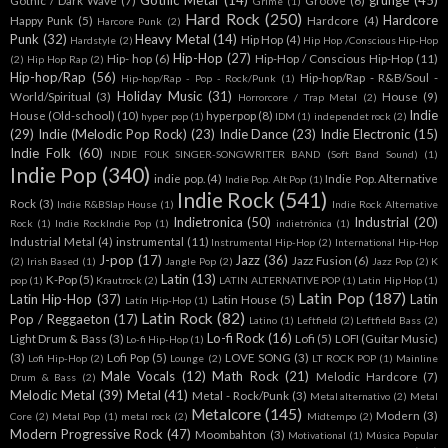
Gothic Metal
(14)
grunge
(45)
Gothic / Dark Wave
(7)
Groove
(6)
Grime
(1)
Hard Rock
(250)
Hardcore
Happy Punk
(5)
Hardcore
(4)
Harcore Punk
(2)
Punk
(32)
Heavy Metal
(14)
Hip Hop
(4)
Hardstyle
(2)
Hip Hop /Conscious Hip-Hop
Hip-Hop
(27)
Hip- hop
(6)
Hip-Hop / Conscious Hip-Hop
(11)
(2)
Hip Hop Rap
(2)
Hip-hop/Rap
(56)
Hip-hop/Rap - R&B/Soul -
Hip-hop/Rap - Pop - Rock/Punk
(1)
Holiday Music
(31)
World/Spiritual
(3)
House
(9)
Horrorcore / Trap Metal
(2)
Indie
House (Old-school)
(10)
hyperpop
(8)
hyper pop
(1)
IDM
(1)
independet rock
(2)
(29)
Indie (Melodic Pop Rock)
(23)
Indie Dance
(23)
Indie Electronic
(15)
Indie Folk
(60)
INDIE FOLK SINGER-SONGWRITER BAND (Soft Band Sound)
(1)
Indie Pop
(340)
indie pop.
(4)
Indie Pop. Alternative
Indie Pop. Alt Pop
(1)
Indie Rock
(541)
Rock
(3)
Indie R&BSlap House
(1)
Indie Rock Alternative
Indietronica
(50)
Industrial
(20)
Rock
(1)
Indie RockIndie Pop
(1)
indietrónica
(1)
Industrial Metal
(4)
instrumental
(11)
Instrumental Hip-Hop
(2)
International Hip-Hop
J-pop
(17)
Jazz
(36)
Jazz Fusion
(6)
(2)
Irish Based
(1)
Jangle Pop
(2)
Jazz Pop
(2)
K
Latin
(13)
K-Pop
(5)
pop
(1)
Krautrock
(2)
LATIN ALTERNATIVE POP
(1)
Latin Hip Hop
(1)
Latin Pop
(187)
Latin Hip-Hop
(37)
Latin
Latin House
(5)
Latín Hip-Hop
(1)
Latin Rock
(82)
Pop / Reggaeton
(17)
Latino
(1)
Leftfield
(2)
Leftfield Bass
(2)
Lo-fi Rock
(16)
Light Drum & Bass
(3)
Lofi
(5)
LOFI (Guitar Music)
Lo-fi Hip-Hop
(1)
(3)
Lofi Pop
(5)
LOVE SONG
(3)
Lofi Hip-Hop
(2)
Lounge
(2)
LT ROCK POP
(1)
Mainline
Male Vocals
(12)
Math Rock
(21)
Melodic Hardcore
(7)
Drum & Bass
(2)
Melodic Metal
(39)
Metal
(41)
Metal - Rock/Punk
(3)
Metal alternativo
(2)
Metal
Metalcore
(145)
Modern
(3)
Core
(2)
Metal Pop
(1)
metal rock
(2)
Midtempo
(2)
Modern Progressive Rock
(47)
Moombahton
(3)
Motivational
(1)
Música Popular