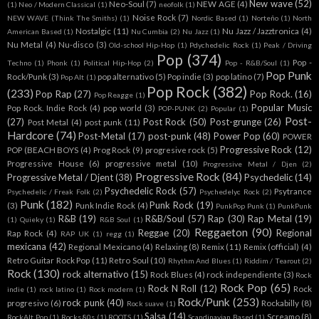
New wave
(52)
Neo-Soul
(7)
NEW AGE
(4)
(1)
Neo / Modern Classical
(1)
neofolk
(1)
Noise Rock
(7)
NEW WAVE (Think The Smiths)
(1)
Nordic Based
(1)
Norteño
(1)
North
Nostalgic
(11)
Nu Jazz / Jazztronica
(4)
American Based
(1)
Nu Cumbia
(2)
Nu Jazz
(1)
Nu Metal
(4)
Nu-disco
(3)
Old-school Hip-Hop
(1)
Pdychedelic Rock
(1)
Peak / Driving
Pop
(374)
Pop -
Techno
(1)
Phonk
(1)
Political Hip-Hop
(2)
Pop - R&B/Soul
(1)
Pop Punk
Rock/Punk
(3)
pop alternativo
(5)
Pop indie
(3)
pop latino
(7)
Pop Alt
(1)
Pop Rock
(382)
(233)
Pop Rap
(27)
Pop Rock.
(16)
Pop Reagge
(1)
Popular Music
Pop Rock. Indie Rock
(4)
pop world
(3)
POP-PUNK
(2)
Popular
(1)
Post-
(27)
Post Rock
(50)
Post-grunge
(26)
Post Metal
(4)
post punk
(11)
Hardcore
(74)
Post-Metal
(17)
post-punk
(48)
Power Pop
(60)
POWER
Progressive Rock
(12)
POP (BEACH BOYS
(4)
Prog Rock
(9)
progresive rock
(5)
Progressive House
(6)
progressive metal
(10)
Progressive Metal / Djen
(2)
Progressive Rock
(84)
Progressive Metal / Djent
(38)
Psychedelic
(14)
Psychedelic Rock
(57)
Psytrance
Psychedelic / Freak Folk
(2)
Psychedelyc Rock
(2)
Punk
(182)
Punk Rock
(19)
(3)
Punk Indie Rock
(4)
PunkPop Punk
(1)
PunkPunk
R&B
(19)
R&B/Soul
(57)
Rap
(30)
Rap Metal
(19)
(1)
Quieky
(1)
R&B Soul
(1)
Reggaeton
(90)
Reggae
(20)
Regional
Rap Rock
(4)
RAP UK
(1)
regg
(1)
mexicana
(42)
Regional Mexicano
(4)
Relaxing
(8)
Remix
(11)
Remix (official)
(4)
Retro Guitar Rock Pop
(11)
Retro Soul
(10)
Rhythm And Blues
(1)
Riddim / Tearout
(2)
Rock
(130)
rock alternativo
(15)
Rock Blues
(4)
rock independiente
(3)
Rock
Rock Pop
(65)
Rock N Roll
(12)
Rock
indie
(1)
rock latino
(1)
Rock modern
(1)
Rock/Punk
(253)
rock punk
(40)
progresivo
(6)
Rockabilly
(8)
Rock suave
(1)
Salsa
(14)
Screamo
(8)
RockAlt Pop
(1)
Rocks 80s
(1)
ROOTS
(1)
Scandinavian Based
(1)