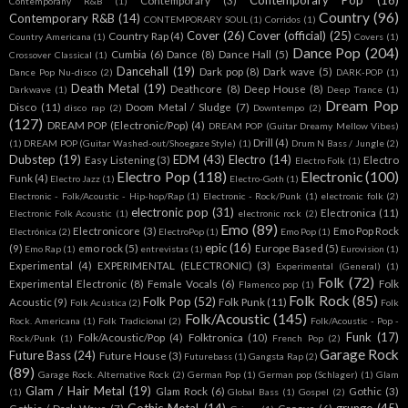
Contemporary Pop
(16)
Contemporary
(3)
Contemporany R&B
(1)
Country
(96)
Contemporary R&B
(14)
CONTEMPORARY SOUL
(1)
Corridos
(1)
Cover
(26)
Cover (official)
(25)
Country Rap
(4)
Country Americana
(1)
Covers
(1)
Dance Pop
(204)
Cumbia
(6)
Dance
(8)
Dance Hall
(5)
Crossover Classical
(1)
Dancehall
(19)
Dark pop
(8)
Dark wave
(5)
Dance Pop Nu-disco
(2)
DARK-POP
(1)
Death Metal
(19)
Deathcore
(8)
Deep House
(8)
Darkwave
(1)
Deep Trance
(1)
Dream Pop
Disco
(11)
Doom Metal / Sludge
(7)
disco rap
(2)
Downtempo
(2)
(127)
DREAM POP (Electronic/Pop)
(4)
DREAM POP (Guitar Dreamy Mellow Vibes)
Drill
(4)
(1)
DREAM POP (Guitar Washed-out/Shoegaze Style)
(1)
Drum N Bass / Jungle
(2)
Dubstep
(19)
EDM
(43)
Electro
(14)
Easy Listening
(3)
Electro
Electro Folk
(1)
Electro Pop
(118)
Electronic
(100)
Funk
(4)
Electro Jazz
(1)
Electro-Goth
(1)
Electronic - Folk/Acoustic - Hip-hop/Rap
(1)
Electronic - Rock/Punk
(1)
electronic folk
(2)
electronic pop
(31)
Electronica
(11)
Electronic Folk Acoustic
(1)
electronic rock
(2)
Emo
(89)
Electronicore
(3)
Emo Pop Rock
Electrónica
(2)
ElectroPop
(1)
Emo Pop
(1)
epic
(16)
(9)
emo rock
(5)
Europe Based
(5)
Emo Rap
(1)
entrevistas
(1)
Eurovision
(1)
Experimental
(4)
EXPERIMENTAL (ELECTRONIC)
(3)
Experimental (General)
(1)
Folk
(72)
Experimental Electronic
(8)
Female Vocals
(6)
Folk
Flamenco pop
(1)
Folk Rock
(85)
Folk Pop
(52)
Acoustic
(9)
Folk Punk
(11)
Folk Acústica
(2)
Folk
Folk/Acoustic
(145)
Rock. Americana
(1)
Folk Tradicional
(2)
Folk/Acoustic - Pop -
Funk
(17)
Folk/Acoustic/Pop
(4)
Folktronica
(10)
Rock/Punk
(1)
French Pop
(2)
Garage Rock
Future Bass
(24)
Future House
(3)
Futurebass
(1)
Gangsta Rap
(2)
(89)
Garage Rock. Alternative Rock
(2)
German Pop
(1)
German pop (Schlager)
(1)
Glam
Glam / Hair Metal
(19)
Glam Rock
(6)
Gothic
(3)
(1)
Global Bass
(1)
Gospel
(2)