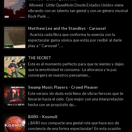
Allowed - Little QueeNotn Desde Estados Unidos viene
vibrando con un talento tan genial y con un género musical
Rock Punk ...
Matthew Lee and the Standbys - Carousel
Acaricia cada fibra que conforma tu esencia con la
espectacular gama sónica que estás por recibir al darle
play a " Carousel ", ...
THE SECRET
Este es el momento perfecto para que te sientes y dejes
que la emotividad te consuma : La añoranza y la paz
convergerá en nuestros pensamien...
Swamp Music Players - Crowd Pleaser
Este verano sin duda está lleno de vibras feroces que te
llevarán hacia el cielo. Que mejor con una interpretación
hecha con un propósito ép...
BAÏKI – KosmoX
¡ BAÏKI nos comparte una genial rola que hace eco de
conciencia de una forma espectacular! En esta ocasión