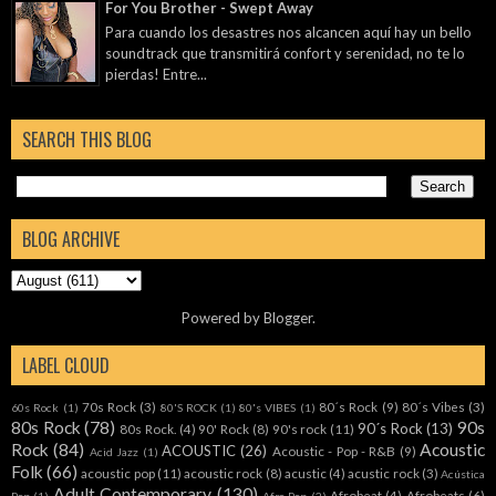
For You Brother - Swept Away
Para cuando los desastres nos alcancen aquí hay un bello
soundtrack que transmitirá confort y serenidad, no te lo
pierdas! Entre...
SEARCH THIS BLOG
BLOG ARCHIVE
Powered by
Blogger
.
LABEL CLOUD
70s Rock
(3)
80´s Rock
(9)
80´s Vibes
(3)
60s Rock
(1)
80'S ROCK
(1)
80's VIBES
(1)
80s Rock
(78)
90s
90´s Rock
(13)
80s Rock.
(4)
90' Rock
(8)
90's rock
(11)
Rock
(84)
Acoustic
ACOUSTIC
(26)
Acoustic - Pop - R&B
(9)
Acid Jazz
(1)
Folk
(66)
acoustic pop
(11)
acoustic rock
(8)
acustic
(4)
acustic rock
(3)
Acústica
Adult Contemporary
(130)
Afrobeat
(4)
Afrobeats
(6)