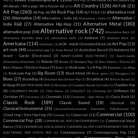
Pop
(1)
Afro Pop
(2)
Alt Country
(126)
Alt Folk
(21)
Afrobeats / Afro-pop / Afro-fusion
(6)
al
(1)
Alt Pop
(260)
Alt Rock Pop
(54)
alternativa rock
Alt Pop.
(4)
ALT-FOLK
(3)
(26)
Alternative
(14)
Alternative /
Alternative - Indie
(6)
Alternative / Indie
(1)
Alternative Metal
(180)
Indie R&B
(27)
Alternative Hip-Hop
(31)
Alternative rock
(742)
alternative pop
(54)
Alternative Rock.
(2)
Ambient
(7)
Alternative Rock90s Rock
(1)
alternative rockl
(1)
Ambient Rock
(2)
Americana
(114)
Art Pop
(15)
AOR - Adult Orientated Rock
(6)
Anthemic
(1)
art rock
(44)
Australian Based
(3)
Autotune
(4)
arternative pop
(1)
Asian Based
(2)
Avant - Garde (Electronic)
(3)
AVANT-GARDE (ELECTRONIC)
(1)
Avant-Garde
Balada
(3)
(Electronic).Electronic
(1)
Banda
(2)
Baroque Pop
(1)
Bass House / Electro
(2)
Bass House / Electro House
(7)
Bedroom / Lo-fi Pop
(9)
Beats
(2)
Bedroom / Lo-fiPop
Big Room
(13)
Bedroom Pop
(3)
Black Metal
(4)
(1)
Blue -grass
(1)
Bluegrass
(1)
Blues
(27)
BoomBap
(4)
Breakbeat
(4)
Brazilian BassDream Pop
(1)
British Based
(1)
Britpop
(9)
Chamber Pop
BRITPOP INDIE POP
(1)
Brostep
(1)
Canadian Based
(1)
Cello
(1)
(8)
Chillwave
(4)
CHILDREN'S MUSIC
(1)
Chill House
(1)
CHILLOUT
(1)
Chillstep
(2)
Christian
(9)
Cinematic
(11)
Clasic Rock
(5)
Christmas
(2)
Cinematic / Epic Music
(2)
Classic Rock
(189)
Classic Sound
(18)
classical
(8)
Classical/Instrumental
(35)
Classical/Instrumental - Electronic - Folk/Acoustic
(1)
Commercial
(100)
Cloud Hop / Emo Hip-Hop
(9)
Comercial
(11)
Comedy
(1)
Commercial Pop
(28)
Commercial Vocal
COMMERCIAL POP CONTEMPORARY
(1)
Dance
(11)
COMMERCIAL VOCAL DANCE COMMERCIAL POP CONTEMPORARY POP POP
Contemporany
(7)
Contemporany Pop
(11)
ELECTRONIC POP SYNTH POP
(1)