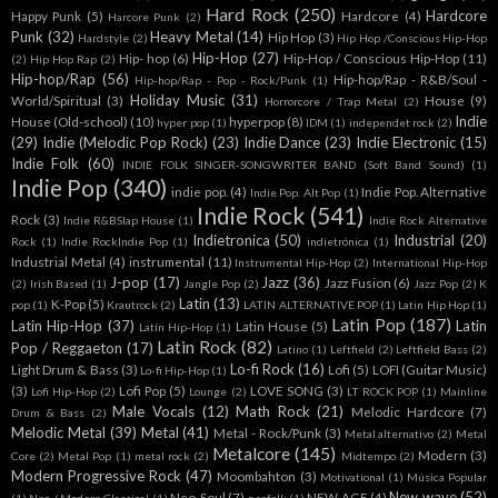
Hard Rock
(250)
Hardcore
Happy Punk
(5)
Hardcore
(4)
Harcore Punk
(2)
Punk
(32)
Heavy Metal
(14)
Hip Hop
(3)
Hardstyle
(2)
Hip Hop /Conscious Hip-Hop
Hip-Hop
(27)
Hip- hop
(6)
Hip-Hop / Conscious Hip-Hop
(11)
(2)
Hip Hop Rap
(2)
Hip-hop/Rap
(56)
Hip-hop/Rap - R&B/Soul -
Hip-hop/Rap - Pop - Rock/Punk
(1)
Holiday Music
(31)
World/Spiritual
(3)
House
(9)
Horrorcore / Trap Metal
(2)
Indie
House (Old-school)
(10)
hyperpop
(8)
hyper pop
(1)
IDM
(1)
independet rock
(2)
(29)
Indie (Melodic Pop Rock)
(23)
Indie Dance
(23)
Indie Electronic
(15)
Indie Folk
(60)
INDIE FOLK SINGER-SONGWRITER BAND (Soft Band Sound)
(1)
Indie Pop
(340)
indie pop.
(4)
Indie Pop. Alternative
Indie Pop. Alt Pop
(1)
Indie Rock
(541)
Rock
(3)
Indie R&BSlap House
(1)
Indie Rock Alternative
Indietronica
(50)
Industrial
(20)
Rock
(1)
Indie RockIndie Pop
(1)
indietrónica
(1)
Industrial Metal
(4)
instrumental
(11)
Instrumental Hip-Hop
(2)
International Hip-Hop
J-pop
(17)
Jazz
(36)
Jazz Fusion
(6)
(2)
Irish Based
(1)
Jangle Pop
(2)
Jazz Pop
(2)
K
Latin
(13)
K-Pop
(5)
pop
(1)
Krautrock
(2)
LATIN ALTERNATIVE POP
(1)
Latin Hip Hop
(1)
Latin Pop
(187)
Latin Hip-Hop
(37)
Latin
Latin House
(5)
Latín Hip-Hop
(1)
Latin Rock
(82)
Pop / Reggaeton
(17)
Latino
(1)
Leftfield
(2)
Leftfield Bass
(2)
Lo-fi Rock
(16)
Light Drum & Bass
(3)
Lofi
(5)
LOFI (Guitar Music)
Lo-fi Hip-Hop
(1)
(3)
Lofi Pop
(5)
LOVE SONG
(3)
Lofi Hip-Hop
(2)
Lounge
(2)
LT ROCK POP
(1)
Mainline
Male Vocals
(12)
Math Rock
(21)
Melodic Hardcore
(7)
Drum & Bass
(2)
Melodic Metal
(39)
Metal
(41)
Metal - Rock/Punk
(3)
Metal alternativo
(2)
Metal
Metalcore
(145)
Modern
(3)
Core
(2)
Metal Pop
(1)
metal rock
(2)
Midtempo
(2)
Modern Progressive Rock
(47)
Moombahton
(3)
Motivational
(1)
Música Popular
New wave
(52)
Neo-Soul
(7)
NEW AGE
(4)