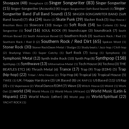
Singer Songwriter
(83)
Shoegaze
(48)
Singer-Songwriter
Shoeghaze
(2)
(15)
Singer-
Singer-Songwriter (Acoustic)
(4)
Singer-Songwriter (Soft Band Sound)
(1)
Songwriter Band (Full Band Sound)
(15)
SINGER-SONGWRITER BAND (Soft
ska
(24)
Skate Punk
(39)
Band Sound)
(7)
Slacker Rock
(5)
Skate
(2)
Slap House /
Soft Rock
(54)
Slowcore
(10)
Brazilian Bass
(1)
Sludge
(1)
Son Cubano
(1)
Song
Soul
(16)
SOUL ROCK
(9)
Soundscape
(3)
Soundtrack
(7)
Songwriter
(1)
South
Southern Rock
(3)
African Based
(1)
South American Based
(2)
Southern Rock / Red
(1)
Southern Rock / Red Dirt
(65)
Southern Rock / Red D
(2)
Spoken Word
(1)
Stoner Rock
(30)
Stoner RockDoom Metal / Sludge
(1)
Study beats / Jazz-hop / Chill-hop
Surf Rock
(7)
(2)
Studying Vibes
(1)
Super Catchy
(1)
Swing
(1)
Symphonic
(1)
Synthpop
(158)
Symphonic Metal
(12)
Synth Indie Rock
(10)
Synth Pop
(8)
Synthwave
(13)
Tech House
(4)
Techno
(3)
THE
Synthpop.
(1)
tAlternative Metal
(1)
Trance
(17)
Trap
BEATLES ETC)
(4)
Thrash Metal
(6)
Trap
(9)
Trap (EDM)
(5)
(hip-hop)
(22)
Trip-Hop
(4)
Tropical
(6)
Tropical House
(5)
Tribal / Afro House
(2)
UK / Happy Hardcore
(3)
UK Based
(8)
US Based
(11)
US Rap
TWEE
(1)
UK RAP
(1)
(3)
Vocal Dance/EDM
(7)
Wave
(3)
v
(1)
Vaporwave
(2)
Witch House
(2)
Wolrd
(1)
Work
world
(34)
World Music (Latin &
Out
(2)
World Music
(1)
World Music (African)
(2)
Hispanic)
(22)
World/Spiritual
(22)
World Music (other)
(4)
World pop
(1)
YACHT ROCK
(1)