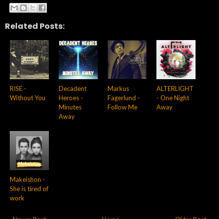
Related Posts:
RISE -
Decadent
Markus
ALTERLIGHT
Without You
Heroes -
Fagerlund -
- One Night
Minutes
Follow Me
Away
Away
Makeishon -
She is tired of
work