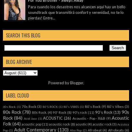
For You Brother - Swept Away
Para cuando los desastres nos alcancen aquí hay un bello
soundtrack que transmitirá confort y serenidad, no te lo
pierdas! Entre...
SEARCH THIS BLOG
BLOG ARCHIVE
Powered by
Blogger
.
LABEL CLOUD
70s Rock
(3)
80´s Rock
(9)
80´s Vibes
(3)
60s Rock
(1)
80'S ROCK
(1)
80's VIBES
(1)
80s Rock
(78)
90s
90´s Rock
(13)
80s Rock.
(4)
90' Rock
(8)
90's rock
(11)
Rock
(84)
Acoustic
ACOUSTIC
(26)
Acoustic - Pop - R&B
(9)
Acid Jazz
(1)
Folk
(64)
acoustic pop
(11)
acoustic rock
(8)
acustic
(4)
acustic rock
(3)
Acústica
Adult Contemporary
(130)
Afrobeat
(4)
Afrobeats
(6)
Pop
(1)
Afro Pop
(2)