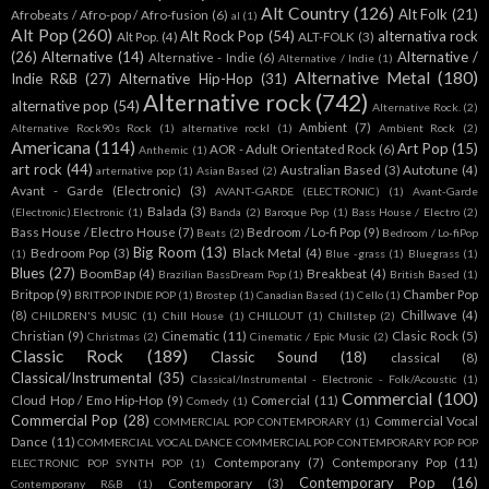
Alt Country
(126)
Alt Folk
(21)
Afrobeats / Afro-pop / Afro-fusion
(6)
al
(1)
Alt Pop
(260)
Alt Rock Pop
(54)
alternativa rock
Alt Pop.
(4)
ALT-FOLK
(3)
(26)
Alternative
(14)
Alternative /
Alternative - Indie
(6)
Alternative / Indie
(1)
Alternative Metal
(180)
Indie R&B
(27)
Alternative Hip-Hop
(31)
Alternative rock
(742)
alternative pop
(54)
Alternative Rock.
(2)
Ambient
(7)
Alternative Rock90s Rock
(1)
alternative rockl
(1)
Ambient Rock
(2)
Americana
(114)
Art Pop
(15)
AOR - Adult Orientated Rock
(6)
Anthemic
(1)
art rock
(44)
Australian Based
(3)
Autotune
(4)
arternative pop
(1)
Asian Based
(2)
Avant - Garde (Electronic)
(3)
AVANT-GARDE (ELECTRONIC)
(1)
Avant-Garde
Balada
(3)
(Electronic).Electronic
(1)
Banda
(2)
Baroque Pop
(1)
Bass House / Electro
(2)
Bass House / Electro House
(7)
Bedroom / Lo-fi Pop
(9)
Beats
(2)
Bedroom / Lo-fiPop
Big Room
(13)
Bedroom Pop
(3)
Black Metal
(4)
(1)
Blue -grass
(1)
Bluegrass
(1)
Blues
(27)
BoomBap
(4)
Breakbeat
(4)
Brazilian BassDream Pop
(1)
British Based
(1)
Britpop
(9)
Chamber Pop
BRITPOP INDIE POP
(1)
Brostep
(1)
Canadian Based
(1)
Cello
(1)
(8)
Chillwave
(4)
CHILDREN'S MUSIC
(1)
Chill House
(1)
CHILLOUT
(1)
Chillstep
(2)
Christian
(9)
Cinematic
(11)
Clasic Rock
(5)
Christmas
(2)
Cinematic / Epic Music
(2)
Classic Rock
(189)
Classic Sound
(18)
classical
(8)
Classical/Instrumental
(35)
Classical/Instrumental - Electronic - Folk/Acoustic
(1)
Commercial
(100)
Cloud Hop / Emo Hip-Hop
(9)
Comercial
(11)
Comedy
(1)
Commercial Pop
(28)
Commercial Vocal
COMMERCIAL POP CONTEMPORARY
(1)
Dance
(11)
COMMERCIAL VOCAL DANCE COMMERCIAL POP CONTEMPORARY POP POP
Contemporany
(7)
Contemporany Pop
(11)
ELECTRONIC POP SYNTH POP
(1)
Contemporary Pop
(16)
Contemporary
(3)
Contemporany R&B
(1)