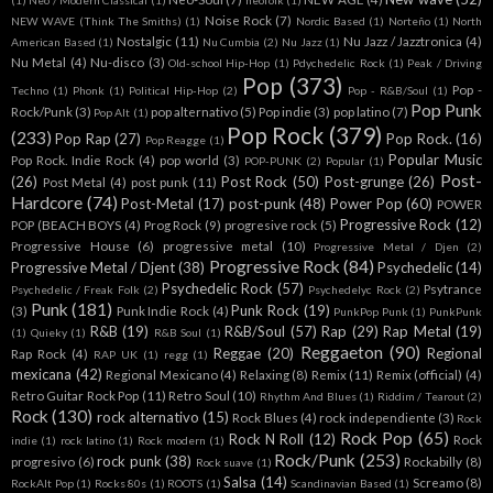
(1)
Neo / Modern Classical
(1)
neofolk
(1)
Noise Rock
(7)
NEW WAVE (Think The Smiths)
(1)
Nordic Based
(1)
Norteño
(1)
North
Nostalgic
(11)
Nu Jazz / Jazztronica
(4)
American Based
(1)
Nu Cumbia
(2)
Nu Jazz
(1)
Nu Metal
(4)
Nu-disco
(3)
Old-school Hip-Hop
(1)
Pdychedelic Rock
(1)
Peak / Driving
Pop
(373)
Pop -
Techno
(1)
Phonk
(1)
Political Hip-Hop
(2)
Pop - R&B/Soul
(1)
Pop Punk
Rock/Punk
(3)
pop alternativo
(5)
Pop indie
(3)
pop latino
(7)
Pop Alt
(1)
Pop Rock
(379)
(233)
Pop Rap
(27)
Pop Rock.
(16)
Pop Reagge
(1)
Popular Music
Pop Rock. Indie Rock
(4)
pop world
(3)
POP-PUNK
(2)
Popular
(1)
Post-
(26)
Post Rock
(50)
Post-grunge
(26)
Post Metal
(4)
post punk
(11)
Hardcore
(74)
Post-Metal
(17)
post-punk
(48)
Power Pop
(60)
POWER
Progressive Rock
(12)
POP (BEACH BOYS
(4)
Prog Rock
(9)
progresive rock
(5)
Progressive House
(6)
progressive metal
(10)
Progressive Metal / Djen
(2)
Progressive Rock
(84)
Progressive Metal / Djent
(38)
Psychedelic
(14)
Psychedelic Rock
(57)
Psytrance
Psychedelic / Freak Folk
(2)
Psychedelyc Rock
(2)
Punk
(181)
Punk Rock
(19)
(3)
Punk Indie Rock
(4)
PunkPop Punk
(1)
PunkPunk
R&B
(19)
R&B/Soul
(57)
Rap
(29)
Rap Metal
(19)
(1)
Quieky
(1)
R&B Soul
(1)
Reggaeton
(90)
Reggae
(20)
Regional
Rap Rock
(4)
RAP UK
(1)
regg
(1)
mexicana
(42)
Regional Mexicano
(4)
Relaxing
(8)
Remix
(11)
Remix (official)
(4)
Retro Guitar Rock Pop
(11)
Retro Soul
(10)
Rhythm And Blues
(1)
Riddim / Tearout
(2)
Rock
(130)
rock alternativo
(15)
Rock Blues
(4)
rock independiente
(3)
Rock
Rock Pop
(65)
Rock N Roll
(12)
Rock
indie
(1)
rock latino
(1)
Rock modern
(1)
Rock/Punk
(253)
rock punk
(38)
progresivo
(6)
Rockabilly
(8)
Rock suave
(1)
Salsa
(14)
Screamo
(8)
RockAlt Pop
(1)
Rocks 80s
(1)
ROOTS
(1)
Scandinavian Based
(1)