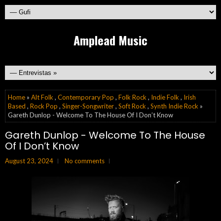
Amplead Music
Home
»
Alt Folk
,
Contemporary Pop
,
Folk Rock
,
Indie Folk
,
Irish
Based
,
Rock Pop
,
Singer-Songwriter
,
Soft Rock
,
Synth Indie Rock
»
Gareth Dunlop - Welcome To The House Of I Don’t Know
Gareth Dunlop - Welcome To The House
Of I Don’t Know
August 23, 2024
No comments