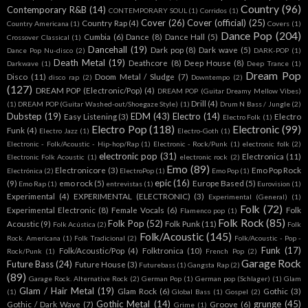
Country
(96)
Contemporary R&B
(14)
CONTEMPORARY SOUL
(1)
Corridos
(1)
Cover
(26)
Cover (official)
(25)
Country Rap
(4)
Country Americana
(1)
Covers
(1)
Dance Pop
(204)
Cumbia
(6)
Dance
(8)
Dance Hall
(5)
Crossover Classical
(1)
Dancehall
(19)
Dark pop
(8)
Dark wave
(5)
Dance Pop Nu-disco
(2)
DARK-POP
(1)
Death Metal
(19)
Deathcore
(8)
Deep House
(8)
Darkwave
(1)
Deep Trance
(1)
Dream Pop
Disco
(11)
Doom Metal / Sludge
(7)
disco rap
(2)
Downtempo
(2)
(127)
DREAM POP (Electronic/Pop)
(4)
DREAM POP (Guitar Dreamy Mellow Vibes)
Drill
(4)
(1)
DREAM POP (Guitar Washed-out/Shoegaze Style)
(1)
Drum N Bass / Jungle
(2)
Dubstep
(19)
EDM
(43)
Electro
(14)
Easy Listening
(3)
Electro
Electro Folk
(1)
Electro Pop
(118)
Electronic
(99)
Funk
(4)
Electro Jazz
(1)
Electro-Goth
(1)
Electronic - Folk/Acoustic - Hip-hop/Rap
(1)
Electronic - Rock/Punk
(1)
electronic folk
(2)
electronic pop
(31)
Electronica
(11)
Electronic Folk Acoustic
(1)
electronic rock
(2)
Emo
(89)
Electronicore
(3)
Emo Pop Rock
Electrónica
(2)
ElectroPop
(1)
Emo Pop
(1)
epic
(16)
(9)
emo rock
(5)
Europe Based
(5)
Emo Rap
(1)
entrevistas
(1)
Eurovision
(1)
Experimental
(4)
EXPERIMENTAL (ELECTRONIC)
(3)
Experimental (General)
(1)
Folk
(72)
Experimental Electronic
(8)
Female Vocals
(6)
Folk
Flamenco pop
(1)
Folk Rock
(85)
Folk Pop
(52)
Acoustic
(9)
Folk Punk
(11)
Folk Acústica
(2)
Folk
Folk/Acoustic
(145)
Rock. Americana
(1)
Folk Tradicional
(2)
Folk/Acoustic - Pop -
Funk
(17)
Folk/Acoustic/Pop
(4)
Folktronica
(10)
Rock/Punk
(1)
French Pop
(2)
Garage Rock
Future Bass
(24)
Future House
(3)
Futurebass
(1)
Gangsta Rap
(2)
(89)
Garage Rock. Alternative Rock
(2)
German Pop
(1)
German pop (Schlager)
(1)
Glam
Glam / Hair Metal
(19)
Glam Rock
(6)
Gothic
(3)
(1)
Global Bass
(1)
Gospel
(2)
Gothic Metal
(14)
grunge
(45)
Gothic / Dark Wave
(7)
Groove
(6)
Grime
(1)