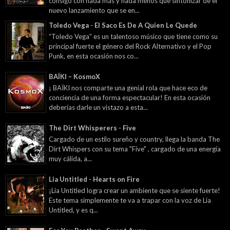
consigo con nada más y nada menos que sintonizar de el
nuevo lanzamiento que se en...
Toledo Vega - El Saco Es De A Quien Le Quede
“Toledo Vega” es un talentoso músico que tiene como su
principal fuerte el género del Rock Alternativo y el Pop
Punk, en esta ocasión nos co...
BAÏKI – KosmoX
¡ BAÏKI nos comparte una genial rola que hace eco de
conciencia de una forma espectacular! En esta ocasión
deberías darle un vistazo a esta...
The Dirt Whisperers - Five
Cargado de un estilo sureño y country, llega la banda The
Dirt Whispers con su tema "Five" , cargado de una energía
muy cálida, a...
Lia Untitled - Hearts on Fire
¡Lia Untitled logra crear un ambiente que se siente fuerte!
Este tema simplemente te va a trapar con la voz de Lia
Untitled, y es q...