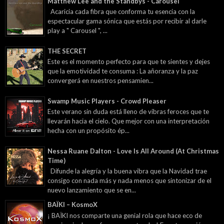
Matthew Lee and the Standbys - Carousel
Acaricia cada fibra que conforma tu esencia con la
espectacular gama sónica que estás por recibir al darle
play a " Carousel ", ...
THE SECRET
Este es el momento perfecto para que te sientes y dejes
que la emotividad te consuma : La añoranza y la paz
convergerá en nuestros pensamien...
Swamp Music Players - Crowd Pleaser
Este verano sin duda está lleno de vibras feroces que te
llevarán hacia el cielo. Que mejor con una interpretación
hecha con un propósito ép...
Nessa Ruane Dalton - Love Is All Around (At Christmas
Time)
Difunde la alegría y la buena vibra que la Navidad trae
consigo con nada más y nada menos que sintonizar de el
nuevo lanzamiento que se en...
BAÏKI – KosmoX
¡ BAÏKI nos comparte una genial rola que hace eco de