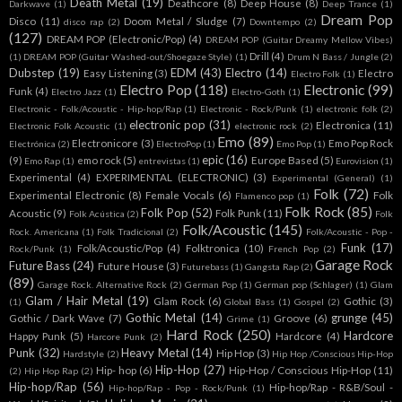
Death Metal
(19)
Deathcore
(8)
Deep House
(8)
Darkwave
(1)
Deep Trance
(1)
Dream Pop
Disco
(11)
Doom Metal / Sludge
(7)
disco rap
(2)
Downtempo
(2)
(127)
DREAM POP (Electronic/Pop)
(4)
DREAM POP (Guitar Dreamy Mellow Vibes)
Drill
(4)
(1)
DREAM POP (Guitar Washed-out/Shoegaze Style)
(1)
Drum N Bass / Jungle
(2)
Dubstep
(19)
EDM
(43)
Electro
(14)
Easy Listening
(3)
Electro
Electro Folk
(1)
Electro Pop
(118)
Electronic
(99)
Funk
(4)
Electro Jazz
(1)
Electro-Goth
(1)
Electronic - Folk/Acoustic - Hip-hop/Rap
(1)
Electronic - Rock/Punk
(1)
electronic folk
(2)
electronic pop
(31)
Electronica
(11)
Electronic Folk Acoustic
(1)
electronic rock
(2)
Emo
(89)
Electronicore
(3)
Emo Pop Rock
Electrónica
(2)
ElectroPop
(1)
Emo Pop
(1)
epic
(16)
(9)
emo rock
(5)
Europe Based
(5)
Emo Rap
(1)
entrevistas
(1)
Eurovision
(1)
Experimental
(4)
EXPERIMENTAL (ELECTRONIC)
(3)
Experimental (General)
(1)
Folk
(72)
Experimental Electronic
(8)
Female Vocals
(6)
Folk
Flamenco pop
(1)
Folk Rock
(85)
Folk Pop
(52)
Acoustic
(9)
Folk Punk
(11)
Folk Acústica
(2)
Folk
Folk/Acoustic
(145)
Rock. Americana
(1)
Folk Tradicional
(2)
Folk/Acoustic - Pop -
Funk
(17)
Folk/Acoustic/Pop
(4)
Folktronica
(10)
Rock/Punk
(1)
French Pop
(2)
Garage Rock
Future Bass
(24)
Future House
(3)
Futurebass
(1)
Gangsta Rap
(2)
(89)
Garage Rock. Alternative Rock
(2)
German Pop
(1)
German pop (Schlager)
(1)
Glam
Glam / Hair Metal
(19)
Glam Rock
(6)
Gothic
(3)
(1)
Global Bass
(1)
Gospel
(2)
Gothic Metal
(14)
grunge
(45)
Gothic / Dark Wave
(7)
Groove
(6)
Grime
(1)
Hard Rock
(250)
Hardcore
Happy Punk
(5)
Hardcore
(4)
Harcore Punk
(2)
Punk
(32)
Heavy Metal
(14)
Hip Hop
(3)
Hardstyle
(2)
Hip Hop /Conscious Hip-Hop
Hip-Hop
(27)
Hip- hop
(6)
Hip-Hop / Conscious Hip-Hop
(11)
(2)
Hip Hop Rap
(2)
Hip-hop/Rap
(56)
Hip-hop/Rap - R&B/Soul -
Hip-hop/Rap - Pop - Rock/Punk
(1)