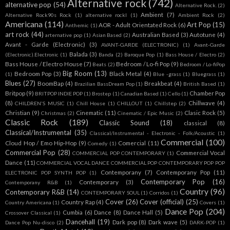
Alternative rock
(742)
alternative pop
(54)
Alternative Rock.
(2)
Ambient
(7)
Alternative Rock90s Rock
(1)
alternative rockl
(1)
Ambient Rock
(2)
Americana
(114)
Art Pop
(15)
AOR - Adult Orientated Rock
(6)
Anthemic
(1)
art rock
(44)
Australian Based
(3)
Autotune
(4)
arternative pop
(1)
Asian Based
(2)
Avant - Garde (Electronic)
(3)
AVANT-GARDE (ELECTRONIC)
(1)
Avant-Garde
Balada
(3)
(Electronic).Electronic
(1)
Banda
(2)
Baroque Pop
(1)
Bass House / Electro
(2)
Bass House / Electro House
(7)
Bedroom / Lo-fi Pop
(9)
Beats
(2)
Bedroom / Lo-fiPop
Big Room
(13)
Bedroom Pop
(3)
Black Metal
(4)
(1)
Blue -grass
(1)
Bluegrass
(1)
Blues
(27)
BoomBap
(4)
Breakbeat
(4)
Brazilian BassDream Pop
(1)
British Based
(1)
Britpop
(9)
Chamber Pop
BRITPOP INDIE POP
(1)
Brostep
(1)
Canadian Based
(1)
Cello
(1)
(8)
Chillwave
(4)
CHILDREN'S MUSIC
(1)
Chill House
(1)
CHILLOUT
(1)
Chillstep
(2)
Christian
(9)
Cinematic
(11)
Clasic Rock
(5)
Christmas
(2)
Cinematic / Epic Music
(2)
Classic Rock
(189)
Classic Sound
(18)
classical
(8)
Classical/Instrumental
(35)
Classical/Instrumental - Electronic - Folk/Acoustic
(1)
Commercial
(100)
Cloud Hop / Emo Hip-Hop
(9)
Comercial
(11)
Comedy
(1)
Commercial Pop
(28)
Commercial Vocal
COMMERCIAL POP CONTEMPORARY
(1)
Dance
(11)
COMMERCIAL VOCAL DANCE COMMERCIAL POP CONTEMPORARY POP POP
Contemporany
(7)
Contemporany Pop
(11)
ELECTRONIC POP SYNTH POP
(1)
Contemporary Pop
(16)
Contemporary
(3)
Contemporany R&B
(1)
Country
(96)
Contemporary R&B
(14)
CONTEMPORARY SOUL
(1)
Corridos
(1)
Cover
(26)
Cover (official)
(25)
Country Rap
(4)
Country Americana
(1)
Covers
(1)
Dance Pop
(204)
Cumbia
(6)
Dance
(8)
Dance Hall
(5)
Crossover Classical
(1)
Dancehall
(19)
Dark pop
(8)
Dark wave
(5)
Dance Pop Nu-disco
(2)
DARK-POP
(1)