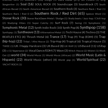
Soul
(16)
SOUL ROCK
(9)
Soundscape
(3)
Soundtrack
(7)
Songwriter
(1)
South
Southern Rock
(3)
African Based
(1)
South American Based
(2)
Southern Rock / Red
(1)
Southern Rock / Red Dirt
(65)
Southern Rock / Red D
(2)
Spoken Word
(1)
Stoner Rock
(30)
Stoner RockDoom Metal / Sludge
(1)
Study beats / Jazz-hop / Chill-hop
Surf Rock
(7)
(2)
Studying Vibes
(1)
Super Catchy
(1)
Swing
(1)
Symphonic
(1)
Synthpop
(158)
Symphonic Metal
(12)
Synth Indie Rock
(10)
Synth Pop
(8)
Synthwave
(13)
Tech House
(4)
Techno
(3)
THE
Synthpop.
(1)
tAlternative Metal
(1)
Trance
(17)
Trap
BEATLES ETC)
(4)
Thrash Metal
(6)
Trap
(9)
Trap (EDM)
(5)
(hip-hop)
(22)
Trip-Hop
(4)
Tropical
(6)
Tropical House
(5)
Tribal / Afro House
(2)
UK / Happy Hardcore
(3)
UK Based
(8)
US Based
(11)
US Rap
TWEE
(1)
UK RAP
(1)
(3)
Vocal Dance/EDM
(7)
Wave
(3)
v
(1)
Vaporwave
(2)
Witch House
(2)
Wolrd
(1)
Work
world
(34)
World Music (Latin &
Out
(2)
World Music
(1)
World Music (African)
(2)
Hispanic)
(22)
World/Spiritual
(22)
World Music (other)
(4)
World pop
(1)
YACHT ROCK
(1)