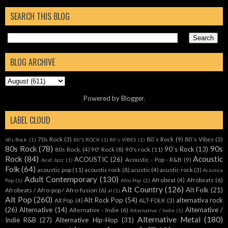
SEARCH THIS BLOG
BLOG ARCHIVE
Powered by
Blogger
.
LABEL CLOUD
70s Rock
(3)
80´s Rock
(9)
80´s Vibes
(3)
60s Rock
(1)
80'S ROCK
(1)
80's VIBES
(1)
80s Rock
(78)
90s
90´s Rock
(13)
80s Rock.
(4)
90' Rock
(8)
90's rock
(11)
Rock
(84)
Acoustic
ACOUSTIC
(26)
Acoustic - Pop - R&B
(9)
Acid Jazz
(1)
Folk
(64)
acoustic pop
(11)
acoustic rock
(8)
acustic
(4)
acustic rock
(3)
Acústica
Adult Contemporary
(130)
Afrobeat
(4)
Afrobeats
(6)
Pop
(1)
Afro Pop
(2)
Alt Country
(126)
Alt Folk
(21)
Afrobeats / Afro-pop / Afro-fusion
(6)
al
(1)
Alt Pop
(260)
Alt Rock Pop
(54)
alternativa rock
Alt Pop.
(4)
ALT-FOLK
(3)
(26)
Alternative
(14)
Alternative /
Alternative - Indie
(6)
Alternative / Indie
(1)
Alternative Metal
(180)
Indie R&B
(27)
Alternative Hip-Hop
(31)