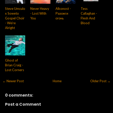
Steve Umculo
Never Heavy
Alkonost -
Tess
x Soweto
- Lost With
Разожги
Callaghan -
Gospel Choir
You
огонь
Flesh And
- We're
Blood
Alright
Ghost of
Brian Craig -
Lost Corners
← Newer Post
Home
Older Post →
0 comments:
Post a Comment