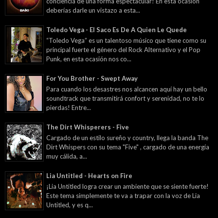
conciencia de una forma espectacular! En esta ocasión
deberías darle un vistazo a esta...
Toledo Vega - El Saco Es De A Quien Le Quede
“Toledo Vega” es un talentoso músico que tiene como su
principal fuerte el género del Rock Alternativo y el Pop
Punk, en esta ocasión nos co...
For You Brother - Swept Away
Para cuando los desastres nos alcancen aquí hay un bello
soundtrack que transmitirá confort y serenidad, no te lo
pierdas! Entre...
The Dirt Whisperers - Five
Cargado de un estilo sureño y country, llega la banda The
Dirt Whispers con su tema "Five" , cargado de una energía
muy cálida, a...
Lia Untitled - Hearts on Fire
¡Lia Untitled logra crear un ambiente que se siente fuerte!
Este tema simplemente te va a trapar con la voz de Lia
Untitled, y es q...