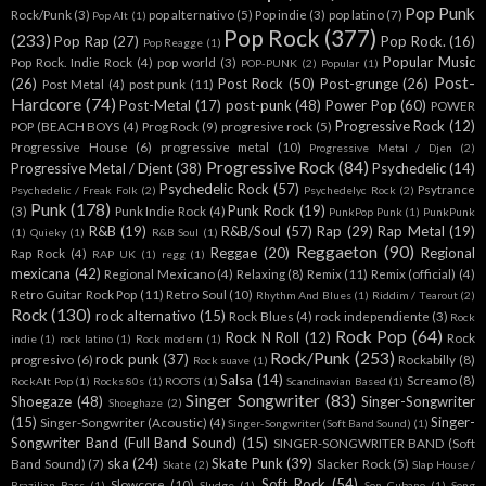
Pop Punk
Rock/Punk
(3)
pop alternativo
(5)
Pop indie
(3)
pop latino
(7)
Pop Alt
(1)
Pop Rock
(377)
(233)
Pop Rap
(27)
Pop Rock.
(16)
Pop Reagge
(1)
Popular Music
Pop Rock. Indie Rock
(4)
pop world
(3)
POP-PUNK
(2)
Popular
(1)
Post-
(26)
Post Rock
(50)
Post-grunge
(26)
Post Metal
(4)
post punk
(11)
Hardcore
(74)
Post-Metal
(17)
post-punk
(48)
Power Pop
(60)
POWER
Progressive Rock
(12)
POP (BEACH BOYS
(4)
Prog Rock
(9)
progresive rock
(5)
Progressive House
(6)
progressive metal
(10)
Progressive Metal / Djen
(2)
Progressive Rock
(84)
Progressive Metal / Djent
(38)
Psychedelic
(14)
Psychedelic Rock
(57)
Psytrance
Psychedelic / Freak Folk
(2)
Psychedelyc Rock
(2)
Punk
(178)
Punk Rock
(19)
(3)
Punk Indie Rock
(4)
PunkPop Punk
(1)
PunkPunk
R&B
(19)
R&B/Soul
(57)
Rap
(29)
Rap Metal
(19)
(1)
Quieky
(1)
R&B Soul
(1)
Reggaeton
(90)
Reggae
(20)
Regional
Rap Rock
(4)
RAP UK
(1)
regg
(1)
mexicana
(42)
Regional Mexicano
(4)
Relaxing
(8)
Remix
(11)
Remix (official)
(4)
Retro Guitar Rock Pop
(11)
Retro Soul
(10)
Rhythm And Blues
(1)
Riddim / Tearout
(2)
Rock
(130)
rock alternativo
(15)
Rock Blues
(4)
rock independiente
(3)
Rock
Rock Pop
(64)
Rock N Roll
(12)
Rock
indie
(1)
rock latino
(1)
Rock modern
(1)
Rock/Punk
(253)
rock punk
(37)
progresivo
(6)
Rockabilly
(8)
Rock suave
(1)
Salsa
(14)
Screamo
(8)
RockAlt Pop
(1)
Rocks 80s
(1)
ROOTS
(1)
Scandinavian Based
(1)
Singer Songwriter
(83)
Shoegaze
(48)
Singer-Songwriter
Shoeghaze
(2)
(15)
Singer-
Singer-Songwriter (Acoustic)
(4)
Singer-Songwriter (Soft Band Sound)
(1)
Songwriter Band (Full Band Sound)
(15)
SINGER-SONGWRITER BAND (Soft
ska
(24)
Skate Punk
(39)
Band Sound)
(7)
Slacker Rock
(5)
Skate
(2)
Slap House /
Soft Rock
(54)
Slowcore
(10)
Brazilian Bass
(1)
Sludge
(1)
Son Cubano
(1)
Song