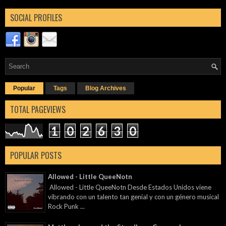
SOCIAL PROFILES
Popular
Tags
Blog Archives
TOTAL PAGEVIEWS
1
0
2
6
3
0
POPULAR POSTS
Allowed - Little QueeNotn
Allowed - Little QueeNotn Desde Estados Unidos viene
vibrando con un talento tan genial y con un género musical
Rock Punk ...