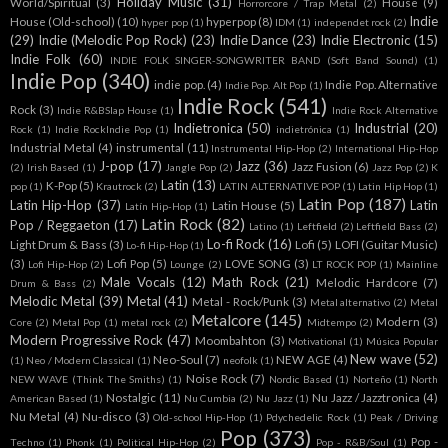
Holiday Music
(31)
World/Spiritual
(3)
House
(9)
Horrorcore / Trap Metal
(2)
Indie
House (Old-school)
(10)
hyperpop
(8)
hyper pop
(1)
IDM
(1)
independet rock
(2)
(29)
Indie (Melodic Pop Rock)
(23)
Indie Dance
(23)
Indie Electronic
(15)
Indie Folk
(60)
INDIE FOLK SINGER-SONGWRITER BAND (Soft Band Sound)
(1)
Indie Pop
(340)
indie pop.
(4)
Indie Pop. Alternative
Indie Pop. Alt Pop
(1)
Indie Rock
(541)
Rock
(3)
Indie R&BSlap House
(1)
Indie Rock Alternative
Indietronica
(50)
Industrial
(20)
Rock
(1)
Indie RockIndie Pop
(1)
indietrónica
(1)
Industrial Metal
(4)
instrumental
(11)
Instrumental Hip-Hop
(2)
International Hip-Hop
J-pop
(17)
Jazz
(36)
Jazz Fusion
(6)
(2)
Irish Based
(1)
Jangle Pop
(2)
Jazz Pop
(2)
K
Latin
(13)
K-Pop
(5)
pop
(1)
Krautrock
(2)
LATIN ALTERNATIVE POP
(1)
Latin Hip Hop
(1)
Latin Pop
(187)
Latin Hip-Hop
(37)
Latin
Latin House
(5)
Latín Hip-Hop
(1)
Latin Rock
(82)
Pop / Reggaeton
(17)
Latino
(1)
Leftfield
(2)
Leftfield Bass
(2)
Lo-fi Rock
(16)
Light Drum & Bass
(3)
Lofi
(5)
LOFI (Guitar Music)
Lo-fi Hip-Hop
(1)
(3)
Lofi Pop
(5)
LOVE SONG
(3)
Lofi Hip-Hop
(2)
Lounge
(2)
LT ROCK POP
(1)
Mainline
Male Vocals
(12)
Math Rock
(21)
Melodic Hardcore
(7)
Drum & Bass
(2)
Melodic Metal
(39)
Metal
(41)
Metal - Rock/Punk
(3)
Metal alternativo
(2)
Metal
Metalcore
(145)
Modern
(3)
Core
(2)
Metal Pop
(1)
metal rock
(2)
Midtempo
(2)
Modern Progressive Rock
(47)
Moombahton
(3)
Motivational
(1)
Música Popular
New wave
(52)
Neo-Soul
(7)
NEW AGE
(4)
(1)
Neo / Modern Classical
(1)
neofolk
(1)
Noise Rock
(7)
NEW WAVE (Think The Smiths)
(1)
Nordic Based
(1)
Norteño
(1)
North
Nostalgic
(11)
Nu Jazz / Jazztronica
(4)
American Based
(1)
Nu Cumbia
(2)
Nu Jazz
(1)
Nu Metal
(4)
Nu-disco
(3)
Old-school Hip-Hop
(1)
Pdychedelic Rock
(1)
Peak / Driving
Pop
(373)
Pop -
Techno
(1)
Phonk
(1)
Political Hip-Hop
(2)
Pop - R&B/Soul
(1)