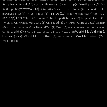
Synthpop
(158)
Symphonic Metal
(12)
Synth Indie Rock
(10)
Synth Pop
(8)
Synthwave
(13)
Tech House
(4)
Techno
(3)
THE
Synthpop.
(1)
tAlternative Metal
(1)
Trance
(17)
Trap
BEATLES ETC)
(4)
Thrash Metal
(6)
Trap
(9)
Trap (EDM)
(5)
(hip-hop)
(22)
Trip-Hop
(4)
Tropical
(6)
Tropical House
(5)
Tribal / Afro House
(2)
UK / Happy Hardcore
(3)
UK Based
(8)
US Based
(11)
US Rap
TWEE
(1)
UK RAP
(1)
(3)
Vocal Dance/EDM
(7)
Wave
(3)
v
(1)
Vaporwave
(2)
Witch House
(2)
Wolrd
(1)
Work
world
(34)
World Music (Latin &
Out
(2)
World Music
(1)
World Music (African)
(2)
Hispanic)
(22)
World/Spiritual
(22)
World Music (other)
(4)
World pop
(1)
YACHT ROCK
(1)