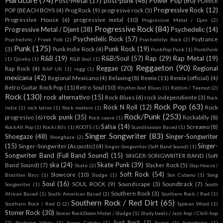
Post-Metal
(17)
post-punk
(48)
Power Pop
(60)
POWER
Progressive Rock
(12)
POP (BEACH BOYS
(4)
Prog Rock
(9)
progresive rock
(5)
Progressive House
(6)
progressive metal
(10)
Progressive Metal / Djen
(2)
Progressive Rock
(84)
Progressive Metal / Djent
(38)
Psychedelic
(14)
Psychedelic Rock
(57)
Psytrance
Psychedelic / Freak Folk
(2)
Psychedelyc Rock
(2)
Punk
(175)
Punk Rock
(19)
(3)
Punk Indie Rock
(4)
PunkPop Punk
(1)
PunkPunk
R&B
(19)
R&B/Soul
(57)
Rap
(29)
Rap Metal
(19)
(1)
Quieky
(1)
R&B Soul
(1)
Reggaeton
(90)
Reggae
(20)
Regional
Rap Rock
(4)
RAP UK
(1)
regg
(1)
mexicana
(42)
Regional Mexicano
(4)
Relaxing
(8)
Remix
(11)
Remix (official)
(4)
Retro Guitar Rock Pop
(11)
Retro Soul
(10)
Rhythm And Blues
(1)
Riddim / Tearout
(2)
Rock
(130)
rock alternativo
(15)
Rock Blues
(4)
rock independiente
(3)
Rock
Rock Pop
(63)
Rock N Roll
(12)
Rock
indie
(1)
rock latino
(1)
Rock modern
(1)
Rock/Punk
(253)
rock punk
(35)
progresivo
(6)
Rockabilly
(8)
Rock suave
(1)
Salsa
(14)
Screamo
(8)
RockAlt Pop
(1)
Rocks 80s
(1)
ROOTS
(1)
Scandinavian Based
(1)
Singer Songwriter
(83)
Shoegaze
(48)
Singer-Songwriter
Shoeghaze
(2)
(15)
Singer-
Singer-Songwriter (Acoustic)
(4)
Singer-Songwriter (Soft Band Sound)
(1)
Songwriter Band (Full Band Sound)
(15)
SINGER-SONGWRITER BAND (Soft
ska
(24)
Skate Punk
(39)
Band Sound)
(7)
Slacker Rock
(5)
Skate
(2)
Slap House /
Soft Rock
(54)
Slowcore
(10)
Brazilian Bass
(1)
Sludge
(1)
Son Cubano
(1)
Song
Soul
(16)
SOUL ROCK
(9)
Soundscape
(3)
Soundtrack
(7)
Songwriter
(1)
South
Southern Rock
(3)
African Based
(1)
South American Based
(2)
Southern Rock / Red
(1)
Southern Rock / Red Dirt
(65)
Southern Rock / Red D
(2)
Spoken Word
(1)
Stoner Rock
(30)
Stoner RockDoom Metal / Sludge
(1)
Study beats / Jazz-hop / Chill-hop
Surf Rock
(7)
(2)
Studying Vibes
(1)
Super Catchy
(1)
Swing
(1)
Symphonic
(1)