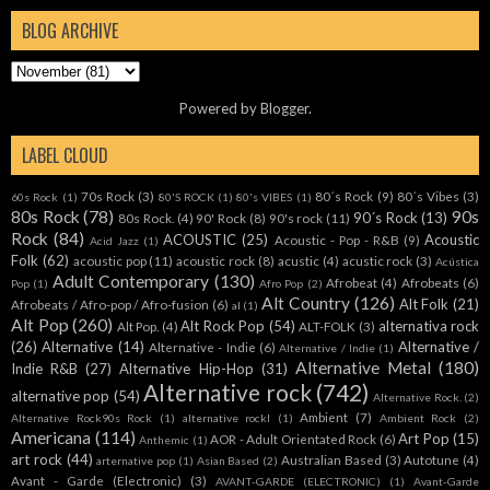
BLOG ARCHIVE
Powered by
Blogger
.
LABEL CLOUD
70s Rock
(3)
80´s Rock
(9)
80´s Vibes
(3)
60s Rock
(1)
80'S ROCK
(1)
80's VIBES
(1)
80s Rock
(78)
90s
90´s Rock
(13)
80s Rock.
(4)
90' Rock
(8)
90's rock
(11)
Rock
(84)
ACOUSTIC
(25)
Acoustic
Acoustic - Pop - R&B
(9)
Acid Jazz
(1)
Folk
(62)
acoustic pop
(11)
acoustic rock
(8)
acustic
(4)
acustic rock
(3)
Acústica
Adult Contemporary
(130)
Afrobeat
(4)
Afrobeats
(6)
Pop
(1)
Afro Pop
(2)
Alt Country
(126)
Alt Folk
(21)
Afrobeats / Afro-pop / Afro-fusion
(6)
al
(1)
Alt Pop
(260)
Alt Rock Pop
(54)
alternativa rock
Alt Pop.
(4)
ALT-FOLK
(3)
(26)
Alternative
(14)
Alternative /
Alternative - Indie
(6)
Alternative / Indie
(1)
Alternative Metal
(180)
Indie R&B
(27)
Alternative Hip-Hop
(31)
Alternative rock
(742)
alternative pop
(54)
Alternative Rock.
(2)
Ambient
(7)
Alternative Rock90s Rock
(1)
alternative rockl
(1)
Ambient Rock
(2)
Americana
(114)
Art Pop
(15)
AOR - Adult Orientated Rock
(6)
Anthemic
(1)
art rock
(44)
Australian Based
(3)
Autotune
(4)
arternative pop
(1)
Asian Based
(2)
Avant - Garde (Electronic)
(3)
AVANT-GARDE (ELECTRONIC)
(1)
Avant-Garde