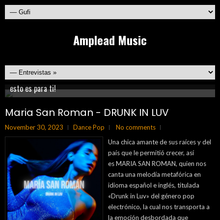
Amplead Music
Conoce lo mejor de la música rock emergente de México y el
¿Te gusta la música acústica o americana?, sí tú respuesta es sí,
Recarga energía y vive la fiesta al máximo con nuestra mejor
mundo!!
esto es para ti!
LLénate de sabor con los mejores ritmos latinos
selección de música electrónica
Nuevos sonidos imperdibles!
Maria San Roman - DRUNK IN LUV
November 30, 2023
Dance Pop
No comments
Una chica amante de sus raíces y del
país que le permitió crecer, así
es MARIA SAN ROMAN, quien nos
canta una melodía metafórica en
idioma español e inglés, titulada
«Drunk in Luv» del género pop
electrónico, la cual nos transporta a
la emoción desbordada que