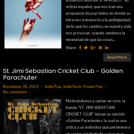
podemos describir a "AFROBOY" un
artista español, que nos trae una
propuesta de pop latino en donde su
letra nos transporta a la ambigüedad
de lo que los cambios en nuestra vida
nos provocan, cuando sentimos la
necesidad de que las cosas...
Share:
Read More
St. Jimi Sebastian Cricket Club - Golden
Parachuter
November 30, 2023
Indie Pop
,
Indie Rock
,
Power Pop
No comments
Motivándonos a cantar en coro, la
banda "ST. JIMI SEBASTIAN
CRICKET CLUB" lanzan su canción
«Golden Parachuter», la cual es una
crítica a un individuo que pertenece a
un sector privilegiado y vive en su