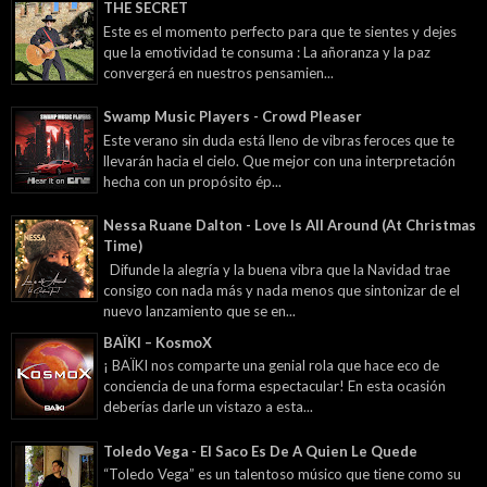
THE SECRET
Este es el momento perfecto para que te sientes y dejes
que la emotividad te consuma : La añoranza y la paz
convergerá en nuestros pensamien...
Swamp Music Players - Crowd Pleaser
Este verano sin duda está lleno de vibras feroces que te
llevarán hacia el cielo. Que mejor con una interpretación
hecha con un propósito ép...
Nessa Ruane Dalton - Love Is All Around (At Christmas
Time)
Difunde la alegría y la buena vibra que la Navidad trae
consigo con nada más y nada menos que sintonizar de el
nuevo lanzamiento que se en...
BAÏKI – KosmoX
¡ BAÏKI nos comparte una genial rola que hace eco de
conciencia de una forma espectacular! En esta ocasión
deberías darle un vistazo a esta...
Toledo Vega - El Saco Es De A Quien Le Quede
“Toledo Vega” es un talentoso músico que tiene como su