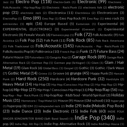
Electro Pop
(118)
Electronic
(99)
Jazz
(1)
Electro-Goth
(1)
Electronic -
electronic
Folk/Acoustic - Hip-hop/Rap
(1)
Electronic - Rock/Punk
(1)
electronic folk
(2)
pop
(31)
Electronica
(11)
Electronicore
(3)
electronic rock
(2)
Electrónica
(2)
Emo
(89)
Emo Pop Rock
(9)
emo rock
(5)
ElectroPop
(1)
Emo Pop
(1)
Emo Rap
(1)
epic
(16)
Europe Based
(5)
Experimental
(4)
entrevistas
(1)
Eurovision
(1)
EXPERIMENTAL (ELECTRONIC)
(3)
Experimental
Experimental (General)
(1)
Folk
(72)
Electronic
(8)
Female Vocals
(6)
Folk Acoustic
(9)
Flamenco pop
(1)
Folk
Folk Rock
(85)
Folk Pop
(52)
Folk Punk
(11)
Acústica
(2)
Folk Rock. Americana
Folk/Acoustic
(145)
(1)
Folk Tradicional
(2)
Folk/Acoustic - Pop - Rock/Punk
(1)
Funk
(17)
Future Bass
(24)
Folk/Acoustic/Pop
(4)
Folktronica
(10)
French Pop
(2)
Garage Rock
(89)
Future House
(3)
Futurebass
(1)
Gangsta Rap
(2)
Garage Rock.
Glam / Hair
Alternative Rock
(2)
German Pop
(1)
German pop (Schlager)
(1)
Glam
(1)
Metal
(19)
Glam Rock
(6)
Gothic
(3)
Gothic / Dark Wave
Global Bass
(1)
Gospel
(2)
Gothic Metal
(14)
grunge
(45)
(7)
Groove
(6)
Happy Punk
(5)
Grime
(1)
Harcore
Hard Rock
(250)
Hardcore Punk
(32)
Hardcore
(4)
Punk
(2)
Hardstyle
(2)
Heavy Metal
(14)
Hip Hop
(3)
Hip-
Hip Hop /Conscious Hip-Hop
(2)
Hip Hop Rap
(2)
Hip-Hop
(27)
Hip-hop/Rap
(56)
hop
(6)
Hip-Hop / Conscious Hip-Hop
(11)
Hip-
Holiday
Hip-hop/Rap - R&B/Soul - World/Spiritual
(3)
hop/Rap - Pop - Rock/Punk
(1)
Music
(31)
House
(9)
House (Old-school)
(10)
Horrorcore / Trap Metal
(2)
hyper pop
Indie
(29)
Indie (Melodic Pop Rock)
hyperpop
(8)
(1)
IDM
(1)
independet rock
(2)
(23)
Indie Dance
(23)
Indie Electronic
(15)
Indie Folk
(60)
INDIE FOLK
Indie Pop
(340)
indie
SINGER-SONGWRITER BAND (Soft Band Sound)
(1)
pop.
(4)
Indie Pop. Alternative Rock
(3)
Indie Pop. Alt Pop
(1)
Indie R&BSlap House
(1)