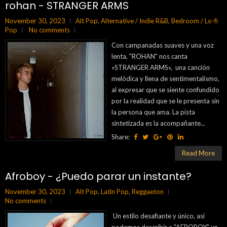
rohan - STRANGER ARMS
November 30, 2023
Alt Pop
,
Alternative / Indie R&B
,
Bedroom / Lo-fi
Pop
No comments
Con campanadas suaves y una voz
lenta, "ROHAN" nos canta
«STRANGER ARMS», una canción
melódica y llena de sentimentalismo,
al expresar que se siente confundido
por la realidad que se le presenta sin
la persona que ama. La pista
sintetizada es la acompañante...
Share:
Read More
Afroboy - ¿Puedo parar un instante?
November 30, 2023
Alt Pop
,
Latin Pop
,
Reggaeton
No comments
Un estilo desafiante y único, así