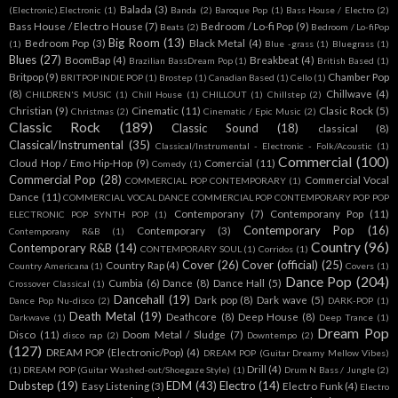
Balada
(3)
(Electronic).Electronic
(1)
Banda
(2)
Baroque Pop
(1)
Bass House / Electro
(2)
Bass House / Electro House
(7)
Bedroom / Lo-fi Pop
(9)
Beats
(2)
Bedroom / Lo-fiPop
Big Room
(13)
Bedroom Pop
(3)
Black Metal
(4)
(1)
Blue -grass
(1)
Bluegrass
(1)
Blues
(27)
BoomBap
(4)
Breakbeat
(4)
Brazilian BassDream Pop
(1)
British Based
(1)
Britpop
(9)
Chamber Pop
BRITPOP INDIE POP
(1)
Brostep
(1)
Canadian Based
(1)
Cello
(1)
(8)
Chillwave
(4)
CHILDREN'S MUSIC
(1)
Chill House
(1)
CHILLOUT
(1)
Chillstep
(2)
Christian
(9)
Cinematic
(11)
Clasic Rock
(5)
Christmas
(2)
Cinematic / Epic Music
(2)
Classic Rock
(189)
Classic Sound
(18)
classical
(8)
Classical/Instrumental
(35)
Classical/Instrumental - Electronic - Folk/Acoustic
(1)
Commercial
(100)
Cloud Hop / Emo Hip-Hop
(9)
Comercial
(11)
Comedy
(1)
Commercial Pop
(28)
Commercial Vocal
COMMERCIAL POP CONTEMPORARY
(1)
Dance
(11)
COMMERCIAL VOCAL DANCE COMMERCIAL POP CONTEMPORARY POP POP
Contemporany
(7)
Contemporany Pop
(11)
ELECTRONIC POP SYNTH POP
(1)
Contemporary Pop
(16)
Contemporary
(3)
Contemporany R&B
(1)
Country
(96)
Contemporary R&B
(14)
CONTEMPORARY SOUL
(1)
Corridos
(1)
Cover
(26)
Cover (official)
(25)
Country Rap
(4)
Country Americana
(1)
Covers
(1)
Dance Pop
(204)
Cumbia
(6)
Dance
(8)
Dance Hall
(5)
Crossover Classical
(1)
Dancehall
(19)
Dark pop
(8)
Dark wave
(5)
Dance Pop Nu-disco
(2)
DARK-POP
(1)
Death Metal
(19)
Deathcore
(8)
Deep House
(8)
Darkwave
(1)
Deep Trance
(1)
Dream Pop
Disco
(11)
Doom Metal / Sludge
(7)
disco rap
(2)
Downtempo
(2)
(127)
DREAM POP (Electronic/Pop)
(4)
DREAM POP (Guitar Dreamy Mellow Vibes)
Drill
(4)
(1)
DREAM POP (Guitar Washed-out/Shoegaze Style)
(1)
Drum N Bass / Jungle
(2)
Dubstep
(19)
EDM
(43)
Electro
(14)
Easy Listening
(3)
Electro Funk
(4)
Electro