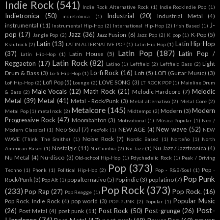
Indie Rock
(541)
Indie Rock Alternative Rock
(1)
Indie RockIndie Pop
(1)
Indietronica
(50)
Industrial
(20)
Industrial Metal
(4)
indietrónica
(1)
J-
instrumental
(11)
Instrumental Hip-Hop
(2)
International Hip-Hop
(2)
Irish Based
(1)
pop
(17)
Jazz
(36)
Jazz Fusion
(6)
K-Pop
(5)
Jangle Pop
(2)
Jazz Pop
(2)
K pop
(1)
Latin
(13)
Latin Hip-Hop
Krautrock
(2)
LATIN ALTERNATIVE POP
(1)
Latin Hip Hop
(1)
Latin Pop
(187)
(37)
Latin Pop /
Latin House
(5)
Latín Hip-Hop
(1)
Latin Rock
(82)
Reggaeton
(17)
Light
Latino
(1)
Leftfield
(2)
Leftfield Bass
(2)
Lo-fi Rock
(16)
Drum & Bass
(3)
Lofi
(5)
LOFI (Guitar Music)
(3)
Lo-fi Hip-Hop
(1)
Lofi Pop
(5)
LOVE SONG
(3)
Lofi Hip-Hop
(2)
Lounge
(2)
LT ROCK POP
(1)
Mainline Drum
Male Vocals
(12)
Math Rock
(21)
Melodic
Melodic Hardcore
(7)
& Bass
(2)
Metal
(39)
Metal
(41)
Metal - Rock/Punk
(3)
Metal alternativo
(2)
Metal Core
(2)
Metalcore
(145)
Modern
Modern
(3)
Metal Pop
(1)
metal rock
(2)
Midtempo
(2)
Progressive Rock
(47)
Moombahton
(3)
Motivational
(1)
Música Popular
(1)
Neo /
New wave
(52)
Neo-Soul
(7)
NEW AGE
(4)
Modern Classical
(1)
neofolk
(1)
NEW
Noise Rock
(7)
WAVE (Think The Smiths)
(1)
Nordic Based
(1)
Norteño
(1)
North
Nostalgic
(11)
Nu Jazz / Jazztronica
(4)
American Based
(1)
Nu Cumbia
(2)
Nu Jazz
(1)
Nu Metal
(4)
Nu-disco
(3)
Old-school Hip-Hop
(1)
Pdychedelic Rock
(1)
Peak / Driving
Pop
(373)
Pop -
Techno
(1)
Phonk
(1)
Political Hip-Hop
(2)
Pop - R&B/Soul
(1)
Pop Punk
Rock/Punk
(3)
pop alternativo
(5)
Pop indie
(3)
pop latino
(7)
Pop Alt
(1)
Pop Rock
(373)
(233)
Pop Rap
(27)
Pop Rock.
(16)
Pop Reagge
(1)
Popular Music
Pop Rock. Indie Rock
(4)
pop world
(3)
POP-PUNK
(2)
Popular
(1)
Post-
(26)
Post Rock
(50)
Post-grunge
(26)
Post Metal
(4)
post punk
(11)
Hardcore
(74)