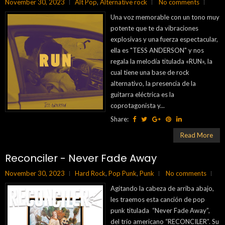
November 30, 2023
Alt Pop
,
Alternative rock
No comments
Una voz memorable con un tono muy
potente que te da vibraciones
explosivas y una fuerza espectacular,
ella es "TESS ANDERSON" y nos
regala la melodía titulada «RUN», la
cual tiene una base de rock
alternativo, la presencia de la
guitarra eléctrica es la
coprotagonista y...
Share:
Read More
Reconciler - Never Fade Away
November 30, 2023
Hard Rock
,
Pop Punk
,
Punk
No comments
Agitando la cabeza de arriba abajo,
les traemos esta canción de pop
punk titulada “Never Fade Away”,
del trío americano “RECONCILER”. Su