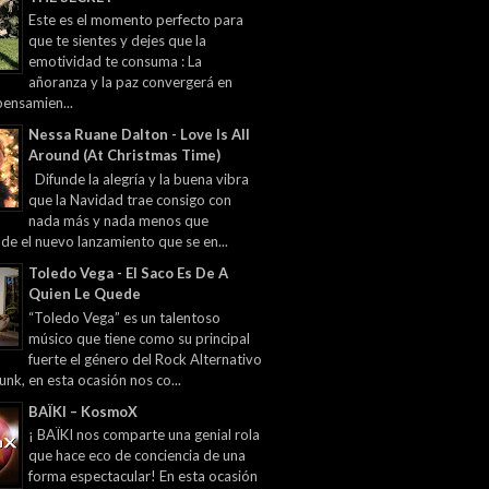
Este es el momento perfecto para
que te sientes y dejes que la
emotividad te consuma : La
añoranza y la paz convergerá en
pensamien...
Nessa Ruane Dalton - Love Is All
Around (At Christmas Time)
Difunde la alegría y la buena vibra
que la Navidad trae consigo con
nada más y nada menos que
 de el nuevo lanzamiento que se en...
Toledo Vega - El Saco Es De A
Quien Le Quede
“Toledo Vega” es un talentoso
músico que tiene como su principal
fuerte el género del Rock Alternativo
unk, en esta ocasión nos co...
BAÏKI – KosmoX
¡ BAÏKI nos comparte una genial rola
que hace eco de conciencia de una
forma espectacular! En esta ocasión