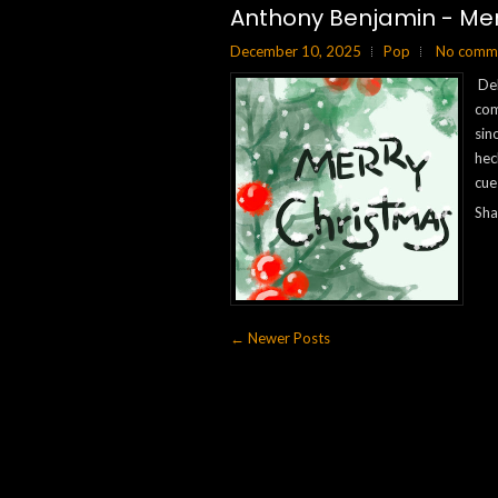
Anthony Benjamin - Me
December 10, 2025
Pop
No comm
Del
com
sin
hec
cue
Sha
← Newer Posts