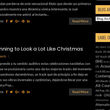
dan perderse de este sensacional título que desde sus primeros
BLOG A
undos muestra una dinámica sónica interesante, la cual
sonalmente me animó al instante...
re:
Read More
LABEL 
60s Rock
(1
nning to Look a Lot Like Christmas
Rock
(9)
8
ents
90' Rock
(
(84)
Acid 
prende a tu sentido auditivo estas celebraciones navideñas con
Acous
(9)
que se posicionaría como uno de los mejores tracks del momento
rock
(8)
ac
cuestiones decembrinas, un track qué de principio a fin deja en
Contemp
ro sus vibras invernales y optimistas, dejándose llevar por una
Afrobeats
Alt Cou
mica Pop...
Alt Pop.
(4)
re:
Read More
rock
(26)
Alternative
Alternat