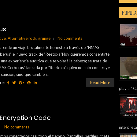
POPULA
us
tive
,
Alternative rock
,
grunge
No comments
rende un viaje brutalmente honesto a través de "HMAS
berus" el nuevo track de "Reetoxa"Hoy queremos consentirte
 una experiencia auditiva que te volará la cabeza; se trata de
AS Cerberus" lanzada por "Reetoxa" quien no solo construye
 canción, sino que también...
re:
Read More
play a " Ca
 Encryption Code
No comments
interpreta
imos conectados casi todo el tiempo. Pantallas, perfiles, chats,