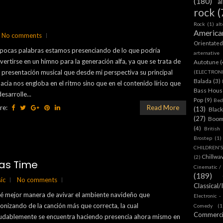
(180)
a
rock
(
Rock
(1)
al
America
No comments
Orientate
pocas palabras estamos presenciando de lo que podría
arternative
vertirse en un himno para la generación alfa, ya que se trata de
Autotune
(
 presentación musical que desde mi perspectiva su principal
(ELECTRON
Balada
(3)
acia nos engloba en el ritmo sino que en el contenido lírico que
Bass House
esarrolle...
Pop
(9)
Bed
re:
Read More
(13)
Blac
(27)
Boom
(4)
British
Brostep
(1)
CHILDREN'
Chillwa
(2)
as Time
Cinematic /
(189)
ic
No comments
Classical/
 mejor manera de avivar el ambiente navideño que
Electronic -
tonizando de la canción más que correcta, la cual
Comedy
(1
Commerc
udablemente se encuentra haciendo presencia ahora mismo en