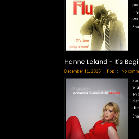
pue
seg
per
Sha
Hanne Leland - It's Begi
December 11, 2025
Pop
No comm
Sor
el 
en 
cla
rít
Sha