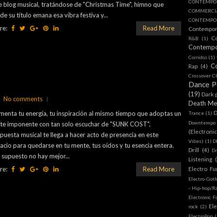
CONTEMPO
e blog musical, tratándose de "Christmas Time", himno que
COMMERC
de su título emana esa vibra festiva y...
CONTEMPOR
re:
Read More
Contempo
C
R&B
(1)
Contemp
Corridos
(1)
C
Rap
(4)
Crossover Cl
Dance 
(19)
Dark 
No comments
Death Me
D
enta tu energía, tu inspiración al mismo tiempo que adoptas un
Trance
(1)
Downtempo
te imponente con tan solo escuchar de "SUNK COST",
(Electroni
puesta musical te llega a hacer acto de presencia en este
Vibes)
(1)
D
acio para quedarse en tu mente, tus oídos y tu esencia entera.
Drill
(4)
D
 supuesto no hay mejor...
Listening
re:
Read More
Electro Fu
Electro-Got
- Hip-hop/R
Electronic F
Ele
rock
(2)
ElectroPop
(