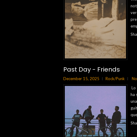
not
ver
pre
emp
Sha
Past Day - Friends
December 15, 2025
Rock/Punk
No
Lo 
ha 
una
gui
que
Sha