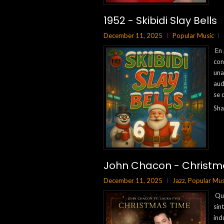
1952 - Skibidi Slay Bells
December 11, 2025
Popular Music
En 
con
una
aud
se d
Sha
John Chacon - Christm
December 11, 2025
Jazz
,
Popular Mus
Qué
sin
ind