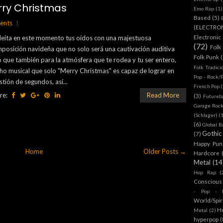
rry Christmas
Emo Rap
(1)
Based
(5)
ents
(ELECTRO
Electronic
eita en este momento tus oídos con una majestuosa
(72)
Folk
posición navideña que no solo será una cautivación auditiva
Folk Punk
o que también para la atmósfera que te rodea y tu ser entero,
Folk Tradici
ho musical que solo "Merry Christmas" es capaz de lograr en
Pop - Rock/
stión de segundos, así...
French Pop
(
re:
Read More
(3)
Futureb
Garage Rock
(Schlager)
(
(6)
Global B
Gothic
(7)
Happy Pun
Home
Older Posts →
Hardcore
Metal
(14
Hop Rap
(
Conscious
- Pop - R
World/Spir
H
Metal
(2)
hyperpop
(