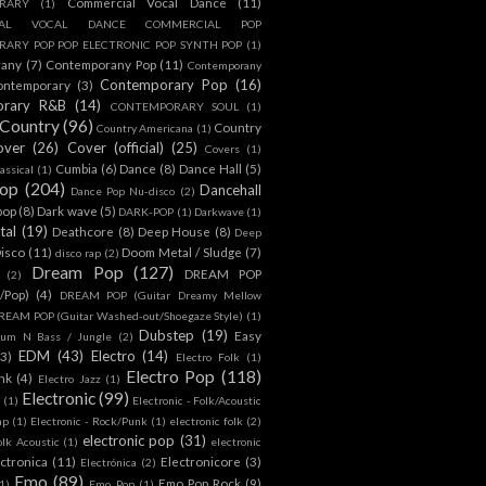
Commercial Vocal Dance
(11)
RARY
(1)
IAL VOCAL DANCE COMMERCIAL POP
ARY POP POP ELECTRONIC POP SYNTH POP
(1)
rany
(7)
Contemporany Pop
(11)
Contemporany
Contemporary Pop
(16)
ontemporary
(3)
orary R&B
(14)
CONTEMPORARY SOUL
(1)
Country
(96)
Country
Country Americana
(1)
over
(26)
Cover (official)
(25)
Covers
(1)
Cumbia
(6)
Dance
(8)
Dance Hall
(5)
assical
(1)
Pop
(204)
Dancehall
Dance Pop Nu-disco
(2)
pop
(8)
Dark wave
(5)
DARK-POP
(1)
Darkwave
(1)
tal
(19)
Deathcore
(8)
Deep House
(8)
Deep
isco
(11)
Doom Metal / Sludge
(7)
disco rap
(2)
Dream Pop
(127)
DREAM POP
(2)
c/Pop)
(4)
DREAM POP (Guitar Dreamy Mellow
REAM POP (Guitar Washed-out/Shoegaze Style)
(1)
Dubstep
(19)
Easy
rum N Bass / Jungle
(2)
EDM
(43)
Electro
(14)
(3)
Electro Folk
(1)
Electro Pop
(118)
nk
(4)
Electro Jazz
(1)
Electronic
(99)
h
(1)
Electronic - Folk/Acoustic
ap
(1)
Electronic - Rock/Punk
(1)
electronic folk
(2)
electronic pop
(31)
olk Acoustic
(1)
electronic
ctronica
(11)
Electronicore
(3)
Electrónica
(2)
Emo
(89)
Emo Pop Rock
(9)
1)
Emo Pop
(1)