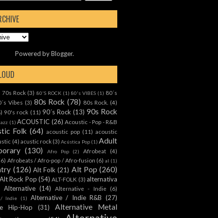
RCHIVE
Powered by
Blogger
.
CLOUD
70s Rock
(3)
80´s
)
80'S ROCK
(1)
80's VIBES
(1)
80s Rock
(78)
0´s Vibes
(3)
80s Rock.
(4)
90s Rock
90´s Rock
(13)
8)
90's rock
(11)
ACOUSTIC
(26)
Acoustic - Pop - R&B
Jazz
(1)
tic Folk
(64)
acoustic pop
(11)
acoustic
Adult
ustic
(4)
acustic rock
(3)
Acústica Pop
(1)
orary
(130)
Afrobeat
(4)
Afro Pop
(2)
(6)
Afrobeats / Afro-pop / Afro-fusion
(6)
al
(1)
ntry
(126)
Alt Pop
(260)
Alt Folk
(21)
Alt Rock Pop
(54)
alternativa
ALT-FOLK
(3)
Alternative
(14)
Alternative - Indie
(6)
Alternative / Indie R&B
(27)
 / Indie
(1)
Alternative Metal
ive Hip-Hop
(31)
Alternative