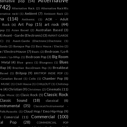
lternative pop
(54)
742)
Alternative Rock.
(2)
Alternative Rock90s
Ambient
(7)
ternative rockl
(1)
Ambient Rock
(2)
na
(114)
AOR - Adult
Anthemic
(1)
Art Pop
(15)
art rock
(44)
d Rock
(6)
Australian Based
(3)
 pop
(1)
Asian Based
(2)
4)
Avant - Garde (Electronic)
(3)
AVANT-GARDE
IC)
(1)
Avant-Garde (Electronic).Electronic
(1)
Banda
(2)
Baroque Pop
(1)
Bass House / Electro
(2)
 / Electro House
(7)
Bedroom / Lo-fi
Beats
(2)
Big Room
Bedroom Pop
(3)
room / Lo-fiPop
(1)
Blues
k Metal
(4)
Blue -grass
(1)
Bluegrass
(1)
Bap
(4)
Breakbeat
Brazilian BassDream Pop
(1)
Britpop
(9)
 Based
(1)
BRITPOP INDIE POP
(1)
Chamber Pop
(8)
Canadian Based
(1)
Cello
(1)
S MUSIC
(1)
Chill House
(1)
CHILLOUT
(1)
Chillstep
ve
(4)
Christian
(9)
Cinematic
(11)
Christmas
(2)
Classic Rock
Clasic Rock
(5)
 Epic Music
(2)
Classic Sound
(18)
classical
(8)
Instrumental
(35)
Classical/Instrumental -
Cloud Hop / Emo Hip-Hop
(9)
 Folk/Acoustic
(1)
Commercial
(100)
Comercial
(11)
)
ial Pop
(28)
COMMERCIAL POP