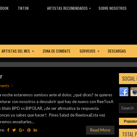
»
EBOOK
TIKTOK
ARTISTAS RECOMENDADOS
SOBRE NOSOTROS
»
»
ARTISTAS DEL MES
ZONA DE COMBATE
SERVICIOS
DESCARGAS
k emergente de México y el mundo!!
ricana?, sí tú respuesta es sí, esto es para ti!
ritmos latinos
al máximo con nuestra mejor selección de música electrónica
r
SOCIAL 
ments
a noche estaremos sumisos ante el dolor, ¿qué dices? te quieres
nturar con nosotros a descubrir qué hay de nuevo con ReeToxA
u título BPD vs BIPOLAR, ¡de ser afirmativa tu respuesta
onces ya sabes que hacer!: Pines Salad de ReetoxaEsta vez
remos enseñarles...
Popula
re:
Read More
TOTAL 