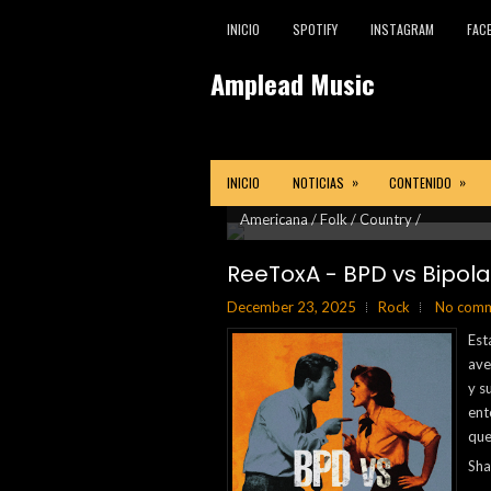
INICIO
SPOTIFY
INSTAGRAM
FAC
Amplead Music
»
»
INICIO
NOTICIAS
CONTENIDO
Conoce lo mejor de la música roc
¿Te gusta la música acústica o ame
LLénate de sabor con los mejores 
Recarga energía y vive la fiesta 
Nuevos sonidos imperdibles!
Americana / Folk / Country /
ReeToxA - BPD vs Bipola
December 23, 2025
Rock
No com
Est
ave
y s
ent
que
Sha