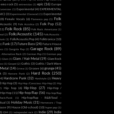
epic
(16)
emo rock
(5)
Europe
entrevistas
(1)
Experimental
(4)
EXPERIMENTAL
Eurovision
(1)
NIC)
(3)
Experimental
Experimental (General)
(1)
Folk
(8)
Female Vocals
(6)
Flamenco pop
(1)
Folk Pop
(52)
 Acoustic
(9)
Folk Acústica
(2)
Folk Rock
(85)
(11)
Folk Rock. Americana
(1)
Folk/Acoustic
(145)
onal
(2)
Folk/Acoustic -
Folk/Acoustic/Pop
(4)
Folktronica
(10)
Punk
(1)
Funk
(17)
Future Bass
(24)
Future House
2)
Garage Rock
(89)
ass
(1)
Gangsta Rap
(2)
. Alternative Rock
(2)
German Pop
(1)
German pop
Glam / Hair Metal
(19)
Glam Rock
1)
Glam
(1)
Gothic
(3)
Gothic / Dark Wave
ass
(1)
Gospel
(2)
 Metal
(14)
grunge
(45)
Groove
(6)
Grime
(1)
Hard Rock
(250)
k
(5)
Harcore Punk
(2)
Hardcore Punk
(32)
Heavy
(4)
Hardstyle
(2)
)
Hip Hop
(3)
Hip Hop /Conscious Hip-Hop
(2)
Hip
Hip-Hop
(27)
Hip- hop
(6)
Hip-Hop /
2)
Hip-hop/Rap
(56)
 Hip-Hop
(11)
Hip-hop/Rap
Hip-hop/Rap - R&B/Soul -
ock/Punk
(1)
Holiday Music
(31)
itual
(3)
Horrorcore / Trap
ouse
(9)
House (Old-school)
(10)
hyper pop
(1)
Indie
(29)
Indie
8)
IDM
(1)
independet rock
(2)