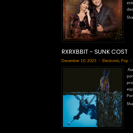
est
des
Sha
RXRXBBIT - SUNK COST
December 10, 2025
Electronic
,
Pop
Aum
por
pro
esp
Por
Sha