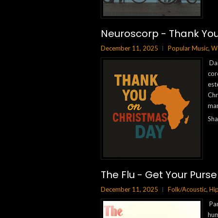
Neuroscorp - Thank Yo
December 11, 2025
Popular Music
,
Wo
Dan
cor
est
Chr
man
Sha
The Flu - Get Your Purse
December 11, 2025
Folk/Acoustic
,
Hi
Par
hum