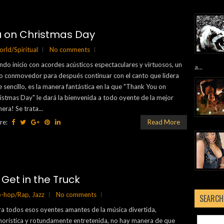
u on Christmas Day
rld/Spiritual
No comments
do inicio con acordes acústicos espectaculares y virtuosos, un
a...
o conmovedor para después continuar con el canto que lidera
e sencillo, es la manera fantástica en la que "Thank You on
istmas Day" le dará la bienvenida a todo oyente de la mejor
era! Se trata...
re:
Read More
 Get in the Truck
p-hop/Rap
,
Jazz
No comments
SEARCH
a todos esos oyentes amantes de la música divertida,
orística y rotundamente entretenida, no hay manera de que