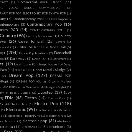
Commercial Vocal Dance
(11)
RARY
(1)
IAL VOCAL DANCE COMMERCIAL POP
ARY POP POP ELECTRONIC POP SYNTH POP
(1)
rany
(7)
Contemporany Pop
(11)
Contemporany
Contemporary Pop
(16)
ontemporary
(3)
orary R&B
(14)
CONTEMPORARY SOUL
(1)
Country
(96)
Country
Country Americana
(1)
over
(26)
Cover (official)
(25)
Covers
(1)
Cumbia
(6)
Dance
(8)
Dance Hall
(5)
assical
(1)
Pop
(204)
Dancehall
Dance Pop Nu-disco
(2)
pop
(8)
Dark wave
(5)
DARK-POP
(1)
Darkwave
(1)
tal
(19)
Deathcore
(8)
Deep House
(8)
Deep
isco
(11)
Doom Metal / Sludge
(7)
disco rap
(2)
Dream Pop
(127)
DREAM POP
(2)
c/Pop)
(4)
DREAM POP (Guitar Dreamy Mellow
REAM POP (Guitar Washed-out/Shoegaze Style)
(1)
Dubstep
(19)
Easy
rum N Bass / Jungle
(2)
EDM
(43)
Electro
(14)
(3)
Electro Folk
(1)
Electro Pop
(118)
nk
(4)
Electro Jazz
(1)
Electronic
(99)
h
(1)
Electronic - Folk/Acoustic
ap
(1)
Electronic - Rock/Punk
(1)
electronic folk
(2)
electronic pop
(31)
olk Acoustic
(1)
electronic
ctronica
(11)
Electronicore
(3)
Electrónica
(2)
Emo
(89)