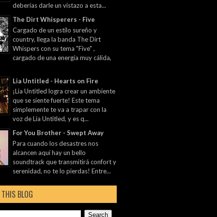
deberías darle un vistazo a esta...
The Dirt Whisperers - Five
Cargado de un estilo sureño y
country, llega la banda The Dirt
Whispers con su tema "Five" ,
cargado de una energía muy cálida,
Lia Untitled - Hearts on Fire
¡Lia Untitled logra crear un ambiente
que se siente fuerte! Este tema
simplemente te va a trapar con la
voz de Lia Untitled, y es q...
For You Brother - Swept Away
Para cuando los desastres nos
alcancen aquí hay un bello
soundtrack que transmitirá confort y
serenidad, no te lo pierdas! Entre...
 THIS BLOG