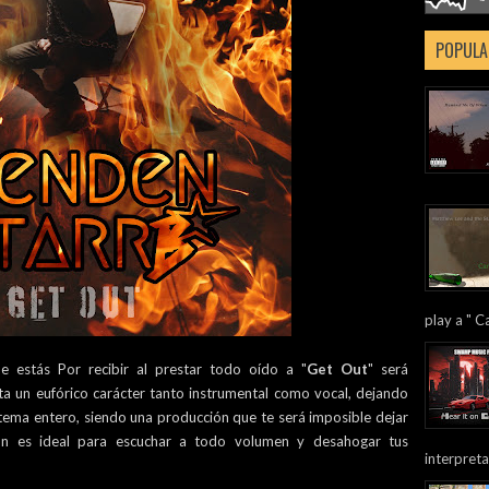
POPULA
play a " Ca
e estás Por recibir al prestar todo oído a "
Get Out
" será
ata un eufórico carácter tanto instrumental como vocal, dejando
l tema entero, siendo una producción que te será imposible dejar
ción es ideal para escuchar a todo volumen y desahogar tus
interpreta