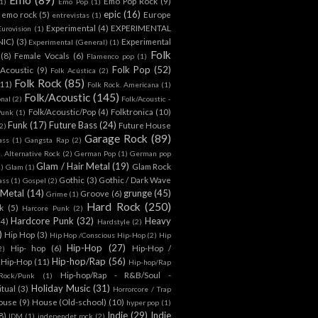
Emo Pop Rock
(9)
1)
Emo Pop
(1)
epic
(16)
emo rock
(5)
Europe
entrevistas
(1)
Experimental
(4)
EXPERIMENTAL
Eurovision
(1)
NIC)
(3)
Experimental
Experimental (General)
(1)
Folk
(8)
Female Vocals
(6)
Flamenco pop
(1)
Folk Pop
(52)
 Acoustic
(9)
Folk Acústica
(2)
Folk Rock
(85)
(11)
Folk Rock. Americana
(1)
Folk/Acoustic
(145)
onal
(2)
Folk/Acoustic -
Folk/Acoustic/Pop
(4)
Folktronica
(10)
Punk
(1)
Funk
(17)
Future Bass
(24)
Future House
2)
Garage Rock
(89)
ass
(1)
Gangsta Rap
(2)
. Alternative Rock
(2)
German Pop
(1)
German pop
Glam / Hair Metal
(19)
Glam Rock
1)
Glam
(1)
Gothic
(3)
Gothic / Dark Wave
ass
(1)
Gospel
(2)
 Metal
(14)
grunge
(45)
Groove
(6)
Grime
(1)
Hard Rock
(250)
k
(5)
Harcore Punk
(2)
Hardcore Punk
(32)
Heavy
(4)
Hardstyle
(2)
)
Hip Hop
(3)
Hip Hop /Conscious Hip-Hop
(2)
Hip
Hip-Hop
(27)
Hip- hop
(6)
Hip-Hop /
2)
Hip-hop/Rap
(56)
 Hip-Hop
(11)
Hip-hop/Rap
Hip-hop/Rap - R&B/Soul -
ock/Punk
(1)
Holiday Music
(31)
itual
(3)
Horrorcore / Trap
ouse
(9)
House (Old-school)
(10)
hyper pop
(1)
Indie
(29)
Indie
8)
IDM
(1)
independet rock
(2)