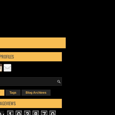
PROFILES
r
Tags
Blog Archives
PAGEVIEWS
1
0
3
8
7
0