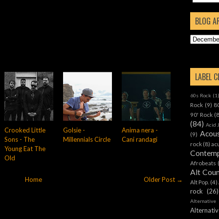
BLOG A
LABEL 
60s Rock
(1
Rock
(9)
8
90' Rock
(
(84)
Acid 
Crooked Little
Golsie -
Anima nera -
Acous
(9)
Sons - The
Millennials Circle
Cani randagi
rock
(8)
ac
Young Eat The
Contemp
Old
Afrobeats
Alt Cou
Home
Older Post →
Alt Pop.
(4)
rock
(26)
Alternative
Alternat