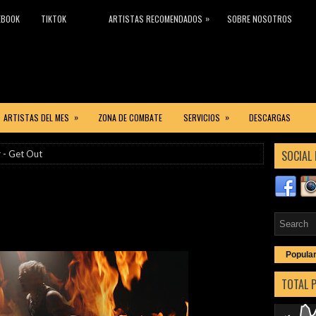
»
EBOOK
TIKTOK
ARTISTAS RECOMENDADOS
SOBRE NOSOTROS
»
»
ARTISTAS DEL MES
ZONA DE COMBATE
SERVICIOS
DESCARGAS
SOCIAL 
 - Get Out
Popula
TOTAL 