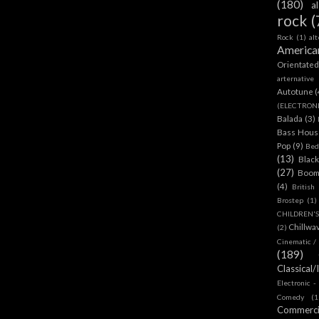
(180)
a
rock
(
Rock
(1)
al
America
Orientate
arternative
Autotune
(
(ELECTRON
Balada
(3)
Bass House
Pop
(9)
Bed
(13)
Blac
(27)
Boom
(4)
British
Brostep
(1)
CHILDREN'
Chillwa
(2)
Cinematic /
(189)
Classical/
Electronic -
Comedy
(1
Commerc