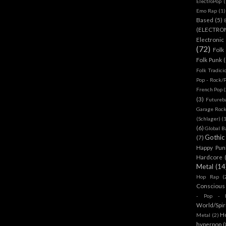
ElectroPop
(
Emo Rap
(1)
Based
(5)
(ELECTRO
Electronic
(72)
Folk
Folk Punk
Folk Tradici
Pop - Rock/
French Pop
(
(3)
Futureb
Garage Rock
(Schlager)
(
(6)
Global B
Gothic
(7)
Happy Pun
Hardcore
Metal
(14
Hop Rap
(
Conscious
- Pop - R
World/Spir
H
Metal
(2)
hyperpop
(