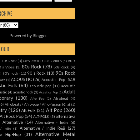
RCHIVE
Powered by
Blogger
.
CLOUD
70s Rock
(3)
80´s
)
80'S ROCK
(1)
80's VIBES
(1)
80s Rock
(78)
0´s Vibes
(3)
80s Rock.
(4)
90s Rock
90´s Rock
(13)
8)
90's rock
(11)
ACOUSTIC
(26)
Acoustic - Pop - R&B
Jazz
(1)
tic Folk
(64)
acoustic pop
(11)
acoustic
Adult
ustic
(4)
acustic rock
(3)
Acústica Pop
(1)
orary
(130)
Afrobeat
(4)
Afro Pop
(2)
(6)
Afrobeats / Afro-pop / Afro-fusion
(6)
al
(1)
ntry
(126)
Alt Pop
(260)
Alt Folk
(21)
Alt Rock Pop
(54)
alternativa
ALT-FOLK
(3)
Alternative
(14)
Alternative - Indie
(6)
Alternative / Indie R&B
(27)
 / Indie
(1)
Alternative Metal
ive Hip-Hop
(31)