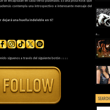
 que se encapsulan en cada verso plasmado. Es una pista Rock que
además contempla una introspectivo e interesante mensaje del
 dejará una huella indeleble en ti!
a...
enido síguenos a través del siguiente botón ↓↓↓↓
SEARCH