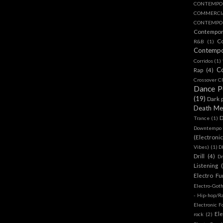
CONTEMPO
COMMERC
CONTEMPOR
Contempo
C
R&B
(1)
Contemp
Corridos
(1)
C
Rap
(4)
Crossover Cl
Dance 
(19)
Dark 
Death Me
D
Trance
(1)
Downtempo
(Electroni
Vibes)
(1)
D
Drill
(4)
D
Listening
Electro Fu
Electro-Got
- Hip-hop/R
Electronic F
Ele
rock
(2)