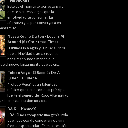
THE SECRET
Este es el momento perfecto para
que te sientes y dejes que la
emotividad te consuma : La
añoranza y la paz convergerá en
pensamien...
Nessa Ruane Dalton - Love Is All
Around (At Christmas Time)
Difunde la alegría y la buena vibra
que la Navidad trae consigo con
nada más y nada menos que
 de el nuevo lanzamiento que se en...
Toledo Vega - El Saco Es De A
Quien Le Quede
“Toledo Vega” es un talentoso
músico que tiene como su principal
fuerte el género del Rock Alternativo
unk, en esta ocasión nos co...
BAÏKI – KosmoX
¡ BAÏKI nos comparte una genial rola
que hace eco de conciencia de una
forma espectacular! En esta ocasión