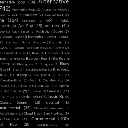
Alternative
lternative pop
(54)
742)
Alternative Rock.
(2)
Alternative Rock90s
Ambient
(7)
ternative rockl
(1)
Ambient Rock
(2)
na
(114)
AOR - Adult
Anthemic
(1)
Art Pop
(15)
art rock
(44)
d Rock
(6)
Australian Based
(3)
 pop
(1)
Asian Based
(2)
4)
Avant - Garde (Electronic)
(3)
AVANT-GARDE
IC)
(1)
Avant-Garde (Electronic).Electronic
(1)
Banda
(2)
Baroque Pop
(1)
Bass House / Electro
(2)
 / Electro House
(7)
Bedroom / Lo-fi
Beats
(2)
Big Room
Bedroom Pop
(3)
room / Lo-fiPop
(1)
Blues
k Metal
(4)
Blue -grass
(1)
Bluegrass
(1)
Bap
(4)
Breakbeat
Brazilian BassDream Pop
(1)
Britpop
(9)
 Based
(1)
BRITPOP INDIE POP
(1)
Chamber Pop
(8)
Canadian Based
(1)
Cello
(1)
S MUSIC
(1)
Chill House
(1)
CHILLOUT
(1)
Chillstep
ve
(4)
Christian
(9)
Cinematic
(11)
Christmas
(2)
Classic Rock
Clasic Rock
(5)
 Epic Music
(2)
Classic Sound
(18)
classical
(8)
Instrumental
(35)
Classical/Instrumental -
Cloud Hop / Emo Hip-Hop
(9)
 Folk/Acoustic
(1)
Commercial
(100)
Comercial
(11)
)
ial Pop
(28)
COMMERCIAL POP