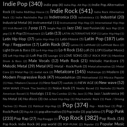
Indie Pop
(340)
indie pop.
(4)
Indie Pop. Alternative
Indie Pop. Alt Pop
(1)
Indie Rock
(541)
Rock
(3)
Indie R&BSlap House
(1)
Indie Rock Alternative
Indietronica
(50)
Industrial
(20)
Rock
(1)
Indie RockIndie Pop
(1)
indietrónica
(1)
Industrial Metal
(4)
instrumental
(11)
Instrumental Hip-Hop
(2)
International Hip-Hop
J-pop
(17)
Jazz
(36)
Jazz Fusion
(6)
(2)
Irish Based
(1)
Jangle Pop
(2)
Jazz Pop
(2)
K
Latin
(13)
K-Pop
(5)
pop
(1)
Krautrock
(2)
LATIN ALTERNATIVE POP
(1)
Latin Hip Hop
(1)
Latin Pop
(187)
Latin Hip-Hop
(37)
Latin
Latin House
(5)
Latín Hip-Hop
(1)
Latin Rock
(82)
Pop / Reggaeton
(17)
Latino
(1)
Leftfield
(2)
Leftfield Bass
(2)
Lo-fi Rock
(16)
Light Drum & Bass
(3)
Lofi
(5)
LOFI (Guitar Music)
Lo-fi Hip-Hop
(1)
(3)
Lofi Pop
(5)
LOVE SONG
(3)
Lofi Hip-Hop
(2)
Lounge
(2)
LT ROCK POP
(1)
Mainline
Male Vocals
(12)
Math Rock
(21)
Melodic Hardcore
(7)
Drum & Bass
(2)
Melodic Metal
(39)
Metal
(41)
Metal - Rock/Punk
(3)
Metal alternativo
(2)
Metal
Metalcore
(145)
Modern
(3)
Core
(2)
Metal Pop
(1)
metal rock
(2)
Midtempo
(2)
Modern Progressive Rock
(47)
Moombahton
(3)
Motivational
(1)
Música Popular
New wave
(52)
Neo-Soul
(7)
NEW AGE
(4)
(1)
Neo / Modern Classical
(1)
neofolk
(1)
Noise Rock
(7)
NEW WAVE (Think The Smiths)
(1)
Nordic Based
(1)
Norteño
(1)
North
Nostalgic
(11)
Nu Jazz / Jazztronica
(4)
American Based
(1)
Nu Cumbia
(2)
Nu Jazz
(1)
Nu Metal
(4)
Nu-disco
(3)
Old-school Hip-Hop
(1)
Pdychedelic Rock
(1)
Peak / Driving
Pop
(374)
Pop -
Techno
(1)
Phonk
(1)
Political Hip-Hop
(2)
Pop - R&B/Soul
(1)
Pop Punk
Rock/Punk
(3)
pop alternativo
(5)
Pop indie
(3)
pop latino
(7)
Pop Alt
(1)
Pop Rock
(382)
(233)
Pop Rap
(27)
Pop Rock.
(16)
Pop Reagge
(1)
Popular Music
Pop Rock. Indie Rock
(4)
pop world
(3)
POP-PUNK
(2)
Popular
(1)