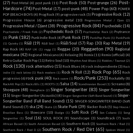
Post-
(27)
Post Rock
(50)
Post-grunge
(26)
Post Metal
(4)
post punk
(11)
Hardcore
(74)
Post-Metal
(17)
post-punk
(48)
Power Pop
(60)
POWER
Progressive Rock
(12)
POP (BEACH BOYS
(4)
Prog Rock
(9)
progresive rock
(5)
Progressive House
(6)
progressive metal
(10)
Progressive Metal / Djen
(2)
Progressive Rock
(84)
Progressive Metal / Djent
(38)
Psychedelic
(14)
Psychedelic Rock
(57)
Psytrance
Psychedelic / Freak Folk
(2)
Psychedelyc Rock
(2)
Punk
(182)
Punk Rock
(19)
(3)
Punk Indie Rock
(4)
PunkPop Punk
(1)
PunkPunk
R&B
(19)
R&B/Soul
(57)
Rap
(30)
Rap Metal
(19)
(1)
Quieky
(1)
R&B Soul
(1)
Reggaeton
(90)
Reggae
(20)
Regional
Rap Rock
(4)
RAP UK
(1)
regg
(1)
mexicana
(42)
Regional Mexicano
(4)
Relaxing
(8)
Remix
(11)
Remix (official)
(4)
Retro Guitar Rock Pop
(11)
Retro Soul
(10)
Rhythm And Blues
(1)
Riddim / Tearout
(2)
Rock
(130)
rock alternativo
(15)
Rock Blues
(4)
rock independiente
(3)
Rock
Rock Pop
(65)
Rock N Roll
(12)
Rock
indie
(1)
rock latino
(1)
Rock modern
(1)
Rock/Punk
(253)
rock punk
(40)
progresivo
(6)
Rockabilly
(8)
Rock suave
(1)
Salsa
(14)
Screamo
(8)
RockAlt Pop
(1)
Rocks 80s
(1)
ROOTS
(1)
Scandinavian Based
(1)
Singer Songwriter
(83)
Shoegaze
(48)
Singer-Songwriter
Shoeghaze
(2)
(15)
Singer-
Singer-Songwriter (Acoustic)
(4)
Singer-Songwriter (Soft Band Sound)
(1)
Songwriter Band (Full Band Sound)
(15)
SINGER-SONGWRITER BAND (Soft
ska
(24)
Skate Punk
(39)
Band Sound)
(7)
Slacker Rock
(5)
Skate
(2)
Slap House /
Soft Rock
(54)
Slowcore
(10)
Brazilian Bass
(1)
Sludge
(1)
Son Cubano
(1)
Song
Soul
(16)
SOUL ROCK
(9)
Soundscape
(3)
Soundtrack
(7)
Songwriter
(1)
South
Southern Rock
(3)
African Based
(1)
South American Based
(2)
Southern Rock / Red
(1)
Southern Rock / Red Dirt
(65)
Southern Rock / Red D
(2)
Spoken Word
(1)