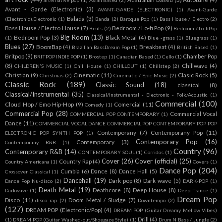
Avant - Garde (Electronic)
(3)
AVANT-GARDE (ELECTRONIC)
(1)
Avant-Garde
Balada
(3)
(Electronic).Electronic
(1)
Banda
(2)
Baroque Pop
(1)
Bass House / Electro
(2)
Bass House / Electro House
(7)
Bedroom / Lo-fi Pop
(9)
Beats
(2)
Bedroom / Lo-fiPop
Big Room
(13)
Bedroom Pop
(3)
Black Metal
(4)
(1)
Blue -grass
(1)
Bluegrass
(1)
Blues
(27)
BoomBap
(4)
Breakbeat
(4)
Brazilian BassDream Pop
(1)
British Based
(1)
Britpop
(9)
Chamber Pop
BRITPOP INDIE POP
(1)
Brostep
(1)
Canadian Based
(1)
Cello
(1)
(8)
Chillwave
(4)
CHILDREN'S MUSIC
(1)
Chill House
(1)
CHILLOUT
(1)
Chillstep
(2)
Christian
(9)
Cinematic
(11)
Clasic Rock
(5)
Christmas
(2)
Cinematic / Epic Music
(2)
Classic Rock
(189)
Classic Sound
(18)
classical
(8)
Classical/Instrumental
(35)
Classical/Instrumental - Electronic - Folk/Acoustic
(1)
Commercial
(100)
Cloud Hop / Emo Hip-Hop
(9)
Comercial
(11)
Comedy
(1)
Commercial Pop
(28)
Commercial Vocal
COMMERCIAL POP CONTEMPORARY
(1)
Dance
(11)
COMMERCIAL VOCAL DANCE COMMERCIAL POP CONTEMPORARY POP POP
Contemporany
(7)
Contemporany Pop
(11)
ELECTRONIC POP SYNTH POP
(1)
Contemporary Pop
(16)
Contemporary
(3)
Contemporany R&B
(1)
Country
(96)
Contemporary R&B
(14)
CONTEMPORARY SOUL
(1)
Corridos
(1)
Cover
(26)
Cover (official)
(25)
Country Rap
(4)
Country Americana
(1)
Covers
(1)
Dance Pop
(204)
Cumbia
(6)
Dance
(8)
Dance Hall
(5)
Crossover Classical
(1)
Dancehall
(19)
Dark pop
(8)
Dark wave
(5)
Dance Pop Nu-disco
(2)
DARK-POP
(1)
Death Metal
(19)
Deathcore
(8)
Deep House
(8)
Darkwave
(1)
Deep Trance
(1)
Dream Pop
Disco
(11)
Doom Metal / Sludge
(7)
disco rap
(2)
Downtempo
(2)
(127)
DREAM POP (Electronic/Pop)
(4)
DREAM POP (Guitar Dreamy Mellow Vibes)
Drill
(4)
(1)
DREAM POP (Guitar Washed-out/Shoegaze Style)
(1)
Drum N Bass / Jungle
(2)