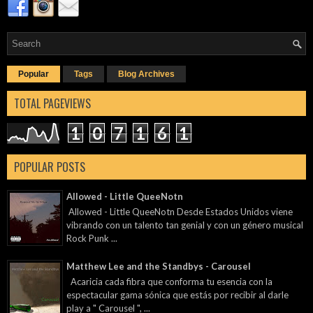
Popular
Tags
Blog Archives
TOTAL PAGEVIEWS
1
0
7
1
6
1
POPULAR POSTS
Allowed - Little QueeNotn
Allowed - Little QueeNotn Desde Estados Unidos viene
vibrando con un talento tan genial y con un género musical
Rock Punk ...
Matthew Lee and the Standbys - Carousel
Acaricia cada fibra que conforma tu esencia con la
espectacular gama sónica que estás por recibir al darle
play a " Carousel ", ...