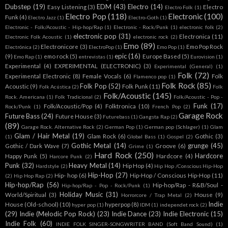
Dubstep
(19)
EDM
(43)
Electro
(14)
Easy Listening
(3)
Electro
Electro Folk
(1)
Electro Pop
(118)
Electronic
(100)
Funk
(4)
Electro Jazz
(1)
Electro-Goth
(1)
Electronic - Folk/Acoustic - Hip-hop/Rap
(1)
Electronic - Rock/Punk
(1)
electronic folk
(2)
electronic pop
(31)
Electronica
(11)
Electronic Folk Acoustic
(1)
electronic rock
(2)
Emo
(89)
Electronicore
(3)
Emo Pop Rock
Electrónica
(2)
ElectroPop
(1)
Emo Pop
(1)
epic
(16)
(9)
emo rock
(5)
Europe Based
(5)
Emo Rap
(1)
entrevistas
(1)
Eurovision
(1)
Experimental
(4)
EXPERIMENTAL (ELECTRONIC)
(3)
Experimental (General)
(1)
Folk
(72)
Experimental Electronic
(8)
Female Vocals
(6)
Folk
Flamenco pop
(1)
Folk Rock
(85)
Folk Pop
(52)
Acoustic
(9)
Folk Punk
(11)
Folk Acústica
(2)
Folk
Folk/Acoustic
(145)
Rock. Americana
(1)
Folk Tradicional
(2)
Folk/Acoustic - Pop -
Funk
(17)
Folk/Acoustic/Pop
(4)
Folktronica
(10)
Rock/Punk
(1)
French Pop
(2)
Garage Rock
Future Bass
(24)
Future House
(3)
Futurebass
(1)
Gangsta Rap
(2)
(89)
Garage Rock. Alternative Rock
(2)
German Pop
(1)
German pop (Schlager)
(1)
Glam
Glam / Hair Metal
(19)
Glam Rock
(6)
Gothic
(3)
(1)
Global Bass
(1)
Gospel
(2)
Gothic Metal
(14)
grunge
(45)
Gothic / Dark Wave
(7)
Groove
(6)
Grime
(1)
Hard Rock
(250)
Hardcore
Happy Punk
(5)
Hardcore
(4)
Harcore Punk
(2)
Punk
(32)
Heavy Metal
(14)
Hip Hop
(4)
Hardstyle
(2)
Hip Hop /Conscious Hip-Hop
Hip-Hop
(27)
Hip- hop
(6)
Hip-Hop / Conscious Hip-Hop
(11)
(2)
Hip Hop Rap
(2)
Hip-hop/Rap
(56)
Hip-hop/Rap - R&B/Soul -
Hip-hop/Rap - Pop - Rock/Punk
(1)
Holiday Music
(31)
World/Spiritual
(3)
House
(9)
Horrorcore / Trap Metal
(2)
Indie
House (Old-school)
(10)
hyperpop
(8)
hyper pop
(1)
IDM
(1)
independet rock
(2)
(29)
Indie (Melodic Pop Rock)
(23)
Indie Dance
(23)
Indie Electronic
(15)
Indie Folk
(60)
INDIE FOLK SINGER-SONGWRITER BAND (Soft Band Sound)
(1)