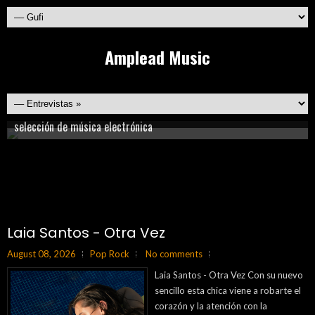
Amplead Music
Conoce lo mejor de la música rock emergente de México y el
Recarga energía y vive la fiesta al máximo con nuestra mejor
mundo!!
LLénate de sabor con los mejores ritmos latinos
selección de música electrónica
Nuevos sonidos imperdibles!
¿Te gusta la música acústica o americana?, sí tú respuesta es sí,
esto es para ti!
Laia Santos - Otra Vez
August 08, 2026
Pop Rock
No comments
Laia Santos - Otra Vez Con su nuevo
sencillo esta chica viene a robarte el
corazón y la atención con la