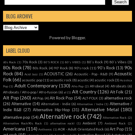
BLOG ARCHIVE
Powered by
Blogger
.
LABEL CLOUD
70s Rock
(3)
80´s Rock
(9)
80´s Vibes
(3)
60s Rock
(1)
80'S ROCK
(1)
80's VIBES
(1)
80s Rock
(78)
90s
90´s Rock
(13)
80s Rock.
(4)
90' Rock
(8)
90's rock
(11)
Rock
(84)
Acoustic
ACOUSTIC
(26)
Acoustic - Pop - R&B
(9)
Acid Jazz
(1)
Folk
(66)
acoustic pop
(11)
acoustic rock
(8)
acustic
(4)
acustic rock
(3)
Acústica
Adult Contemporary
(130)
Afrobeat
(4)
Afrobeats
(6)
Pop
(1)
Afro Pop
(2)
Alt Country
(126)
Alt Folk
(21)
Afrobeats / Afro-pop / Afro-fusion
(6)
al
(1)
Alt Pop
(260)
Alt Rock Pop
(54)
alternativa rock
Alt Pop.
(4)
ALT-FOLK
(3)
(26)
Alternative
(14)
Alternative /
Alternative - Indie
(6)
Alternative / Indie
(1)
Alternative Metal
(180)
Indie R&B
(27)
Alternative Hip-Hop
(31)
Alternative rock
(742)
alternative pop
(54)
Alternative Rock.
(2)
Ambient
(7)
Alternative Rock90s Rock
(1)
alternative rockl
(1)
Ambient Rock
(2)
Americana
(114)
Art Pop
(15)
AOR - Adult Orientated Rock
(6)
Anthemic
(1)
art rock
(44)
Australian Based
(3)
Autotune
(4)
arternative pop
(1)
Asian Based
(2)