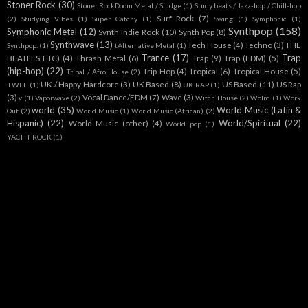
Stoner Rock
(30)
Stoner RockDoom Metal / Sludge
(1)
Study beats / Jazz-hop / Chill-hop
Surf Rock
(7)
(2)
Studying Vibes
(1)
Super Catchy
(1)
Swing
(1)
Symphonic
(1)
Synthpop
(158)
Symphonic Metal
(12)
Synth Indie Rock
(10)
Synth Pop
(8)
Synthwave
(13)
Tech House
(4)
Techno
(3)
THE
Synthpop.
(1)
tAlternative Metal
(1)
Trance
(17)
Trap
BEATLES ETC)
(4)
Thrash Metal
(6)
Trap
(9)
Trap (EDM)
(5)
(hip-hop)
(22)
Trip-Hop
(4)
Tropical
(6)
Tropical House
(5)
Tribal / Afro House
(2)
UK / Happy Hardcore
(3)
UK Based
(8)
US Based
(11)
US Rap
TWEE
(1)
UK RAP
(1)
(3)
Vocal Dance/EDM
(7)
Wave
(3)
v
(1)
Vaporwave
(2)
Witch House
(2)
Wolrd
(1)
Work
world
(35)
World Music (Latin &
Out
(2)
World Music
(1)
World Music (African)
(2)
Hispanic)
(22)
World/Spiritual
(22)
World Music (other)
(4)
World pop
(1)
YACHT ROCK
(1)