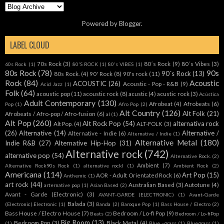
70s Rock
(3)
80´s Rock
(9)
80´s Vibes
(3)
60s Rock
(1)
80'S ROCK
(1)
80's VIBES
(1)
80s Rock
(78)
90s
90´s Rock
(13)
80s Rock.
(4)
90' Rock
(8)
90's rock
(11)
Rock
(84)
Acoustic
ACOUSTIC
(26)
Acoustic - Pop - R&B
(9)
Acid Jazz
(1)
Folk
(64)
acoustic pop
(11)
acoustic rock
(8)
acustic
(4)
acustic rock
(3)
Acústica
Adult Contemporary
(130)
Afrobeat
(4)
Afrobeats
(6)
Pop
(1)
Afro Pop
(2)
Alt Country
(126)
Alt Folk
(21)
Afrobeats / Afro-pop / Afro-fusion
(6)
al
(1)
Alt Pop
(260)
Alt Rock Pop
(54)
alternativa rock
Alt Pop.
(4)
ALT-FOLK
(3)
(26)
Alternative
(14)
Alternative /
Alternative - Indie
(6)
Alternative / Indie
(1)
Alternative Metal
(180)
Indie R&B
(27)
Alternative Hip-Hop
(31)
Alternative rock
(742)
alternative pop
(54)
Alternative Rock.
(2)
Ambient
(7)
Alternative Rock90s Rock
(1)
alternative rockl
(1)
Ambient Rock
(2)
Americana
(114)
Art Pop
(15)
AOR - Adult Orientated Rock
(6)
Anthemic
(1)
art rock
(44)
Australian Based
(3)
Autotune
(4)
arternative pop
(1)
Asian Based
(2)
Avant - Garde (Electronic)
(3)
AVANT-GARDE (ELECTRONIC)
(1)
Avant-Garde
Balada
(3)
(Electronic).Electronic
(1)
Banda
(2)
Baroque Pop
(1)
Bass House / Electro
(2)
Bass House / Electro House
(7)
Bedroom / Lo-fi Pop
(9)
Beats
(2)
Bedroom / Lo-fiPop
Big Room
(13)
Bedroom Pop
(3)
Black Metal
(4)
(1)
Blue -grass
(1)
Bluegrass
(1)
Blues
(27)
BoomBap
(4)
Breakbeat
(4)
Brazilian BassDream Pop
(1)
British Based
(1)
Britpop
(9)
Chamber Pop
BRITPOP INDIE POP
(1)
Brostep
(1)
Canadian Based
(1)
Cello
(1)
(8)
Chillwave
(4)
CHILDREN'S MUSIC
(1)
Chill House
(1)
CHILLOUT
(1)
Chillstep
(2)
Christian
(9)
Cinematic
(11)
Clasic Rock
(5)
Christmas
(2)
Cinematic / Epic Music
(2)
Classic Rock
(189)
Classic Sound
(18)
classical
(8)