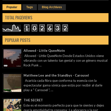
1
0
2
6
3
2
POPULAR POSTS
Allowed - Little QueeNotn
Allowed - Little QueeNotn Desde Estados Unidos viene
vibrando con un talento tan genial y con un género musical
Rock Punk ...
Matthew Lee and the Standbys - Carousel
Acaricia cada fibra que conforma tu esencia con la
espectacular gama sónica que estás por recibir al darle
play a " Carousel ", ...
THE SECRET
Este es el momento perfecto para que te sientes y dejes
que la emotividad te consuma : La añoranza y la paz
convergerá en nuestros pensamien...
Swamp Music Players - Crowd Pleaser
Este verano sin duda está lleno de vibras feroces que te
llevarán hacia el cielo. Que mejor con una interpretación