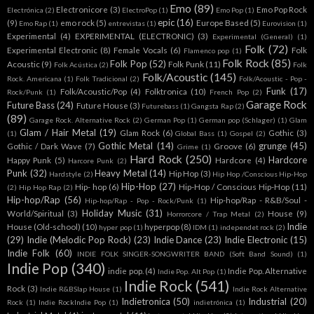
Folk/Acoustic
(145)
Rock. Americana
(1)
Folk Tradicional
(2)
Folk/Acoustic - Pop -
Funk
(17)
Folk/Acoustic/Pop
(4)
Folktronica
(10)
Rock/Punk
(1)
French Pop
(2)
Garage Rock
Future Bass
(24)
Future House
(3)
Futurebass
(1)
Gangsta Rap
(2)
(89)
Garage Rock. Alternative Rock
(2)
German Pop
(1)
German pop (Schlager)
(1)
Glam
Glam / Hair Metal
(19)
Glam Rock
(6)
Gothic
(3)
(1)
Global Bass
(1)
Gospel
(2)
Gothic Metal
(14)
grunge
(45)
Gothic / Dark Wave
(7)
Groove
(6)
Grime
(1)
Hard Rock
(250)
Hardcore
Happy Punk
(5)
Hardcore
(4)
Harcore Punk
(2)
Punk
(32)
Heavy Metal
(14)
Hip Hop
(3)
Hardstyle
(2)
Hip Hop /Conscious Hip-Hop
Hip-Hop
(27)
Hip- hop
(6)
Hip-Hop / Conscious Hip-Hop
(11)
(2)
Hip Hop Rap
(2)
Hip-hop/Rap
(56)
Hip-hop/Rap - R&B/Soul -
Hip-hop/Rap - Pop - Rock/Punk
(1)
Holiday Music
(31)
World/Spiritual
(3)
House
(9)
Horrorcore / Trap Metal
(2)
Indie
House (Old-school)
(10)
hyperpop
(8)
hyper pop
(1)
IDM
(1)
independet rock
(2)
(29)
Indie (Melodic Pop Rock)
(23)
Indie Dance
(23)
Indie Electronic
(15)
Indie Folk
(60)
INDIE FOLK SINGER-SONGWRITER BAND (Soft Band Sound)
(1)
Indie Pop
(340)
indie pop.
(4)
Indie Pop. Alternative
Indie Pop. Alt Pop
(1)
Indie Rock
(541)
Rock
(3)
Indie R&BSlap House
(1)
Indie Rock Alternative
Indietronica
(50)
Industrial
(20)
Rock
(1)
Indie RockIndie Pop
(1)
indietrónica
(1)
Industrial Metal
(4)
instrumental
(11)
Instrumental Hip-Hop
(2)
International Hip-Hop
J-pop
(17)
Jazz
(36)
Jazz Fusion
(6)
(2)
Irish Based
(1)
Jangle Pop
(2)
Jazz Pop
(2)
K
Latin
(13)
K-Pop
(5)
pop
(1)
Krautrock
(2)
LATIN ALTERNATIVE POP
(1)
Latin Hip Hop
(1)
Latin Pop
(187)
Latin Hip-Hop
(37)
Latin
Latin House
(5)
Latín Hip-Hop
(1)
Latin Rock
(82)
Pop / Reggaeton
(17)
Latino
(1)
Leftfield
(2)
Leftfield Bass
(2)
Lo-fi Rock
(16)
Light Drum & Bass
(3)
Lofi
(5)
LOFI (Guitar Music)
Lo-fi Hip-Hop
(1)