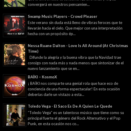
hecha con un propósito ép...
Nessa Ruane Dalton - Love Is All Around (At Christmas
Time)
Difunde la alegría y la buena vibra que la Navidad trae
consigo con nada más y nada menos que sintonizar de el
nuevo lanzamiento que se en...
BAÏKI – KosmoX
¡ BAÏKI nos comparte una genial rola que hace eco de
conciencia de una forma espectacular! En esta ocasión
deberías darle un vistazo a esta...
Toledo Vega - El Saco Es De A Quien Le Quede
“Toledo Vega” es un talentoso músico que tiene como su
principal fuerte el género del Rock Alternativo y el Pop
Punk, en esta ocasión nos co...
For You Brother - Swept Away
Para cuando los desastres nos alcancen aquí hay un bello
soundtrack que transmitirá confort y serenidad, no te lo
pierdas! Entre...