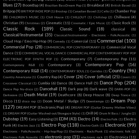
Classical/Instrumental
(35)
Classical/Instrumental - Electronic - Folk/Acoustic
(1)
Commercial
(100)
Cloud Hop / Emo Hip-Hop
(9)
Comercial
(11)
Comedy
(1)
Commercial Pop
(28)
Commercial Vocal
COMMERCIAL POP CONTEMPORARY
(1)
Dance
(11)
COMMERCIAL VOCAL DANCE COMMERCIAL POP CONTEMPORARY POP POP
Contemporany
(7)
Contemporany Pop
(11)
ELECTRONIC POP SYNTH POP
(1)
Contemporary Pop
(16)
Contemporary
(3)
Contemporany R&B
(1)
Country
(96)
Contemporary R&B
(14)
CONTEMPORARY SOUL
(1)
Corridos
(1)
Cover
(26)
Cover (official)
(25)
Country Rap
(4)
Country Americana
(1)
Covers
(1)
Dance Pop
(204)
Cumbia
(6)
Dance
(8)
Dance Hall
(5)
Crossover Classical
(1)
Dancehall
(19)
Dark pop
(8)
Dark wave
(5)
Dance Pop Nu-disco
(2)
DARK-POP
(1)
Death Metal
(19)
Deathcore
(8)
Deep House
(8)
Darkwave
(1)
Deep Trance
(1)
Dream Pop
Disco
(11)
Doom Metal / Sludge
(7)
disco rap
(2)
Downtempo
(2)
(127)
DREAM POP (Electronic/Pop)
(4)
DREAM POP (Guitar Dreamy Mellow Vibes)
Drill
(4)
(1)
DREAM POP (Guitar Washed-out/Shoegaze Style)
(1)
Drum N Bass / Jungle
(2)
Dubstep
(19)
EDM
(43)
Electro
(14)
Easy Listening
(3)
Electro
Electro Folk
(1)
Electro Pop
(118)
Electronic
(99)
Funk
(4)
Electro Jazz
(1)
Electro-Goth
(1)
Electronic - Folk/Acoustic - Hip-hop/Rap
(1)
Electronic - Rock/Punk
(1)
electronic folk
(2)
electronic pop
(31)
Electronica
(11)
Electronic Folk Acoustic
(1)
electronic rock
(2)
Emo
(89)
Electronicore
(3)
Emo Pop Rock
Electrónica
(2)
ElectroPop
(1)
Emo Pop
(1)
epic
(16)
(9)
emo rock
(5)
Europe Based
(5)
Emo Rap
(1)
entrevistas
(1)
Eurovision
(1)
Experimental
(4)
EXPERIMENTAL (ELECTRONIC)
(3)
Experimental (General)
(1)
Folk
(72)
Experimental Electronic
(8)
Female Vocals
(6)
Folk
Flamenco pop
(1)
Folk Rock
(85)
Folk Pop
(52)
Acoustic
(9)
Folk Punk
(11)
Folk Acústica
(2)
Folk