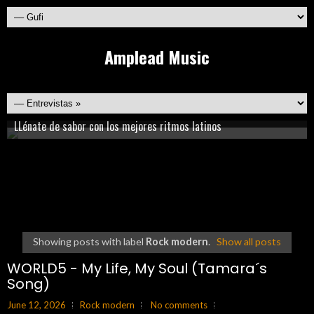
Amplead Music
¿Te gusta la música acústica o americana?, sí tú respuesta es sí,
Recarga energía y vive la fiesta al máximo con nuestra mejor
esto es para ti!
LLénate de sabor con los mejores ritmos latinos
selección de música electrónica
Nuevos sonidos imperdibles!
Showing posts with label
Rock modern
.
Show all posts
Conoce lo mejor de la música rock emergente de México y el
WORLD5 - My Life, My Soul (Tamara´s
Song)
mundo!!
June 12, 2026
Rock modern
No comments
Esta agrupación como que me
motivo a ser un poco mas feliz, saben
tiene esa chispa que te da
motivación, por alguna extraña razón