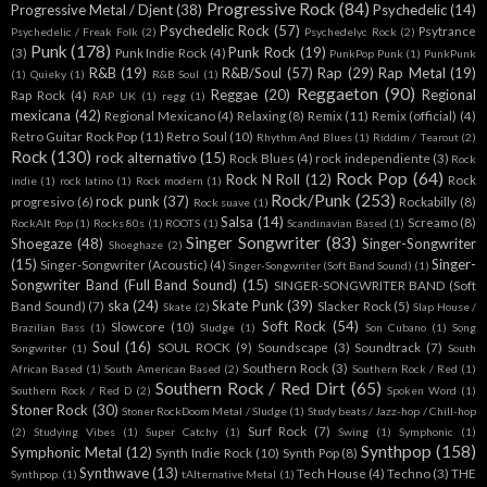
mexicana
(42)
Regional Mexicano
(4)
Relaxing
(8)
Remix
(11)
Remix (official)
(4)
Retro Guitar Rock Pop
(11)
Retro Soul
(10)
Rhythm And Blues
(1)
Riddim / Tearout
(2)
Rock
(130)
rock alternativo
(15)
Rock Blues
(4)
rock independiente
(3)
Rock
Rock Pop
(64)
Rock N Roll
(12)
Rock
indie
(1)
rock latino
(1)
Rock modern
(1)
Rock/Punk
(253)
rock punk
(37)
progresivo
(6)
Rockabilly
(8)
Rock suave
(1)
Salsa
(14)
Screamo
(8)
RockAlt Pop
(1)
Rocks 80s
(1)
ROOTS
(1)
Scandinavian Based
(1)
Singer Songwriter
(83)
Shoegaze
(48)
Singer-Songwriter
Shoeghaze
(2)
(15)
Singer-
Singer-Songwriter (Acoustic)
(4)
Singer-Songwriter (Soft Band Sound)
(1)
Songwriter Band (Full Band Sound)
(15)
SINGER-SONGWRITER BAND (Soft
ska
(24)
Skate Punk
(39)
Band Sound)
(7)
Slacker Rock
(5)
Skate
(2)
Slap House /
Soft Rock
(54)
Slowcore
(10)
Brazilian Bass
(1)
Sludge
(1)
Son Cubano
(1)
Song
Soul
(16)
SOUL ROCK
(9)
Soundscape
(3)
Soundtrack
(7)
Songwriter
(1)
South
Southern Rock
(3)
African Based
(1)
South American Based
(2)
Southern Rock / Red
(1)
Southern Rock / Red Dirt
(65)
Southern Rock / Red D
(2)
Spoken Word
(1)
Stoner Rock
(30)
Stoner RockDoom Metal / Sludge
(1)
Study beats / Jazz-hop / Chill-hop
Surf Rock
(7)
(2)
Studying Vibes
(1)
Super Catchy
(1)
Swing
(1)
Symphonic
(1)
Synthpop
(158)
Symphonic Metal
(12)
Synth Indie Rock
(10)
Synth Pop
(8)
Synthwave
(13)
Tech House
(4)
Techno
(3)
THE
Synthpop.
(1)
tAlternative Metal
(1)
Trance
(17)
Trap
BEATLES ETC)
(4)
Thrash Metal
(6)
Trap
(9)
Trap (EDM)
(5)
(hip-hop)
(22)
Trip-Hop
(4)
Tropical
(6)
Tropical House
(5)
Tribal / Afro House
(2)
UK / Happy Hardcore
(3)
UK Based
(8)
US Based
(11)
US Rap
TWEE
(1)
UK RAP
(1)
(3)
Vocal Dance/EDM
(7)
Wave
(3)
v
(1)
Vaporwave
(2)
Witch House
(2)
Wolrd
(1)
Work
world
(34)
World Music (Latin &
Out
(2)
World Music
(1)
World Music (African)
(2)
Hispanic)
(22)
World/Spiritual
(22)
World Music (other)
(4)