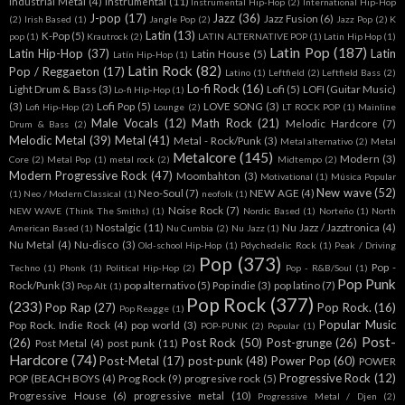
(3)
Lofi Pop
(5)
LOVE SONG
(3)
Lofi Hip-Hop
(2)
Lounge
(2)
LT ROCK POP
(1)
Mainline
Male Vocals
(12)
Math Rock
(21)
Melodic Hardcore
(7)
Drum & Bass
(2)
Melodic Metal
(39)
Metal
(41)
Metal - Rock/Punk
(3)
Metal alternativo
(2)
Metal
Metalcore
(145)
Modern
(3)
Core
(2)
Metal Pop
(1)
metal rock
(2)
Midtempo
(2)
Modern Progressive Rock
(47)
Moombahton
(3)
Motivational
(1)
Música Popular
New wave
(52)
Neo-Soul
(7)
NEW AGE
(4)
(1)
Neo / Modern Classical
(1)
neofolk
(1)
Noise Rock
(7)
NEW WAVE (Think The Smiths)
(1)
Nordic Based
(1)
Norteño
(1)
North
Nostalgic
(11)
Nu Jazz / Jazztronica
(4)
American Based
(1)
Nu Cumbia
(2)
Nu Jazz
(1)
Nu Metal
(4)
Nu-disco
(3)
Old-school Hip-Hop
(1)
Pdychedelic Rock
(1)
Peak / Driving
Pop
(373)
Pop -
Techno
(1)
Phonk
(1)
Political Hip-Hop
(2)
Pop - R&B/Soul
(1)
Pop Punk
Rock/Punk
(3)
pop alternativo
(5)
Pop indie
(3)
pop latino
(7)
Pop Alt
(1)
Pop Rock
(377)
(233)
Pop Rap
(27)
Pop Rock.
(16)
Pop Reagge
(1)
Popular Music
Pop Rock. Indie Rock
(4)
pop world
(3)
POP-PUNK
(2)
Popular
(1)
Post-
(26)
Post Rock
(50)
Post-grunge
(26)
Post Metal
(4)
post punk
(11)
Hardcore
(74)
Post-Metal
(17)
post-punk
(48)
Power Pop
(60)
POWER
Progressive Rock
(12)
POP (BEACH BOYS
(4)
Prog Rock
(9)
progresive rock
(5)
Progressive House
(6)
progressive metal
(10)
Progressive Metal / Djen
(2)
Progressive Rock
(84)
Progressive Metal / Djent
(38)
Psychedelic
(14)
Psychedelic Rock
(57)
Psytrance
Psychedelic / Freak Folk
(2)
Psychedelyc Rock
(2)
Punk
(178)
Punk Rock
(19)
(3)
Punk Indie Rock
(4)
PunkPop Punk
(1)
PunkPunk
R&B
(19)
R&B/Soul
(57)
Rap
(29)
Rap Metal
(19)
(1)
Quieky
(1)
R&B Soul
(1)
Reggaeton
(90)
Reggae
(20)
Regional
Rap Rock
(4)
RAP UK
(1)
regg
(1)