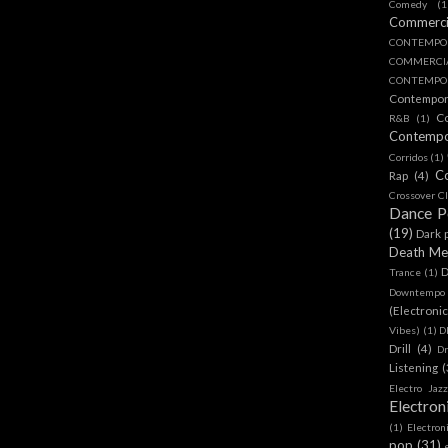
Comedy
(1
Commerc
CONTEMPO
COMMERC
CONTEMPOR
Contempo
C
R&B
(1)
Contemp
Corridos
(1)
C
Rap
(4)
Crossover Cl
Dance 
(19)
Dark 
Death Me
D
Trance
(1)
Downtempo
(Electroni
Vibes)
(1)
D
Drill
(4)
D
Listening
(
Electro Jazz
Electron
(1)
Electron
pop
(31)