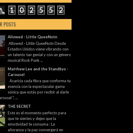
1
0
2
5
5
2
R POSTS
Allowed - Little QueeNotn
Allowed - Little QueeNotn Desde
Estados Unidos viene vibrando con
un talento tan genial y con un género
musical Rock Punk ...
Matthew Lee and the Standbys -
Carousel
Acaricia cada fibra que conforma tu
esencia con la espectacular gama
sónica que estás por recibir al darle
rousel ", ...
THE SECRET
Este es el momento perfecto para
que te sientes y dejes que la
emotividad te consuma : La
añoranza y la paz convergerá en