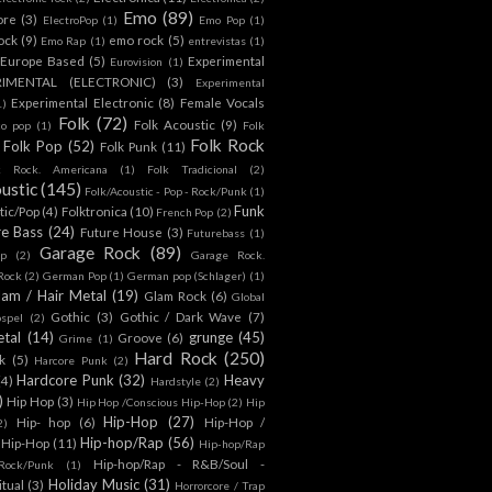
Emo
(89)
ore
(3)
ElectroPop
(1)
Emo Pop
(1)
ock
(9)
emo rock
(5)
Emo Rap
(1)
entrevistas
(1)
Europe Based
(5)
Experimental
Eurovision
(1)
RIMENTAL (ELECTRONIC)
(3)
Experimental
Experimental Electronic
(8)
Female Vocals
1)
Folk
(72)
Folk Acoustic
(9)
co pop
(1)
Folk
Folk Rock
Folk Pop
(52)
Folk Punk
(11)
k Rock. Americana
(1)
Folk Tradicional
(2)
ustic
(145)
Folk/Acoustic - Pop - Rock/Punk
(1)
Funk
tic/Pop
(4)
Folktronica
(10)
French Pop
(2)
re Bass
(24)
Future House
(3)
Futurebass
(1)
Garage Rock
(89)
p
(2)
Garage Rock.
 Rock
(2)
German Pop
(1)
German pop (Schlager)
(1)
lam / Hair Metal
(19)
Glam Rock
(6)
Global
Gothic
(3)
Gothic / Dark Wave
(7)
spel
(2)
tal
(14)
grunge
(45)
Groove
(6)
Grime
(1)
Hard Rock
(250)
k
(5)
Harcore Punk
(2)
Hardcore Punk
(32)
Heavy
(4)
Hardstyle
(2)
)
Hip Hop
(3)
Hip Hop /Conscious Hip-Hop
(2)
Hip
Hip-Hop
(27)
Hip- hop
(6)
Hip-Hop /
2)
Hip-hop/Rap
(56)
 Hip-Hop
(11)
Hip-hop/Rap
Hip-hop/Rap - R&B/Soul -
ock/Punk
(1)
Holiday Music
(31)
itual
(3)
Horrorcore / Trap