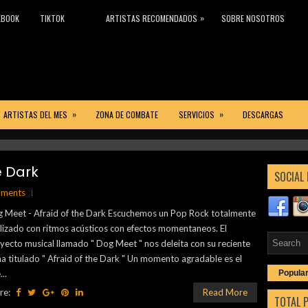
»
EBOOK
TIKTOK
ARTISTAS RECOMENDADOS
SOBRE NOSOTROS
»
»
ARTISTAS DEL MES
ZONA DE COMBATE
SERVICIOS
DESCARGAS
k emergente de México y el mundo!!
ricana?, sí tú respuesta es sí, esto es para ti!
ritmos latinos
al máximo con nuestra mejor selección de música electrónica
e Dark
SOCIAL 
mments
 Meet - Afraid of the Dark Escuchemos un Pop Rock totalmente
ilizado con ritmos acústicos con efectos momentaneos. El
yecto musical llamado " Dog Meet " nos deleita con su reciente
a titulado " Afraid of the Dark " Un momento agradable es el
..
Popula
re:
Read More
TOTAL 