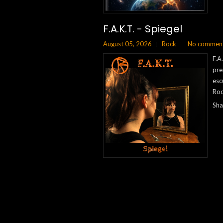
F.A.K.T. - Spiegel
August 05, 2026
Rock
No commen
F.A
pre
esc
Roc
Sha