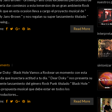
y Jans-Brown - Growing Pains Unas excelentes percuciones de
nuestros 
ería dan comienzo a esta inmersion de un gran ambiente Rock
k que en esta ocasion lleva a cargo el proyecto musical de "
y Jans-Brown " y nos regalan su super lanzamiento titulado "
wing...
re:
Read More
interpreta
mments
sintonizar
r Doky - Black Hole Vamos a Rockear un momento con esta
da que inyectara actitud a tu día. " Dear Doky " nos presenta su
iente lanzamiento del género Rock Punk titulado " Black Hole "
 propuesta musical que debe estar en todos los
roductores...
re:
Read More