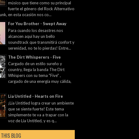
músico que tiene como su principal
fuerte el género del Rock Alternativo
unk, en esta ocasión nos co...
For You Brother - Swept Away
Para cuando los desastres nos
alcancen aquí hay un bello
soundtrack que transmitirá confort y
serenidad, no te lo pierdas! Entre...
The Dirt Whisperers - Five
Cargado de un estilo sureño y
country, llega la banda The Dirt
Whispers con su tema "Five" ,
cargado de una energía muy cálida,
Lia Untitled - Hearts on Fire
¡Lia Untitled logra crear un ambiente
que se siente fuerte! Este tema
simplemente te va a trapar con la
voz de Lia Untitled, y es q...
 THIS BLOG