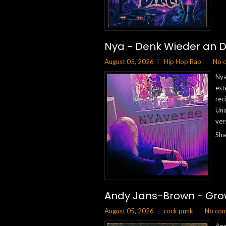
Nya - Denk Wieder an D
August 05, 2026
Hip Hop Rap
No 
Nya
est
rec
Una
ver
Sha
Andy Jans-Brown - Gro
August 05, 2026
rock punk
No co