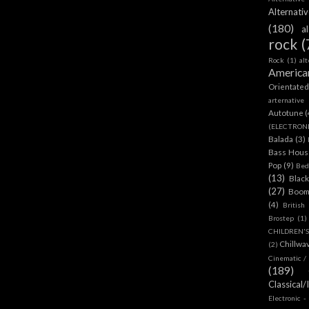
Alternat
(180)
a
rock
(
Rock
(1)
al
America
Orientate
arternative
Autotune
(
(ELECTRON
Balada
(3)
Bass House
Pop
(9)
Bed
(13)
Blac
(27)
Boom
(4)
British
Brostep
(1)
CHILDREN'
Chillwa
(2)
Cinematic /
(189)
Classical/
Electronic -