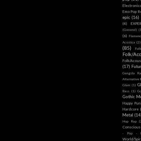
Electronic
Emo Pop R
epic
(16)
(4)
EXPE
(General)
(
(6)
Flamen
Acústica
(2)
(85)
Fol
Folk/Aco
Folk/Acous
(17)
Futu
Gangsta Ra
Alternative
G
Glam
(1)
Bass
(1)
Go
Gothic Me
Happy Pun
Hardcore
Metal
(14
Hop Rap
(
Conscious
- Pop - R
World/Spir