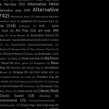
Alternative Metal
ive Hip-Hop
(31)
Alternative
lternative pop
(54)
742)
Alternative Rock.
(2)
Alternative Rock90s
Ambient
(7)
ternative rockl
(1)
Ambient Rock
(2)
na
(114)
AOR - Adult
Anthemic
(1)
Art Pop
(15)
art rock
(44)
d Rock
(6)
Australian Based
(3)
 pop
(1)
Asian Based
(2)
4)
Avant - Garde (Electronic)
(3)
AVANT-GARDE
IC)
(1)
Avant-Garde (Electronic).Electronic
(1)
Banda
(2)
Baroque Pop
(1)
Bass House / Electro
(2)
 / Electro House
(7)
Bedroom / Lo-fi
Beats
(2)
Big Room
Bedroom Pop
(3)
room / Lo-fiPop
(1)
Blues
k Metal
(4)
Blue -grass
(1)
Bluegrass
(1)
Bap
(4)
Breakbeat
Brazilian BassDream Pop
(1)
Britpop
(9)
 Based
(1)
BRITPOP INDIE POP
(1)
Chamber Pop
(8)
Canadian Based
(1)
Cello
(1)
S MUSIC
(1)
Chill House
(1)
CHILLOUT
(1)
Chillstep
ve
(4)
Christian
(9)
Cinematic
(11)
Christmas
(2)
Classic Rock
Clasic Rock
(5)
 Epic Music
(2)
Classic Sound
(18)
classical
(8)
Instrumental
(35)
Classical/Instrumental -
Cloud Hop / Emo Hip-Hop
(9)
 Folk/Acoustic
(1)