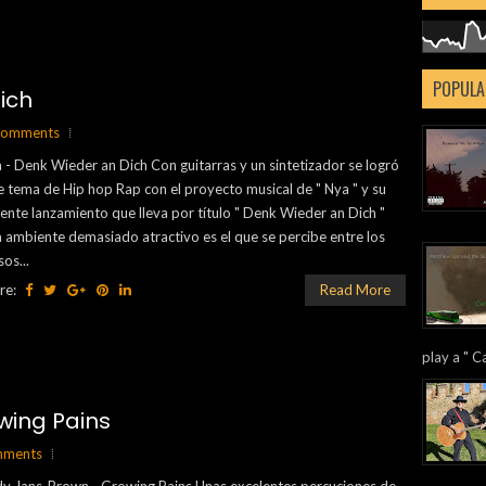
POPULA
ich
comments
 - Denk Wieder an Dich Con guitarras y un sintetizador se logró
e tema de Hip hop Rap con el proyecto musical de " Nya " y su
iente lanzamiento que lleva por título " Denk Wieder an Dich "
 ambiente demasiado atractivo es el que se percibe entre los
sos...
re:
Read More
play a " Ca
wing Pains
mments