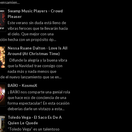
pensamien...
Swamp Music Players - Crowd
Pleaser
Este verano sin duda está lleno de
vibras feroces que te llevarán hacia
el cielo. Que mejor con una
ción hecha con un propósito ép...
Nessa Ruane Dalton - Love Is All
Around (At Christmas Time)
Difunde la alegría y la buena vibra
que la Navidad trae consigo con
nada más y nada menos que
 de el nuevo lanzamiento que se en...
BAÏKI – KosmoX
¡ BAÏKI nos comparte una genial rola
que hace eco de conciencia de una
forma espectacular! En esta ocasión
deberías darle un vistazo a esta...
Toledo Vega - El Saco Es De A
Quien Le Quede
“Toledo Vega” es un talentoso