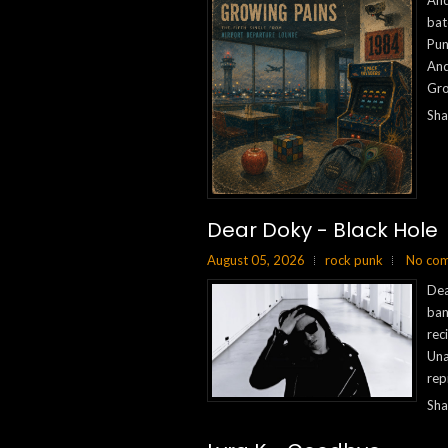
And
bat
Pun
And
Gro
Sha
Dear Doky - Black Hole
August 05, 2026
rock punk
No co
Dea
ban
rec
Una
rep
Sha