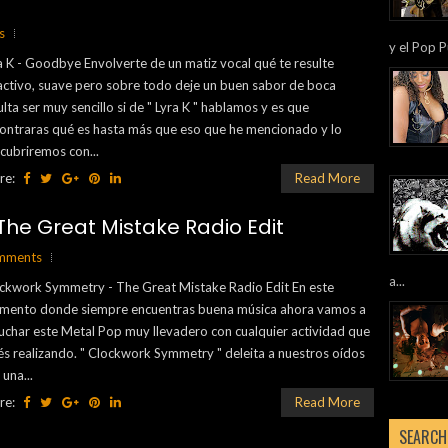
s
y el Pop P
a K - Goodbye Envolverte de un matiz vocal qué te resulte
activo, suave pero sobre todo deje un buen sabor de boca
ulta ser muy sencillo si de " Lyra K " hablamos y es que
ontraras qué es hasta más que eso que he mencionado y lo
cubriremos con...
re:
Read More
he Great Mistake Radio Edit
mments
a...
ckwork Symmetry - The Great Mistake Radio Edit En este
mento donde siempre encuentras buena música ahora vamos a
uchar este Metal Pop muy llevadero con cualquier actividad que
és realizando. " Clockwork Symmetry " deleita a nuestros oídos
 una...
re:
Read More
SEARCH