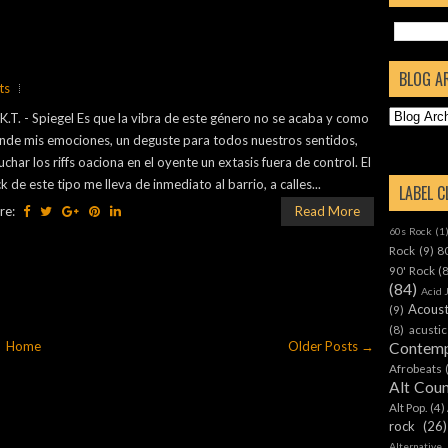
BLOG A
ts
.K.T. - Spiegel Es que la vibra de este género no se acaba y como
nde mis emociones, un deguste para todos nuestros sentidos,
uchar los riffs oaciona en el oyente un extasis fuera de control. El
k de este tipo me lleva de inmediato al barrio, a calles...
LABEL 
re:
Read More
60s Rock
(1
Rock
(9)
8
90' Rock
(
(84)
Acid 
Acoust
(9)
(8)
acustic
Home
Older Posts →
Contemp
Afrobeats
Alt Cou
Alt Pop.
(4)
rock
(26)
Alternative