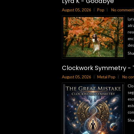
Lyra K - Goodbye
August 05, 2026
Pop
No comment
Lyr
atr
res
enc
des
Sha
Clockwork Symmetry - T
August 05, 2026
Metal Pop
No co
Clo
seg
esc
est
con
Sha