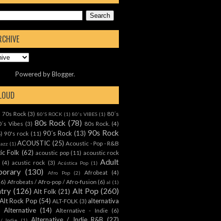
RCHIVE
Powered by
Blogger
.
CLOUD
70s Rock
(3)
80´s
)
80'S ROCK
(1)
80's VIBES
(1)
80s Rock
(78)
0´s Vibes
(3)
80s Rock.
(4)
90s Rock
90´s Rock
(13)
8)
90's rock
(11)
ACOUSTIC
(25)
Acoustic - Pop - R&B
Jazz
(1)
ic Folk
(62)
acoustic pop
(11)
acoustic rock
Adult
(4)
acustic rock
(3)
Acústica Pop
(1)
orary
(130)
Afrobeat
(4)
Afro Pop
(2)
(6)
Afrobeats / Afro-pop / Afro-fusion
(6)
al
(1)
ntry
(126)
Alt Pop
(260)
Alt Folk
(21)
Alt Rock Pop
(54)
alternativa
ALT-FOLK
(3)
Alternative
(14)
Alternative - Indie
(6)
Alternative / Indie R&B
(27)
 / Indie
(1)