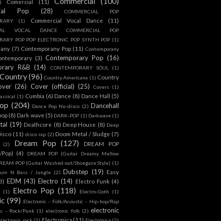
Commercial
(100)
Comercial
(11)
)
ial Pop
(28)
COMMERCIAL POP
Commercial Vocal Dance
(11)
RARY
(1)
IAL VOCAL DANCE COMMERCIAL POP
ARY POP POP ELECTRONIC POP SYNTH POP
(1)
rany
(7)
Contemporany Pop
(11)
Contemporany
Contemporary Pop
(16)
ontemporary
(3)
orary R&B
(14)
CONTEMPORARY SOUL
(1)
Country
(96)
Country
Country Americana
(1)
over
(26)
Cover (official)
(25)
Covers
(1)
Cumbia
(6)
Dance
(8)
Dance Hall
(5)
assical
(1)
Pop
(204)
Dancehall
Dance Pop Nu-disco
(2)
pop
(8)
Dark wave
(5)
DARK-POP
(1)
Darkwave
(1)
tal
(19)
Deathcore
(8)
Deep House
(8)
Deep
isco
(11)
Doom Metal / Sludge
(7)
disco rap
(2)
Dream Pop
(127)
DREAM POP
(2)
c/Pop)
(4)
DREAM POP (Guitar Dreamy Mellow
REAM POP (Guitar Washed-out/Shoegaze Style)
(1)
Dubstep
(19)
Easy
rum N Bass / Jungle
(2)
EDM
(43)
Electro
(14)
3)
Electro Funk
(4)
Electro Pop
(118)
(1)
Electro-Goth
(1)
ic
(99)
Electronic - Folk/Acoustic - Hip-hop/Rap
electronic
ic - Rock/Punk
(1)
electronic folk
(2)
Electronica
(11)
electronic rock
(2)
Electrónica
(2)