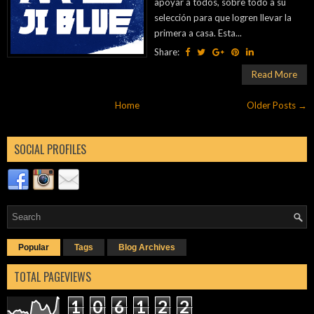
apoyar a todos, sobre todo a su
selección para que logren llevar la
primera a casa. Esta...
Share:
Read More
Home
Older Posts →
SOCIAL PROFILES
Popular
Tags
Blog Archives
TOTAL PAGEVIEWS
1
0
6
1
2
2