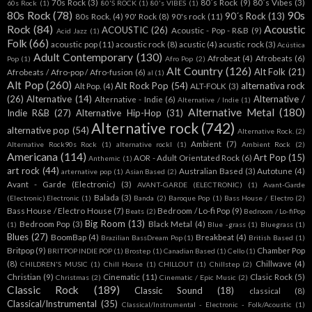
70s Rock
(3)
80´s Rock
(9)
80´s Vibes
(3)
60s Rock
(1)
80'S ROCK
(1)
80's VIBES
(1)
80s Rock
(78)
90s
90´s Rock
(13)
80s Rock.
(4)
90' Rock
(8)
90's rock
(11)
Rock
(84)
Acoustic
ACOUSTIC
(26)
Acoustic - Pop - R&B
(9)
Acid Jazz
(1)
Folk
(66)
acoustic pop
(11)
acoustic rock
(8)
acustic
(4)
acustic rock
(3)
Acústica
Adult Contemporary
(130)
Afrobeat
(4)
Afrobeats
(6)
Pop
(1)
Afro Pop
(2)
Alt Country
(126)
Alt Folk
(21)
Afrobeats / Afro-pop / Afro-fusion
(6)
al
(1)
Alt Pop
(260)
Alt Rock Pop
(54)
alternativa rock
Alt Pop.
(4)
ALT-FOLK
(3)
(26)
Alternative
(14)
Alternative /
Alternative - Indie
(6)
Alternative / Indie
(1)
Alternative Metal
(180)
Indie R&B
(27)
Alternative Hip-Hop
(31)
Alternative rock
(742)
alternative pop
(54)
Alternative Rock.
(2)
Ambient
(7)
Alternative Rock90s Rock
(1)
alternative rockl
(1)
Ambient Rock
(2)
Americana
(114)
Art Pop
(15)
AOR - Adult Orientated Rock
(6)
Anthemic
(1)
art rock
(44)
Australian Based
(3)
Autotune
(4)
arternative pop
(1)
Asian Based
(2)
Avant - Garde (Electronic)
(3)
AVANT-GARDE (ELECTRONIC)
(1)
Avant-Garde
Balada
(3)
(Electronic).Electronic
(1)
Banda
(2)
Baroque Pop
(1)
Bass House / Electro
(2)
Bass House / Electro House
(7)
Bedroom / Lo-fi Pop
(9)
Beats
(2)
Bedroom / Lo-fiPop
Big Room
(13)
Bedroom Pop
(3)
Black Metal
(4)
(1)
Blue -grass
(1)
Bluegrass
(1)
Blues
(27)
BoomBap
(4)
Breakbeat
(4)
Brazilian BassDream Pop
(1)
British Based
(1)
Britpop
(9)
Chamber Pop
BRITPOP INDIE POP
(1)
Brostep
(1)
Canadian Based
(1)
Cello
(1)
(8)
Chillwave
(4)
CHILDREN'S MUSIC
(1)
Chill House
(1)
CHILLOUT
(1)
Chillstep
(2)
Christian
(9)
Cinematic
(11)
Clasic Rock
(5)
Christmas
(2)
Cinematic / Epic Music
(2)
Classic Rock
(189)
Classic Sound
(18)
classical
(8)
Classical/Instrumental
(35)
Classical/Instrumental - Electronic - Folk/Acoustic
(1)