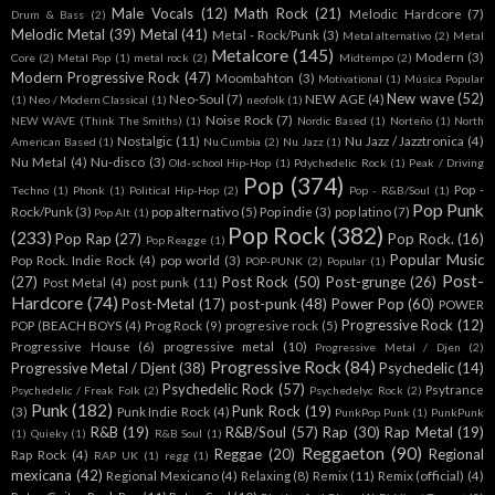
Male Vocals
(12)
Math Rock
(21)
Melodic Hardcore
(7)
Drum & Bass
(2)
Melodic Metal
(39)
Metal
(41)
Metal - Rock/Punk
(3)
Metal alternativo
(2)
Metal
Metalcore
(145)
Modern
(3)
Core
(2)
Metal Pop
(1)
metal rock
(2)
Midtempo
(2)
Modern Progressive Rock
(47)
Moombahton
(3)
Motivational
(1)
Música Popular
New wave
(52)
Neo-Soul
(7)
NEW AGE
(4)
(1)
Neo / Modern Classical
(1)
neofolk
(1)
Noise Rock
(7)
NEW WAVE (Think The Smiths)
(1)
Nordic Based
(1)
Norteño
(1)
North
Nostalgic
(11)
Nu Jazz / Jazztronica
(4)
American Based
(1)
Nu Cumbia
(2)
Nu Jazz
(1)
Nu Metal
(4)
Nu-disco
(3)
Old-school Hip-Hop
(1)
Pdychedelic Rock
(1)
Peak / Driving
Pop
(374)
Pop -
Techno
(1)
Phonk
(1)
Political Hip-Hop
(2)
Pop - R&B/Soul
(1)
Pop Punk
Rock/Punk
(3)
pop alternativo
(5)
Pop indie
(3)
pop latino
(7)
Pop Alt
(1)
Pop Rock
(382)
(233)
Pop Rap
(27)
Pop Rock.
(16)
Pop Reagge
(1)
Popular Music
Pop Rock. Indie Rock
(4)
pop world
(3)
POP-PUNK
(2)
Popular
(1)
Post-
(27)
Post Rock
(50)
Post-grunge
(26)
Post Metal
(4)
post punk
(11)
Hardcore
(74)
Post-Metal
(17)
post-punk
(48)
Power Pop
(60)
POWER
Progressive Rock
(12)
POP (BEACH BOYS
(4)
Prog Rock
(9)
progresive rock
(5)
Progressive House
(6)
progressive metal
(10)
Progressive Metal / Djen
(2)
Progressive Rock
(84)
Progressive Metal / Djent
(38)
Psychedelic
(14)
Psychedelic Rock
(57)
Psytrance
Psychedelic / Freak Folk
(2)
Psychedelyc Rock
(2)
Punk
(182)
Punk Rock
(19)
(3)
Punk Indie Rock
(4)
PunkPop Punk
(1)
PunkPunk
R&B
(19)
R&B/Soul
(57)
Rap
(30)
Rap Metal
(19)
(1)
Quieky
(1)
R&B Soul
(1)
Reggaeton
(90)
Reggae
(20)
Regional
Rap Rock
(4)
RAP UK
(1)
regg
(1)
mexicana
(42)
Regional Mexicano
(4)
Relaxing
(8)
Remix
(11)
Remix (official)
(4)