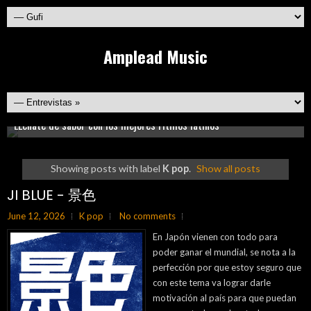
Amplead Music
Conoce lo mejor de la música rock emergente de México y el
¿Te gusta la música acústica o americana?, sí tú respuesta es sí,
Recarga energía y vive la fiesta al máximo con nuestra mejor
mundo!!
esto es para ti!
LLénate de sabor con los mejores ritmos latinos
selección de música electrónica
Showing posts with label
K pop
.
Show all posts
JI BLUE - 景色
Nuevos sonidos imperdibles!
June 12, 2026
K pop
No comments
En Japón vienen con todo para
poder ganar el mundial, se nota a la
perfección por que estoy seguro que
con este tema va lograr darle
motivación al país para que puedan