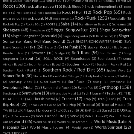
Retro Guitar Rock Pop
(11)
Retro Soul
(10)
Rhythm And Blues
(1)
Riddim / Tearout
(2)
Rock
(130)
rock alternativo
(15)
Rock Blues
(4)
rock independiente
(3)
Rock
Rock Pop
(65)
Rock N Roll
(12)
Rock
indie
(1)
rock latino
(1)
Rock modern
(1)
Rock/Punk
(253)
rock punk
(40)
progresivo
(6)
Rockabilly
(8)
Rock suave
(1)
Salsa
(14)
Screamo
(8)
RockAlt Pop
(1)
Rocks 80s
(1)
ROOTS
(1)
Scandinavian Based
(1)
Singer Songwriter
(83)
Shoegaze
(48)
Singer-Songwriter
Shoeghaze
(2)
(15)
Singer-
Singer-Songwriter (Acoustic)
(4)
Singer-Songwriter (Soft Band Sound)
(1)
Songwriter Band (Full Band Sound)
(15)
SINGER-SONGWRITER BAND (Soft
ska
(24)
Skate Punk
(39)
Band Sound)
(7)
Slacker Rock
(5)
Skate
(2)
Slap House /
Soft Rock
(54)
Slowcore
(10)
Brazilian Bass
(1)
Sludge
(1)
Son Cubano
(1)
Song
Soul
(16)
SOUL ROCK
(9)
Soundscape
(3)
Soundtrack
(7)
Songwriter
(1)
South
Southern Rock
(3)
African Based
(1)
South American Based
(2)
Southern Rock / Red
(1)
Southern Rock / Red Dirt
(65)
Southern Rock / Red D
(2)
Spoken Word
(1)
Stoner Rock
(30)
Stoner RockDoom Metal / Sludge
(1)
Study beats / Jazz-hop / Chill-hop
Surf Rock
(7)
(2)
Studying Vibes
(1)
Super Catchy
(1)
Swing
(1)
Symphonic
(1)
Synthpop
(158)
Symphonic Metal
(12)
Synth Indie Rock
(10)
Synth Pop
(8)
Synthwave
(13)
Tech House
(4)
Techno
(3)
THE
Synthpop.
(1)
tAlternative Metal
(1)
Trance
(17)
Trap
BEATLES ETC)
(4)
Thrash Metal
(6)
Trap
(9)
Trap (EDM)
(5)
(hip-hop)
(22)
Trip-Hop
(4)
Tropical
(6)
Tropical House
(5)
Tribal / Afro House
(2)
UK / Happy Hardcore
(3)
UK Based
(8)
US Based
(11)
US Rap
TWEE
(1)
UK RAP
(1)
(3)
Vocal Dance/EDM
(7)
Wave
(3)
v
(1)
Vaporwave
(2)
Witch House
(2)
Wolrd
(1)
Work
world
(35)
World Music (Latin &
Out
(2)
World Music
(1)
World Music (African)
(2)
Hispanic)
(22)
World/Spiritual
(22)
World Music (other)
(4)
World pop
(1)
YACHT ROCK
(1)