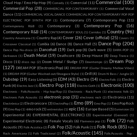
Commercial
(100)
Cloud Hop / Emo Hip-Hop
(9)
Comercial
(11)
Comedy
(1)
Commercial Pop
(28)
Commercial Vocal
COMMERCIAL POP CONTEMPORARY
(1)
Dance
(11)
COMMERCIAL VOCAL DANCE COMMERCIAL POP CONTEMPORARY POP POP
Contemporany
(7)
Contemporany Pop
(11)
ELECTRONIC POP SYNTH POP
(1)
Contemporary Pop
(16)
Contemporary
(3)
Contemporany R&B
(1)
Country
(96)
Contemporary R&B
(14)
CONTEMPORARY SOUL
(1)
Corridos
(1)
Cover
(26)
Cover (official)
(25)
Country Rap
(4)
Country Americana
(1)
Covers
(1)
Dance Pop
(204)
Cumbia
(6)
Dance
(8)
Dance Hall
(5)
Crossover Classical
(1)
Dancehall
(19)
Dark pop
(8)
Dark wave
(5)
Dance Pop Nu-disco
(2)
DARK-POP
(1)
Death Metal
(19)
Deathcore
(8)
Deep House
(8)
Darkwave
(1)
Deep Trance
(1)
Dream Pop
Disco
(11)
Doom Metal / Sludge
(7)
disco rap
(2)
Downtempo
(2)
(127)
DREAM POP (Electronic/Pop)
(4)
DREAM POP (Guitar Dreamy Mellow Vibes)
Drill
(4)
(1)
DREAM POP (Guitar Washed-out/Shoegaze Style)
(1)
Drum N Bass / Jungle
(2)
Dubstep
(19)
EDM
(43)
Electro
(14)
Easy Listening
(3)
Electro
Electro Folk
(1)
Electro Pop
(118)
Electronic
(100)
Funk
(4)
Electro Jazz
(1)
Electro-Goth
(1)
Electronic - Folk/Acoustic - Hip-hop/Rap
(1)
Electronic - Rock/Punk
(1)
electronic folk
(2)
electronic pop
(31)
Electronica
(11)
Electronic Folk Acoustic
(1)
electronic rock
(2)
Emo
(89)
Electronicore
(3)
Emo Pop Rock
Electrónica
(2)
ElectroPop
(1)
Emo Pop
(1)
epic
(16)
(9)
emo rock
(5)
Europe Based
(5)
Emo Rap
(1)
entrevistas
(1)
Eurovision
(1)
Experimental
(4)
EXPERIMENTAL (ELECTRONIC)
(3)
Experimental (General)
(1)
Folk
(72)
Experimental Electronic
(8)
Female Vocals
(6)
Folk
Flamenco pop
(1)
Folk Rock
(85)
Folk Pop
(52)
Acoustic
(9)
Folk Punk
(11)
Folk Acústica
(2)
Folk
Folk/Acoustic
(145)
Rock. Americana
(1)
Folk Tradicional
(2)
Folk/Acoustic - Pop -