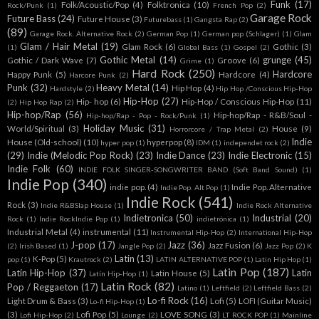
Funk
(17)
Folk/Acoustic/Pop
(4)
Folktronica
(10)
Rock/Punk
(1)
French Pop
(2)
Garage Rock
Future Bass
(24)
Future House
(3)
Futurebass
(1)
Gangsta Rap
(2)
(89)
Garage Rock. Alternative Rock
(2)
German Pop
(1)
German pop (Schlager)
(1)
Glam
Glam / Hair Metal
(19)
Glam Rock
(6)
Gothic
(3)
(1)
Global Bass
(1)
Gospel
(2)
Gothic Metal
(14)
grunge
(45)
Gothic / Dark Wave
(7)
Groove
(6)
Grime
(1)
Hard Rock
(250)
Hardcore
Happy Punk
(5)
Hardcore
(4)
Harcore Punk
(2)
Punk
(32)
Heavy Metal
(14)
Hip Hop
(4)
Hardstyle
(2)
Hip Hop /Conscious Hip-Hop
Hip-Hop
(27)
Hip- hop
(6)
Hip-Hop / Conscious Hip-Hop
(11)
(2)
Hip Hop Rap
(2)
Hip-hop/Rap
(56)
Hip-hop/Rap - R&B/Soul -
Hip-hop/Rap - Pop - Rock/Punk
(1)
Holiday Music
(31)
World/Spiritual
(3)
House
(9)
Horrorcore / Trap Metal
(2)
Indie
House (Old-school)
(10)
hyperpop
(8)
hyper pop
(1)
IDM
(1)
independet rock
(2)
(29)
Indie (Melodic Pop Rock)
(23)
Indie Dance
(23)
Indie Electronic
(15)
Indie Folk
(60)
INDIE FOLK SINGER-SONGWRITER BAND (Soft Band Sound)
(1)
Indie Pop
(340)
indie pop.
(4)
Indie Pop. Alternative
Indie Pop. Alt Pop
(1)
Indie Rock
(541)
Rock
(3)
Indie R&BSlap House
(1)
Indie Rock Alternative
Indietronica
(50)
Industrial
(20)
Rock
(1)
Indie RockIndie Pop
(1)
indietrónica
(1)
Industrial Metal
(4)
instrumental
(11)
Instrumental Hip-Hop
(2)
International Hip-Hop
J-pop
(17)
Jazz
(36)
Jazz Fusion
(6)
(2)
Irish Based
(1)
Jangle Pop
(2)
Jazz Pop
(2)
K
Latin
(13)
K-Pop
(5)
pop
(1)
Krautrock
(2)
LATIN ALTERNATIVE POP
(1)
Latin Hip Hop
(1)
Latin Pop
(187)
Latin Hip-Hop
(37)
Latin
Latin House
(5)
Latín Hip-Hop
(1)
Latin Rock
(82)
Pop / Reggaeton
(17)
Latino
(1)
Leftfield
(2)
Leftfield Bass
(2)
Lo-fi Rock
(16)
Light Drum & Bass
(3)
Lofi
(5)
LOFI (Guitar Music)
Lo-fi Hip-Hop
(1)
(3)
Lofi Pop
(5)
LOVE SONG
(3)
Lofi Hip-Hop
(2)
Lounge
(2)
LT ROCK POP
(1)
Mainline