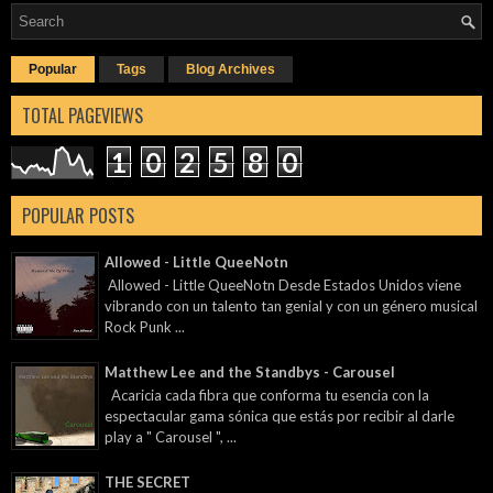
Popular
Tags
Blog Archives
TOTAL PAGEVIEWS
1
0
2
5
8
0
POPULAR POSTS
Allowed - Little QueeNotn
Allowed - Little QueeNotn Desde Estados Unidos viene
vibrando con un talento tan genial y con un género musical
Rock Punk ...
Matthew Lee and the Standbys - Carousel
Acaricia cada fibra que conforma tu esencia con la
espectacular gama sónica que estás por recibir al darle
play a " Carousel ", ...
THE SECRET