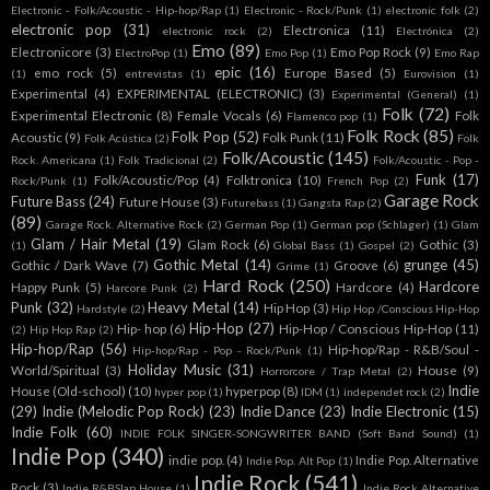
Electronic - Folk/Acoustic - Hip-hop/Rap
(1)
Electronic - Rock/Punk
(1)
electronic folk
(2)
electronic pop
(31)
Electronica
(11)
electronic rock
(2)
Electrónica
(2)
Emo
(89)
Electronicore
(3)
Emo Pop Rock
(9)
ElectroPop
(1)
Emo Pop
(1)
Emo Rap
epic
(16)
emo rock
(5)
Europe Based
(5)
(1)
entrevistas
(1)
Eurovision
(1)
Experimental
(4)
EXPERIMENTAL (ELECTRONIC)
(3)
Experimental (General)
(1)
Folk
(72)
Experimental Electronic
(8)
Female Vocals
(6)
Folk
Flamenco pop
(1)
Folk Rock
(85)
Folk Pop
(52)
Acoustic
(9)
Folk Punk
(11)
Folk Acústica
(2)
Folk
Folk/Acoustic
(145)
Rock. Americana
(1)
Folk Tradicional
(2)
Folk/Acoustic - Pop -
Funk
(17)
Folk/Acoustic/Pop
(4)
Folktronica
(10)
Rock/Punk
(1)
French Pop
(2)
Garage Rock
Future Bass
(24)
Future House
(3)
Futurebass
(1)
Gangsta Rap
(2)
(89)
Garage Rock. Alternative Rock
(2)
German Pop
(1)
German pop (Schlager)
(1)
Glam
Glam / Hair Metal
(19)
Glam Rock
(6)
Gothic
(3)
(1)
Global Bass
(1)
Gospel
(2)
Gothic Metal
(14)
grunge
(45)
Gothic / Dark Wave
(7)
Groove
(6)
Grime
(1)
Hard Rock
(250)
Hardcore
Happy Punk
(5)
Hardcore
(4)
Harcore Punk
(2)
Punk
(32)
Heavy Metal
(14)
Hip Hop
(3)
Hardstyle
(2)
Hip Hop /Conscious Hip-Hop
Hip-Hop
(27)
Hip- hop
(6)
Hip-Hop / Conscious Hip-Hop
(11)
(2)
Hip Hop Rap
(2)
Hip-hop/Rap
(56)
Hip-hop/Rap - R&B/Soul -
Hip-hop/Rap - Pop - Rock/Punk
(1)
Holiday Music
(31)
World/Spiritual
(3)
House
(9)
Horrorcore / Trap Metal
(2)
Indie
House (Old-school)
(10)
hyperpop
(8)
hyper pop
(1)
IDM
(1)
independet rock
(2)
(29)
Indie (Melodic Pop Rock)
(23)
Indie Dance
(23)
Indie Electronic
(15)
Indie Folk
(60)
INDIE FOLK SINGER-SONGWRITER BAND (Soft Band Sound)
(1)
Indie Pop
(340)
indie pop.
(4)
Indie Pop. Alternative
Indie Pop. Alt Pop
(1)
Indie Rock
(541)
Rock
(3)
Indie R&BSlap House
(1)
Indie Rock Alternative