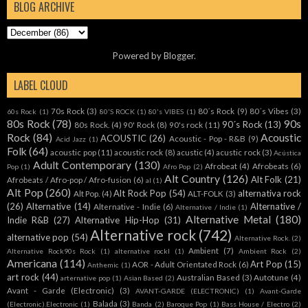
BLOG ARCHIVE
Powered by
Blogger
.
LABEL CLOUD
70s Rock
(3)
80´s Rock
(9)
80´s Vibes
(3)
60s Rock
(1)
80'S ROCK
(1)
80's VIBES
(1)
80s Rock
(78)
90s
90´s Rock
(13)
80s Rock.
(4)
90' Rock
(8)
90's rock
(11)
Rock
(84)
Acoustic
ACOUSTIC
(26)
Acoustic - Pop - R&B
(9)
Acid Jazz
(1)
Folk
(64)
acoustic pop
(11)
acoustic rock
(8)
acustic
(4)
acustic rock
(3)
Acústica
Adult Contemporary
(130)
Afrobeat
(4)
Afrobeats
(6)
Pop
(1)
Afro Pop
(2)
Alt Country
(126)
Alt Folk
(21)
Afrobeats / Afro-pop / Afro-fusion
(6)
al
(1)
Alt Pop
(260)
Alt Rock Pop
(54)
alternativa rock
Alt Pop.
(4)
ALT-FOLK
(3)
(26)
Alternative
(14)
Alternative /
Alternative - Indie
(6)
Alternative / Indie
(1)
Alternative Metal
(180)
Indie R&B
(27)
Alternative Hip-Hop
(31)
Alternative rock
(742)
alternative pop
(54)
Alternative Rock.
(2)
Ambient
(7)
Alternative Rock90s Rock
(1)
alternative rockl
(1)
Ambient Rock
(2)
Americana
(114)
Art Pop
(15)
AOR - Adult Orientated Rock
(6)
Anthemic
(1)
art rock
(44)
Australian Based
(3)
Autotune
(4)
arternative pop
(1)
Asian Based
(2)
Avant - Garde (Electronic)
(3)
AVANT-GARDE (ELECTRONIC)
(1)
Avant-Garde
Balada
(3)
(Electronic).Electronic
(1)
Banda
(2)
Baroque Pop
(1)
Bass House / Electro
(2)