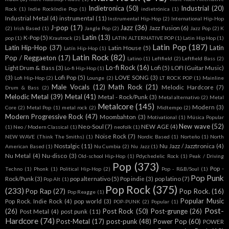
Indietronica
(50)
Industrial
(20)
Rock
(1)
Indie RockIndie Pop
(1)
indietrónica
(1)
Industrial Metal
(4)
instrumental
(11)
Instrumental Hip-Hop
(2)
International Hip-Hop
J-pop
(17)
Jazz
(36)
Jazz Fusion
(6)
(2)
Irish Based
(1)
Jangle Pop
(2)
Jazz Pop
(2)
K
Latin
(13)
K-Pop
(5)
pop
(1)
Krautrock
(2)
LATIN ALTERNATIVE POP
(1)
Latin Hip Hop
(1)
Latin Pop
(187)
Latin Hip-Hop
(37)
Latin
Latin House
(5)
Latín Hip-Hop
(1)
Latin Rock
(82)
Pop / Reggaeton
(17)
Latino
(1)
Leftfield
(2)
Leftfield Bass
(2)
Lo-fi Rock
(16)
Light Drum & Bass
(3)
Lofi
(5)
LOFI (Guitar Music)
Lo-fi Hip-Hop
(1)
(3)
Lofi Pop
(5)
LOVE SONG
(3)
Lofi Hip-Hop
(2)
Lounge
(2)
LT ROCK POP
(1)
Mainline
Male Vocals
(12)
Math Rock
(21)
Melodic Hardcore
(7)
Drum & Bass
(2)
Melodic Metal
(39)
Metal
(41)
Metal - Rock/Punk
(3)
Metal alternativo
(2)
Metal
Metalcore
(145)
Modern
(3)
Core
(2)
Metal Pop
(1)
metal rock
(2)
Midtempo
(2)
Modern Progressive Rock
(47)
Moombahton
(3)
Motivational
(1)
Música Popular
New wave
(52)
Neo-Soul
(7)
NEW AGE
(4)
(1)
Neo / Modern Classical
(1)
neofolk
(1)
Noise Rock
(7)
NEW WAVE (Think The Smiths)
(1)
Nordic Based
(1)
Norteño
(1)
North
Nostalgic
(11)
Nu Jazz / Jazztronica
(4)
American Based
(1)
Nu Cumbia
(2)
Nu Jazz
(1)
Nu Metal
(4)
Nu-disco
(3)
Old-school Hip-Hop
(1)
Pdychedelic Rock
(1)
Peak / Driving
Pop
(373)
Pop -
Techno
(1)
Phonk
(1)
Political Hip-Hop
(2)
Pop - R&B/Soul
(1)
Pop Punk
Rock/Punk
(3)
pop alternativo
(5)
Pop indie
(3)
pop latino
(7)
Pop Alt
(1)
Pop Rock
(375)
(233)
Pop Rap
(27)
Pop Rock.
(16)
Pop Reagge
(1)
Popular Music
Pop Rock. Indie Rock
(4)
pop world
(3)
POP-PUNK
(2)
Popular
(1)
Post-
(26)
Post Rock
(50)
Post-grunge
(26)
Post Metal
(4)
post punk
(11)
Hardcore
(74)
Post-Metal
(17)
post-punk
(48)
Power Pop
(60)
POWER