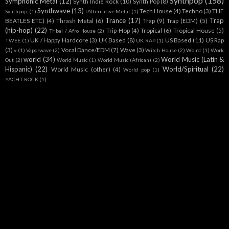
Synthpop
(158)
Symphonic Metal
(12)
Synth Indie Rock
(10)
Synth Pop
(8)
Synthwave
(13)
Tech House
(4)
Techno
(3)
THE
Synthpop.
(1)
tAlternative Metal
(1)
Trance
(17)
Trap
BEATLES ETC)
(4)
Thrash Metal
(6)
Trap
(9)
Trap (EDM)
(5)
(hip-hop)
(22)
Trip-Hop
(4)
Tropical
(6)
Tropical House
(5)
Tribal / Afro House
(2)
UK / Happy Hardcore
(3)
UK Based
(8)
US Based
(11)
US Rap
TWEE
(1)
UK RAP
(1)
(3)
Vocal Dance/EDM
(7)
Wave
(3)
v
(1)
Vaporwave
(2)
Witch House
(2)
Wolrd
(1)
Work
world
(34)
World Music (Latin &
Out
(2)
World Music
(1)
World Music (African)
(2)
Hispanic)
(22)
World/Spiritual
(22)
World Music (other)
(4)
World pop
(1)
YACHT ROCK
(1)