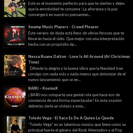
Este es el momento perfecto para que te sientes y dejes
que la emotividad te consuma : La añoranza y la paz
convergerá en nuestros pensamien...
Swamp Music Players - Crowd Pleaser
Este verano sin duda está lleno de vibras feroces que te
llevarán hacia el cielo. Que mejor con una interpretación
hecha con un propósito ép...
Nessa Ruane Dalton - Love Is All Around (At Christmas
Time)
Difunde la alegría y la buena vibra que la Navidad trae
consigo con nada más y nada menos que sintonizar de el
nuevo lanzamiento que se en...
BAÏKI – KosmoX
¡ BAÏKI nos comparte una genial rola que hace eco de
conciencia de una forma espectacular! En esta ocasión
deberías darle un vistazo a esta...
Toledo Vega - El Saco Es De A Quien Le Quede
“Toledo Vega” es un talentoso músico que tiene como su
principal fuerte el género del Rock Alternativo y el Pop