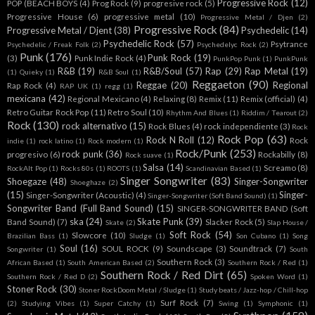
Progressive Rock
(12)
POP (BEACH BOYS
(4)
Prog Rock
(9)
progresive rock
(5)
Progressive House
(6)
progressive metal
(10)
Progressive Metal / Djen
(2)
Progressive Rock
(84)
Progressive Metal / Djent
(38)
Psychedelic
(14)
Psychedelic Rock
(57)
Psytrance
Psychedelic / Freak Folk
(2)
Psychedelyc Rock
(2)
Punk
(176)
Punk Rock
(19)
(3)
Punk Indie Rock
(4)
PunkPop Punk
(1)
PunkPunk
R&B
(19)
R&B/Soul
(57)
Rap
(29)
Rap Metal
(19)
(1)
Quieky
(1)
R&B Soul
(1)
Reggaeton
(90)
Reggae
(20)
Regional
Rap Rock
(4)
RAP UK
(1)
regg
(1)
mexicana
(42)
Regional Mexicano
(4)
Relaxing
(8)
Remix
(11)
Remix (official)
(4)
Retro Guitar Rock Pop
(11)
Retro Soul
(10)
Rhythm And Blues
(1)
Riddim / Tearout
(2)
Rock
(130)
rock alternativo
(15)
Rock Blues
(4)
rock independiente
(3)
Rock
Rock Pop
(63)
Rock N Roll
(12)
Rock
indie
(1)
rock latino
(1)
Rock modern
(1)
Rock/Punk
(253)
rock punk
(36)
progresivo
(6)
Rockabilly
(8)
Rock suave
(1)
Salsa
(14)
Screamo
(8)
RockAlt Pop
(1)
Rocks 80s
(1)
ROOTS
(1)
Scandinavian Based
(1)
Singer Songwriter
(83)
Shoegaze
(48)
Singer-Songwriter
Shoeghaze
(2)
(15)
Singer-
Singer-Songwriter (Acoustic)
(4)
Singer-Songwriter (Soft Band Sound)
(1)
Songwriter Band (Full Band Sound)
(15)
SINGER-SONGWRITER BAND (Soft
ska
(24)
Skate Punk
(39)
Band Sound)
(7)
Slacker Rock
(5)
Skate
(2)
Slap House /
Soft Rock
(54)
Slowcore
(10)
Brazilian Bass
(1)
Sludge
(1)
Son Cubano
(1)
Song
Soul
(16)
SOUL ROCK
(9)
Soundscape
(3)
Soundtrack
(7)
Songwriter
(1)
South
Southern Rock
(3)
African Based
(1)
South American Based
(2)
Southern Rock / Red
(1)
Southern Rock / Red Dirt
(65)
Southern Rock / Red D
(2)
Spoken Word
(1)
Stoner Rock
(30)
Stoner RockDoom Metal / Sludge
(1)
Study beats / Jazz-hop / Chill-hop
Surf Rock
(7)
(2)
Studying Vibes
(1)
Super Catchy
(1)
Swing
(1)
Symphonic
(1)