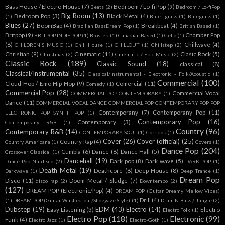
Bass House / Electro House
(7)
Bedroom / Lo-fi Pop
(9)
Beats
(2)
Bedroom / Lo-fiPop
Big Room
(13)
Bedroom Pop
(3)
Black Metal
(4)
(1)
Blue -grass
(1)
Bluegrass
(1)
Blues
(27)
BoomBap
(4)
Breakbeat
(4)
Brazilian BassDream Pop
(1)
British Based
(1)
Britpop
(9)
Chamber Pop
BRITPOP INDIE POP
(1)
Brostep
(1)
Canadian Based
(1)
Cello
(1)
(8)
Chillwave
(4)
CHILDREN'S MUSIC
(1)
Chill House
(1)
CHILLOUT
(1)
Chillstep
(2)
Christian
(9)
Cinematic
(11)
Clasic Rock
(5)
Christmas
(2)
Cinematic / Epic Music
(2)
Classic Rock
(189)
Classic Sound
(18)
classical
(8)
Classical/Instrumental
(35)
Classical/Instrumental - Electronic - Folk/Acoustic
(1)
Commercial
(100)
Cloud Hop / Emo Hip-Hop
(9)
Comercial
(11)
Comedy
(1)
Commercial Pop
(28)
Commercial Vocal
COMMERCIAL POP CONTEMPORARY
(1)
Dance
(11)
COMMERCIAL VOCAL DANCE COMMERCIAL POP CONTEMPORARY POP POP
Contemporany
(7)
Contemporany Pop
(11)
ELECTRONIC POP SYNTH POP
(1)
Contemporary Pop
(16)
Contemporary
(3)
Contemporany R&B
(1)
Country
(96)
Contemporary R&B
(14)
CONTEMPORARY SOUL
(1)
Corridos
(1)
Cover
(26)
Cover (official)
(25)
Country Rap
(4)
Country Americana
(1)
Covers
(1)
Dance Pop
(204)
Cumbia
(6)
Dance
(8)
Dance Hall
(5)
Crossover Classical
(1)
Dancehall
(19)
Dark pop
(8)
Dark wave
(5)
Dance Pop Nu-disco
(2)
DARK-POP
(1)
Death Metal
(19)
Deathcore
(8)
Deep House
(8)
Darkwave
(1)
Deep Trance
(1)
Dream Pop
Disco
(11)
Doom Metal / Sludge
(7)
disco rap
(2)
Downtempo
(2)
(127)
DREAM POP (Electronic/Pop)
(4)
DREAM POP (Guitar Dreamy Mellow Vibes)
Drill
(4)
(1)
DREAM POP (Guitar Washed-out/Shoegaze Style)
(1)
Drum N Bass / Jungle
(2)
Dubstep
(19)
EDM
(43)
Electro
(14)
Easy Listening
(3)
Electro
Electro Folk
(1)
Electro Pop
(118)
Electronic
(99)
Funk
(4)
Electro Jazz
(1)
Electro-Goth
(1)