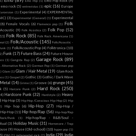
Emo Pop Rock
(9)
1)
Emo Pop
(1)
epic
(16)
emo rock
(5)
Europe
entrevistas
(1)
Experimental
(4)
EXPERIMENTAL
Eurovision
(1)
NIC)
(3)
Experimental
Experimental (General)
(1)
Folk
(8)
Female Vocals
(6)
Flamenco pop
(1)
Folk Pop
(52)
 Acoustic
(9)
Folk Acústica
(2)
Folk Rock
(85)
(11)
Folk Rock. Americana
(1)
Folk/Acoustic
(145)
onal
(2)
Folk/Acoustic -
Folk/Acoustic/Pop
(4)
Folktronica
(10)
Punk
(1)
Funk
(17)
Future Bass
(24)
Future House
2)
Garage Rock
(89)
ass
(1)
Gangsta Rap
(2)
. Alternative Rock
(2)
German Pop
(1)
German pop
Glam / Hair Metal
(19)
Glam Rock
1)
Glam
(1)
Gothic
(3)
Gothic / Dark Wave
ass
(1)
Gospel
(2)
 Metal
(14)
grunge
(45)
Groove
(6)
Grime
(1)
Hard Rock
(250)
k
(5)
Harcore Punk
(2)
Hardcore Punk
(32)
Heavy
(4)
Hardstyle
(2)
)
Hip Hop
(3)
Hip Hop /Conscious Hip-Hop
(2)
Hip
Hip-Hop
(27)
Hip- hop
(6)
Hip-Hop /
2)
Hip-hop/Rap
(56)
 Hip-Hop
(11)
Hip-hop/Rap
Hip-hop/Rap - R&B/Soul -
ock/Punk
(1)
Holiday Music
(31)
itual
(3)
Horrorcore / Trap
ouse
(9)
House (Old-school)
(10)
hyper pop
(1)
Indie
(29)
Indie
8)
IDM
(1)
independet rock
(2)