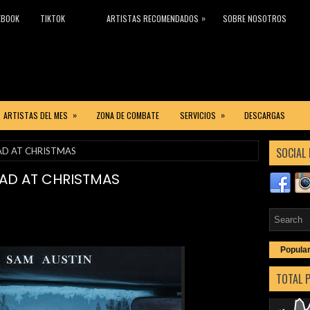
»
EBOOK
TIKTOK
ARTISTAS RECOMENDADOS
SOBRE NOSOTROS
»
»
ARTISTAS DEL MES
ZONA DE COMBATE
SERVICIOS
DESCARGAS
SOCIAL 
OAD AT CHRISTMAS
OAD AT CHRISTMAS
Popula
TOTAL 