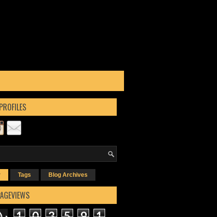
PROFILES
r
Tags
Blog Archives
PAGEVIEWS
1
0
3
5
9
1