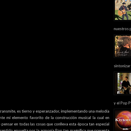
nuestros 
sintonizar
y el Pop P
 transmite, es tierno y esperanzador, implementando una melodía
te mi elemento favorito de la construcción musical la cual en
e pensar en todas las cosas que conlleva esta época tan especial
 sentido envuelta por la armonía Pop tan magnífica que presenta