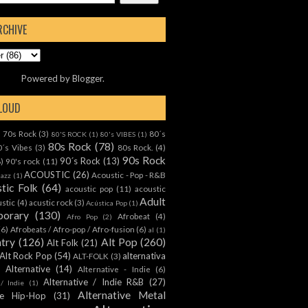
RCHIVE
Powered by
Blogger
.
CLOUD
70s Rock
(3)
80´s
)
80'S ROCK
(1)
80's VIBES
(1)
80s Rock
(78)
0´s Vibes
(3)
80s Rock.
(4)
90s Rock
90´s Rock
(13)
8)
90's rock
(11)
ACOUSTIC
(26)
Acoustic - Pop - R&B
Jazz
(1)
tic Folk
(64)
acoustic pop
(11)
acoustic
Adult
ustic
(4)
acustic rock
(3)
Acústica Pop
(1)
orary
(130)
Afrobeat
(4)
Afro Pop
(2)
(6)
Afrobeats / Afro-pop / Afro-fusion
(6)
al
(1)
ntry
(126)
Alt Pop
(260)
Alt Folk
(21)
Alt Rock Pop
(54)
alternativa
ALT-FOLK
(3)
Alternative
(14)
Alternative - Indie
(6)
Alternative / Indie R&B
(27)
 / Indie
(1)
Alternative Metal
ive Hip-Hop
(31)