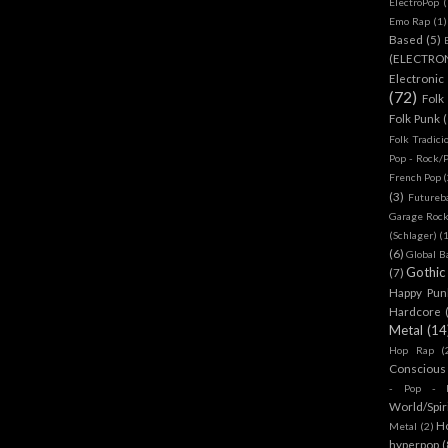
ElectroPop
(
Emo Rap
(1)
Based
(5)
(ELECTRO
Electronic
(72)
Folk
Folk Punk
Folk Tradici
Pop - Rock/
French Pop
(
(3)
Futureb
Garage Rock
(Schlager)
(
(6)
Global B
Gothic
(7)
Happy Pun
Hardcore
Metal
(14
Hop Rap
(
Conscious
- Pop - R
World/Spir
H
Metal
(2)
hyperpop
(