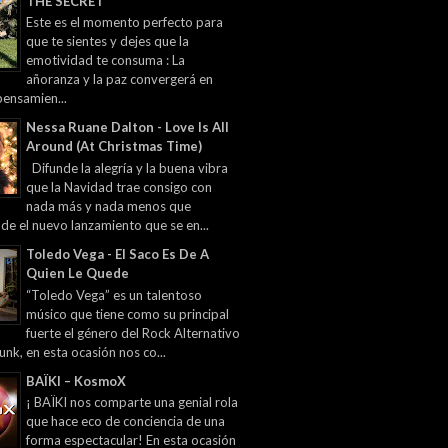
THE SECRET
Este es el momento perfecto para
que te sientes y dejes que la
emotividad te consuma : La
añoranza y la paz convergerá en
pensamien...
Nessa Ruane Dalton - Love Is All
Around (At Christmas Time)
Difunde la alegría y la buena vibra
que la Navidad trae consigo con
nada más y nada menos que
 de el nuevo lanzamiento que se en...
Toledo Vega - El Saco Es De A
Quien Le Quede
“Toledo Vega” es un talentoso
músico que tiene como su principal
fuerte el género del Rock Alternativo
unk, en esta ocasión nos co...
BAÏKI – KosmoX
¡ BAÏKI nos comparte una genial rola
que hace eco de conciencia de una
forma espectacular! En esta ocasión