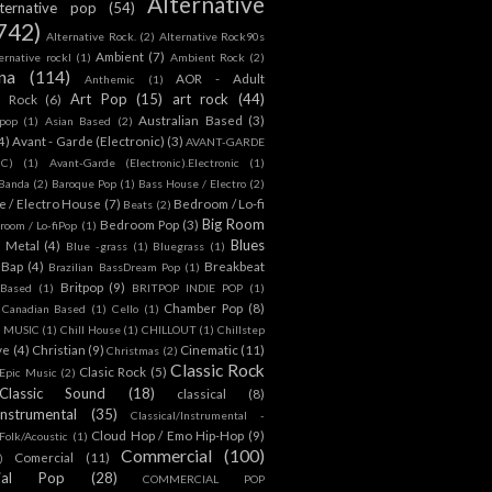
Alternative
lternative pop
(54)
742)
Alternative Rock.
(2)
Alternative Rock90s
Ambient
(7)
ternative rockl
(1)
Ambient Rock
(2)
na
(114)
AOR - Adult
Anthemic
(1)
Art Pop
(15)
art rock
(44)
d Rock
(6)
Australian Based
(3)
 pop
(1)
Asian Based
(2)
4)
Avant - Garde (Electronic)
(3)
AVANT-GARDE
IC)
(1)
Avant-Garde (Electronic).Electronic
(1)
Banda
(2)
Baroque Pop
(1)
Bass House / Electro
(2)
 / Electro House
(7)
Bedroom / Lo-fi
Beats
(2)
Big Room
Bedroom Pop
(3)
room / Lo-fiPop
(1)
Blues
k Metal
(4)
Blue -grass
(1)
Bluegrass
(1)
Bap
(4)
Breakbeat
Brazilian BassDream Pop
(1)
Britpop
(9)
 Based
(1)
BRITPOP INDIE POP
(1)
Chamber Pop
(8)
Canadian Based
(1)
Cello
(1)
S MUSIC
(1)
Chill House
(1)
CHILLOUT
(1)
Chillstep
ve
(4)
Christian
(9)
Cinematic
(11)
Christmas
(2)
Classic Rock
Clasic Rock
(5)
 Epic Music
(2)
Classic Sound
(18)
classical
(8)
Instrumental
(35)
Classical/Instrumental -
Cloud Hop / Emo Hip-Hop
(9)
 Folk/Acoustic
(1)
Commercial
(100)
Comercial
(11)
)
ial Pop
(28)
COMMERCIAL POP