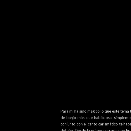
Para mí ha sido mágico lo que este tema
de banjo más que habilidosa, simplemen
conjunto con el canto carismático te hac
del año. Desde la primera escucha me he