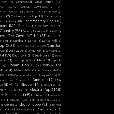
Commercial Vocal Dance
(11)
RARY
(1)
IAL VOCAL DANCE COMMERCIAL POP
ARY POP POP ELECTRONIC POP SYNTH POP
(1)
rany
(7)
Contemporany Pop
(11)
Contemporany
Contemporary Pop
(16)
ontemporary
(3)
orary R&B
(14)
CONTEMPORARY SOUL
(1)
Country
(96)
Country
Country Americana
(1)
over
(26)
Cover (official)
(25)
Covers
(1)
Cumbia
(6)
Dance
(8)
Dance Hall
(5)
assical
(1)
Pop
(204)
Dancehall
Dance Pop Nu-disco
(2)
pop
(8)
Dark wave
(5)
DARK-POP
(1)
Darkwave
(1)
tal
(19)
Deathcore
(8)
Deep House
(8)
Deep
isco
(11)
Doom Metal / Sludge
(7)
disco rap
(2)
Dream Pop
(127)
DREAM POP
(2)
c/Pop)
(4)
DREAM POP (Guitar Dreamy Mellow
REAM POP (Guitar Washed-out/Shoegaze Style)
(1)
Dubstep
(19)
Easy
rum N Bass / Jungle
(2)
EDM
(43)
Electro
(14)
(3)
Electro Folk
(1)
Electro Pop
(118)
nk
(4)
Electro Jazz
(1)
Electronic
(99)
h
(1)
Electronic - Folk/Acoustic
ap
(1)
Electronic - Rock/Punk
(1)
electronic folk
(2)
electronic pop
(31)
olk Acoustic
(1)
electronic
ctronica
(11)
Electronicore
(3)
Electrónica
(2)
Emo
(89)