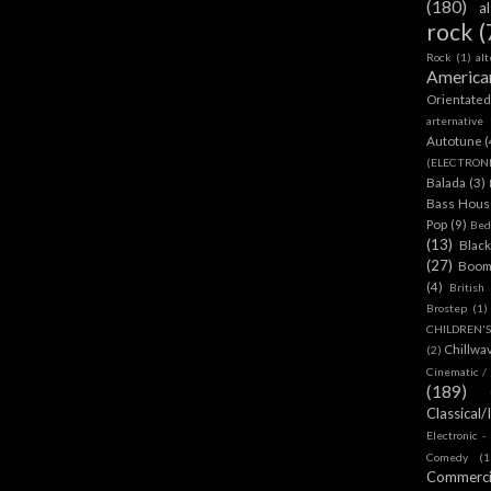
(180)
a
rock
(
Rock
(1)
al
America
Orientate
arternative
Autotune
(
(ELECTRON
Balada
(3)
Bass House
Pop
(9)
Bed
(13)
Blac
(27)
Boom
(4)
British
Brostep
(1)
CHILDREN'
Chillwa
(2)
Cinematic /
(189)
Classical/
Electronic -
Comedy
(1
Commerc