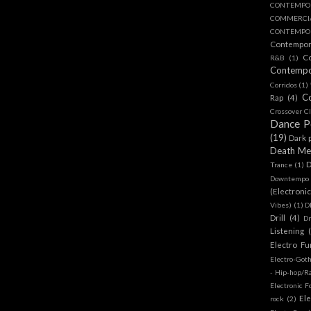
CONTEMPO
COMMERC
CONTEMPOR
Contempo
C
R&B
(1)
Contemp
Corridos
(1)
C
Rap
(4)
Crossover Cl
Dance 
(19)
Dark 
Death Me
D
Trance
(1)
Downtempo
(Electroni
Vibes)
(1)
D
Drill
(4)
D
Listening
Electro Fu
Electro-Got
- Hip-hop/R
Electronic F
Ele
rock
(2)