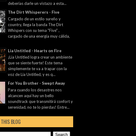
deberías darle un vistazo a esta...
The Dirt Whisperers - Five
Cargado de un estilo sureño y
country, llega la banda The Dirt
Whispers con su tema "Five" ,
cargado de una energía muy cálida,
Lia Untitled - Hearts on Fire
¡Lia Untitled logra crear un ambiente
que se siente fuerte! Este tema
simplemente te va a trapar con la
voz de Lia Untitled, y es q...
For You Brother - Swept Away
Para cuando los desastres nos
alcancen aquí hay un bello
soundtrack que transmitirá confort y
serenidad, no te lo pierdas! Entre...
 THIS BLOG