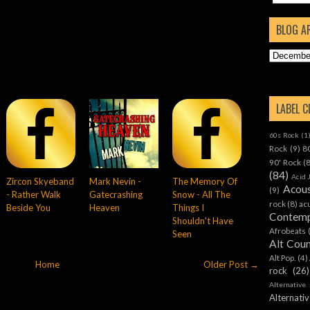
BLOG A
LABEL 
60s Rock
(1
Rock
(9)
8
90' Rock
(
(84)
Acid 
Zircon Skyeband
Mark Nevin -
The Memory Of
Acous
(9)
- Rather Walk
Gatecrashing
Snow - All The
rock
(8)
ac
Beside You
Heaven
Things I
Contemp
Shouldn't Have
Afrobeats
Seen
Alt Cou
Alt Pop.
(4)
Home
Older Post →
rock
(26)
Alternative
Alternat