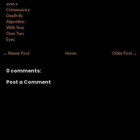
aves x
Crimewave x
Death By
Algorithm -
With Your
Own Two
Eyes
← Newer Post
Home
Older Post →
0 comments:
Post a Comment