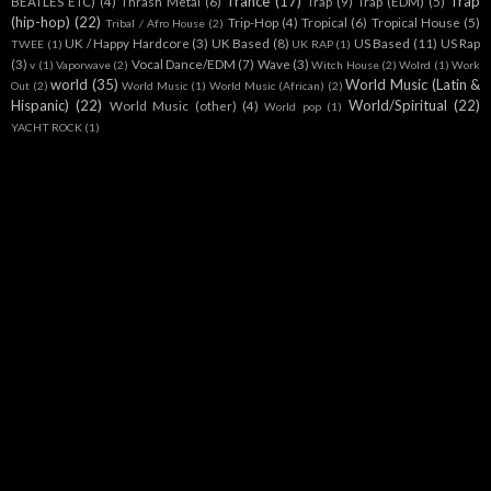
Trance
(17)
Trap
BEATLES ETC)
(4)
Thrash Metal
(6)
Trap
(9)
Trap (EDM)
(5)
(hip-hop)
(22)
Trip-Hop
(4)
Tropical
(6)
Tropical House
(5)
Tribal / Afro House
(2)
UK / Happy Hardcore
(3)
UK Based
(8)
US Based
(11)
US Rap
TWEE
(1)
UK RAP
(1)
(3)
Vocal Dance/EDM
(7)
Wave
(3)
v
(1)
Vaporwave
(2)
Witch House
(2)
Wolrd
(1)
Work
world
(35)
World Music (Latin &
Out
(2)
World Music
(1)
World Music (African)
(2)
Hispanic)
(22)
World/Spiritual
(22)
World Music (other)
(4)
World pop
(1)
YACHT ROCK
(1)