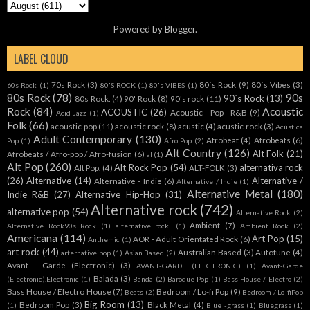
Powered by
Blogger
.
LABEL CLOUD
70s Rock
(3)
80´s Rock
(9)
80´s Vibes
(3)
60s Rock
(1)
80'S ROCK
(1)
80's VIBES
(1)
80s Rock
(78)
90s
90´s Rock
(13)
80s Rock.
(4)
90' Rock
(8)
90's rock
(11)
Rock
(84)
Acoustic
ACOUSTIC
(26)
Acoustic - Pop - R&B
(9)
Acid Jazz
(1)
Folk
(66)
acoustic pop
(11)
acoustic rock
(8)
acustic
(4)
acustic rock
(3)
Acústica
Adult Contemporary
(130)
Afrobeat
(4)
Afrobeats
(6)
Pop
(1)
Afro Pop
(2)
Alt Country
(126)
Alt Folk
(21)
Afrobeats / Afro-pop / Afro-fusion
(6)
al
(1)
Alt Pop
(260)
Alt Rock Pop
(54)
alternativa rock
Alt Pop.
(4)
ALT-FOLK
(3)
(26)
Alternative
(14)
Alternative /
Alternative - Indie
(6)
Alternative / Indie
(1)
Alternative Metal
(180)
Indie R&B
(27)
Alternative Hip-Hop
(31)
Alternative rock
(742)
alternative pop
(54)
Alternative Rock.
(2)
Ambient
(7)
Alternative Rock90s Rock
(1)
alternative rockl
(1)
Ambient Rock
(2)
Americana
(114)
Art Pop
(15)
AOR - Adult Orientated Rock
(6)
Anthemic
(1)
art rock
(44)
Australian Based
(3)
Autotune
(4)
arternative pop
(1)
Asian Based
(2)
Avant - Garde (Electronic)
(3)
AVANT-GARDE (ELECTRONIC)
(1)
Avant-Garde
Balada
(3)
(Electronic).Electronic
(1)
Banda
(2)
Baroque Pop
(1)
Bass House / Electro
(2)
Bass House / Electro House
(7)
Bedroom / Lo-fi Pop
(9)
Beats
(2)
Bedroom / Lo-fiPop
Big Room
(13)
Bedroom Pop
(3)
Black Metal
(4)
(1)
Blue -grass
(1)
Bluegrass
(1)