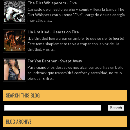
The Dirt Whisperers - Five
Cargado de un estilo sureño y country, llega la banda The
Dirt Whispers con su tema "Five" , cargado de una energía
muy cálida, a...
Lia Untitled - Hearts on Fire
¡Lia Untitled logra crear un ambiente que se siente fuerte!
Este tema simplemente te va a trapar con la voz de Lia
Untitled, y es q...
For You Brother - Swept Away
Para cuando los desastres nos alcancen aquí hay un bello
soundtrack que transmitirá confort y serenidad, no te lo
pierdas! Entre...
SEARCH THIS BLOG
BLOG ARCHIVE