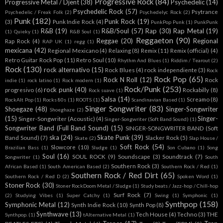
Progressive Rock
(84)
Progressive Metal / Djent
(38)
Psychedelic
(14)
Psychedelic Rock
(57)
Psytrance
Psychedelic / Freak Folk
(2)
Psychedelyc Rock
(2)
Punk
(182)
Punk Rock
(19)
(3)
Punk Indie Rock
(4)
PunkPop Punk
(1)
PunkPunk
R&B
(19)
R&B/Soul
(57)
Rap
(30)
Rap Metal
(19)
(1)
Quieky
(1)
R&B Soul
(1)
Reggaeton
(90)
Reggae
(20)
Regional
Rap Rock
(4)
RAP UK
(1)
regg
(1)
mexicana
(42)
Regional Mexicano
(4)
Relaxing
(8)
Remix
(11)
Remix (official)
(4)
Retro Guitar Rock Pop
(11)
Retro Soul
(10)
Rhythm And Blues
(1)
Riddim / Tearout
(2)
Rock
(130)
rock alternativo
(15)
Rock Blues
(4)
rock independiente
(3)
Rock
Rock Pop
(65)
Rock N Roll
(12)
Rock
indie
(1)
rock latino
(1)
Rock modern
(1)
Rock/Punk
(253)
rock punk
(40)
progresivo
(6)
Rockabilly
(8)
Rock suave
(1)
Salsa
(14)
Screamo
(8)
RockAlt Pop
(1)
Rocks 80s
(1)
ROOTS
(1)
Scandinavian Based
(1)
Singer Songwriter
(83)
Shoegaze
(48)
Singer-Songwriter
Shoeghaze
(2)
(15)
Singer-
Singer-Songwriter (Acoustic)
(4)
Singer-Songwriter (Soft Band Sound)
(1)
Songwriter Band (Full Band Sound)
(15)
SINGER-SONGWRITER BAND (Soft
ska
(24)
Skate Punk
(39)
Band Sound)
(7)
Slacker Rock
(5)
Skate
(2)
Slap House /
Soft Rock
(54)
Slowcore
(10)
Brazilian Bass
(1)
Sludge
(1)
Son Cubano
(1)
Song
Soul
(16)
SOUL ROCK
(9)
Soundscape
(3)
Soundtrack
(7)
Songwriter
(1)
South
Southern Rock
(3)
African Based
(1)
South American Based
(2)
Southern Rock / Red
(1)
Southern Rock / Red Dirt
(65)
Southern Rock / Red D
(2)
Spoken Word
(1)
Stoner Rock
(30)
Stoner RockDoom Metal / Sludge
(1)
Study beats / Jazz-hop / Chill-hop
Surf Rock
(7)
(2)
Studying Vibes
(1)
Super Catchy
(1)
Swing
(1)
Symphonic
(1)
Synthpop
(158)
Symphonic Metal
(12)
Synth Indie Rock
(10)
Synth Pop
(8)
Synthwave
(13)
Tech House
(4)
Techno
(3)
THE
Synthpop.
(1)
tAlternative Metal
(1)