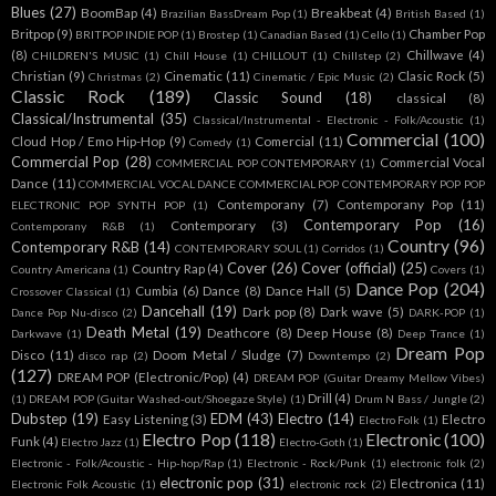
Blues
(27)
BoomBap
(4)
Breakbeat
(4)
Brazilian BassDream Pop
(1)
British Based
(1)
Britpop
(9)
Chamber Pop
BRITPOP INDIE POP
(1)
Brostep
(1)
Canadian Based
(1)
Cello
(1)
(8)
Chillwave
(4)
CHILDREN'S MUSIC
(1)
Chill House
(1)
CHILLOUT
(1)
Chillstep
(2)
Christian
(9)
Cinematic
(11)
Clasic Rock
(5)
Christmas
(2)
Cinematic / Epic Music
(2)
Classic Rock
(189)
Classic Sound
(18)
classical
(8)
Classical/Instrumental
(35)
Classical/Instrumental - Electronic - Folk/Acoustic
(1)
Commercial
(100)
Cloud Hop / Emo Hip-Hop
(9)
Comercial
(11)
Comedy
(1)
Commercial Pop
(28)
Commercial Vocal
COMMERCIAL POP CONTEMPORARY
(1)
Dance
(11)
COMMERCIAL VOCAL DANCE COMMERCIAL POP CONTEMPORARY POP POP
Contemporany
(7)
Contemporany Pop
(11)
ELECTRONIC POP SYNTH POP
(1)
Contemporary Pop
(16)
Contemporary
(3)
Contemporany R&B
(1)
Country
(96)
Contemporary R&B
(14)
CONTEMPORARY SOUL
(1)
Corridos
(1)
Cover
(26)
Cover (official)
(25)
Country Rap
(4)
Country Americana
(1)
Covers
(1)
Dance Pop
(204)
Cumbia
(6)
Dance
(8)
Dance Hall
(5)
Crossover Classical
(1)
Dancehall
(19)
Dark pop
(8)
Dark wave
(5)
Dance Pop Nu-disco
(2)
DARK-POP
(1)
Death Metal
(19)
Deathcore
(8)
Deep House
(8)
Darkwave
(1)
Deep Trance
(1)
Dream Pop
Disco
(11)
Doom Metal / Sludge
(7)
disco rap
(2)
Downtempo
(2)
(127)
DREAM POP (Electronic/Pop)
(4)
DREAM POP (Guitar Dreamy Mellow Vibes)
Drill
(4)
(1)
DREAM POP (Guitar Washed-out/Shoegaze Style)
(1)
Drum N Bass / Jungle
(2)
Dubstep
(19)
EDM
(43)
Electro
(14)
Easy Listening
(3)
Electro
Electro Folk
(1)
Electro Pop
(118)
Electronic
(100)
Funk
(4)
Electro Jazz
(1)
Electro-Goth
(1)
Electronic - Folk/Acoustic - Hip-hop/Rap
(1)
Electronic - Rock/Punk
(1)
electronic folk
(2)
electronic pop
(31)
Electronica
(11)
Electronic Folk Acoustic
(1)
electronic rock
(2)