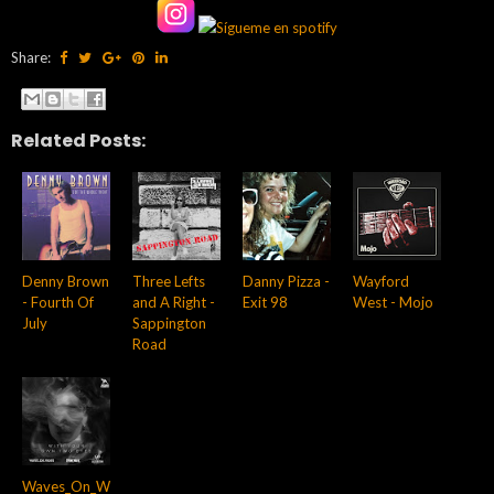
Share:
Related Posts:
Denny Brown
Three Lefts
Danny Pizza -
Wayford
- Fourth Of
and A Right -
Exit 98
West - Mojo
July
Sappington
Road
Waves_On_W