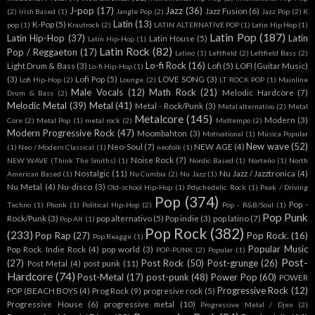
J-pop
(17)
Jazz
(36)
Jazz Fusion
(6)
(2)
Irish Based
(1)
Jangle Pop
(2)
Jazz Pop
(2)
K
Latin
(13)
K-Pop
(5)
pop
(1)
Krautrock
(2)
LATIN ALTERNATIVE POP
(1)
Latin Hip Hop
(1)
Latin Pop
(187)
Latin Hip-Hop
(37)
Latin
Latin House
(5)
Latín Hip-Hop
(1)
Latin Rock
(82)
Pop / Reggaeton
(17)
Latino
(1)
Leftfield
(2)
Leftfield Bass
(2)
Lo-fi Rock
(16)
Light Drum & Bass
(3)
Lofi
(5)
LOFI (Guitar Music)
Lo-fi Hip-Hop
(1)
(3)
Lofi Pop
(5)
LOVE SONG
(3)
Lofi Hip-Hop
(2)
Lounge
(2)
LT ROCK POP
(1)
Mainline
Male Vocals
(12)
Math Rock
(21)
Melodic Hardcore
(7)
Drum & Bass
(2)
Melodic Metal
(39)
Metal
(41)
Metal - Rock/Punk
(3)
Metal alternativo
(2)
Metal
Metalcore
(145)
Modern
(3)
Core
(2)
Metal Pop
(1)
metal rock
(2)
Midtempo
(2)
Modern Progressive Rock
(47)
Moombahton
(3)
Motivational
(1)
Música Popular
New wave
(52)
Neo-Soul
(7)
NEW AGE
(4)
(1)
Neo / Modern Classical
(1)
neofolk
(1)
Noise Rock
(7)
NEW WAVE (Think The Smiths)
(1)
Nordic Based
(1)
Norteño
(1)
North
Nostalgic
(11)
Nu Jazz / Jazztronica
(4)
American Based
(1)
Nu Cumbia
(2)
Nu Jazz
(1)
Nu Metal
(4)
Nu-disco
(3)
Old-school Hip-Hop
(1)
Pdychedelic Rock
(1)
Peak / Driving
Pop
(374)
Pop -
Techno
(1)
Phonk
(1)
Political Hip-Hop
(2)
Pop - R&B/Soul
(1)
Pop Punk
Rock/Punk
(3)
pop alternativo
(5)
Pop indie
(3)
pop latino
(7)
Pop Alt
(1)
Pop Rock
(382)
(233)
Pop Rap
(27)
Pop Rock.
(16)
Pop Reagge
(1)
Popular Music
Pop Rock. Indie Rock
(4)
pop world
(3)
POP-PUNK
(2)
Popular
(1)
Post-
(27)
Post Rock
(50)
Post-grunge
(26)
Post Metal
(4)
post punk
(11)
Hardcore
(74)
Post-Metal
(17)
post-punk
(48)
Power Pop
(60)
POWER
Progressive Rock
(12)
POP (BEACH BOYS
(4)
Prog Rock
(9)
progresive rock
(5)
Progressive House
(6)
progressive metal
(10)
Progressive Metal / Djen
(2)