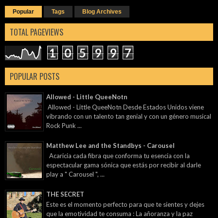
Popular
Tags
Blog Archives
TOTAL PAGEVIEWS
1
0
5
9
9
7
POPULAR POSTS
Allowed - Little QueeNotn
Allowed - Little QueeNotn Desde Estados Unidos viene
vibrando con un talento tan genial y con un género musical
Rock Punk ...
Matthew Lee and the Standbys - Carousel
Acaricia cada fibra que conforma tu esencia con la
espectacular gama sónica que estás por recibir al darle
play a " Carousel ", ...
THE SECRET
Este es el momento perfecto para que te sientes y dejes
que la emotividad te consuma : La añoranza y la paz