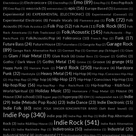
Emo
(89)
Electronicore
(3)
Emo Pop Rock
Electrónica
(2)
ElectroPop
(1)
Emo Pop
(1)
epic
(16)
(9)
emo rock
(5)
Europe Based
(5)
Emo Rap
(1)
entrevistas
(1)
Eurovision
(1)
Experimental
(4)
EXPERIMENTAL (ELECTRONIC)
(3)
Experimental (General)
(1)
Folk
(72)
Experimental Electronic
(8)
Female Vocals
(6)
Folk
Flamenco pop
(1)
Folk Rock
(85)
Folk Pop
(52)
Acoustic
(9)
Folk Punk
(11)
Folk Acústica
(2)
Folk
Folk/Acoustic
(145)
Rock. Americana
(1)
Folk Tradicional
(2)
Folk/Acoustic - Pop -
Funk
(17)
Folk/Acoustic/Pop
(4)
Folktronica
(10)
Rock/Punk
(1)
French Pop
(2)
Garage Rock
Future Bass
(24)
Future House
(3)
Futurebass
(1)
Gangsta Rap
(2)
(89)
Garage Rock. Alternative Rock
(2)
German Pop
(1)
German pop (Schlager)
(1)
Glam
Glam / Hair Metal
(19)
Glam Rock
(6)
Gothic
(3)
(1)
Global Bass
(1)
Gospel
(2)
Gothic Metal
(14)
grunge
(45)
Gothic / Dark Wave
(7)
Groove
(6)
Grime
(1)
Hard Rock
(250)
Hardcore
Happy Punk
(5)
Hardcore
(4)
Harcore Punk
(2)
Punk
(32)
Heavy Metal
(14)
Hip Hop
(4)
Hardstyle
(2)
Hip Hop /Conscious Hip-Hop
Hip-Hop
(27)
Hip- hop
(6)
Hip-Hop / Conscious Hip-Hop
(11)
(2)
Hip Hop Rap
(2)
Hip-hop/Rap
(56)
Hip-hop/Rap - R&B/Soul -
Hip-hop/Rap - Pop - Rock/Punk
(1)
Holiday Music
(31)
World/Spiritual
(3)
House
(9)
Horrorcore / Trap Metal
(2)
Indie
House (Old-school)
(10)
hyperpop
(8)
hyper pop
(1)
IDM
(1)
independet rock
(2)
(29)
Indie (Melodic Pop Rock)
(23)
Indie Dance
(23)
Indie Electronic
(15)
Indie Folk
(60)
INDIE FOLK SINGER-SONGWRITER BAND (Soft Band Sound)
(1)
Indie Pop
(340)
indie pop.
(4)
Indie Pop. Alternative
Indie Pop. Alt Pop
(1)
Indie Rock
(541)
Rock
(3)
Indie R&BSlap House
(1)
Indie Rock Alternative
Indietronica
(50)
Industrial
(20)
Rock
(1)
Indie RockIndie Pop
(1)
indietrónica
(1)
Industrial Metal
(4)
instrumental
(11)
Instrumental Hip-Hop
(2)
International Hip-Hop