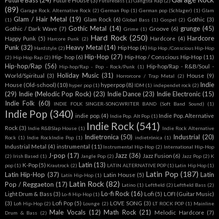
Future Bass
(24)
Future House
(3)
Futurebass
(1)
Gangsta Rap
(2)
(89)
Garage Rock. Alternative Rock
(2)
German Pop
(1)
German pop (Schlager)
(1)
Glam
Glam / Hair Metal
(19)
Glam Rock
(6)
Gothic
(3)
(1)
Global Bass
(1)
Gospel
(2)
Gothic Metal
(14)
grunge
(45)
Gothic / Dark Wave
(7)
Groove
(6)
Grime
(1)
Hard Rock
(250)
Hardcore
Happy Punk
(5)
Hardcore
(4)
Harcore Punk
(2)
Punk
(32)
Heavy Metal
(14)
Hip Hop
(4)
Hardstyle
(2)
Hip Hop /Conscious Hip-Hop
Hip-Hop
(27)
Hip- hop
(6)
Hip-Hop / Conscious Hip-Hop
(11)
(2)
Hip Hop Rap
(2)
Hip-hop/Rap
(56)
Hip-hop/Rap - R&B/Soul -
Hip-hop/Rap - Pop - Rock/Punk
(1)
Holiday Music
(31)
World/Spiritual
(3)
House
(9)
Horrorcore / Trap Metal
(2)
Indie
House (Old-school)
(10)
hyperpop
(8)
hyper pop
(1)
IDM
(1)
independet rock
(2)
(29)
Indie (Melodic Pop Rock)
(23)
Indie Dance
(23)
Indie Electronic
(15)
Indie Folk
(60)
INDIE FOLK SINGER-SONGWRITER BAND (Soft Band Sound)
(1)
Indie Pop
(340)
indie pop.
(4)
Indie Pop. Alternative
Indie Pop. Alt Pop
(1)
Indie Rock
(541)
Rock
(3)
Indie R&BSlap House
(1)
Indie Rock Alternative
Indietronica
(50)
Industrial
(20)
Rock
(1)
Indie RockIndie Pop
(1)
indietrónica
(1)
Industrial Metal
(4)
instrumental
(11)
Instrumental Hip-Hop
(2)
International Hip-Hop
J-pop
(17)
Jazz
(36)
Jazz Fusion
(6)
(2)
Irish Based
(1)
Jangle Pop
(2)
Jazz Pop
(2)
K
Latin
(13)
K-Pop
(5)
pop
(1)
Krautrock
(2)
LATIN ALTERNATIVE POP
(1)
Latin Hip Hop
(1)
Latin Pop
(187)
Latin Hip-Hop
(37)
Latin
Latin House
(5)
Latín Hip-Hop
(1)
Latin Rock
(82)
Pop / Reggaeton
(17)
Latino
(1)
Leftfield
(2)
Leftfield Bass
(2)
Lo-fi Rock
(16)
Light Drum & Bass
(3)
Lofi
(5)
LOFI (Guitar Music)
Lo-fi Hip-Hop
(1)
(3)
Lofi Pop
(5)
LOVE SONG
(3)
Lofi Hip-Hop
(2)
Lounge
(2)
LT ROCK POP
(1)
Mainline
Male Vocals
(12)
Math Rock
(21)
Melodic Hardcore
(7)
Drum & Bass
(2)