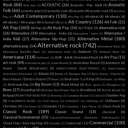
Rock
(84)
Acoustic
ACOUSTIC
(26)
Acoustic - Pop - R&B
(9)
Acid Jazz
(1)
Folk
(66)
acoustic pop
(11)
acoustic rock
(8)
acustic
(4)
acustic rock
(3)
Acústica
Adult Contemporary
(130)
Afrobeat
(4)
Afrobeats
(6)
Pop
(1)
Afro Pop
(2)
Alt Country
(126)
Alt Folk
(21)
Afrobeats / Afro-pop / Afro-fusion
(6)
al
(1)
Alt Pop
(260)
Alt Rock Pop
(54)
alternativa rock
Alt Pop.
(4)
ALT-FOLK
(3)
(26)
Alternative
(14)
Alternative /
Alternative - Indie
(6)
Alternative / Indie
(1)
Alternative Metal
(180)
Indie R&B
(27)
Alternative Hip-Hop
(31)
Alternative rock
(742)
alternative pop
(54)
Alternative Rock.
(2)
Ambient
(7)
Alternative Rock90s Rock
(1)
alternative rockl
(1)
Ambient Rock
(2)
Americana
(114)
Art Pop
(15)
AOR - Adult Orientated Rock
(6)
Anthemic
(1)
art rock
(44)
Australian Based
(3)
Autotune
(4)
arternative pop
(1)
Asian Based
(2)
Avant - Garde (Electronic)
(3)
AVANT-GARDE (ELECTRONIC)
(1)
Avant-Garde
Balada
(3)
(Electronic).Electronic
(1)
Banda
(2)
Baroque Pop
(1)
Bass House / Electro
(2)
Bass House / Electro House
(7)
Bedroom / Lo-fi Pop
(9)
Beats
(2)
Bedroom / Lo-fiPop
Big Room
(13)
Bedroom Pop
(3)
Black Metal
(4)
(1)
Blue -grass
(1)
Bluegrass
(1)
Blues
(27)
BoomBap
(4)
Breakbeat
(4)
Brazilian BassDream Pop
(1)
British Based
(1)
Britpop
(9)
Chamber Pop
BRITPOP INDIE POP
(1)
Brostep
(1)
Canadian Based
(1)
Cello
(1)
(8)
Chillwave
(4)
CHILDREN'S MUSIC
(1)
Chill House
(1)
CHILLOUT
(1)
Chillstep
(2)
Christian
(9)
Cinematic
(11)
Clasic Rock
(5)
Christmas
(2)
Cinematic / Epic Music
(2)
Classic Rock
(189)
Classic Sound
(18)
classical
(8)
Classical/Instrumental
(35)
Classical/Instrumental - Electronic - Folk/Acoustic
(1)
Commercial
(100)
Cloud Hop / Emo Hip-Hop
(9)
Comercial
(11)
Comedy
(1)