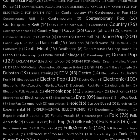
Commercial Pop
(28)
Commercial Vocal
COMMERCIAL POP CONTEMPORARY
(1)
Dance
(11)
COMMERCIAL VOCAL DANCE COMMERCIAL POP CONTEMPORARY POP POP
Contemporany
(7)
Contemporany Pop
(11)
ELECTRONIC POP SYNTH POP
(1)
Contemporary Pop
(16)
Contemporary
(3)
Contemporany R&B
(1)
Country
(96)
Contemporary R&B
(14)
CONTEMPORARY SOUL
(1)
Corridos
(1)
Cover
(26)
Cover (official)
(25)
Country Rap
(4)
Country Americana
(1)
Covers
(1)
Dance Pop
(204)
Cumbia
(6)
Dance
(8)
Dance Hall
(5)
Crossover Classical
(1)
Dancehall
(19)
Dark pop
(8)
Dark wave
(5)
Dance Pop Nu-disco
(2)
DARK-POP
(1)
Death Metal
(19)
Deathcore
(8)
Deep House
(8)
Darkwave
(1)
Deep Trance
(1)
Dream Pop
Disco
(11)
Doom Metal / Sludge
(7)
disco rap
(2)
Downtempo
(2)
(127)
DREAM POP (Electronic/Pop)
(4)
DREAM POP (Guitar Dreamy Mellow Vibes)
Drill
(4)
(1)
DREAM POP (Guitar Washed-out/Shoegaze Style)
(1)
Drum N Bass / Jungle
(2)
Dubstep
(19)
EDM
(43)
Electro
(14)
Easy Listening
(3)
Electro
Electro Folk
(1)
Electro Pop
(118)
Electronic
(100)
Funk
(4)
Electro Jazz
(1)
Electro-Goth
(1)
Electronic - Folk/Acoustic - Hip-hop/Rap
(1)
Electronic - Rock/Punk
(1)
electronic folk
(2)
electronic pop
(31)
Electronica
(11)
Electronic Folk Acoustic
(1)
electronic rock
(2)
Emo
(89)
Electronicore
(3)
Emo Pop Rock
Electrónica
(2)
ElectroPop
(1)
Emo Pop
(1)
epic
(16)
(9)
emo rock
(5)
Europe Based
(5)
Emo Rap
(1)
entrevistas
(1)
Eurovision
(1)
Experimental
(4)
EXPERIMENTAL (ELECTRONIC)
(3)
Experimental (General)
(1)
Folk
(72)
Experimental Electronic
(8)
Female Vocals
(6)
Folk
Flamenco pop
(1)
Folk Rock
(85)
Folk Pop
(52)
Acoustic
(9)
Folk Punk
(11)
Folk Acústica
(2)
Folk
Folk/Acoustic
(145)
Rock. Americana
(1)
Folk Tradicional
(2)
Folk/Acoustic - Pop -
Funk
(17)
Folk/Acoustic/Pop
(4)
Folktronica
(10)
Rock/Punk
(1)
French Pop
(2)
Garage Rock