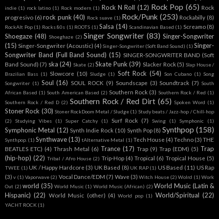
Rock Pop
(65)
Rock N Roll
(12)
Rock
indie
(1)
rock latino
(1)
Rock modern
(1)
Rock/Punk
(253)
rock punk
(40)
progresivo
(6)
Rockabilly
(8)
Rock suave
(1)
Salsa
(14)
Screamo
(8)
RockAlt Pop
(1)
Rocks 80s
(1)
ROOTS
(1)
Scandinavian Based
(1)
Singer Songwriter
(83)
Shoegaze
(48)
Singer-Songwriter
Shoeghaze
(2)
(15)
Singer-
Singer-Songwriter (Acoustic)
(4)
Singer-Songwriter (Soft Band Sound)
(1)
Songwriter Band (Full Band Sound)
(15)
SINGER-SONGWRITER BAND (Soft
ska
(24)
Skate Punk
(39)
Band Sound)
(7)
Slacker Rock
(5)
Skate
(2)
Slap House /
Soft Rock
(54)
Slowcore
(10)
Brazilian Bass
(1)
Sludge
(1)
Son Cubano
(1)
Song
Soul
(16)
SOUL ROCK
(9)
Soundscape
(3)
Soundtrack
(7)
Songwriter
(1)
South
Southern Rock
(3)
African Based
(1)
South American Based
(2)
Southern Rock / Red
(1)
Southern Rock / Red Dirt
(65)
Southern Rock / Red D
(2)
Spoken Word
(1)
Stoner Rock
(30)
Stoner RockDoom Metal / Sludge
(1)
Study beats / Jazz-hop / Chill-hop
Surf Rock
(7)
(2)
Studying Vibes
(1)
Super Catchy
(1)
Swing
(1)
Symphonic
(1)
Synthpop
(158)
Symphonic Metal
(12)
Synth Indie Rock
(10)
Synth Pop
(8)
Synthwave
(13)
Tech House
(4)
Techno
(3)
THE
Synthpop.
(1)
tAlternative Metal
(1)
Trance
(17)
Trap
BEATLES ETC)
(4)
Thrash Metal
(6)
Trap
(9)
Trap (EDM)
(5)
(hip-hop)
(22)
Trip-Hop
(4)
Tropical
(6)
Tropical House
(5)
Tribal / Afro House
(2)
UK / Happy Hardcore
(3)
UK Based
(8)
US Based
(11)
US Rap
TWEE
(1)
UK RAP
(1)
(3)
Vocal Dance/EDM
(7)
Wave
(3)
v
(1)
Vaporwave
(2)
Witch House
(2)
Wolrd
(1)
Work
world
(35)
World Music (Latin &
Out
(2)
World Music
(1)
World Music (African)
(2)
Hispanic)
(22)
World/Spiritual
(22)
World Music (other)
(4)
World pop
(1)
YACHT ROCK
(1)