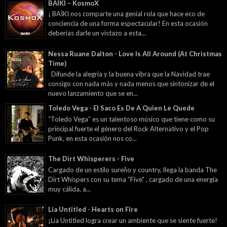
BAÏKI – KosmoX
¡ BAÏKI nos comparte una genial rola que hace eco de
conciencia de una forma espectacular! En esta ocasión
deberías darle un vistazo a esta...
Nessa Ruane Dalton - Love Is All Around (At Christmas
Time)
Difunde la alegría y la buena vibra que la Navidad trae
consigo con nada más y nada menos que sintonizar de el
nuevo lanzamiento que se en...
Toledo Vega - El Saco Es De A Quien Le Quede
“Toledo Vega” es un talentoso músico que tiene como su
principal fuerte el género del Rock Alternativo y el Pop
Punk, en esta ocasión nos co...
The Dirt Whisperers - Five
Cargado de un estilo sureño y country, llega la banda The
Dirt Whispers con su tema "Five" , cargado de una energía
muy cálida, a...
Lia Untitled - Hearts on Fire
¡Lia Untitled logra crear un ambiente que se siente fuerte!