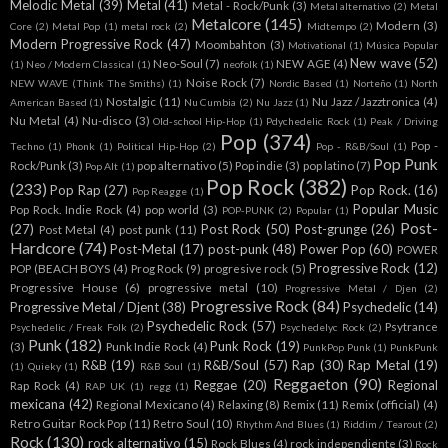
Melodic Metal
(39)
Metal
(41)
Metal - Rock/Punk
(3)
Metal alternativo
(2)
Metal
Metalcore
(145)
Modern
(3)
Core
(2)
Metal Pop
(1)
metal rock
(2)
Midtempo
(2)
Modern Progressive Rock
(47)
Moombahton
(3)
Motivational
(1)
Música Popular
New wave
(52)
Neo-Soul
(7)
NEW AGE
(4)
(1)
Neo / Modern Classical
(1)
neofolk
(1)
Noise Rock
(7)
NEW WAVE (Think The Smiths)
(1)
Nordic Based
(1)
Norteño
(1)
North
Nostalgic
(11)
Nu Jazz / Jazztronica
(4)
American Based
(1)
Nu Cumbia
(2)
Nu Jazz
(1)
Nu Metal
(4)
Nu-disco
(3)
Old-school Hip-Hop
(1)
Pdychedelic Rock
(1)
Peak / Driving
Pop
(374)
Pop -
Techno
(1)
Phonk
(1)
Political Hip-Hop
(2)
Pop - R&B/Soul
(1)
Pop Punk
Rock/Punk
(3)
pop alternativo
(5)
Pop indie
(3)
pop latino
(7)
Pop Alt
(1)
Pop Rock
(382)
(233)
Pop Rap
(27)
Pop Rock.
(16)
Pop Reagge
(1)
Popular Music
Pop Rock. Indie Rock
(4)
pop world
(3)
POP-PUNK
(2)
Popular
(1)
Post-
(27)
Post Rock
(50)
Post-grunge
(26)
Post Metal
(4)
post punk
(11)
Hardcore
(74)
Post-Metal
(17)
post-punk
(48)
Power Pop
(60)
POWER
Progressive Rock
(12)
POP (BEACH BOYS
(4)
Prog Rock
(9)
progresive rock
(5)
Progressive House
(6)
progressive metal
(10)
Progressive Metal / Djen
(2)
Progressive Rock
(84)
Progressive Metal / Djent
(38)
Psychedelic
(14)
Psychedelic Rock
(57)
Psytrance
Psychedelic / Freak Folk
(2)
Psychedelyc Rock
(2)
Punk
(182)
Punk Rock
(19)
(3)
Punk Indie Rock
(4)
PunkPop Punk
(1)
PunkPunk
R&B
(19)
R&B/Soul
(57)
Rap
(30)
Rap Metal
(19)
(1)
Quieky
(1)
R&B Soul
(1)
Reggaeton
(90)
Reggae
(20)
Regional
Rap Rock
(4)
RAP UK
(1)
regg
(1)
mexicana
(42)
Regional Mexicano
(4)
Relaxing
(8)
Remix
(11)
Remix (official)
(4)
Retro Guitar Rock Pop
(11)
Retro Soul
(10)
Rhythm And Blues
(1)
Riddim / Tearout
(2)
Rock
(130)
rock alternativo
(15)
Rock Blues
(4)
rock independiente
(3)
Rock