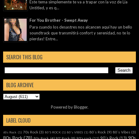
Este tema simplemente te va a trapar con la voz de Lia
Untitled, y es q...
For You Brother - Swept Away
Para cuando los desastres nos alcancen aquí hay un bello
soundtrack que transmitirá confort y serenidad, no te lo
pierdas! Entre...
SEARCH THIS BLOG
BLOG ARCHIVE
Powered by
Blogger
.
LABEL CLOUD
70s Rock
(3)
80´s Rock
(9)
80´s Vibes
(3)
60s Rock
(1)
80'S ROCK
(1)
80's VIBES
(1)
80s Rock
(78)
90s
90´s Rock
(13)
80s Rock.
(4)
90' Rock
(8)
90's rock
(11)