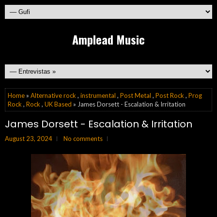
Amplead Music
Home
»
Alternative rock
,
instrumental
,
Post Metal
,
Post Rock
,
Prog
Rock
,
Rock
,
UK Based
» James Dorsett - Escalation & Irritation
James Dorsett - Escalation & Irritation
August 23, 2024
No comments