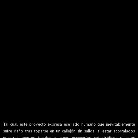
Tal cual, este proyecto expresa ese lado humano que inevitablemente
sufre daño tras toparse en un callejón sin salida, al estar acorralados
nuestras mentes tienden a crear escenarios catastróficos y estas