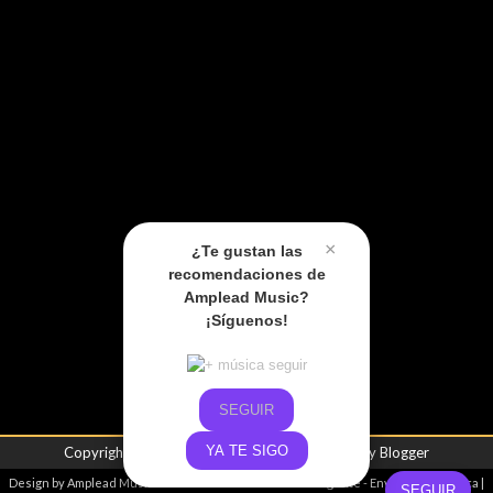
×
¿Te gustan las
recomendaciones de
Amplead Music?
¡Síguenos!
SEGUIR
YA TE SIGO
Copyright ©
2026
Amplead Music
| Powered by
Blogger
Design by
Amplead Music
- Promoviendo el talento emergente -
Envíanos tu música
|
SEGUIR