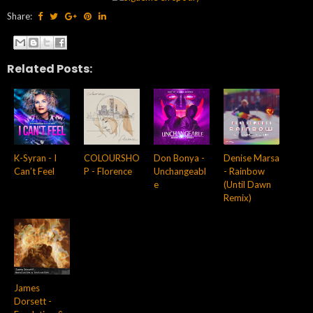
Share:
Related Posts:
K-Syran - I
COLOURSHO
Don Bonya -
Denise Marsa
Can’t Feel
P - Florence
Unchangeabl
- Rainbow
e
(Until Dawn
Remix)
James
Dorsett -