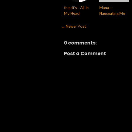
the dt's - All In
Mana -
My Head
Nauseating Me
← Newer Post
0 comments:
Post a Comment