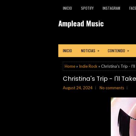
INICIO
SPOTIFY
INSTAGRAM
FAC
Amplead Music
»
»
INICIO
NOTICIAS
CONTENIDO
Home
»
Indie Rock
» Christina's Trip - I'll
Christina's Trip - I'll Take
August 24, 2024
No comments