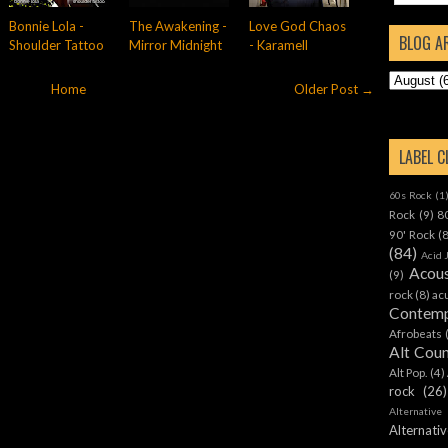
Bonnie Lola -
The Awakening -
Love God Chaos
BLOG A
Shoulder Tattoo
Mirror Midnight
- Karamell
Home
Older Post →
LABEL 
60s Rock
(1
Rock
(9)
8
90' Rock
(
(84)
Acid 
Acous
(9)
rock
(8)
ac
Contemp
Afrobeats
Alt Cou
Alt Pop.
(4)
rock
(26)
Alternative
Alternat