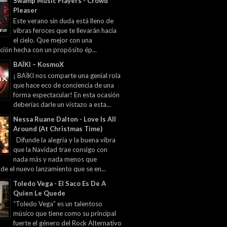
Swamp Music Players - Crowd
Pleaser
Este verano sin duda está lleno de
vibras feroces que te llevarán hacia
el cielo. Que mejor con una
ción hecha con un propósito ép...
BAÏKI – KosmoX
¡ BAÏKI nos comparte una genial rola
que hace eco de conciencia de una
forma espectacular! En esta ocasión
deberías darle un vistazo a esta...
Nessa Ruane Dalton - Love Is All
Around (At Christmas Time)
Difunde la alegría y la buena vibra
que la Navidad trae consigo con
nada más y nada menos que
 de el nuevo lanzamiento que se en...
Toledo Vega - El Saco Es De A
Quien Le Quede
“Toledo Vega” es un talentoso
músico que tiene como su principal
fuerte el género del Rock Alternativo