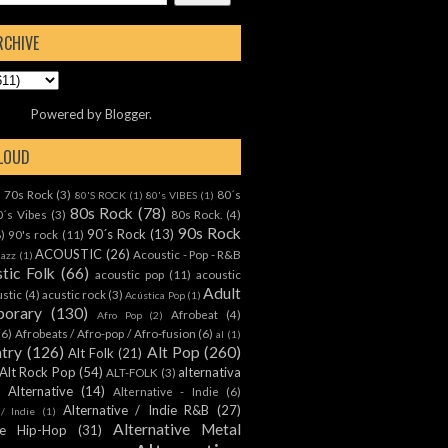
RCHIVE
Powered by
Blogger
.
CLOUD
70s Rock
(3)
80´s
)
80'S ROCK
(1)
80's VIBES
(1)
80s Rock
(78)
0´s Vibes
(3)
80s Rock.
(4)
90s Rock
90´s Rock
(13)
8)
90's rock
(11)
ACOUSTIC
(26)
Acoustic - Pop - R&B
Jazz
(1)
tic Folk
(66)
acoustic pop
(11)
acoustic
Adult
ustic
(4)
acustic rock
(3)
Acústica Pop
(1)
orary
(130)
Afrobeat
(4)
Afro Pop
(2)
(6)
Afrobeats / Afro-pop / Afro-fusion
(6)
al
(1)
ntry
(126)
Alt Pop
(260)
Alt Folk
(21)
Alt Rock Pop
(54)
alternativa
ALT-FOLK
(3)
Alternative
(14)
Alternative - Indie
(6)
Alternative / Indie R&B
(27)
 / Indie
(1)
Alternative Metal
ive Hip-Hop
(31)