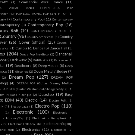
Commercial Vocal Dance
(11)
RARY
(1)
IAL VOCAL DANCE COMMERCIAL POP
ARY POP POP ELECTRONIC POP SYNTH POP
(1)
rany
(7)
Contemporany Pop
(11)
Contemporany
Contemporary Pop
(16)
ontemporary
(3)
orary R&B
(14)
CONTEMPORARY SOUL
(1)
Country
(96)
Country
Country Americana
(1)
over
(26)
Cover (official)
(25)
Covers
(1)
Cumbia
(6)
Dance
(8)
Dance Hall
(5)
assical
(1)
Pop
(204)
Dancehall
Dance Pop Nu-disco
(2)
pop
(8)
Dark wave
(5)
DARK-POP
(1)
Darkwave
(1)
tal
(19)
Deathcore
(8)
Deep House
(8)
Deep
isco
(11)
Doom Metal / Sludge
(7)
disco rap
(2)
Dream Pop
(127)
DREAM POP
(2)
c/Pop)
(4)
DREAM POP (Guitar Dreamy Mellow
REAM POP (Guitar Washed-out/Shoegaze Style)
(1)
Dubstep
(19)
Easy
rum N Bass / Jungle
(2)
EDM
(43)
Electro
(14)
(3)
Electro Folk
(1)
Electro Pop
(118)
nk
(4)
Electro Jazz
(1)
Electronic
(100)
h
(1)
Electronic -
ic - Hip-hop/Rap
(1)
Electronic - Rock/Punk
(1)
electronic pop
lk
(2)
Electronic Folk Acoustic
(1)
Electronica
(11)
ronic rock
(2)
Electrónica
(2)
Emo
(89)