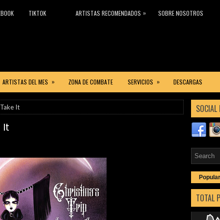
»
EBOOK
TIKTOK
ARTISTAS RECOMENDADOS
SOBRE NOSOTROS
»
»
ARTISTAS DEL MES
ZONA DE COMBATE
SERVICIOS
DESCARGAS
SOCIAL 
 Take It
 It
Popula
TOTAL 