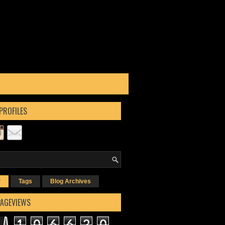
PROFILES
r
Tags
Blog Archives
PAGEVIEWS
1
0
6
6
2
0