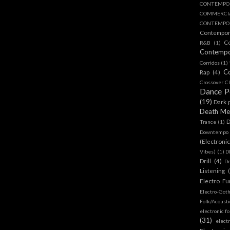
CONTEMPO
COMMERC
CONTEMPOR
Contempo
C
R&B
(1)
Contemp
Corridos
(1)
C
Rap
(4)
Crossover Cl
Dance 
(19)
Dark 
Death Me
D
Trance
(1)
Downtempo
(Electroni
Vibes)
(1)
D
Drill
(4)
D
Listening
Electro Fu
Electro-Got
Folk/Acoust
electronic fo
(31)
elect