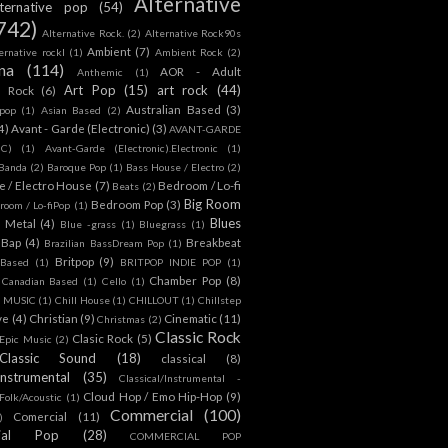
Alternative
lternative pop
(54)
742)
Alternative Rock.
(2)
Alternative Rock90s
Ambient
(7)
ternative rockl
(1)
Ambient Rock
(2)
na
(114)
AOR - Adult
Anthemic
(1)
Art Pop
(15)
art rock
(44)
d Rock
(6)
Australian Based
(3)
 pop
(1)
Asian Based
(2)
4)
Avant - Garde (Electronic)
(3)
AVANT-GARDE
IC)
(1)
Avant-Garde (Electronic).Electronic
(1)
Banda
(2)
Baroque Pop
(1)
Bass House / Electro
(2)
 / Electro House
(7)
Bedroom / Lo-fi
Beats
(2)
Big Room
Bedroom Pop
(3)
room / Lo-fiPop
(1)
Blues
k Metal
(4)
Blue -grass
(1)
Bluegrass
(1)
Bap
(4)
Breakbeat
Brazilian BassDream Pop
(1)
Britpop
(9)
 Based
(1)
BRITPOP INDIE POP
(1)
Chamber Pop
(8)
Canadian Based
(1)
Cello
(1)
S MUSIC
(1)
Chill House
(1)
CHILLOUT
(1)
Chillstep
ve
(4)
Christian
(9)
Cinematic
(11)
Christmas
(2)
Classic Rock
Clasic Rock
(5)
 Epic Music
(2)
Classic Sound
(18)
classical
(8)
Instrumental
(35)
Classical/Instrumental -
Cloud Hop / Emo Hip-Hop
(9)
 Folk/Acoustic
(1)
Commercial
(100)
Comercial
(11)
)
ial Pop
(28)
COMMERCIAL POP