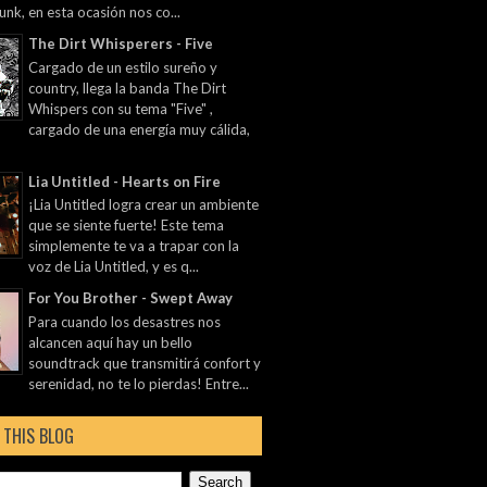
unk, en esta ocasión nos co...
The Dirt Whisperers - Five
Cargado de un estilo sureño y
country, llega la banda The Dirt
Whispers con su tema "Five" ,
cargado de una energía muy cálida,
Lia Untitled - Hearts on Fire
¡Lia Untitled logra crear un ambiente
que se siente fuerte! Este tema
simplemente te va a trapar con la
voz de Lia Untitled, y es q...
For You Brother - Swept Away
Para cuando los desastres nos
alcancen aquí hay un bello
soundtrack que transmitirá confort y
serenidad, no te lo pierdas! Entre...
 THIS BLOG