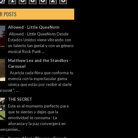
R POSTS
Allowed - Little QueeNotn
Allowed - Little QueeNotn Desde
Estados Unidos viene vibrando con
un talento tan genial y con un género
musical Rock Punk ...
Matthew Lee and the Standbys -
Carousel
Acaricia cada fibra que conforma tu
esencia con la espectacular gama
sónica que estás por recibir al darle
rousel ", ...
THE SECRET
Este es el momento perfecto para
que te sientes y dejes que la
emotividad te consuma : La
añoranza y la paz convergerá en
pensamien...