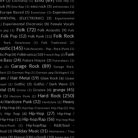
ore
(3)
ElectroPop
(1)
Emo Pop
(1)
ock
(9)
emo rock
(5)
Emo Rap
(1)
entrevistas
(1)
Europe Based
(5)
Experimental
Eurovision
(1)
RIMENTAL (ELECTRONIC)
(3)
Experimental
Experimental Electronic
(8)
Female Vocals
1)
Folk
(72)
Folk Acoustic
(9)
co pop
(1)
Folk
Folk Rock
Folk Pop
(52)
Folk Punk
(11)
k Rock. Americana
(1)
Folk Tradicional
(2)
ustic
(145)
Folk/Acoustic - Pop - Rock/Punk
(1)
Funk
tic/Pop
(4)
Folktronica
(10)
French Pop
(2)
re Bass
(24)
Future House
(3)
Futurebass
(1)
Garage Rock
(89)
p
(2)
Garage Rock.
 Rock
(2)
German Pop
(1)
German pop (Schlager)
(1)
lam / Hair Metal
(19)
Glam Rock
(6)
Global
Gothic
(3)
Gothic / Dark Wave
(7)
spel
(2)
tal
(14)
grunge
(45)
Groove
(6)
Grime
(1)
Hard Rock
(250)
k
(5)
Harcore Punk
(2)
Hardcore Punk
(32)
Heavy
(4)
Hardstyle
(2)
)
Hip Hop
(4)
Hip Hop /Conscious Hip-Hop
(2)
Hip
Hip-Hop
(27)
Hip- hop
(6)
Hip-Hop /
2)
Hip-hop/Rap
(56)
 Hip-Hop
(11)
Hip-hop/Rap
Hip-hop/Rap - R&B/Soul -
ock/Punk
(1)
Holiday Music
(31)
itual
(3)
Horrorcore / Trap
ouse
(9)
House (Old-school)
(10)
hyper pop
(1)