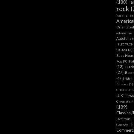
(180)
a
rock
(
Rock
(1)
al
America
Orientate
arternative
Autotune
(
(ELECTRON
Balada
(3)
Bass House
Pop
(9)
Bed
(13)
Blac
(27)
Boom
(4)
British
Brostep
(1)
CHILDREN'
Chillwa
(2)
Cinematic /
(189)
Classical/
Electronic -
Comedy
(1
Commerc