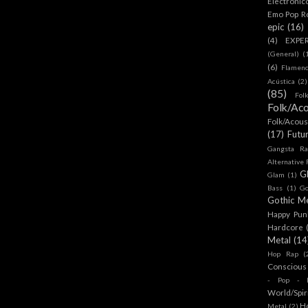
Electronic
Emo Pop R
epic
(16)
(4)
EXPE
(General)
(
(6)
Flamen
Acústica
(2)
(85)
Fol
Folk/Aco
Folk/Acous
(17)
Futu
Gangsta Ra
Alternative
G
Glam
(1)
Bass
(1)
Go
Gothic Me
Happy Pun
Hardcore
Metal
(14
Hop Rap
(
Conscious
- Pop - R
World/Spir
H
Metal
(2)