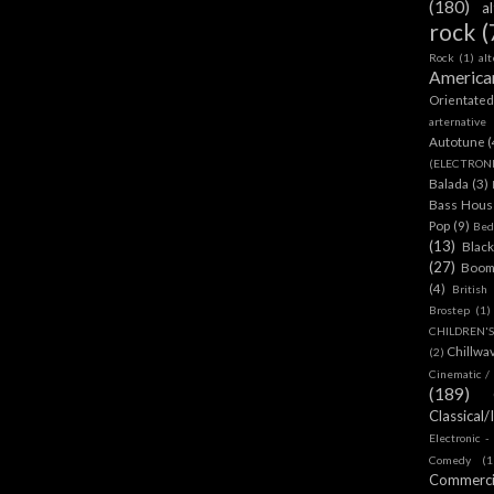
(180)
a
rock
(
Rock
(1)
al
America
Orientate
arternative
Autotune
(
(ELECTRON
Balada
(3)
Bass House
Pop
(9)
Bed
(13)
Blac
(27)
Boom
(4)
British
Brostep
(1)
CHILDREN'
Chillwa
(2)
Cinematic /
(189)
Classical/
Electronic -
Comedy
(1
Commerc