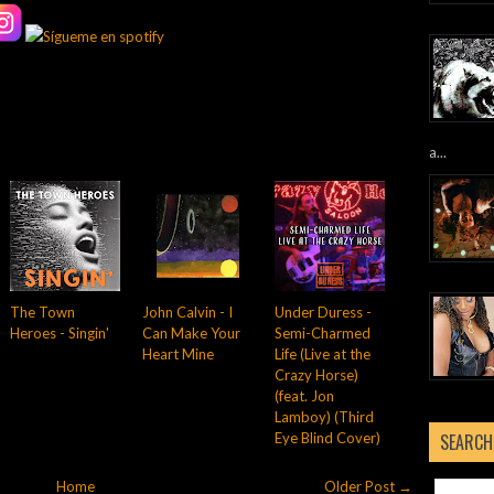
a...
The Town
John Calvin - I
Under Duress -
Heroes - Singin'
Can Make Your
Semi-Charmed
Heart Mine
Life (Live at the
Crazy Horse)
(feat. Jon
Lamboy) (Third
Eye Blind Cover)
SEARCH
Home
Older Post →