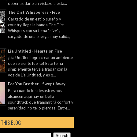
deberías darle un vistazo a esta...
The Dirt Whisperers - Five
Cargado de un estilo sureño y
country, llega la banda The Dirt
Whispers con su tema "Five" ,
cargado de una energía muy cálida,
Lia Untitled - Hearts on Fire
¡Lia Untitled logra crear un ambiente
que se siente fuerte! Este tema
simplemente te va a trapar con la
voz de Lia Untitled, y es q...
For You Brother - Swept Away
Para cuando los desastres nos
alcancen aquí hay un bello
soundtrack que transmitirá confort y
serenidad, no te lo pierdas! Entre...
 THIS BLOG