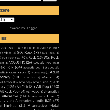
RCHIVE
Powered by
Blogger
.
CLOUD
70s Rock
(3)
80´s
)
80'S ROCK
(1)
80's VIBES
(1)
80s Rock
(78)
0´s Vibes
(3)
80s Rock.
(4)
90s Rock
90´s Rock
(13)
8)
90's rock
(11)
ACOUSTIC
(26)
Acoustic - Pop - R&B
Jazz
(1)
tic Folk
(64)
acoustic pop
(11)
acoustic
Adult
ustic
(4)
acustic rock
(3)
Acústica Pop
(1)
orary
(130)
Afrobeat
(4)
Afro Pop
(2)
(6)
Afrobeats / Afro-pop / Afro-fusion
(6)
al
(1)
ntry
(126)
Alt Pop
(260)
Alt Folk
(21)
Alt Rock Pop
(54)
alternativa
ALT-FOLK
(3)
Alternative
(14)
Alternative - Indie
(6)
Alternative / Indie R&B
(27)
 / Indie
(1)
Alternative Metal
ive Hip-Hop
(31)