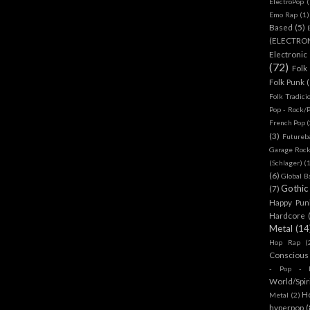
ElectroPop
(
Emo Rap
(1)
Based
(5)
(ELECTRO
Electronic
(72)
Folk
Folk Punk
Folk Tradici
Pop - Rock/
French Pop
(
(3)
Futureb
Garage Rock
(Schlager)
(
(6)
Global B
Gothic
(7)
Happy Pun
Hardcore
Metal
(14
Hop Rap
(
Conscious
- Pop - R
World/Spir
H
Metal
(2)
hyperpop
(