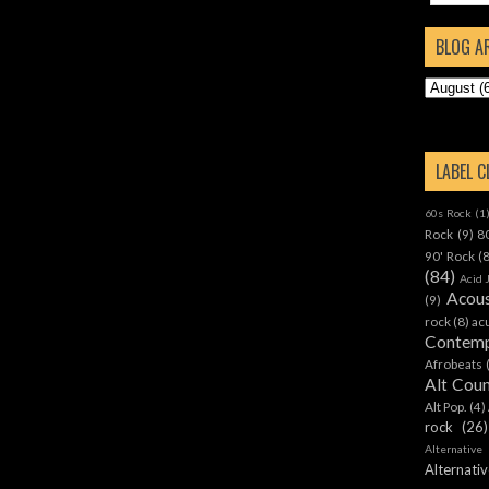
BLOG A
LABEL 
60s Rock
(1
Rock
(9)
8
90' Rock
(
(84)
Acid 
Acous
(9)
rock
(8)
ac
Contemp
Afrobeats
Alt Cou
Alt Pop.
(4)
rock
(26)
Alternative
Alternat