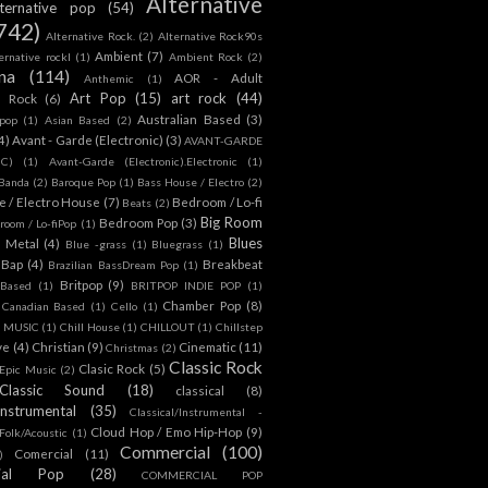
Alternative
lternative pop
(54)
742)
Alternative Rock.
(2)
Alternative Rock90s
Ambient
(7)
ternative rockl
(1)
Ambient Rock
(2)
na
(114)
AOR - Adult
Anthemic
(1)
Art Pop
(15)
art rock
(44)
d Rock
(6)
Australian Based
(3)
 pop
(1)
Asian Based
(2)
4)
Avant - Garde (Electronic)
(3)
AVANT-GARDE
IC)
(1)
Avant-Garde (Electronic).Electronic
(1)
Banda
(2)
Baroque Pop
(1)
Bass House / Electro
(2)
 / Electro House
(7)
Bedroom / Lo-fi
Beats
(2)
Big Room
Bedroom Pop
(3)
room / Lo-fiPop
(1)
Blues
k Metal
(4)
Blue -grass
(1)
Bluegrass
(1)
Bap
(4)
Breakbeat
Brazilian BassDream Pop
(1)
Britpop
(9)
 Based
(1)
BRITPOP INDIE POP
(1)
Chamber Pop
(8)
Canadian Based
(1)
Cello
(1)
S MUSIC
(1)
Chill House
(1)
CHILLOUT
(1)
Chillstep
ve
(4)
Christian
(9)
Cinematic
(11)
Christmas
(2)
Classic Rock
Clasic Rock
(5)
 Epic Music
(2)
Classic Sound
(18)
classical
(8)
Instrumental
(35)
Classical/Instrumental -
Cloud Hop / Emo Hip-Hop
(9)
 Folk/Acoustic
(1)
Commercial
(100)
Comercial
(11)
)
ial Pop
(28)
COMMERCIAL POP