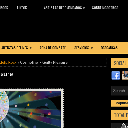
»
EBOOK
TIKTOK
ARTISTAS RECOMENDADOS
SOBRE NOSOTROS
»
»
ARTISTAS DEL MES
ZONA DE COMBATE
SERVICIOS
DESCARGAS
SOCIAL 
delic Rock
» Cosmoliner - Guilty Pleasure
asure
Popula
TOTAL 