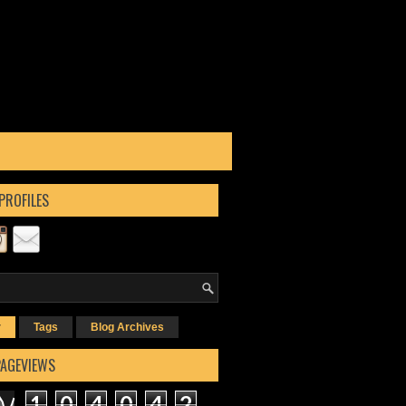
PROFILES
r
Tags
Blog Archives
PAGEVIEWS
1
0
4
0
4
2