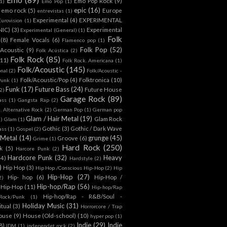
Emo Pop Rock
(9)
1)
Emo Pop
(1)
epic
(16)
emo rock
(5)
Europe
entrevistas
(1)
Experimental
(4)
EXPERIMENTAL
Eurovision
(1)
NIC)
(3)
Experimental
Experimental (General)
(1)
Folk
(8)
Female Vocals
(6)
Flamenco pop
(1)
Folk Pop
(52)
 Acoustic
(9)
Folk Acústica
(2)
Folk Rock
(85)
(11)
Folk Rock. Americana
(1)
Folk/Acoustic
(145)
onal
(2)
Folk/Acoustic -
Folk/Acoustic/Pop
(4)
Folktronica
(10)
Punk
(1)
Funk
(17)
Future Bass
(24)
Future House
2)
Garage Rock
(89)
ass
(1)
Gangsta Rap
(2)
. Alternative Rock
(2)
German Pop
(1)
German pop
Glam / Hair Metal
(19)
Glam Rock
1)
Glam
(1)
Gothic
(3)
Gothic / Dark Wave
ass
(1)
Gospel
(2)
 Metal
(14)
grunge
(45)
Groove
(6)
Grime
(1)
Hard Rock
(250)
k
(5)
Harcore Punk
(2)
Hardcore Punk
(32)
Heavy
(4)
Hardstyle
(2)
)
Hip Hop
(3)
Hip Hop /Conscious Hip-Hop
(2)
Hip
Hip-Hop
(27)
Hip- hop
(6)
Hip-Hop /
2)
Hip-hop/Rap
(56)
 Hip-Hop
(11)
Hip-hop/Rap
Hip-hop/Rap - R&B/Soul -
ock/Punk
(1)
Holiday Music
(31)
itual
(3)
Horrorcore / Trap
ouse
(9)
House (Old-school)
(10)
hyper pop
(1)
Indie
(29)
Indie
8)
IDM
(1)
independet rock
(2)