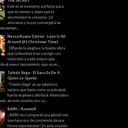
THE SECRET
Este es el momento perfecto para
que te sientes y dejes que la
emotividad te consuma : La
añoranza y la paz convergerá en
pensamien...
Nessa Ruane Dalton - Love Is All
Around (At Christmas Time)
Difunde la alegría y la buena vibra
que la Navidad trae consigo con
nada más y nada menos que
 de el nuevo lanzamiento que se en...
Toledo Vega - El Saco Es De A
Quien Le Quede
“Toledo Vega” es un talentoso
músico que tiene como su principal
fuerte el género del Rock Alternativo
unk, en esta ocasión nos co...
BAÏKI – KosmoX
¡ BAÏKI nos comparte una genial rola
que hace eco de conciencia de una
forma espectacular! En esta ocasión