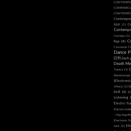
CONTEMPO
COMMERC
CONTEMPOR
Contempo
C
R&B
(1)
Contemp
Corridos
(1)
C
Rap
(4)
Crossover Cl
Dance 
(19)
Dark 
Death Me
D
Trance
(1)
Downtempo
(Electroni
Vibes)
(1)
D
Drill
(4)
D
Listening
Electro Fu
Electro-Got
- Hip-hop/R
Electronic F
Ele
rock
(2)