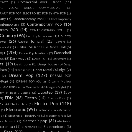
Commercial Vocal Dance
(11)
RARY
(1)
IAL VOCAL DANCE COMMERCIAL POP
ARY POP POP ELECTRONIC POP SYNTH POP
(1)
rany
(7)
Contemporany Pop
(11)
Contemporany
Contemporary Pop
(16)
ontemporary
(3)
orary R&B
(14)
CONTEMPORARY SOUL
(1)
Country
(96)
Country
Country Americana
(1)
over
(26)
Cover (official)
(25)
Covers
(1)
Cumbia
(6)
Dance
(8)
Dance Hall
(5)
assical
(1)
Pop
(204)
Dancehall
Dance Pop Nu-disco
(2)
pop
(8)
Dark wave
(5)
DARK-POP
(1)
Darkwave
(1)
tal
(19)
Deathcore
(8)
Deep House
(8)
Deep
isco
(11)
Doom Metal / Sludge
(7)
disco rap
(2)
Dream Pop
(127)
DREAM POP
(2)
c/Pop)
(4)
DREAM POP (Guitar Dreamy Mellow
REAM POP (Guitar Washed-out/Shoegaze Style)
(1)
Dubstep
(19)
Easy
rum N Bass / Jungle
(2)
EDM
(43)
Electro
(14)
(3)
Electro Folk
(1)
Electro Pop
(118)
nk
(4)
Electro Jazz
(1)
Electronic
(99)
h
(1)
Electronic - Folk/Acoustic
ap
(1)
Electronic - Rock/Punk
(1)
electronic folk
(2)
electronic pop
(31)
olk Acoustic
(1)
electronic
ctronica
(11)
Electronicore
(3)
Electrónica
(2)
Emo
(89)