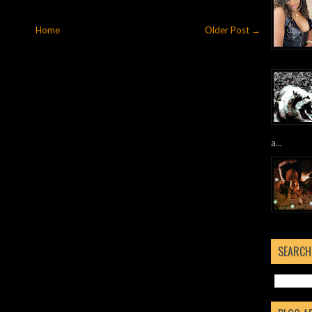
Home
Older Post →
a...
SEARCH