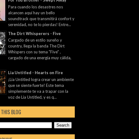
For You Brother - Swept Away
Para cuando los desastres nos
alcancen aquí hay un bello
soundtrack que transmitirá confort y
serenidad, no te lo pierdas! Entre...
The Dirt Whisperers - Five
Cargado de un estilo sureño y
country, llega la banda The Dirt
Whispers con su tema "Five" ,
cargado de una energía muy cálida,
Lia Untitled - Hearts on Fire
¡Lia Untitled logra crear un ambiente
que se siente fuerte! Este tema
simplemente te va a trapar con la
voz de Lia Untitled, y es q...
 THIS BLOG