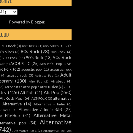
RCHIVE
Powered by
Blogger
.
CLOUD
70s Rock
(3)
80´s
)
80'S ROCK
(1)
80's VIBES
(1)
80s Rock
(78)
0´s Vibes
(3)
80s Rock.
(4)
90s Rock
90´s Rock
(13)
8)
90's rock
(11)
ACOUSTIC
(25)
Acoustic - Pop - R&B
Jazz
(1)
ic Folk
(62)
acoustic pop
(11)
acoustic rock
Adult
(4)
acustic rock
(3)
Acústica Pop
(1)
orary
(130)
Afrobeat
(4)
Afro Pop
(2)
(6)
Afrobeats / Afro-pop / Afro-fusion
(6)
al
(1)
ntry
(126)
Alt Pop
(260)
Alt Folk
(21)
Alt Rock Pop
(54)
alternativa
ALT-FOLK
(3)
Alternative
(14)
Alternative - Indie
(6)
Alternative / Indie R&B
(27)
 / Indie
(1)
Alternative Metal
ive Hip-Hop
(31)
Alternative
lternative pop
(54)
742)
Alternative Rock.
(2)
Alternative Rock90s