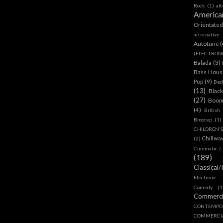
Rock
(1)
al
America
Orientate
arternative
Autotune
(
(ELECTRON
Balada
(3)
Bass House
Pop
(9)
Bed
(13)
Blac
(27)
Boom
(4)
British
Brostep
(1)
CHILDREN'
Chillwa
(2)
Cinematic /
(189)
Classical/
Electronic -
Comedy
(1
Commerc
CONTEMPO
COMMERC