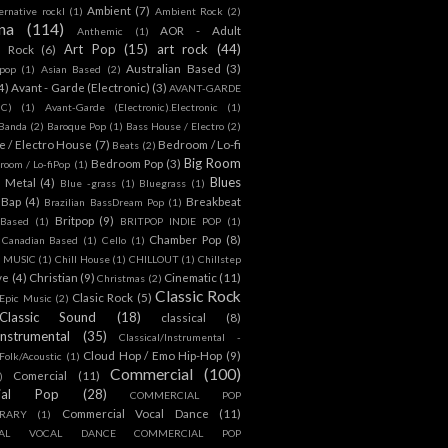
Ambient
(7)
ternative rockl
(1)
Ambient Rock
(2)
na
(114)
AOR - Adult
Anthemic
(1)
Art Pop
(15)
art rock
(44)
d Rock
(6)
Australian Based
(3)
 pop
(1)
Asian Based
(2)
4)
Avant - Garde (Electronic)
(3)
AVANT-GARDE
IC)
(1)
Avant-Garde (Electronic).Electronic
(1)
Banda
(2)
Baroque Pop
(1)
Bass House / Electro
(2)
 / Electro House
(7)
Bedroom / Lo-fi
Beats
(2)
Big Room
Bedroom Pop
(3)
room / Lo-fiPop
(1)
Blues
k Metal
(4)
Blue -grass
(1)
Bluegrass
(1)
Bap
(4)
Breakbeat
Brazilian BassDream Pop
(1)
Britpop
(9)
 Based
(1)
BRITPOP INDIE POP
(1)
Chamber Pop
(8)
Canadian Based
(1)
Cello
(1)
S MUSIC
(1)
Chill House
(1)
CHILLOUT
(1)
Chillstep
ve
(4)
Christian
(9)
Cinematic
(11)
Christmas
(2)
Classic Rock
Clasic Rock
(5)
 Epic Music
(2)
Classic Sound
(18)
classical
(8)
Instrumental
(35)
Classical/Instrumental -
Cloud Hop / Emo Hip-Hop
(9)
 Folk/Acoustic
(1)
Commercial
(100)
Comercial
(11)
)
ial Pop
(28)
COMMERCIAL POP
Commercial Vocal Dance
(11)
RARY
(1)
IAL VOCAL DANCE COMMERCIAL POP