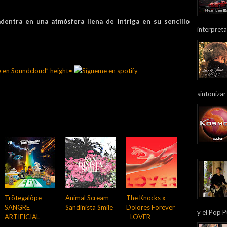
dentra en una atmósfera llena de intriga en su sencillo
interpreta
sintonizar
Trötegalôpe -
Animal Scream -
The Knocks x
SANGRE
Sandinista Smile
Dolores Forever
y el Pop P
ARTIFICIAL
- LOVER