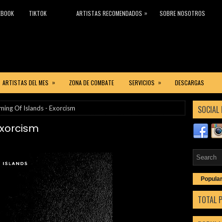
»
EBOOK
TIKTOK
ARTISTAS RECOMENDADOS
SOBRE NOSOTROS
»
»
ARTISTAS DEL MES
ZONA DE COMBATE
SERVICIOS
DESCARGAS
SOCIAL 
ing Of Islands - Exorcism
Exorcism
Popula
TOTAL 