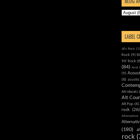
BLOG A
LABEL 
60s Rock
(1
Rock
(9)
8
90' Rock
(
(84)
Acid 
Acoust
(9)
(8)
acustic
Contemp
Afrobeats
Alt Cou
Alt Pop.
(4)
rock
(26)
Alternative
Alternat
(180)
a
rock
(