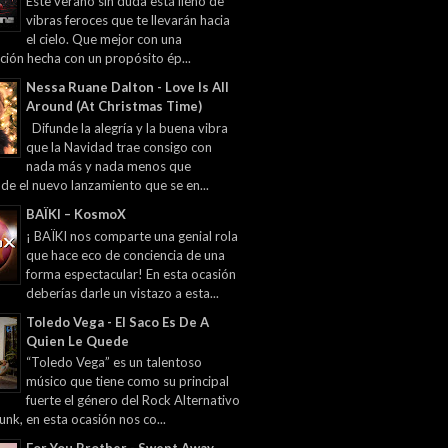
Este verano sin duda está lleno de
vibras feroces que te llevarán hacia
el cielo. Que mejor con una
ción hecha con un propósito ép...
Nessa Ruane Dalton - Love Is All
Around (At Christmas Time)
Difunde la alegría y la buena vibra
que la Navidad trae consigo con
nada más y nada menos que
 de el nuevo lanzamiento que se en...
BAÏKI – KosmoX
¡ BAÏKI nos comparte una genial rola
que hace eco de conciencia de una
forma espectacular! En esta ocasión
deberías darle un vistazo a esta...
Toledo Vega - El Saco Es De A
Quien Le Quede
“Toledo Vega” es un talentoso
músico que tiene como su principal
fuerte el género del Rock Alternativo
unk, en esta ocasión nos co...