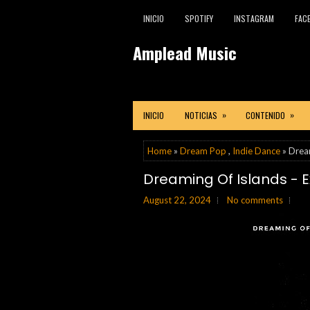
INICIO
SPOTIFY
INSTAGRAM
FAC
Amplead Music
»
»
INICIO
NOTICIAS
CONTENIDO
Home
»
Dream Pop
,
Indie Dance
» Dream
Dreaming Of Islands - 
August 22, 2024
No comments