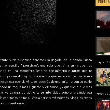
POPULA
tante y de suspenso tenemos la llegada de la banda Sueca
play a " Ca
n el sencillo
"Exorcism"
, una rola buenísima en la que nos
ndo en una atmósfera llena de ese misterio e intriga que te
ento, ya que el conjunto de sonidos que genera nutre muchísimo
tienen esa esencia vintage, además de una guitarra con un estilo
iendo un toque más juguetón y dinámico, ¿Y qué fue lo que más
ras va avanzando aumenta su intensidad sonora, creando esa
nuestros 
a con ganas de más. ¡Ven a darle play! Además, visita las redes
ias por visitarnos!