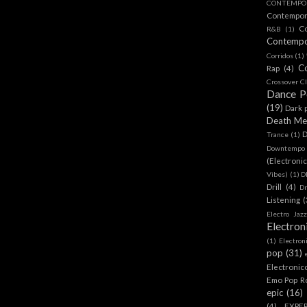
CONTEMPOR
Contempo
C
R&B
(1)
Contemp
Corridos
(1)
C
Rap
(4)
Crossover Cl
Dance 
(19)
Dark 
Death Me
D
Trance
(1)
Downtempo
(Electroni
Vibes)
(1)
D
Drill
(4)
D
Listening
(
Electro Jazz
Electron
(1)
Electron
pop
(31)
Electronic
Emo Pop R
epic
(16)
(4)
EXPE