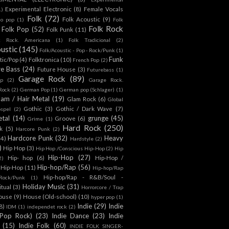
Experimental Electronic
(8)
Female Vocals
1)
Folk
(72)
Folk Acoustic
(9)
co pop
(1)
Folk
Folk Rock
Folk Pop
(52)
Folk Punk
(11)
k Rock. Americana
(1)
Folk Tradicional
(2)
ustic
(145)
Folk/Acoustic - Pop - Rock/Punk
(1)
Funk
tic/Pop
(4)
Folktronica
(10)
French Pop
(2)
re Bass
(24)
Future House
(3)
Futurebass
(1)
Garage Rock
(89)
p
(2)
Garage Rock.
 Rock
(2)
German Pop
(1)
German pop (Schlager)
(1)
lam / Hair Metal
(19)
Glam Rock
(6)
Global
Gothic
(3)
Gothic / Dark Wave
(7)
spel
(2)
tal
(14)
grunge
(45)
Groove
(6)
Grime
(1)
Hard Rock
(250)
k
(5)
Harcore Punk
(2)
Hardcore Punk
(32)
Heavy
(4)
Hardstyle
(2)
)
Hip Hop
(3)
Hip Hop /Conscious Hip-Hop
(2)
Hip
Hip-Hop
(27)
Hip- hop
(6)
Hip-Hop /
2)
Hip-hop/Rap
(56)
 Hip-Hop
(11)
Hip-hop/Rap
Hip-hop/Rap - R&B/Soul -
ock/Punk
(1)
Holiday Music
(31)
itual
(3)
Horrorcore / Trap
ouse
(9)
House (Old-school)
(10)
hyper pop
(1)
Indie
(29)
Indie
8)
IDM
(1)
independet rock
(2)
 Pop Rock)
(23)
Indie Dance
(23)
Indie
(15)
Indie Folk
(60)
INDIE FOLK SINGER-