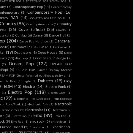
ARY POP POP ELECTRONIC POP SYNTH POP
(1)
rany
(7)
Contemporany Pop
(11)
Contemporany
Contemporary Pop
(16)
ontemporary
(3)
orary R&B
(14)
CONTEMPORARY SOUL
(1)
Country
(96)
Country
Country Americana
(1)
over
(26)
Cover (official)
(25)
Covers
(1)
Cumbia
(6)
Dance
(8)
Dance Hall
(5)
assical
(1)
Pop
(204)
Dancehall
Dance Pop Nu-disco
(2)
pop
(8)
Dark wave
(5)
DARK-POP
(1)
Darkwave
(1)
tal
(19)
Deathcore
(8)
Deep House
(8)
Deep
isco
(11)
Doom Metal / Sludge
(7)
disco rap
(2)
Dream Pop
(127)
DREAM POP
(2)
c/Pop)
(4)
DREAM POP (Guitar Dreamy Mellow
REAM POP (Guitar Washed-out/Shoegaze Style)
(1)
Dubstep
(19)
Easy
rum N Bass / Jungle
(2)
EDM
(43)
Electro
(14)
3)
Electro Funk
(4)
Electro Pop
(118)
(1)
Electro-Goth
(1)
ic
(99)
Electronic - Folk/Acoustic - Hip-hop/Rap
electronic
ic - Rock/Punk
(1)
electronic folk
(2)
Electronica
(11)
electronic rock
(2)
Electrónica
(2)
Emo
(89)
ore
(3)
ElectroPop
(1)
Emo Pop
(1)
ock
(9)
emo rock
(5)
Emo Rap
(1)
entrevistas
(1)
Europe Based
(5)
Experimental
Eurovision
(1)
RIMENTAL (ELECTRONIC)
(3)
Experimental