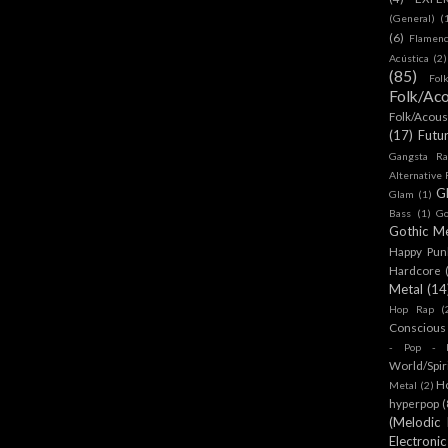
(General)
(
(6)
Flamen
Acústica
(2)
(85)
Fol
Folk/Aco
Folk/Acous
(17)
Futu
Gangsta Ra
Alternative
G
Glam
(1)
Bass
(1)
Go
Gothic Me
Happy Pun
Hardcore
Metal
(14
Hop Rap
(
Conscious
- Pop - R
World/Spir
H
Metal
(2)
hyperpop
(
(Melodic
Electronic