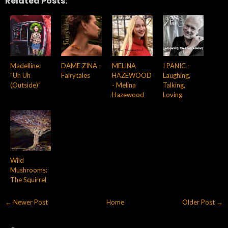
Related Posts:
Madelline:
DAME ZINA -
MELINA
I PANIC -
"Uh Uh
Fairytales
HAZEWOOD
Laughing,
(Outside)"
- Melina
Talking,
Hazewood
Loving
Wild
Mushrooms:
The Squirrel
← Newer Post
Home
Older Post →