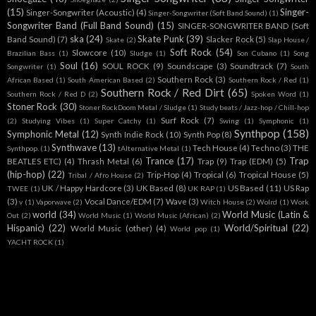
(15)
Singer-
Singer-Songwriter (Acoustic)
(4)
Singer-Songwriter (Soft Band Sound)
(1)
Songwriter Band (Full Band Sound)
(15)
SINGER-SONGWRITER BAND (Soft
ska
(24)
Skate Punk
(39)
Band Sound)
(7)
Slacker Rock
(5)
Skate
(2)
Slap House /
Soft Rock
(54)
Slowcore
(10)
Brazilian Bass
(1)
Sludge
(1)
Son Cubano
(1)
Song
Soul
(16)
SOUL ROCK
(9)
Soundscape
(3)
Soundtrack
(7)
Songwriter
(1)
South
Southern Rock
(3)
African Based
(1)
South American Based
(2)
Southern Rock / Red
(1)
Southern Rock / Red Dirt
(65)
Southern Rock / Red D
(2)
Spoken Word
(1)
Stoner Rock
(30)
Stoner RockDoom Metal / Sludge
(1)
Study beats / Jazz-hop / Chill-hop
Surf Rock
(7)
(2)
Studying Vibes
(1)
Super Catchy
(1)
Swing
(1)
Symphonic
(1)
Synthpop
(158)
Symphonic Metal
(12)
Synth Indie Rock
(10)
Synth Pop
(8)
Synthwave
(13)
Tech House
(4)
Techno
(3)
THE
Synthpop.
(1)
tAlternative Metal
(1)
Trance
(17)
Trap
BEATLES ETC)
(4)
Thrash Metal
(6)
Trap
(9)
Trap (EDM)
(5)
(hip-hop)
(22)
Trip-Hop
(4)
Tropical
(6)
Tropical House
(5)
Tribal / Afro House
(2)
UK / Happy Hardcore
(3)
UK Based
(8)
US Based
(11)
US Rap
TWEE
(1)
UK RAP
(1)
(3)
Vocal Dance/EDM
(7)
Wave
(3)
v
(1)
Vaporwave
(2)
Witch House
(2)
Wolrd
(1)
Work
world
(34)
World Music (Latin &
Out
(2)
World Music
(1)
World Music (African)
(2)
Hispanic)
(22)
World/Spiritual
(22)
World Music (other)
(4)
World pop
(1)
YACHT ROCK
(1)