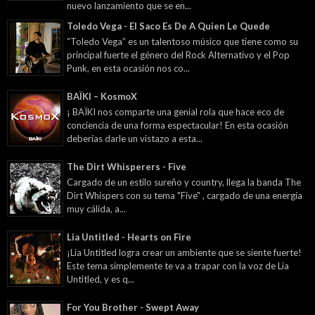
nuevo lanzamiento que se en...
Toledo Vega - El Saco Es De A Quien Le Quede
“Toledo Vega” es un talentoso músico que tiene como su
principal fuerte el género del Rock Alternativo y el Pop
Punk, en esta ocasión nos co...
BAÏKI – KosmoX
¡ BAÏKI nos comparte una genial rola que hace eco de
conciencia de una forma espectacular! En esta ocasión
deberías darle un vistazo a esta...
The Dirt Whisperers - Five
Cargado de un estilo sureño y country, llega la banda The
Dirt Whispers con su tema "Five" , cargado de una energía
muy cálida, a...
Lia Untitled - Hearts on Fire
¡Lia Untitled logra crear un ambiente que se siente fuerte!
Este tema simplemente te va a trapar con la voz de Lia
Untitled, y es q...
For You Brother - Swept Away