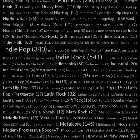
Hard Rock
(250)
Hardcore
Happy Punk
(5)
Hardcore
(4)
Harcore Punk
(2)
Punk
(32)
Heavy Metal
(14)
Hip Hop
(3)
Hardstyle
(2)
Hip Hop /Conscious Hip-Hop
Hip-Hop
(27)
Hip- hop
(6)
Hip-Hop / Conscious Hip-Hop
(11)
(2)
Hip Hop Rap
(2)
Hip-hop/Rap
(56)
Hip-hop/Rap - R&B/Soul -
Hip-hop/Rap - Pop - Rock/Punk
(1)
Holiday Music
(31)
World/Spiritual
(3)
House
(9)
Horrorcore / Trap Metal
(2)
Indie
House (Old-school)
(10)
hyperpop
(8)
hyper pop
(1)
IDM
(1)
independet rock
(2)
(29)
Indie (Melodic Pop Rock)
(23)
Indie Dance
(23)
Indie Electronic
(15)
Indie Folk
(60)
INDIE FOLK SINGER-SONGWRITER BAND (Soft Band Sound)
(1)
Indie Pop
(340)
indie pop.
(4)
Indie Pop. Alternative
Indie Pop. Alt Pop
(1)
Indie Rock
(541)
Rock
(3)
Indie R&BSlap House
(1)
Indie Rock Alternative
Indietronica
(50)
Industrial
(20)
Rock
(1)
Indie RockIndie Pop
(1)
indietrónica
(1)
Industrial Metal
(4)
instrumental
(11)
Instrumental Hip-Hop
(2)
International Hip-Hop
J-pop
(17)
Jazz
(36)
Jazz Fusion
(6)
(2)
Irish Based
(1)
Jangle Pop
(2)
Jazz Pop
(2)
K
Latin
(13)
K-Pop
(5)
pop
(1)
Krautrock
(2)
LATIN ALTERNATIVE POP
(1)
Latin Hip Hop
(1)
Latin Pop
(187)
Latin Hip-Hop
(37)
Latin
Latin House
(5)
Latín Hip-Hop
(1)
Latin Rock
(82)
Pop / Reggaeton
(17)
Latino
(1)
Leftfield
(2)
Leftfield Bass
(2)
Lo-fi Rock
(16)
Light Drum & Bass
(3)
Lofi
(5)
LOFI (Guitar Music)
Lo-fi Hip-Hop
(1)
(3)
Lofi Pop
(5)
LOVE SONG
(3)
Lofi Hip-Hop
(2)
Lounge
(2)
LT ROCK POP
(1)
Mainline
Male Vocals
(12)
Math Rock
(21)
Melodic Hardcore
(7)
Drum & Bass
(2)
Melodic Metal
(39)
Metal
(41)
Metal - Rock/Punk
(3)
Metal alternativo
(2)
Metal
Metalcore
(145)
Modern
(3)
Core
(2)
Metal Pop
(1)
metal rock
(2)
Midtempo
(2)
Modern Progressive Rock
(47)
Moombahton
(3)
Motivational
(1)
Música Popular
New wave
(52)
Neo-Soul
(7)
NEW AGE
(4)
(1)
Neo / Modern Classical
(1)
neofolk
(1)