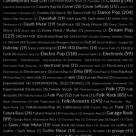
Country
(96)
Contemporary R&B
(14)
CONTEMPORARY SOUL
(1)
Corridos
(1)
Cover
(26)
Cover (official)
(25)
Country Rap
(4)
Country Americana
(1)
Covers
(1)
Dance Pop
(204)
Cumbia
(6)
Dance
(8)
Dance Hall
(5)
Crossover Classical
(1)
Dancehall
(19)
Dark pop
(8)
Dark wave
(5)
Dance Pop Nu-disco
(2)
DARK-POP
(1)
Death Metal
(19)
Deathcore
(8)
Deep House
(8)
Darkwave
(1)
Deep Trance
(1)
Dream Pop
Disco
(11)
Doom Metal / Sludge
(7)
disco rap
(2)
Downtempo
(2)
(127)
DREAM POP (Electronic/Pop)
(4)
DREAM POP (Guitar Dreamy Mellow Vibes)
Drill
(4)
(1)
DREAM POP (Guitar Washed-out/Shoegaze Style)
(1)
Drum N Bass / Jungle
(2)
Dubstep
(19)
EDM
(43)
Electro
(14)
Easy Listening
(3)
Electro
Electro Folk
(1)
Electro Pop
(118)
Electronic
(99)
Funk
(4)
Electro Jazz
(1)
Electro-Goth
(1)
Electronic - Folk/Acoustic - Hip-hop/Rap
(1)
Electronic - Rock/Punk
(1)
electronic folk
(2)
electronic pop
(31)
Electronica
(11)
Electronic Folk Acoustic
(1)
electronic rock
(2)
Emo
(89)
Electronicore
(3)
Emo Pop Rock
Electrónica
(2)
ElectroPop
(1)
Emo Pop
(1)
epic
(16)
(9)
emo rock
(5)
Europe Based
(5)
Emo Rap
(1)
entrevistas
(1)
Eurovision
(1)
Experimental
(4)
EXPERIMENTAL (ELECTRONIC)
(3)
Experimental (General)
(1)
Folk
(72)
Experimental Electronic
(8)
Female Vocals
(6)
Folk
Flamenco pop
(1)
Folk Rock
(85)
Folk Pop
(52)
Acoustic
(9)
Folk Punk
(11)
Folk Acústica
(2)
Folk
Folk/Acoustic
(145)
Rock. Americana
(1)
Folk Tradicional
(2)
Folk/Acoustic - Pop -
Funk
(17)
Folk/Acoustic/Pop
(4)
Folktronica
(10)
Rock/Punk
(1)
French Pop
(2)
Garage Rock
Future Bass
(24)
Future House
(3)
Futurebass
(1)
Gangsta Rap
(2)
(89)
Garage Rock. Alternative Rock
(2)
German Pop
(1)
German pop (Schlager)
(1)
Glam
Glam / Hair Metal
(19)
Glam Rock
(6)
Gothic
(3)
(1)
Global Bass
(1)
Gospel
(2)
Gothic Metal
(14)
grunge
(45)
Gothic / Dark Wave
(7)
Groove
(6)
Grime
(1)