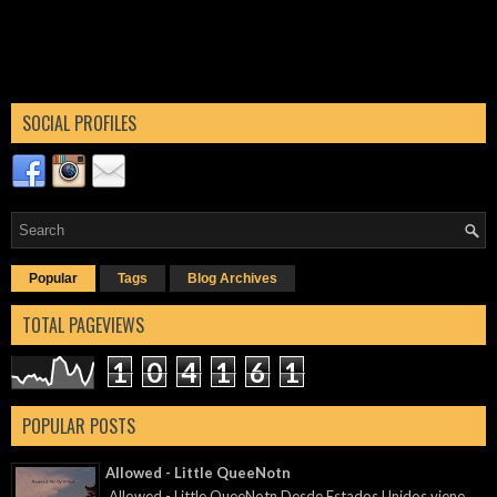
SOCIAL PROFILES
Popular
Tags
Blog Archives
TOTAL PAGEVIEWS
1
0
4
1
6
1
POPULAR POSTS
Allowed - Little QueeNotn
Allowed - Little QueeNotn Desde Estados Unidos viene