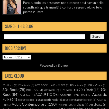
Para cuando los desastres nos alcancen aquí hay un bello
soundtrack que transmitirá confort y serenidad, no te lo
pierdas! Entre...
SEARCH THIS BLOG
BLOG ARCHIVE
Powered by
Blogger
.
LABEL CLOUD
70s Rock
(3)
80´s Rock
(9)
80´s Vibes
(3)
60s Rock
(1)
80'S ROCK
(1)
80's VIBES
(1)
80s Rock
(78)
90s
90´s Rock
(13)
80s Rock.
(4)
90' Rock
(8)
90's rock
(11)
Rock
(84)
Acoustic
ACOUSTIC
(26)
Acoustic - Pop - R&B
(9)
Acid Jazz
(1)
Folk
(64)
acoustic pop
(11)
acoustic rock
(8)
acustic
(4)
acustic rock
(3)
Acústica
Adult Contemporary
(130)
Afrobeat
(4)
Afrobeats
(6)
Pop
(1)
Afro Pop
(2)