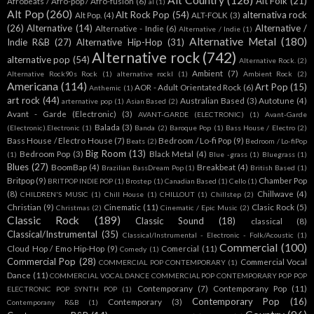
Alt Country
(126)
Alt Folk
(21)
Afrobeats / Afro-pop / Afro-fusion
(6)
al
(1)
Alt Pop
(260)
Alt Rock Pop
(54)
alternativa rock
Alt Pop.
(4)
ALT-FOLK
(3)
(26)
Alternative
(14)
Alternative /
Alternative - Indie
(6)
Alternative / Indie
(1)
Alternative Metal
(180)
Indie R&B
(27)
Alternative Hip-Hop
(31)
Alternative rock
(742)
alternative pop
(54)
Alternative Rock.
(2)
Ambient
(7)
Alternative Rock90s Rock
(1)
alternative rockl
(1)
Ambient Rock
(2)
Americana
(114)
Art Pop
(15)
AOR - Adult Orientated Rock
(6)
Anthemic
(1)
art rock
(44)
Australian Based
(3)
Autotune
(4)
arternative pop
(1)
Asian Based
(2)
Avant - Garde (Electronic)
(3)
AVANT-GARDE (ELECTRONIC)
(1)
Avant-Garde
Balada
(3)
(Electronic).Electronic
(1)
Banda
(2)
Baroque Pop
(1)
Bass House / Electro
(2)
Bass House / Electro House
(7)
Bedroom / Lo-fi Pop
(9)
Beats
(2)
Bedroom / Lo-fiPop
Big Room
(13)
Bedroom Pop
(3)
Black Metal
(4)
(1)
Blue -grass
(1)
Bluegrass
(1)
Blues
(27)
BoomBap
(4)
Breakbeat
(4)
Brazilian BassDream Pop
(1)
British Based
(1)
Britpop
(9)
Chamber Pop
BRITPOP INDIE POP
(1)
Brostep
(1)
Canadian Based
(1)
Cello
(1)
(8)
Chillwave
(4)
CHILDREN'S MUSIC
(1)
Chill House
(1)
CHILLOUT
(1)
Chillstep
(2)
Christian
(9)
Cinematic
(11)
Clasic Rock
(5)
Christmas
(2)
Cinematic / Epic Music
(2)
Classic Rock
(189)
Classic Sound
(18)
classical
(8)
Classical/Instrumental
(35)
Classical/Instrumental - Electronic - Folk/Acoustic
(1)
Commercial
(100)
Cloud Hop / Emo Hip-Hop
(9)
Comercial
(11)
Comedy
(1)
Commercial Pop
(28)
Commercial Vocal
COMMERCIAL POP CONTEMPORARY
(1)
Dance
(11)
COMMERCIAL VOCAL DANCE COMMERCIAL POP CONTEMPORARY POP POP
Contemporany
(7)
Contemporany Pop
(11)
ELECTRONIC POP SYNTH POP
(1)
Contemporary Pop
(16)
Contemporary
(3)
Contemporany R&B
(1)