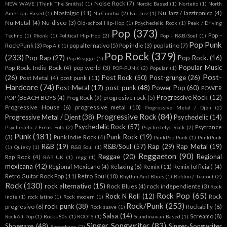
Noise Rock
(7)
NEW WAVE (Think The Smiths)
(1)
Nordic Based
(1)
Norteño
(1)
North
Nostalgic
(11)
Nu Jazz / Jazztronica
(4)
American Based
(1)
Nu Cumbia
(2)
Nu Jazz
(1)
Nu Metal
(4)
Nu-disco
(3)
Old-school Hip-Hop
(1)
Pdychedelic Rock
(1)
Peak / Driving
Pop
(373)
Pop -
Techno
(1)
Phonk
(1)
Political Hip-Hop
(2)
Pop - R&B/Soul
(1)
Pop Punk
Rock/Punk
(3)
pop alternativo
(5)
Pop indie
(3)
pop latino
(7)
Pop Alt
(1)
Pop Rock
(379)
(233)
Pop Rap
(27)
Pop Rock.
(16)
Pop Reagge
(1)
Popular Music
Pop Rock. Indie Rock
(4)
pop world
(3)
POP-PUNK
(2)
Popular
(1)
Post-
(26)
Post Rock
(50)
Post-grunge
(26)
Post Metal
(4)
post punk
(11)
Hardcore
(74)
Post-Metal
(17)
post-punk
(48)
Power Pop
(60)
POWER
Progressive Rock
(12)
POP (BEACH BOYS
(4)
Prog Rock
(9)
progresive rock
(5)
Progressive House
(6)
progressive metal
(10)
Progressive Metal / Djen
(2)
Progressive Rock
(84)
Progressive Metal / Djent
(38)
Psychedelic
(14)
Psychedelic Rock
(57)
Psytrance
Psychedelic / Freak Folk
(2)
Psychedelyc Rock
(2)
Punk
(181)
Punk Rock
(19)
(3)
Punk Indie Rock
(4)
PunkPop Punk
(1)
PunkPunk
R&B
(19)
R&B/Soul
(57)
Rap
(29)
Rap Metal
(19)
(1)
Quieky
(1)
R&B Soul
(1)
Reggaeton
(90)
Reggae
(20)
Regional
Rap Rock
(4)
RAP UK
(1)
regg
(1)
mexicana
(42)
Regional Mexicano
(4)
Relaxing
(8)
Remix
(11)
Remix (official)
(4)
Retro Guitar Rock Pop
(11)
Retro Soul
(10)
Rhythm And Blues
(1)
Riddim / Tearout
(2)
Rock
(130)
rock alternativo
(15)
Rock Blues
(4)
rock independiente
(3)
Rock
Rock Pop
(65)
Rock N Roll
(12)
Rock
indie
(1)
rock latino
(1)
Rock modern
(1)
Rock/Punk
(253)
rock punk
(38)
progresivo
(6)
Rockabilly
(8)
Rock suave
(1)
Salsa
(14)
Screamo
(8)
RockAlt Pop
(1)
Rocks 80s
(1)
ROOTS
(1)
Scandinavian Based
(1)
Singer Songwriter
(83)
Shoegaze
(48)
Singer-Songwriter
Shoeghaze
(2)