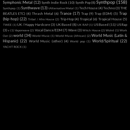
Synthpop
(158)
Symphonic Metal
(12)
Synth Indie Rock
(10)
Synth Pop
(8)
Synthwave
(13)
Tech House
(4)
Techno
(3)
THE
Synthpop.
(1)
tAlternative Metal
(1)
Trance
(17)
Trap
BEATLES ETC)
(4)
Thrash Metal
(6)
Trap
(9)
Trap (EDM)
(5)
(hip-hop)
(22)
Trip-Hop
(4)
Tropical
(6)
Tropical House
(5)
Tribal / Afro House
(2)
UK / Happy Hardcore
(3)
UK Based
(8)
US Based
(11)
US Rap
TWEE
(1)
UK RAP
(1)
(3)
Vocal Dance/EDM
(7)
Wave
(3)
v
(1)
Vaporwave
(2)
Witch House
(2)
Wolrd
(1)
Work
world
(34)
World Music (Latin &
Out
(2)
World Music
(1)
World Music (African)
(2)
Hispanic)
(22)
World/Spiritual
(22)
World Music (other)
(4)
World pop
(1)
YACHT ROCK
(1)