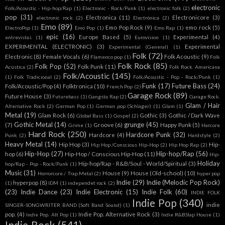
electronic
Folk/Acoustic - Hip-hop/Rap
(1)
Electronic - Rock/Punk
(1)
electronic folk
(2)
pop
(31)
Electronica
(11)
Electronicore
(3)
electronic rock
(2)
Electrónica
(2)
Emo
(89)
Emo Pop Rock
(9)
emo rock
(5)
ElectroPop
(1)
Emo Pop
(1)
Emo Rap
(1)
epic
(16)
Europe Based
(5)
Experimental
(4)
entrevistas
(1)
Eurovision
(1)
EXPERIMENTAL (ELECTRONIC)
(3)
Experimental
Experimental (General)
(1)
Folk
(72)
Electronic
(8)
Female Vocals
(6)
Folk Acoustic
(9)
Flamenco pop
(1)
Folk
Folk Rock
(85)
Folk Pop
(52)
Folk Punk
(11)
Acústica
(2)
Folk Rock. Americana
Folk/Acoustic
(145)
(1)
Folk Tradicional
(2)
Folk/Acoustic - Pop - Rock/Punk
(1)
Funk
(17)
Future Bass
(24)
Folk/Acoustic/Pop
(4)
Folktronica
(10)
French Pop
(2)
Garage Rock
(89)
Future House
(3)
Futurebass
(1)
Gangsta Rap
(2)
Garage Rock.
Glam / Hair
Alternative Rock
(2)
German Pop
(1)
German pop (Schlager)
(1)
Glam
(1)
Metal
(19)
Glam Rock
(6)
Gothic
(3)
Gothic / Dark Wave
Global Bass
(1)
Gospel
(2)
Gothic Metal
(14)
grunge
(45)
(7)
Groove
(6)
Happy Punk
(5)
Grime
(1)
Harcore
Hard Rock
(250)
Hardcore Punk
(32)
Hardcore
(4)
Punk
(2)
Hardstyle
(2)
Heavy Metal
(14)
Hip Hop
(3)
Hip-
Hip Hop /Conscious Hip-Hop
(2)
Hip Hop Rap
(2)
Hip-Hop
(27)
Hip-hop/Rap
(56)
hop
(6)
Hip-Hop / Conscious Hip-Hop
(11)
Hip-
Holiday
Hip-hop/Rap - R&B/Soul - World/Spiritual
(3)
hop/Rap - Pop - Rock/Punk
(1)
Music
(31)
House
(9)
House (Old-school)
(10)
Horrorcore / Trap Metal
(2)
hyper pop
Indie
(29)
Indie (Melodic Pop Rock)
hyperpop
(8)
(1)
IDM
(1)
independet rock
(2)
(23)
Indie Dance
(23)
Indie Electronic
(15)
Indie Folk
(60)
INDIE FOLK
Indie Pop
(340)
indie
SINGER-SONGWRITER BAND (Soft Band Sound)
(1)
pop.
(4)
Indie Pop. Alternative Rock
(3)
Indie Pop. Alt Pop
(1)
Indie R&BSlap House
(1)
Indie Rock
(541)