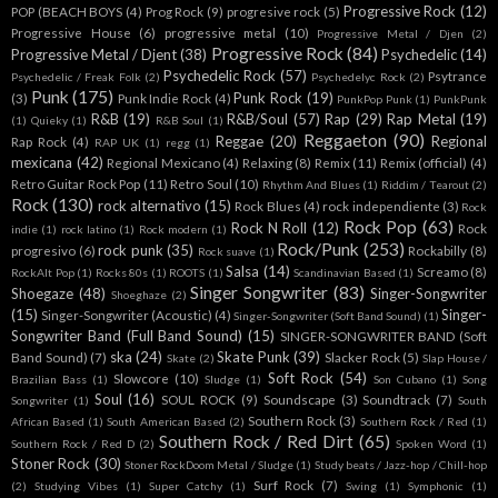
Progressive Rock
(12)
POP (BEACH BOYS
(4)
Prog Rock
(9)
progresive rock
(5)
Progressive House
(6)
progressive metal
(10)
Progressive Metal / Djen
(2)
Progressive Rock
(84)
Progressive Metal / Djent
(38)
Psychedelic
(14)
Psychedelic Rock
(57)
Psytrance
Psychedelic / Freak Folk
(2)
Psychedelyc Rock
(2)
Punk
(175)
Punk Rock
(19)
(3)
Punk Indie Rock
(4)
PunkPop Punk
(1)
PunkPunk
R&B
(19)
R&B/Soul
(57)
Rap
(29)
Rap Metal
(19)
(1)
Quieky
(1)
R&B Soul
(1)
Reggaeton
(90)
Reggae
(20)
Regional
Rap Rock
(4)
RAP UK
(1)
regg
(1)
mexicana
(42)
Regional Mexicano
(4)
Relaxing
(8)
Remix
(11)
Remix (official)
(4)
Retro Guitar Rock Pop
(11)
Retro Soul
(10)
Rhythm And Blues
(1)
Riddim / Tearout
(2)
Rock
(130)
rock alternativo
(15)
Rock Blues
(4)
rock independiente
(3)
Rock
Rock Pop
(63)
Rock N Roll
(12)
Rock
indie
(1)
rock latino
(1)
Rock modern
(1)
Rock/Punk
(253)
rock punk
(35)
progresivo
(6)
Rockabilly
(8)
Rock suave
(1)
Salsa
(14)
Screamo
(8)
RockAlt Pop
(1)
Rocks 80s
(1)
ROOTS
(1)
Scandinavian Based
(1)
Singer Songwriter
(83)
Shoegaze
(48)
Singer-Songwriter
Shoeghaze
(2)
(15)
Singer-
Singer-Songwriter (Acoustic)
(4)
Singer-Songwriter (Soft Band Sound)
(1)
Songwriter Band (Full Band Sound)
(15)
SINGER-SONGWRITER BAND (Soft
ska
(24)
Skate Punk
(39)
Band Sound)
(7)
Slacker Rock
(5)
Skate
(2)
Slap House /
Soft Rock
(54)
Slowcore
(10)
Brazilian Bass
(1)
Sludge
(1)
Son Cubano
(1)
Song
Soul
(16)
SOUL ROCK
(9)
Soundscape
(3)
Soundtrack
(7)
Songwriter
(1)
South
Southern Rock
(3)
African Based
(1)
South American Based
(2)
Southern Rock / Red
(1)
Southern Rock / Red Dirt
(65)
Southern Rock / Red D
(2)
Spoken Word
(1)
Stoner Rock
(30)
Stoner RockDoom Metal / Sludge
(1)
Study beats / Jazz-hop / Chill-hop
Surf Rock
(7)
(2)
Studying Vibes
(1)
Super Catchy
(1)
Swing
(1)
Symphonic
(1)