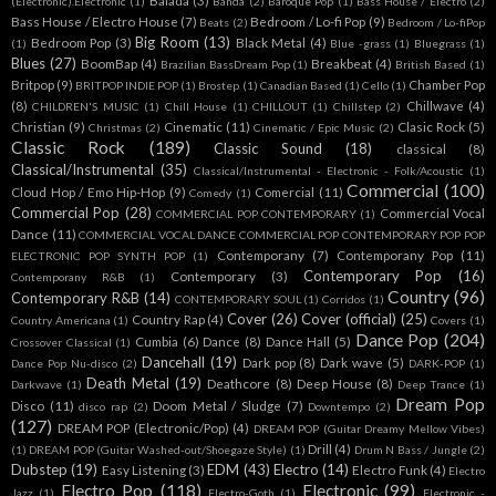
Balada
(3)
(Electronic).Electronic
(1)
Banda
(2)
Baroque Pop
(1)
Bass House / Electro
(2)
Bass House / Electro House
(7)
Bedroom / Lo-fi Pop
(9)
Beats
(2)
Bedroom / Lo-fiPop
Big Room
(13)
Bedroom Pop
(3)
Black Metal
(4)
(1)
Blue -grass
(1)
Bluegrass
(1)
Blues
(27)
BoomBap
(4)
Breakbeat
(4)
Brazilian BassDream Pop
(1)
British Based
(1)
Britpop
(9)
Chamber Pop
BRITPOP INDIE POP
(1)
Brostep
(1)
Canadian Based
(1)
Cello
(1)
(8)
Chillwave
(4)
CHILDREN'S MUSIC
(1)
Chill House
(1)
CHILLOUT
(1)
Chillstep
(2)
Christian
(9)
Cinematic
(11)
Clasic Rock
(5)
Christmas
(2)
Cinematic / Epic Music
(2)
Classic Rock
(189)
Classic Sound
(18)
classical
(8)
Classical/Instrumental
(35)
Classical/Instrumental - Electronic - Folk/Acoustic
(1)
Commercial
(100)
Cloud Hop / Emo Hip-Hop
(9)
Comercial
(11)
Comedy
(1)
Commercial Pop
(28)
Commercial Vocal
COMMERCIAL POP CONTEMPORARY
(1)
Dance
(11)
COMMERCIAL VOCAL DANCE COMMERCIAL POP CONTEMPORARY POP POP
Contemporany
(7)
Contemporany Pop
(11)
ELECTRONIC POP SYNTH POP
(1)
Contemporary Pop
(16)
Contemporary
(3)
Contemporany R&B
(1)
Country
(96)
Contemporary R&B
(14)
CONTEMPORARY SOUL
(1)
Corridos
(1)
Cover
(26)
Cover (official)
(25)
Country Rap
(4)
Country Americana
(1)
Covers
(1)
Dance Pop
(204)
Cumbia
(6)
Dance
(8)
Dance Hall
(5)
Crossover Classical
(1)
Dancehall
(19)
Dark pop
(8)
Dark wave
(5)
Dance Pop Nu-disco
(2)
DARK-POP
(1)
Death Metal
(19)
Deathcore
(8)
Deep House
(8)
Darkwave
(1)
Deep Trance
(1)
Dream Pop
Disco
(11)
Doom Metal / Sludge
(7)
disco rap
(2)
Downtempo
(2)
(127)
DREAM POP (Electronic/Pop)
(4)
DREAM POP (Guitar Dreamy Mellow Vibes)
Drill
(4)
(1)
DREAM POP (Guitar Washed-out/Shoegaze Style)
(1)
Drum N Bass / Jungle
(2)
Dubstep
(19)
EDM
(43)
Electro
(14)
Easy Listening
(3)
Electro Funk
(4)
Electro
Electro Pop
(118)
Electronic
(99)
Jazz
(1)
Electro-Goth
(1)
Electronic -