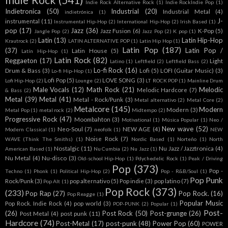
Indie Rock Alternative Rock
(1)
Indie RockIndie Pop
(1)
Indietronica
(50)
Industrial
(20)
Industrial Metal
(4)
indietrónica
(1)
J-
instrumental
(11)
Instrumental Hip-Hop
(2)
International Hip-Hop
(2)
Irish Based
(1)
pop
(17)
Jazz
(36)
Jazz Fusion
(6)
K-Pop
(5)
Jangle Pop
(2)
Jazz Pop
(2)
K pop
(1)
Latin
(13)
Latin Hip-Hop
Krautrock
(2)
LATIN ALTERNATIVE POP
(1)
Latin Hip Hop
(1)
Latin Pop
(187)
(37)
Latin Pop /
Latin House
(5)
Latín Hip-Hop
(1)
Latin Rock
(82)
Reggaeton
(17)
Light
Latino
(1)
Leftfield
(2)
Leftfield Bass
(2)
Lo-fi Rock
(16)
Drum & Bass
(3)
Lofi
(5)
LOFI (Guitar Music)
(3)
Lo-fi Hip-Hop
(1)
Lofi Pop
(5)
LOVE SONG
(3)
Lofi Hip-Hop
(2)
Lounge
(2)
LT ROCK POP
(1)
Mainline Drum
Male Vocals
(12)
Math Rock
(21)
Melodic
Melodic Hardcore
(7)
& Bass
(2)
Metal
(39)
Metal
(41)
Metal - Rock/Punk
(3)
Metal alternativo
(2)
Metal Core
(2)
Metalcore
(145)
Modern
Modern
(3)
Metal Pop
(1)
metal rock
(2)
Midtempo
(2)
Progressive Rock
(47)
Moombahton
(3)
Motivational
(1)
Música Popular
(1)
Neo /
New wave
(52)
Neo-Soul
(7)
NEW AGE
(4)
Modern Classical
(1)
neofolk
(1)
NEW
Noise Rock
(7)
WAVE (Think The Smiths)
(1)
Nordic Based
(1)
Norteño
(1)
North
Nostalgic
(11)
Nu Jazz / Jazztronica
(4)
American Based
(1)
Nu Cumbia
(2)
Nu Jazz
(1)
Nu Metal
(4)
Nu-disco
(3)
Old-school Hip-Hop
(1)
Pdychedelic Rock
(1)
Peak / Driving
Pop
(373)
Pop -
Techno
(1)
Phonk
(1)
Political Hip-Hop
(2)
Pop - R&B/Soul
(1)
Pop Punk
Rock/Punk
(3)
pop alternativo
(5)
Pop indie
(3)
pop latino
(7)
Pop Alt
(1)
Pop Rock
(373)
(233)
Pop Rap
(27)
Pop Rock.
(16)
Pop Reagge
(1)
Popular Music
Pop Rock. Indie Rock
(4)
pop world
(3)
POP-PUNK
(2)
Popular
(1)
Post-
(26)
Post Rock
(50)
Post-grunge
(26)
Post Metal
(4)
post punk
(11)
Hardcore
(74)
Post-Metal
(17)
post-punk
(48)
Power Pop
(60)
POWER