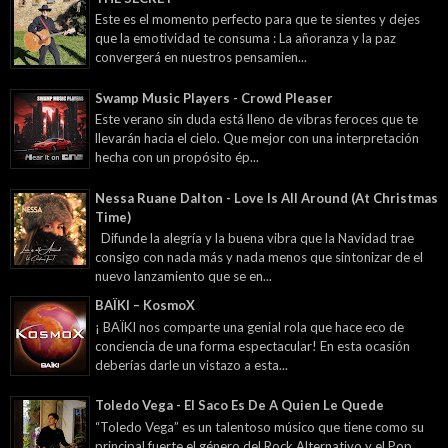
Este es el momento perfecto para que te sientes y dejes
que la emotividad te consuma : La añoranza y la paz
convergerá en nuestros pensamien...
Swamp Music Players - Crowd Pleaser
Este verano sin duda está lleno de vibras feroces que te
llevarán hacia el cielo. Que mejor con una interpretación
hecha con un propósito ép...
Nessa Ruane Dalton - Love Is All Around (At Christmas
Time)
Difunde la alegría y la buena vibra que la Navidad trae
consigo con nada más y nada menos que sintonizar de el
nuevo lanzamiento que se en...
BAÏKI – KosmoX
¡ BAÏKI nos comparte una genial rola que hace eco de
conciencia de una forma espectacular! En esta ocasión
deberías darle un vistazo a esta...
Toledo Vega - El Saco Es De A Quien Le Quede
“Toledo Vega” es un talentoso músico que tiene como su
principal fuerte el género del Rock Alternativo y el Pop