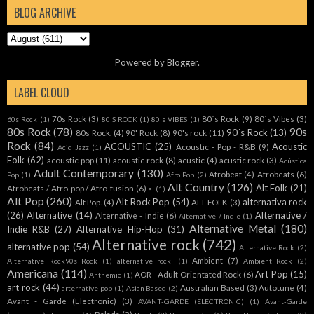
BLOG ARCHIVE
Powered by
Blogger
.
LABEL CLOUD
70s Rock
(3)
80´s Rock
(9)
80´s Vibes
(3)
60s Rock
(1)
80'S ROCK
(1)
80's VIBES
(1)
80s Rock
(78)
90s
90´s Rock
(13)
80s Rock.
(4)
90' Rock
(8)
90's rock
(11)
Rock
(84)
ACOUSTIC
(25)
Acoustic
Acoustic - Pop - R&B
(9)
Acid Jazz
(1)
Folk
(62)
acoustic pop
(11)
acoustic rock
(8)
acustic
(4)
acustic rock
(3)
Acústica
Adult Contemporary
(130)
Afrobeat
(4)
Afrobeats
(6)
Pop
(1)
Afro Pop
(2)
Alt Country
(126)
Alt Folk
(21)
Afrobeats / Afro-pop / Afro-fusion
(6)
al
(1)
Alt Pop
(260)
Alt Rock Pop
(54)
alternativa rock
Alt Pop.
(4)
ALT-FOLK
(3)
(26)
Alternative
(14)
Alternative /
Alternative - Indie
(6)
Alternative / Indie
(1)
Alternative Metal
(180)
Indie R&B
(27)
Alternative Hip-Hop
(31)
Alternative rock
(742)
alternative pop
(54)
Alternative Rock.
(2)
Ambient
(7)
Alternative Rock90s Rock
(1)
alternative rockl
(1)
Ambient Rock
(2)
Americana
(114)
Art Pop
(15)
AOR - Adult Orientated Rock
(6)
Anthemic
(1)
art rock
(44)
Australian Based
(3)
Autotune
(4)
arternative pop
(1)
Asian Based
(2)
Avant - Garde (Electronic)
(3)
AVANT-GARDE (ELECTRONIC)
(1)
Avant-Garde