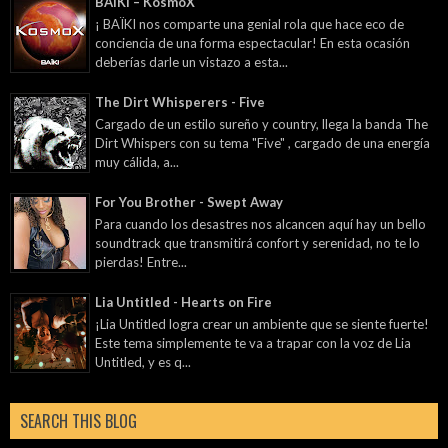
BAÏKI – KosmoX
¡ BAÏKI nos comparte una genial rola que hace eco de
conciencia de una forma espectacular! En esta ocasión
deberías darle un vistazo a esta...
The Dirt Whisperers - Five
Cargado de un estilo sureño y country, llega la banda The
Dirt Whispers con su tema "Five" , cargado de una energía
muy cálida, a...
For You Brother - Swept Away
Para cuando los desastres nos alcancen aquí hay un bello
soundtrack que transmitirá confort y serenidad, no te lo
pierdas! Entre...
Lia Untitled - Hearts on Fire
¡Lia Untitled logra crear un ambiente que se siente fuerte!
Este tema simplemente te va a trapar con la voz de Lia
Untitled, y es q...
SEARCH THIS BLOG