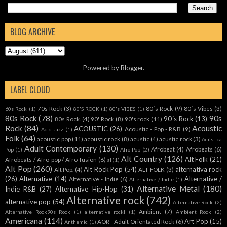
BLOG ARCHIVE
Powered by
Blogger
.
LABEL CLOUD
70s Rock
(3)
80´s Rock
(9)
80´s Vibes
(3)
60s Rock
(1)
80'S ROCK
(1)
80's VIBES
(1)
80s Rock
(78)
90s
90´s Rock
(13)
80s Rock.
(4)
90' Rock
(8)
90's rock
(11)
Rock
(84)
Acoustic
ACOUSTIC
(26)
Acoustic - Pop - R&B
(9)
Acid Jazz
(1)
Folk
(64)
acoustic pop
(11)
acoustic rock
(8)
acustic
(4)
acustic rock
(3)
Acústica
Adult Contemporary
(130)
Afrobeat
(4)
Afrobeats
(6)
Pop
(1)
Afro Pop
(2)
Alt Country
(126)
Alt Folk
(21)
Afrobeats / Afro-pop / Afro-fusion
(6)
al
(1)
Alt Pop
(260)
Alt Rock Pop
(54)
alternativa rock
Alt Pop.
(4)
ALT-FOLK
(3)
(26)
Alternative
(14)
Alternative /
Alternative - Indie
(6)
Alternative / Indie
(1)
Alternative Metal
(180)
Indie R&B
(27)
Alternative Hip-Hop
(31)
Alternative rock
(742)
alternative pop
(54)
Alternative Rock.
(2)
Ambient
(7)
Alternative Rock90s Rock
(1)
alternative rockl
(1)
Ambient Rock
(2)
Americana
(114)
Art Pop
(15)
AOR - Adult Orientated Rock
(6)
Anthemic
(1)