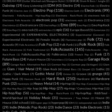
Drill
(4)
(1)
DREAM POP (Guitar Washed-out/Shoegaze Style)
(1)
Drum N Bass / Jungle
(2)
Dubstep
(19)
EDM
(43)
Electro
(14)
Easy Listening
(3)
Electro
Electro Folk
(1)
Electro Pop
(118)
Electronic
(99)
Funk
(4)
Electro Jazz
(1)
Electro-Goth
(1)
Electronic - Folk/Acoustic - Hip-hop/Rap
(1)
Electronic - Rock/Punk
(1)
electronic folk
(2)
electronic pop
(31)
Electronica
(11)
Electronic Folk Acoustic
(1)
electronic rock
(2)
Emo
(89)
Electronicore
(3)
Emo Pop Rock
Electrónica
(2)
ElectroPop
(1)
Emo Pop
(1)
epic
(16)
(9)
emo rock
(5)
Europe Based
(5)
Emo Rap
(1)
entrevistas
(1)
Eurovision
(1)
Experimental
(4)
EXPERIMENTAL (ELECTRONIC)
(3)
Experimental (General)
(1)
Folk
(72)
Experimental Electronic
(8)
Female Vocals
(6)
Folk
Flamenco pop
(1)
Folk Rock
(85)
Folk Pop
(52)
Acoustic
(9)
Folk Punk
(11)
Folk Acústica
(2)
Folk
Folk/Acoustic
(145)
Rock. Americana
(1)
Folk Tradicional
(2)
Folk/Acoustic - Pop -
Funk
(17)
Folk/Acoustic/Pop
(4)
Folktronica
(10)
Rock/Punk
(1)
French Pop
(2)
Garage Rock
Future Bass
(24)
Future House
(3)
Futurebass
(1)
Gangsta Rap
(2)
(89)
Garage Rock. Alternative Rock
(2)
German Pop
(1)
German pop (Schlager)
(1)
Glam
Glam / Hair Metal
(19)
Glam Rock
(6)
Gothic
(3)
(1)
Global Bass
(1)
Gospel
(2)
Gothic Metal
(14)
grunge
(45)
Gothic / Dark Wave
(7)
Groove
(6)
Grime
(1)
Hard Rock
(250)
Hardcore
Happy Punk
(5)
Hardcore
(4)
Harcore Punk
(2)
Punk
(32)
Heavy Metal
(14)
Hip Hop
(3)
Hardstyle
(2)
Hip Hop /Conscious Hip-Hop
Hip-Hop
(27)
Hip- hop
(6)
Hip-Hop / Conscious Hip-Hop
(11)
(2)
Hip Hop Rap
(2)
Hip-hop/Rap
(56)
Hip-hop/Rap - R&B/Soul -
Hip-hop/Rap - Pop - Rock/Punk
(1)
Holiday Music
(31)
World/Spiritual
(3)
House
(9)
Horrorcore / Trap Metal
(2)
Indie
House (Old-school)
(10)
hyperpop
(8)
hyper pop
(1)
IDM
(1)
independet rock
(2)
(29)
Indie (Melodic Pop Rock)
(23)
Indie Dance
(23)
Indie Electronic
(15)