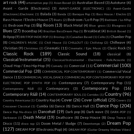
art rock
(44)
Australian Based
(3)
Autotune
(4)
arternative pop
(1)
Asian Based
(2)
Avant - Garde (Electronic)
(3)
AVANT-GARDE (ELECTRONIC)
(1)
Avant-Garde
Balada
(3)
(Electronic).Electronic
(1)
Banda
(2)
Baroque Pop
(1)
Bass House / Electro
(2)
Bass House / Electro House
(7)
Bedroom / Lo-fi Pop
(9)
Beats
(2)
Bedroom / Lo-fiPop
Big Room
(13)
Bedroom Pop
(3)
Black Metal
(4)
(1)
Blue -grass
(1)
Bluegrass
(1)
Blues
(27)
BoomBap
(4)
Breakbeat
(4)
Brazilian BassDream Pop
(1)
British Based
(1)
Britpop
(9)
Chamber Pop
BRITPOP INDIE POP
(1)
Brostep
(1)
Canadian Based
(1)
Cello
(1)
(8)
Chillwave
(4)
CHILDREN'S MUSIC
(1)
Chill House
(1)
CHILLOUT
(1)
Chillstep
(2)
Christian
(9)
Cinematic
(11)
Clasic Rock
(5)
Christmas
(2)
Cinematic / Epic Music
(2)
Classic Rock
(189)
Classic Sound
(18)
classical
(8)
Classical/Instrumental
(35)
Classical/Instrumental - Electronic - Folk/Acoustic
(1)
Commercial
(100)
Cloud Hop / Emo Hip-Hop
(9)
Comercial
(11)
Comedy
(1)
Commercial Pop
(28)
Commercial Vocal
COMMERCIAL POP CONTEMPORARY
(1)
Dance
(11)
COMMERCIAL VOCAL DANCE COMMERCIAL POP CONTEMPORARY POP POP
Contemporany
(7)
Contemporany Pop
(11)
ELECTRONIC POP SYNTH POP
(1)
Contemporary Pop
(16)
Contemporary
(3)
Contemporany R&B
(1)
Country
(96)
Contemporary R&B
(14)
CONTEMPORARY SOUL
(1)
Corridos
(1)
Cover
(26)
Cover (official)
(25)
Country Rap
(4)
Country Americana
(1)
Covers
(1)
Dance Pop
(204)
Cumbia
(6)
Dance
(8)
Dance Hall
(5)
Crossover Classical
(1)
Dancehall
(19)
Dark pop
(8)
Dark wave
(5)
Dance Pop Nu-disco
(2)
DARK-POP
(1)
Death Metal
(19)
Deathcore
(8)
Deep House
(8)
Darkwave
(1)
Deep Trance
(1)
Dream Pop
Disco
(11)
Doom Metal / Sludge
(7)
disco rap
(2)
Downtempo
(2)
(127)
DREAM POP (Electronic/Pop)
(4)
DREAM POP (Guitar Dreamy Mellow Vibes)