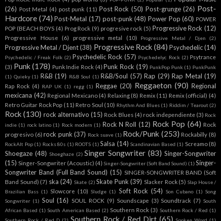
Post-
(26)
Post Rock
(50)
Post-grunge
(26)
Post Metal
(4)
post punk
(11)
Hardcore
(74)
Post-Metal
(17)
post-punk
(48)
Power Pop
(60)
POWER
Progressive Rock
(12)
POP (BEACH BOYS
(4)
Prog Rock
(9)
progresive rock
(5)
Progressive House
(6)
progressive metal
(10)
Progressive Metal / Djen
(2)
Progressive Rock
(84)
Progressive Metal / Djent
(38)
Psychedelic
(14)
Psychedelic Rock
(57)
Psytrance
Psychedelic / Freak Folk
(2)
Psychedelyc Rock
(2)
Punk
(178)
Punk Rock
(19)
(3)
Punk Indie Rock
(4)
PunkPop Punk
(1)
PunkPunk
R&B
(19)
R&B/Soul
(57)
Rap
(29)
Rap Metal
(19)
(1)
Quieky
(1)
R&B Soul
(1)
Reggaeton
(90)
Reggae
(20)
Regional
Rap Rock
(4)
RAP UK
(1)
regg
(1)
mexicana
(42)
Regional Mexicano
(4)
Relaxing
(8)
Remix
(11)
Remix (official)
(4)
Retro Guitar Rock Pop
(11)
Retro Soul
(10)
Rhythm And Blues
(1)
Riddim / Tearout
(2)
Rock
(130)
rock alternativo
(15)
Rock Blues
(4)
rock independiente
(3)
Rock
Rock Pop
(64)
Rock N Roll
(12)
Rock
indie
(1)
rock latino
(1)
Rock modern
(1)
Rock/Punk
(253)
rock punk
(37)
progresivo
(6)
Rockabilly
(8)
Rock suave
(1)
Salsa
(14)
Screamo
(8)
RockAlt Pop
(1)
Rocks 80s
(1)
ROOTS
(1)
Scandinavian Based
(1)
Singer Songwriter
(83)
Shoegaze
(48)
Singer-Songwriter
Shoeghaze
(2)
(15)
Singer-
Singer-Songwriter (Acoustic)
(4)
Singer-Songwriter (Soft Band Sound)
(1)
Songwriter Band (Full Band Sound)
(15)
SINGER-SONGWRITER BAND (Soft
ska
(24)
Skate Punk
(39)
Band Sound)
(7)
Slacker Rock
(5)
Skate
(2)
Slap House /
Soft Rock
(54)
Slowcore
(10)
Brazilian Bass
(1)
Sludge
(1)
Son Cubano
(1)
Song
Soul
(16)
SOUL ROCK
(9)
Soundscape
(3)
Soundtrack
(7)
Songwriter
(1)
South
Southern Rock
(3)
African Based
(1)
South American Based
(2)
Southern Rock / Red
(1)
Southern Rock / Red Dirt
(65)
Southern Rock / Red D
(2)
Spoken Word
(1)