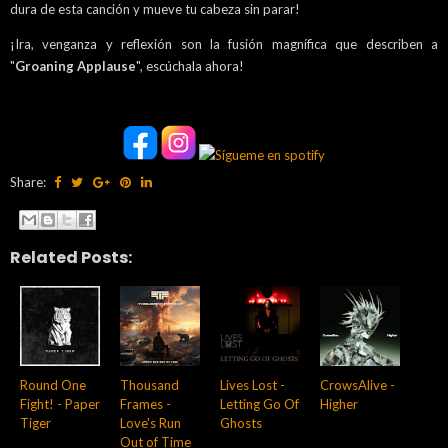
dura de esta canción y mueve tu cabeza sin parar!
¡Ira, venganza y reflexión son la fusión magnífica que describen a
"
Groaning Applause
", escúchala ahora!
Share:
Related Posts:
Round One
Thousand
Lives Lost -
CrowsAlive -
Fight! - Paper
Frames -
Letting Go Of
Higher
Tiger
Love's Run
Ghosts
Out of Time