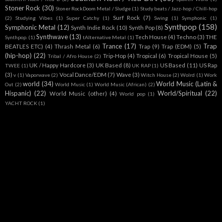
Stoner Rock
(30)
Stoner RockDoom Metal / Sludge
(1)
Study beats / Jazz-hop / Chill-hop
Surf Rock
(7)
(2)
Studying Vibes
(1)
Super Catchy
(1)
Swing
(1)
Symphonic
(1)
Synthpop
(158)
Symphonic Metal
(12)
Synth Indie Rock
(10)
Synth Pop
(8)
Synthwave
(13)
Tech House
(4)
Techno
(3)
THE
Synthpop.
(1)
tAlternative Metal
(1)
Trance
(17)
Trap
BEATLES ETC)
(4)
Thrash Metal
(6)
Trap
(9)
Trap (EDM)
(5)
(hip-hop)
(22)
Trip-Hop
(4)
Tropical
(6)
Tropical House
(5)
Tribal / Afro House
(2)
UK / Happy Hardcore
(3)
UK Based
(8)
US Based
(11)
US Rap
TWEE
(1)
UK RAP
(1)
(3)
Vocal Dance/EDM
(7)
Wave
(3)
v
(1)
Vaporwave
(2)
Witch House
(2)
Wolrd
(1)
Work
world
(34)
World Music (Latin &
Out
(2)
World Music
(1)
World Music (African)
(2)
Hispanic)
(22)
World/Spiritual
(22)
World Music (other)
(4)
World pop
(1)
YACHT ROCK
(1)