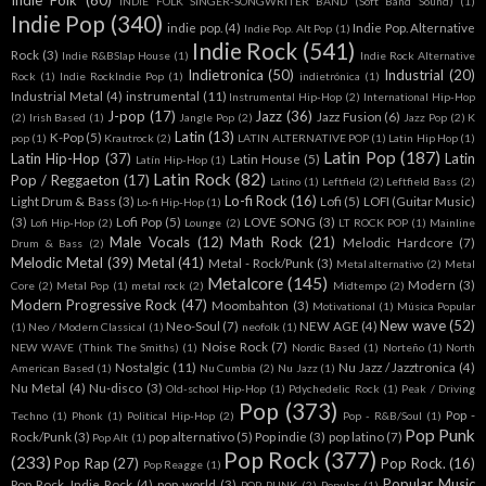
Indie Folk
(60)
INDIE FOLK SINGER-SONGWRITER BAND (Soft Band Sound)
(1)
Indie Pop
(340)
indie pop.
(4)
Indie Pop. Alternative
Indie Pop. Alt Pop
(1)
Indie Rock
(541)
Rock
(3)
Indie R&BSlap House
(1)
Indie Rock Alternative
Indietronica
(50)
Industrial
(20)
Rock
(1)
Indie RockIndie Pop
(1)
indietrónica
(1)
Industrial Metal
(4)
instrumental
(11)
Instrumental Hip-Hop
(2)
International Hip-Hop
J-pop
(17)
Jazz
(36)
Jazz Fusion
(6)
(2)
Irish Based
(1)
Jangle Pop
(2)
Jazz Pop
(2)
K
Latin
(13)
K-Pop
(5)
pop
(1)
Krautrock
(2)
LATIN ALTERNATIVE POP
(1)
Latin Hip Hop
(1)
Latin Pop
(187)
Latin Hip-Hop
(37)
Latin
Latin House
(5)
Latín Hip-Hop
(1)
Latin Rock
(82)
Pop / Reggaeton
(17)
Latino
(1)
Leftfield
(2)
Leftfield Bass
(2)
Lo-fi Rock
(16)
Light Drum & Bass
(3)
Lofi
(5)
LOFI (Guitar Music)
Lo-fi Hip-Hop
(1)
(3)
Lofi Pop
(5)
LOVE SONG
(3)
Lofi Hip-Hop
(2)
Lounge
(2)
LT ROCK POP
(1)
Mainline
Male Vocals
(12)
Math Rock
(21)
Melodic Hardcore
(7)
Drum & Bass
(2)
Melodic Metal
(39)
Metal
(41)
Metal - Rock/Punk
(3)
Metal alternativo
(2)
Metal
Metalcore
(145)
Modern
(3)
Core
(2)
Metal Pop
(1)
metal rock
(2)
Midtempo
(2)
Modern Progressive Rock
(47)
Moombahton
(3)
Motivational
(1)
Música Popular
New wave
(52)
Neo-Soul
(7)
NEW AGE
(4)
(1)
Neo / Modern Classical
(1)
neofolk
(1)
Noise Rock
(7)
NEW WAVE (Think The Smiths)
(1)
Nordic Based
(1)
Norteño
(1)
North
Nostalgic
(11)
Nu Jazz / Jazztronica
(4)
American Based
(1)
Nu Cumbia
(2)
Nu Jazz
(1)
Nu Metal
(4)
Nu-disco
(3)
Old-school Hip-Hop
(1)
Pdychedelic Rock
(1)
Peak / Driving
Pop
(373)
Pop -
Techno
(1)
Phonk
(1)
Political Hip-Hop
(2)
Pop - R&B/Soul
(1)
Pop Punk
Rock/Punk
(3)
pop alternativo
(5)
Pop indie
(3)
pop latino
(7)
Pop Alt
(1)
Pop Rock
(377)
(233)
Pop Rap
(27)
Pop Rock.
(16)
Pop Reagge
(1)
Popular Music
Pop Rock. Indie Rock
(4)
pop world
(3)
POP-PUNK
(2)
Popular
(1)