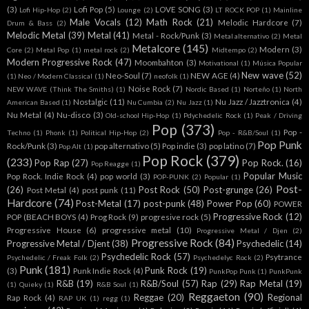
(3)
Lofi Pop
(5)
LOVE SONG
(3)
Lofi Hip-Hop
(2)
Lounge
(2)
LT ROCK POP
(1)
Mainline
Male Vocals
(12)
Math Rock
(21)
Melodic Hardcore
(7)
Drum & Bass
(2)
Melodic Metal
(39)
Metal
(41)
Metal - Rock/Punk
(3)
Metal alternativo
(2)
Metal
Metalcore
(145)
Modern
(3)
Core
(2)
Metal Pop
(1)
metal rock
(2)
Midtempo
(2)
Modern Progressive Rock
(47)
Moombahton
(3)
Motivational
(1)
Música Popular
New wave
(52)
Neo-Soul
(7)
NEW AGE
(4)
(1)
Neo / Modern Classical
(1)
neofolk
(1)
Noise Rock
(7)
NEW WAVE (Think The Smiths)
(1)
Nordic Based
(1)
Norteño
(1)
North
Nostalgic
(11)
Nu Jazz / Jazztronica
(4)
American Based
(1)
Nu Cumbia
(2)
Nu Jazz
(1)
Nu Metal
(4)
Nu-disco
(3)
Old-school Hip-Hop
(1)
Pdychedelic Rock
(1)
Peak / Driving
Pop
(373)
Pop -
Techno
(1)
Phonk
(1)
Political Hip-Hop
(2)
Pop - R&B/Soul
(1)
Pop Punk
Rock/Punk
(3)
pop alternativo
(5)
Pop indie
(3)
pop latino
(7)
Pop Alt
(1)
Pop Rock
(379)
(233)
Pop Rap
(27)
Pop Rock.
(16)
Pop Reagge
(1)
Popular Music
Pop Rock. Indie Rock
(4)
pop world
(3)
POP-PUNK
(2)
Popular
(1)
Post-
(26)
Post Rock
(50)
Post-grunge
(26)
Post Metal
(4)
post punk
(11)
Hardcore
(74)
Post-Metal
(17)
post-punk
(48)
Power Pop
(60)
POWER
Progressive Rock
(12)
POP (BEACH BOYS
(4)
Prog Rock
(9)
progresive rock
(5)
Progressive House
(6)
progressive metal
(10)
Progressive Metal / Djen
(2)
Progressive Rock
(84)
Progressive Metal / Djent
(38)
Psychedelic
(14)
Psychedelic Rock
(57)
Psytrance
Psychedelic / Freak Folk
(2)
Psychedelyc Rock
(2)
Punk
(181)
Punk Rock
(19)
(3)
Punk Indie Rock
(4)
PunkPop Punk
(1)
PunkPunk
R&B
(19)
R&B/Soul
(57)
Rap
(29)
Rap Metal
(19)
(1)
Quieky
(1)
R&B Soul
(1)
Reggaeton
(90)
Reggae
(20)
Regional
Rap Rock
(4)
RAP UK
(1)
regg
(1)