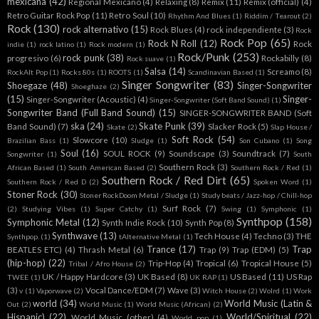
mexicana
(42)
Regional Mexicano
(4)
Relaxing
(8)
Remix
(11)
Remix (official)
(4)
Retro Guitar Rock Pop
(11)
Retro Soul
(10)
Rhythm And Blues
(1)
Riddim / Tearout
(2)
Rock
(130)
rock alternativo
(15)
Rock Blues
(4)
rock independiente
(3)
Rock
Rock Pop
(65)
Rock N Roll
(12)
Rock
indie
(1)
rock latino
(1)
Rock modern
(1)
Rock/Punk
(253)
rock punk
(38)
progresivo
(6)
Rockabilly
(8)
Rock suave
(1)
Salsa
(14)
Screamo
(8)
RockAlt Pop
(1)
Rocks 80s
(1)
ROOTS
(1)
Scandinavian Based
(1)
Singer Songwriter
(83)
Shoegaze
(48)
Singer-Songwriter
Shoeghaze
(2)
(15)
Singer-
Singer-Songwriter (Acoustic)
(4)
Singer-Songwriter (Soft Band Sound)
(1)
Songwriter Band (Full Band Sound)
(15)
SINGER-SONGWRITER BAND (Soft
ska
(24)
Skate Punk
(39)
Band Sound)
(7)
Slacker Rock
(5)
Skate
(2)
Slap House /
Soft Rock
(54)
Slowcore
(10)
Brazilian Bass
(1)
Sludge
(1)
Son Cubano
(1)
Song
Soul
(16)
SOUL ROCK
(9)
Soundscape
(3)
Soundtrack
(7)
Songwriter
(1)
South
Southern Rock
(3)
African Based
(1)
South American Based
(2)
Southern Rock / Red
(1)
Southern Rock / Red Dirt
(65)
Southern Rock / Red D
(2)
Spoken Word
(1)
Stoner Rock
(30)
Stoner RockDoom Metal / Sludge
(1)
Study beats / Jazz-hop / Chill-hop
Surf Rock
(7)
(2)
Studying Vibes
(1)
Super Catchy
(1)
Swing
(1)
Symphonic
(1)
Synthpop
(158)
Symphonic Metal
(12)
Synth Indie Rock
(10)
Synth Pop
(8)
Synthwave
(13)
Tech House
(4)
Techno
(3)
THE
Synthpop.
(1)
tAlternative Metal
(1)
Trance
(17)
Trap
BEATLES ETC)
(4)
Thrash Metal
(6)
Trap
(9)
Trap (EDM)
(5)
(hip-hop)
(22)
Trip-Hop
(4)
Tropical
(6)
Tropical House
(5)
Tribal / Afro House
(2)
UK / Happy Hardcore
(3)
UK Based
(8)
US Based
(11)
US Rap
TWEE
(1)
UK RAP
(1)
(3)
Vocal Dance/EDM
(7)
Wave
(3)
v
(1)
Vaporwave
(2)
Witch House
(2)
Wolrd
(1)
Work
world
(34)
World Music (Latin &
Out
(2)
World Music
(1)
World Music (African)
(2)
Hispanic)
(22)
World/Spiritual
(22)
World Music (other)
(4)
World pop
(1)