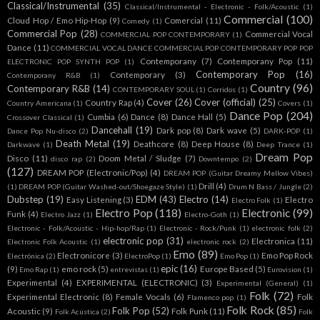
Classical/Instrumental
(35)
Classical/Instrumental - Electronic - Folk/Acoustic
(1)
Commercial
(100)
Cloud Hop / Emo Hip-Hop
(9)
Comercial
(11)
Comedy
(1)
Commercial Pop
(28)
Commercial Vocal
COMMERCIAL POP CONTEMPORARY
(1)
Dance
(11)
COMMERCIAL VOCAL DANCE COMMERCIAL POP CONTEMPORARY POP POP
Contemporany
(7)
Contemporany Pop
(11)
ELECTRONIC POP SYNTH POP
(1)
Contemporary Pop
(16)
Contemporary
(3)
Contemporany R&B
(1)
Country
(96)
Contemporary R&B
(14)
CONTEMPORARY SOUL
(1)
Corridos
(1)
Cover
(26)
Cover (official)
(25)
Country Rap
(4)
Country Americana
(1)
Covers
(1)
Dance Pop
(204)
Cumbia
(6)
Dance
(8)
Dance Hall
(5)
Crossover Classical
(1)
Dancehall
(19)
Dark pop
(8)
Dark wave
(5)
Dance Pop Nu-disco
(2)
DARK-POP
(1)
Death Metal
(19)
Deathcore
(8)
Deep House
(8)
Darkwave
(1)
Deep Trance
(1)
Dream Pop
Disco
(11)
Doom Metal / Sludge
(7)
disco rap
(2)
Downtempo
(2)
(127)
DREAM POP (Electronic/Pop)
(4)
DREAM POP (Guitar Dreamy Mellow Vibes)
Drill
(4)
(1)
DREAM POP (Guitar Washed-out/Shoegaze Style)
(1)
Drum N Bass / Jungle
(2)
Dubstep
(19)
EDM
(43)
Electro
(14)
Easy Listening
(3)
Electro
Electro Folk
(1)
Electro Pop
(118)
Electronic
(99)
Funk
(4)
Electro Jazz
(1)
Electro-Goth
(1)
Electronic - Folk/Acoustic - Hip-hop/Rap
(1)
Electronic - Rock/Punk
(1)
electronic folk
(2)
electronic pop
(31)
Electronica
(11)
Electronic Folk Acoustic
(1)
electronic rock
(2)
Emo
(89)
Electronicore
(3)
Emo Pop Rock
Electrónica
(2)
ElectroPop
(1)
Emo Pop
(1)
epic
(16)
(9)
emo rock
(5)
Europe Based
(5)
Emo Rap
(1)
entrevistas
(1)
Eurovision
(1)
Experimental
(4)
EXPERIMENTAL (ELECTRONIC)
(3)
Experimental (General)
(1)
Folk
(72)
Experimental Electronic
(8)
Female Vocals
(6)
Folk
Flamenco pop
(1)
Folk Rock
(85)
Folk Pop
(52)
Acoustic
(9)
Folk Punk
(11)
Folk Acústica
(2)
Folk