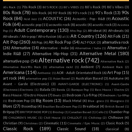
70s Rock
(3)
80´s Rock
(9)
80´s Vibes
(3)
60s Rock
(1)
80'S ROCK
(1)
80's VIBES
(1)
80s Rock
(78)
90s
90´s Rock
(13)
80s Rock.
(4)
90' Rock
(8)
90's rock
(11)
Rock
(84)
Acoustic
ACOUSTIC
(26)
Acoustic - Pop - R&B
(9)
Acid Jazz
(1)
Folk
(64)
acoustic pop
(11)
acoustic rock
(8)
acustic
(4)
acustic rock
(3)
Acústica
Adult Contemporary
(130)
Afrobeat
(4)
Afrobeats
(6)
Pop
(1)
Afro Pop
(2)
Alt Country
(126)
Alt Folk
(21)
Afrobeats / Afro-pop / Afro-fusion
(6)
al
(1)
Alt Pop
(260)
Alt Rock Pop
(54)
alternativa rock
Alt Pop.
(4)
ALT-FOLK
(3)
(26)
Alternative
(14)
Alternative /
Alternative - Indie
(6)
Alternative / Indie
(1)
Alternative Metal
(180)
Indie R&B
(27)
Alternative Hip-Hop
(31)
Alternative rock
(742)
alternative pop
(54)
Alternative Rock.
(2)
Ambient
(7)
Alternative Rock90s Rock
(1)
alternative rockl
(1)
Ambient Rock
(2)
Americana
(114)
Art Pop
(15)
AOR - Adult Orientated Rock
(6)
Anthemic
(1)
art rock
(44)
Australian Based
(3)
Autotune
(4)
arternative pop
(1)
Asian Based
(2)
Avant - Garde (Electronic)
(3)
AVANT-GARDE (ELECTRONIC)
(1)
Avant-Garde
Balada
(3)
(Electronic).Electronic
(1)
Banda
(2)
Baroque Pop
(1)
Bass House / Electro
(2)
Bass House / Electro House
(7)
Bedroom / Lo-fi Pop
(9)
Beats
(2)
Bedroom / Lo-fiPop
Big Room
(13)
Bedroom Pop
(3)
Black Metal
(4)
(1)
Blue -grass
(1)
Bluegrass
(1)
Blues
(27)
BoomBap
(4)
Breakbeat
(4)
Brazilian BassDream Pop
(1)
British Based
(1)
Britpop
(9)
Chamber Pop
BRITPOP INDIE POP
(1)
Brostep
(1)
Canadian Based
(1)
Cello
(1)
(8)
Chillwave
(4)
CHILDREN'S MUSIC
(1)
Chill House
(1)
CHILLOUT
(1)
Chillstep
(2)
Christian
(9)
Cinematic
(11)
Clasic Rock
(5)
Christmas
(2)
Cinematic / Epic Music
(2)
Classic Rock
(189)
Classic Sound
(18)
classical
(8)