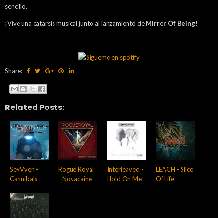
sencillo.
¡Vive una catarsis musical junto al lanzamiento de
Mirror Of Being
!
Share:
Related Posts:
SevVven -
Rogue Royal
Interleaved -
LEACH - Slice
Cannibals
- Novacaine
Hold On Me
Of Life