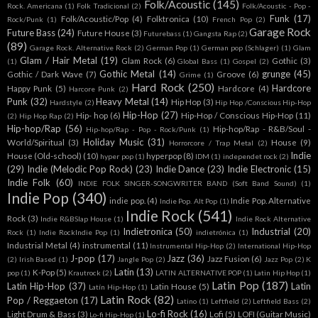
Folk/Acoustic
(145)
Rock. Americana
(1)
Folk Tradicional
(2)
Folk/Acoustic - Pop -
Funk
(17)
Folk/Acoustic/Pop
(4)
Folktronica
(10)
Rock/Punk
(1)
French Pop
(2)
Garage Rock
Future Bass
(24)
Future House
(3)
Futurebass
(1)
Gangsta Rap
(2)
(89)
Garage Rock. Alternative Rock
(2)
German Pop
(1)
German pop (Schlager)
(1)
Glam
Glam / Hair Metal
(19)
Glam Rock
(6)
Gothic
(3)
(1)
Global Bass
(1)
Gospel
(2)
Gothic Metal
(14)
grunge
(45)
Gothic / Dark Wave
(7)
Groove
(6)
Grime
(1)
Hard Rock
(250)
Hardcore
Happy Punk
(5)
Hardcore
(4)
Harcore Punk
(2)
Punk
(32)
Heavy Metal
(14)
Hip Hop
(3)
Hardstyle
(2)
Hip Hop /Conscious Hip-Hop
Hip-Hop
(27)
Hip- hop
(6)
Hip-Hop / Conscious Hip-Hop
(11)
(2)
Hip Hop Rap
(2)
Hip-hop/Rap
(56)
Hip-hop/Rap - R&B/Soul -
Hip-hop/Rap - Pop - Rock/Punk
(1)
Holiday Music
(31)
World/Spiritual
(3)
House
(9)
Horrorcore / Trap Metal
(2)
Indie
House (Old-school)
(10)
hyperpop
(8)
hyper pop
(1)
IDM
(1)
independet rock
(2)
(29)
Indie (Melodic Pop Rock)
(23)
Indie Dance
(23)
Indie Electronic
(15)
Indie Folk
(60)
INDIE FOLK SINGER-SONGWRITER BAND (Soft Band Sound)
(1)
Indie Pop
(340)
indie pop.
(4)
Indie Pop. Alternative
Indie Pop. Alt Pop
(1)
Indie Rock
(541)
Rock
(3)
Indie R&BSlap House
(1)
Indie Rock Alternative
Indietronica
(50)
Industrial
(20)
Rock
(1)
Indie RockIndie Pop
(1)
indietrónica
(1)
Industrial Metal
(4)
instrumental
(11)
Instrumental Hip-Hop
(2)
International Hip-Hop
J-pop
(17)
Jazz
(36)
Jazz Fusion
(6)
(2)
Irish Based
(1)
Jangle Pop
(2)
Jazz Pop
(2)
K
Latin
(13)
K-Pop
(5)
pop
(1)
Krautrock
(2)
LATIN ALTERNATIVE POP
(1)
Latin Hip Hop
(1)
Latin Pop
(187)
Latin Hip-Hop
(37)
Latin
Latin House
(5)
Latín Hip-Hop
(1)
Latin Rock
(82)
Pop / Reggaeton
(17)
Latino
(1)
Leftfield
(2)
Leftfield Bass
(2)
Lo-fi Rock
(16)
Light Drum & Bass
(3)
Lofi
(5)
LOFI (Guitar Music)
Lo-fi Hip-Hop
(1)