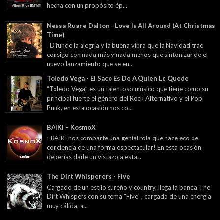
hecha con un propósito ép...
Nessa Ruane Dalton - Love Is All Around (At Christmas
Time)
Difunde la alegría y la buena vibra que la Navidad trae
consigo con nada más y nada menos que sintonizar de el
nuevo lanzamiento que se en...
Toledo Vega - El Saco Es De A Quien Le Quede
“Toledo Vega” es un talentoso músico que tiene como su
principal fuerte el género del Rock Alternativo y el Pop
Punk, en esta ocasión nos co...
BAÏKI – KosmoX
¡ BAÏKI nos comparte una genial rola que hace eco de
conciencia de una forma espectacular! En esta ocasión
deberías darle un vistazo a esta...
The Dirt Whisperers - Five
Cargado de un estilo sureño y country, llega la banda The
Dirt Whispers con su tema "Five" , cargado de una energía
muy cálida, a...