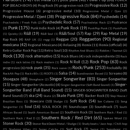
Progressive Rock
(12)
POP (BEACH BOYS
(4)
Prog Rock
(9)
progresive rock
(5)
Progressive House
(6)
progressive metal
(10)
Progressive Metal / Djen
(2)
Progressive Rock
(84)
Progressive Metal / Djent
(38)
Psychedelic
(14)
Psychedelic Rock
(57)
Psytrance
Psychedelic / Freak Folk
(2)
Psychedelyc Rock
(2)
Punk
(175)
Punk Rock
(19)
(3)
Punk Indie Rock
(4)
PunkPop Punk
(1)
PunkPunk
R&B
(19)
R&B/Soul
(57)
Rap
(29)
Rap Metal
(19)
(1)
Quieky
(1)
R&B Soul
(1)
Reggaeton
(90)
Reggae
(20)
Regional
Rap Rock
(4)
RAP UK
(1)
regg
(1)
mexicana
(42)
Regional Mexicano
(4)
Relaxing
(8)
Remix
(11)
Remix (official)
(4)
Retro Guitar Rock Pop
(11)
Retro Soul
(10)
Rhythm And Blues
(1)
Riddim / Tearout
(2)
Rock
(130)
rock alternativo
(15)
Rock Blues
(4)
rock independiente
(3)
Rock
Rock Pop
(63)
Rock N Roll
(12)
Rock
indie
(1)
rock latino
(1)
Rock modern
(1)
Rock/Punk
(253)
rock punk
(35)
progresivo
(6)
Rockabilly
(8)
Rock suave
(1)
Salsa
(14)
Screamo
(8)
RockAlt Pop
(1)
Rocks 80s
(1)
ROOTS
(1)
Scandinavian Based
(1)
Singer Songwriter
(83)
Shoegaze
(48)
Singer-Songwriter
Shoeghaze
(2)
(15)
Singer-
Singer-Songwriter (Acoustic)
(4)
Singer-Songwriter (Soft Band Sound)
(1)
Songwriter Band (Full Band Sound)
(15)
SINGER-SONGWRITER BAND (Soft
ska
(24)
Skate Punk
(39)
Band Sound)
(7)
Slacker Rock
(5)
Skate
(2)
Slap House /
Soft Rock
(54)
Slowcore
(10)
Brazilian Bass
(1)
Sludge
(1)
Son Cubano
(1)
Song
Soul
(16)
SOUL ROCK
(9)
Soundscape
(3)
Soundtrack
(7)
Songwriter
(1)
South
Southern Rock
(3)
African Based
(1)
South American Based
(2)
Southern Rock / Red
(1)
Southern Rock / Red Dirt
(65)
Southern Rock / Red D
(2)
Spoken Word
(1)
Stoner Rock
(30)
Stoner RockDoom Metal / Sludge
(1)
Study beats / Jazz-hop / Chill-hop
Surf Rock
(7)
(2)
Studying Vibes
(1)
Super Catchy
(1)
Swing
(1)
Symphonic
(1)