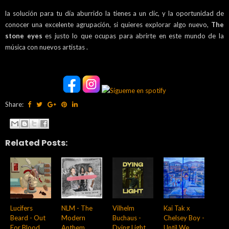
la solución para tu día aburrido la tienes a un clic, y la oportunidad de
conocer una excelente agrupación, si quieres explorar algo nuevo,
The
stone eyes
es justo lo que ocupas para abrirte en este mundo de la
música con nuevos artistas .
Share:
Related Posts:
Lucifers
NLM - The
Vilhelm
Kai Tak x
Beard - Out
Modern
Buchaus -
Chelsey Boy -
For Blood
Anthem
Dying Light
Until We