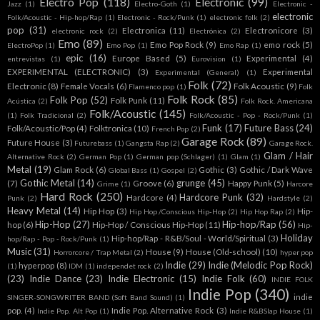
Electro Pop
(118)
Electronic
(99)
Jazz
(1)
Electro-Goth
(1)
Electronic -
electronic
Folk/Acoustic - Hip-hop/Rap
(1)
Electronic - Rock/Punk
(1)
electronic folk
(2)
pop
(31)
Electronica
(11)
Electronicore
(3)
electronic rock
(2)
Electrónica
(2)
Emo
(89)
Emo Pop Rock
(9)
emo rock
(5)
ElectroPop
(1)
Emo Pop
(1)
Emo Rap
(1)
epic
(16)
Europe Based
(5)
Experimental
(4)
entrevistas
(1)
Eurovision
(1)
EXPERIMENTAL (ELECTRONIC)
(3)
Experimental
Experimental (General)
(1)
Folk
(72)
Electronic
(8)
Female Vocals
(6)
Folk Acoustic
(9)
Flamenco pop
(1)
Folk
Folk Rock
(85)
Folk Pop
(52)
Folk Punk
(11)
Acústica
(2)
Folk Rock. Americana
Folk/Acoustic
(145)
(1)
Folk Tradicional
(2)
Folk/Acoustic - Pop - Rock/Punk
(1)
Funk
(17)
Future Bass
(24)
Folk/Acoustic/Pop
(4)
Folktronica
(10)
French Pop
(2)
Garage Rock
(89)
Future House
(3)
Futurebass
(1)
Gangsta Rap
(2)
Garage Rock.
Glam / Hair
Alternative Rock
(2)
German Pop
(1)
German pop (Schlager)
(1)
Glam
(1)
Metal
(19)
Glam Rock
(6)
Gothic
(3)
Gothic / Dark Wave
Global Bass
(1)
Gospel
(2)
Gothic Metal
(14)
grunge
(45)
(7)
Groove
(6)
Happy Punk
(5)
Grime
(1)
Harcore
Hard Rock
(250)
Hardcore Punk
(32)
Hardcore
(4)
Punk
(2)
Hardstyle
(2)
Heavy Metal
(14)
Hip Hop
(3)
Hip-
Hip Hop /Conscious Hip-Hop
(2)
Hip Hop Rap
(2)
Hip-Hop
(27)
Hip-hop/Rap
(56)
hop
(6)
Hip-Hop / Conscious Hip-Hop
(11)
Hip-
Holiday
Hip-hop/Rap - R&B/Soul - World/Spiritual
(3)
hop/Rap - Pop - Rock/Punk
(1)
Music
(31)
House
(9)
House (Old-school)
(10)
Horrorcore / Trap Metal
(2)
hyper pop
Indie
(29)
Indie (Melodic Pop Rock)
hyperpop
(8)
(1)
IDM
(1)
independet rock
(2)
(23)
Indie Dance
(23)
Indie Electronic
(15)
Indie Folk
(60)
INDIE FOLK
Indie Pop
(340)
indie
SINGER-SONGWRITER BAND (Soft Band Sound)
(1)
pop.
(4)
Indie Pop. Alternative Rock
(3)
Indie Pop. Alt Pop
(1)
Indie R&BSlap House
(1)