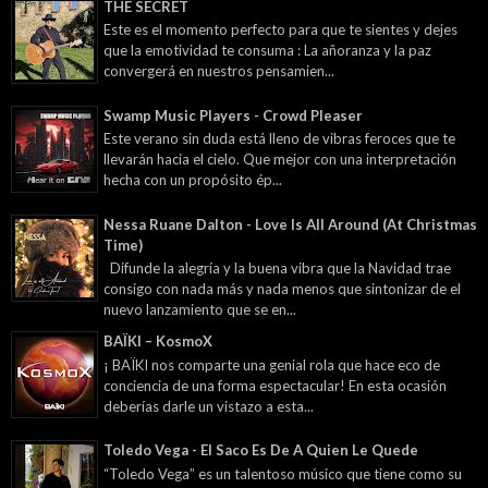
THE SECRET
Este es el momento perfecto para que te sientes y dejes
que la emotividad te consuma : La añoranza y la paz
convergerá en nuestros pensamien...
Swamp Music Players - Crowd Pleaser
Este verano sin duda está lleno de vibras feroces que te
llevarán hacia el cielo. Que mejor con una interpretación
hecha con un propósito ép...
Nessa Ruane Dalton - Love Is All Around (At Christmas
Time)
Difunde la alegría y la buena vibra que la Navidad trae
consigo con nada más y nada menos que sintonizar de el
nuevo lanzamiento que se en...
BAÏKI – KosmoX
¡ BAÏKI nos comparte una genial rola que hace eco de
conciencia de una forma espectacular! En esta ocasión
deberías darle un vistazo a esta...
Toledo Vega - El Saco Es De A Quien Le Quede
“Toledo Vega” es un talentoso músico que tiene como su