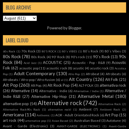
BLOG ARCHIVE
Powered by
Blogger
.
LABEL CLOUD
70s Rock
(3)
80´s Rock
(9)
80´s Vibes
(3)
60s Rock
(1)
80'S ROCK
(1)
80's VIBES
(1)
80s Rock
(78)
90s
90´s Rock
(13)
80s Rock.
(4)
90' Rock
(8)
90's rock
(11)
Rock
(84)
ACOUSTIC
(25)
Acoustic
Acoustic - Pop - R&B
(9)
Acid Jazz
(1)
Folk
(62)
acoustic pop
(11)
acoustic rock
(8)
acustic
(4)
acustic rock
(3)
Acústica
Adult Contemporary
(130)
Afrobeat
(4)
Afrobeats
(6)
Pop
(1)
Afro Pop
(2)
Alt Country
(126)
Alt Folk
(21)
Afrobeats / Afro-pop / Afro-fusion
(6)
al
(1)
Alt Pop
(260)
Alt Rock Pop
(54)
alternativa rock
Alt Pop.
(4)
ALT-FOLK
(3)
(26)
Alternative
(14)
Alternative /
Alternative - Indie
(6)
Alternative / Indie
(1)
Alternative Metal
(180)
Indie R&B
(27)
Alternative Hip-Hop
(31)
Alternative rock
(742)
alternative pop
(54)
Alternative Rock.
(2)
Ambient
(7)
Alternative Rock90s Rock
(1)
alternative rockl
(1)
Ambient Rock
(2)
Americana
(114)
Art Pop
(15)
AOR - Adult Orientated Rock
(6)
Anthemic
(1)
art rock
(44)
Australian Based
(3)
Autotune
(4)
arternative pop
(1)
Asian Based
(2)
Avant - Garde (Electronic)
(3)
AVANT-GARDE (ELECTRONIC)
(1)
Avant-Garde