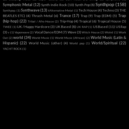
Synthpop
(158)
Symphonic Metal
(12)
Synth Indie Rock
(10)
Synth Pop
(8)
Synthwave
(13)
Tech House
(4)
Techno
(3)
THE
Synthpop.
(1)
tAlternative Metal
(1)
Trance
(17)
Trap
BEATLES ETC)
(4)
Thrash Metal
(6)
Trap
(9)
Trap (EDM)
(5)
(hip-hop)
(22)
Trip-Hop
(4)
Tropical
(6)
Tropical House
(5)
Tribal / Afro House
(2)
UK / Happy Hardcore
(3)
UK Based
(8)
US Based
(11)
US Rap
TWEE
(1)
UK RAP
(1)
(3)
Vocal Dance/EDM
(7)
Wave
(3)
v
(1)
Vaporwave
(2)
Witch House
(2)
Wolrd
(1)
Work
world
(34)
World Music (Latin &
Out
(2)
World Music
(1)
World Music (African)
(2)
Hispanic)
(22)
World/Spiritual
(22)
World Music (other)
(4)
World pop
(1)
YACHT ROCK
(1)