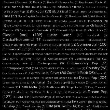
Balada
(3)
(Electronic).Electronic
(1)
Banda
(2)
Baroque Pop
(1)
Bass House / Electro
(2)
Bass House / Electro House
(7)
Bedroom / Lo-fi Pop
(9)
Beats
(2)
Bedroom / Lo-fiPop
Big Room
(13)
Bedroom Pop
(3)
Black Metal
(4)
(1)
Blue -grass
(1)
Bluegrass
(1)
Blues
(27)
BoomBap
(4)
Breakbeat
(4)
Brazilian BassDream Pop
(1)
British Based
(1)
Britpop
(9)
Chamber Pop
BRITPOP INDIE POP
(1)
Brostep
(1)
Canadian Based
(1)
Cello
(1)
(8)
Chillwave
(4)
CHILDREN'S MUSIC
(1)
Chill House
(1)
CHILLOUT
(1)
Chillstep
(2)
Christian
(9)
Cinematic
(11)
Clasic Rock
(5)
Christmas
(2)
Cinematic / Epic Music
(2)
Classic Rock
(189)
Classic Sound
(18)
classical
(8)
Classical/Instrumental
(35)
Classical/Instrumental - Electronic - Folk/Acoustic
(1)
Commercial
(100)
Cloud Hop / Emo Hip-Hop
(9)
Comercial
(11)
Comedy
(1)
Commercial Pop
(28)
Commercial Vocal
COMMERCIAL POP CONTEMPORARY
(1)
Dance
(11)
COMMERCIAL VOCAL DANCE COMMERCIAL POP CONTEMPORARY POP POP
Contemporany
(7)
Contemporany Pop
(11)
ELECTRONIC POP SYNTH POP
(1)
Contemporary Pop
(16)
Contemporary
(3)
Contemporany R&B
(1)
Country
(96)
Contemporary R&B
(14)
CONTEMPORARY SOUL
(1)
Corridos
(1)
Cover
(26)
Cover (official)
(25)
Country Rap
(4)
Country Americana
(1)
Covers
(1)
Dance Pop
(204)
Cumbia
(6)
Dance
(8)
Dance Hall
(5)
Crossover Classical
(1)
Dancehall
(19)
Dark pop
(8)
Dark wave
(5)
Dance Pop Nu-disco
(2)
DARK-POP
(1)
Death Metal
(19)
Deathcore
(8)
Deep House
(8)
Darkwave
(1)
Deep Trance
(1)
Dream Pop
Disco
(11)
Doom Metal / Sludge
(7)
disco rap
(2)
Downtempo
(2)
(127)
DREAM POP (Electronic/Pop)
(4)
DREAM POP (Guitar Dreamy Mellow Vibes)
Drill
(4)
(1)
DREAM POP (Guitar Washed-out/Shoegaze Style)
(1)
Drum N Bass / Jungle
(2)
Dubstep
(19)
EDM
(43)
Electro
(14)
Easy Listening
(3)
Electro Funk
(4)
Electro