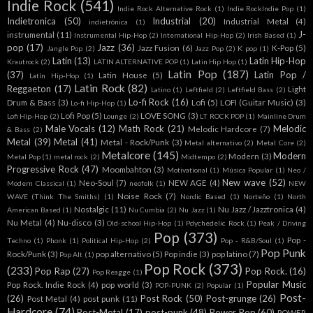
Indie Rock
(541)
Indie Rock Alternative Rock
(1)
Indie RockIndie Pop
(1)
Indietronica
(50)
Industrial
(20)
Industrial Metal
(4)
indietrónica
(1)
J-
instrumental
(11)
Instrumental Hip-Hop
(2)
International Hip-Hop
(2)
Irish Based
(1)
pop
(17)
Jazz
(36)
Jazz Fusion
(6)
K-Pop
(5)
Jangle Pop
(2)
Jazz Pop
(2)
K pop
(1)
Latin
(13)
Latin Hip-Hop
Krautrock
(2)
LATIN ALTERNATIVE POP
(1)
Latin Hip Hop
(1)
Latin Pop
(187)
(37)
Latin Pop /
Latin House
(5)
Latín Hip-Hop
(1)
Latin Rock
(82)
Reggaeton
(17)
Light
Latino
(1)
Leftfield
(2)
Leftfield Bass
(2)
Lo-fi Rock
(16)
Drum & Bass
(3)
Lofi
(5)
LOFI (Guitar Music)
(3)
Lo-fi Hip-Hop
(1)
Lofi Pop
(5)
LOVE SONG
(3)
Lofi Hip-Hop
(2)
Lounge
(2)
LT ROCK POP
(1)
Mainline Drum
Male Vocals
(12)
Math Rock
(21)
Melodic
Melodic Hardcore
(7)
& Bass
(2)
Metal
(39)
Metal
(41)
Metal - Rock/Punk
(3)
Metal alternativo
(2)
Metal Core
(2)
Metalcore
(145)
Modern
Modern
(3)
Metal Pop
(1)
metal rock
(2)
Midtempo
(2)
Progressive Rock
(47)
Moombahton
(3)
Motivational
(1)
Música Popular
(1)
Neo /
New wave
(52)
Neo-Soul
(7)
NEW AGE
(4)
Modern Classical
(1)
neofolk
(1)
NEW
Noise Rock
(7)
WAVE (Think The Smiths)
(1)
Nordic Based
(1)
Norteño
(1)
North
Nostalgic
(11)
Nu Jazz / Jazztronica
(4)
American Based
(1)
Nu Cumbia
(2)
Nu Jazz
(1)
Nu Metal
(4)
Nu-disco
(3)
Old-school Hip-Hop
(1)
Pdychedelic Rock
(1)
Peak / Driving
Pop
(373)
Pop -
Techno
(1)
Phonk
(1)
Political Hip-Hop
(2)
Pop - R&B/Soul
(1)
Pop Punk
Rock/Punk
(3)
pop alternativo
(5)
Pop indie
(3)
pop latino
(7)
Pop Alt
(1)
Pop Rock
(373)
(233)
Pop Rap
(27)
Pop Rock.
(16)
Pop Reagge
(1)
Popular Music
Pop Rock. Indie Rock
(4)
pop world
(3)
POP-PUNK
(2)
Popular
(1)
Post-
(26)
Post Rock
(50)
Post-grunge
(26)
Post Metal
(4)
post punk
(11)
Hardcore
(74)
Post-Metal
(17)
post-punk
(48)
Power Pop
(60)
POWER