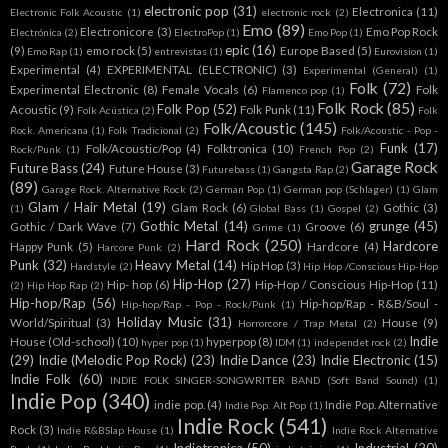
electronic pop
(31)
Electronica
(11)
Electronic Folk Acoustic
(1)
electronic rock
(2)
Emo
(89)
Electronicore
(3)
Emo Pop Rock
Electrónica
(2)
ElectroPop
(1)
Emo Pop
(1)
epic
(16)
(9)
emo rock
(5)
Europe Based
(5)
Emo Rap
(1)
entrevistas
(1)
Eurovision
(1)
Experimental
(4)
EXPERIMENTAL (ELECTRONIC)
(3)
Experimental (General)
(1)
Folk
(72)
Experimental Electronic
(8)
Female Vocals
(6)
Folk
Flamenco pop
(1)
Folk Rock
(85)
Folk Pop
(52)
Acoustic
(9)
Folk Punk
(11)
Folk Acústica
(2)
Folk
Folk/Acoustic
(145)
Rock. Americana
(1)
Folk Tradicional
(2)
Folk/Acoustic - Pop -
Funk
(17)
Folk/Acoustic/Pop
(4)
Folktronica
(10)
Rock/Punk
(1)
French Pop
(2)
Garage Rock
Future Bass
(24)
Future House
(3)
Futurebass
(1)
Gangsta Rap
(2)
(89)
Garage Rock. Alternative Rock
(2)
German Pop
(1)
German pop (Schlager)
(1)
Glam
Glam / Hair Metal
(19)
Glam Rock
(6)
Gothic
(3)
(1)
Global Bass
(1)
Gospel
(2)
Gothic Metal
(14)
grunge
(45)
Gothic / Dark Wave
(7)
Groove
(6)
Grime
(1)
Hard Rock
(250)
Hardcore
Happy Punk
(5)
Hardcore
(4)
Harcore Punk
(2)
Punk
(32)
Heavy Metal
(14)
Hip Hop
(3)
Hardstyle
(2)
Hip Hop /Conscious Hip-Hop
Hip-Hop
(27)
Hip- hop
(6)
Hip-Hop / Conscious Hip-Hop
(11)
(2)
Hip Hop Rap
(2)
Hip-hop/Rap
(56)
Hip-hop/Rap - R&B/Soul -
Hip-hop/Rap - Pop - Rock/Punk
(1)
Holiday Music
(31)
World/Spiritual
(3)
House
(9)
Horrorcore / Trap Metal
(2)
Indie
House (Old-school)
(10)
hyperpop
(8)
hyper pop
(1)
IDM
(1)
independet rock
(2)
(29)
Indie (Melodic Pop Rock)
(23)
Indie Dance
(23)
Indie Electronic
(15)
Indie Folk
(60)
INDIE FOLK SINGER-SONGWRITER BAND (Soft Band Sound)
(1)
Indie Pop
(340)
indie pop.
(4)
Indie Pop. Alternative
Indie Pop. Alt Pop
(1)
Indie Rock
(541)
Rock
(3)
Indie R&BSlap House
(1)
Indie Rock Alternative