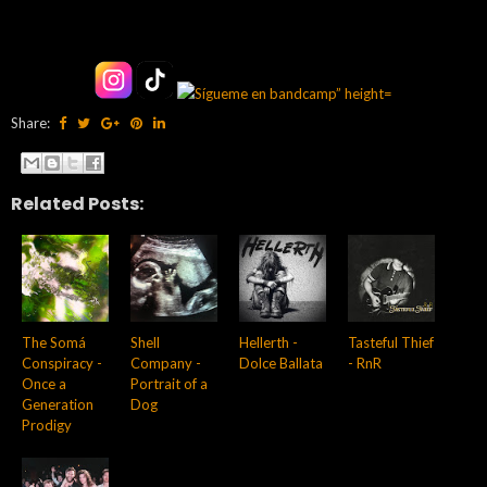
Share:
Related Posts:
The Somá
Shell
Hellerth -
Tasteful Thief
Conspiracy -
Company -
Dolce Ballata
- RnR
Once a
Portrait of a
Generation
Dog
Prodigy