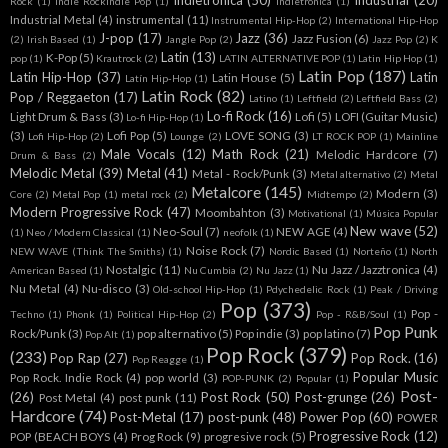
Indietronica
(50)
Industrial
(20)
Rock
(1)
Indie RockIndie Pop
(1)
indietrónica
(1)
Industrial Metal
(4)
instrumental
(11)
Instrumental Hip-Hop
(2)
International Hip-Hop
J-pop
(17)
Jazz
(36)
Jazz Fusion
(6)
(2)
Irish Based
(1)
Jangle Pop
(2)
Jazz Pop
(2)
K
Latin
(13)
K-Pop
(5)
pop
(1)
Krautrock
(2)
LATIN ALTERNATIVE POP
(1)
Latin Hip Hop
(1)
Latin Pop
(187)
Latin Hip-Hop
(37)
Latin
Latin House
(5)
Latín Hip-Hop
(1)
Latin Rock
(82)
Pop / Reggaeton
(17)
Latino
(1)
Leftfield
(2)
Leftfield Bass
(2)
Lo-fi Rock
(16)
Light Drum & Bass
(3)
Lofi
(5)
LOFI (Guitar Music)
Lo-fi Hip-Hop
(1)
(3)
Lofi Pop
(5)
LOVE SONG
(3)
Lofi Hip-Hop
(2)
Lounge
(2)
LT ROCK POP
(1)
Mainline
Male Vocals
(12)
Math Rock
(21)
Melodic Hardcore
(7)
Drum & Bass
(2)
Melodic Metal
(39)
Metal
(41)
Metal - Rock/Punk
(3)
Metal alternativo
(2)
Metal
Metalcore
(145)
Modern
(3)
Core
(2)
Metal Pop
(1)
metal rock
(2)
Midtempo
(2)
Modern Progressive Rock
(47)
Moombahton
(3)
Motivational
(1)
Música Popular
New wave
(52)
Neo-Soul
(7)
NEW AGE
(4)
(1)
Neo / Modern Classical
(1)
neofolk
(1)
Noise Rock
(7)
NEW WAVE (Think The Smiths)
(1)
Nordic Based
(1)
Norteño
(1)
North
Nostalgic
(11)
Nu Jazz / Jazztronica
(4)
American Based
(1)
Nu Cumbia
(2)
Nu Jazz
(1)
Nu Metal
(4)
Nu-disco
(3)
Old-school Hip-Hop
(1)
Pdychedelic Rock
(1)
Peak / Driving
Pop
(373)
Pop -
Techno
(1)
Phonk
(1)
Political Hip-Hop
(2)
Pop - R&B/Soul
(1)
Pop Punk
Rock/Punk
(3)
pop alternativo
(5)
Pop indie
(3)
pop latino
(7)
Pop Alt
(1)
Pop Rock
(379)
(233)
Pop Rap
(27)
Pop Rock.
(16)
Pop Reagge
(1)
Popular Music
Pop Rock. Indie Rock
(4)
pop world
(3)
POP-PUNK
(2)
Popular
(1)
Post-
(26)
Post Rock
(50)
Post-grunge
(26)
Post Metal
(4)
post punk
(11)
Hardcore
(74)
Post-Metal
(17)
post-punk
(48)
Power Pop
(60)
POWER
Progressive Rock
(12)
POP (BEACH BOYS
(4)
Prog Rock
(9)
progresive rock
(5)