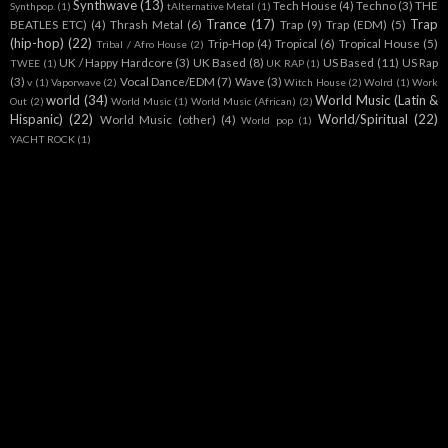
Synthwave
(13)
Tech House
(4)
Techno
(3)
THE
Synthpop.
(1)
tAlternative Metal
(1)
Trance
(17)
Trap
BEATLES ETC)
(4)
Thrash Metal
(6)
Trap
(9)
Trap (EDM)
(5)
(hip-hop)
(22)
Trip-Hop
(4)
Tropical
(6)
Tropical House
(5)
Tribal / Afro House
(2)
UK / Happy Hardcore
(3)
UK Based
(8)
US Based
(11)
US Rap
TWEE
(1)
UK RAP
(1)
(3)
Vocal Dance/EDM
(7)
Wave
(3)
v
(1)
Vaporwave
(2)
Witch House
(2)
Wolrd
(1)
Work
world
(34)
World Music (Latin &
Out
(2)
World Music
(1)
World Music (African)
(2)
Hispanic)
(22)
World/Spiritual
(22)
World Music (other)
(4)
World pop
(1)
YACHT ROCK
(1)