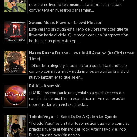
que la emotividad te consuma : La añoranza y la paz
convergerá en nuestros pensamien...
Swamp Music Players - Crowd Pleaser
Este verano sin duda está lleno de vibras feroces que te
llevarán hacia el cielo. Que mejor con una interpretación
hecha con un propósito ép...
Nessa Ruane Dalton - Love Is All Around (At Christmas
Time)
Difunde la alegría y la buena vibra que la Navidad trae
consigo con nada más y nada menos que sintonizar de el
nuevo lanzamiento que se en...
BAÏKI – KosmoX
¡ BAÏKI nos comparte una genial rola que hace eco de
conciencia de una forma espectacular! En esta ocasión
deberías darle un vistazo a esta...
Toledo Vega - El Saco Es De A Quien Le Quede
“Toledo Vega” es un talentoso músico que tiene como su
principal fuerte el género del Rock Alternativo y el Pop
Punk, en esta ocasión nos co...