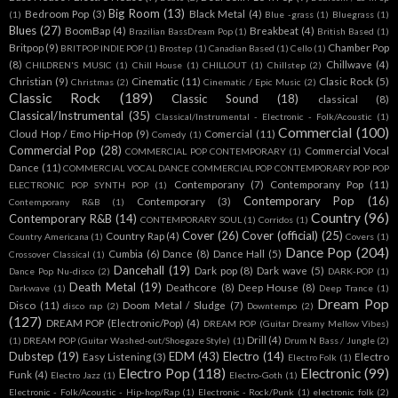
Big Room
(13)
Bedroom Pop
(3)
Black Metal
(4)
(1)
Blue -grass
(1)
Bluegrass
(1)
Blues
(27)
BoomBap
(4)
Breakbeat
(4)
Brazilian BassDream Pop
(1)
British Based
(1)
Britpop
(9)
Chamber Pop
BRITPOP INDIE POP
(1)
Brostep
(1)
Canadian Based
(1)
Cello
(1)
(8)
Chillwave
(4)
CHILDREN'S MUSIC
(1)
Chill House
(1)
CHILLOUT
(1)
Chillstep
(2)
Christian
(9)
Cinematic
(11)
Clasic Rock
(5)
Christmas
(2)
Cinematic / Epic Music
(2)
Classic Rock
(189)
Classic Sound
(18)
classical
(8)
Classical/Instrumental
(35)
Classical/Instrumental - Electronic - Folk/Acoustic
(1)
Commercial
(100)
Cloud Hop / Emo Hip-Hop
(9)
Comercial
(11)
Comedy
(1)
Commercial Pop
(28)
Commercial Vocal
COMMERCIAL POP CONTEMPORARY
(1)
Dance
(11)
COMMERCIAL VOCAL DANCE COMMERCIAL POP CONTEMPORARY POP POP
Contemporany
(7)
Contemporany Pop
(11)
ELECTRONIC POP SYNTH POP
(1)
Contemporary Pop
(16)
Contemporary
(3)
Contemporany R&B
(1)
Country
(96)
Contemporary R&B
(14)
CONTEMPORARY SOUL
(1)
Corridos
(1)
Cover
(26)
Cover (official)
(25)
Country Rap
(4)
Country Americana
(1)
Covers
(1)
Dance Pop
(204)
Cumbia
(6)
Dance
(8)
Dance Hall
(5)
Crossover Classical
(1)
Dancehall
(19)
Dark pop
(8)
Dark wave
(5)
Dance Pop Nu-disco
(2)
DARK-POP
(1)
Death Metal
(19)
Deathcore
(8)
Deep House
(8)
Darkwave
(1)
Deep Trance
(1)
Dream Pop
Disco
(11)
Doom Metal / Sludge
(7)
disco rap
(2)
Downtempo
(2)
(127)
DREAM POP (Electronic/Pop)
(4)
DREAM POP (Guitar Dreamy Mellow Vibes)
Drill
(4)
(1)
DREAM POP (Guitar Washed-out/Shoegaze Style)
(1)
Drum N Bass / Jungle
(2)
Dubstep
(19)
EDM
(43)
Electro
(14)
Easy Listening
(3)
Electro
Electro Folk
(1)
Electro Pop
(118)
Electronic
(99)
Funk
(4)
Electro Jazz
(1)
Electro-Goth
(1)
Electronic - Folk/Acoustic - Hip-hop/Rap
(1)
Electronic - Rock/Punk
(1)
electronic folk
(2)