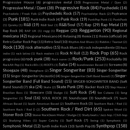
Progressive House
(6)
progressive metal
(10)
Progressive Metal / Djen
(2)
Progressive Rock
(84)
Progressive Metal / Djent
(38)
Psychedelic
(14)
Psychedelic Rock
(57)
Psytrance
Psychedelic / Freak Folk
(2)
Psychedelyc Rock
(2)
Punk
(181)
Punk Rock
(19)
(3)
Punk Indie Rock
(4)
PunkPop Punk
(1)
PunkPunk
R&B
(19)
R&B/Soul
(57)
Rap
(29)
Rap Metal
(19)
(1)
Quieky
(1)
R&B Soul
(1)
Reggaeton
(90)
Reggae
(20)
Regional
Rap Rock
(4)
RAP UK
(1)
regg
(1)
mexicana
(42)
Regional Mexicano
(4)
Relaxing
(8)
Remix
(11)
Remix (official)
(4)
Retro Guitar Rock Pop
(11)
Retro Soul
(10)
Rhythm And Blues
(1)
Riddim / Tearout
(2)
Rock
(130)
rock alternativo
(15)
Rock Blues
(4)
rock independiente
(3)
Rock
Rock Pop
(65)
Rock N Roll
(12)
Rock
indie
(1)
rock latino
(1)
Rock modern
(1)
Rock/Punk
(253)
rock punk
(38)
progresivo
(6)
Rockabilly
(8)
Rock suave
(1)
Salsa
(14)
Screamo
(8)
RockAlt Pop
(1)
Rocks 80s
(1)
ROOTS
(1)
Scandinavian Based
(1)
Singer Songwriter
(83)
Shoegaze
(48)
Singer-Songwriter
Shoeghaze
(2)
(15)
Singer-
Singer-Songwriter (Acoustic)
(4)
Singer-Songwriter (Soft Band Sound)
(1)
Songwriter Band (Full Band Sound)
(15)
SINGER-SONGWRITER BAND (Soft
ska
(24)
Skate Punk
(39)
Band Sound)
(7)
Slacker Rock
(5)
Skate
(2)
Slap House /
Soft Rock
(54)
Slowcore
(10)
Brazilian Bass
(1)
Sludge
(1)
Son Cubano
(1)
Song
Soul
(16)
SOUL ROCK
(9)
Soundscape
(3)
Soundtrack
(7)
Songwriter
(1)
South
Southern Rock
(3)
African Based
(1)
South American Based
(2)
Southern Rock / Red
(1)
Southern Rock / Red Dirt
(65)
Southern Rock / Red D
(2)
Spoken Word
(1)
Stoner Rock
(30)
Stoner RockDoom Metal / Sludge
(1)
Study beats / Jazz-hop / Chill-hop
Surf Rock
(7)
(2)
Studying Vibes
(1)
Super Catchy
(1)
Swing
(1)
Symphonic
(1)
Synthpop
(158)
Symphonic Metal
(12)
Synth Indie Rock
(10)
Synth Pop
(8)