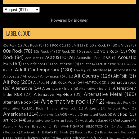
Powered by
Blogger
.
LABEL CLOUD
70s Rock
(3)
80´s Rock
(9)
80´s Vibes
(3)
60s Rock
(1)
80'S ROCK
(1)
80's VIBES
(1)
80s Rock
(78)
90s
90´s Rock
(13)
80s Rock.
(4)
90' Rock
(8)
90's rock
(11)
Rock
(84)
Acoustic
ACOUSTIC
(26)
Acoustic - Pop - R&B
(9)
Acid Jazz
(1)
Folk
(64)
acoustic pop
(11)
acoustic rock
(8)
acustic
(4)
acustic rock
(3)
Acústica
Adult Contemporary
(130)
Afrobeat
(4)
Afrobeats
(6)
Pop
(1)
Afro Pop
(2)
Alt Country
(126)
Alt Folk
(21)
Afrobeats / Afro-pop / Afro-fusion
(6)
al
(1)
Alt Pop
(260)
Alt Rock Pop
(54)
alternativa rock
Alt Pop.
(4)
ALT-FOLK
(3)
(26)
Alternative
(14)
Alternative /
Alternative - Indie
(6)
Alternative / Indie
(1)
Alternative Metal
(180)
Indie R&B
(27)
Alternative Hip-Hop
(31)
Alternative rock
(742)
alternative pop
(54)
Alternative Rock.
(2)
Ambient
(7)
Alternative Rock90s Rock
(1)
alternative rockl
(1)
Ambient Rock
(2)
Americana
(114)
Art Pop
(15)
AOR - Adult Orientated Rock
(6)
Anthemic
(1)
art rock
(44)
Australian Based
(3)
Autotune
(4)
arternative pop
(1)
Asian Based
(2)
Avant - Garde (Electronic)
(3)
AVANT-GARDE (ELECTRONIC)
(1)
Avant-Garde
Balada
(3)
(Electronic).Electronic
(1)
Banda
(2)
Baroque Pop
(1)
Bass House / Electro
(2)
Bass House / Electro House
(7)
Bedroom / Lo-fi Pop
(9)
Beats
(2)
Bedroom / Lo-fiPop