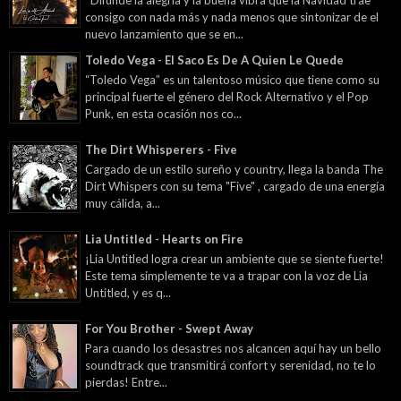
Difunde la alegría y la buena vibra que la Navidad trae
consigo con nada más y nada menos que sintonizar de el
nuevo lanzamiento que se en...
Toledo Vega - El Saco Es De A Quien Le Quede
“Toledo Vega” es un talentoso músico que tiene como su
principal fuerte el género del Rock Alternativo y el Pop
Punk, en esta ocasión nos co...
The Dirt Whisperers - Five
Cargado de un estilo sureño y country, llega la banda The
Dirt Whispers con su tema "Five" , cargado de una energía
muy cálida, a...
Lia Untitled - Hearts on Fire
¡Lia Untitled logra crear un ambiente que se siente fuerte!
Este tema simplemente te va a trapar con la voz de Lia
Untitled, y es q...
For You Brother - Swept Away
Para cuando los desastres nos alcancen aquí hay un bello
soundtrack que transmitirá confort y serenidad, no te lo
pierdas! Entre...