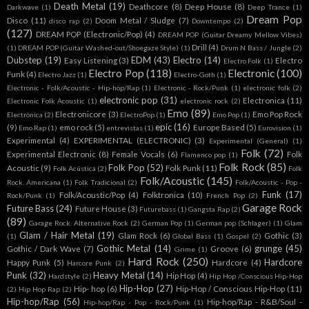
Death Metal
(19)
Deathcore
(8)
Deep House
(8)
Darkwave
(1)
Deep Trance
(1)
Dream Pop
Disco
(11)
Doom Metal / Sludge
(7)
disco rap
(2)
Downtempo
(2)
(127)
DREAM POP (Electronic/Pop)
(4)
DREAM POP (Guitar Dreamy Mellow Vibes)
Drill
(4)
(1)
DREAM POP (Guitar Washed-out/Shoegaze Style)
(1)
Drum N Bass / Jungle
(2)
Dubstep
(19)
EDM
(43)
Electro
(14)
Easy Listening
(3)
Electro
Electro Folk
(1)
Electro Pop
(118)
Electronic
(100)
Funk
(4)
Electro Jazz
(1)
Electro-Goth
(1)
Electronic - Folk/Acoustic - Hip-hop/Rap
(1)
Electronic - Rock/Punk
(1)
electronic folk
(2)
electronic pop
(31)
Electronica
(11)
Electronic Folk Acoustic
(1)
electronic rock
(2)
Emo
(89)
Electronicore
(3)
Emo Pop Rock
Electrónica
(2)
ElectroPop
(1)
Emo Pop
(1)
epic
(16)
(9)
emo rock
(5)
Europe Based
(5)
Emo Rap
(1)
entrevistas
(1)
Eurovision
(1)
Experimental
(4)
EXPERIMENTAL (ELECTRONIC)
(3)
Experimental (General)
(1)
Folk
(72)
Experimental Electronic
(8)
Female Vocals
(6)
Folk
Flamenco pop
(1)
Folk Rock
(85)
Folk Pop
(52)
Acoustic
(9)
Folk Punk
(11)
Folk Acústica
(2)
Folk
Folk/Acoustic
(145)
Rock. Americana
(1)
Folk Tradicional
(2)
Folk/Acoustic - Pop -
Funk
(17)
Folk/Acoustic/Pop
(4)
Folktronica
(10)
Rock/Punk
(1)
French Pop
(2)
Garage Rock
Future Bass
(24)
Future House
(3)
Futurebass
(1)
Gangsta Rap
(2)
(89)
Garage Rock. Alternative Rock
(2)
German Pop
(1)
German pop (Schlager)
(1)
Glam
Glam / Hair Metal
(19)
Glam Rock
(6)
Gothic
(3)
(1)
Global Bass
(1)
Gospel
(2)
Gothic Metal
(14)
grunge
(45)
Gothic / Dark Wave
(7)
Groove
(6)
Grime
(1)
Hard Rock
(250)
Hardcore
Happy Punk
(5)
Hardcore
(4)
Harcore Punk
(2)
Punk
(32)
Heavy Metal
(14)
Hip Hop
(4)
Hardstyle
(2)
Hip Hop /Conscious Hip-Hop
Hip-Hop
(27)
Hip- hop
(6)
Hip-Hop / Conscious Hip-Hop
(11)
(2)
Hip Hop Rap
(2)
Hip-hop/Rap
(56)
Hip-hop/Rap - R&B/Soul -
Hip-hop/Rap - Pop - Rock/Punk
(1)