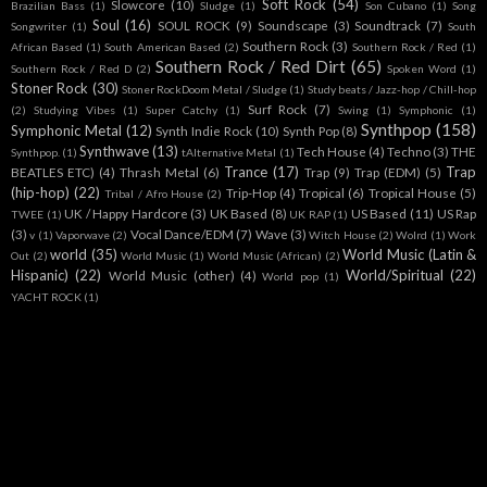
Soft Rock
(54)
Slowcore
(10)
Brazilian Bass
(1)
Sludge
(1)
Son Cubano
(1)
Song
Soul
(16)
SOUL ROCK
(9)
Soundscape
(3)
Soundtrack
(7)
Songwriter
(1)
South
Southern Rock
(3)
African Based
(1)
South American Based
(2)
Southern Rock / Red
(1)
Southern Rock / Red Dirt
(65)
Southern Rock / Red D
(2)
Spoken Word
(1)
Stoner Rock
(30)
Stoner RockDoom Metal / Sludge
(1)
Study beats / Jazz-hop / Chill-hop
Surf Rock
(7)
(2)
Studying Vibes
(1)
Super Catchy
(1)
Swing
(1)
Symphonic
(1)
Synthpop
(158)
Symphonic Metal
(12)
Synth Indie Rock
(10)
Synth Pop
(8)
Synthwave
(13)
Tech House
(4)
Techno
(3)
THE
Synthpop.
(1)
tAlternative Metal
(1)
Trance
(17)
Trap
BEATLES ETC)
(4)
Thrash Metal
(6)
Trap
(9)
Trap (EDM)
(5)
(hip-hop)
(22)
Trip-Hop
(4)
Tropical
(6)
Tropical House
(5)
Tribal / Afro House
(2)
UK / Happy Hardcore
(3)
UK Based
(8)
US Based
(11)
US Rap
TWEE
(1)
UK RAP
(1)
(3)
Vocal Dance/EDM
(7)
Wave
(3)
v
(1)
Vaporwave
(2)
Witch House
(2)
Wolrd
(1)
Work
world
(35)
World Music (Latin &
Out
(2)
World Music
(1)
World Music (African)
(2)
Hispanic)
(22)
World/Spiritual
(22)
World Music (other)
(4)
World pop
(1)
YACHT ROCK
(1)