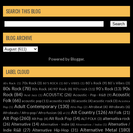
SEARCH THIS BLOG
BLOG ARCHIVE
Powered by
Blogger
.
LABEL CLOUD
70s Rock
(3)
80´s Rock
(9)
80´s Vibes
(3)
60s Rock
(1)
80'S ROCK
(1)
80's VIBES
(1)
80s Rock
(78)
90s
90´s Rock
(13)
80s Rock.
(4)
90' Rock
(8)
90's rock
(11)
Rock
(84)
Acoustic
ACOUSTIC
(26)
Acoustic - Pop - R&B
(9)
Acid Jazz
(1)
Folk
(66)
acoustic pop
(11)
acoustic rock
(8)
acustic
(4)
acustic rock
(3)
Acústica
Adult Contemporary
(130)
Afrobeat
(4)
Afrobeats
(6)
Pop
(1)
Afro Pop
(2)
Alt Country
(126)
Alt Folk
(21)
Afrobeats / Afro-pop / Afro-fusion
(6)
al
(1)
Alt Pop
(260)
Alt Rock Pop
(54)
alternativa rock
Alt Pop.
(4)
ALT-FOLK
(3)
(26)
Alternative
(14)
Alternative /
Alternative - Indie
(6)
Alternative / Indie
(1)
Alternative Metal
(180)
Indie R&B
(27)
Alternative Hip-Hop
(31)