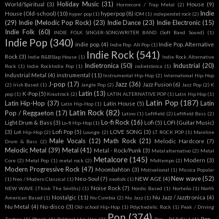
Holiday Music
(31)
World/Spiritual
(3)
House
(9)
Horrorcore / Trap Metal
(2)
Indie
House (Old-school)
(10)
hyperpop
(8)
hyper pop
(1)
IDM
(1)
independet rock
(2)
(29)
Indie (Melodic Pop Rock)
(23)
Indie Dance
(23)
Indie Electronic
(15)
Indie Folk
(60)
INDIE FOLK SINGER-SONGWRITER BAND (Soft Band Sound)
(1)
Indie Pop
(340)
indie pop.
(4)
Indie Pop. Alternative
Indie Pop. Alt Pop
(1)
Indie Rock
(541)
Rock
(3)
Indie R&BSlap House
(1)
Indie Rock Alternative
Indietronica
(50)
Industrial
(20)
Rock
(1)
Indie RockIndie Pop
(1)
indietrónica
(1)
Industrial Metal
(4)
instrumental
(11)
Instrumental Hip-Hop
(2)
International Hip-Hop
J-pop
(17)
Jazz
(36)
Jazz Fusion
(6)
(2)
Irish Based
(1)
Jangle Pop
(2)
Jazz Pop
(2)
K
Latin
(13)
K-Pop
(5)
pop
(1)
Krautrock
(2)
LATIN ALTERNATIVE POP
(1)
Latin Hip Hop
(1)
Latin Pop
(187)
Latin Hip-Hop
(37)
Latin
Latin House
(5)
Latín Hip-Hop
(1)
Latin Rock
(82)
Pop / Reggaeton
(17)
Latino
(1)
Leftfield
(2)
Leftfield Bass
(2)
Lo-fi Rock
(16)
Light Drum & Bass
(3)
Lofi
(5)
LOFI (Guitar Music)
Lo-fi Hip-Hop
(1)
(3)
Lofi Pop
(5)
LOVE SONG
(3)
Lofi Hip-Hop
(2)
Lounge
(2)
LT ROCK POP
(1)
Mainline
Male Vocals
(12)
Math Rock
(21)
Melodic Hardcore
(7)
Drum & Bass
(2)
Melodic Metal
(39)
Metal
(41)
Metal - Rock/Punk
(3)
Metal alternativo
(2)
Metal
Metalcore
(145)
Modern
(3)
Core
(2)
Metal Pop
(1)
metal rock
(2)
Midtempo
(2)
Modern Progressive Rock
(47)
Moombahton
(3)
Motivational
(1)
Música Popular
New wave
(52)
Neo-Soul
(7)
NEW AGE
(4)
(1)
Neo / Modern Classical
(1)
neofolk
(1)
Noise Rock
(7)
NEW WAVE (Think The Smiths)
(1)
Nordic Based
(1)
Norteño
(1)
North
Nostalgic
(11)
Nu Jazz / Jazztronica
(4)
American Based
(1)
Nu Cumbia
(2)
Nu Jazz
(1)
Nu Metal
(4)
Nu-disco
(3)
Old-school Hip-Hop
(1)
Pdychedelic Rock
(1)
Peak / Driving
Pop
(374)
Pop -