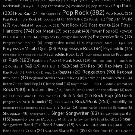
Techno
(1)
Phonk
(1)
Political Hip-Hop
(2)
Pop - R&B/Soul
(1)
Pop Punk
Rock/Punk
(3)
pop alternativo
(5)
Pop indie
(3)
pop latino
(7)
Pop Alt
(1)
Pop Rock
(382)
(233)
Pop Rap
(27)
Pop Rock.
(16)
Pop Reagge
(1)
Popular Music
Pop Rock. Indie Rock
(4)
pop world
(3)
POP-PUNK
(2)
Popular
(1)
Post-
(27)
Post Rock
(50)
Post-grunge
(26)
Post Metal
(4)
post punk
(11)
Hardcore
(74)
Post-Metal
(17)
post-punk
(48)
Power Pop
(60)
POWER
Progressive Rock
(12)
POP (BEACH BOYS
(4)
Prog Rock
(9)
progresive rock
(5)
Progressive House
(6)
progressive metal
(10)
Progressive Metal / Djen
(2)
Progressive Rock
(84)
Progressive Metal / Djent
(38)
Psychedelic
(14)
Psychedelic Rock
(57)
Psytrance
Psychedelic / Freak Folk
(2)
Psychedelyc Rock
(2)
Punk
(182)
Punk Rock
(19)
(3)
Punk Indie Rock
(4)
PunkPop Punk
(1)
PunkPunk
R&B
(19)
R&B/Soul
(57)
Rap
(30)
Rap Metal
(19)
(1)
Quieky
(1)
R&B Soul
(1)
Reggaeton
(90)
Reggae
(20)
Regional
Rap Rock
(4)
RAP UK
(1)
regg
(1)
mexicana
(42)
Regional Mexicano
(4)
Relaxing
(8)
Remix
(11)
Remix (official)
(4)
Retro Guitar Rock Pop
(11)
Retro Soul
(10)
Rhythm And Blues
(1)
Riddim / Tearout
(2)
Rock
(130)
rock alternativo
(15)
Rock Blues
(4)
rock independiente
(3)
Rock
Rock Pop
(65)
Rock N Roll
(12)
Rock
indie
(1)
rock latino
(1)
Rock modern
(1)
Rock/Punk
(253)
rock punk
(40)
progresivo
(6)
Rockabilly
(8)
Rock suave
(1)
Salsa
(14)
Screamo
(8)
RockAlt Pop
(1)
Rocks 80s
(1)
ROOTS
(1)
Scandinavian Based
(1)
Singer Songwriter
(83)
Shoegaze
(48)
Singer-Songwriter
Shoeghaze
(2)
(15)
Singer-
Singer-Songwriter (Acoustic)
(4)
Singer-Songwriter (Soft Band Sound)
(1)
Songwriter Band (Full Band Sound)
(15)
SINGER-SONGWRITER BAND (Soft
ska
(24)
Skate Punk
(39)
Band Sound)
(7)
Slacker Rock
(5)
Skate
(2)
Slap House /