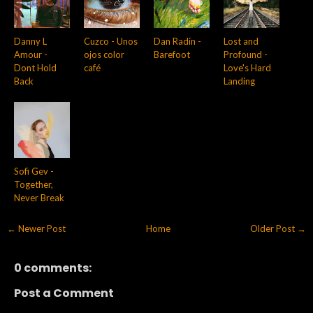
Danny L
Cuzco - Unos
Dan Radin -
Lost and
Amour -
ojos color
Barefoot
Profound -
Dont Hold
café
Love's Hard
Back
Landing
Sofi Gev -
Together,
Never Break
← Newer Post
Home
Older Post →
0 comments:
Post a Comment