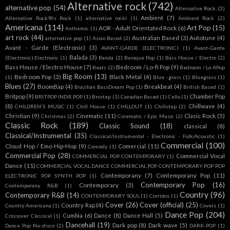
Alternative rock
(742)
alternative pop
(54)
Alternative Rock.
(2)
Ambient
(7)
Alternative Rock90s Rock
(1)
alternative rockl
(1)
Ambient Rock
(2)
Americana
(114)
Art Pop
(15)
AOR - Adult Orientated Rock
(6)
Anthemic
(1)
art rock
(44)
Australian Based
(3)
Autotune
(4)
arternative pop
(1)
Asian Based
(2)
Avant - Garde (Electronic)
(3)
AVANT-GARDE (ELECTRONIC)
(1)
Avant-Garde
Balada
(3)
(Electronic).Electronic
(1)
Banda
(2)
Baroque Pop
(1)
Bass House / Electro
(2)
Bass House / Electro House
(7)
Bedroom / Lo-fi Pop
(9)
Beats
(2)
Bedroom / Lo-fiPop
Big Room
(13)
Bedroom Pop
(3)
Black Metal
(4)
(1)
Blue -grass
(1)
Bluegrass
(1)
Blues
(27)
BoomBap
(4)
Breakbeat
(4)
Brazilian BassDream Pop
(1)
British Based
(1)
Britpop
(9)
Chamber Pop
BRITPOP INDIE POP
(1)
Brostep
(1)
Canadian Based
(1)
Cello
(1)
(8)
Chillwave
(4)
CHILDREN'S MUSIC
(1)
Chill House
(1)
CHILLOUT
(1)
Chillstep
(2)
Christian
(9)
Cinematic
(11)
Clasic Rock
(5)
Christmas
(2)
Cinematic / Epic Music
(2)
Classic Rock
(189)
Classic Sound
(18)
classical
(8)
Classical/Instrumental
(35)
Classical/Instrumental - Electronic - Folk/Acoustic
(1)
Commercial
(100)
Cloud Hop / Emo Hip-Hop
(9)
Comercial
(11)
Comedy
(1)
Commercial Pop
(28)
Commercial Vocal
COMMERCIAL POP CONTEMPORARY
(1)
Dance
(11)
COMMERCIAL VOCAL DANCE COMMERCIAL POP CONTEMPORARY POP POP
Contemporany
(7)
Contemporany Pop
(11)
ELECTRONIC POP SYNTH POP
(1)
Contemporary Pop
(16)
Contemporary
(3)
Contemporany R&B
(1)
Country
(96)
Contemporary R&B
(14)
CONTEMPORARY SOUL
(1)
Corridos
(1)
Cover
(26)
Cover (official)
(25)
Country Rap
(4)
Country Americana
(1)
Covers
(1)
Dance Pop
(204)
Cumbia
(6)
Dance
(8)
Dance Hall
(5)
Crossover Classical
(1)
Dancehall
(19)
Dark pop
(8)
Dark wave
(5)
Dance Pop Nu-disco
(2)
DARK-POP
(1)