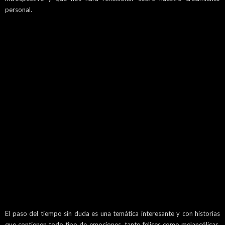
personal.
El paso del tiempo sin duda es una temática interesante y con historias
que contienen todo tipo de emociones, tanto felices como melancólicas,