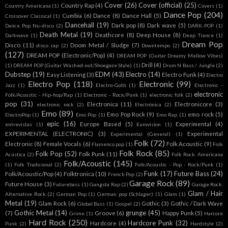
Cover
(26)
Cover (official)
(25)
Country Rap
(4)
Country Americana
(1)
Covers
(1)
Dance Pop
(204)
Cumbia
(6)
Dance
(8)
Dance Hall
(5)
Crossover Classical
(1)
Dancehall
(19)
Dark pop
(8)
Dark wave
(5)
Dance Pop Nu-disco
(2)
DARK-POP
(1)
Death Metal
(19)
Deathcore
(8)
Deep House
(8)
Darkwave
(1)
Deep Trance
(1)
Dream Pop
Disco
(11)
Doom Metal / Sludge
(7)
disco rap
(2)
Downtempo
(2)
(127)
DREAM POP (Electronic/Pop)
(4)
DREAM POP (Guitar Dreamy Mellow Vibes)
Drill
(4)
(1)
DREAM POP (Guitar Washed-out/Shoegaze Style)
(1)
Drum N Bass / Jungle
(2)
Dubstep
(19)
EDM
(43)
Electro
(14)
Easy Listening
(3)
Electro Funk
(4)
Electro
Electro Pop
(118)
Electronic
(99)
Jazz
(1)
Electro-Goth
(1)
Electronic -
electronic
Folk/Acoustic - Hip-hop/Rap
(1)
Electronic - Rock/Punk
(1)
electronic folk
(2)
pop
(31)
Electronica
(11)
Electronicore
(3)
electronic rock
(2)
Electrónica
(2)
Emo
(89)
Emo Pop Rock
(9)
emo rock
(5)
ElectroPop
(1)
Emo Pop
(1)
Emo Rap
(1)
epic
(16)
Europe Based
(5)
Experimental
(4)
entrevistas
(1)
Eurovision
(1)
EXPERIMENTAL (ELECTRONIC)
(3)
Experimental
Experimental (General)
(1)
Folk
(72)
Electronic
(8)
Female Vocals
(6)
Folk Acoustic
(9)
Flamenco pop
(1)
Folk
Folk Rock
(85)
Folk Pop
(52)
Folk Punk
(11)
Acústica
(2)
Folk Rock. Americana
Folk/Acoustic
(145)
(1)
Folk Tradicional
(2)
Folk/Acoustic - Pop - Rock/Punk
(1)
Funk
(17)
Future Bass
(24)
Folk/Acoustic/Pop
(4)
Folktronica
(10)
French Pop
(2)
Garage Rock
(89)
Future House
(3)
Futurebass
(1)
Gangsta Rap
(2)
Garage Rock.
Glam / Hair
Alternative Rock
(2)
German Pop
(1)
German pop (Schlager)
(1)
Glam
(1)
Metal
(19)
Glam Rock
(6)
Gothic
(3)
Gothic / Dark Wave
Global Bass
(1)
Gospel
(2)
Gothic Metal
(14)
grunge
(45)
(7)
Groove
(6)
Happy Punk
(5)
Grime
(1)
Harcore
Hard Rock
(250)
Hardcore Punk
(32)
Hardcore
(4)
Punk
(2)
Hardstyle
(2)