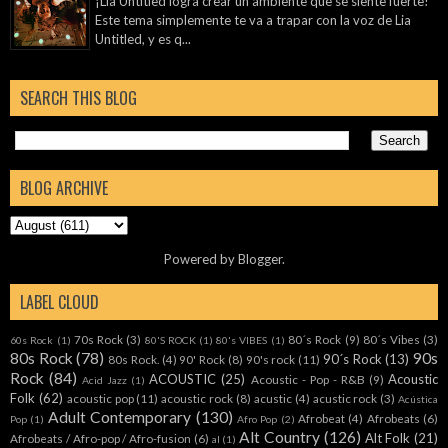
¡Lia Untitled logra crear un ambiente que se siente fuerte!
Este tema simplemente te va a trapar con la voz de Lia
Untitled, y es q...
SEARCH THIS BLOG
BLOG ARCHIVE
Powered by
Blogger
.
LABEL CLOUD
70s Rock
(3)
80´s Rock
(9)
80´s Vibes
(3)
60s Rock
(1)
80'S ROCK
(1)
80's VIBES
(1)
80s Rock
(78)
90s
90´s Rock
(13)
80s Rock.
(4)
90' Rock
(8)
90's rock
(11)
Rock
(84)
ACOUSTIC
(25)
Acoustic
Acoustic - Pop - R&B
(9)
Acid Jazz
(1)
Folk
(62)
acoustic pop
(11)
acoustic rock
(8)
acustic
(4)
acustic rock
(3)
Acústica
Adult Contemporary
(130)
Afrobeat
(4)
Afrobeats
(6)
Pop
(1)
Afro Pop
(2)
Alt Country
(126)
Alt Folk
(21)
Afrobeats / Afro-pop / Afro-fusion
(6)
al
(1)