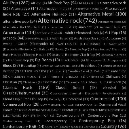
Alt Pop
(260)
Alt Rock Pop
(54)
alternativa rock
Alt Pop.
(4)
ALT-FOLK
(3)
(26)
Alternative
(14)
Alternative /
Alternative - Indie
(6)
Alternative / Indie
(1)
Alternative Metal
(180)
Indie R&B
(27)
Alternative Hip-Hop
(31)
Alternative rock
(742)
alternative pop
(54)
Alternative Rock.
(2)
Ambient
(7)
Alternative Rock90s Rock
(1)
alternative rockl
(1)
Ambient Rock
(2)
Americana
(114)
Art Pop
(15)
AOR - Adult Orientated Rock
(6)
Anthemic
(1)
art rock
(44)
Australian Based
(3)
Autotune
(4)
arternative pop
(1)
Asian Based
(2)
Avant - Garde (Electronic)
(3)
AVANT-GARDE (ELECTRONIC)
(1)
Avant-Garde
Balada
(3)
(Electronic).Electronic
(1)
Banda
(2)
Baroque Pop
(1)
Bass House / Electro
(2)
Bass House / Electro House
(7)
Bedroom / Lo-fi Pop
(9)
Beats
(2)
Bedroom / Lo-fiPop
Big Room
(13)
Bedroom Pop
(3)
Black Metal
(4)
(1)
Blue -grass
(1)
Bluegrass
(1)
Blues
(27)
BoomBap
(4)
Breakbeat
(4)
Brazilian BassDream Pop
(1)
British Based
(1)
Britpop
(9)
Chamber Pop
BRITPOP INDIE POP
(1)
Brostep
(1)
Canadian Based
(1)
Cello
(1)
(8)
Chillwave
(4)
CHILDREN'S MUSIC
(1)
Chill House
(1)
CHILLOUT
(1)
Chillstep
(2)
Christian
(9)
Cinematic
(11)
Clasic Rock
(5)
Christmas
(2)
Cinematic / Epic Music
(2)
Classic Rock
(189)
Classic Sound
(18)
classical
(8)
Classical/Instrumental
(35)
Classical/Instrumental - Electronic - Folk/Acoustic
(1)
Commercial
(100)
Cloud Hop / Emo Hip-Hop
(9)
Comercial
(11)
Comedy
(1)
Commercial Pop
(28)
Commercial Vocal
COMMERCIAL POP CONTEMPORARY
(1)
Dance
(11)
COMMERCIAL VOCAL DANCE COMMERCIAL POP CONTEMPORARY POP POP
Contemporany
(7)
Contemporany Pop
(11)
ELECTRONIC POP SYNTH POP
(1)
Contemporary Pop
(16)
Contemporary
(3)
Contemporany R&B
(1)
Country
(96)
Contemporary R&B
(14)
CONTEMPORARY SOUL
(1)
Corridos
(1)