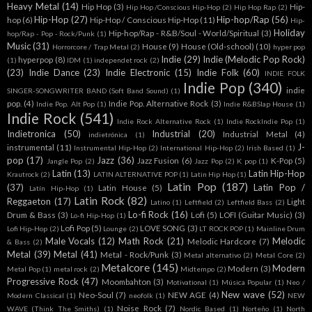
Heavy Metal
(14)
Hip Hop
(3)
Hip-
Hip Hop /Conscious Hip-Hop
(2)
Hip Hop Rap
(2)
Hip-Hop
(27)
Hip-hop/Rap
(56)
hop
(6)
Hip-Hop / Conscious Hip-Hop
(11)
Hip-
Holiday
Hip-hop/Rap - R&B/Soul - World/Spiritual
(3)
hop/Rap - Pop - Rock/Punk
(1)
Music
(31)
House
(9)
House (Old-school)
(10)
Horrorcore / Trap Metal
(2)
hyper pop
Indie
(29)
Indie (Melodic Pop Rock)
hyperpop
(8)
(1)
IDM
(1)
independet rock
(2)
(23)
Indie Dance
(23)
Indie Electronic
(15)
Indie Folk
(60)
INDIE FOLK
Indie Pop
(340)
indie
SINGER-SONGWRITER BAND (Soft Band Sound)
(1)
pop.
(4)
Indie Pop. Alternative Rock
(3)
Indie Pop. Alt Pop
(1)
Indie R&BSlap House
(1)
Indie Rock
(541)
Indie Rock Alternative Rock
(1)
Indie RockIndie Pop
(1)
Indietronica
(50)
Industrial
(20)
Industrial Metal
(4)
indietrónica
(1)
J-
instrumental
(11)
Instrumental Hip-Hop
(2)
International Hip-Hop
(2)
Irish Based
(1)
pop
(17)
Jazz
(36)
Jazz Fusion
(6)
K-Pop
(5)
Jangle Pop
(2)
Jazz Pop
(2)
K pop
(1)
Latin
(13)
Latin Hip-Hop
Krautrock
(2)
LATIN ALTERNATIVE POP
(1)
Latin Hip Hop
(1)
Latin Pop
(187)
(37)
Latin Pop /
Latin House
(5)
Latín Hip-Hop
(1)
Latin Rock
(82)
Reggaeton
(17)
Light
Latino
(1)
Leftfield
(2)
Leftfield Bass
(2)
Lo-fi Rock
(16)
Drum & Bass
(3)
Lofi
(5)
LOFI (Guitar Music)
(3)
Lo-fi Hip-Hop
(1)
Lofi Pop
(5)
LOVE SONG
(3)
Lofi Hip-Hop
(2)
Lounge
(2)
LT ROCK POP
(1)
Mainline Drum
Male Vocals
(12)
Math Rock
(21)
Melodic
Melodic Hardcore
(7)
& Bass
(2)
Metal
(39)
Metal
(41)
Metal - Rock/Punk
(3)
Metal alternativo
(2)
Metal Core
(2)
Metalcore
(145)
Modern
Modern
(3)
Metal Pop
(1)
metal rock
(2)
Midtempo
(2)
Progressive Rock
(47)
Moombahton
(3)
Motivational
(1)
Música Popular
(1)
Neo /
New wave
(52)
Neo-Soul
(7)
NEW AGE
(4)
Modern Classical
(1)
neofolk
(1)
NEW
Noise Rock
(7)
WAVE (Think The Smiths)
(1)
Nordic Based
(1)
Norteño
(1)
North