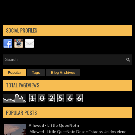
SOCIAL PROFILES
Popular
Tags
Blog Archives
TOTAL PAGEVIEWS
1
0
2
5
6
6
POPULAR POSTS
Allowed - Little QueeNotn
Allowed - Little QueeNotn Desde Estados Unidos viene