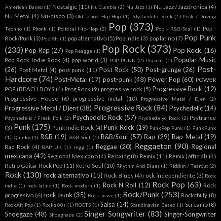
Nostalgic
(11)
Nu Jazz / Jazztronica
(4)
American Based
(1)
Nu Cumbia
(2)
Nu Jazz
(1)
Nu Metal
(4)
Nu-disco
(3)
Old-school Hip-Hop
(1)
Pdychedelic Rock
(1)
Peak / Driving
Pop
(373)
Pop -
Techno
(1)
Phonk
(1)
Political Hip-Hop
(2)
Pop - R&B/Soul
(1)
Pop Punk
Rock/Punk
(3)
pop alternativo
(5)
Pop indie
(3)
pop latino
(7)
Pop Alt
(1)
Pop Rock
(373)
(233)
Pop Rap
(27)
Pop Rock.
(16)
Pop Reagge
(1)
Popular Music
Pop Rock. Indie Rock
(4)
pop world
(3)
POP-PUNK
(2)
Popular
(1)
Post-
(26)
Post Rock
(50)
Post-grunge
(26)
Post Metal
(4)
post punk
(11)
Hardcore
(74)
Post-Metal
(17)
post-punk
(48)
Power Pop
(60)
POWER
Progressive Rock
(12)
POP (BEACH BOYS
(4)
Prog Rock
(9)
progresive rock
(5)
Progressive House
(6)
progressive metal
(10)
Progressive Metal / Djen
(2)
Progressive Rock
(84)
Progressive Metal / Djent
(38)
Psychedelic
(14)
Psychedelic Rock
(57)
Psytrance
Psychedelic / Freak Folk
(2)
Psychedelyc Rock
(2)
Punk
(175)
Punk Rock
(19)
(3)
Punk Indie Rock
(4)
PunkPop Punk
(1)
PunkPunk
R&B
(19)
R&B/Soul
(57)
Rap
(29)
Rap Metal
(19)
(1)
Quieky
(1)
R&B Soul
(1)
Reggaeton
(90)
Reggae
(20)
Regional
Rap Rock
(4)
RAP UK
(1)
regg
(1)
mexicana
(42)
Regional Mexicano
(4)
Relaxing
(8)
Remix
(11)
Remix (official)
(4)
Retro Guitar Rock Pop
(11)
Retro Soul
(10)
Rhythm And Blues
(1)
Riddim / Tearout
(2)
Rock
(130)
rock alternativo
(15)
Rock Blues
(4)
rock independiente
(3)
Rock
Rock Pop
(63)
Rock N Roll
(12)
Rock
indie
(1)
rock latino
(1)
Rock modern
(1)
Rock/Punk
(253)
rock punk
(35)
progresivo
(6)
Rockabilly
(8)
Rock suave
(1)
Salsa
(14)
Screamo
(8)
RockAlt Pop
(1)
Rocks 80s
(1)
ROOTS
(1)
Scandinavian Based
(1)
Singer Songwriter
(83)
Shoegaze
(48)
Singer-Songwriter
Shoeghaze
(2)