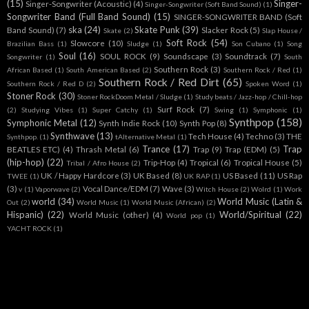
(15)
Singer-
Singer-Songwriter (Acoustic)
(4)
Singer-Songwriter (Soft Band Sound)
(1)
Songwriter Band (Full Band Sound)
(15)
SINGER-SONGWRITER BAND (Soft
ska
(24)
Skate Punk
(39)
Band Sound)
(7)
Slacker Rock
(5)
Skate
(2)
Slap House /
Soft Rock
(54)
Slowcore
(10)
Brazilian Bass
(1)
Sludge
(1)
Son Cubano
(1)
Song
Soul
(16)
SOUL ROCK
(9)
Soundscape
(3)
Soundtrack
(7)
Songwriter
(1)
South
Southern Rock
(3)
African Based
(1)
South American Based
(2)
Southern Rock / Red
(1)
Southern Rock / Red Dirt
(65)
Southern Rock / Red D
(2)
Spoken Word
(1)
Stoner Rock
(30)
Stoner RockDoom Metal / Sludge
(1)
Study beats / Jazz-hop / Chill-hop
Surf Rock
(7)
(2)
Studying Vibes
(1)
Super Catchy
(1)
Swing
(1)
Symphonic
(1)
Synthpop
(158)
Symphonic Metal
(12)
Synth Indie Rock
(10)
Synth Pop
(8)
Synthwave
(13)
Tech House
(4)
Techno
(3)
THE
Synthpop.
(1)
tAlternative Metal
(1)
Trance
(17)
Trap
BEATLES ETC)
(4)
Thrash Metal
(6)
Trap
(9)
Trap (EDM)
(5)
(hip-hop)
(22)
Trip-Hop
(4)
Tropical
(6)
Tropical House
(5)
Tribal / Afro House
(2)
UK / Happy Hardcore
(3)
UK Based
(8)
US Based
(11)
US Rap
TWEE
(1)
UK RAP
(1)
(3)
Vocal Dance/EDM
(7)
Wave
(3)
v
(1)
Vaporwave
(2)
Witch House
(2)
Wolrd
(1)
Work
world
(34)
World Music (Latin &
Out
(2)
World Music
(1)
World Music (African)
(2)
Hispanic)
(22)
World/Spiritual
(22)
World Music (other)
(4)
World pop
(1)
YACHT ROCK
(1)