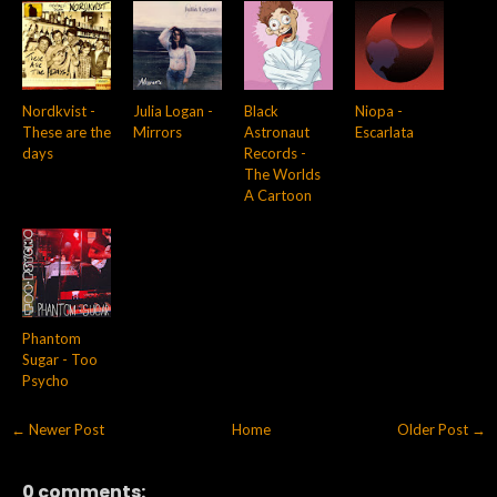
Nordkvist -
Julia Logan -
Black
Niopa -
These are the
Mirrors
Astronaut
Escarlata
days
Records -
The Worlds
A Cartoon
Phantom
Sugar - Too
Psycho
← Newer Post
Home
Older Post →
0 comments: