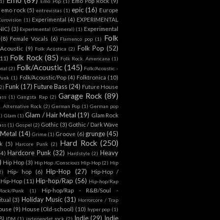
Emo Pop Rock
(9)
1)
Emo Pop
(1)
epic
(16)
emo rock
(5)
Europe
entrevistas
(1)
Experimental
(4)
EXPERIMENTAL
Eurovision
(1)
NIC)
(3)
Experimental
Experimental (General)
(1)
Folk
(8)
Female Vocals
(6)
Flamenco pop
(1)
Folk Pop
(52)
 Acoustic
(9)
Folk Acústica
(2)
Folk Rock
(85)
(11)
Folk Rock. Americana
(1)
Folk/Acoustic
(145)
onal
(2)
Folk/Acoustic -
Folk/Acoustic/Pop
(4)
Folktronica
(10)
Punk
(1)
Funk
(17)
Future Bass
(24)
Future House
2)
Garage Rock
(89)
ass
(1)
Gangsta Rap
(2)
. Alternative Rock
(2)
German Pop
(1)
German pop
Glam / Hair Metal
(19)
Glam Rock
1)
Glam
(1)
Gothic
(3)
Gothic / Dark Wave
ass
(1)
Gospel
(2)
 Metal
(14)
grunge
(45)
Groove
(6)
Grime
(1)
Hard Rock
(250)
k
(5)
Harcore Punk
(2)
Hardcore Punk
(32)
Heavy
(4)
Hardstyle
(2)
)
Hip Hop
(3)
Hip Hop /Conscious Hip-Hop
(2)
Hip
Hip-Hop
(27)
Hip- hop
(6)
Hip-Hop /
2)
Hip-hop/Rap
(56)
 Hip-Hop
(11)
Hip-hop/Rap
Hip-hop/Rap - R&B/Soul -
ock/Punk
(1)
Holiday Music
(31)
itual
(3)
Horrorcore / Trap
ouse
(9)
House (Old-school)
(10)
hyper pop
(1)
Indie
(29)
Indie
8)
IDM
(1)
independet rock
(2)