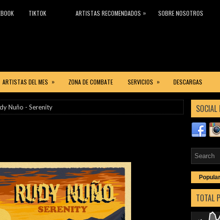
»
EBOOK
TIKTOK
ARTISTAS RECOMENDADOS
SOBRE NOSOTROS
»
»
ARTISTAS DEL MES
ZONA DE COMBATE
SERVICIOS
DESCARGAS
SOCIAL 
dy Nuño - Serenity
Popula
TOTAL 