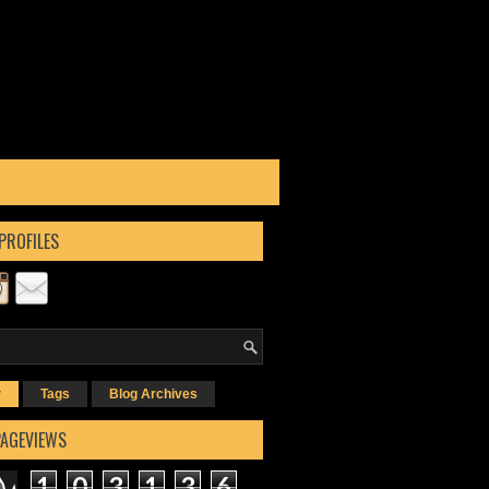
PROFILES
r
Tags
Blog Archives
PAGEVIEWS
1
0
3
1
3
6