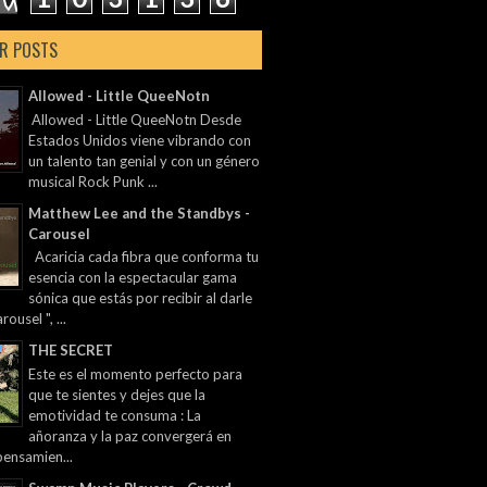
R POSTS
Allowed - Little QueeNotn
Allowed - Little QueeNotn Desde
Estados Unidos viene vibrando con
un talento tan genial y con un género
musical Rock Punk ...
Matthew Lee and the Standbys -
Carousel
Acaricia cada fibra que conforma tu
esencia con la espectacular gama
sónica que estás por recibir al darle
rousel ", ...
THE SECRET
Este es el momento perfecto para
que te sientes y dejes que la
emotividad te consuma : La
añoranza y la paz convergerá en
pensamien...