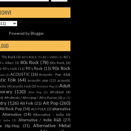
RCHIVE
Powered by
Blogger
.
CLOUD
70s Rock
(3)
80´s
)
80'S ROCK
(1)
80's VIBES
(1)
80s Rock
(78)
0´s Vibes
(3)
80s Rock.
(4)
90s Rock
90´s Rock
(13)
8)
90's rock
(11)
ACOUSTIC
(26)
Acoustic - Pop - R&B
Jazz
(1)
tic Folk
(64)
acoustic pop
(11)
acoustic
Adult
ustic
(4)
acustic rock
(3)
Acústica Pop
(1)
orary
(130)
Afrobeat
(4)
Afro Pop
(2)
(6)
Afrobeats / Afro-pop / Afro-fusion
(6)
al
(1)
ntry
(126)
Alt Pop
(260)
Alt Folk
(21)
Alt Rock Pop
(54)
alternativa
ALT-FOLK
(3)
Alternative
(14)
Alternative - Indie
(6)
Alternative / Indie R&B
(27)
 / Indie
(1)
Alternative Metal
ive Hip-Hop
(31)