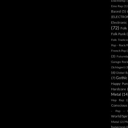
ElectroPop
(
Emo Rap
(1)
Based
(5)
(ELECTRO
Electronic
(72)
Folk
Folk Punk
Folk Tradici
Pop - Rock/
French Pop
(
(3)
Futureb
Garage Rock
(Schlager)
(
(6)
Global B
Gothic
(7)
Happy Pun
Hardcore
Metal
(14
Hop Rap
(
Conscious
- Pop - R
World/Spir
H
Metal
(2)
hyperpop
(