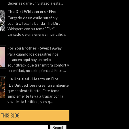
deberías darle un vistazo a esta...
The Dirt Whisperers - Five
Cargado de un estilo sureño y
country, llega la banda The Dirt
Whispers con su tema "Five" ,
cargado de una energía muy cálida,
For You Brother - Swept Away
Para cuando los desastres nos
alcancen aquí hay un bello
soundtrack que transmitirá confort y
serenidad, no te lo pierdas! Entre...
Lia Untitled - Hearts on Fire
¡Lia Untitled logra crear un ambiente
que se siente fuerte! Este tema
simplemente te va a trapar con la
voz de Lia Untitled, y es q...
 THIS BLOG