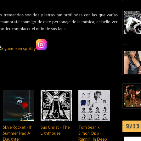
s tremendos sonidos y letras tan profundas con las que varias
 enamorate conmigo de este personaje de la música, es bello ver
poder complacer el oído de sus fans.
a...
SEARCH
Skye Rocket - If
Sus Christ - The
Tom Sean x
Summer Had A
Lighthouse
Simon Opp -
Daughter
Runnin’ In Deep