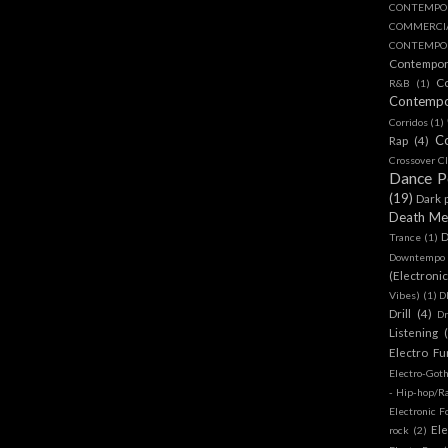
CONTEMPO
COMMERC
CONTEMPOR
Contempo
C
R&B
(1)
Contemp
Corridos
(1)
C
Rap
(4)
Crossover Cl
Dance 
(19)
Dark 
Death Me
D
Trance
(1)
Downtempo
(Electroni
Vibes)
(1)
D
Drill
(4)
D
Listening
Electro Fu
Electro-Got
- Hip-hop/R
Electronic F
Ele
rock
(2)