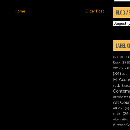
Home
Older Post →
BLOG A
LABEL 
60s Rock
(1
Rock
(9)
8
90' Rock
(
(84)
Acid 
Acous
(9)
rock
(8)
ac
Contemp
Afrobeats
Alt Cou
Alt Pop.
(4)
rock
(26)
Alternative
Alternat