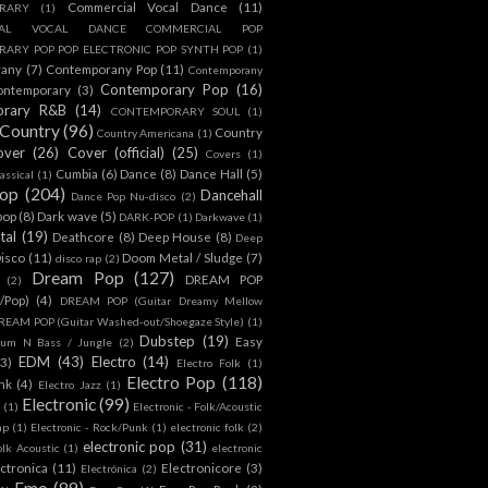
Commercial Vocal Dance
(11)
RARY
(1)
IAL VOCAL DANCE COMMERCIAL POP
ARY POP POP ELECTRONIC POP SYNTH POP
(1)
rany
(7)
Contemporany Pop
(11)
Contemporany
Contemporary Pop
(16)
ontemporary
(3)
orary R&B
(14)
CONTEMPORARY SOUL
(1)
Country
(96)
Country
Country Americana
(1)
over
(26)
Cover (official)
(25)
Covers
(1)
Cumbia
(6)
Dance
(8)
Dance Hall
(5)
assical
(1)
Pop
(204)
Dancehall
Dance Pop Nu-disco
(2)
pop
(8)
Dark wave
(5)
DARK-POP
(1)
Darkwave
(1)
tal
(19)
Deathcore
(8)
Deep House
(8)
Deep
isco
(11)
Doom Metal / Sludge
(7)
disco rap
(2)
Dream Pop
(127)
DREAM POP
(2)
c/Pop)
(4)
DREAM POP (Guitar Dreamy Mellow
REAM POP (Guitar Washed-out/Shoegaze Style)
(1)
Dubstep
(19)
Easy
rum N Bass / Jungle
(2)
EDM
(43)
Electro
(14)
(3)
Electro Folk
(1)
Electro Pop
(118)
nk
(4)
Electro Jazz
(1)
Electronic
(99)
h
(1)
Electronic - Folk/Acoustic
ap
(1)
Electronic - Rock/Punk
(1)
electronic folk
(2)
electronic pop
(31)
olk Acoustic
(1)
electronic
ctronica
(11)
Electronicore
(3)
Electrónica
(2)
Emo
(89)