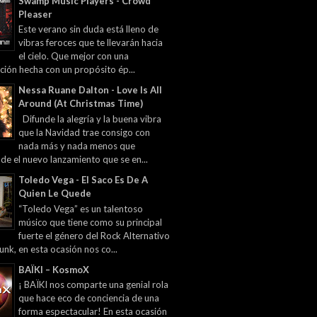
Swamp Music Players - Crowd
Pleaser
Este verano sin duda está lleno de
vibras feroces que te llevarán hacia
el cielo. Que mejor con una
ción hecha con un propósito ép...
Nessa Ruane Dalton - Love Is All
Around (At Christmas Time)
Difunde la alegría y la buena vibra
que la Navidad trae consigo con
nada más y nada menos que
 de el nuevo lanzamiento que se en...
Toledo Vega - El Saco Es De A
Quien Le Quede
“Toledo Vega” es un talentoso
músico que tiene como su principal
fuerte el género del Rock Alternativo
unk, en esta ocasión nos co...
BAÏKI – KosmoX
¡ BAÏKI nos comparte una genial rola
que hace eco de conciencia de una
forma espectacular! En esta ocasión