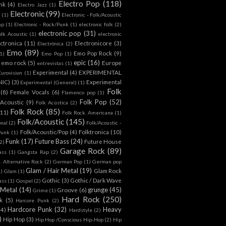
Electro Pop
(118)
nk
(4)
Electro Jazz
(1)
Electronic
(99)
h
(1)
Electronic - Folk/Acoustic
ap
(1)
Electronic - Rock/Punk
(1)
electronic folk
(2)
electronic pop
(31)
olk Acoustic
(1)
electronic
ctronica
(11)
Electronicore
(3)
Electrónica
(2)
Emo
(89)
Emo Pop Rock
(9)
1)
Emo Pop
(1)
epic
(16)
emo rock
(5)
Europe
entrevistas
(1)
Experimental
(4)
EXPERIMENTAL
Eurovision
(1)
NIC)
(3)
Experimental
Experimental (General)
(1)
Folk
(8)
Female Vocals
(6)
Flamenco pop
(1)
Folk Pop
(52)
 Acoustic
(9)
Folk Acústica
(2)
Folk Rock
(85)
(11)
Folk Rock. Americana
(1)
Folk/Acoustic
(145)
onal
(2)
Folk/Acoustic -
Folk/Acoustic/Pop
(4)
Folktronica
(10)
Punk
(1)
Funk
(17)
Future Bass
(24)
Future House
2)
Garage Rock
(89)
ass
(1)
Gangsta Rap
(2)
. Alternative Rock
(2)
German Pop
(1)
German pop
Glam / Hair Metal
(19)
Glam Rock
1)
Glam
(1)
Gothic
(3)
Gothic / Dark Wave
ass
(1)
Gospel
(2)
 Metal
(14)
grunge
(45)
Groove
(6)
Grime
(1)
Hard Rock
(250)
k
(5)
Harcore Punk
(2)
Hardcore Punk
(32)
Heavy
(4)
Hardstyle
(2)
)
Hip Hop
(3)
Hip Hop /Conscious Hip-Hop
(2)
Hip