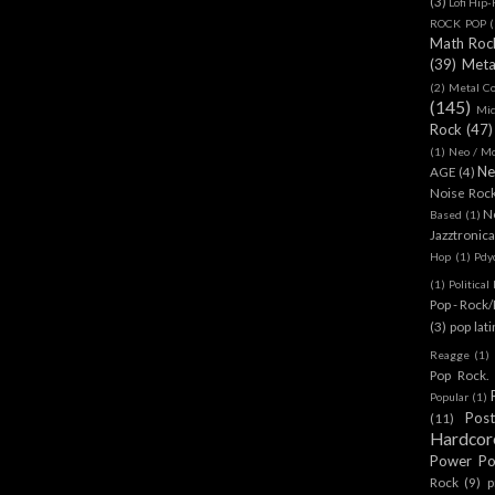
(3)
Lofi Hip
ROCK POP
(
Math Roc
(39)
Meta
(2)
Metal C
(145)
Mi
Rock
(47)
(1)
Neo / Mo
Ne
AGE
(4)
Noise Roc
N
Based
(1)
Jazztronica
Hop
(1)
Pdy
(1)
Politica
Pop - Rock
(3)
pop lat
Reagge
(1)
Pop Rock. 
Popular
(1)
Pos
(11)
Hardcor
Power P
Rock
(9)
p