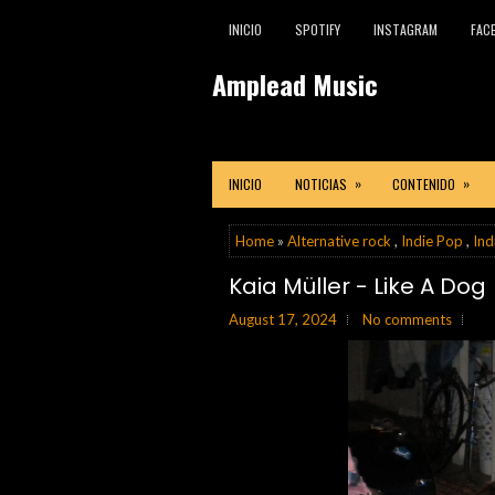
INICIO
SPOTIFY
INSTAGRAM
FAC
Amplead Music
»
»
INICIO
NOTICIAS
CONTENIDO
Home
»
Alternative rock
,
Indie Pop
,
Ind
Kaia Müller - Like A Dog
August 17, 2024
No comments