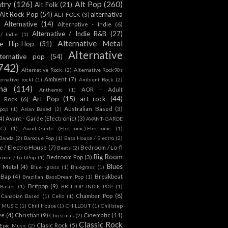
ntry
(126)
Alt Pop
(260)
Alt Folk
(21)
Alt Rock Pop
(54)
alternativa
ALT-FOLK
(3)
Alternative
(14)
Alternative - Indie
(6)
Alternative / Indie R&B
(27)
 / Indie
(1)
Alternative Metal
ive Hip-Hop
(31)
Alternative
lternative pop
(54)
742)
Alternative Rock.
(2)
Alternative Rock90s
Ambient
(7)
ternative rockl
(1)
Ambient Rock
(2)
na
(114)
AOR - Adult
Anthemic
(1)
Art Pop
(15)
art rock
(44)
d Rock
(6)
Australian Based
(3)
 pop
(1)
Asian Based
(2)
4)
Avant - Garde (Electronic)
(3)
AVANT-GARDE
IC)
(1)
Avant-Garde (Electronic).Electronic
(1)
Banda
(2)
Baroque Pop
(1)
Bass House / Electro
(2)
 / Electro House
(7)
Bedroom / Lo-fi
Beats
(2)
Big Room
Bedroom Pop
(3)
room / Lo-fiPop
(1)
Blues
k Metal
(4)
Blue -grass
(1)
Bluegrass
(1)
Bap
(4)
Breakbeat
Brazilian BassDream Pop
(1)
Britpop
(9)
 Based
(1)
BRITPOP INDIE POP
(1)
Chamber Pop
(8)
Canadian Based
(1)
Cello
(1)
S MUSIC
(1)
Chill House
(1)
CHILLOUT
(1)
Chillstep
ve
(4)
Christian
(9)
Cinematic
(11)
Christmas
(2)
Classic Rock
Clasic Rock
(5)
 Epic Music
(2)