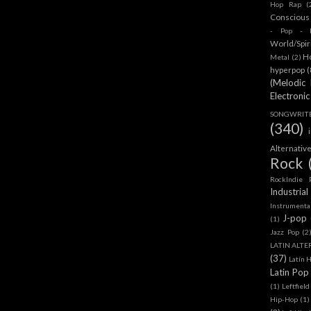
Hop Rap
(
Conscious
- Pop - R
World/Spir
H
Metal
(2)
hyperpop
(
(Melodic
Electronic
SONGWRITER
(340)
Alternativ
Rock
RockIndie 
Industrial
Instrumenta
J-pop
(1)
Jazz Pop
(2
LATIN ALTE
(37)
Latín 
Latin Pop
(1)
Leftfield
Hip-Hop
(1)