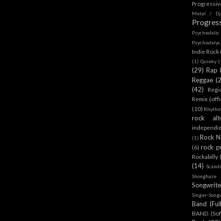
Progressi
Metal / Dj
Progres
Psychedeli
Psychedely
Indie Rock
(1)
Quieky
(
(29)
Rap 
Reggae
(
(42)
Regi
Remix (offi
(10)
Rhythm
rock alt
independi
Rock N 
(1)
rock p
(6)
Rockabilly
(14)
Scand
Shoeghaze
Songwrite
Singer-Song
Band (Ful
BAND (Sof