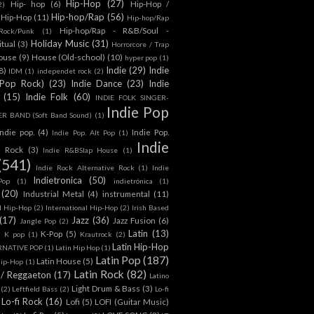
Hip-Hop
(27)
Hip- hop
(6)
Hip-Hop /
2)
Hip-hop/Rap
(56)
 Hip-Hop
(11)
Hip-hop/Rap
Hip-hop/Rap - R&B/Soul -
ock/Punk
(1)
Holiday Music
(31)
itual
(3)
Horrorcore / Trap
ouse
(9)
House (Old-school)
(10)
hyper pop
(1)
Indie
(29)
Indie
8)
IDM
(1)
independet rock
(2)
 Pop Rock)
(23)
Indie Dance
(23)
Indie
(15)
Indie Folk
(60)
INDIE FOLK SINGER-
Indie Pop
 BAND (Soft Band Sound)
(1)
indie pop.
(4)
Indie Pop.
Indie Pop. Alt Pop
(1)
Indie
e Rock
(3)
Indie R&BSlap House
(1)
(541)
Indie Rock Alternative Rock
(1)
Indie
Indietronica
(50)
Pop
(1)
indietrónica
(1)
(20)
Industrial Metal
(4)
instrumental
(11)
l Hip-Hop
(2)
International Hip-Hop
(2)
Irish Based
(17)
Jazz
(36)
Jazz Fusion
(6)
Jangle Pop
(2)
Latin
(13)
K-Pop
(5)
)
K pop
(1)
Krautrock
(2)
Latin Hip-Hop
RNATIVE POP
(1)
Latin Hip Hop
(1)
Latin Pop
(187)
Latin House
(5)
Hip-Hop
(1)
Latin Rock
(82)
 / Reggaeton
(17)
Latino
Light Drum & Bass
(3)
(2)
Leftfield Bass
(2)
Lo-fi
Lo-fi Rock
(16)
Lofi
(5)
LOFI (Guitar Music)