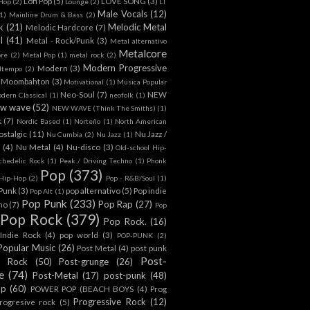
Lofi Pop
(5)
LOVE SONG
(3)
-Hop
(2)
Lounge
(2)
LT
Male Vocals
(12)
1)
Mainline Drum & Bass
(2)
k
(21)
Melodic Metal
Melodic Hardcore
(7)
l
(41)
Metal - Rock/Punk
(3)
Metal alternativo
Metalcore
ore
(2)
Metal Pop
(1)
metal rock
(2)
Modern Progressive
Modern
(3)
dtempo
(2)
Moombahton
(3)
Motivational
(1)
Música Popular
Neo-Soul
(7)
NEW
dern Classical
(1)
neofolk
(1)
w wave
(52)
NEW WAVE (Think The Smiths)
(1)
k
(7)
Nordic Based
(1)
Norteño
(1)
North American
ostalgic
(11)
Nu Jazz /
Nu Cumbia
(2)
Nu Jazz
(1)
(4)
Nu Metal
(4)
Nu-disco
(3)
Old-school Hip-
chedelic Rock
(1)
Peak / Driving Techno
(1)
Phonk
Pop
(373)
l Hip-Hop
(2)
Pop - R&B/Soul
(1)
/Punk
(3)
pop alternativo
(5)
Pop indie
Pop Alt
(1)
Pop Punk
(233)
Pop Rap
(27)
ino
(7)
Pop
Pop Rock
(379)
Pop Rock.
(16)
Indie Rock
(4)
pop world
(3)
POP-PUNK
(2)
Popular Music
(26)
Post Metal
(4)
post punk
Post-
t Rock
(50)
Post-grunge
(26)
e
(74)
Post-Metal
(17)
post-punk
(48)
op
(60)
POWER POP (BEACH BOYS
(4)
Prog
Progressive Rock
(12)
rogresive rock
(5)