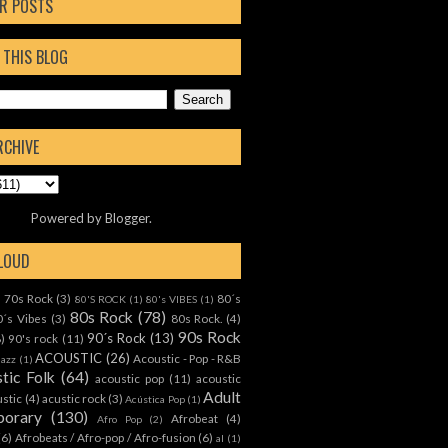
R POSTS
 THIS BLOG
RCHIVE
Powered by
Blogger
.
CLOUD
70s Rock
(3)
80´s
)
80'S ROCK
(1)
80's VIBES
(1)
80s Rock
(78)
0´s Vibes
(3)
80s Rock.
(4)
90s Rock
90´s Rock
(13)
8)
90's rock
(11)
ACOUSTIC
(26)
Acoustic - Pop - R&B
Jazz
(1)
tic Folk
(64)
acoustic pop
(11)
acoustic
Adult
ustic
(4)
acustic rock
(3)
Acústica Pop
(1)
orary
(130)
Afrobeat
(4)
Afro Pop
(2)
(6)
Afrobeats / Afro-pop / Afro-fusion
(6)
al
(1)