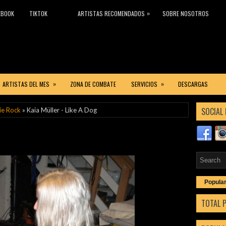
»
EBOOK
TIKTOK
ARTISTAS RECOMENDADOS
SOBRE NOSOTROS
»
»
ARTISTAS DEL MES
ZONA DE COMBATE
SERVICIOS
DESCARGAS
SOCIAL 
ie Rock
» Kaia Müller - Like A Dog
Popula
TOTAL 