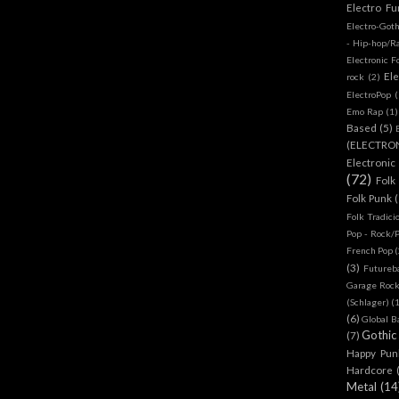
Electro Fu
Electro-Got
- Hip-hop/R
Electronic F
Ele
rock
(2)
ElectroPop
(
Emo Rap
(1)
Based
(5)
(ELECTRO
Electronic
(72)
Folk
Folk Punk
Folk Tradici
Pop - Rock/
French Pop
(
(3)
Futureb
Garage Rock
(Schlager)
(
(6)
Global B
Gothic
(7)
Happy Pun
Hardcore
Metal
(14