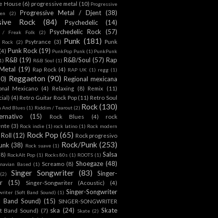
ve House
(6)
progressive metal
(10)
Progressive
Progressive Metal / Djent
(38)
en
(2)
sive Rock
(84)
Psychedelic
(14)
Psychedelic Rock
(57)
c / Freak Folk
(2)
Punk
(181)
Psytrance
(3)
Punk
c Rock
(2)
Punk Rock
(19)
(4)
PunkPop Punk
(1)
PunkPunk
R&B
(19)
R&B/Soul
(57)
Rap
1)
R&B Soul
(1)
Metal
(19)
Rap Rock
(4)
RAP UK
(1)
regg
(1)
Reggaeton
(90)
20)
Regional mexicana
onal Mexicano
(4)
Relaxing
(8)
Remix
(11)
cial)
(4)
Retro Guitar Rock Pop
(11)
Retro Soul
Rock
(130)
 And Blues
(1)
Riddim / Tearout
(2)
ernativo
(15)
Rock Blues
(4)
rock
ente
(3)
Rock indie
(1)
rock latino
(1)
Rock modern
Rock Pop
(65)
Roll
(12)
Rock progresivo
Rock/Punk
(253)
unk
(38)
Rock suave
(1)
Salsa
(8)
RockAlt Pop
(1)
Rocks 80s
(1)
ROOTS
(1)
Shoegaze
(48)
Screamo
(8)
inavian Based
(1)
Singer Songwriter
(83)
Singer-
(2)
r
(15)
Singer-Songwriter (Acoustic)
(4)
Singer-Songwriter
writer (Soft Band Sound)
(1)
l Band Sound)
(15)
SINGER-SONGWRITER
ska
(24)
Skate
t Band Sound)
(7)
Skate
(2)