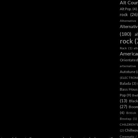
Alt Cou
Alt Pop.
(4)
rock
(26)
Alternative
Alternat
(180)
a
rock
(
Rock
(1)
al
America
Orientate
arternative
Autotune
(
(ELECTRON
Balada
(3)
Bass House
Pop
(9)
Bed
(13)
Blac
(27)
Boom
(4)
British
Brostep
(1)
CHILDREN'
Chillwa
(2)
Cinematic /