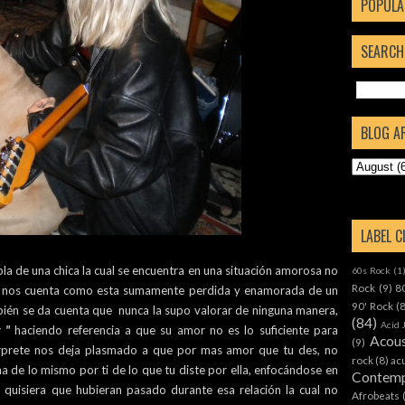
POPULA
SEARCH
BLOG A
LABEL 
abla de una chica la cual se encuentra en una situación amorosa no
60s Rock
(1
Rock
(9)
8
e, nos cuenta como esta sumamente perdida y enamorada de un
90' Rock
(
én se da cuenta que nunca la supo valorar de ninguna manera,
(84)
Acid 
 "
haciendo referencia a que su amor no es lo suficiente para
Acous
(9)
intérprete nos deja plasmado a que por mas amor que tu des, no
rock
(8)
ac
a de lo mismo por ti de lo que tu diste por ella, enfocándose en
Contemp
 quisiera que hubieran pasado durante esa relación la cual no
Afrobeats