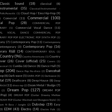
Classic Sound
(18)
classical
(8)
Instrumental
(35)
Classical/Instrumental -
Cloud Hop / Emo Hip-Hop
(9)
 Folk/Acoustic
(1)
Commercial
(100)
Comercial
(11)
)
ial Pop
(28)
COMMERCIAL POP
Commercial Vocal Dance
(11)
RARY
(1)
IAL VOCAL DANCE COMMERCIAL POP
ARY POP POP ELECTRONIC POP SYNTH POP
(1)
rany
(7)
Contemporany Pop
(11)
Contemporany
Contemporary Pop
(16)
ontemporary
(3)
orary R&B
(14)
CONTEMPORARY SOUL
(1)
Country
(96)
Country
Country Americana
(1)
over
(26)
Cover (official)
(25)
Covers
(1)
Cumbia
(6)
Dance
(8)
Dance Hall
(5)
assical
(1)
Pop
(204)
Dancehall
Dance Pop Nu-disco
(2)
pop
(8)
Dark wave
(5)
DARK-POP
(1)
Darkwave
(1)
tal
(19)
Deathcore
(8)
Deep House
(8)
Deep
isco
(11)
Doom Metal / Sludge
(7)
disco rap
(2)
Dream Pop
(127)
DREAM POP
(2)
c/Pop)
(4)
DREAM POP (Guitar Dreamy Mellow
REAM POP (Guitar Washed-out/Shoegaze Style)
(1)
Dubstep
(19)
Easy
rum N Bass / Jungle
(2)
EDM
(43)
Electro
(14)
(3)
Electro Folk
(1)