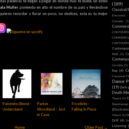
ntas palabras te llegan a pegar en donde mas te duele, un estilo
(189)
ala Muller
poniendo en alto el nombre de su país y llevándose
Classical/
quieres recordar y llorar un poco, no deslices, esta es tu mejor
Electronic -
Comedy
(1
Commerc
CONTEMPO
COMMERC
CONTEMPOR
Contempo
C
R&B
(1)
Contemp
Corridos
(1)
C
Rap
(4)
Crossover Cl
Dance 
(19)
Dark 
Death Me
D
Trance
(1)
Palomino Blond -
Parker
Frostbite -
Downtempo
Understand
Woodland - Just
Falling In Place
(Electroni
in Case
Vibes)
(1)
D
Drill
(4)
D
Listening
Home
Older Post →