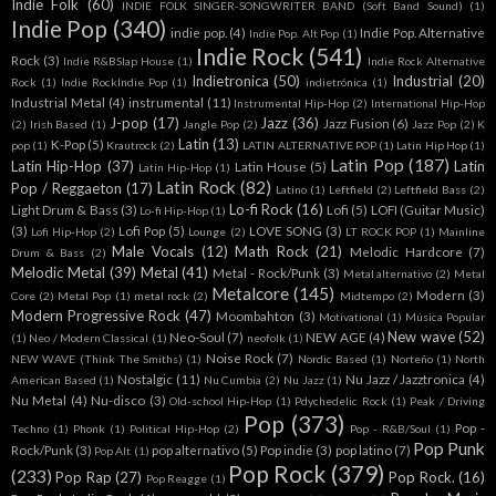
Indie Folk
(60)
INDIE FOLK SINGER-SONGWRITER BAND (Soft Band Sound)
(1)
Indie Pop
(340)
indie pop.
(4)
Indie Pop. Alternative
Indie Pop. Alt Pop
(1)
Indie Rock
(541)
Rock
(3)
Indie R&BSlap House
(1)
Indie Rock Alternative
Indietronica
(50)
Industrial
(20)
Rock
(1)
Indie RockIndie Pop
(1)
indietrónica
(1)
Industrial Metal
(4)
instrumental
(11)
Instrumental Hip-Hop
(2)
International Hip-Hop
J-pop
(17)
Jazz
(36)
Jazz Fusion
(6)
(2)
Irish Based
(1)
Jangle Pop
(2)
Jazz Pop
(2)
K
Latin
(13)
K-Pop
(5)
pop
(1)
Krautrock
(2)
LATIN ALTERNATIVE POP
(1)
Latin Hip Hop
(1)
Latin Pop
(187)
Latin Hip-Hop
(37)
Latin
Latin House
(5)
Latín Hip-Hop
(1)
Latin Rock
(82)
Pop / Reggaeton
(17)
Latino
(1)
Leftfield
(2)
Leftfield Bass
(2)
Lo-fi Rock
(16)
Light Drum & Bass
(3)
Lofi
(5)
LOFI (Guitar Music)
Lo-fi Hip-Hop
(1)
(3)
Lofi Pop
(5)
LOVE SONG
(3)
Lofi Hip-Hop
(2)
Lounge
(2)
LT ROCK POP
(1)
Mainline
Male Vocals
(12)
Math Rock
(21)
Melodic Hardcore
(7)
Drum & Bass
(2)
Melodic Metal
(39)
Metal
(41)
Metal - Rock/Punk
(3)
Metal alternativo
(2)
Metal
Metalcore
(145)
Modern
(3)
Core
(2)
Metal Pop
(1)
metal rock
(2)
Midtempo
(2)
Modern Progressive Rock
(47)
Moombahton
(3)
Motivational
(1)
Música Popular
New wave
(52)
Neo-Soul
(7)
NEW AGE
(4)
(1)
Neo / Modern Classical
(1)
neofolk
(1)
Noise Rock
(7)
NEW WAVE (Think The Smiths)
(1)
Nordic Based
(1)
Norteño
(1)
North
Nostalgic
(11)
Nu Jazz / Jazztronica
(4)
American Based
(1)
Nu Cumbia
(2)
Nu Jazz
(1)
Nu Metal
(4)
Nu-disco
(3)
Old-school Hip-Hop
(1)
Pdychedelic Rock
(1)
Peak / Driving
Pop
(373)
Pop -
Techno
(1)
Phonk
(1)
Political Hip-Hop
(2)
Pop - R&B/Soul
(1)
Pop Punk
Rock/Punk
(3)
pop alternativo
(5)
Pop indie
(3)
pop latino
(7)
Pop Alt
(1)
Pop Rock
(379)
(233)
Pop Rap
(27)
Pop Rock.
(16)
Pop Reagge
(1)