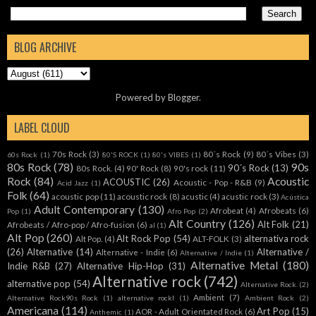
BLOG ARCHIVE
Powered by
Blogger
.
LABEL CLOUD
70s Rock
(3)
80´s Rock
(9)
80´s Vibes
(3)
60s Rock
(1)
80'S ROCK
(1)
80's VIBES
(1)
80s Rock
(78)
90s
90´s Rock
(13)
80s Rock.
(4)
90' Rock
(8)
90's rock
(11)
Rock
(84)
Acoustic
ACOUSTIC
(26)
Acoustic - Pop - R&B
(9)
Acid Jazz
(1)
Folk
(64)
acoustic pop
(11)
acoustic rock
(8)
acustic
(4)
acustic rock
(3)
Acústica
Adult Contemporary
(130)
Afrobeat
(4)
Afrobeats
(6)
Pop
(1)
Afro Pop
(2)
Alt Country
(126)
Alt Folk
(21)
Afrobeats / Afro-pop / Afro-fusion
(6)
al
(1)
Alt Pop
(260)
Alt Rock Pop
(54)
alternativa rock
Alt Pop.
(4)
ALT-FOLK
(3)
(26)
Alternative
(14)
Alternative /
Alternative - Indie
(6)
Alternative / Indie
(1)
Alternative Metal
(180)
Indie R&B
(27)
Alternative Hip-Hop
(31)
Alternative rock
(742)
alternative pop
(54)
Alternative Rock.
(2)
Ambient
(7)
Alternative Rock90s Rock
(1)
alternative rockl
(1)
Ambient Rock
(2)
Americana
(114)
Art Pop
(15)
AOR - Adult Orientated Rock
(6)
Anthemic
(1)