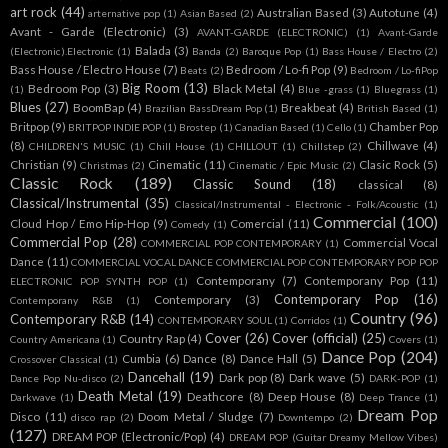
art rock
(44)
Australian Based
(3)
Autotune
(4)
arternative pop
(1)
Asian Based
(2)
Avant - Garde (Electronic)
(3)
AVANT-GARDE (ELECTRONIC)
(1)
Avant-Garde
Balada
(3)
(Electronic).Electronic
(1)
Banda
(2)
Baroque Pop
(1)
Bass House / Electro
(2)
Bass House / Electro House
(7)
Bedroom / Lo-fi Pop
(9)
Beats
(2)
Bedroom / Lo-fiPop
Big Room
(13)
Bedroom Pop
(3)
Black Metal
(4)
(1)
Blue -grass
(1)
Bluegrass
(1)
Blues
(27)
BoomBap
(4)
Breakbeat
(4)
Brazilian BassDream Pop
(1)
British Based
(1)
Britpop
(9)
Chamber Pop
BRITPOP INDIE POP
(1)
Brostep
(1)
Canadian Based
(1)
Cello
(1)
(8)
Chillwave
(4)
CHILDREN'S MUSIC
(1)
Chill House
(1)
CHILLOUT
(1)
Chillstep
(2)
Christian
(9)
Cinematic
(11)
Clasic Rock
(5)
Christmas
(2)
Cinematic / Epic Music
(2)
Classic Rock
(189)
Classic Sound
(18)
classical
(8)
Classical/Instrumental
(35)
Classical/Instrumental - Electronic - Folk/Acoustic
(1)
Commercial
(100)
Cloud Hop / Emo Hip-Hop
(9)
Comercial
(11)
Comedy
(1)
Commercial Pop
(28)
Commercial Vocal
COMMERCIAL POP CONTEMPORARY
(1)
Dance
(11)
COMMERCIAL VOCAL DANCE COMMERCIAL POP CONTEMPORARY POP POP
Contemporany
(7)
Contemporany Pop
(11)
ELECTRONIC POP SYNTH POP
(1)
Contemporary Pop
(16)
Contemporary
(3)
Contemporany R&B
(1)
Country
(96)
Contemporary R&B
(14)
CONTEMPORARY SOUL
(1)
Corridos
(1)
Cover
(26)
Cover (official)
(25)
Country Rap
(4)
Country Americana
(1)
Covers
(1)
Dance Pop
(204)
Cumbia
(6)
Dance
(8)
Dance Hall
(5)
Crossover Classical
(1)
Dancehall
(19)
Dark pop
(8)
Dark wave
(5)
Dance Pop Nu-disco
(2)
DARK-POP
(1)
Death Metal
(19)
Deathcore
(8)
Deep House
(8)
Darkwave
(1)
Deep Trance
(1)
Dream Pop
Disco
(11)
Doom Metal / Sludge
(7)
disco rap
(2)
Downtempo
(2)
(127)
DREAM POP (Electronic/Pop)
(4)
DREAM POP (Guitar Dreamy Mellow Vibes)