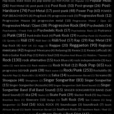
Popular Music
Pop Rock. Indie Rock
(4)
pop world
(3)
POP-PUNK
(2)
Popular
(1)
Post-
(26)
Post Rock
(50)
Post-grunge
(26)
Post Metal
(4)
post punk
(11)
Hardcore
(74)
Post-Metal
(17)
post-punk
(48)
Power Pop
(60)
POWER
Progressive Rock
(12)
POP (BEACH BOYS
(4)
Prog Rock
(9)
progresive rock
(5)
Progressive House
(6)
progressive metal
(10)
Progressive Metal / Djen
(2)
Progressive Rock
(84)
Progressive Metal / Djent
(38)
Psychedelic
(14)
Psychedelic Rock
(57)
Psytrance
Psychedelic / Freak Folk
(2)
Psychedelyc Rock
(2)
Punk
(181)
Punk Rock
(19)
(3)
Punk Indie Rock
(4)
PunkPop Punk
(1)
PunkPunk
R&B
(19)
R&B/Soul
(57)
Rap
(29)
Rap Metal
(19)
(1)
Quieky
(1)
R&B Soul
(1)
Reggaeton
(90)
Reggae
(20)
Regional
Rap Rock
(4)
RAP UK
(1)
regg
(1)
mexicana
(42)
Regional Mexicano
(4)
Relaxing
(8)
Remix
(11)
Remix (official)
(4)
Retro Guitar Rock Pop
(11)
Retro Soul
(10)
Rhythm And Blues
(1)
Riddim / Tearout
(2)
Rock
(130)
rock alternativo
(15)
Rock Blues
(4)
rock independiente
(3)
Rock
Rock Pop
(65)
Rock N Roll
(12)
Rock
indie
(1)
rock latino
(1)
Rock modern
(1)
Rock/Punk
(253)
rock punk
(38)
progresivo
(6)
Rockabilly
(8)
Rock suave
(1)
Salsa
(14)
Screamo
(8)
RockAlt Pop
(1)
Rocks 80s
(1)
ROOTS
(1)
Scandinavian Based
(1)
Singer Songwriter
(83)
Shoegaze
(48)
Singer-Songwriter
Shoeghaze
(2)
(15)
Singer-
Singer-Songwriter (Acoustic)
(4)
Singer-Songwriter (Soft Band Sound)
(1)
Songwriter Band (Full Band Sound)
(15)
SINGER-SONGWRITER BAND (Soft
ska
(24)
Skate Punk
(39)
Band Sound)
(7)
Slacker Rock
(5)
Skate
(2)
Slap House /
Soft Rock
(54)
Slowcore
(10)
Brazilian Bass
(1)
Sludge
(1)
Son Cubano
(1)
Song
Soul
(16)
SOUL ROCK
(9)
Soundscape
(3)
Soundtrack
(7)
Songwriter
(1)
South
Southern Rock
(3)
African Based
(1)
South American Based
(2)
Southern Rock / Red
(1)