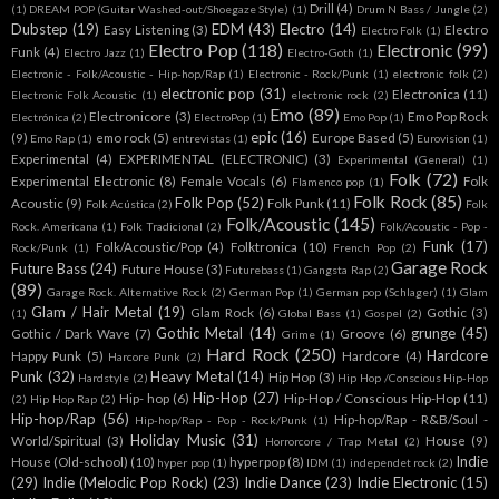
Drill
(4)
(1)
DREAM POP (Guitar Washed-out/Shoegaze Style)
(1)
Drum N Bass / Jungle
(2)
Dubstep
(19)
EDM
(43)
Electro
(14)
Easy Listening
(3)
Electro
Electro Folk
(1)
Electro Pop
(118)
Electronic
(99)
Funk
(4)
Electro Jazz
(1)
Electro-Goth
(1)
Electronic - Folk/Acoustic - Hip-hop/Rap
(1)
Electronic - Rock/Punk
(1)
electronic folk
(2)
electronic pop
(31)
Electronica
(11)
Electronic Folk Acoustic
(1)
electronic rock
(2)
Emo
(89)
Electronicore
(3)
Emo Pop Rock
Electrónica
(2)
ElectroPop
(1)
Emo Pop
(1)
epic
(16)
(9)
emo rock
(5)
Europe Based
(5)
Emo Rap
(1)
entrevistas
(1)
Eurovision
(1)
Experimental
(4)
EXPERIMENTAL (ELECTRONIC)
(3)
Experimental (General)
(1)
Folk
(72)
Experimental Electronic
(8)
Female Vocals
(6)
Folk
Flamenco pop
(1)
Folk Rock
(85)
Folk Pop
(52)
Acoustic
(9)
Folk Punk
(11)
Folk Acústica
(2)
Folk
Folk/Acoustic
(145)
Rock. Americana
(1)
Folk Tradicional
(2)
Folk/Acoustic - Pop -
Funk
(17)
Folk/Acoustic/Pop
(4)
Folktronica
(10)
Rock/Punk
(1)
French Pop
(2)
Garage Rock
Future Bass
(24)
Future House
(3)
Futurebass
(1)
Gangsta Rap
(2)
(89)
Garage Rock. Alternative Rock
(2)
German Pop
(1)
German pop (Schlager)
(1)
Glam
Glam / Hair Metal
(19)
Glam Rock
(6)
Gothic
(3)
(1)
Global Bass
(1)
Gospel
(2)
Gothic Metal
(14)
grunge
(45)
Gothic / Dark Wave
(7)
Groove
(6)
Grime
(1)
Hard Rock
(250)
Hardcore
Happy Punk
(5)
Hardcore
(4)
Harcore Punk
(2)
Punk
(32)
Heavy Metal
(14)
Hip Hop
(3)
Hardstyle
(2)
Hip Hop /Conscious Hip-Hop
Hip-Hop
(27)
Hip- hop
(6)
Hip-Hop / Conscious Hip-Hop
(11)
(2)
Hip Hop Rap
(2)
Hip-hop/Rap
(56)
Hip-hop/Rap - R&B/Soul -
Hip-hop/Rap - Pop - Rock/Punk
(1)
Holiday Music
(31)
World/Spiritual
(3)
House
(9)
Horrorcore / Trap Metal
(2)
Indie
House (Old-school)
(10)
hyperpop
(8)
hyper pop
(1)
IDM
(1)
independet rock
(2)
(29)
Indie (Melodic Pop Rock)
(23)
Indie Dance
(23)
Indie Electronic
(15)