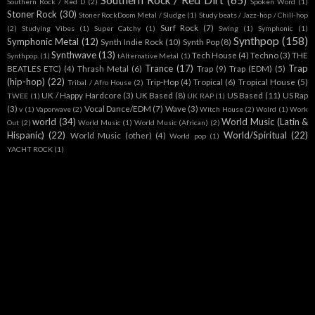
Southern Rock / Red Dirt
(65)
Southern Rock / Red D
(2)
Spoken Word
(1)
Stoner Rock
(30)
Stoner RockDoom Metal / Sludge
(1)
Study beats / Jazz-hop / Chill-hop
Surf Rock
(7)
(2)
Studying Vibes
(1)
Super Catchy
(1)
Swing
(1)
Symphonic
(1)
Synthpop
(158)
Symphonic Metal
(12)
Synth Indie Rock
(10)
Synth Pop
(8)
Synthwave
(13)
Tech House
(4)
Techno
(3)
THE
Synthpop.
(1)
tAlternative Metal
(1)
Trance
(17)
Trap
BEATLES ETC)
(4)
Thrash Metal
(6)
Trap
(9)
Trap (EDM)
(5)
(hip-hop)
(22)
Trip-Hop
(4)
Tropical
(6)
Tropical House
(5)
Tribal / Afro House
(2)
UK / Happy Hardcore
(3)
UK Based
(8)
US Based
(11)
US Rap
TWEE
(1)
UK RAP
(1)
(3)
Vocal Dance/EDM
(7)
Wave
(3)
v
(1)
Vaporwave
(2)
Witch House
(2)
Wolrd
(1)
Work
world
(34)
World Music (Latin &
Out
(2)
World Music
(1)
World Music (African)
(2)
Hispanic)
(22)
World/Spiritual
(22)
World Music (other)
(4)
World pop
(1)
YACHT ROCK
(1)