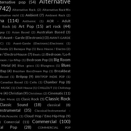
Alternative
lternative pop
(54)
742)
Alternative Rock.
(2)
Alternative Rock90s
Ambient
(7)
ternative rockl
(1)
Ambient Rock
(2)
na
(114)
AOR - Adult
Anthemic
(1)
Art Pop
(15)
art rock
(44)
d Rock
(6)
Australian Based
(3)
 pop
(1)
Asian Based
(2)
4)
Avant - Garde (Electronic)
(3)
AVANT-GARDE
IC)
(1)
Avant-Garde (Electronic).Electronic
(1)
Banda
(2)
Baroque Pop
(1)
Bass House / Electro
(2)
 / Electro House
(7)
Bedroom / Lo-fi
Beats
(2)
Big Room
Bedroom Pop
(3)
room / Lo-fiPop
(1)
Blues
k Metal
(4)
Blue -grass
(1)
Bluegrass
(1)
Bap
(4)
Breakbeat
Brazilian BassDream Pop
(1)
Britpop
(9)
 Based
(1)
BRITPOP INDIE POP
(1)
Chamber Pop
(8)
Canadian Based
(1)
Cello
(1)
S MUSIC
(1)
Chill House
(1)
CHILLOUT
(1)
Chillstep
ve
(4)
Christian
(9)
Cinematic
(11)
Christmas
(2)
Classic Rock
Clasic Rock
(5)
 Epic Music
(2)
Classic Sound
(18)
classical
(8)
Instrumental
(35)
Classical/Instrumental -
Cloud Hop / Emo Hip-Hop
(9)
 Folk/Acoustic
(1)
Commercial
(100)
Comercial
(11)
)
ial Pop
(28)
COMMERCIAL POP