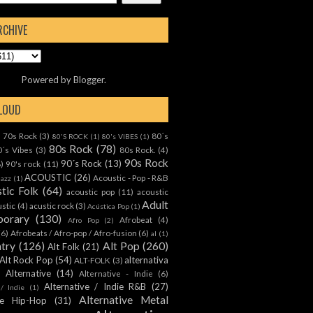
RCHIVE
Powered by
Blogger
.
CLOUD
70s Rock
(3)
80´s
)
80'S ROCK
(1)
80's VIBES
(1)
80s Rock
(78)
0´s Vibes
(3)
80s Rock.
(4)
90s Rock
90´s Rock
(13)
8)
90's rock
(11)
ACOUSTIC
(26)
Acoustic - Pop - R&B
Jazz
(1)
tic Folk
(64)
acoustic pop
(11)
acoustic
Adult
ustic
(4)
acustic rock
(3)
Acústica Pop
(1)
orary
(130)
Afrobeat
(4)
Afro Pop
(2)
(6)
Afrobeats / Afro-pop / Afro-fusion
(6)
al
(1)
ntry
(126)
Alt Pop
(260)
Alt Folk
(21)
Alt Rock Pop
(54)
alternativa
ALT-FOLK
(3)
Alternative
(14)
Alternative - Indie
(6)
Alternative / Indie R&B
(27)
 / Indie
(1)
Alternative Metal
ive Hip-Hop
(31)