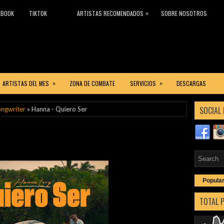
»
EBOOK
TIKTOK
ARTISTAS RECOMENDADOS
SOBRE NOSOTROS
»
»
ARTISTAS DEL MES
ZONA DE COMBATE
SERVICIOS
DESCARGAS
SOCIAL 
ongwriter
» Hanna - Quiero Ser
Popula
TOTAL 