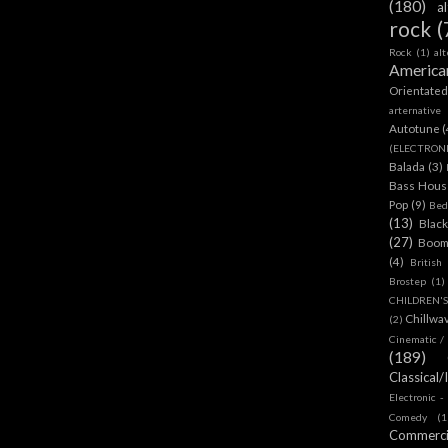
(180)
a
rock
(
Rock
(1)
al
America
Orientate
arternative
Autotune
(
(ELECTRON
Balada
(3)
Bass House
Pop
(9)
Bed
(13)
Blac
(27)
Boom
(4)
British
Brostep
(1)
CHILDREN'
Chillwa
(2)
Cinematic /
(189)
Classical/
Electronic -
Comedy
(1
Commerc