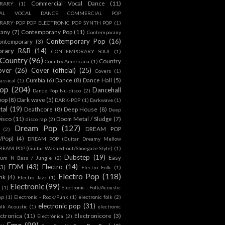
Commercial Vocal Dance
(11)
RARY
(1)
IAL VOCAL DANCE COMMERCIAL POP
ARY POP POP ELECTRONIC POP SYNTH POP
(1)
rany
(7)
Contemporany Pop
(11)
Contemporany
Contemporary Pop
(16)
ontemporary
(3)
orary R&B
(14)
CONTEMPORARY SOUL
(1)
Country
(96)
Country
Country Americana
(1)
over
(26)
Cover (official)
(25)
Covers
(1)
Cumbia
(6)
Dance
(8)
Dance Hall
(5)
assical
(1)
Pop
(204)
Dancehall
Dance Pop Nu-disco
(2)
pop
(8)
Dark wave
(5)
DARK-POP
(1)
Darkwave
(1)
tal
(19)
Deathcore
(8)
Deep House
(8)
Deep
isco
(11)
Doom Metal / Sludge
(7)
disco rap
(2)
Dream Pop
(127)
DREAM POP
(2)
c/Pop)
(4)
DREAM POP (Guitar Dreamy Mellow
REAM POP (Guitar Washed-out/Shoegaze Style)
(1)
Dubstep
(19)
Easy
rum N Bass / Jungle
(2)
EDM
(43)
Electro
(14)
(3)
Electro Folk
(1)
Electro Pop
(118)
nk
(4)
Electro Jazz
(1)
Electronic
(99)
h
(1)
Electronic - Folk/Acoustic
ap
(1)
Electronic - Rock/Punk
(1)
electronic folk
(2)
electronic pop
(31)
olk Acoustic
(1)
electronic
ctronica
(11)
Electronicore
(3)
Electrónica
(2)
Emo
(89)