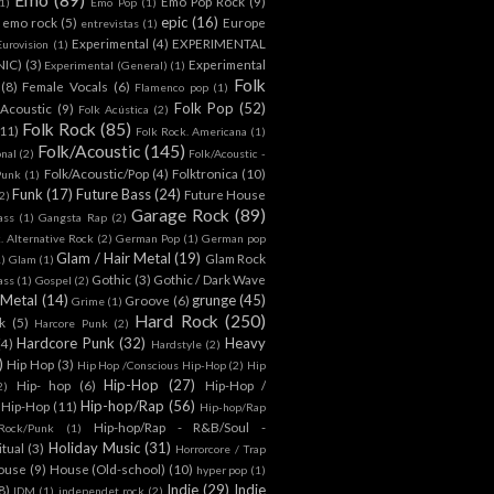
Emo Pop Rock
(9)
1)
Emo Pop
(1)
epic
(16)
emo rock
(5)
Europe
entrevistas
(1)
Experimental
(4)
EXPERIMENTAL
Eurovision
(1)
NIC)
(3)
Experimental
Experimental (General)
(1)
Folk
(8)
Female Vocals
(6)
Flamenco pop
(1)
Folk Pop
(52)
 Acoustic
(9)
Folk Acústica
(2)
Folk Rock
(85)
(11)
Folk Rock. Americana
(1)
Folk/Acoustic
(145)
onal
(2)
Folk/Acoustic -
Folk/Acoustic/Pop
(4)
Folktronica
(10)
Punk
(1)
Funk
(17)
Future Bass
(24)
Future House
2)
Garage Rock
(89)
ass
(1)
Gangsta Rap
(2)
. Alternative Rock
(2)
German Pop
(1)
German pop
Glam / Hair Metal
(19)
Glam Rock
1)
Glam
(1)
Gothic
(3)
Gothic / Dark Wave
ass
(1)
Gospel
(2)
 Metal
(14)
grunge
(45)
Groove
(6)
Grime
(1)
Hard Rock
(250)
k
(5)
Harcore Punk
(2)
Hardcore Punk
(32)
Heavy
(4)
Hardstyle
(2)
)
Hip Hop
(3)
Hip Hop /Conscious Hip-Hop
(2)
Hip
Hip-Hop
(27)
Hip- hop
(6)
Hip-Hop /
2)
Hip-hop/Rap
(56)
 Hip-Hop
(11)
Hip-hop/Rap
Hip-hop/Rap - R&B/Soul -
ock/Punk
(1)
Holiday Music
(31)
itual
(3)
Horrorcore / Trap
ouse
(9)
House (Old-school)
(10)
hyper pop
(1)
Indie
(29)
Indie
8)
IDM
(1)
independet rock
(2)