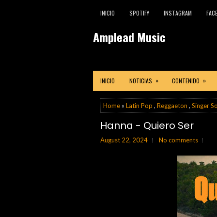
INICIO
SPOTIFY
INSTAGRAM
FAC
Amplead Music
»
»
INICIO
NOTICIAS
CONTENIDO
Home
»
Latin Pop
,
Reggaeton
,
Singer S
Hanna - Quiero Ser
August 22, 2024
No comments