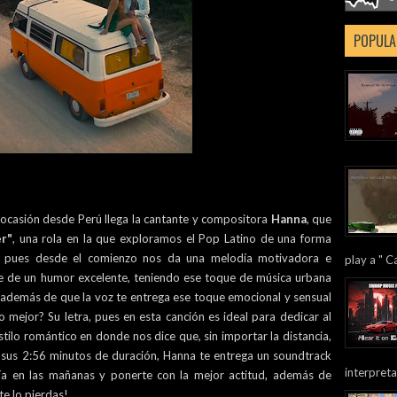
POPULA
ocasión desde Perú llega la cantante y compositora
Hanna
, que
er"
, una rola en la que exploramos el Pop Latino de una forma
, pues desde el comienzo nos da una melodía motivadora e
play a " Ca
e de un humor excelente, teniendo ese toque de música urbana
además de que la voz te entrega ese toque emocional y sensual
lo mejor? Su letra, pues en esta canción es ideal para dedicar al
tilo romántico en donde nos dice que, sin importar la distancia,
 sus 2:56 minutos de duración, Hanna te entrega un soundtrack
interpreta
ía en las mañanas y ponerte con la mejor actitud, además de
e lo pierdas!