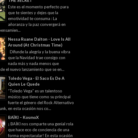
THE SECRET
Este es el momento perfecto para
que te sientes y dejes que la
emotividad te consuma : La
añoranza y la paz convergerá en
pensamien...
Nessa Ruane Dalton - Love Is All
Around (At Christmas Time)
Difunde la alegría y la buena vibra
que la Navidad trae consigo con
nada más y nada menos que
 de el nuevo lanzamiento que se en...
Toledo Vega - El Saco Es De A
Quien Le Quede
“Toledo Vega” es un talentoso
músico que tiene como su principal
fuerte el género del Rock Alternativo
unk, en esta ocasión nos co...
BAÏKI – KosmoX
¡ BAÏKI nos comparte una genial rola
que hace eco de conciencia de una
forma espectacular! En esta ocasión