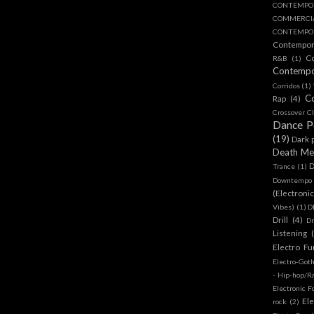
CONTEMPO
COMMERC
CONTEMPOR
Contempo
C
R&B
(1)
Contemp
Corridos
(1)
C
Rap
(4)
Crossover Cl
Dance 
(19)
Dark 
Death Me
D
Trance
(1)
Downtempo
(Electroni
Vibes)
(1)
D
Drill
(4)
D
Listening
Electro Fu
Electro-Got
- Hip-hop/R
Electronic F
Ele
rock
(2)