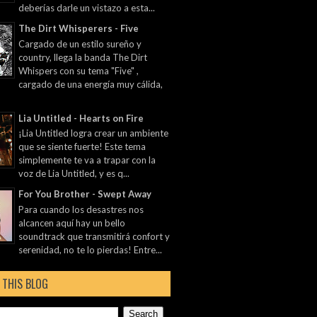
deberías darle un vistazo a esta...
The Dirt Whisperers - Five
Cargado de un estilo sureño y
country, llega la banda The Dirt
Whispers con su tema "Five" ,
cargado de una energía muy cálida,
Lia Untitled - Hearts on Fire
¡Lia Untitled logra crear un ambiente
que se siente fuerte! Este tema
simplemente te va a trapar con la
voz de Lia Untitled, y es q...
For You Brother - Swept Away
Para cuando los desastres nos
alcancen aquí hay un bello
soundtrack que transmitirá confort y
serenidad, no te lo pierdas! Entre...
 THIS BLOG