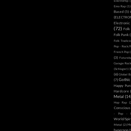
ElectroPop
(
Emo Rap
(1)
Based
(5)
(ELECTRO
Electronic
(72)
Folk
Folk Punk
Folk Tradici
Pop - Rock/
French Pop
(
(3)
Futureb
Garage Rock
(Schlager)
(
(6)
Global B
Gothic
(7)
Happy Pun
Hardcore
Metal
(14
Hop Rap
(
Conscious
- Pop - R
World/Spir
H
Metal
(2)
hyperpop
(