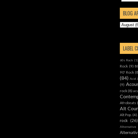
BLOG A
LABEL 
60s Rock
(1
Rock
(9)
8
90' Rock
(
(84)
Acid 
Acous
(9)
rock
(8)
ac
Contemp
Afrobeats
Alt Cou
Alt Pop.
(4)
rock
(26)
Alternative
Alternat