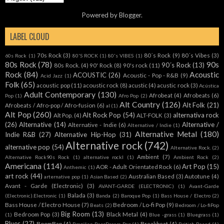
Powered by
Blogger
.
LABEL CLOUD
70s Rock
(3)
80´s Rock
(9)
80´s Vibes
(3)
60s Rock
(1)
80'S ROCK
(1)
80's VIBES
(1)
80s Rock
(78)
90s
90´s Rock
(13)
80s Rock.
(4)
90' Rock
(8)
90's rock
(11)
Rock
(84)
Acoustic
ACOUSTIC
(26)
Acoustic - Pop - R&B
(9)
Acid Jazz
(1)
Folk
(65)
acoustic pop
(11)
acoustic rock
(8)
acustic
(4)
acustic rock
(3)
Acústica
Adult Contemporary
(130)
Afrobeat
(4)
Afrobeats
(6)
Pop
(1)
Afro Pop
(2)
Alt Country
(126)
Alt Folk
(21)
Afrobeats / Afro-pop / Afro-fusion
(6)
al
(1)
Alt Pop
(260)
Alt Rock Pop
(54)
alternativa rock
Alt Pop.
(4)
ALT-FOLK
(3)
(26)
Alternative
(14)
Alternative /
Alternative - Indie
(6)
Alternative / Indie
(1)
Alternative Metal
(180)
Indie R&B
(27)
Alternative Hip-Hop
(31)
Alternative rock
(742)
alternative pop
(54)
Alternative Rock.
(2)
Ambient
(7)
Alternative Rock90s Rock
(1)
alternative rockl
(1)
Ambient Rock
(2)
Americana
(114)
Art Pop
(15)
AOR - Adult Orientated Rock
(6)
Anthemic
(1)
art rock
(44)
Australian Based
(3)
Autotune
(4)
arternative pop
(1)
Asian Based
(2)
Avant - Garde (Electronic)
(3)
AVANT-GARDE (ELECTRONIC)
(1)
Avant-Garde
Balada
(3)
(Electronic).Electronic
(1)
Banda
(2)
Baroque Pop
(1)
Bass House / Electro
(2)
Bass House / Electro House
(7)
Bedroom / Lo-fi Pop
(9)
Beats
(2)
Bedroom / Lo-fiPop
Big Room
(13)
Bedroom Pop
(3)
Black Metal
(4)
(1)
Blue -grass
(1)
Bluegrass
(1)
Blues
(27)
BoomBap
(4)
Breakbeat
(4)