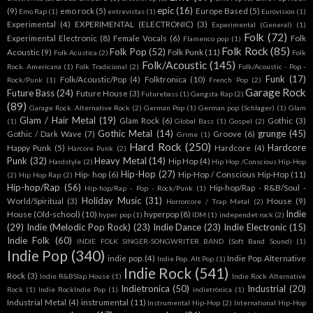
epic
(16)
(9)
emo rock
(5)
Europe Based
(5)
Emo Rap
(1)
entrevistas
(1)
Eurovision
(1)
Experimental
(4)
EXPERIMENTAL (ELECTRONIC)
(3)
Experimental (General)
(1)
Folk
(72)
Experimental Electronic
(8)
Female Vocals
(6)
Folk
Flamenco pop
(1)
Folk Rock
(85)
Folk Pop
(52)
Acoustic
(9)
Folk Punk
(11)
Folk Acústica
(2)
Folk
Folk/Acoustic
(145)
Rock. Americana
(1)
Folk Tradicional
(2)
Folk/Acoustic - Pop -
Funk
(17)
Folk/Acoustic/Pop
(4)
Folktronica
(10)
Rock/Punk
(1)
French Pop
(2)
Garage Rock
Future Bass
(24)
Future House
(3)
Futurebass
(1)
Gangsta Rap
(2)
(89)
Garage Rock. Alternative Rock
(2)
German Pop
(1)
German pop (Schlager)
(1)
Glam
Glam / Hair Metal
(19)
Glam Rock
(6)
Gothic
(3)
(1)
Global Bass
(1)
Gospel
(2)
Gothic Metal
(14)
grunge
(45)
Gothic / Dark Wave
(7)
Groove
(6)
Grime
(1)
Hard Rock
(250)
Hardcore
Happy Punk
(5)
Hardcore
(4)
Harcore Punk
(2)
Punk
(32)
Heavy Metal
(14)
Hip Hop
(4)
Hardstyle
(2)
Hip Hop /Conscious Hip-Hop
Hip-Hop
(27)
Hip- hop
(6)
Hip-Hop / Conscious Hip-Hop
(11)
(2)
Hip Hop Rap
(2)
Hip-hop/Rap
(56)
Hip-hop/Rap - R&B/Soul -
Hip-hop/Rap - Pop - Rock/Punk
(1)
Holiday Music
(31)
World/Spiritual
(3)
House
(9)
Horrorcore / Trap Metal
(2)
Indie
House (Old-school)
(10)
hyperpop
(8)
hyper pop
(1)
IDM
(1)
independet rock
(2)
(29)
Indie (Melodic Pop Rock)
(23)
Indie Dance
(23)
Indie Electronic
(15)
Indie Folk
(60)
INDIE FOLK SINGER-SONGWRITER BAND (Soft Band Sound)
(1)
Indie Pop
(340)
indie pop.
(4)
Indie Pop. Alternative
Indie Pop. Alt Pop
(1)
Indie Rock
(541)
Rock
(3)
Indie R&BSlap House
(1)
Indie Rock Alternative
Indietronica
(50)
Industrial
(20)
Rock
(1)
Indie RockIndie Pop
(1)
indietrónica
(1)
Industrial Metal
(4)
instrumental
(11)
Instrumental Hip-Hop
(2)
International Hip-Hop