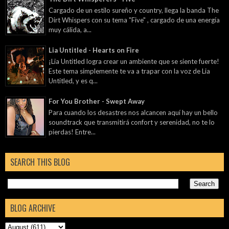
Cargado de un estilo sureño y country, llega la banda The
Dirt Whispers con su tema "Five" , cargado de una energía
muy cálida, a...
Lia Untitled - Hearts on Fire
¡Lia Untitled logra crear un ambiente que se siente fuerte!
Este tema simplemente te va a trapar con la voz de Lia
Untitled, y es q...
For You Brother - Swept Away
Para cuando los desastres nos alcancen aquí hay un bello
soundtrack que transmitirá confort y serenidad, no te lo
pierdas! Entre...
SEARCH THIS BLOG
BLOG ARCHIVE