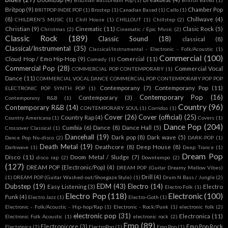
Brazilian BassDream Pop
(1)
British Based
(1)
Britpop
(9)
Chamber Pop
BRITPOP INDIE POP
(1)
Brostep
(1)
Canadian Based
(1)
Cello
(1)
(8)
Chillwave
(4)
CHILDREN'S MUSIC
(1)
Chill House
(1)
CHILLOUT
(1)
Chillstep
(2)
Christian
(9)
Cinematic
(11)
Clasic Rock
(5)
Christmas
(2)
Cinematic / Epic Music
(2)
Classic Rock
(189)
Classic Sound
(18)
classical
(8)
Classical/Instrumental
(35)
Classical/Instrumental - Electronic - Folk/Acoustic
(1)
Commercial
(100)
Cloud Hop / Emo Hip-Hop
(9)
Comercial
(11)
Comedy
(1)
Commercial Pop
(28)
Commercial Vocal
COMMERCIAL POP CONTEMPORARY
(1)
Dance
(11)
COMMERCIAL VOCAL DANCE COMMERCIAL POP CONTEMPORARY POP POP
Contemporany
(7)
Contemporany Pop
(11)
ELECTRONIC POP SYNTH POP
(1)
Contemporary Pop
(16)
Contemporary
(3)
Contemporany R&B
(1)
Country
(96)
Contemporary R&B
(14)
CONTEMPORARY SOUL
(1)
Corridos
(1)
Cover
(26)
Cover (official)
(25)
Country Rap
(4)
Country Americana
(1)
Covers
(1)
Dance Pop
(204)
Cumbia
(6)
Dance
(8)
Dance Hall
(5)
Crossover Classical
(1)
Dancehall
(19)
Dark pop
(8)
Dark wave
(5)
Dance Pop Nu-disco
(2)
DARK-POP
(1)
Death Metal
(19)
Deathcore
(8)
Deep House
(8)
Darkwave
(1)
Deep Trance
(1)
Dream Pop
Disco
(11)
Doom Metal / Sludge
(7)
disco rap
(2)
Downtempo
(2)
(127)
DREAM POP (Electronic/Pop)
(4)
DREAM POP (Guitar Dreamy Mellow Vibes)
Drill
(4)
(1)
DREAM POP (Guitar Washed-out/Shoegaze Style)
(1)
Drum N Bass / Jungle
(2)
Dubstep
(19)
EDM
(43)
Electro
(14)
Easy Listening
(3)
Electro
Electro Folk
(1)
Electro Pop
(118)
Electronic
(100)
Funk
(4)
Electro Jazz
(1)
Electro-Goth
(1)
Electronic - Folk/Acoustic - Hip-hop/Rap
(1)
Electronic - Rock/Punk
(1)
electronic folk
(2)
electronic pop
(31)
Electronica
(11)
Electronic Folk Acoustic
(1)
electronic rock
(2)
Emo
(89)
Electronicore
(3)
Emo Pop Rock
Electrónica
(2)
ElectroPop
(1)
Emo Pop
(1)