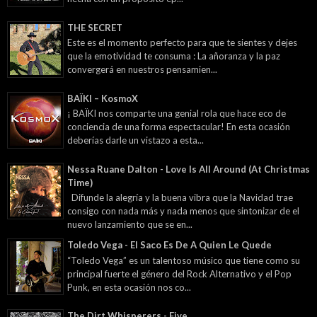
THE SECRET
Este es el momento perfecto para que te sientes y dejes
que la emotividad te consuma : La añoranza y la paz
convergerá en nuestros pensamien...
BAÏKI – KosmoX
¡ BAÏKI nos comparte una genial rola que hace eco de
conciencia de una forma espectacular! En esta ocasión
deberías darle un vistazo a esta...
Nessa Ruane Dalton - Love Is All Around (At Christmas
Time)
Difunde la alegría y la buena vibra que la Navidad trae
consigo con nada más y nada menos que sintonizar de el
nuevo lanzamiento que se en...
Toledo Vega - El Saco Es De A Quien Le Quede
“Toledo Vega” es un talentoso músico que tiene como su
principal fuerte el género del Rock Alternativo y el Pop
Punk, en esta ocasión nos co...
The Dirt Whisperers - Five