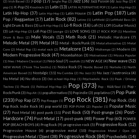
J-pop
(17)
Jazz
(36)
Jazz Fusion
(6)
(2)
Irish Based
(1)
Jangle Pop
(2)
Jazz Pop
(2)
K
Latin
(13)
K-Pop
(5)
pop
(1)
Krautrock
(2)
LATIN ALTERNATIVE POP
(1)
Latin Hip Hop
(1)
Latin Pop
(187)
Latin Hip-Hop
(37)
Latin
Latin House
(5)
Latín Hip-Hop
(1)
Latin Rock
(82)
Pop / Reggaeton
(17)
Latino
(1)
Leftfield
(2)
Leftfield Bass
(2)
Lo-fi Rock
(16)
Light Drum & Bass
(3)
Lofi
(5)
LOFI (Guitar Music)
Lo-fi Hip-Hop
(1)
(3)
Lofi Pop
(5)
LOVE SONG
(3)
Lofi Hip-Hop
(2)
Lounge
(2)
LT ROCK POP
(1)
Mainline
Male Vocals
(12)
Math Rock
(21)
Melodic Hardcore
(7)
Drum & Bass
(2)
Melodic Metal
(39)
Metal
(41)
Metal - Rock/Punk
(3)
Metal alternativo
(2)
Metal
Metalcore
(145)
Modern
(3)
Core
(2)
Metal Pop
(1)
metal rock
(2)
Midtempo
(2)
Modern Progressive Rock
(47)
Moombahton
(3)
Motivational
(1)
Música Popular
New wave
(52)
Neo-Soul
(7)
NEW AGE
(4)
(1)
Neo / Modern Classical
(1)
neofolk
(1)
Noise Rock
(7)
NEW WAVE (Think The Smiths)
(1)
Nordic Based
(1)
Norteño
(1)
North
Nostalgic
(11)
Nu Jazz / Jazztronica
(4)
American Based
(1)
Nu Cumbia
(2)
Nu Jazz
(1)
Nu Metal
(4)
Nu-disco
(3)
Old-school Hip-Hop
(1)
Pdychedelic Rock
(1)
Peak / Driving
Pop
(373)
Pop -
Techno
(1)
Phonk
(1)
Political Hip-Hop
(2)
Pop - R&B/Soul
(1)
Pop Punk
Rock/Punk
(3)
pop alternativo
(5)
Pop indie
(3)
pop latino
(7)
Pop Alt
(1)
Pop Rock
(381)
(233)
Pop Rap
(27)
Pop Rock.
(16)
Pop Reagge
(1)
Popular Music
Pop Rock. Indie Rock
(4)
pop world
(3)
POP-PUNK
(2)
Popular
(1)
Post-
(27)
Post Rock
(50)
Post-grunge
(26)
Post Metal
(4)
post punk
(11)
Hardcore
(74)
Post-Metal
(17)
post-punk
(48)
Power Pop
(60)
POWER
Progressive Rock
(12)
POP (BEACH BOYS
(4)
Prog Rock
(9)
progresive rock
(5)
Progressive House
(6)
progressive metal
(10)
Progressive Metal / Djen
(2)
Progressive Rock
(84)
Progressive Metal / Djent
(38)
Psychedelic
(14)