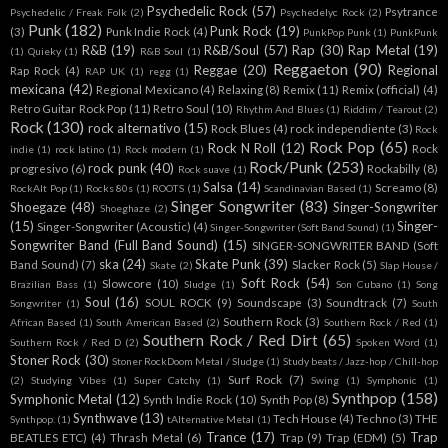
Psychedelic Rock
(57)
Psytrance
Psychedelic / Freak Folk
(2)
Psychedelyc Rock
(2)
Punk
(182)
Punk Rock
(19)
(3)
Punk Indie Rock
(4)
PunkPop Punk
(1)
PunkPunk
R&B
(19)
R&B/Soul
(57)
Rap
(30)
Rap Metal
(19)
(1)
Quieky
(1)
R&B Soul
(1)
Reggaeton
(90)
Reggae
(20)
Regional
Rap Rock
(4)
RAP UK
(1)
regg
(1)
mexicana
(42)
Regional Mexicano
(4)
Relaxing
(8)
Remix
(11)
Remix (official)
(4)
Retro Guitar Rock Pop
(11)
Retro Soul
(10)
Rhythm And Blues
(1)
Riddim / Tearout
(2)
Rock
(130)
rock alternativo
(15)
Rock Blues
(4)
rock independiente
(3)
Rock
Rock Pop
(65)
Rock N Roll
(12)
Rock
indie
(1)
rock latino
(1)
Rock modern
(1)
Rock/Punk
(253)
rock punk
(40)
progresivo
(6)
Rockabilly
(8)
Rock suave
(1)
Salsa
(14)
Screamo
(8)
RockAlt Pop
(1)
Rocks 80s
(1)
ROOTS
(1)
Scandinavian Based
(1)
Singer Songwriter
(83)
Shoegaze
(48)
Singer-Songwriter
Shoeghaze
(2)
(15)
Singer-
Singer-Songwriter (Acoustic)
(4)
Singer-Songwriter (Soft Band Sound)
(1)
Songwriter Band (Full Band Sound)
(15)
SINGER-SONGWRITER BAND (Soft
ska
(24)
Skate Punk
(39)
Band Sound)
(7)
Slacker Rock
(5)
Skate
(2)
Slap House /
Soft Rock
(54)
Slowcore
(10)
Brazilian Bass
(1)
Sludge
(1)
Son Cubano
(1)
Song
Soul
(16)
SOUL ROCK
(9)
Soundscape
(3)
Soundtrack
(7)
Songwriter
(1)
South
Southern Rock
(3)
African Based
(1)
South American Based
(2)
Southern Rock / Red
(1)
Southern Rock / Red Dirt
(65)
Southern Rock / Red D
(2)
Spoken Word
(1)
Stoner Rock
(30)
Stoner RockDoom Metal / Sludge
(1)
Study beats / Jazz-hop / Chill-hop
Surf Rock
(7)
(2)
Studying Vibes
(1)
Super Catchy
(1)
Swing
(1)
Symphonic
(1)
Synthpop
(158)
Symphonic Metal
(12)
Synth Indie Rock
(10)
Synth Pop
(8)
Synthwave
(13)
Tech House
(4)
Techno
(3)
THE
Synthpop.
(1)
tAlternative Metal
(1)
Trance
(17)
Trap
BEATLES ETC)
(4)
Thrash Metal
(6)
Trap
(9)
Trap (EDM)
(5)