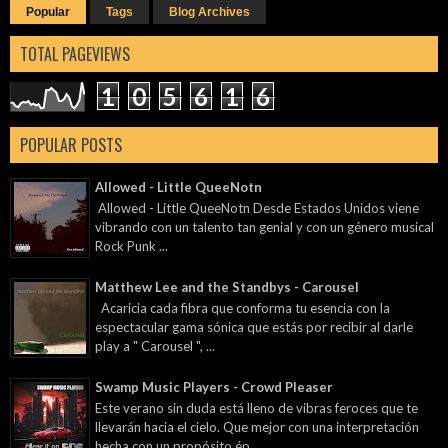
Popular
Tags
Blog Archives
TOTAL PAGEVIEWS
1
0
5
6
1
6
POPULAR POSTS
Allowed - Little QueeNotn
Allowed - Little QueeNotn Desde Estados Unidos viene
vibrando con un talento tan genial y con un género musical
Rock Punk ...
Matthew Lee and the Standbys - Carousel
Acaricia cada fibra que conforma tu esencia con la
espectacular gama sónica que estás por recibir al darle
play a " Carousel ", ...
Swamp Music Players - Crowd Pleaser
Este verano sin duda está lleno de vibras feroces que te
llevarán hacia el cielo. Que mejor con una interpretación
hecha con un propósito ép...