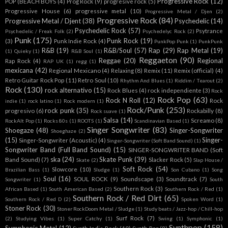
Progressive Rock
(12)
POP (BEACH BOYS
(4)
Prog Rock
(9)
progresive rock
(5)
Progressive House
(6)
progressive metal
(10)
Progressive Metal / Djen
(2)
Progressive Rock
(84)
Progressive Metal / Djent
(38)
Psychedelic
(14)
Psychedelic Rock
(57)
Psytrance
Psychedelic / Freak Folk
(2)
Psychedelyc Rock
(2)
Punk
(175)
Punk Rock
(19)
(3)
Punk Indie Rock
(4)
PunkPop Punk
(1)
PunkPunk
R&B
(19)
R&B/Soul
(57)
Rap
(29)
Rap Metal
(19)
(1)
Quieky
(1)
R&B Soul
(1)
Reggaeton
(90)
Reggae
(20)
Regional
Rap Rock
(4)
RAP UK
(1)
regg
(1)
mexicana
(42)
Regional Mexicano
(4)
Relaxing
(8)
Remix
(11)
Remix (official)
(4)
Retro Guitar Rock Pop
(11)
Retro Soul
(10)
Rhythm And Blues
(1)
Riddim / Tearout
(2)
Rock
(130)
rock alternativo
(15)
Rock Blues
(4)
rock independiente
(3)
Rock
Rock Pop
(63)
Rock N Roll
(12)
Rock
indie
(1)
rock latino
(1)
Rock modern
(1)
Rock/Punk
(253)
rock punk
(35)
progresivo
(6)
Rockabilly
(8)
Rock suave
(1)
Salsa
(14)
Screamo
(8)
RockAlt Pop
(1)
Rocks 80s
(1)
ROOTS
(1)
Scandinavian Based
(1)
Singer Songwriter
(83)
Shoegaze
(48)
Singer-Songwriter
Shoeghaze
(2)
(15)
Singer-
Singer-Songwriter (Acoustic)
(4)
Singer-Songwriter (Soft Band Sound)
(1)
Songwriter Band (Full Band Sound)
(15)
SINGER-SONGWRITER BAND (Soft
ska
(24)
Skate Punk
(39)
Band Sound)
(7)
Slacker Rock
(5)
Skate
(2)
Slap House /
Soft Rock
(54)
Slowcore
(10)
Brazilian Bass
(1)
Sludge
(1)
Son Cubano
(1)
Song
Soul
(16)
SOUL ROCK
(9)
Soundscape
(3)
Soundtrack
(7)
Songwriter
(1)
South
Southern Rock
(3)
African Based
(1)
South American Based
(2)
Southern Rock / Red
(1)
Southern Rock / Red Dirt
(65)
Southern Rock / Red D
(2)
Spoken Word
(1)
Stoner Rock
(30)
Stoner RockDoom Metal / Sludge
(1)
Study beats / Jazz-hop / Chill-hop
Surf Rock
(7)
(2)
Studying Vibes
(1)
Super Catchy
(1)
Swing
(1)
Symphonic
(1)
Synthpop
(158)