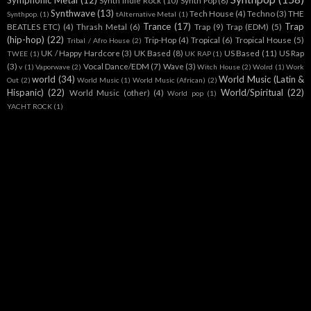
Symphonic Metal
(12)
Synth Indie Rock
(10)
Synth Pop
(8)
Synthwave
(13)
Tech House
(4)
Techno
(3)
THE
Synthpop.
(1)
tAlternative Metal
(1)
Trance
(17)
Trap
BEATLES ETC)
(4)
Thrash Metal
(6)
Trap
(9)
Trap (EDM)
(5)
(hip-hop)
(22)
Trip-Hop
(4)
Tropical
(6)
Tropical House
(5)
Tribal / Afro House
(2)
UK / Happy Hardcore
(3)
UK Based
(8)
US Based
(11)
US Rap
TWEE
(1)
UK RAP
(1)
(3)
Vocal Dance/EDM
(7)
Wave
(3)
v
(1)
Vaporwave
(2)
Witch House
(2)
Wolrd
(1)
Work
world
(34)
World Music (Latin &
Out
(2)
World Music
(1)
World Music (African)
(2)
Hispanic)
(22)
World/Spiritual
(22)
World Music (other)
(4)
World pop
(1)
YACHT ROCK
(1)