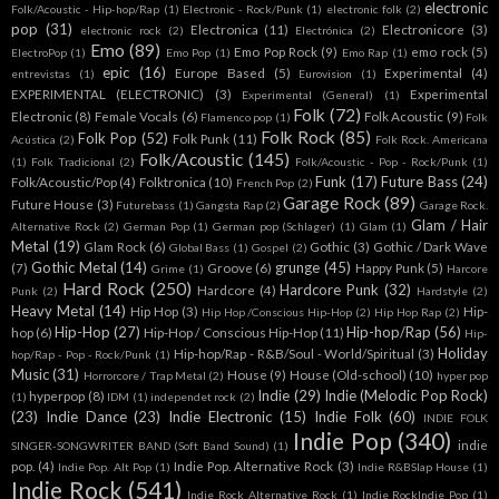
electronic
Folk/Acoustic - Hip-hop/Rap
(1)
Electronic - Rock/Punk
(1)
electronic folk
(2)
pop
(31)
Electronica
(11)
Electronicore
(3)
electronic rock
(2)
Electrónica
(2)
Emo
(89)
Emo Pop Rock
(9)
emo rock
(5)
ElectroPop
(1)
Emo Pop
(1)
Emo Rap
(1)
epic
(16)
Europe Based
(5)
Experimental
(4)
entrevistas
(1)
Eurovision
(1)
EXPERIMENTAL (ELECTRONIC)
(3)
Experimental
Experimental (General)
(1)
Folk
(72)
Electronic
(8)
Female Vocals
(6)
Folk Acoustic
(9)
Flamenco pop
(1)
Folk
Folk Rock
(85)
Folk Pop
(52)
Folk Punk
(11)
Acústica
(2)
Folk Rock. Americana
Folk/Acoustic
(145)
(1)
Folk Tradicional
(2)
Folk/Acoustic - Pop - Rock/Punk
(1)
Funk
(17)
Future Bass
(24)
Folk/Acoustic/Pop
(4)
Folktronica
(10)
French Pop
(2)
Garage Rock
(89)
Future House
(3)
Futurebass
(1)
Gangsta Rap
(2)
Garage Rock.
Glam / Hair
Alternative Rock
(2)
German Pop
(1)
German pop (Schlager)
(1)
Glam
(1)
Metal
(19)
Glam Rock
(6)
Gothic
(3)
Gothic / Dark Wave
Global Bass
(1)
Gospel
(2)
Gothic Metal
(14)
grunge
(45)
(7)
Groove
(6)
Happy Punk
(5)
Grime
(1)
Harcore
Hard Rock
(250)
Hardcore Punk
(32)
Hardcore
(4)
Punk
(2)
Hardstyle
(2)
Heavy Metal
(14)
Hip Hop
(3)
Hip-
Hip Hop /Conscious Hip-Hop
(2)
Hip Hop Rap
(2)
Hip-Hop
(27)
Hip-hop/Rap
(56)
hop
(6)
Hip-Hop / Conscious Hip-Hop
(11)
Hip-
Holiday
Hip-hop/Rap - R&B/Soul - World/Spiritual
(3)
hop/Rap - Pop - Rock/Punk
(1)
Music
(31)
House
(9)
House (Old-school)
(10)
Horrorcore / Trap Metal
(2)
hyper pop
Indie
(29)
Indie (Melodic Pop Rock)
hyperpop
(8)
(1)
IDM
(1)
independet rock
(2)
(23)
Indie Dance
(23)
Indie Electronic
(15)
Indie Folk
(60)
INDIE FOLK
Indie Pop
(340)
indie
SINGER-SONGWRITER BAND (Soft Band Sound)
(1)
pop.
(4)
Indie Pop. Alternative Rock
(3)
Indie Pop. Alt Pop
(1)
Indie R&BSlap House
(1)
Indie Rock
(541)
Indie Rock Alternative Rock
(1)
Indie RockIndie Pop
(1)