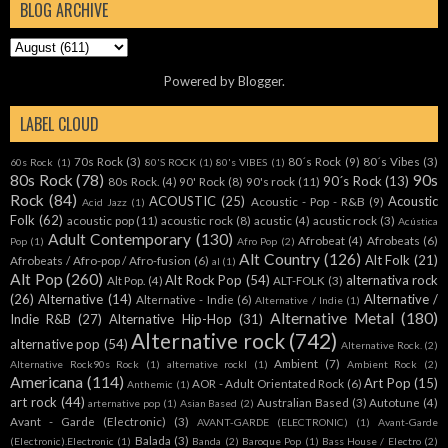
BLOG ARCHIVE
Powered by
Blogger
.
LABEL CLOUD
70s Rock
(3)
80´s Rock
(9)
80´s Vibes
(3)
60s Rock
(1)
80'S ROCK
(1)
80's VIBES
(1)
80s Rock
(78)
90s
90´s Rock
(13)
80s Rock.
(4)
90' Rock
(8)
90's rock
(11)
Rock
(84)
ACOUSTIC
(25)
Acoustic
Acoustic - Pop - R&B
(9)
Acid Jazz
(1)
Folk
(62)
acoustic pop
(11)
acoustic rock
(8)
acustic
(4)
acustic rock
(3)
Acústica
Adult Contemporary
(130)
Afrobeat
(4)
Afrobeats
(6)
Pop
(1)
Afro Pop
(2)
Alt Country
(126)
Alt Folk
(21)
Afrobeats / Afro-pop / Afro-fusion
(6)
al
(1)
Alt Pop
(260)
Alt Rock Pop
(54)
alternativa rock
Alt Pop.
(4)
ALT-FOLK
(3)
(26)
Alternative
(14)
Alternative /
Alternative - Indie
(6)
Alternative / Indie
(1)
Alternative Metal
(180)
Indie R&B
(27)
Alternative Hip-Hop
(31)
Alternative rock
(742)
alternative pop
(54)
Alternative Rock.
(2)
Ambient
(7)
Alternative Rock90s Rock
(1)
alternative rockl
(1)
Ambient Rock
(2)
Americana
(114)
Art Pop
(15)
AOR - Adult Orientated Rock
(6)
Anthemic
(1)
art rock
(44)
Australian Based
(3)
Autotune
(4)
arternative pop
(1)
Asian Based
(2)
Avant - Garde (Electronic)
(3)
AVANT-GARDE (ELECTRONIC)
(1)
Avant-Garde
Balada
(3)
(Electronic).Electronic
(1)
Banda
(2)
Baroque Pop
(1)
Bass House / Electro
(2)