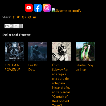
Share:
Related Posts:
CRIS CAIN -
Ena Km -
Épico
Fitasha - Soy
POWER UP
Déçu
Subway Rat
un Iman
nos regala
una obra de
arte para
iniciar el año,
no te pierdas
"Captain of
the Football
Team"!