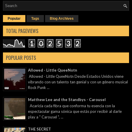
Popular
Tags
Blog Archives
TOTAL PAGEVIEWS
1
0
2
5
3
2
POPULAR POSTS
Allowed - Little QueeNotn
Allowed - Little QueeNotn Desde Estados Unidos viene
vibrando con un talento tan genial y con un género musical
Rock Punk ...
Matthew Lee and the Standbys - Carousel
Acaricia cada fibra que conforma tu esencia con la
espectacular gama sónica que estás por recibir al darle
play a " Carousel ", ...
THE SECRET