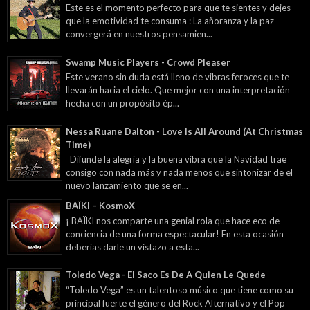
Este es el momento perfecto para que te sientes y dejes
que la emotividad te consuma : La añoranza y la paz
convergerá en nuestros pensamien...
Swamp Music Players - Crowd Pleaser
Este verano sin duda está lleno de vibras feroces que te
llevarán hacia el cielo. Que mejor con una interpretación
hecha con un propósito ép...
Nessa Ruane Dalton - Love Is All Around (At Christmas
Time)
Difunde la alegría y la buena vibra que la Navidad trae
consigo con nada más y nada menos que sintonizar de el
nuevo lanzamiento que se en...
BAÏKI – KosmoX
¡ BAÏKI nos comparte una genial rola que hace eco de
conciencia de una forma espectacular! En esta ocasión
deberías darle un vistazo a esta...
Toledo Vega - El Saco Es De A Quien Le Quede
“Toledo Vega” es un talentoso músico que tiene como su
principal fuerte el género del Rock Alternativo y el Pop