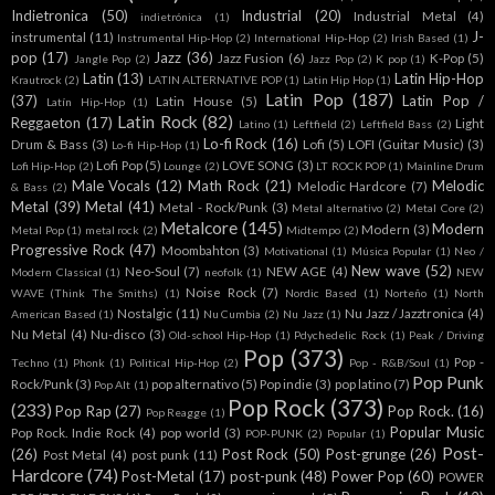
Indietronica
(50)
Industrial
(20)
Industrial Metal
(4)
indietrónica
(1)
J-
instrumental
(11)
Instrumental Hip-Hop
(2)
International Hip-Hop
(2)
Irish Based
(1)
pop
(17)
Jazz
(36)
Jazz Fusion
(6)
K-Pop
(5)
Jangle Pop
(2)
Jazz Pop
(2)
K pop
(1)
Latin
(13)
Latin Hip-Hop
Krautrock
(2)
LATIN ALTERNATIVE POP
(1)
Latin Hip Hop
(1)
Latin Pop
(187)
(37)
Latin Pop /
Latin House
(5)
Latín Hip-Hop
(1)
Latin Rock
(82)
Reggaeton
(17)
Light
Latino
(1)
Leftfield
(2)
Leftfield Bass
(2)
Lo-fi Rock
(16)
Drum & Bass
(3)
Lofi
(5)
LOFI (Guitar Music)
(3)
Lo-fi Hip-Hop
(1)
Lofi Pop
(5)
LOVE SONG
(3)
Lofi Hip-Hop
(2)
Lounge
(2)
LT ROCK POP
(1)
Mainline Drum
Male Vocals
(12)
Math Rock
(21)
Melodic
Melodic Hardcore
(7)
& Bass
(2)
Metal
(39)
Metal
(41)
Metal - Rock/Punk
(3)
Metal alternativo
(2)
Metal Core
(2)
Metalcore
(145)
Modern
Modern
(3)
Metal Pop
(1)
metal rock
(2)
Midtempo
(2)
Progressive Rock
(47)
Moombahton
(3)
Motivational
(1)
Música Popular
(1)
Neo /
New wave
(52)
Neo-Soul
(7)
NEW AGE
(4)
Modern Classical
(1)
neofolk
(1)
NEW
Noise Rock
(7)
WAVE (Think The Smiths)
(1)
Nordic Based
(1)
Norteño
(1)
North
Nostalgic
(11)
Nu Jazz / Jazztronica
(4)
American Based
(1)
Nu Cumbia
(2)
Nu Jazz
(1)
Nu Metal
(4)
Nu-disco
(3)
Old-school Hip-Hop
(1)
Pdychedelic Rock
(1)
Peak / Driving
Pop
(373)
Pop -
Techno
(1)
Phonk
(1)
Political Hip-Hop
(2)
Pop - R&B/Soul
(1)
Pop Punk
Rock/Punk
(3)
pop alternativo
(5)
Pop indie
(3)
pop latino
(7)
Pop Alt
(1)
Pop Rock
(373)
(233)
Pop Rap
(27)
Pop Rock.
(16)
Pop Reagge
(1)
Popular Music
Pop Rock. Indie Rock
(4)
pop world
(3)
POP-PUNK
(2)
Popular
(1)
Post-
(26)
Post Rock
(50)
Post-grunge
(26)
Post Metal
(4)
post punk
(11)
Hardcore
(74)
Post-Metal
(17)
post-punk
(48)
Power Pop
(60)
POWER