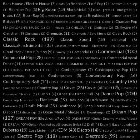
Bass House / Electro House
(7)
Bedroom / Lo-fi Pop
(9)
Beats
(2)
Bedroom / Lo-fiPop
Big Room
(13)
Bedroom Pop
(3)
Black Metal
(4)
(1)
Blue -grass
(1)
Bluegrass
(1)
Blues
(27)
BoomBap
(4)
Breakbeat
(4)
Brazilian BassDream Pop
(1)
British Based
(1)
Britpop
(9)
Chamber Pop
BRITPOP INDIE POP
(1)
Brostep
(1)
Canadian Based
(1)
Cello
(1)
(8)
Chillwave
(4)
CHILDREN'S MUSIC
(1)
Chill House
(1)
CHILLOUT
(1)
Chillstep
(2)
Christian
(9)
Cinematic
(11)
Clasic Rock
(5)
Christmas
(2)
Cinematic / Epic Music
(2)
Classic Rock
(189)
Classic Sound
(18)
classical
(8)
Classical/Instrumental
(35)
Classical/Instrumental - Electronic - Folk/Acoustic
(1)
Commercial
(100)
Cloud Hop / Emo Hip-Hop
(9)
Comercial
(11)
Comedy
(1)
Commercial Pop
(28)
Commercial Vocal
COMMERCIAL POP CONTEMPORARY
(1)
Dance
(11)
COMMERCIAL VOCAL DANCE COMMERCIAL POP CONTEMPORARY POP POP
Contemporany
(7)
Contemporany Pop
(11)
ELECTRONIC POP SYNTH POP
(1)
Contemporary Pop
(16)
Contemporary
(3)
Contemporany R&B
(1)
Country
(96)
Contemporary R&B
(14)
CONTEMPORARY SOUL
(1)
Corridos
(1)
Cover
(26)
Cover (official)
(25)
Country Rap
(4)
Country Americana
(1)
Covers
(1)
Dance Pop
(204)
Cumbia
(6)
Dance
(8)
Dance Hall
(5)
Crossover Classical
(1)
Dancehall
(19)
Dark pop
(8)
Dark wave
(5)
Dance Pop Nu-disco
(2)
DARK-POP
(1)
Death Metal
(19)
Deathcore
(8)
Deep House
(8)
Darkwave
(1)
Deep Trance
(1)
Dream Pop
Disco
(11)
Doom Metal / Sludge
(7)
disco rap
(2)
Downtempo
(2)
(127)
DREAM POP (Electronic/Pop)
(4)
DREAM POP (Guitar Dreamy Mellow Vibes)
Drill
(4)
(1)
DREAM POP (Guitar Washed-out/Shoegaze Style)
(1)
Drum N Bass / Jungle
(2)
Dubstep
(19)
EDM
(43)
Electro
(14)
Easy Listening
(3)
Electro Funk
(4)
Electro
Electro Pop
(118)
Electronic
(99)
Jazz
(1)
Electro-Goth
(1)
Electronic -