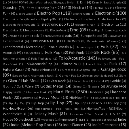
Drill
(4)
(1)
DREAM POP (Guitar Washed-out/Shoegaze Style)
(1)
Drum N Bass / Jungle
(2)
Dubstep
(19)
EDM
(43)
Electro
(14)
Easy Listening
(3)
Electro
Electro Folk
(1)
Electro Pop
(118)
Electronic
(100)
Funk
(4)
Electro Jazz
(1)
Electro-Goth
(1)
Electronic - Folk/Acoustic - Hip-hop/Rap
(1)
Electronic - Rock/Punk
(1)
electronic folk
(2)
electronic pop
(31)
Electronica
(11)
Electronic Folk Acoustic
(1)
electronic rock
(2)
Emo
(89)
Electronicore
(3)
Emo Pop Rock
Electrónica
(2)
ElectroPop
(1)
Emo Pop
(1)
epic
(16)
(9)
emo rock
(5)
Europe Based
(5)
Emo Rap
(1)
entrevistas
(1)
Eurovision
(1)
Experimental
(4)
EXPERIMENTAL (ELECTRONIC)
(3)
Experimental (General)
(1)
Folk
(72)
Experimental Electronic
(8)
Female Vocals
(6)
Folk
Flamenco pop
(1)
Folk Rock
(85)
Folk Pop
(52)
Acoustic
(9)
Folk Punk
(11)
Folk Acústica
(2)
Folk
Folk/Acoustic
(145)
Rock. Americana
(1)
Folk Tradicional
(2)
Folk/Acoustic - Pop -
Funk
(17)
Folk/Acoustic/Pop
(4)
Folktronica
(10)
Rock/Punk
(1)
French Pop
(2)
Garage Rock
Future Bass
(24)
Future House
(3)
Futurebass
(1)
Gangsta Rap
(2)
(89)
Garage Rock. Alternative Rock
(2)
German Pop
(1)
German pop (Schlager)
(1)
Glam
Glam / Hair Metal
(19)
Glam Rock
(6)
Gothic
(3)
(1)
Global Bass
(1)
Gospel
(2)
Gothic Metal
(14)
grunge
(45)
Gothic / Dark Wave
(7)
Groove
(6)
Grime
(1)
Hard Rock
(250)
Hardcore
Happy Punk
(5)
Hardcore
(4)
Harcore Punk
(2)
Punk
(32)
Heavy Metal
(14)
Hip Hop
(4)
Hardstyle
(2)
Hip Hop /Conscious Hip-Hop
Hip-Hop
(27)
Hip- hop
(6)
Hip-Hop / Conscious Hip-Hop
(11)
(2)
Hip Hop Rap
(2)
Hip-hop/Rap
(56)
Hip-hop/Rap - R&B/Soul -
Hip-hop/Rap - Pop - Rock/Punk
(1)
Holiday Music
(31)
World/Spiritual
(3)
House
(9)
Horrorcore / Trap Metal
(2)
Indie
House (Old-school)
(10)
hyperpop
(8)
hyper pop
(1)
IDM
(1)
independet rock
(2)
(29)
Indie (Melodic Pop Rock)
(23)
Indie Dance
(23)
Indie Electronic
(15)