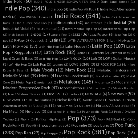
Indie Folk
(60)
INDIE FOLK SINGER-SONGWRITER BAND (Soft Band Sound)
(1)
Indie Pop
(340)
indie pop.
(4)
Indie Pop. Alternative
Indie Pop. Alt Pop
(1)
Indie Rock
(541)
Rock
(3)
Indie R&BSlap House
(1)
Indie Rock Alternative
Indietronica
(50)
Industrial
(20)
Rock
(1)
Indie RockIndie Pop
(1)
indietrónica
(1)
Industrial Metal
(4)
instrumental
(11)
Instrumental Hip-Hop
(2)
International Hip-Hop
J-pop
(17)
Jazz
(36)
Jazz Fusion
(6)
(2)
Irish Based
(1)
Jangle Pop
(2)
Jazz Pop
(2)
K
Latin
(13)
K-Pop
(5)
pop
(1)
Krautrock
(2)
LATIN ALTERNATIVE POP
(1)
Latin Hip Hop
(1)
Latin Pop
(187)
Latin Hip-Hop
(37)
Latin
Latin House
(5)
Latín Hip-Hop
(1)
Latin Rock
(82)
Pop / Reggaeton
(17)
Latino
(1)
Leftfield
(2)
Leftfield Bass
(2)
Lo-fi Rock
(16)
Light Drum & Bass
(3)
Lofi
(5)
LOFI (Guitar Music)
Lo-fi Hip-Hop
(1)
(3)
Lofi Pop
(5)
LOVE SONG
(3)
Lofi Hip-Hop
(2)
Lounge
(2)
LT ROCK POP
(1)
Mainline
Male Vocals
(12)
Math Rock
(21)
Melodic Hardcore
(7)
Drum & Bass
(2)
Melodic Metal
(39)
Metal
(41)
Metal - Rock/Punk
(3)
Metal alternativo
(2)
Metal
Metalcore
(145)
Modern
(3)
Core
(2)
Metal Pop
(1)
metal rock
(2)
Midtempo
(2)
Modern Progressive Rock
(47)
Moombahton
(3)
Motivational
(1)
Música Popular
New wave
(52)
Neo-Soul
(7)
NEW AGE
(4)
(1)
Neo / Modern Classical
(1)
neofolk
(1)
Noise Rock
(7)
NEW WAVE (Think The Smiths)
(1)
Nordic Based
(1)
Norteño
(1)
North
Nostalgic
(11)
Nu Jazz / Jazztronica
(4)
American Based
(1)
Nu Cumbia
(2)
Nu Jazz
(1)
Nu Metal
(4)
Nu-disco
(3)
Old-school Hip-Hop
(1)
Pdychedelic Rock
(1)
Peak / Driving
Pop
(373)
Pop -
Techno
(1)
Phonk
(1)
Political Hip-Hop
(2)
Pop - R&B/Soul
(1)
Pop Punk
Rock/Punk
(3)
pop alternativo
(5)
Pop indie
(3)
pop latino
(7)
Pop Alt
(1)
Pop Rock
(381)
(233)
Pop Rap
(27)
Pop Rock.
(16)
Pop Reagge
(1)