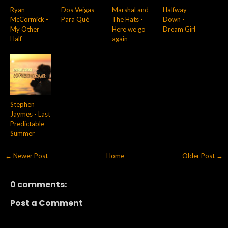
Ryan
Dos Veigas -
Marshal and
Halfway
McCormick -
Para Qué
The Hats -
Down -
My Other
Here we go
Dream Girl
Half
again
Stephen
Jaymes - Last
Predictable
Summer
← Newer Post
Home
Older Post →
0 comments:
Post a Comment