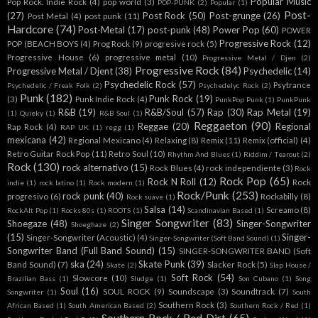
Popular Music
Pop Rock. Indie Rock
(4)
pop world
(3)
POP-PUNK
(2)
Popular
(1)
Post-
(27)
Post Rock
(50)
Post-grunge
(26)
Post Metal
(4)
post punk
(11)
Hardcore
(74)
Post-Metal
(17)
post-punk
(48)
Power Pop
(60)
POWER
Progressive Rock
(12)
POP (BEACH BOYS
(4)
Prog Rock
(9)
progresive rock
(5)
Progressive House
(6)
progressive metal
(10)
Progressive Metal / Djen
(2)
Progressive Rock
(84)
Progressive Metal / Djent
(38)
Psychedelic
(14)
Psychedelic Rock
(57)
Psytrance
Psychedelic / Freak Folk
(2)
Psychedelyc Rock
(2)
Punk
(182)
Punk Rock
(19)
(3)
Punk Indie Rock
(4)
PunkPop Punk
(1)
PunkPunk
R&B
(19)
R&B/Soul
(57)
Rap
(30)
Rap Metal
(19)
(1)
Quieky
(1)
R&B Soul
(1)
Reggaeton
(90)
Reggae
(20)
Regional
Rap Rock
(4)
RAP UK
(1)
regg
(1)
mexicana
(42)
Regional Mexicano
(4)
Relaxing
(8)
Remix
(11)
Remix (official)
(4)
Retro Guitar Rock Pop
(11)
Retro Soul
(10)
Rhythm And Blues
(1)
Riddim / Tearout
(2)
Rock
(130)
rock alternativo
(15)
Rock Blues
(4)
rock independiente
(3)
Rock
Rock Pop
(65)
Rock N Roll
(12)
Rock
indie
(1)
rock latino
(1)
Rock modern
(1)
Rock/Punk
(253)
rock punk
(40)
progresivo
(6)
Rockabilly
(8)
Rock suave
(1)
Salsa
(14)
Screamo
(8)
RockAlt Pop
(1)
Rocks 80s
(1)
ROOTS
(1)
Scandinavian Based
(1)
Singer Songwriter
(83)
Shoegaze
(48)
Singer-Songwriter
Shoeghaze
(2)
(15)
Singer-
Singer-Songwriter (Acoustic)
(4)
Singer-Songwriter (Soft Band Sound)
(1)
Songwriter Band (Full Band Sound)
(15)
SINGER-SONGWRITER BAND (Soft
ska
(24)
Skate Punk
(39)
Band Sound)
(7)
Slacker Rock
(5)
Skate
(2)
Slap House /
Soft Rock
(54)
Slowcore
(10)
Brazilian Bass
(1)
Sludge
(1)
Son Cubano
(1)
Song
Soul
(16)
SOUL ROCK
(9)
Soundscape
(3)
Soundtrack
(7)
Songwriter
(1)
South
Southern Rock
(3)
African Based
(1)
South American Based
(2)
Southern Rock / Red
(1)