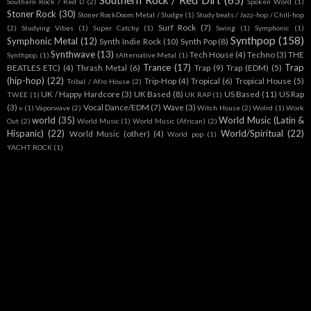
Southern Rock / Red Dirt
(65)
Southern Rock / Red D
(2)
Spoken Word
(1)
Stoner Rock
(30)
Stoner RockDoom Metal / Sludge
(1)
Study beats / Jazz-hop / Chill-hop
Surf Rock
(7)
(2)
Studying Vibes
(1)
Super Catchy
(1)
Swing
(1)
Symphonic
(1)
Synthpop
(158)
Symphonic Metal
(12)
Synth Indie Rock
(10)
Synth Pop
(8)
Synthwave
(13)
Tech House
(4)
Techno
(3)
THE
Synthpop.
(1)
tAlternative Metal
(1)
Trance
(17)
Trap
BEATLES ETC)
(4)
Thrash Metal
(6)
Trap
(9)
Trap (EDM)
(5)
(hip-hop)
(22)
Trip-Hop
(4)
Tropical
(6)
Tropical House
(5)
Tribal / Afro House
(2)
UK / Happy Hardcore
(3)
UK Based
(8)
US Based
(11)
US Rap
TWEE
(1)
UK RAP
(1)
(3)
Vocal Dance/EDM
(7)
Wave
(3)
v
(1)
Vaporwave
(2)
Witch House
(2)
Wolrd
(1)
Work
world
(35)
World Music (Latin &
Out
(2)
World Music
(1)
World Music (African)
(2)
Hispanic)
(22)
World/Spiritual
(22)
World Music (other)
(4)
World pop
(1)
YACHT ROCK
(1)