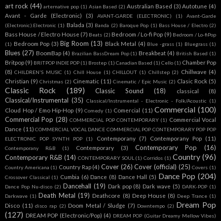
art rock
(44)
Australian Based
(3)
Autotune
(4)
arternative pop
(1)
Asian Based
(2)
Avant - Garde (Electronic)
(3)
AVANT-GARDE (ELECTRONIC)
(1)
Avant-Garde
Balada
(3)
(Electronic).Electronic
(1)
Banda
(2)
Baroque Pop
(1)
Bass House / Electro
(2)
Bass House / Electro House
(7)
Bedroom / Lo-fi Pop
(9)
Beats
(2)
Bedroom / Lo-fiPop
Big Room
(13)
Bedroom Pop
(3)
Black Metal
(4)
(1)
Blue -grass
(1)
Bluegrass
(1)
Blues
(27)
BoomBap
(4)
Breakbeat
(4)
Brazilian BassDream Pop
(1)
British Based
(1)
Britpop
(9)
Chamber Pop
BRITPOP INDIE POP
(1)
Brostep
(1)
Canadian Based
(1)
Cello
(1)
(8)
Chillwave
(4)
CHILDREN'S MUSIC
(1)
Chill House
(1)
CHILLOUT
(1)
Chillstep
(2)
Christian
(9)
Cinematic
(11)
Clasic Rock
(5)
Christmas
(2)
Cinematic / Epic Music
(2)
Classic Rock
(189)
Classic Sound
(18)
classical
(8)
Classical/Instrumental
(35)
Classical/Instrumental - Electronic - Folk/Acoustic
(1)
Commercial
(100)
Cloud Hop / Emo Hip-Hop
(9)
Comercial
(11)
Comedy
(1)
Commercial Pop
(28)
Commercial Vocal
COMMERCIAL POP CONTEMPORARY
(1)
Dance
(11)
COMMERCIAL VOCAL DANCE COMMERCIAL POP CONTEMPORARY POP POP
Contemporany
(7)
Contemporany Pop
(11)
ELECTRONIC POP SYNTH POP
(1)
Contemporary Pop
(16)
Contemporary
(3)
Contemporany R&B
(1)
Country
(96)
Contemporary R&B
(14)
CONTEMPORARY SOUL
(1)
Corridos
(1)
Cover
(26)
Cover (official)
(25)
Country Rap
(4)
Country Americana
(1)
Covers
(1)
Dance Pop
(204)
Cumbia
(6)
Dance
(8)
Dance Hall
(5)
Crossover Classical
(1)
Dancehall
(19)
Dark pop
(8)
Dark wave
(5)
Dance Pop Nu-disco
(2)
DARK-POP
(1)
Death Metal
(19)
Deathcore
(8)
Deep House
(8)
Darkwave
(1)
Deep Trance
(1)
Dream Pop
Disco
(11)
Doom Metal / Sludge
(7)
disco rap
(2)
Downtempo
(2)
(127)
DREAM POP (Electronic/Pop)
(4)
DREAM POP (Guitar Dreamy Mellow Vibes)