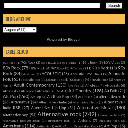
BLOG ARCHIVE
Powered by
Blogger
.
LABEL CLOUD
70s Rock
(3)
80´s Rock
(9)
80´s Vibes
(3)
60s Rock
(1)
80'S ROCK
(1)
80's VIBES
(1)
80s Rock
(78)
90s
90´s Rock
(13)
80s Rock.
(4)
90' Rock
(8)
90's rock
(11)
Rock
(84)
Acoustic
ACOUSTIC
(26)
Acoustic - Pop - R&B
(9)
Acid Jazz
(1)
Folk
(65)
acoustic pop
(11)
acoustic rock
(8)
acustic
(4)
acustic rock
(3)
Acústica
Adult Contemporary
(130)
Afrobeat
(4)
Afrobeats
(6)
Pop
(1)
Afro Pop
(2)
Alt Country
(126)
Alt Folk
(21)
Afrobeats / Afro-pop / Afro-fusion
(6)
al
(1)
Alt Pop
(260)
Alt Rock Pop
(54)
alternativa rock
Alt Pop.
(4)
ALT-FOLK
(3)
(26)
Alternative
(14)
Alternative /
Alternative - Indie
(6)
Alternative / Indie
(1)
Alternative Metal
(180)
Indie R&B
(27)
Alternative Hip-Hop
(31)
Alternative rock
(742)
alternative pop
(54)
Alternative Rock.
(2)
Ambient
(7)
Alternative Rock90s Rock
(1)
alternative rockl
(1)
Ambient Rock
(2)
Americana
(114)
Art Pop
(15)
AOR - Adult Orientated Rock
(6)
Anthemic
(1)