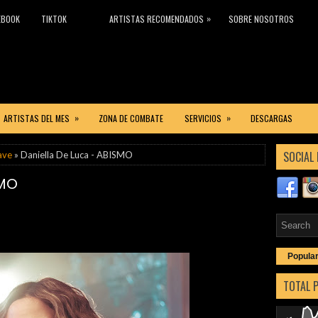
»
EBOOK
TIKTOK
ARTISTAS RECOMENDADOS
SOBRE NOSOTROS
»
»
ARTISTAS DEL MES
ZONA DE COMBATE
SERVICIOS
DESCARGAS
SOCIAL 
ave
» Daniella De Luca - ABISMO
SMO
Popula
TOTAL 