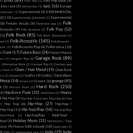
Emo Pop Rock
(9)
1)
Emo Pop
(1)
epic
(16)
emo rock
(5)
Europe
entrevistas
(1)
Experimental
(4)
EXPERIMENTAL
Eurovision
(1)
NIC)
(3)
Experimental
Experimental (General)
(1)
Folk
(8)
Female Vocals
(6)
Flamenco pop
(1)
Folk Pop
(52)
 Acoustic
(9)
Folk Acústica
(2)
Folk Rock
(85)
(11)
Folk Rock. Americana
(1)
Folk/Acoustic
(145)
onal
(2)
Folk/Acoustic -
Folk/Acoustic/Pop
(4)
Folktronica
(10)
Punk
(1)
Funk
(17)
Future Bass
(24)
Future House
2)
Garage Rock
(89)
ass
(1)
Gangsta Rap
(2)
. Alternative Rock
(2)
German Pop
(1)
German pop
Glam / Hair Metal
(19)
Glam Rock
1)
Glam
(1)
Gothic
(3)
Gothic / Dark Wave
ass
(1)
Gospel
(2)
 Metal
(14)
grunge
(45)
Groove
(6)
Grime
(1)
Hard Rock
(250)
k
(5)
Harcore Punk
(2)
Hardcore Punk
(32)
Heavy
(4)
Hardstyle
(2)
)
Hip Hop
(3)
Hip Hop /Conscious Hip-Hop
(2)
Hip
Hip-Hop
(27)
Hip- hop
(6)
Hip-Hop /
2)
Hip-hop/Rap
(56)
 Hip-Hop
(11)
Hip-hop/Rap
Hip-hop/Rap - R&B/Soul -
ock/Punk
(1)
Holiday Music
(31)
itual
(3)
Horrorcore / Trap
ouse
(9)
House (Old-school)
(10)
hyper pop
(1)
Indie
(29)
Indie
8)
IDM
(1)
independet rock
(2)