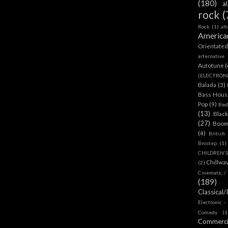
(180)
a
rock
(
Rock
(1)
al
America
Orientate
arternative
Autotune
(
(ELECTRON
Balada
(3)
Bass House
Pop
(9)
Bed
(13)
Blac
(27)
Boom
(4)
British
Brostep
(1)
CHILDREN'
Chillwa
(2)
Cinematic /
(189)
Classical/
Electronic -
Comedy
(1
Commerc