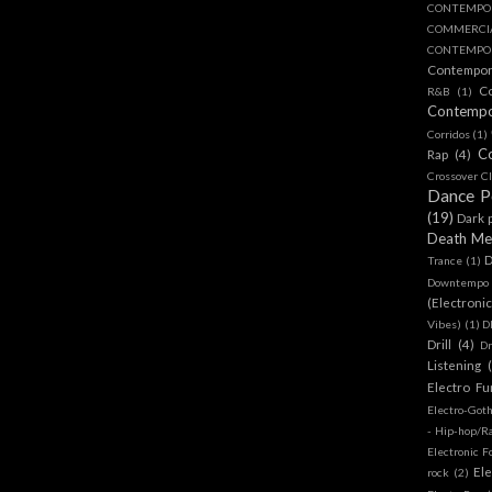
CONTEMPO
COMMERC
CONTEMPOR
Contempo
C
R&B
(1)
Contemp
Corridos
(1)
C
Rap
(4)
Crossover Cl
Dance 
(19)
Dark 
Death Me
D
Trance
(1)
Downtempo
(Electroni
Vibes)
(1)
D
Drill
(4)
D
Listening
Electro Fu
Electro-Got
- Hip-hop/R
Electronic F
Ele
rock
(2)