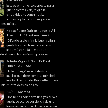
THE SECRET
Este es el momento perfecto para
que te sientes y dejes que la
emotividad te consuma : La
añoranza y la paz convergerá en
pensamien...
Nessa Ruane Dalton - Love Is All
Around (At Christmas Time)
Difunde la alegría y la buena vibra
que la Navidad trae consigo con
nada más y nada menos que
 de el nuevo lanzamiento que se en...
Toledo Vega - El Saco Es De A
Quien Le Quede
“Toledo Vega” es un talentoso
músico que tiene como su principal
fuerte el género del Rock Alternativo
unk, en esta ocasión nos co...
BAÏKI – KosmoX
¡ BAÏKI nos comparte una genial rola
que hace eco de conciencia de una
forma espectacular! En esta ocasión