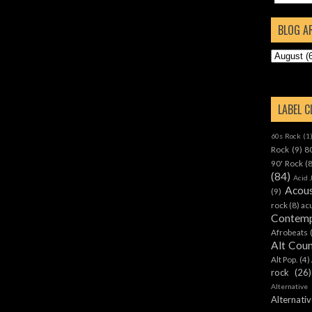
BLOG A
LABEL 
60s Rock
(1
Rock
(9)
8
90' Rock
(
(84)
Acid 
Acous
(9)
rock
(8)
ac
Contemp
Afrobeats
Alt Cou
Alt Pop.
(4)
rock
(26)
Alternative
Alternat