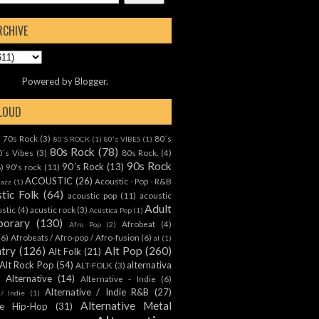
RCHIVE
Powered by
Blogger
.
CLOUD
70s Rock
(3)
80´s
)
80'S ROCK
(1)
80's VIBES
(1)
80s Rock
(78)
0´s Vibes
(3)
80s Rock.
(4)
90s Rock
90´s Rock
(13)
8)
90's rock
(11)
ACOUSTIC
(26)
Acoustic - Pop - R&B
Jazz
(1)
tic Folk
(64)
acoustic pop
(11)
acoustic
Adult
ustic
(4)
acustic rock
(3)
Acústica Pop
(1)
orary
(130)
Afrobeat
(4)
Afro Pop
(2)
(6)
Afrobeats / Afro-pop / Afro-fusion
(6)
al
(1)
ntry
(126)
Alt Pop
(260)
Alt Folk
(21)
Alt Rock Pop
(54)
alternativa
ALT-FOLK
(3)
Alternative
(14)
Alternative - Indie
(6)
Alternative / Indie R&B
(27)
 / Indie
(1)
Alternative Metal
ive Hip-Hop
(31)