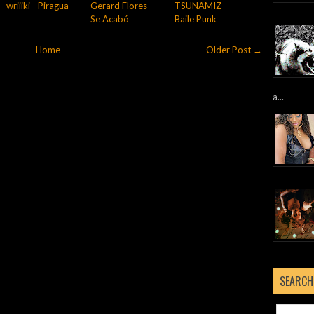
wriiiki - Piragua
Gerard Flores -
TSUNAMIZ -
Se Acabó
Baile Punk
Home
Older Post →
a...
SEARCH