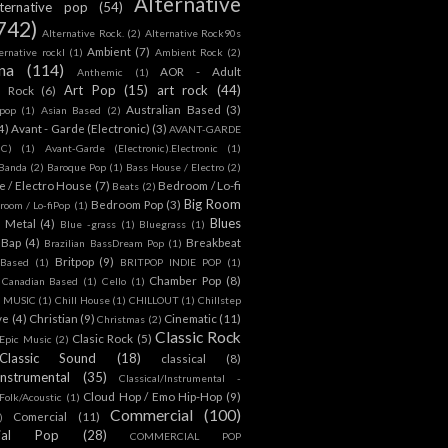
Alternative
lternative pop
(54)
742)
Alternative Rock.
(2)
Alternative Rock90s
Ambient
(7)
ternative rockl
(1)
Ambient Rock
(2)
na
(114)
AOR - Adult
Anthemic
(1)
Art Pop
(15)
art rock
(44)
d Rock
(6)
Australian Based
(3)
 pop
(1)
Asian Based
(2)
4)
Avant - Garde (Electronic)
(3)
AVANT-GARDE
IC)
(1)
Avant-Garde (Electronic).Electronic
(1)
Banda
(2)
Baroque Pop
(1)
Bass House / Electro
(2)
 / Electro House
(7)
Bedroom / Lo-fi
Beats
(2)
Big Room
Bedroom Pop
(3)
room / Lo-fiPop
(1)
Blues
k Metal
(4)
Blue -grass
(1)
Bluegrass
(1)
Bap
(4)
Breakbeat
Brazilian BassDream Pop
(1)
Britpop
(9)
 Based
(1)
BRITPOP INDIE POP
(1)
Chamber Pop
(8)
Canadian Based
(1)
Cello
(1)
S MUSIC
(1)
Chill House
(1)
CHILLOUT
(1)
Chillstep
ve
(4)
Christian
(9)
Cinematic
(11)
Christmas
(2)
Classic Rock
Clasic Rock
(5)
 Epic Music
(2)
Classic Sound
(18)
classical
(8)
Instrumental
(35)
Classical/Instrumental -
Cloud Hop / Emo Hip-Hop
(9)
 Folk/Acoustic
(1)
Commercial
(100)
Comercial
(11)
)
ial Pop
(28)
COMMERCIAL POP