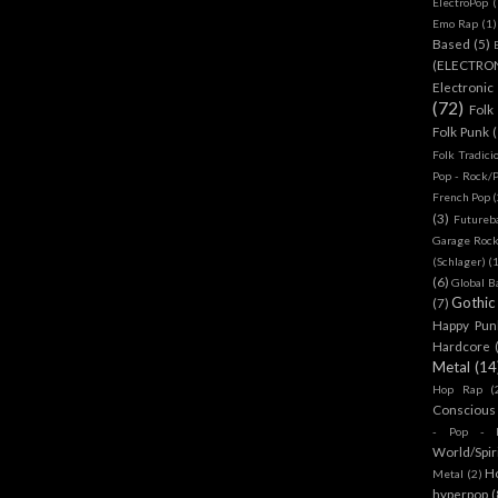
ElectroPop
(
Emo Rap
(1)
Based
(5)
(ELECTRO
Electronic
(72)
Folk
Folk Punk
Folk Tradici
Pop - Rock/
French Pop
(
(3)
Futureb
Garage Rock
(Schlager)
(
(6)
Global B
Gothic
(7)
Happy Pun
Hardcore
Metal
(14
Hop Rap
(
Conscious
- Pop - R
World/Spir
H
Metal
(2)
hyperpop
(