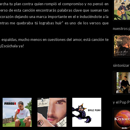
archa tu plan contra quien rompió el compromiso y no pensó en
 verso de esta canción encontrarás palabras clave que suenan tan
u corazón dejando una marca importante en el e induciéndote a la
mientras me quebraba tú lograbas huir" es uno de los versos que
nuestros 
us espaldas, mucho menos en cuestiones del amor, está canción te
 ¡Escúchala ya!
sintonizar
y el Pop P