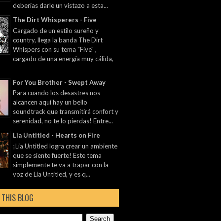
deberías darle un vistazo a esta...
The Dirt Whisperers - Five
Cargado de un estilo sureño y
country, llega la banda The Dirt
Whispers con su tema "Five" ,
cargado de una energía muy cálida,
For You Brother - Swept Away
Para cuando los desastres nos
alcancen aquí hay un bello
soundtrack que transmitirá confort y
serenidad, no te lo pierdas! Entre...
Lia Untitled - Hearts on Fire
¡Lia Untitled logra crear un ambiente
que se siente fuerte! Este tema
simplemente te va a trapar con la
voz de Lia Untitled, y es q...
 THIS BLOG