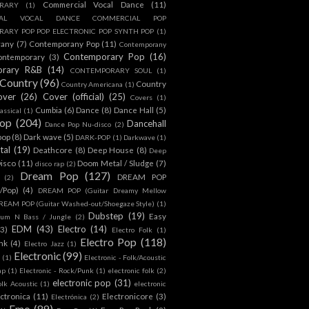
Commercial Vocal Dance
(11)
RARY
(1)
IAL VOCAL DANCE COMMERCIAL POP
ARY POP POP ELECTRONIC POP SYNTH POP
(1)
rany
(7)
Contemporany Pop
(11)
Contemporany
Contemporary Pop
(16)
ontemporary
(3)
orary R&B
(14)
CONTEMPORARY SOUL
(1)
Country
(96)
Country
Country Americana
(1)
over
(26)
Cover (official)
(25)
Covers
(1)
Cumbia
(6)
Dance
(8)
Dance Hall
(5)
assical
(1)
Pop
(204)
Dancehall
Dance Pop Nu-disco
(2)
pop
(8)
Dark wave
(5)
DARK-POP
(1)
Darkwave
(1)
tal
(19)
Deathcore
(8)
Deep House
(8)
Deep
isco
(11)
Doom Metal / Sludge
(7)
disco rap
(2)
Dream Pop
(127)
DREAM POP
(2)
c/Pop)
(4)
DREAM POP (Guitar Dreamy Mellow
REAM POP (Guitar Washed-out/Shoegaze Style)
(1)
Dubstep
(19)
Easy
rum N Bass / Jungle
(2)
EDM
(43)
Electro
(14)
(3)
Electro Folk
(1)
Electro Pop
(118)
nk
(4)
Electro Jazz
(1)
Electronic
(99)
h
(1)
Electronic - Folk/Acoustic
ap
(1)
Electronic - Rock/Punk
(1)
electronic folk
(2)
electronic pop
(31)
olk Acoustic
(1)
electronic
ctronica
(11)
Electronicore
(3)
Electrónica
(2)
Emo
(89)