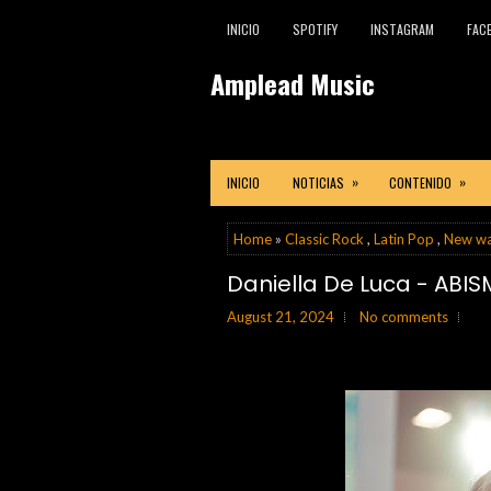
INICIO
SPOTIFY
INSTAGRAM
FAC
Amplead Music
»
»
INICIO
NOTICIAS
CONTENIDO
Home
»
Classic Rock
,
Latin Pop
,
New w
Daniella De Luca - ABI
August 21, 2024
No comments