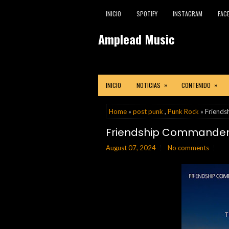
INICIO
SPOTIFY
INSTAGRAM
FAC
Amplead Music
»
»
INICIO
NOTICIAS
CONTENIDO
Home
»
post punk
,
Punk Rock
» Friends
Friendship Commanders -
August 07, 2024
No comments