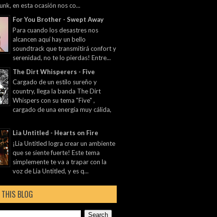
unk, en esta ocasión nos co...
For You Brother - Swept Away
Para cuando los desastres nos
alcancen aquí hay un bello
soundtrack que transmitirá confort y
serenidad, no te lo pierdas! Entre...
The Dirt Whisperers - Five
Cargado de un estilo sureño y
country, llega la banda The Dirt
Whispers con su tema "Five" ,
cargado de una energía muy cálida,
Lia Untitled - Hearts on Fire
¡Lia Untitled logra crear un ambiente
que se siente fuerte! Este tema
simplemente te va a trapar con la
voz de Lia Untitled, y es q...
 THIS BLOG