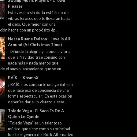
Swamp Music Players - Crowd
Pleaser
Este verano sin duda está lleno de
vibras feroces que te llevarán hacia
el cielo. Que mejor con una
ción hecha con un propósito ép...
Nessa Ruane Dalton - Love Is All
Around (At Christmas Time)
Difunde la alegría y la buena vibra
que la Navidad trae consigo con
nada más y nada menos que
 de el nuevo lanzamiento que se en...
BAÏKI – KosmoX
¡ BAÏKI nos comparte una genial rola
que hace eco de conciencia de una
forma espectacular! En esta ocasión
deberías darle un vistazo a esta...
Toledo Vega - El Saco Es De A
Quien Le Quede
“Toledo Vega” es un talentoso
músico que tiene como su principal
fuerte el género del Rock Alternativo