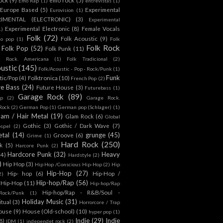
Emo Rap
(1)
entrevistas
(1)
Europe Based
(5)
Experimental
Eurovision
(1)
RIMENTAL (ELECTRONIC)
(3)
Experimental
Experimental Electronic
(8)
Female Vocals
1)
Folk
(72)
Folk Acoustic
(9)
co pop
(1)
Folk
Folk Rock
Folk Pop
(52)
Folk Punk
(11)
k Rock. Americana
(1)
Folk Tradicional
(2)
ustic
(145)
Folk/Acoustic - Pop - Rock/Punk
(1)
Funk
tic/Pop
(4)
Folktronica
(10)
French Pop
(2)
re Bass
(24)
Future House
(3)
Futurebass
(1)
Garage Rock
(89)
p
(2)
Garage Rock.
 Rock
(2)
German Pop
(1)
German pop (Schlager)
(1)
lam / Hair Metal
(19)
Glam Rock
(6)
Global
Gothic
(3)
Gothic / Dark Wave
(7)
spel
(2)
tal
(14)
grunge
(45)
Groove
(6)
Grime
(1)
Hard Rock
(250)
k
(5)
Harcore Punk
(2)
Hardcore Punk
(32)
Heavy
(4)
Hardstyle
(2)
)
Hip Hop
(3)
Hip Hop /Conscious Hip-Hop
(2)
Hip
Hip-Hop
(27)
Hip- hop
(6)
Hip-Hop /
2)
Hip-hop/Rap
(56)
 Hip-Hop
(11)
Hip-hop/Rap
Hip-hop/Rap - R&B/Soul -
ock/Punk
(1)
Holiday Music
(31)
itual
(3)
Horrorcore / Trap
ouse
(9)
House (Old-school)
(10)
hyper pop
(1)
Indie
(29)
Indie
8)
IDM
(1)
independet rock
(2)