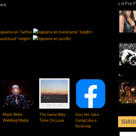
y el Pop P
ará.
a...
Mark Wink -
The Same Way -
Emy No Joke -
Welding Metal
Time On Loan
Living Like a
SEARCH
Rockstar