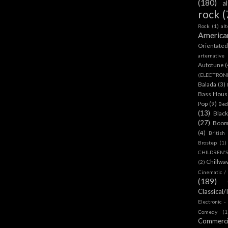
(180)
a
rock
(
Rock
(1)
al
America
Orientate
arternative
Autotune
(
(ELECTRON
Balada
(3)
Bass House
Pop
(9)
Bed
(13)
Blac
(27)
Boom
(4)
British
Brostep
(1)
CHILDREN'
Chillwa
(2)
Cinematic /
(189)
Classical/
Electronic -
Comedy
(1
Commerc