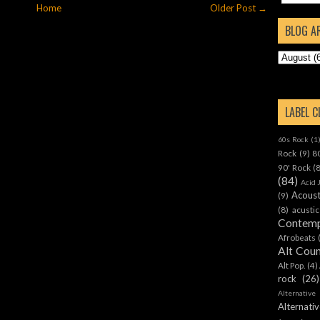
Home
Older Post →
BLOG A
LABEL 
60s Rock
(1
Rock
(9)
8
90' Rock
(
(84)
Acid 
Acoust
(9)
(8)
acustic
Contemp
Afrobeats
Alt Cou
Alt Pop.
(4)
rock
(26)
Alternative
Alternat