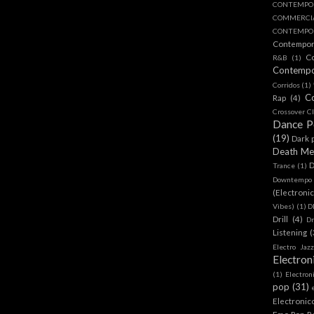
CONTEMPO
COMMERC
CONTEMPOR
Contempo
C
R&B
(1)
Contemp
Corridos
(1)
C
Rap
(4)
Crossover Cl
Dance 
(19)
Dark 
Death Me
D
Trance
(1)
Downtempo
(Electroni
Vibes)
(1)
D
Drill
(4)
D
Listening
(
Electro Jazz
Electron
(1)
Electron
pop
(31)
Electronic
Emo Pop R