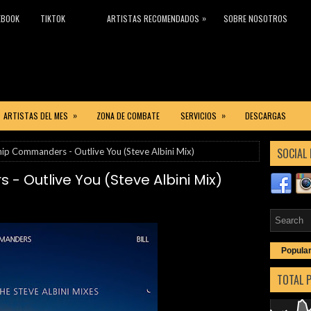
»
EBOOK
TIKTOK
ARTISTAS RECOMENDADOS
SOBRE NOSOTROS
»
»
ARTISTAS DEL MES
ZONA DE COMBATE
SERVICIOS
DESCARGAS
SOCIAL 
hip Commanders - Outlive You (Steve Albini Mix)
 Outlive You (Steve Albini Mix)
Popula
TOTAL 