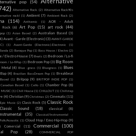
Alternative
lternative pop
(54)
742)
Alternative Rock.
(2)
Alternative Rock90s
Ambient
(7)
ternative rockl
(1)
Ambient Rock
(2)
na
(114)
AOR - Adult
Anthemic
(1)
Art Pop
(15)
art rock
(44)
d Rock
(6)
Australian Based
(3)
 pop
(1)
Asian Based
(2)
4)
Avant - Garde (Electronic)
(3)
AVANT-GARDE
IC)
(1)
Avant-Garde (Electronic).Electronic
(1)
Banda
(2)
Baroque Pop
(1)
Bass House / Electro
(2)
 / Electro House
(7)
Bedroom / Lo-fi
Beats
(2)
Big Room
Bedroom Pop
(3)
room / Lo-fiPop
(1)
Blues
k Metal
(4)
Blue -grass
(1)
Bluegrass
(1)
Bap
(4)
Breakbeat
Brazilian BassDream Pop
(1)
Britpop
(9)
 Based
(1)
BRITPOP INDIE POP
(1)
Chamber Pop
(8)
Canadian Based
(1)
Cello
(1)
S MUSIC
(1)
Chill House
(1)
CHILLOUT
(1)
Chillstep
ve
(4)
Christian
(9)
Cinematic
(11)
Christmas
(2)
Classic Rock
Clasic Rock
(5)
 Epic Music
(2)
Classic Sound
(18)
classical
(8)
Instrumental
(35)
Classical/Instrumental -
Cloud Hop / Emo Hip-Hop
(9)
 Folk/Acoustic
(1)
Commercial
(100)
Comercial
(11)
)
ial Pop
(28)
COMMERCIAL POP