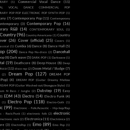
Commercial Vocal Dance
(11)
RARY
(1)
IAL VOCAL DANCE COMMERCIAL POP
ARY POP POP ELECTRONIC POP SYNTH POP
(1)
rany
(7)
Contemporany Pop
(11)
Contemporany
Contemporary Pop
(16)
ontemporary
(3)
orary R&B
(14)
CONTEMPORARY SOUL
(1)
Country
(96)
Country
Country Americana
(1)
over
(26)
Cover (official)
(25)
Covers
(1)
Cumbia
(6)
Dance
(8)
Dance Hall
(5)
assical
(1)
Pop
(204)
Dancehall
Dance Pop Nu-disco
(2)
pop
(8)
Dark wave
(5)
DARK-POP
(1)
Darkwave
(1)
tal
(19)
Deathcore
(8)
Deep House
(8)
Deep
isco
(11)
Doom Metal / Sludge
(7)
disco rap
(2)
Dream Pop
(127)
DREAM POP
(2)
c/Pop)
(4)
DREAM POP (Guitar Dreamy Mellow
REAM POP (Guitar Washed-out/Shoegaze Style)
(1)
Dubstep
(19)
Easy
rum N Bass / Jungle
(2)
EDM
(43)
Electro
(14)
3)
Electro Funk
(4)
Electro Pop
(118)
(1)
Electro-Goth
(1)
ic
(99)
Electronic - Folk/Acoustic - Hip-hop/Rap
electronic
ic - Rock/Punk
(1)
electronic folk
(2)
Electronica
(11)
electronic rock
(2)
Electrónica
(2)
Emo
(89)
ore
(3)
ElectroPop
(1)
Emo Pop
(1)
ock
(9)
emo rock
(5)