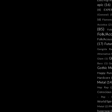
epic
(16)
(4)
EXPE
(General)
(
(6)
Flamen
Acústica
(2)
(85)
Fol
Folk/Aco
Folk/Acous
(17)
Futu
Gangsta Ra
Alternative
G
Glam
(1)
Bass
(1)
Go
Gothic Me
Happy Pun
Hardcore
Metal
(14
Hop Rap
(
Conscious
- Pop - R
World/Spir
H
Metal
(2)
hyperpop
(