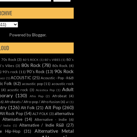
RCHIVE
Powered by
Blogger
.
CLOUD
70s Rock
(3)
80´s
)
80'S ROCK
(1)
80's VIBES
(1)
80s Rock
(78)
0´s Vibes
(3)
80s Rock.
(4)
90s Rock
90´s Rock
(13)
8)
90's rock
(11)
ACOUSTIC
(25)
Acoustic - Pop - R&B
Jazz
(1)
ic Folk
(62)
acoustic pop
(11)
acoustic rock
Adult
(4)
acustic rock
(3)
Acústica Pop
(1)
orary
(130)
Afrobeat
(4)
Afro Pop
(2)
(6)
Afrobeats / Afro-pop / Afro-fusion
(6)
al
(1)
ntry
(126)
Alt Pop
(260)
Alt Folk
(21)
Alt Rock Pop
(54)
alternativa
ALT-FOLK
(3)
Alternative
(14)
Alternative - Indie
(6)
Alternative / Indie R&B
(27)
 / Indie
(1)
Alternative Metal
ive Hip-Hop
(31)