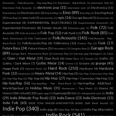
Electronic - Folk/Acoustic - Hip-hop/Rap
(1)
Electronic - Rock/Punk
(1)
electronic folk
(2)
electronic pop
(31)
Electronica
(11)
Electronic Folk Acoustic
(1)
electronic rock
(2)
Emo
(89)
Electronicore
(3)
Emo Pop Rock
Electrónica
(2)
ElectroPop
(1)
Emo Pop
(1)
epic
(16)
(9)
emo rock
(5)
Europe Based
(5)
Emo Rap
(1)
entrevistas
(1)
Eurovision
(1)
Experimental
(4)
EXPERIMENTAL (ELECTRONIC)
(3)
Experimental (General)
(1)
Folk
(72)
Experimental Electronic
(8)
Female Vocals
(6)
Folk
Flamenco pop
(1)
Folk Rock
(85)
Folk Pop
(52)
Acoustic
(9)
Folk Punk
(11)
Folk Acústica
(2)
Folk
Folk/Acoustic
(145)
Rock. Americana
(1)
Folk Tradicional
(2)
Folk/Acoustic - Pop -
Funk
(17)
Folk/Acoustic/Pop
(4)
Folktronica
(10)
Rock/Punk
(1)
French Pop
(2)
Garage Rock
Future Bass
(24)
Future House
(3)
Futurebass
(1)
Gangsta Rap
(2)
(89)
Garage Rock. Alternative Rock
(2)
German Pop
(1)
German pop (Schlager)
(1)
Glam
Glam / Hair Metal
(19)
Glam Rock
(6)
Gothic
(3)
(1)
Global Bass
(1)
Gospel
(2)
Gothic Metal
(14)
grunge
(45)
Gothic / Dark Wave
(7)
Groove
(6)
Grime
(1)
Hard Rock
(250)
Hardcore
Happy Punk
(5)
Hardcore
(4)
Harcore Punk
(2)
Punk
(32)
Heavy Metal
(14)
Hip Hop
(3)
Hardstyle
(2)
Hip Hop /Conscious Hip-Hop
Hip-Hop
(27)
Hip- hop
(6)
Hip-Hop / Conscious Hip-Hop
(11)
(2)
Hip Hop Rap
(2)
Hip-hop/Rap
(56)
Hip-hop/Rap - R&B/Soul -
Hip-hop/Rap - Pop - Rock/Punk
(1)
Holiday Music
(31)
World/Spiritual
(3)
House
(9)
Horrorcore / Trap Metal
(2)
Indie
House (Old-school)
(10)
hyperpop
(8)
hyper pop
(1)
IDM
(1)
independet rock
(2)
(29)
Indie (Melodic Pop Rock)
(23)
Indie Dance
(23)
Indie Electronic
(15)
Indie Folk
(60)
INDIE FOLK SINGER-SONGWRITER BAND (Soft Band Sound)
(1)
Indie Pop
(340)
indie pop.
(4)
Indie Pop. Alternative
Indie Pop. Alt Pop
(1)
Indie Rock
(541)
Rock
(3)