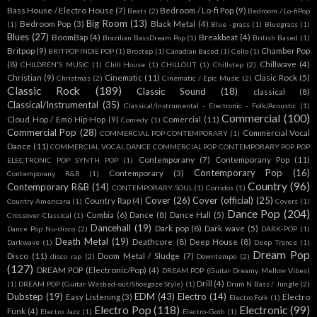
Bass House / Electro House
(7)
Bedroom / Lo-fi Pop
(9)
Beats
(2)
Bedroom / Lo-fiPop
Big Room
(13)
Bedroom Pop
(3)
Black Metal
(4)
(1)
Blue -grass
(1)
Bluegrass
(1)
Blues
(27)
BoomBap
(4)
Breakbeat
(4)
Brazilian BassDream Pop
(1)
British Based
(1)
Britpop
(9)
Chamber Pop
BRITPOP INDIE POP
(1)
Brostep
(1)
Canadian Based
(1)
Cello
(1)
(8)
Chillwave
(4)
CHILDREN'S MUSIC
(1)
Chill House
(1)
CHILLOUT
(1)
Chillstep
(2)
Christian
(9)
Cinematic
(11)
Clasic Rock
(5)
Christmas
(2)
Cinematic / Epic Music
(2)
Classic Rock
(189)
Classic Sound
(18)
classical
(8)
Classical/Instrumental
(35)
Classical/Instrumental - Electronic - Folk/Acoustic
(1)
Commercial
(100)
Cloud Hop / Emo Hip-Hop
(9)
Comercial
(11)
Comedy
(1)
Commercial Pop
(28)
Commercial Vocal
COMMERCIAL POP CONTEMPORARY
(1)
Dance
(11)
COMMERCIAL VOCAL DANCE COMMERCIAL POP CONTEMPORARY POP POP
Contemporany
(7)
Contemporany Pop
(11)
ELECTRONIC POP SYNTH POP
(1)
Contemporary Pop
(16)
Contemporary
(3)
Contemporany R&B
(1)
Country
(96)
Contemporary R&B
(14)
CONTEMPORARY SOUL
(1)
Corridos
(1)
Cover
(26)
Cover (official)
(25)
Country Rap
(4)
Country Americana
(1)
Covers
(1)
Dance Pop
(204)
Cumbia
(6)
Dance
(8)
Dance Hall
(5)
Crossover Classical
(1)
Dancehall
(19)
Dark pop
(8)
Dark wave
(5)
Dance Pop Nu-disco
(2)
DARK-POP
(1)
Death Metal
(19)
Deathcore
(8)
Deep House
(8)
Darkwave
(1)
Deep Trance
(1)
Dream Pop
Disco
(11)
Doom Metal / Sludge
(7)
disco rap
(2)
Downtempo
(2)
(127)
DREAM POP (Electronic/Pop)
(4)
DREAM POP (Guitar Dreamy Mellow Vibes)
Drill
(4)
(1)
DREAM POP (Guitar Washed-out/Shoegaze Style)
(1)
Drum N Bass / Jungle
(2)
Dubstep
(19)
EDM
(43)
Electro
(14)
Easy Listening
(3)
Electro
Electro Folk
(1)
Electro Pop
(118)
Electronic
(99)
Funk
(4)
Electro Jazz
(1)
Electro-Goth
(1)