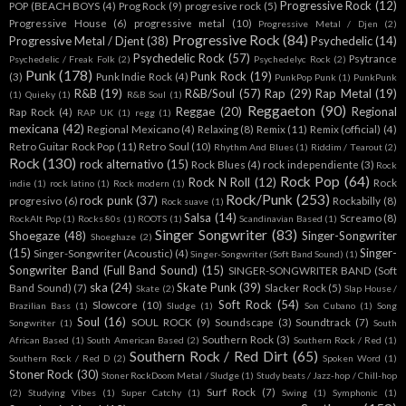
Progressive Rock
(12)
POP (BEACH BOYS
(4)
Prog Rock
(9)
progresive rock
(5)
Progressive House
(6)
progressive metal
(10)
Progressive Metal / Djen
(2)
Progressive Rock
(84)
Progressive Metal / Djent
(38)
Psychedelic
(14)
Psychedelic Rock
(57)
Psytrance
Psychedelic / Freak Folk
(2)
Psychedelyc Rock
(2)
Punk
(178)
Punk Rock
(19)
(3)
Punk Indie Rock
(4)
PunkPop Punk
(1)
PunkPunk
R&B
(19)
R&B/Soul
(57)
Rap
(29)
Rap Metal
(19)
(1)
Quieky
(1)
R&B Soul
(1)
Reggaeton
(90)
Reggae
(20)
Regional
Rap Rock
(4)
RAP UK
(1)
regg
(1)
mexicana
(42)
Regional Mexicano
(4)
Relaxing
(8)
Remix
(11)
Remix (official)
(4)
Retro Guitar Rock Pop
(11)
Retro Soul
(10)
Rhythm And Blues
(1)
Riddim / Tearout
(2)
Rock
(130)
rock alternativo
(15)
Rock Blues
(4)
rock independiente
(3)
Rock
Rock Pop
(64)
Rock N Roll
(12)
Rock
indie
(1)
rock latino
(1)
Rock modern
(1)
Rock/Punk
(253)
rock punk
(37)
progresivo
(6)
Rockabilly
(8)
Rock suave
(1)
Salsa
(14)
Screamo
(8)
RockAlt Pop
(1)
Rocks 80s
(1)
ROOTS
(1)
Scandinavian Based
(1)
Singer Songwriter
(83)
Shoegaze
(48)
Singer-Songwriter
Shoeghaze
(2)
(15)
Singer-
Singer-Songwriter (Acoustic)
(4)
Singer-Songwriter (Soft Band Sound)
(1)
Songwriter Band (Full Band Sound)
(15)
SINGER-SONGWRITER BAND (Soft
ska
(24)
Skate Punk
(39)
Band Sound)
(7)
Slacker Rock
(5)
Skate
(2)
Slap House /
Soft Rock
(54)
Slowcore
(10)
Brazilian Bass
(1)
Sludge
(1)
Son Cubano
(1)
Song
Soul
(16)
SOUL ROCK
(9)
Soundscape
(3)
Soundtrack
(7)
Songwriter
(1)
South
Southern Rock
(3)
African Based
(1)
South American Based
(2)
Southern Rock / Red
(1)
Southern Rock / Red Dirt
(65)
Southern Rock / Red D
(2)
Spoken Word
(1)
Stoner Rock
(30)
Stoner RockDoom Metal / Sludge
(1)
Study beats / Jazz-hop / Chill-hop
Surf Rock
(7)
(2)
Studying Vibes
(1)
Super Catchy
(1)
Swing
(1)
Symphonic
(1)