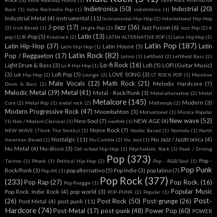
Indie R&BSlap House
(1)
Indie Rock Alternative
Indietronica
(50)
Industrial
(20)
Rock
(1)
Indie RockIndie Pop
(1)
indietrónica
(1)
Industrial Metal
(4)
instrumental
(11)
Instrumental Hip-Hop
(2)
International Hip-Hop
J-pop
(17)
Jazz
(36)
Jazz Fusion
(6)
(2)
Irish Based
(1)
Jangle Pop
(2)
Jazz Pop
(2)
K
Latin
(13)
K-Pop
(5)
pop
(1)
Krautrock
(2)
LATIN ALTERNATIVE POP
(1)
Latin Hip Hop
(1)
Latin Pop
(187)
Latin Hip-Hop
(37)
Latin
Latin House
(5)
Latín Hip-Hop
(1)
Latin Rock
(82)
Pop / Reggaeton
(17)
Latino
(1)
Leftfield
(2)
Leftfield Bass
(2)
Lo-fi Rock
(16)
Light Drum & Bass
(3)
Lofi
(5)
LOFI (Guitar Music)
Lo-fi Hip-Hop
(1)
(3)
Lofi Pop
(5)
LOVE SONG
(3)
Lofi Hip-Hop
(2)
Lounge
(2)
LT ROCK POP
(1)
Mainline
Male Vocals
(12)
Math Rock
(21)
Melodic Hardcore
(7)
Drum & Bass
(2)
Melodic Metal
(39)
Metal
(41)
Metal - Rock/Punk
(3)
Metal alternativo
(2)
Metal
Metalcore
(145)
Modern
(3)
Core
(2)
Metal Pop
(1)
metal rock
(2)
Midtempo
(2)
Modern Progressive Rock
(47)
Moombahton
(3)
Motivational
(1)
Música Popular
New wave
(52)
Neo-Soul
(7)
NEW AGE
(4)
(1)
Neo / Modern Classical
(1)
neofolk
(1)
Noise Rock
(7)
NEW WAVE (Think The Smiths)
(1)
Nordic Based
(1)
Norteño
(1)
North
Nostalgic
(11)
Nu Jazz / Jazztronica
(4)
American Based
(1)
Nu Cumbia
(2)
Nu Jazz
(1)
Nu Metal
(4)
Nu-disco
(3)
Old-school Hip-Hop
(1)
Pdychedelic Rock
(1)
Peak / Driving
Pop
(373)
Pop -
Techno
(1)
Phonk
(1)
Political Hip-Hop
(2)
Pop - R&B/Soul
(1)
Pop Punk
Rock/Punk
(3)
pop alternativo
(5)
Pop indie
(3)
pop latino
(7)
Pop Alt
(1)
Pop Rock
(377)
(233)
Pop Rap
(27)
Pop Rock.
(16)
Pop Reagge
(1)
Popular Music
Pop Rock. Indie Rock
(4)
pop world
(3)
POP-PUNK
(2)
Popular
(1)
Post-
(26)
Post Rock
(50)
Post-grunge
(26)
Post Metal
(4)
post punk
(11)
Hardcore
(74)
Post-Metal
(17)
post-punk
(48)
Power Pop
(60)
POWER