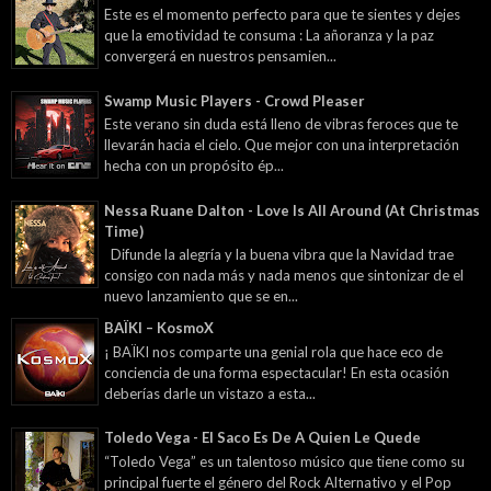
Este es el momento perfecto para que te sientes y dejes
que la emotividad te consuma : La añoranza y la paz
convergerá en nuestros pensamien...
Swamp Music Players - Crowd Pleaser
Este verano sin duda está lleno de vibras feroces que te
llevarán hacia el cielo. Que mejor con una interpretación
hecha con un propósito ép...
Nessa Ruane Dalton - Love Is All Around (At Christmas
Time)
Difunde la alegría y la buena vibra que la Navidad trae
consigo con nada más y nada menos que sintonizar de el
nuevo lanzamiento que se en...
BAÏKI – KosmoX
¡ BAÏKI nos comparte una genial rola que hace eco de
conciencia de una forma espectacular! En esta ocasión
deberías darle un vistazo a esta...
Toledo Vega - El Saco Es De A Quien Le Quede
“Toledo Vega” es un talentoso músico que tiene como su
principal fuerte el género del Rock Alternativo y el Pop