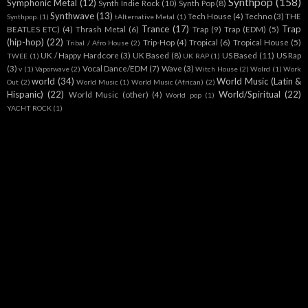
Synthpop
(158)
Symphonic Metal
(12)
Synth Indie Rock
(10)
Synth Pop
(8)
Synthwave
(13)
Tech House
(4)
Techno
(3)
THE
Synthpop.
(1)
tAlternative Metal
(1)
Trance
(17)
Trap
BEATLES ETC)
(4)
Thrash Metal
(6)
Trap
(9)
Trap (EDM)
(5)
(hip-hop)
(22)
Trip-Hop
(4)
Tropical
(6)
Tropical House
(5)
Tribal / Afro House
(2)
UK / Happy Hardcore
(3)
UK Based
(8)
US Based
(11)
US Rap
TWEE
(1)
UK RAP
(1)
(3)
Vocal Dance/EDM
(7)
Wave
(3)
v
(1)
Vaporwave
(2)
Witch House
(2)
Wolrd
(1)
Work
world
(34)
World Music (Latin &
Out
(2)
World Music
(1)
World Music (African)
(2)
Hispanic)
(22)
World/Spiritual
(22)
World Music (other)
(4)
World pop
(1)
YACHT ROCK
(1)