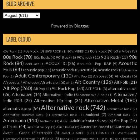
BLOG ARCHIVE
Powered by
Blogger
.
LABEL CLOUD
70s Rock
(3)
80´s Rock
(9)
80´s Vibes
(3)
60s Rock
(1)
80'S ROCK
(1)
80's VIBES
(1)
80s Rock
(78)
90s
90´s Rock
(13)
80s Rock.
(4)
90' Rock
(8)
90's rock
(11)
Rock
(84)
Acoustic
ACOUSTIC
(26)
Acoustic - Pop - R&B
(9)
Acid Jazz
(1)
Folk
(64)
acoustic pop
(11)
acoustic rock
(8)
acustic
(4)
acustic rock
(3)
Acústica
Adult Contemporary
(130)
Afrobeat
(4)
Afrobeats
(6)
Pop
(1)
Afro Pop
(2)
Alt Country
(126)
Alt Folk
(21)
Afrobeats / Afro-pop / Afro-fusion
(6)
al
(1)
Alt Pop
(260)
Alt Rock Pop
(54)
alternativa rock
Alt Pop.
(4)
ALT-FOLK
(3)
(26)
Alternative
(14)
Alternative /
Alternative - Indie
(6)
Alternative / Indie
(1)
Alternative Metal
(180)
Indie R&B
(27)
Alternative Hip-Hop
(31)
Alternative rock
(742)
alternative pop
(54)
Alternative Rock.
(2)
Ambient
(7)
Alternative Rock90s Rock
(1)
alternative rockl
(1)
Ambient Rock
(2)
Americana
(114)
Art Pop
(15)
AOR - Adult Orientated Rock
(6)
Anthemic
(1)
art rock
(44)
Australian Based
(3)
Autotune
(4)
arternative pop
(1)
Asian Based
(2)
Avant - Garde (Electronic)
(3)
AVANT-GARDE (ELECTRONIC)
(1)
Avant-Garde
Balada
(3)
(Electronic).Electronic
(1)
Banda
(2)
Baroque Pop
(1)
Bass House / Electro
(2)