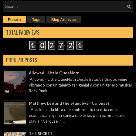
Popular
Tags
Blog Archives
TOTAL PAGEVIEWS
1
0
2
7
2
1
POPULAR POSTS
Allowed - Little QueeNotn
Allowed - Little QueeNotn Desde Estados Unidos viene
vibrando con un talento tan genial y con un género musical
Rock Punk ...
Matthew Lee and the Standbys - Carousel
Acaricia cada fibra que conforma tu esencia con la
espectacular gama sónica que estás por recibir al darle
play a " Carousel ", ...
THE SECRET