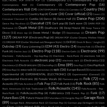
Contemporany
(7)
Contemporany Pop
(11)
ELECTRONIC POP SYNTH POP
(1)
Contemporary Pop
(16)
Contemporary
(3)
Contemporany R&B
(1)
Country
(96)
Contemporary R&B
(14)
CONTEMPORARY SOUL
(1)
Corridos
(1)
Cover
(26)
Cover (official)
(25)
Country Rap
(4)
Country Americana
(1)
Covers
(1)
Dance Pop
(204)
Cumbia
(6)
Dance
(8)
Dance Hall
(5)
Crossover Classical
(1)
Dancehall
(19)
Dark pop
(8)
Dark wave
(5)
Dance Pop Nu-disco
(2)
DARK-POP
(1)
Death Metal
(19)
Deathcore
(8)
Deep House
(8)
Darkwave
(1)
Deep Trance
(1)
Dream Pop
Disco
(11)
Doom Metal / Sludge
(7)
disco rap
(2)
Downtempo
(2)
(127)
DREAM POP (Electronic/Pop)
(4)
DREAM POP (Guitar Dreamy Mellow Vibes)
Drill
(4)
(1)
DREAM POP (Guitar Washed-out/Shoegaze Style)
(1)
Drum N Bass / Jungle
(2)
Dubstep
(19)
EDM
(43)
Electro
(14)
Easy Listening
(3)
Electro
Electro Folk
(1)
Electro Pop
(118)
Electronic
(99)
Funk
(4)
Electro Jazz
(1)
Electro-Goth
(1)
Electronic - Folk/Acoustic - Hip-hop/Rap
(1)
Electronic - Rock/Punk
(1)
electronic folk
(2)
electronic pop
(31)
Electronica
(11)
Electronic Folk Acoustic
(1)
electronic rock
(2)
Emo
(89)
Electronicore
(3)
Emo Pop Rock
Electrónica
(2)
ElectroPop
(1)
Emo Pop
(1)
epic
(16)
(9)
emo rock
(5)
Europe Based
(5)
Emo Rap
(1)
entrevistas
(1)
Eurovision
(1)
Experimental
(4)
EXPERIMENTAL (ELECTRONIC)
(3)
Experimental (General)
(1)
Folk
(72)
Experimental Electronic
(8)
Female Vocals
(6)
Folk
Flamenco pop
(1)
Folk Rock
(85)
Folk Pop
(52)
Acoustic
(9)
Folk Punk
(11)
Folk Acústica
(2)
Folk
Folk/Acoustic
(145)
Rock. Americana
(1)
Folk Tradicional
(2)
Folk/Acoustic - Pop -
Funk
(17)
Folk/Acoustic/Pop
(4)
Folktronica
(10)
Rock/Punk
(1)
French Pop
(2)
Garage Rock
Future Bass
(24)
Future House
(3)
Futurebass
(1)
Gangsta Rap
(2)
(89)
Garage Rock. Alternative Rock
(2)
German Pop
(1)
German pop (Schlager)
(1)
Glam