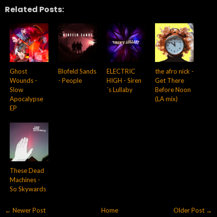
Related Posts:
Ghost
Blofeld Sands
ELECTRIC
the afro nick -
Wounds -
- People
HIGH - Siren
Get There
Slow
´s Lullaby
Before Noon
Apocalypse
(LA mix)
EP
These Dead
Machines -
So Skywards
← Newer Post
Home
Older Post →