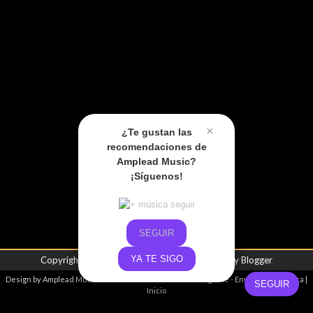
×
¿Te gustan las
recomendaciones de
Amplead Music?
¡Síguenos!
SEGUIR
YA TE SIGO
Copyright ©
2026
Amplead Music
| Powered by
Blogger
Design by
Amplead Music
- Promoviendo el talento emergente -
Envíanos tu música
|
SEGUIR
Inicio