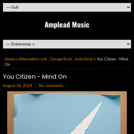
Amplead Music
Home
»
Alternative rock
,
Garage Rock
,
Indie Rock
» You Citizen - Mind
On
You Citizen - Mind On
August 16, 2024
No comments