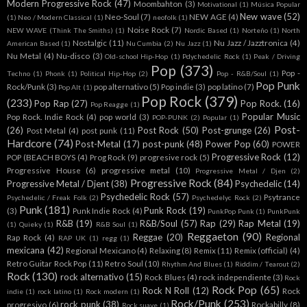
Modern Progressive Rock
(47)
Moombahton
(3)
Motivational
(1)
Música Popular
New wave
(52)
Neo-Soul
(7)
NEW AGE
(4)
(1)
Neo / Modern Classical
(1)
neofolk
(1)
Noise Rock
(7)
NEW WAVE (Think The Smiths)
(1)
Nordic Based
(1)
Norteño
(1)
North
Nostalgic
(11)
Nu Jazz / Jazztronica
(4)
American Based
(1)
Nu Cumbia
(2)
Nu Jazz
(1)
Nu Metal
(4)
Nu-disco
(3)
Old-school Hip-Hop
(1)
Pdychedelic Rock
(1)
Peak / Driving
Pop
(373)
Pop -
Techno
(1)
Phonk
(1)
Political Hip-Hop
(2)
Pop - R&B/Soul
(1)
Pop Punk
Rock/Punk
(3)
pop alternativo
(5)
Pop indie
(3)
pop latino
(7)
Pop Alt
(1)
Pop Rock
(379)
(233)
Pop Rap
(27)
Pop Rock.
(16)
Pop Reagge
(1)
Popular Music
Pop Rock. Indie Rock
(4)
pop world
(3)
POP-PUNK
(2)
Popular
(1)
Post-
(26)
Post Rock
(50)
Post-grunge
(26)
Post Metal
(4)
post punk
(11)
Hardcore
(74)
Post-Metal
(17)
post-punk
(48)
Power Pop
(60)
POWER
Progressive Rock
(12)
POP (BEACH BOYS
(4)
Prog Rock
(9)
progresive rock
(5)
Progressive House
(6)
progressive metal
(10)
Progressive Metal / Djen
(2)
Progressive Rock
(84)
Progressive Metal / Djent
(38)
Psychedelic
(14)
Psychedelic Rock
(57)
Psytrance
Psychedelic / Freak Folk
(2)
Psychedelyc Rock
(2)
Punk
(181)
Punk Rock
(19)
(3)
Punk Indie Rock
(4)
PunkPop Punk
(1)
PunkPunk
R&B
(19)
R&B/Soul
(57)
Rap
(29)
Rap Metal
(19)
(1)
Quieky
(1)
R&B Soul
(1)
Reggaeton
(90)
Reggae
(20)
Regional
Rap Rock
(4)
RAP UK
(1)
regg
(1)
mexicana
(42)
Regional Mexicano
(4)
Relaxing
(8)
Remix
(11)
Remix (official)
(4)
Retro Guitar Rock Pop
(11)
Retro Soul
(10)
Rhythm And Blues
(1)
Riddim / Tearout
(2)
Rock
(130)
rock alternativo
(15)
Rock Blues
(4)
rock independiente
(3)
Rock
Rock Pop
(65)
Rock N Roll
(12)
Rock
indie
(1)
rock latino
(1)
Rock modern
(1)
Rock/Punk
(253)
rock punk
(38)
progresivo
(6)
Rockabilly
(8)
Rock suave
(1)