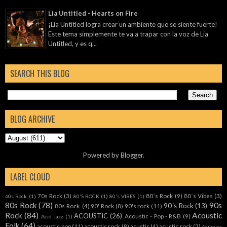
Lia Untitled - Hearts on Fire
¡Lia Untitled logra crear un ambiente que se siente fuerte!
Este tema simplemente te va a trapar con la voz de Lia
Untitled, y es q...
SEARCH THIS BLOG
BLOG ARCHIVE
Powered by
Blogger
.
LABEL CLOUD
70s Rock
(3)
80´s Rock
(9)
80´s Vibes
(3)
60s Rock
(1)
80'S ROCK
(1)
80's VIBES
(1)
80s Rock
(78)
90s
90´s Rock
(13)
80s Rock.
(4)
90' Rock
(8)
90's rock
(11)
Rock
(84)
Acoustic
ACOUSTIC
(26)
Acoustic - Pop - R&B
(9)
Acid Jazz
(1)
Folk
(64)
acoustic pop
(11)
acoustic rock
(8)
acustic
(4)
acustic rock
(3)
Acústica