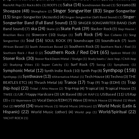
Salsa
(14)
Screamo
(8)
RockAlt Pop
(1)
Rocks 80s
(1)
ROOTS
(1)
Scandinavian Based
(1)
Singer Songwriter
(83)
Shoegaze
(48)
Singer-Songwriter
Shoeghaze
(2)
(15)
Singer-
Singer-Songwriter (Acoustic)
(4)
Singer-Songwriter (Soft Band Sound)
(1)
Songwriter Band (Full Band Sound)
(15)
SINGER-SONGWRITER BAND (Soft
ska
(24)
Skate Punk
(39)
Band Sound)
(7)
Slacker Rock
(5)
Skate
(2)
Slap House /
Soft Rock
(54)
Slowcore
(10)
Brazilian Bass
(1)
Sludge
(1)
Son Cubano
(1)
Song
Soul
(16)
SOUL ROCK
(9)
Soundscape
(3)
Soundtrack
(7)
Songwriter
(1)
South
Southern Rock
(3)
African Based
(1)
South American Based
(2)
Southern Rock / Red
(1)
Southern Rock / Red Dirt
(65)
Southern Rock / Red D
(2)
Spoken Word
(1)
Stoner Rock
(30)
Stoner RockDoom Metal / Sludge
(1)
Study beats / Jazz-hop / Chill-hop
Surf Rock
(7)
(2)
Studying Vibes
(1)
Super Catchy
(1)
Swing
(1)
Symphonic
(1)
Synthpop
(158)
Symphonic Metal
(12)
Synth Indie Rock
(10)
Synth Pop
(8)
Synthwave
(13)
Tech House
(4)
Techno
(3)
THE
Synthpop.
(1)
tAlternative Metal
(1)
Trance
(17)
Trap
BEATLES ETC)
(4)
Thrash Metal
(6)
Trap
(9)
Trap (EDM)
(5)
(hip-hop)
(22)
Trip-Hop
(4)
Tropical
(6)
Tropical House
(5)
Tribal / Afro House
(2)
UK / Happy Hardcore
(3)
UK Based
(8)
US Based
(11)
US Rap
TWEE
(1)
UK RAP
(1)
(3)
Vocal Dance/EDM
(7)
Wave
(3)
v
(1)
Vaporwave
(2)
Witch House
(2)
Wolrd
(1)
Work
world
(34)
World Music (Latin &
Out
(2)
World Music
(1)
World Music (African)
(2)
Hispanic)
(22)
World/Spiritual
(22)
World Music (other)
(4)
World pop
(1)
YACHT ROCK
(1)