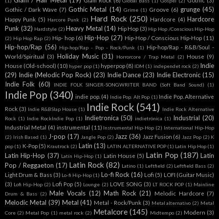
Glam / Hair Metal
(19)
Glam Rock
(6)
Gothic
(3)
(1)
Global Bass
(1)
Gospel
(2)
Gothic Metal
(14)
grunge
(45)
Gothic / Dark Wave
(7)
Groove
(6)
Grime
(1)
Hard Rock
(250)
Hardcore
Happy Punk
(5)
Hardcore
(4)
Harcore Punk
(2)
Punk
(32)
Heavy Metal
(14)
Hip Hop
(3)
Hardstyle
(2)
Hip Hop /Conscious Hip-Hop
Hip-Hop
(27)
Hip- hop
(6)
Hip-Hop / Conscious Hip-Hop
(11)
(2)
Hip Hop Rap
(2)
Hip-hop/Rap
(56)
Hip-hop/Rap - R&B/Soul -
Hip-hop/Rap - Pop - Rock/Punk
(1)
Holiday Music
(31)
World/Spiritual
(3)
House
(9)
Horrorcore / Trap Metal
(2)
Indie
House (Old-school)
(10)
hyperpop
(8)
hyper pop
(1)
IDM
(1)
independet rock
(2)
(29)
Indie (Melodic Pop Rock)
(23)
Indie Dance
(23)
Indie Electronic
(15)
Indie Folk
(60)
INDIE FOLK SINGER-SONGWRITER BAND (Soft Band Sound)
(1)
Indie Pop
(340)
indie pop.
(4)
Indie Pop. Alternative
Indie Pop. Alt Pop
(1)
Indie Rock
(541)
Rock
(3)
Indie R&BSlap House
(1)
Indie Rock Alternative
Indietronica
(50)
Industrial
(20)
Rock
(1)
Indie RockIndie Pop
(1)
indietrónica
(1)
Industrial Metal
(4)
instrumental
(11)
Instrumental Hip-Hop
(2)
International Hip-Hop
J-pop
(17)
Jazz
(36)
Jazz Fusion
(6)
(2)
Irish Based
(1)
Jangle Pop
(2)
Jazz Pop
(2)
K
Latin
(13)
K-Pop
(5)
pop
(1)
Krautrock
(2)
LATIN ALTERNATIVE POP
(1)
Latin Hip Hop
(1)
Latin Pop
(187)
Latin Hip-Hop
(37)
Latin
Latin House
(5)
Latín Hip-Hop
(1)
Latin Rock
(82)
Pop / Reggaeton
(17)
Latino
(1)
Leftfield
(2)
Leftfield Bass
(2)
Lo-fi Rock
(16)
Light Drum & Bass
(3)
Lofi
(5)
LOFI (Guitar Music)
Lo-fi Hip-Hop
(1)
(3)
Lofi Pop
(5)
LOVE SONG
(3)
Lofi Hip-Hop
(2)
Lounge
(2)
LT ROCK POP
(1)
Mainline
Male Vocals
(12)
Math Rock
(21)
Melodic Hardcore
(7)
Drum & Bass
(2)
Melodic Metal
(39)
Metal
(41)
Metal - Rock/Punk
(3)
Metal alternativo
(2)
Metal
Metalcore
(145)
Modern
(3)
Core
(2)
Metal Pop
(1)
metal rock
(2)
Midtempo
(2)