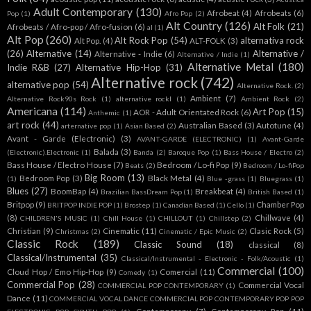
Adult Contemporary
(130)
Afrobeat
(4)
Afrobeats
(6)
Pop
(1)
Afro Pop
(2)
Alt Country
(126)
Alt Folk
(21)
Afrobeats / Afro-pop / Afro-fusion
(6)
al
(1)
Alt Pop
(260)
Alt Rock Pop
(54)
alternativa rock
Alt Pop.
(4)
ALT-FOLK
(3)
(26)
Alternative
(14)
Alternative /
Alternative - Indie
(6)
Alternative / Indie
(1)
Alternative Metal
(180)
Indie R&B
(27)
Alternative Hip-Hop
(31)
Alternative rock
(742)
alternative pop
(54)
Alternative Rock.
(2)
Ambient
(7)
Alternative Rock90s Rock
(1)
alternative rockl
(1)
Ambient Rock
(2)
Americana
(114)
Art Pop
(15)
AOR - Adult Orientated Rock
(6)
Anthemic
(1)
art rock
(44)
Australian Based
(3)
Autotune
(4)
arternative pop
(1)
Asian Based
(2)
Avant - Garde (Electronic)
(3)
AVANT-GARDE (ELECTRONIC)
(1)
Avant-Garde
Balada
(3)
(Electronic).Electronic
(1)
Banda
(2)
Baroque Pop
(1)
Bass House / Electro
(2)
Bass House / Electro House
(7)
Bedroom / Lo-fi Pop
(9)
Beats
(2)
Bedroom / Lo-fiPop
Big Room
(13)
Bedroom Pop
(3)
Black Metal
(4)
(1)
Blue -grass
(1)
Bluegrass
(1)
Blues
(27)
BoomBap
(4)
Breakbeat
(4)
Brazilian BassDream Pop
(1)
British Based
(1)
Britpop
(9)
Chamber Pop
BRITPOP INDIE POP
(1)
Brostep
(1)
Canadian Based
(1)
Cello
(1)
(8)
Chillwave
(4)
CHILDREN'S MUSIC
(1)
Chill House
(1)
CHILLOUT
(1)
Chillstep
(2)
Christian
(9)
Cinematic
(11)
Clasic Rock
(5)
Christmas
(2)
Cinematic / Epic Music
(2)
Classic Rock
(189)
Classic Sound
(18)
classical
(8)
Classical/Instrumental
(35)
Classical/Instrumental - Electronic - Folk/Acoustic
(1)
Commercial
(100)
Cloud Hop / Emo Hip-Hop
(9)
Comercial
(11)
Comedy
(1)
Commercial Pop
(28)
Commercial Vocal
COMMERCIAL POP CONTEMPORARY
(1)
Dance
(11)
COMMERCIAL VOCAL DANCE COMMERCIAL POP CONTEMPORARY POP POP