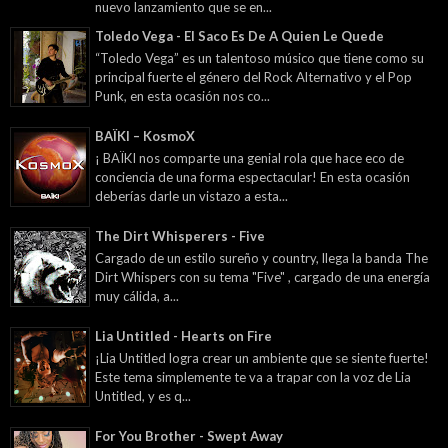
nuevo lanzamiento que se en...
Toledo Vega - El Saco Es De A Quien Le Quede
“Toledo Vega” es un talentoso músico que tiene como su
principal fuerte el género del Rock Alternativo y el Pop
Punk, en esta ocasión nos co...
BAÏKI – KosmoX
¡ BAÏKI nos comparte una genial rola que hace eco de
conciencia de una forma espectacular! En esta ocasión
deberías darle un vistazo a esta...
The Dirt Whisperers - Five
Cargado de un estilo sureño y country, llega la banda The
Dirt Whispers con su tema "Five" , cargado de una energía
muy cálida, a...
Lia Untitled - Hearts on Fire
¡Lia Untitled logra crear un ambiente que se siente fuerte!
Este tema simplemente te va a trapar con la voz de Lia
Untitled, y es q...
For You Brother - Swept Away