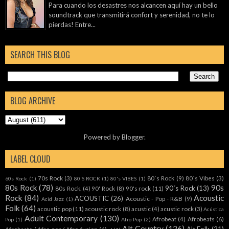
Para cuando los desastres nos alcancen aquí hay un bello
soundtrack que transmitirá confort y serenidad, no te lo
pierdas! Entre...
SEARCH THIS BLOG
BLOG ARCHIVE
Powered by
Blogger
.
LABEL CLOUD
70s Rock
(3)
80´s Rock
(9)
80´s Vibes
(3)
60s Rock
(1)
80'S ROCK
(1)
80's VIBES
(1)
80s Rock
(78)
90s
90´s Rock
(13)
80s Rock.
(4)
90' Rock
(8)
90's rock
(11)
Rock
(84)
Acoustic
ACOUSTIC
(26)
Acoustic - Pop - R&B
(9)
Acid Jazz
(1)
Folk
(64)
acoustic pop
(11)
acoustic rock
(8)
acustic
(4)
acustic rock
(3)
Acústica
Adult Contemporary
(130)
Afrobeat
(4)
Afrobeats
(6)
Pop
(1)
Afro Pop
(2)
Alt Country
(126)