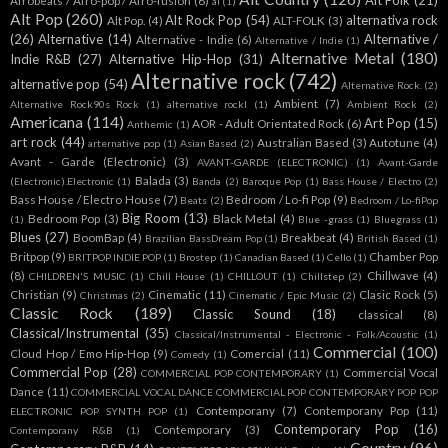
Alt Folk
(21)
Afrobeats / Afro-pop / Afro-fusion
(6)
al
(1)
Alt Pop
(260)
Alt Rock Pop
(54)
alternativa rock
Alt Pop.
(4)
ALT-FOLK
(3)
(26)
Alternative
(14)
Alternative /
Alternative - Indie
(6)
Alternative / Indie
(1)
Alternative Metal
(180)
Indie R&B
(27)
Alternative Hip-Hop
(31)
Alternative rock
(742)
alternative pop
(54)
Alternative Rock.
(2)
Ambient
(7)
Alternative Rock90s Rock
(1)
alternative rockl
(1)
Ambient Rock
(2)
Americana
(114)
Art Pop
(15)
AOR - Adult Orientated Rock
(6)
Anthemic
(1)
art rock
(44)
Australian Based
(3)
Autotune
(4)
arternative pop
(1)
Asian Based
(2)
Avant - Garde (Electronic)
(3)
AVANT-GARDE (ELECTRONIC)
(1)
Avant-Garde
Balada
(3)
(Electronic).Electronic
(1)
Banda
(2)
Baroque Pop
(1)
Bass House / Electro
(2)
Bass House / Electro House
(7)
Bedroom / Lo-fi Pop
(9)
Beats
(2)
Bedroom / Lo-fiPop
Big Room
(13)
Bedroom Pop
(3)
Black Metal
(4)
(1)
Blue -grass
(1)
Bluegrass
(1)
Blues
(27)
BoomBap
(4)
Breakbeat
(4)
Brazilian BassDream Pop
(1)
British Based
(1)
Britpop
(9)
Chamber Pop
BRITPOP INDIE POP
(1)
Brostep
(1)
Canadian Based
(1)
Cello
(1)
(8)
Chillwave
(4)
CHILDREN'S MUSIC
(1)
Chill House
(1)
CHILLOUT
(1)
Chillstep
(2)
Christian
(9)
Cinematic
(11)
Clasic Rock
(5)
Christmas
(2)
Cinematic / Epic Music
(2)
Classic Rock
(189)
Classic Sound
(18)
classical
(8)
Classical/Instrumental
(35)
Classical/Instrumental - Electronic - Folk/Acoustic
(1)
Commercial
(100)
Cloud Hop / Emo Hip-Hop
(9)
Comercial
(11)
Comedy
(1)
Commercial Pop
(28)
Commercial Vocal
COMMERCIAL POP CONTEMPORARY
(1)
Dance
(11)
COMMERCIAL VOCAL DANCE COMMERCIAL POP CONTEMPORARY POP POP
Contemporany
(7)
Contemporany Pop
(11)
ELECTRONIC POP SYNTH POP
(1)
Contemporary Pop
(16)
Contemporary
(3)
Contemporany R&B
(1)