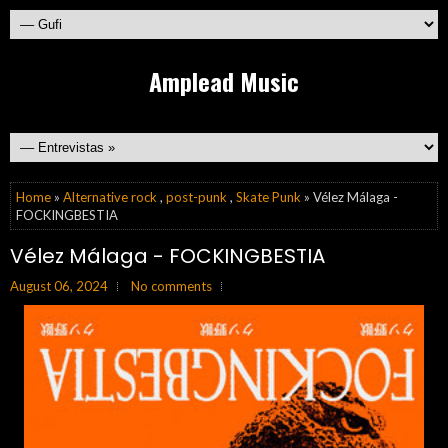
Amplead Music
Home
»
Alternative rock
,
post-punk
,
Skate Punk
» Vélez Málaga -
FOCKINGBESTIA
Vélez Málaga - FOCKINGBESTIA
August 06, 2024
No comments