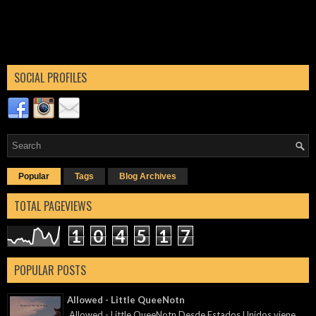
SOCIAL PROFILES
Popular
Tags
Blog Archives
TOTAL PAGEVIEWS
1
0
4
5
1
7
POPULAR POSTS
Allowed - Little QueeNotn
Allowed - Little QueeNotn Desde Estados Unidos viene