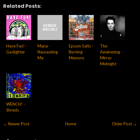
Related Posts:
Have Fun! -
Mana -
Epsom Salts -
The
Gaslighter
Nauseating
Burning
Awakening -
Me
Memory
Mirror
Midnight
WENCH! -
Shreds
← Newer Post
Home
Older Post →