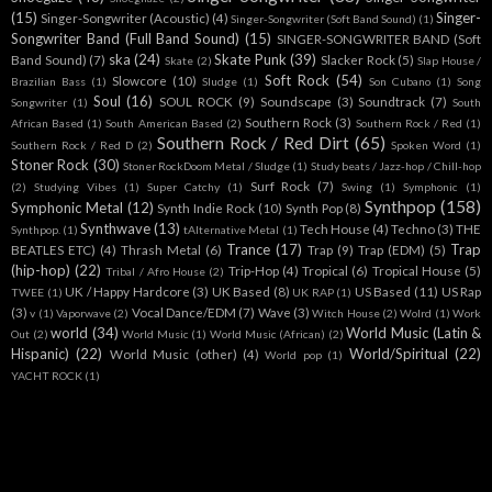
(15)
Singer-
Singer-Songwriter (Acoustic)
(4)
Singer-Songwriter (Soft Band Sound)
(1)
Songwriter Band (Full Band Sound)
(15)
SINGER-SONGWRITER BAND (Soft
ska
(24)
Skate Punk
(39)
Band Sound)
(7)
Slacker Rock
(5)
Skate
(2)
Slap House /
Soft Rock
(54)
Slowcore
(10)
Brazilian Bass
(1)
Sludge
(1)
Son Cubano
(1)
Song
Soul
(16)
SOUL ROCK
(9)
Soundscape
(3)
Soundtrack
(7)
Songwriter
(1)
South
Southern Rock
(3)
African Based
(1)
South American Based
(2)
Southern Rock / Red
(1)
Southern Rock / Red Dirt
(65)
Southern Rock / Red D
(2)
Spoken Word
(1)
Stoner Rock
(30)
Stoner RockDoom Metal / Sludge
(1)
Study beats / Jazz-hop / Chill-hop
Surf Rock
(7)
(2)
Studying Vibes
(1)
Super Catchy
(1)
Swing
(1)
Symphonic
(1)
Synthpop
(158)
Symphonic Metal
(12)
Synth Indie Rock
(10)
Synth Pop
(8)
Synthwave
(13)
Tech House
(4)
Techno
(3)
THE
Synthpop.
(1)
tAlternative Metal
(1)
Trance
(17)
Trap
BEATLES ETC)
(4)
Thrash Metal
(6)
Trap
(9)
Trap (EDM)
(5)
(hip-hop)
(22)
Trip-Hop
(4)
Tropical
(6)
Tropical House
(5)
Tribal / Afro House
(2)
UK / Happy Hardcore
(3)
UK Based
(8)
US Based
(11)
US Rap
TWEE
(1)
UK RAP
(1)
(3)
Vocal Dance/EDM
(7)
Wave
(3)
v
(1)
Vaporwave
(2)
Witch House
(2)
Wolrd
(1)
Work
world
(34)
World Music (Latin &
Out
(2)
World Music
(1)
World Music (African)
(2)
Hispanic)
(22)
World/Spiritual
(22)
World Music (other)
(4)
World pop
(1)
YACHT ROCK
(1)