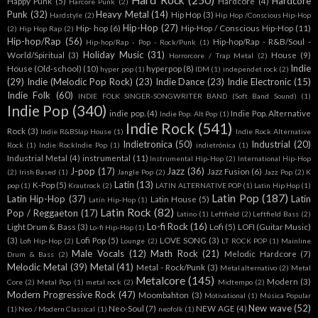
Hard Rock
(250)
Hardcore
Happy Punk
(5)
Hardcore
(4)
Harcore Punk
(2)
Punk
(32)
Heavy Metal
(14)
Hip Hop
(3)
Hardstyle
(2)
Hip Hop /Conscious Hip-Hop
Hip-Hop
(27)
Hip- hop
(6)
Hip-Hop / Conscious Hip-Hop
(11)
(2)
Hip Hop Rap
(2)
Hip-hop/Rap
(56)
Hip-hop/Rap - R&B/Soul -
Hip-hop/Rap - Pop - Rock/Punk
(1)
Holiday Music
(31)
World/Spiritual
(3)
House
(9)
Horrorcore / Trap Metal
(2)
Indie
House (Old-school)
(10)
hyperpop
(8)
hyper pop
(1)
IDM
(1)
independet rock
(2)
(29)
Indie (Melodic Pop Rock)
(23)
Indie Dance
(23)
Indie Electronic
(15)
Indie Folk
(60)
INDIE FOLK SINGER-SONGWRITER BAND (Soft Band Sound)
(1)
Indie Pop
(340)
indie pop.
(4)
Indie Pop. Alternative
Indie Pop. Alt Pop
(1)
Indie Rock
(541)
Rock
(3)
Indie R&BSlap House
(1)
Indie Rock Alternative
Indietronica
(50)
Industrial
(20)
Rock
(1)
Indie RockIndie Pop
(1)
indietrónica
(1)
Industrial Metal
(4)
instrumental
(11)
Instrumental Hip-Hop
(2)
International Hip-Hop
J-pop
(17)
Jazz
(36)
Jazz Fusion
(6)
(2)
Irish Based
(1)
Jangle Pop
(2)
Jazz Pop
(2)
K
Latin
(13)
K-Pop
(5)
pop
(1)
Krautrock
(2)
LATIN ALTERNATIVE POP
(1)
Latin Hip Hop
(1)
Latin Pop
(187)
Latin Hip-Hop
(37)
Latin
Latin House
(5)
Latín Hip-Hop
(1)
Latin Rock
(82)
Pop / Reggaeton
(17)
Latino
(1)
Leftfield
(2)
Leftfield Bass
(2)
Lo-fi Rock
(16)
Light Drum & Bass
(3)
Lofi
(5)
LOFI (Guitar Music)
Lo-fi Hip-Hop
(1)
(3)
Lofi Pop
(5)
LOVE SONG
(3)
Lofi Hip-Hop
(2)
Lounge
(2)
LT ROCK POP
(1)
Mainline
Male Vocals
(12)
Math Rock
(21)
Melodic Hardcore
(7)
Drum & Bass
(2)
Melodic Metal
(39)
Metal
(41)
Metal - Rock/Punk
(3)
Metal alternativo
(2)
Metal
Metalcore
(145)
Modern
(3)
Core
(2)
Metal Pop
(1)
metal rock
(2)
Midtempo
(2)
Modern Progressive Rock
(47)
Moombahton
(3)
Motivational
(1)
Música Popular
New wave
(52)
Neo-Soul
(7)
NEW AGE
(4)
(1)
Neo / Modern Classical
(1)
neofolk
(1)