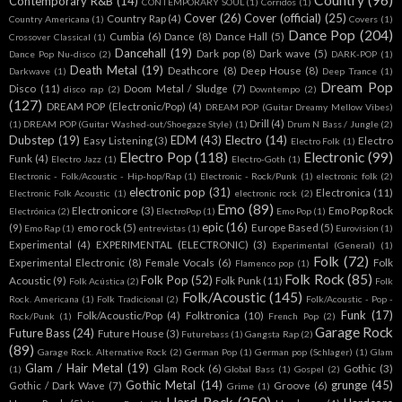
Country
(96)
Contemporary R&B
(14)
CONTEMPORARY SOUL
(1)
Corridos
(1)
Cover
(26)
Cover (official)
(25)
Country Rap
(4)
Country Americana
(1)
Covers
(1)
Dance Pop
(204)
Cumbia
(6)
Dance
(8)
Dance Hall
(5)
Crossover Classical
(1)
Dancehall
(19)
Dark pop
(8)
Dark wave
(5)
Dance Pop Nu-disco
(2)
DARK-POP
(1)
Death Metal
(19)
Deathcore
(8)
Deep House
(8)
Darkwave
(1)
Deep Trance
(1)
Dream Pop
Disco
(11)
Doom Metal / Sludge
(7)
disco rap
(2)
Downtempo
(2)
(127)
DREAM POP (Electronic/Pop)
(4)
DREAM POP (Guitar Dreamy Mellow Vibes)
Drill
(4)
(1)
DREAM POP (Guitar Washed-out/Shoegaze Style)
(1)
Drum N Bass / Jungle
(2)
Dubstep
(19)
EDM
(43)
Electro
(14)
Easy Listening
(3)
Electro
Electro Folk
(1)
Electro Pop
(118)
Electronic
(99)
Funk
(4)
Electro Jazz
(1)
Electro-Goth
(1)
Electronic - Folk/Acoustic - Hip-hop/Rap
(1)
Electronic - Rock/Punk
(1)
electronic folk
(2)
electronic pop
(31)
Electronica
(11)
Electronic Folk Acoustic
(1)
electronic rock
(2)
Emo
(89)
Electronicore
(3)
Emo Pop Rock
Electrónica
(2)
ElectroPop
(1)
Emo Pop
(1)
epic
(16)
(9)
emo rock
(5)
Europe Based
(5)
Emo Rap
(1)
entrevistas
(1)
Eurovision
(1)
Experimental
(4)
EXPERIMENTAL (ELECTRONIC)
(3)
Experimental (General)
(1)
Folk
(72)
Experimental Electronic
(8)
Female Vocals
(6)
Folk
Flamenco pop
(1)
Folk Rock
(85)
Folk Pop
(52)
Acoustic
(9)
Folk Punk
(11)
Folk Acústica
(2)
Folk
Folk/Acoustic
(145)
Rock. Americana
(1)
Folk Tradicional
(2)
Folk/Acoustic - Pop -
Funk
(17)
Folk/Acoustic/Pop
(4)
Folktronica
(10)
Rock/Punk
(1)
French Pop
(2)
Garage Rock
Future Bass
(24)
Future House
(3)
Futurebass
(1)
Gangsta Rap
(2)
(89)
Garage Rock. Alternative Rock
(2)
German Pop
(1)
German pop (Schlager)
(1)
Glam
Glam / Hair Metal
(19)
Glam Rock
(6)
Gothic
(3)
(1)
Global Bass
(1)
Gospel
(2)
Gothic Metal
(14)
grunge
(45)
Gothic / Dark Wave
(7)
Groove
(6)
Grime
(1)