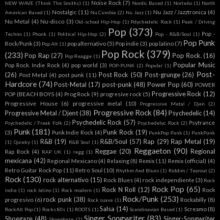
Noise Rock
(7)
NEW WAVE (Think The Smiths)
(1)
Nordic Based
(1)
Norteño
(1)
North
Nostalgic
(11)
Nu Jazz / Jazztronica
(4)
American Based
(1)
Nu Cumbia
(2)
Nu Jazz
(1)
Nu Metal
(4)
Nu-disco
(3)
Old-school Hip-Hop
(1)
Pdychedelic Rock
(1)
Peak / Driving
Pop
(373)
Pop -
Techno
(1)
Phonk
(1)
Political Hip-Hop
(2)
Pop - R&B/Soul
(1)
Pop Punk
Rock/Punk
(3)
pop alternativo
(5)
Pop indie
(3)
pop latino
(7)
Pop Alt
(1)
Pop Rock
(379)
(233)
Pop Rap
(27)
Pop Rock.
(16)
Pop Reagge
(1)
Popular Music
Pop Rock. Indie Rock
(4)
pop world
(3)
POP-PUNK
(2)
Popular
(1)
Post-
(26)
Post Rock
(50)
Post-grunge
(26)
Post Metal
(4)
post punk
(11)
Hardcore
(74)
Post-Metal
(17)
post-punk
(48)
Power Pop
(60)
POWER
Progressive Rock
(12)
POP (BEACH BOYS
(4)
Prog Rock
(9)
progresive rock
(5)
Progressive House
(6)
progressive metal
(10)
Progressive Metal / Djen
(2)
Progressive Rock
(84)
Progressive Metal / Djent
(38)
Psychedelic
(14)
Psychedelic Rock
(57)
Psytrance
Psychedelic / Freak Folk
(2)
Psychedelyc Rock
(2)
Punk
(181)
Punk Rock
(19)
(3)
Punk Indie Rock
(4)
PunkPop Punk
(1)
PunkPunk
R&B
(19)
R&B/Soul
(57)
Rap
(29)
Rap Metal
(19)
(1)
Quieky
(1)
R&B Soul
(1)
Reggaeton
(90)
Reggae
(20)
Regional
Rap Rock
(4)
RAP UK
(1)
regg
(1)
mexicana
(42)
Regional Mexicano
(4)
Relaxing
(8)
Remix
(11)
Remix (official)
(4)
Retro Guitar Rock Pop
(11)
Retro Soul
(10)
Rhythm And Blues
(1)
Riddim / Tearout
(2)
Rock
(130)
rock alternativo
(15)
Rock Blues
(4)
rock independiente
(3)
Rock
Rock Pop
(65)
Rock N Roll
(12)
Rock
indie
(1)
rock latino
(1)
Rock modern
(1)
Rock/Punk
(253)
rock punk
(38)
progresivo
(6)
Rockabilly
(8)
Rock suave
(1)
Salsa
(14)
Screamo
(8)
RockAlt Pop
(1)
Rocks 80s
(1)
ROOTS
(1)
Scandinavian Based
(1)
Singer Songwriter
(83)
Shoegaze
(48)
Singer-Songwriter
Shoeghaze
(2)