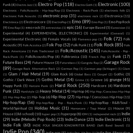
Electro Pop
(118)
Electronic
(100)
Funk
(4)
Electro Jazz
(1)
Electro-Goth
(1)
Electronic - Folk/Acoustic - Hip-hop/Rap
(1)
Electronic - Rock/Punk
(1)
electronic folk
(2)
electronic pop
(31)
Electronica
(11)
Electronic Folk Acoustic
(1)
electronic rock
(2)
Emo
(89)
Electronicore
(3)
Emo Pop Rock
Electrónica
(2)
ElectroPop
(1)
Emo Pop
(1)
epic
(16)
(9)
emo rock
(5)
Europe Based
(5)
Emo Rap
(1)
entrevistas
(1)
Eurovision
(1)
Experimental
(4)
EXPERIMENTAL (ELECTRONIC)
(3)
Experimental (General)
(1)
Folk
(72)
Experimental Electronic
(8)
Female Vocals
(6)
Folk
Flamenco pop
(1)
Folk Rock
(85)
Folk Pop
(52)
Acoustic
(9)
Folk Punk
(11)
Folk Acústica
(2)
Folk
Folk/Acoustic
(145)
Rock. Americana
(1)
Folk Tradicional
(2)
Folk/Acoustic - Pop -
Funk
(17)
Folk/Acoustic/Pop
(4)
Folktronica
(10)
Rock/Punk
(1)
French Pop
(2)
Garage Rock
Future Bass
(24)
Future House
(3)
Futurebass
(1)
Gangsta Rap
(2)
(89)
Garage Rock. Alternative Rock
(2)
German Pop
(1)
German pop (Schlager)
(1)
Glam
Glam / Hair Metal
(19)
Glam Rock
(6)
Gothic
(3)
(1)
Global Bass
(1)
Gospel
(2)
Gothic Metal
(14)
grunge
(45)
Gothic / Dark Wave
(7)
Groove
(6)
Grime
(1)
Hard Rock
(250)
Hardcore
Happy Punk
(5)
Hardcore
(4)
Harcore Punk
(2)
Punk
(32)
Heavy Metal
(14)
Hip Hop
(4)
Hardstyle
(2)
Hip Hop /Conscious Hip-Hop
Hip-Hop
(27)
Hip- hop
(6)
Hip-Hop / Conscious Hip-Hop
(11)
(2)
Hip Hop Rap
(2)
Hip-hop/Rap
(56)
Hip-hop/Rap - R&B/Soul -
Hip-hop/Rap - Pop - Rock/Punk
(1)
Holiday Music
(31)
World/Spiritual
(3)
House
(9)
Horrorcore / Trap Metal
(2)
Indie
House (Old-school)
(10)
hyperpop
(8)
hyper pop
(1)
IDM
(1)
independet rock
(2)
(29)
Indie (Melodic Pop Rock)
(23)
Indie Dance
(23)
Indie Electronic
(15)
Indie Folk
(60)
INDIE FOLK SINGER-SONGWRITER BAND (Soft Band Sound)
(1)
Indie Pop
(340)
indie pop.
(4)
Indie Pop. Alternative
Indie Pop. Alt Pop
(1)