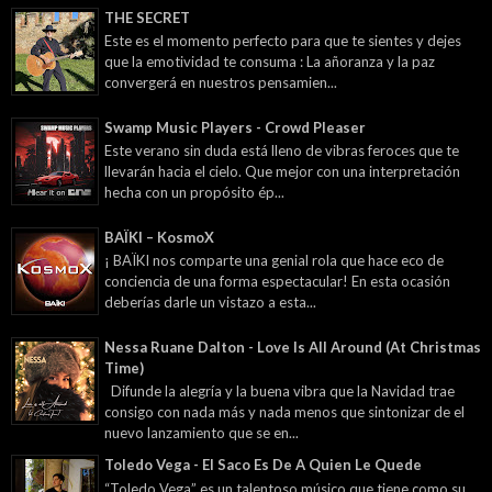
THE SECRET
Este es el momento perfecto para que te sientes y dejes
que la emotividad te consuma : La añoranza y la paz
convergerá en nuestros pensamien...
Swamp Music Players - Crowd Pleaser
Este verano sin duda está lleno de vibras feroces que te
llevarán hacia el cielo. Que mejor con una interpretación
hecha con un propósito ép...
BAÏKI – KosmoX
¡ BAÏKI nos comparte una genial rola que hace eco de
conciencia de una forma espectacular! En esta ocasión
deberías darle un vistazo a esta...
Nessa Ruane Dalton - Love Is All Around (At Christmas
Time)
Difunde la alegría y la buena vibra que la Navidad trae
consigo con nada más y nada menos que sintonizar de el
nuevo lanzamiento que se en...
Toledo Vega - El Saco Es De A Quien Le Quede
“Toledo Vega” es un talentoso músico que tiene como su