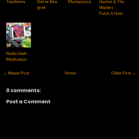
Taxidermy
Det er ikke
Masterpiece
Huston & The
greit
Waders -
Patch A Hole
Nadia Vaeh -
Medication
← Newer Post
Home
Older Post →
0 comments:
Post a Comment