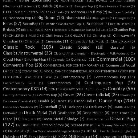
Avant - Garde (Electronic)
(3)
AVANT-GARDE (ELECTRONIC)
(1)
Avant-Garde
Balada
(3)
(Electronic).Electronic
(1)
Banda
(2)
Baroque Pop
(1)
Bass House / Electro
(2)
Bass House / Electro House
(7)
Bedroom / Lo-fi Pop
(9)
Beats
(2)
Bedroom / Lo-fiPop
Big Room
(13)
Bedroom Pop
(3)
Black Metal
(4)
(1)
Blue -grass
(1)
Bluegrass
(1)
Blues
(27)
BoomBap
(4)
Breakbeat
(4)
Brazilian BassDream Pop
(1)
British Based
(1)
Britpop
(9)
Chamber Pop
BRITPOP INDIE POP
(1)
Brostep
(1)
Canadian Based
(1)
Cello
(1)
(8)
Chillwave
(4)
CHILDREN'S MUSIC
(1)
Chill House
(1)
CHILLOUT
(1)
Chillstep
(2)
Christian
(9)
Cinematic
(11)
Clasic Rock
(5)
Christmas
(2)
Cinematic / Epic Music
(2)
Classic Rock
(189)
Classic Sound
(18)
classical
(8)
Classical/Instrumental
(35)
Classical/Instrumental - Electronic - Folk/Acoustic
(1)
Commercial
(100)
Cloud Hop / Emo Hip-Hop
(9)
Comercial
(11)
Comedy
(1)
Commercial Pop
(28)
Commercial Vocal
COMMERCIAL POP CONTEMPORARY
(1)
Dance
(11)
COMMERCIAL VOCAL DANCE COMMERCIAL POP CONTEMPORARY POP POP
Contemporany
(7)
Contemporany Pop
(11)
ELECTRONIC POP SYNTH POP
(1)
Contemporary Pop
(16)
Contemporary
(3)
Contemporany R&B
(1)
Country
(96)
Contemporary R&B
(14)
CONTEMPORARY SOUL
(1)
Corridos
(1)
Cover
(26)
Cover (official)
(25)
Country Rap
(4)
Country Americana
(1)
Covers
(1)
Dance Pop
(204)
Cumbia
(6)
Dance
(8)
Dance Hall
(5)
Crossover Classical
(1)
Dancehall
(19)
Dark pop
(8)
Dark wave
(5)
Dance Pop Nu-disco
(2)
DARK-POP
(1)
Death Metal
(19)
Deathcore
(8)
Deep House
(8)
Darkwave
(1)
Deep Trance
(1)
Dream Pop
Disco
(11)
Doom Metal / Sludge
(7)
disco rap
(2)
Downtempo
(2)
(127)
DREAM POP (Electronic/Pop)
(4)
DREAM POP (Guitar Dreamy Mellow Vibes)
Drill
(4)
(1)
DREAM POP (Guitar Washed-out/Shoegaze Style)
(1)
Drum N Bass / Jungle
(2)
Dubstep
(19)
EDM
(43)
Electro
(14)
Easy Listening
(3)
Electro
Electro Folk
(1)