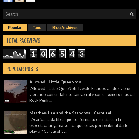
Popular
Tags
Blog Archives
TOTAL PAGEVIEWS
1
0
6
5
4
3
POPULAR POSTS
Allowed - Little QueeNotn
Allowed - Little QueeNotn Desde Estados Unidos viene
vibrando con un talento tan genial y con un género musical
Rock Punk ...
Matthew Lee and the Standbys - Carousel
Acaricia cada fibra que conforma tu esencia con la
espectacular gama sónica que estás por recibir al darle
play a " Carousel ", ...