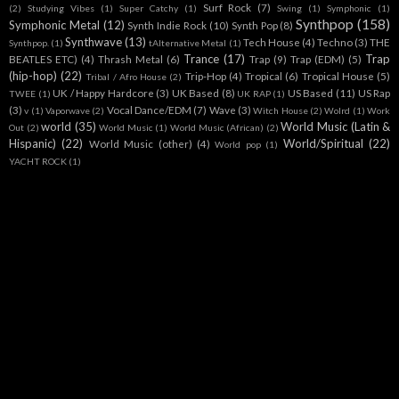
Surf Rock
(7)
(2)
Studying Vibes
(1)
Super Catchy
(1)
Swing
(1)
Symphonic
(1)
Synthpop
(158)
Symphonic Metal
(12)
Synth Indie Rock
(10)
Synth Pop
(8)
Synthwave
(13)
Tech House
(4)
Techno
(3)
THE
Synthpop.
(1)
tAlternative Metal
(1)
Trance
(17)
Trap
BEATLES ETC)
(4)
Thrash Metal
(6)
Trap
(9)
Trap (EDM)
(5)
(hip-hop)
(22)
Trip-Hop
(4)
Tropical
(6)
Tropical House
(5)
Tribal / Afro House
(2)
UK / Happy Hardcore
(3)
UK Based
(8)
US Based
(11)
US Rap
TWEE
(1)
UK RAP
(1)
(3)
Vocal Dance/EDM
(7)
Wave
(3)
v
(1)
Vaporwave
(2)
Witch House
(2)
Wolrd
(1)
Work
world
(35)
World Music (Latin &
Out
(2)
World Music
(1)
World Music (African)
(2)
Hispanic)
(22)
World/Spiritual
(22)
World Music (other)
(4)
World pop
(1)
YACHT ROCK
(1)