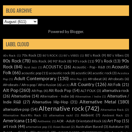
BLOG ARCHIVE
Powered by
Blogger
.
LABEL CLOUD
70s Rock
(3)
80´s Rock
(9)
80´s Vibes
(3)
60s Rock
(1)
80'S ROCK
(1)
80's VIBES
(1)
80s Rock
(78)
90s
90´s Rock
(13)
80s Rock.
(4)
90' Rock
(8)
90's rock
(11)
Rock
(84)
Acoustic
ACOUSTIC
(26)
Acoustic - Pop - R&B
(9)
Acid Jazz
(1)
Folk
(66)
acoustic pop
(11)
acoustic rock
(8)
acustic
(4)
acustic rock
(3)
Acústica
Adult Contemporary
(130)
Afrobeat
(4)
Afrobeats
(6)
Pop
(1)
Afro Pop
(2)
Alt Country
(126)
Alt Folk
(21)
Afrobeats / Afro-pop / Afro-fusion
(6)
al
(1)
Alt Pop
(260)
Alt Rock Pop
(54)
alternativa rock
Alt Pop.
(4)
ALT-FOLK
(3)
(26)
Alternative
(14)
Alternative /
Alternative - Indie
(6)
Alternative / Indie
(1)
Alternative Metal
(180)
Indie R&B
(27)
Alternative Hip-Hop
(31)
Alternative rock
(742)
alternative pop
(54)
Alternative Rock.
(2)
Ambient
(7)
Alternative Rock90s Rock
(1)
alternative rockl
(1)
Ambient Rock
(2)
Americana
(114)
Art Pop
(15)
AOR - Adult Orientated Rock
(6)
Anthemic
(1)
art rock
(44)
Australian Based
(3)
Autotune
(4)
arternative pop
(1)
Asian Based
(2)