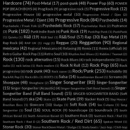
Hardcore
(74)
Post-Metal
(17)
post-punk
(48)
Power Pop
(60)
POWER
Progressive Rock
(12)
POP (BEACH BOYS
(4)
Prog Rock
(9)
progresive rock
(5)
Progressive House
(6)
progressive metal
(10)
Progressive Metal / Djen
(2)
Progressive Rock
(84)
Progressive Metal / Djent
(38)
Psychedelic
(14)
Psychedelic Rock
(57)
Psytrance
Psychedelic / Freak Folk
(2)
Psychedelyc Rock
(2)
Punk
(182)
Punk Rock
(19)
(3)
Punk Indie Rock
(4)
PunkPop Punk
(1)
PunkPunk
R&B
(19)
R&B/Soul
(57)
Rap
(30)
Rap Metal
(19)
(1)
Quieky
(1)
R&B Soul
(1)
Reggaeton
(90)
Reggae
(20)
Regional
Rap Rock
(4)
RAP UK
(1)
regg
(1)
mexicana
(42)
Regional Mexicano
(4)
Relaxing
(8)
Remix
(11)
Remix (official)
(4)
Retro Guitar Rock Pop
(11)
Retro Soul
(10)
Rhythm And Blues
(1)
Riddim / Tearout
(2)
Rock
(130)
rock alternativo
(15)
Rock Blues
(4)
rock independiente
(3)
Rock
Rock Pop
(65)
Rock N Roll
(12)
Rock
indie
(1)
rock latino
(1)
Rock modern
(1)
Rock/Punk
(253)
rock punk
(40)
progresivo
(6)
Rockabilly
(8)
Rock suave
(1)
Salsa
(14)
Screamo
(8)
RockAlt Pop
(1)
Rocks 80s
(1)
ROOTS
(1)
Scandinavian Based
(1)
Singer Songwriter
(83)
Shoegaze
(48)
Singer-Songwriter
Shoeghaze
(2)
(15)
Singer-
Singer-Songwriter (Acoustic)
(4)
Singer-Songwriter (Soft Band Sound)
(1)
Songwriter Band (Full Band Sound)
(15)
SINGER-SONGWRITER BAND (Soft
ska
(24)
Skate Punk
(39)
Band Sound)
(7)
Slacker Rock
(5)
Skate
(2)
Slap House /
Soft Rock
(54)
Slowcore
(10)
Brazilian Bass
(1)
Sludge
(1)
Son Cubano
(1)
Song
Soul
(16)
SOUL ROCK
(9)
Soundscape
(3)
Soundtrack
(7)
Songwriter
(1)
South
Southern Rock
(3)
African Based
(1)
South American Based
(2)
Southern Rock / Red
(1)
Southern Rock / Red Dirt
(65)
Southern Rock / Red D
(2)
Spoken Word
(1)
Stoner Rock
(30)
Stoner RockDoom Metal / Sludge
(1)
Study beats / Jazz-hop / Chill-hop