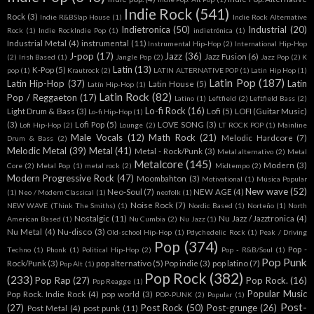
Indie Rock
(541)
Rock
(3)
Indie R&BSlap House
(1)
Indie Rock Alternative
Indietronica
(50)
Industrial
(20)
Rock
(1)
Indie RockIndie Pop
(1)
indietrónica
(1)
Industrial Metal
(4)
instrumental
(11)
Instrumental Hip-Hop
(2)
International Hip-Hop
J-pop
(17)
Jazz
(36)
Jazz Fusion
(6)
(2)
Irish Based
(1)
Jangle Pop
(2)
Jazz Pop
(2)
K
Latin
(13)
K-Pop
(5)
pop
(1)
Krautrock
(2)
LATIN ALTERNATIVE POP
(1)
Latin Hip Hop
(1)
Latin Pop
(187)
Latin Hip-Hop
(37)
Latin
Latin House
(5)
Latín Hip-Hop
(1)
Latin Rock
(82)
Pop / Reggaeton
(17)
Latino
(1)
Leftfield
(2)
Leftfield Bass
(2)
Lo-fi Rock
(16)
Light Drum & Bass
(3)
Lofi
(5)
LOFI (Guitar Music)
Lo-fi Hip-Hop
(1)
(3)
Lofi Pop
(5)
LOVE SONG
(3)
Lofi Hip-Hop
(2)
Lounge
(2)
LT ROCK POP
(1)
Mainline
Male Vocals
(12)
Math Rock
(21)
Melodic Hardcore
(7)
Drum & Bass
(2)
Melodic Metal
(39)
Metal
(41)
Metal - Rock/Punk
(3)
Metal alternativo
(2)
Metal
Metalcore
(145)
Modern
(3)
Core
(2)
Metal Pop
(1)
metal rock
(2)
Midtempo
(2)
Modern Progressive Rock
(47)
Moombahton
(3)
Motivational
(1)
Música Popular
New wave
(52)
Neo-Soul
(7)
NEW AGE
(4)
(1)
Neo / Modern Classical
(1)
neofolk
(1)
Noise Rock
(7)
NEW WAVE (Think The Smiths)
(1)
Nordic Based
(1)
Norteño
(1)
North
Nostalgic
(11)
Nu Jazz / Jazztronica
(4)
American Based
(1)
Nu Cumbia
(2)
Nu Jazz
(1)
Nu Metal
(4)
Nu-disco
(3)
Old-school Hip-Hop
(1)
Pdychedelic Rock
(1)
Peak / Driving
Pop
(374)
Pop -
Techno
(1)
Phonk
(1)
Political Hip-Hop
(2)
Pop - R&B/Soul
(1)
Pop Punk
Rock/Punk
(3)
pop alternativo
(5)
Pop indie
(3)
pop latino
(7)
Pop Alt
(1)
Pop Rock
(382)
(233)
Pop Rap
(27)
Pop Rock.
(16)
Pop Reagge
(1)
Popular Music
Pop Rock. Indie Rock
(4)
pop world
(3)
POP-PUNK
(2)
Popular
(1)
Post-
(27)
Post Rock
(50)
Post-grunge
(26)
Post Metal
(4)
post punk
(11)