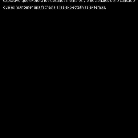
explosivo que explora los desafíos mentales y emocionales de lo cansado
que es mantener una fachada a las expectativas externas.