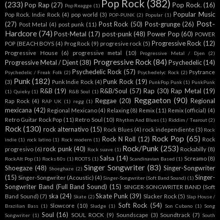
Pop Rock
(382)
(233)
Pop Rap
(27)
Pop Rock.
(16)
Pop Reagge
(1)
Popular Music
Pop Rock. Indie Rock
(4)
pop world
(3)
POP-PUNK
(2)
Popular
(1)
Post-
(27)
Post Rock
(50)
Post-grunge
(26)
Post Metal
(4)
post punk
(11)
Hardcore
(74)
Post-Metal
(17)
post-punk
(48)
Power Pop
(60)
POWER
Progressive Rock
(12)
POP (BEACH BOYS
(4)
Prog Rock
(9)
progresive rock
(5)
Progressive House
(6)
progressive metal
(10)
Progressive Metal / Djen
(2)
Progressive Rock
(84)
Progressive Metal / Djent
(38)
Psychedelic
(14)
Psychedelic Rock
(57)
Psytrance
Psychedelic / Freak Folk
(2)
Psychedelyc Rock
(2)
Punk
(182)
Punk Rock
(19)
(3)
Punk Indie Rock
(4)
PunkPop Punk
(1)
PunkPunk
R&B
(19)
R&B/Soul
(57)
Rap
(30)
Rap Metal
(19)
(1)
Quieky
(1)
R&B Soul
(1)
Reggaeton
(90)
Reggae
(20)
Regional
Rap Rock
(4)
RAP UK
(1)
regg
(1)
mexicana
(42)
Regional Mexicano
(4)
Relaxing
(8)
Remix
(11)
Remix (official)
(4)
Retro Guitar Rock Pop
(11)
Retro Soul
(10)
Rhythm And Blues
(1)
Riddim / Tearout
(2)
Rock
(130)
rock alternativo
(15)
Rock Blues
(4)
rock independiente
(3)
Rock
Rock Pop
(65)
Rock N Roll
(12)
Rock
indie
(1)
rock latino
(1)
Rock modern
(1)
Rock/Punk
(253)
rock punk
(40)
progresivo
(6)
Rockabilly
(8)
Rock suave
(1)
Salsa
(14)
Screamo
(8)
RockAlt Pop
(1)
Rocks 80s
(1)
ROOTS
(1)
Scandinavian Based
(1)
Singer Songwriter
(83)
Shoegaze
(48)
Singer-Songwriter
Shoeghaze
(2)
(15)
Singer-
Singer-Songwriter (Acoustic)
(4)
Singer-Songwriter (Soft Band Sound)
(1)
Songwriter Band (Full Band Sound)
(15)
SINGER-SONGWRITER BAND (Soft
ska
(24)
Skate Punk
(39)
Band Sound)
(7)
Slacker Rock
(5)
Skate
(2)
Slap House /
Soft Rock
(54)
Slowcore
(10)
Brazilian Bass
(1)
Sludge
(1)
Son Cubano
(1)
Song
Soul
(16)
SOUL ROCK
(9)
Soundscape
(3)
Soundtrack
(7)
Songwriter
(1)
South