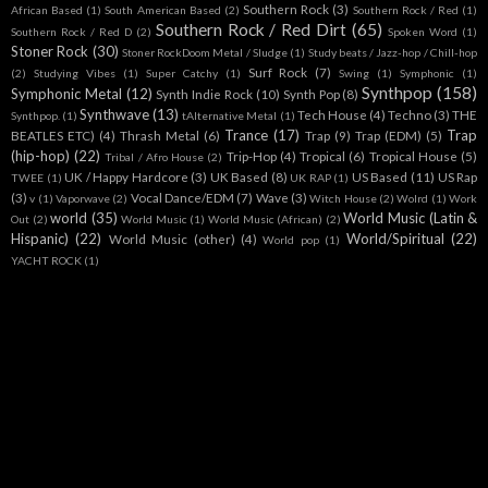
Southern Rock
(3)
African Based
(1)
South American Based
(2)
Southern Rock / Red
(1)
Southern Rock / Red Dirt
(65)
Southern Rock / Red D
(2)
Spoken Word
(1)
Stoner Rock
(30)
Stoner RockDoom Metal / Sludge
(1)
Study beats / Jazz-hop / Chill-hop
Surf Rock
(7)
(2)
Studying Vibes
(1)
Super Catchy
(1)
Swing
(1)
Symphonic
(1)
Synthpop
(158)
Symphonic Metal
(12)
Synth Indie Rock
(10)
Synth Pop
(8)
Synthwave
(13)
Tech House
(4)
Techno
(3)
THE
Synthpop.
(1)
tAlternative Metal
(1)
Trance
(17)
Trap
BEATLES ETC)
(4)
Thrash Metal
(6)
Trap
(9)
Trap (EDM)
(5)
(hip-hop)
(22)
Trip-Hop
(4)
Tropical
(6)
Tropical House
(5)
Tribal / Afro House
(2)
UK / Happy Hardcore
(3)
UK Based
(8)
US Based
(11)
US Rap
TWEE
(1)
UK RAP
(1)
(3)
Vocal Dance/EDM
(7)
Wave
(3)
v
(1)
Vaporwave
(2)
Witch House
(2)
Wolrd
(1)
Work
world
(35)
World Music (Latin &
Out
(2)
World Music
(1)
World Music (African)
(2)
Hispanic)
(22)
World/Spiritual
(22)
World Music (other)
(4)
World pop
(1)
YACHT ROCK
(1)