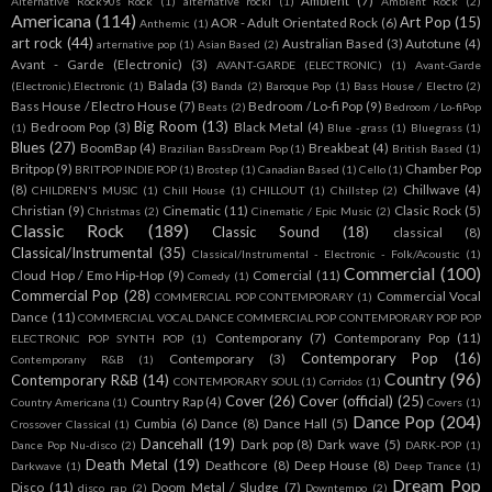
Ambient
(7)
Alternative Rock90s Rock
(1)
alternative rockl
(1)
Ambient Rock
(2)
Americana
(114)
Art Pop
(15)
AOR - Adult Orientated Rock
(6)
Anthemic
(1)
art rock
(44)
Australian Based
(3)
Autotune
(4)
arternative pop
(1)
Asian Based
(2)
Avant - Garde (Electronic)
(3)
AVANT-GARDE (ELECTRONIC)
(1)
Avant-Garde
Balada
(3)
(Electronic).Electronic
(1)
Banda
(2)
Baroque Pop
(1)
Bass House / Electro
(2)
Bass House / Electro House
(7)
Bedroom / Lo-fi Pop
(9)
Beats
(2)
Bedroom / Lo-fiPop
Big Room
(13)
Bedroom Pop
(3)
Black Metal
(4)
(1)
Blue -grass
(1)
Bluegrass
(1)
Blues
(27)
BoomBap
(4)
Breakbeat
(4)
Brazilian BassDream Pop
(1)
British Based
(1)
Britpop
(9)
Chamber Pop
BRITPOP INDIE POP
(1)
Brostep
(1)
Canadian Based
(1)
Cello
(1)
(8)
Chillwave
(4)
CHILDREN'S MUSIC
(1)
Chill House
(1)
CHILLOUT
(1)
Chillstep
(2)
Christian
(9)
Cinematic
(11)
Clasic Rock
(5)
Christmas
(2)
Cinematic / Epic Music
(2)
Classic Rock
(189)
Classic Sound
(18)
classical
(8)
Classical/Instrumental
(35)
Classical/Instrumental - Electronic - Folk/Acoustic
(1)
Commercial
(100)
Cloud Hop / Emo Hip-Hop
(9)
Comercial
(11)
Comedy
(1)
Commercial Pop
(28)
Commercial Vocal
COMMERCIAL POP CONTEMPORARY
(1)
Dance
(11)
COMMERCIAL VOCAL DANCE COMMERCIAL POP CONTEMPORARY POP POP
Contemporany
(7)
Contemporany Pop
(11)
ELECTRONIC POP SYNTH POP
(1)
Contemporary Pop
(16)
Contemporary
(3)
Contemporany R&B
(1)
Country
(96)
Contemporary R&B
(14)
CONTEMPORARY SOUL
(1)
Corridos
(1)
Cover
(26)
Cover (official)
(25)
Country Rap
(4)
Country Americana
(1)
Covers
(1)
Dance Pop
(204)
Cumbia
(6)
Dance
(8)
Dance Hall
(5)
Crossover Classical
(1)
Dancehall
(19)
Dark pop
(8)
Dark wave
(5)
Dance Pop Nu-disco
(2)
DARK-POP
(1)
Death Metal
(19)
Deathcore
(8)
Deep House
(8)
Darkwave
(1)
Deep Trance
(1)
Dream Pop
Disco
(11)
Doom Metal / Sludge
(7)
disco rap
(2)
Downtempo
(2)