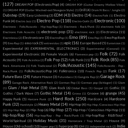
(127)
DREAM POP (Electronic/Pop)
(4)
DREAM POP (Guitar Dreamy Mellow Vibes)
Drill
(4)
(1)
DREAM POP (Guitar Washed-out/Shoegaze Style)
(1)
Drum N Bass / Jungle
(2)
Dubstep
(19)
EDM
(43)
Electro
(14)
Easy Listening
(3)
Electro
Electro Folk
(1)
Electro Pop
(118)
Electronic
(100)
Funk
(4)
Electro Jazz
(1)
Electro-Goth
(1)
Electronic - Folk/Acoustic - Hip-hop/Rap
(1)
Electronic - Rock/Punk
(1)
electronic folk
(2)
electronic pop
(31)
Electronica
(11)
Electronic Folk Acoustic
(1)
electronic rock
(2)
Emo
(89)
Electronicore
(3)
Emo Pop Rock
Electrónica
(2)
ElectroPop
(1)
Emo Pop
(1)
epic
(16)
(9)
emo rock
(5)
Europe Based
(5)
Emo Rap
(1)
entrevistas
(1)
Eurovision
(1)
Experimental
(4)
EXPERIMENTAL (ELECTRONIC)
(3)
Experimental (General)
(1)
Folk
(72)
Experimental Electronic
(8)
Female Vocals
(6)
Folk
Flamenco pop
(1)
Folk Rock
(85)
Folk Pop
(52)
Acoustic
(9)
Folk Punk
(11)
Folk Acústica
(2)
Folk
Folk/Acoustic
(145)
Rock. Americana
(1)
Folk Tradicional
(2)
Folk/Acoustic - Pop -
Funk
(17)
Folk/Acoustic/Pop
(4)
Folktronica
(10)
Rock/Punk
(1)
French Pop
(2)
Garage Rock
Future Bass
(24)
Future House
(3)
Futurebass
(1)
Gangsta Rap
(2)
(89)
Garage Rock. Alternative Rock
(2)
German Pop
(1)
German pop (Schlager)
(1)
Glam
Glam / Hair Metal
(19)
Glam Rock
(6)
Gothic
(3)
(1)
Global Bass
(1)
Gospel
(2)
Gothic Metal
(14)
grunge
(45)
Gothic / Dark Wave
(7)
Groove
(6)
Grime
(1)
Hard Rock
(250)
Hardcore
Happy Punk
(5)
Hardcore
(4)
Harcore Punk
(2)
Punk
(32)
Heavy Metal
(14)
Hip Hop
(4)
Hardstyle
(2)
Hip Hop /Conscious Hip-Hop
Hip-Hop
(27)
Hip- hop
(6)
Hip-Hop / Conscious Hip-Hop
(11)
(2)
Hip Hop Rap
(2)
Hip-hop/Rap
(56)
Hip-hop/Rap - R&B/Soul -
Hip-hop/Rap - Pop - Rock/Punk
(1)
Holiday Music
(31)
World/Spiritual
(3)
House
(9)
Horrorcore / Trap Metal
(2)
Indie
House (Old-school)
(10)
hyperpop
(8)
hyper pop
(1)
IDM
(1)
independet rock
(2)