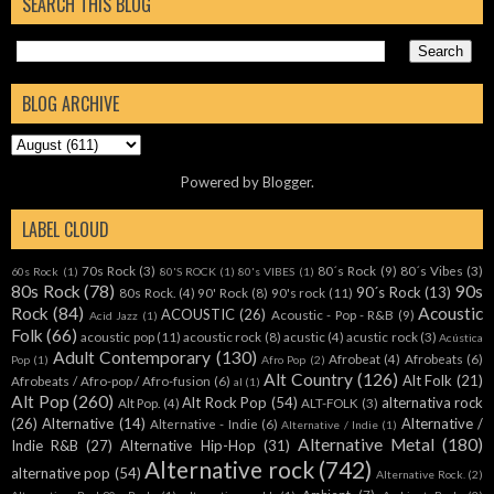
SEARCH THIS BLOG
BLOG ARCHIVE
Powered by
Blogger
.
LABEL CLOUD
70s Rock
(3)
80´s Rock
(9)
80´s Vibes
(3)
60s Rock
(1)
80'S ROCK
(1)
80's VIBES
(1)
80s Rock
(78)
90s
90´s Rock
(13)
80s Rock.
(4)
90' Rock
(8)
90's rock
(11)
Rock
(84)
Acoustic
ACOUSTIC
(26)
Acoustic - Pop - R&B
(9)
Acid Jazz
(1)
Folk
(66)
acoustic pop
(11)
acoustic rock
(8)
acustic
(4)
acustic rock
(3)
Acústica
Adult Contemporary
(130)
Afrobeat
(4)
Afrobeats
(6)
Pop
(1)
Afro Pop
(2)
Alt Country
(126)
Alt Folk
(21)
Afrobeats / Afro-pop / Afro-fusion
(6)
al
(1)
Alt Pop
(260)
Alt Rock Pop
(54)
alternativa rock
Alt Pop.
(4)
ALT-FOLK
(3)
(26)
Alternative
(14)
Alternative /
Alternative - Indie
(6)
Alternative / Indie
(1)
Alternative Metal
(180)
Indie R&B
(27)
Alternative Hip-Hop
(31)
Alternative rock
(742)
alternative pop
(54)
Alternative Rock.
(2)