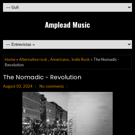
Amplead Music
Home
»
Alternative rock
,
Americana
,
Indie Rock
» The Nomadic -
Revolution
The Nomadic - Revolution
August 03, 2024
No comments