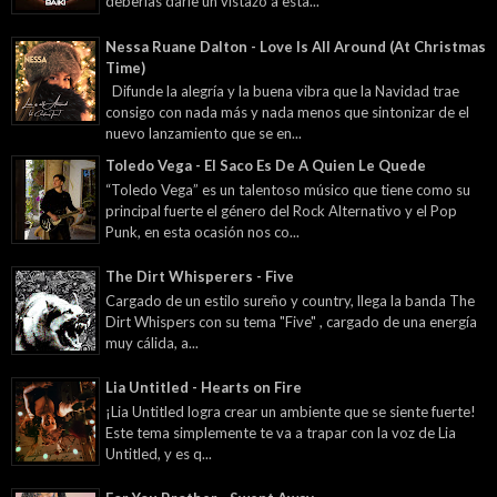
deberías darle un vistazo a esta...
Nessa Ruane Dalton - Love Is All Around (At Christmas
Time)
Difunde la alegría y la buena vibra que la Navidad trae
consigo con nada más y nada menos que sintonizar de el
nuevo lanzamiento que se en...
Toledo Vega - El Saco Es De A Quien Le Quede
“Toledo Vega” es un talentoso músico que tiene como su
principal fuerte el género del Rock Alternativo y el Pop
Punk, en esta ocasión nos co...
The Dirt Whisperers - Five
Cargado de un estilo sureño y country, llega la banda The
Dirt Whispers con su tema "Five" , cargado de una energía
muy cálida, a...
Lia Untitled - Hearts on Fire
¡Lia Untitled logra crear un ambiente que se siente fuerte!
Este tema simplemente te va a trapar con la voz de Lia
Untitled, y es q...