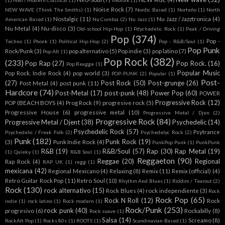
(1)
Neo / Modern Classical
(1)
neofolk
(1)
Noise Rock
(7)
NEW WAVE (Think The Smiths)
(1)
Nordic Based
(1)
Norteño
(1)
North
Nostalgic
(11)
Nu Jazz / Jazztronica
(4)
American Based
(1)
Nu Cumbia
(2)
Nu Jazz
(1)
Nu Metal
(4)
Nu-disco
(3)
Old-school Hip-Hop
(1)
Pdychedelic Rock
(1)
Peak / Driving
Pop
(374)
Pop -
Techno
(1)
Phonk
(1)
Political Hip-Hop
(2)
Pop - R&B/Soul
(1)
Pop Punk
Rock/Punk
(3)
pop alternativo
(5)
Pop indie
(3)
pop latino
(7)
Pop Alt
(1)
Pop Rock
(382)
(233)
Pop Rap
(27)
Pop Rock.
(16)
Pop Reagge
(1)
Popular Music
Pop Rock. Indie Rock
(4)
pop world
(3)
POP-PUNK
(2)
Popular
(1)
Post-
(27)
Post Rock
(50)
Post-grunge
(26)
Post Metal
(4)
post punk
(11)
Hardcore
(74)
Post-Metal
(17)
post-punk
(48)
Power Pop
(60)
POWER
Progressive Rock
(12)
POP (BEACH BOYS
(4)
Prog Rock
(9)
progresive rock
(5)
Progressive House
(6)
progressive metal
(10)
Progressive Metal / Djen
(2)
Progressive Rock
(84)
Progressive Metal / Djent
(38)
Psychedelic
(14)
Psychedelic Rock
(57)
Psytrance
Psychedelic / Freak Folk
(2)
Psychedelyc Rock
(2)
Punk
(182)
Punk Rock
(19)
(3)
Punk Indie Rock
(4)
PunkPop Punk
(1)
PunkPunk
R&B
(19)
R&B/Soul
(57)
Rap
(30)
Rap Metal
(19)
(1)
Quieky
(1)
R&B Soul
(1)
Reggaeton
(90)
Reggae
(20)
Regional
Rap Rock
(4)
RAP UK
(1)
regg
(1)
mexicana
(42)
Regional Mexicano
(4)
Relaxing
(8)
Remix
(11)
Remix (official)
(4)
Retro Guitar Rock Pop
(11)
Retro Soul
(10)
Rhythm And Blues
(1)
Riddim / Tearout
(2)
Rock
(130)
rock alternativo
(15)
Rock Blues
(4)
rock independiente
(3)
Rock
Rock Pop
(65)
Rock N Roll
(12)
Rock
indie
(1)
rock latino
(1)
Rock modern
(1)
Rock/Punk
(253)
rock punk
(40)
progresivo
(6)
Rockabilly
(8)
Rock suave
(1)
Salsa
(14)
Screamo
(8)
RockAlt Pop
(1)
Rocks 80s
(1)
ROOTS
(1)
Scandinavian Based
(1)