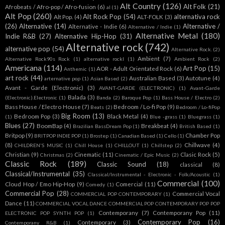
Alt Country
(126)
Alt Folk
(21)
Afrobeats / Afro-pop / Afro-fusion
(6)
al
(1)
Alt Pop
(260)
Alt Rock Pop
(54)
alternativa rock
Alt Pop.
(4)
ALT-FOLK
(3)
(26)
Alternative
(14)
Alternative /
Alternative - Indie
(6)
Alternative / Indie
(1)
Alternative Metal
(180)
Indie R&B
(27)
Alternative Hip-Hop
(31)
Alternative rock
(742)
alternative pop
(54)
Alternative Rock.
(2)
Ambient
(7)
Alternative Rock90s Rock
(1)
alternative rockl
(1)
Ambient Rock
(2)
Americana
(114)
Art Pop
(15)
AOR - Adult Orientated Rock
(6)
Anthemic
(1)
art rock
(44)
Australian Based
(3)
Autotune
(4)
arternative pop
(1)
Asian Based
(2)
Avant - Garde (Electronic)
(3)
AVANT-GARDE (ELECTRONIC)
(1)
Avant-Garde
Balada
(3)
(Electronic).Electronic
(1)
Banda
(2)
Baroque Pop
(1)
Bass House / Electro
(2)
Bass House / Electro House
(7)
Bedroom / Lo-fi Pop
(9)
Beats
(2)
Bedroom / Lo-fiPop
Big Room
(13)
Bedroom Pop
(3)
Black Metal
(4)
(1)
Blue -grass
(1)
Bluegrass
(1)
Blues
(27)
BoomBap
(4)
Breakbeat
(4)
Brazilian BassDream Pop
(1)
British Based
(1)
Britpop
(9)
Chamber Pop
BRITPOP INDIE POP
(1)
Brostep
(1)
Canadian Based
(1)
Cello
(1)
(8)
Chillwave
(4)
CHILDREN'S MUSIC
(1)
Chill House
(1)
CHILLOUT
(1)
Chillstep
(2)
Christian
(9)
Cinematic
(11)
Clasic Rock
(5)
Christmas
(2)
Cinematic / Epic Music
(2)
Classic Rock
(189)
Classic Sound
(18)
classical
(8)
Classical/Instrumental
(35)
Classical/Instrumental - Electronic - Folk/Acoustic
(1)
Commercial
(100)
Cloud Hop / Emo Hip-Hop
(9)
Comercial
(11)
Comedy
(1)
Commercial Pop
(28)
Commercial Vocal
COMMERCIAL POP CONTEMPORARY
(1)
Dance
(11)
COMMERCIAL VOCAL DANCE COMMERCIAL POP CONTEMPORARY POP POP
Contemporany
(7)
Contemporany Pop
(11)
ELECTRONIC POP SYNTH POP
(1)
Contemporary Pop
(16)
Contemporary
(3)
Contemporany R&B
(1)