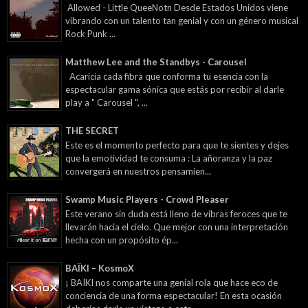
Allowed - Little QueeNotn Desde Estados Unidos viene
vibrando con un talento tan genial y con un género musical
Rock Punk ...
Matthew Lee and the Standbys - Carousel
Acaricia cada fibra que conforma tu esencia con la
espectacular gama sónica que estás por recibir al darle
play a " Carousel ", ...
THE SECRET
Este es el momento perfecto para que te sientes y dejes
que la emotividad te consuma : La añoranza y la paz
convergerá en nuestros pensamien...
Swamp Music Players - Crowd Pleaser
Este verano sin duda está lleno de vibras feroces que te
llevarán hacia el cielo. Que mejor con una interpretación
hecha con un propósito ép...
BAÏKI – KosmoX
¡ BAÏKI nos comparte una genial rola que hace eco de
conciencia de una forma espectacular! En esta ocasión