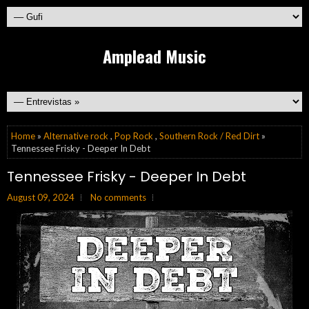
Amplead Music
Home
»
Alternative rock
,
Pop Rock
,
Southern Rock / Red Dirt
»
Tennessee Frisky - Deeper In Debt
Tennessee Frisky - Deeper In Debt
August 09, 2024
No comments