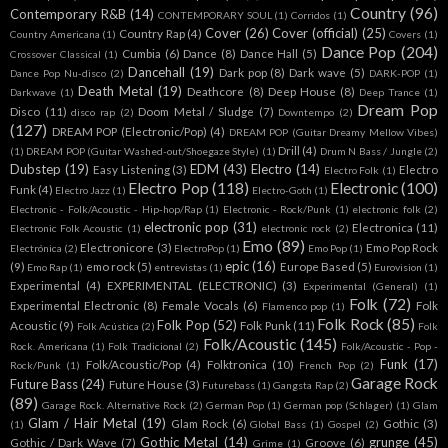
Country
(96)
Contemporary R&B
(14)
CONTEMPORARY SOUL
(1)
Corridos
(1)
Cover
(26)
Cover (official)
(25)
Country Rap
(4)
Country Americana
(1)
Covers
(1)
Dance Pop
(204)
Cumbia
(6)
Dance
(8)
Dance Hall
(5)
Crossover Classical
(1)
Dancehall
(19)
Dark pop
(8)
Dark wave
(5)
Dance Pop Nu-disco
(2)
DARK-POP
(1)
Death Metal
(19)
Deathcore
(8)
Deep House
(8)
Darkwave
(1)
Deep Trance
(1)
Dream Pop
Disco
(11)
Doom Metal / Sludge
(7)
disco rap
(2)
Downtempo
(2)
(127)
DREAM POP (Electronic/Pop)
(4)
DREAM POP (Guitar Dreamy Mellow Vibes)
Drill
(4)
(1)
DREAM POP (Guitar Washed-out/Shoegaze Style)
(1)
Drum N Bass / Jungle
(2)
Dubstep
(19)
EDM
(43)
Electro
(14)
Easy Listening
(3)
Electro
Electro Folk
(1)
Electro Pop
(118)
Electronic
(100)
Funk
(4)
Electro Jazz
(1)
Electro-Goth
(1)
Electronic - Folk/Acoustic - Hip-hop/Rap
(1)
Electronic - Rock/Punk
(1)
electronic folk
(2)
electronic pop
(31)
Electronica
(11)
Electronic Folk Acoustic
(1)
electronic rock
(2)
Emo
(89)
Electronicore
(3)
Emo Pop Rock
Electrónica
(2)
ElectroPop
(1)
Emo Pop
(1)
epic
(16)
(9)
emo rock
(5)
Europe Based
(5)
Emo Rap
(1)
entrevistas
(1)
Eurovision
(1)
Experimental
(4)
EXPERIMENTAL (ELECTRONIC)
(3)
Experimental (General)
(1)
Folk
(72)
Experimental Electronic
(8)
Female Vocals
(6)
Folk
Flamenco pop
(1)
Folk Rock
(85)
Folk Pop
(52)
Acoustic
(9)
Folk Punk
(11)
Folk Acústica
(2)
Folk
Folk/Acoustic
(145)
Rock. Americana
(1)
Folk Tradicional
(2)
Folk/Acoustic - Pop -
Funk
(17)
Folk/Acoustic/Pop
(4)
Folktronica
(10)
Rock/Punk
(1)
French Pop
(2)
Garage Rock
Future Bass
(24)
Future House
(3)
Futurebass
(1)
Gangsta Rap
(2)
(89)
Garage Rock. Alternative Rock
(2)
German Pop
(1)
German pop (Schlager)
(1)
Glam
Glam / Hair Metal
(19)
Glam Rock
(6)
Gothic
(3)
(1)
Global Bass
(1)
Gospel
(2)
Gothic Metal
(14)
grunge
(45)
Gothic / Dark Wave
(7)
Groove
(6)
Grime
(1)