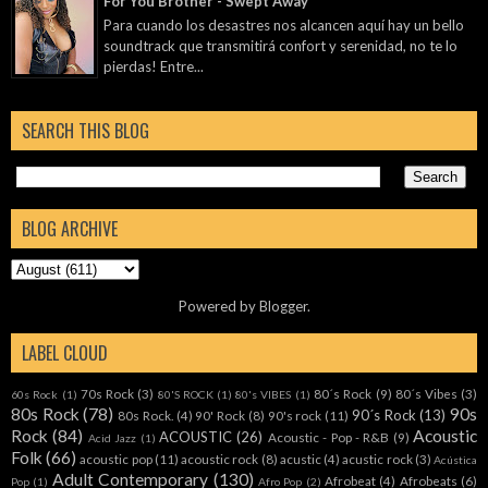
For You Brother - Swept Away
Para cuando los desastres nos alcancen aquí hay un bello
soundtrack que transmitirá confort y serenidad, no te lo
pierdas! Entre...
SEARCH THIS BLOG
BLOG ARCHIVE
Powered by
Blogger
.
LABEL CLOUD
70s Rock
(3)
80´s Rock
(9)
80´s Vibes
(3)
60s Rock
(1)
80'S ROCK
(1)
80's VIBES
(1)
80s Rock
(78)
90s
90´s Rock
(13)
80s Rock.
(4)
90' Rock
(8)
90's rock
(11)
Rock
(84)
Acoustic
ACOUSTIC
(26)
Acoustic - Pop - R&B
(9)
Acid Jazz
(1)
Folk
(66)
acoustic pop
(11)
acoustic rock
(8)
acustic
(4)
acustic rock
(3)
Acústica
Adult Contemporary
(130)
Afrobeat
(4)
Afrobeats
(6)
Pop
(1)
Afro Pop
(2)