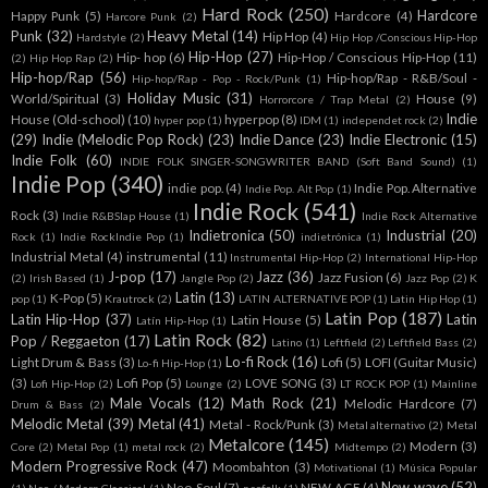
Hard Rock
(250)
Hardcore
Happy Punk
(5)
Hardcore
(4)
Harcore Punk
(2)
Punk
(32)
Heavy Metal
(14)
Hip Hop
(4)
Hardstyle
(2)
Hip Hop /Conscious Hip-Hop
Hip-Hop
(27)
Hip- hop
(6)
Hip-Hop / Conscious Hip-Hop
(11)
(2)
Hip Hop Rap
(2)
Hip-hop/Rap
(56)
Hip-hop/Rap - R&B/Soul -
Hip-hop/Rap - Pop - Rock/Punk
(1)
Holiday Music
(31)
World/Spiritual
(3)
House
(9)
Horrorcore / Trap Metal
(2)
Indie
House (Old-school)
(10)
hyperpop
(8)
hyper pop
(1)
IDM
(1)
independet rock
(2)
(29)
Indie (Melodic Pop Rock)
(23)
Indie Dance
(23)
Indie Electronic
(15)
Indie Folk
(60)
INDIE FOLK SINGER-SONGWRITER BAND (Soft Band Sound)
(1)
Indie Pop
(340)
indie pop.
(4)
Indie Pop. Alternative
Indie Pop. Alt Pop
(1)
Indie Rock
(541)
Rock
(3)
Indie R&BSlap House
(1)
Indie Rock Alternative
Indietronica
(50)
Industrial
(20)
Rock
(1)
Indie RockIndie Pop
(1)
indietrónica
(1)
Industrial Metal
(4)
instrumental
(11)
Instrumental Hip-Hop
(2)
International Hip-Hop
J-pop
(17)
Jazz
(36)
Jazz Fusion
(6)
(2)
Irish Based
(1)
Jangle Pop
(2)
Jazz Pop
(2)
K
Latin
(13)
K-Pop
(5)
pop
(1)
Krautrock
(2)
LATIN ALTERNATIVE POP
(1)
Latin Hip Hop
(1)
Latin Pop
(187)
Latin Hip-Hop
(37)
Latin
Latin House
(5)
Latín Hip-Hop
(1)
Latin Rock
(82)
Pop / Reggaeton
(17)
Latino
(1)
Leftfield
(2)
Leftfield Bass
(2)
Lo-fi Rock
(16)
Light Drum & Bass
(3)
Lofi
(5)
LOFI (Guitar Music)
Lo-fi Hip-Hop
(1)
(3)
Lofi Pop
(5)
LOVE SONG
(3)
Lofi Hip-Hop
(2)
Lounge
(2)
LT ROCK POP
(1)
Mainline
Male Vocals
(12)
Math Rock
(21)
Melodic Hardcore
(7)
Drum & Bass
(2)
Melodic Metal
(39)
Metal
(41)
Metal - Rock/Punk
(3)
Metal alternativo
(2)
Metal
Metalcore
(145)
Modern
(3)
Core
(2)
Metal Pop
(1)
metal rock
(2)
Midtempo
(2)
Modern Progressive Rock
(47)
Moombahton
(3)
Motivational
(1)
Música Popular
New wave
(52)
Neo-Soul
(7)
NEW AGE
(4)