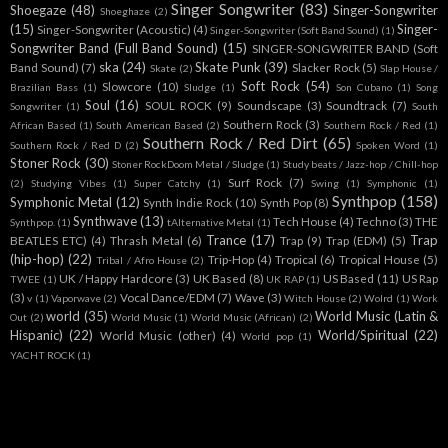
Singer Songwriter
(83)
Shoegaze
(48)
Singer-Songwriter
Shoeghaze
(2)
(15)
Singer-
Singer-Songwriter (Acoustic)
(4)
Singer-Songwriter (Soft Band Sound)
(1)
Songwriter Band (Full Band Sound)
(15)
SINGER-SONGWRITER BAND (Soft
ska
(24)
Skate Punk
(39)
Band Sound)
(7)
Slacker Rock
(5)
Skate
(2)
Slap House /
Soft Rock
(54)
Slowcore
(10)
Brazilian Bass
(1)
Sludge
(1)
Son Cubano
(1)
Song
Soul
(16)
SOUL ROCK
(9)
Soundscape
(3)
Soundtrack
(7)
Songwriter
(1)
South
Southern Rock
(3)
African Based
(1)
South American Based
(2)
Southern Rock / Red
(1)
Southern Rock / Red Dirt
(65)
Southern Rock / Red D
(2)
Spoken Word
(1)
Stoner Rock
(30)
Stoner RockDoom Metal / Sludge
(1)
Study beats / Jazz-hop / Chill-hop
Surf Rock
(7)
(2)
Studying Vibes
(1)
Super Catchy
(1)
Swing
(1)
Symphonic
(1)
Synthpop
(158)
Symphonic Metal
(12)
Synth Indie Rock
(10)
Synth Pop
(8)
Synthwave
(13)
Tech House
(4)
Techno
(3)
THE
Synthpop.
(1)
tAlternative Metal
(1)
Trance
(17)
Trap
BEATLES ETC)
(4)
Thrash Metal
(6)
Trap
(9)
Trap (EDM)
(5)
(hip-hop)
(22)
Trip-Hop
(4)
Tropical
(6)
Tropical House
(5)
Tribal / Afro House
(2)
UK / Happy Hardcore
(3)
UK Based
(8)
US Based
(11)
US Rap
TWEE
(1)
UK RAP
(1)
(3)
Vocal Dance/EDM
(7)
Wave
(3)
v
(1)
Vaporwave
(2)
Witch House
(2)
Wolrd
(1)
Work
world
(35)
World Music (Latin &
Out
(2)
World Music
(1)
World Music (African)
(2)
Hispanic)
(22)
World/Spiritual
(22)
World Music (other)
(4)
World pop
(1)
YACHT ROCK
(1)