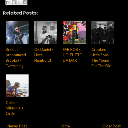
Related Posts:
Brx (it’s
Ok Daniel -
FAB ROB -
Crooked
pronounced
Hotel
HO TUTTO
Little Sons -
Brooks) -
Humboldt
DA DARTI
The Young
Everything
Eat The Old
Golsie -
Millennials
Circle
← Newer Post
Home
Older Post →