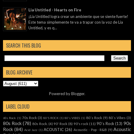
Lia Untitled - Hearts on Fire
¡Lia Untitled logra crear un ambiente que se siente fuerte!
Este tema simplemente te va a trapar con la voz de Lia
Untitled, y es q...
SEARCH THIS BLOG
BLOG ARCHIVE
Powered by
Blogger
.
LABEL CLOUD
70s Rock
(3)
80´s Rock
(9)
80´s Vibes
(3)
60s Rock
(1)
80'S ROCK
(1)
80's VIBES
(1)
80s Rock
(78)
90s
90´s Rock
(13)
80s Rock.
(4)
90' Rock
(8)
90's rock
(11)
Rock
(84)
Acoustic
ACOUSTIC
(26)
Acoustic - Pop - R&B
(9)
Acid Jazz
(1)