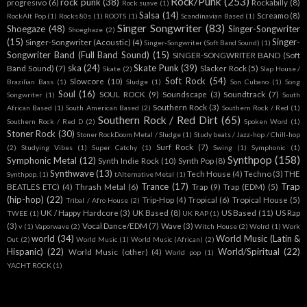
Rock/Punk
(253)
rock punk
(38)
progresivo
(6)
Rockabilly
(8)
Rock suave
(1)
Salsa
(14)
Screamo
(8)
RockAlt Pop
(1)
Rocks 80s
(1)
ROOTS
(1)
Scandinavian Based
(1)
Singer Songwriter
(83)
Shoegaze
(48)
Singer-Songwriter
Shoeghaze
(2)
(15)
Singer-
Singer-Songwriter (Acoustic)
(4)
Singer-Songwriter (Soft Band Sound)
(1)
Songwriter Band (Full Band Sound)
(15)
SINGER-SONGWRITER BAND (Soft
ska
(24)
Skate Punk
(39)
Band Sound)
(7)
Slacker Rock
(5)
Skate
(2)
Slap House /
Soft Rock
(54)
Slowcore
(10)
Brazilian Bass
(1)
Sludge
(1)
Son Cubano
(1)
Song
Soul
(16)
SOUL ROCK
(9)
Soundscape
(3)
Soundtrack
(7)
Songwriter
(1)
South
Southern Rock
(3)
African Based
(1)
South American Based
(2)
Southern Rock / Red
(1)
Southern Rock / Red Dirt
(65)
Southern Rock / Red D
(2)
Spoken Word
(1)
Stoner Rock
(30)
Stoner RockDoom Metal / Sludge
(1)
Study beats / Jazz-hop / Chill-hop
Surf Rock
(7)
(2)
Studying Vibes
(1)
Super Catchy
(1)
Swing
(1)
Symphonic
(1)
Synthpop
(158)
Symphonic Metal
(12)
Synth Indie Rock
(10)
Synth Pop
(8)
Synthwave
(13)
Tech House
(4)
Techno
(3)
THE
Synthpop.
(1)
tAlternative Metal
(1)
Trance
(17)
Trap
BEATLES ETC)
(4)
Thrash Metal
(6)
Trap
(9)
Trap (EDM)
(5)
(hip-hop)
(22)
Trip-Hop
(4)
Tropical
(6)
Tropical House
(5)
Tribal / Afro House
(2)
UK / Happy Hardcore
(3)
UK Based
(8)
US Based
(11)
US Rap
TWEE
(1)
UK RAP
(1)
(3)
Vocal Dance/EDM
(7)
Wave
(3)
v
(1)
Vaporwave
(2)
Witch House
(2)
Wolrd
(1)
Work
world
(34)
World Music (Latin &
Out
(2)
World Music
(1)
World Music (African)
(2)
Hispanic)
(22)
World/Spiritual
(22)
World Music (other)
(4)
World pop
(1)
YACHT ROCK
(1)