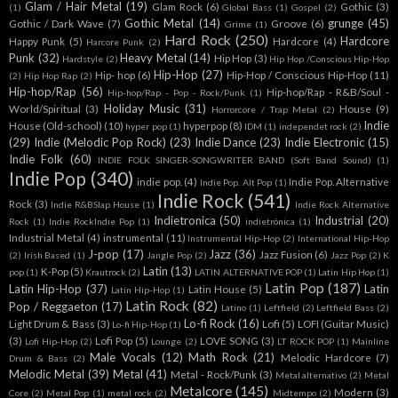
Glam / Hair Metal
(19)
Glam Rock
(6)
Gothic
(3)
(1)
Global Bass
(1)
Gospel
(2)
Gothic Metal
(14)
grunge
(45)
Gothic / Dark Wave
(7)
Groove
(6)
Grime
(1)
Hard Rock
(250)
Hardcore
Happy Punk
(5)
Hardcore
(4)
Harcore Punk
(2)
Punk
(32)
Heavy Metal
(14)
Hip Hop
(3)
Hardstyle
(2)
Hip Hop /Conscious Hip-Hop
Hip-Hop
(27)
Hip- hop
(6)
Hip-Hop / Conscious Hip-Hop
(11)
(2)
Hip Hop Rap
(2)
Hip-hop/Rap
(56)
Hip-hop/Rap - R&B/Soul -
Hip-hop/Rap - Pop - Rock/Punk
(1)
Holiday Music
(31)
World/Spiritual
(3)
House
(9)
Horrorcore / Trap Metal
(2)
Indie
House (Old-school)
(10)
hyperpop
(8)
hyper pop
(1)
IDM
(1)
independet rock
(2)
(29)
Indie (Melodic Pop Rock)
(23)
Indie Dance
(23)
Indie Electronic
(15)
Indie Folk
(60)
INDIE FOLK SINGER-SONGWRITER BAND (Soft Band Sound)
(1)
Indie Pop
(340)
indie pop.
(4)
Indie Pop. Alternative
Indie Pop. Alt Pop
(1)
Indie Rock
(541)
Rock
(3)
Indie R&BSlap House
(1)
Indie Rock Alternative
Indietronica
(50)
Industrial
(20)
Rock
(1)
Indie RockIndie Pop
(1)
indietrónica
(1)
Industrial Metal
(4)
instrumental
(11)
Instrumental Hip-Hop
(2)
International Hip-Hop
J-pop
(17)
Jazz
(36)
Jazz Fusion
(6)
(2)
Irish Based
(1)
Jangle Pop
(2)
Jazz Pop
(2)
K
Latin
(13)
K-Pop
(5)
pop
(1)
Krautrock
(2)
LATIN ALTERNATIVE POP
(1)
Latin Hip Hop
(1)
Latin Pop
(187)
Latin Hip-Hop
(37)
Latin
Latin House
(5)
Latín Hip-Hop
(1)
Latin Rock
(82)
Pop / Reggaeton
(17)
Latino
(1)
Leftfield
(2)
Leftfield Bass
(2)
Lo-fi Rock
(16)
Light Drum & Bass
(3)
Lofi
(5)
LOFI (Guitar Music)
Lo-fi Hip-Hop
(1)
(3)
Lofi Pop
(5)
LOVE SONG
(3)
Lofi Hip-Hop
(2)
Lounge
(2)
LT ROCK POP
(1)
Mainline
Male Vocals
(12)
Math Rock
(21)
Melodic Hardcore
(7)
Drum & Bass
(2)
Melodic Metal
(39)
Metal
(41)
Metal - Rock/Punk
(3)
Metal alternativo
(2)
Metal
Metalcore
(145)
Modern
(3)
Core
(2)
Metal Pop
(1)
metal rock
(2)
Midtempo
(2)