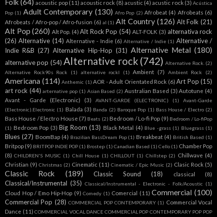
Folk
(64)
acoustic pop
(11)
acoustic rock
(8)
acustic
(4)
acustic rock
(3)
Acústica
Adult Contemporary
(130)
Afrobeat
(4)
Afrobeats
(6)
Pop
(1)
Afro Pop
(2)
Alt Country
(126)
Alt Folk
(21)
Afrobeats / Afro-pop / Afro-fusion
(6)
al
(1)
Alt Pop
(260)
Alt Rock Pop
(54)
alternativa rock
Alt Pop.
(4)
ALT-FOLK
(3)
(26)
Alternative
(14)
Alternative /
Alternative - Indie
(6)
Alternative / Indie
(1)
Alternative Metal
(180)
Indie R&B
(27)
Alternative Hip-Hop
(31)
Alternative rock
(742)
alternative pop
(54)
Alternative Rock.
(2)
Ambient
(7)
Alternative Rock90s Rock
(1)
alternative rockl
(1)
Ambient Rock
(2)
Americana
(114)
Art Pop
(15)
AOR - Adult Orientated Rock
(6)
Anthemic
(1)
art rock
(44)
Australian Based
(3)
Autotune
(4)
arternative pop
(1)
Asian Based
(2)
Avant - Garde (Electronic)
(3)
AVANT-GARDE (ELECTRONIC)
(1)
Avant-Garde
Balada
(3)
(Electronic).Electronic
(1)
Banda
(2)
Baroque Pop
(1)
Bass House / Electro
(2)
Bass House / Electro House
(7)
Bedroom / Lo-fi Pop
(9)
Beats
(2)
Bedroom / Lo-fiPop
Big Room
(13)
Bedroom Pop
(3)
Black Metal
(4)
(1)
Blue -grass
(1)
Bluegrass
(1)
Blues
(27)
BoomBap
(4)
Breakbeat
(4)
Brazilian BassDream Pop
(1)
British Based
(1)
Britpop
(9)
Chamber Pop
BRITPOP INDIE POP
(1)
Brostep
(1)
Canadian Based
(1)
Cello
(1)
(8)
Chillwave
(4)
CHILDREN'S MUSIC
(1)
Chill House
(1)
CHILLOUT
(1)
Chillstep
(2)
Christian
(9)
Cinematic
(11)
Clasic Rock
(5)
Christmas
(2)
Cinematic / Epic Music
(2)
Classic Rock
(189)
Classic Sound
(18)
classical
(8)
Classical/Instrumental
(35)
Classical/Instrumental - Electronic - Folk/Acoustic
(1)
Commercial
(100)
Cloud Hop / Emo Hip-Hop
(9)
Comercial
(11)
Comedy
(1)
Commercial Pop
(28)
Commercial Vocal
COMMERCIAL POP CONTEMPORARY
(1)
Dance
(11)
COMMERCIAL VOCAL DANCE COMMERCIAL POP CONTEMPORARY POP POP