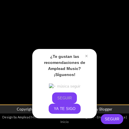
×
¿Te gustan las
recomendaciones de
Amplead Music?
¡Síguenos!
SEGUIR
YA TE SIGO
Copyright ©
2026
Amplead Music
| Powered by
Blogger
Design by
Amplead Music
- Promoviendo el talento emergente -
Envíanos tu música
|
SEGUIR
Inicio