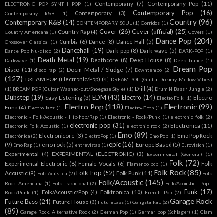
Contemporany
(7)
Contemporany Pop
(11)
ELECTRONIC POP SYNTH POP
(1)
Contemporary Pop
(16)
Contemporary
(3)
Contemporany R&B
(1)
Country
(96)
Contemporary R&B
(14)
CONTEMPORARY SOUL
(1)
Corridos
(1)
Cover
(26)
Cover (official)
(25)
Country Rap
(4)
Country Americana
(1)
Covers
(1)
Dance Pop
(204)
Cumbia
(6)
Dance
(8)
Dance Hall
(5)
Crossover Classical
(1)
Dancehall
(19)
Dark pop
(8)
Dark wave
(5)
Dance Pop Nu-disco
(2)
DARK-POP
(1)
Death Metal
(19)
Deathcore
(8)
Deep House
(8)
Darkwave
(1)
Deep Trance
(1)
Dream Pop
Disco
(11)
Doom Metal / Sludge
(7)
disco rap
(2)
Downtempo
(2)
(127)
DREAM POP (Electronic/Pop)
(4)
DREAM POP (Guitar Dreamy Mellow Vibes)
Drill
(4)
(1)
DREAM POP (Guitar Washed-out/Shoegaze Style)
(1)
Drum N Bass / Jungle
(2)
Dubstep
(19)
EDM
(43)
Electro
(14)
Easy Listening
(3)
Electro
Electro Folk
(1)
Electro Pop
(118)
Electronic
(99)
Funk
(4)
Electro Jazz
(1)
Electro-Goth
(1)
Electronic - Folk/Acoustic - Hip-hop/Rap
(1)
Electronic - Rock/Punk
(1)
electronic folk
(2)
electronic pop
(31)
Electronica
(11)
Electronic Folk Acoustic
(1)
electronic rock
(2)
Emo
(89)
Electronicore
(3)
Emo Pop Rock
Electrónica
(2)
ElectroPop
(1)
Emo Pop
(1)
epic
(16)
(9)
emo rock
(5)
Europe Based
(5)
Emo Rap
(1)
entrevistas
(1)
Eurovision
(1)
Experimental
(4)
EXPERIMENTAL (ELECTRONIC)
(3)
Experimental (General)
(1)
Folk
(72)
Experimental Electronic
(8)
Female Vocals
(6)
Folk
Flamenco pop
(1)
Folk Rock
(85)
Folk Pop
(52)
Acoustic
(9)
Folk Punk
(11)
Folk Acústica
(2)
Folk
Folk/Acoustic
(145)
Rock. Americana
(1)
Folk Tradicional
(2)
Folk/Acoustic - Pop -
Funk
(17)
Folk/Acoustic/Pop
(4)
Folktronica
(10)
Rock/Punk
(1)
French Pop
(2)
Garage Rock
Future Bass
(24)
Future House
(3)
Futurebass
(1)
Gangsta Rap
(2)
(89)
Garage Rock. Alternative Rock
(2)
German Pop
(1)
German pop (Schlager)
(1)
Glam