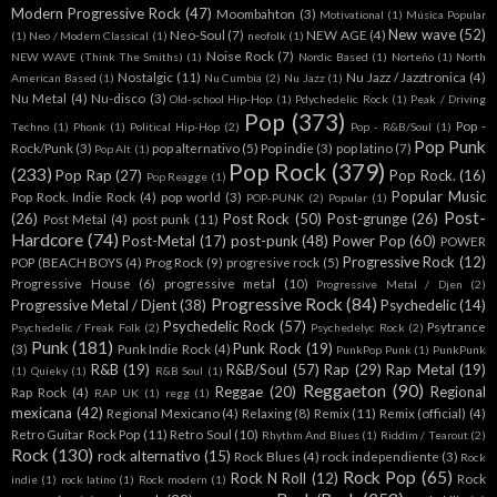
Modern Progressive Rock
(47)
Moombahton
(3)
Motivational
(1)
Música Popular
New wave
(52)
Neo-Soul
(7)
NEW AGE
(4)
(1)
Neo / Modern Classical
(1)
neofolk
(1)
Noise Rock
(7)
NEW WAVE (Think The Smiths)
(1)
Nordic Based
(1)
Norteño
(1)
North
Nostalgic
(11)
Nu Jazz / Jazztronica
(4)
American Based
(1)
Nu Cumbia
(2)
Nu Jazz
(1)
Nu Metal
(4)
Nu-disco
(3)
Old-school Hip-Hop
(1)
Pdychedelic Rock
(1)
Peak / Driving
Pop
(373)
Pop -
Techno
(1)
Phonk
(1)
Political Hip-Hop
(2)
Pop - R&B/Soul
(1)
Pop Punk
Rock/Punk
(3)
pop alternativo
(5)
Pop indie
(3)
pop latino
(7)
Pop Alt
(1)
Pop Rock
(379)
(233)
Pop Rap
(27)
Pop Rock.
(16)
Pop Reagge
(1)
Popular Music
Pop Rock. Indie Rock
(4)
pop world
(3)
POP-PUNK
(2)
Popular
(1)
Post-
(26)
Post Rock
(50)
Post-grunge
(26)
Post Metal
(4)
post punk
(11)
Hardcore
(74)
Post-Metal
(17)
post-punk
(48)
Power Pop
(60)
POWER
Progressive Rock
(12)
POP (BEACH BOYS
(4)
Prog Rock
(9)
progresive rock
(5)
Progressive House
(6)
progressive metal
(10)
Progressive Metal / Djen
(2)
Progressive Rock
(84)
Progressive Metal / Djent
(38)
Psychedelic
(14)
Psychedelic Rock
(57)
Psytrance
Psychedelic / Freak Folk
(2)
Psychedelyc Rock
(2)
Punk
(181)
Punk Rock
(19)
(3)
Punk Indie Rock
(4)
PunkPop Punk
(1)
PunkPunk
R&B
(19)
R&B/Soul
(57)
Rap
(29)
Rap Metal
(19)
(1)
Quieky
(1)
R&B Soul
(1)
Reggaeton
(90)
Reggae
(20)
Regional
Rap Rock
(4)
RAP UK
(1)
regg
(1)
mexicana
(42)
Regional Mexicano
(4)
Relaxing
(8)
Remix
(11)
Remix (official)
(4)
Retro Guitar Rock Pop
(11)
Retro Soul
(10)
Rhythm And Blues
(1)
Riddim / Tearout
(2)
Rock
(130)
rock alternativo
(15)
Rock Blues
(4)
rock independiente
(3)
Rock
Rock Pop
(65)
Rock N Roll
(12)
Rock
indie
(1)
rock latino
(1)
Rock modern
(1)