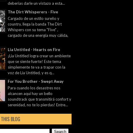
deberías darle un vistazo a esta...
The Dirt Whisperers - Five
Cargado de un estilo sureño y
country, llega la banda The Dirt
Whispers con su tema "Five" ,
cargado de una energía muy cálida,
Lia Untitled - Hearts on Fire
¡Lia Untitled logra crear un ambiente
que se siente fuerte! Este tema
simplemente te va a trapar con la
voz de Lia Untitled, y es q...
For You Brother - Swept Away
Para cuando los desastres nos
alcancen aquí hay un bello
soundtrack que transmitirá confort y
serenidad, no te lo pierdas! Entre...
 THIS BLOG