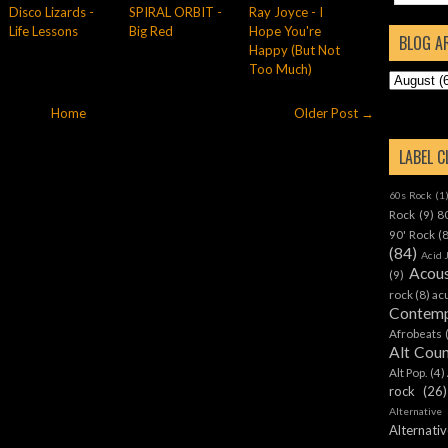
Disco Lizards -
SPIRAL ORBIT -
Ray Joyce - I
Life Lessons
Big Red
Hope You're
BLOG A
Happy (But Not
Too Much)
Home
Older Post →
LABEL 
60s Rock
(1
Rock
(9)
8
90' Rock
(
(84)
Acid 
Acous
(9)
rock
(8)
ac
Contemp
Afrobeats
Alt Cou
Alt Pop.
(4)
rock
(26)
Alternative
Alternat