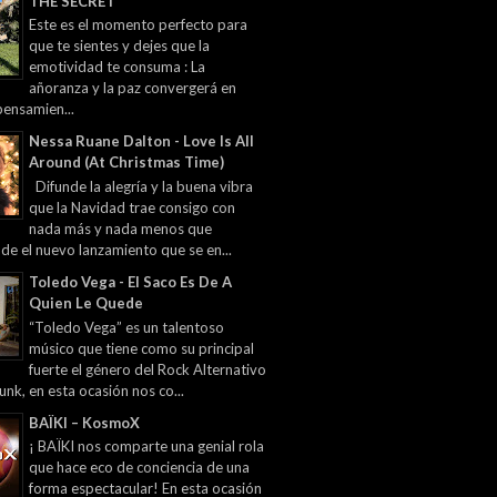
THE SECRET
Este es el momento perfecto para
que te sientes y dejes que la
emotividad te consuma : La
añoranza y la paz convergerá en
pensamien...
Nessa Ruane Dalton - Love Is All
Around (At Christmas Time)
Difunde la alegría y la buena vibra
que la Navidad trae consigo con
nada más y nada menos que
 de el nuevo lanzamiento que se en...
Toledo Vega - El Saco Es De A
Quien Le Quede
“Toledo Vega” es un talentoso
músico que tiene como su principal
fuerte el género del Rock Alternativo
unk, en esta ocasión nos co...
BAÏKI – KosmoX
¡ BAÏKI nos comparte una genial rola
que hace eco de conciencia de una
forma espectacular! En esta ocasión