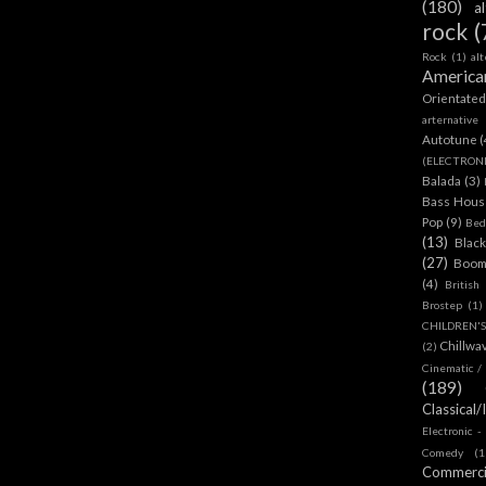
(180)
a
rock
(
Rock
(1)
al
America
Orientate
arternative
Autotune
(
(ELECTRON
Balada
(3)
Bass House
Pop
(9)
Bed
(13)
Blac
(27)
Boom
(4)
British
Brostep
(1)
CHILDREN'
Chillwa
(2)
Cinematic /
(189)
Classical/
Electronic -
Comedy
(1
Commerc