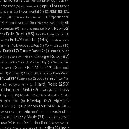
Emo Pop Rock
(9)
1)
Emo Pop
(1)
epic
(16)
emo rock
(5)
Europe
entrevistas
(1)
Experimental
(4)
EXPERIMENTAL
Eurovision
(1)
NIC)
(3)
Experimental
Experimental (General)
(1)
Folk
(8)
Female Vocals
(6)
Flamenco pop
(1)
Folk Pop
(52)
 Acoustic
(9)
Folk Acústica
(2)
Folk Rock
(85)
(11)
Folk Rock. Americana
(1)
Folk/Acoustic
(145)
onal
(2)
Folk/Acoustic -
Folk/Acoustic/Pop
(4)
Folktronica
(10)
Punk
(1)
Funk
(17)
Future Bass
(24)
Future House
2)
Garage Rock
(89)
ass
(1)
Gangsta Rap
(2)
. Alternative Rock
(2)
German Pop
(1)
German pop
Glam / Hair Metal
(19)
Glam Rock
1)
Glam
(1)
Gothic
(3)
Gothic / Dark Wave
ass
(1)
Gospel
(2)
 Metal
(14)
grunge
(45)
Groove
(6)
Grime
(1)
Hard Rock
(250)
k
(5)
Harcore Punk
(2)
Hardcore Punk
(32)
Heavy
(4)
Hardstyle
(2)
)
Hip Hop
(3)
Hip Hop /Conscious Hip-Hop
(2)
Hip
Hip-Hop
(27)
Hip- hop
(6)
Hip-Hop /
2)
Hip-hop/Rap
(56)
 Hip-Hop
(11)
Hip-hop/Rap
Hip-hop/Rap - R&B/Soul -
ock/Punk
(1)
Holiday Music
(31)
itual
(3)
Horrorcore / Trap
ouse
(9)
House (Old-school)
(10)
hyper pop
(1)
Indie
(29)
Indie
8)
IDM
(1)
independet rock
(2)