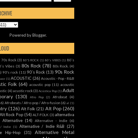
RCHIVE
Powered by
Blogger
.
CLOUD
70s Rock
(3)
80´s
)
80'S ROCK
(1)
80's VIBES
(1)
80s Rock
(78)
0´s Vibes
(3)
80s Rock.
(4)
90s Rock
90´s Rock
(13)
8)
90's rock
(11)
ACOUSTIC
(26)
Acoustic - Pop - R&B
Jazz
(1)
tic Folk
(64)
acoustic pop
(11)
acoustic
Adult
ustic
(4)
acustic rock
(3)
Acústica Pop
(1)
orary
(130)
Afrobeat
(4)
Afro Pop
(2)
(6)
Afrobeats / Afro-pop / Afro-fusion
(6)
al
(1)
ntry
(126)
Alt Pop
(260)
Alt Folk
(21)
Alt Rock Pop
(54)
alternativa
ALT-FOLK
(3)
Alternative
(14)
Alternative - Indie
(6)
Alternative / Indie R&B
(27)
 / Indie
(1)
Alternative Metal
ive Hip-Hop
(31)