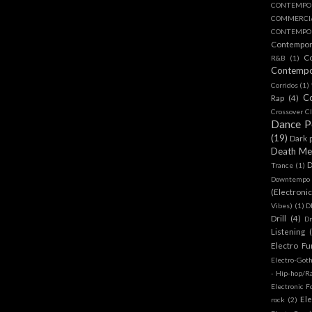
CONTEMPO
COMMERC
CONTEMPOR
Contempo
C
R&B
(1)
Contemp
Corridos
(1)
C
Rap
(4)
Crossover Cl
Dance 
(19)
Dark 
Death Me
D
Trance
(1)
Downtempo
(Electroni
Vibes)
(1)
D
Drill
(4)
D
Listening
Electro Fu
Electro-Got
- Hip-hop/R
Electronic F
Ele
rock
(2)