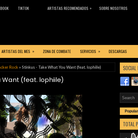
»
EBOOK
TIKTOK
ARTISTAS RECOMENDADOS
SOBRE NOSOTROS
»
»
ARTISTAS DEL MES
ZONA DE COMBATE
SERVICIOS
DESCARGAS
SOCIAL 
acker Rock
» Stinkus - Take What You Want (feat. lophiile)
Want (feat. lophiile)
Popula
TOTAL 