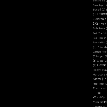
ElectroPop
(
Emo Rap
(1)
Based
(5)
(ELECTRO
Electronic
(72)
Folk
Folk Punk
Folk Tradici
Pop - Rock/
French Pop
(
(3)
Futureb
Garage Rock
(Schlager)
(
(6)
Global B
Gothic
(7)
Happy Pun
Hardcore
Metal
(14
Hop Rap
(
Conscious
- Pop - R
World/Spir
H
Metal
(2)
hyperpop
(