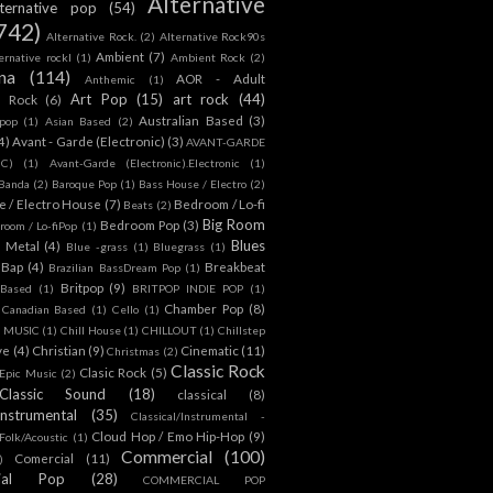
Alternative
lternative pop
(54)
742)
Alternative Rock.
(2)
Alternative Rock90s
Ambient
(7)
ternative rockl
(1)
Ambient Rock
(2)
na
(114)
AOR - Adult
Anthemic
(1)
Art Pop
(15)
art rock
(44)
d Rock
(6)
Australian Based
(3)
 pop
(1)
Asian Based
(2)
4)
Avant - Garde (Electronic)
(3)
AVANT-GARDE
IC)
(1)
Avant-Garde (Electronic).Electronic
(1)
Banda
(2)
Baroque Pop
(1)
Bass House / Electro
(2)
 / Electro House
(7)
Bedroom / Lo-fi
Beats
(2)
Big Room
Bedroom Pop
(3)
room / Lo-fiPop
(1)
Blues
k Metal
(4)
Blue -grass
(1)
Bluegrass
(1)
Bap
(4)
Breakbeat
Brazilian BassDream Pop
(1)
Britpop
(9)
 Based
(1)
BRITPOP INDIE POP
(1)
Chamber Pop
(8)
Canadian Based
(1)
Cello
(1)
S MUSIC
(1)
Chill House
(1)
CHILLOUT
(1)
Chillstep
ve
(4)
Christian
(9)
Cinematic
(11)
Christmas
(2)
Classic Rock
Clasic Rock
(5)
 Epic Music
(2)
Classic Sound
(18)
classical
(8)
Instrumental
(35)
Classical/Instrumental -
Cloud Hop / Emo Hip-Hop
(9)
 Folk/Acoustic
(1)
Commercial
(100)
Comercial
(11)
)
ial Pop
(28)
COMMERCIAL POP