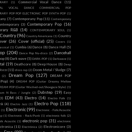
Commercial Vocal Dance
(11)
RARY
(1)
IAL VOCAL DANCE COMMERCIAL POP
ARY POP POP ELECTRONIC POP SYNTH POP
(1)
rany
(7)
Contemporany Pop
(11)
Contemporany
Contemporary Pop
(16)
ontemporary
(3)
orary R&B
(14)
CONTEMPORARY SOUL
(1)
Country
(96)
Country
Country Americana
(1)
over
(26)
Cover (official)
(25)
Covers
(1)
Cumbia
(6)
Dance
(8)
Dance Hall
(5)
assical
(1)
Pop
(204)
Dancehall
Dance Pop Nu-disco
(2)
pop
(8)
Dark wave
(5)
DARK-POP
(1)
Darkwave
(1)
tal
(19)
Deathcore
(8)
Deep House
(8)
Deep
isco
(11)
Doom Metal / Sludge
(7)
disco rap
(2)
Dream Pop
(127)
DREAM POP
(2)
c/Pop)
(4)
DREAM POP (Guitar Dreamy Mellow
REAM POP (Guitar Washed-out/Shoegaze Style)
(1)
Dubstep
(19)
Easy
rum N Bass / Jungle
(2)
EDM
(43)
Electro
(14)
(3)
Electro Folk
(1)
Electro Pop
(118)
nk
(4)
Electro Jazz
(1)
Electronic
(99)
h
(1)
Electronic - Folk/Acoustic
ap
(1)
Electronic - Rock/Punk
(1)
electronic folk
(2)
electronic pop
(31)
olk Acoustic
(1)
electronic
ctronica
(11)
Electronicore
(3)
Electrónica
(2)
Emo
(89)