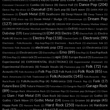
Country Americana
(1)
Covers
(1)
Dance Pop
(204)
Cumbia
(6)
Dance
(8)
Dance Hall
(5)
Crossover Classical
(1)
Dancehall
(19)
Dark pop
(8)
Dark wave
(5)
Dance Pop Nu-disco
(2)
DARK-POP
(1)
Death Metal
(19)
Deathcore
(8)
Deep House
(8)
Darkwave
(1)
Deep Trance
(1)
Dream Pop
Disco
(11)
Doom Metal / Sludge
(7)
disco rap
(2)
Downtempo
(2)
(127)
DREAM POP (Electronic/Pop)
(4)
DREAM POP (Guitar Dreamy Mellow Vibes)
Drill
(4)
(1)
DREAM POP (Guitar Washed-out/Shoegaze Style)
(1)
Drum N Bass / Jungle
(2)
Dubstep
(19)
EDM
(43)
Electro
(14)
Easy Listening
(3)
Electro
Electro Folk
(1)
Electro Pop
(118)
Electronic
(99)
Funk
(4)
Electro Jazz
(1)
Electro-Goth
(1)
Electronic - Folk/Acoustic - Hip-hop/Rap
(1)
Electronic - Rock/Punk
(1)
electronic folk
(2)
electronic pop
(31)
Electronica
(11)
Electronic Folk Acoustic
(1)
electronic rock
(2)
Emo
(89)
Electronicore
(3)
Emo Pop Rock
Electrónica
(2)
ElectroPop
(1)
Emo Pop
(1)
epic
(16)
(9)
emo rock
(5)
Europe Based
(5)
Emo Rap
(1)
entrevistas
(1)
Eurovision
(1)
Experimental
(4)
EXPERIMENTAL (ELECTRONIC)
(3)
Experimental (General)
(1)
Folk
(72)
Experimental Electronic
(8)
Female Vocals
(6)
Folk
Flamenco pop
(1)
Folk Rock
(85)
Folk Pop
(52)
Acoustic
(9)
Folk Punk
(11)
Folk Acústica
(2)
Folk
Folk/Acoustic
(145)
Rock. Americana
(1)
Folk Tradicional
(2)
Folk/Acoustic - Pop -
Funk
(17)
Folk/Acoustic/Pop
(4)
Folktronica
(10)
Rock/Punk
(1)
French Pop
(2)
Garage Rock
Future Bass
(24)
Future House
(3)
Futurebass
(1)
Gangsta Rap
(2)
(89)
Garage Rock. Alternative Rock
(2)
German Pop
(1)
German pop (Schlager)
(1)
Glam
Glam / Hair Metal
(19)
Glam Rock
(6)
Gothic
(3)
(1)
Global Bass
(1)
Gospel
(2)
Gothic Metal
(14)
grunge
(45)
Gothic / Dark Wave
(7)
Groove
(6)
Grime
(1)
Hard Rock
(250)
Hardcore
Happy Punk
(5)
Hardcore
(4)
Harcore Punk
(2)
Punk
(32)
Heavy Metal
(14)
Hip Hop
(3)