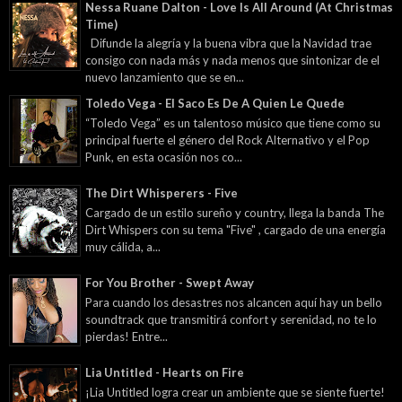
Nessa Ruane Dalton - Love Is All Around (At Christmas
Time)
Difunde la alegría y la buena vibra que la Navidad trae
consigo con nada más y nada menos que sintonizar de el
nuevo lanzamiento que se en...
Toledo Vega - El Saco Es De A Quien Le Quede
“Toledo Vega” es un talentoso músico que tiene como su
principal fuerte el género del Rock Alternativo y el Pop
Punk, en esta ocasión nos co...
The Dirt Whisperers - Five
Cargado de un estilo sureño y country, llega la banda The
Dirt Whispers con su tema "Five" , cargado de una energía
muy cálida, a...
For You Brother - Swept Away
Para cuando los desastres nos alcancen aquí hay un bello
soundtrack que transmitirá confort y serenidad, no te lo
pierdas! Entre...
Lia Untitled - Hearts on Fire
¡Lia Untitled logra crear un ambiente que se siente fuerte!