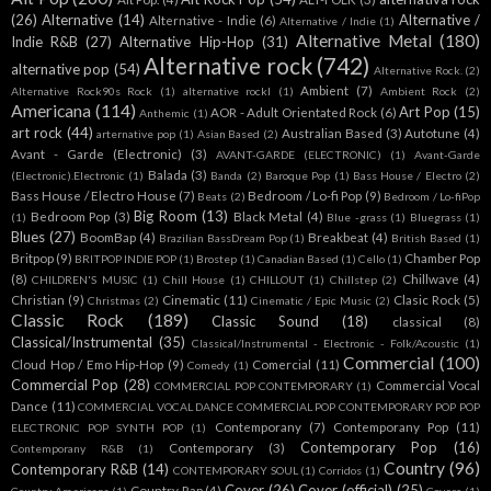
(26)
Alternative
(14)
Alternative /
Alternative - Indie
(6)
Alternative / Indie
(1)
Alternative Metal
(180)
Indie R&B
(27)
Alternative Hip-Hop
(31)
Alternative rock
(742)
alternative pop
(54)
Alternative Rock.
(2)
Ambient
(7)
Alternative Rock90s Rock
(1)
alternative rockl
(1)
Ambient Rock
(2)
Americana
(114)
Art Pop
(15)
AOR - Adult Orientated Rock
(6)
Anthemic
(1)
art rock
(44)
Australian Based
(3)
Autotune
(4)
arternative pop
(1)
Asian Based
(2)
Avant - Garde (Electronic)
(3)
AVANT-GARDE (ELECTRONIC)
(1)
Avant-Garde
Balada
(3)
(Electronic).Electronic
(1)
Banda
(2)
Baroque Pop
(1)
Bass House / Electro
(2)
Bass House / Electro House
(7)
Bedroom / Lo-fi Pop
(9)
Beats
(2)
Bedroom / Lo-fiPop
Big Room
(13)
Bedroom Pop
(3)
Black Metal
(4)
(1)
Blue -grass
(1)
Bluegrass
(1)
Blues
(27)
BoomBap
(4)
Breakbeat
(4)
Brazilian BassDream Pop
(1)
British Based
(1)
Britpop
(9)
Chamber Pop
BRITPOP INDIE POP
(1)
Brostep
(1)
Canadian Based
(1)
Cello
(1)
(8)
Chillwave
(4)
CHILDREN'S MUSIC
(1)
Chill House
(1)
CHILLOUT
(1)
Chillstep
(2)
Christian
(9)
Cinematic
(11)
Clasic Rock
(5)
Christmas
(2)
Cinematic / Epic Music
(2)
Classic Rock
(189)
Classic Sound
(18)
classical
(8)
Classical/Instrumental
(35)
Classical/Instrumental - Electronic - Folk/Acoustic
(1)
Commercial
(100)
Cloud Hop / Emo Hip-Hop
(9)
Comercial
(11)
Comedy
(1)
Commercial Pop
(28)
Commercial Vocal
COMMERCIAL POP CONTEMPORARY
(1)
Dance
(11)
COMMERCIAL VOCAL DANCE COMMERCIAL POP CONTEMPORARY POP POP
Contemporany
(7)
Contemporany Pop
(11)
ELECTRONIC POP SYNTH POP
(1)
Contemporary Pop
(16)
Contemporary
(3)
Contemporany R&B
(1)
Country
(96)
Contemporary R&B
(14)
CONTEMPORARY SOUL
(1)
Corridos
(1)
Cover
(26)
Cover (official)
(25)
Country Rap
(4)