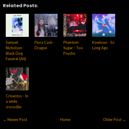
Related Posts:
Samuel
Flora Cash -
Phantom
Kowloon - So
Nicholson -
Dragon
Sugar - Too
Long Ago
Black Dog
Psycho
Funeral (Alt)
Crisantos - In
a while
crocodile
← Newer Post
Home
Older Post →