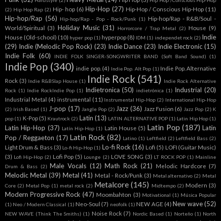
Hardstyle
(2)
Hip Hop /Conscious Hip-Hop
Hip-Hop
(27)
Hip- hop
(6)
Hip-Hop / Conscious Hip-Hop
(11)
(2)
Hip Hop Rap
(2)
Hip-hop/Rap
(56)
Hip-hop/Rap - R&B/Soul -
Hip-hop/Rap - Pop - Rock/Punk
(1)
Holiday Music
(31)
World/Spiritual
(3)
House
(9)
Horrorcore / Trap Metal
(2)
Indie
House (Old-school)
(10)
hyperpop
(8)
hyper pop
(1)
IDM
(1)
independet rock
(2)
(29)
Indie (Melodic Pop Rock)
(23)
Indie Dance
(23)
Indie Electronic
(15)
Indie Folk
(60)
INDIE FOLK SINGER-SONGWRITER BAND (Soft Band Sound)
(1)
Indie Pop
(340)
indie pop.
(4)
Indie Pop. Alternative
Indie Pop. Alt Pop
(1)
Indie Rock
(541)
Rock
(3)
Indie R&BSlap House
(1)
Indie Rock Alternative
Indietronica
(50)
Industrial
(20)
Rock
(1)
Indie RockIndie Pop
(1)
indietrónica
(1)
Industrial Metal
(4)
instrumental
(11)
Instrumental Hip-Hop
(2)
International Hip-Hop
J-pop
(17)
Jazz
(36)
Jazz Fusion
(6)
(2)
Irish Based
(1)
Jangle Pop
(2)
Jazz Pop
(2)
K
Latin
(13)
K-Pop
(5)
pop
(1)
Krautrock
(2)
LATIN ALTERNATIVE POP
(1)
Latin Hip Hop
(1)
Latin Pop
(187)
Latin Hip-Hop
(37)
Latin
Latin House
(5)
Latín Hip-Hop
(1)
Latin Rock
(82)
Pop / Reggaeton
(17)
Latino
(1)
Leftfield
(2)
Leftfield Bass
(2)
Lo-fi Rock
(16)
Light Drum & Bass
(3)
Lofi
(5)
LOFI (Guitar Music)
Lo-fi Hip-Hop
(1)
(3)
Lofi Pop
(5)
LOVE SONG
(3)
Lofi Hip-Hop
(2)
Lounge
(2)
LT ROCK POP
(1)
Mainline
Male Vocals
(12)
Math Rock
(21)
Melodic Hardcore
(7)
Drum & Bass
(2)
Melodic Metal
(39)
Metal
(41)
Metal - Rock/Punk
(3)
Metal alternativo
(2)
Metal
Metalcore
(145)
Modern
(3)
Core
(2)
Metal Pop
(1)
metal rock
(2)
Midtempo
(2)
Modern Progressive Rock
(47)
Moombahton
(3)
Motivational
(1)
Música Popular
New wave
(52)
Neo-Soul
(7)
NEW AGE
(4)
(1)
Neo / Modern Classical
(1)
neofolk
(1)
Noise Rock
(7)
NEW WAVE (Think The Smiths)
(1)
Nordic Based
(1)
Norteño
(1)
North