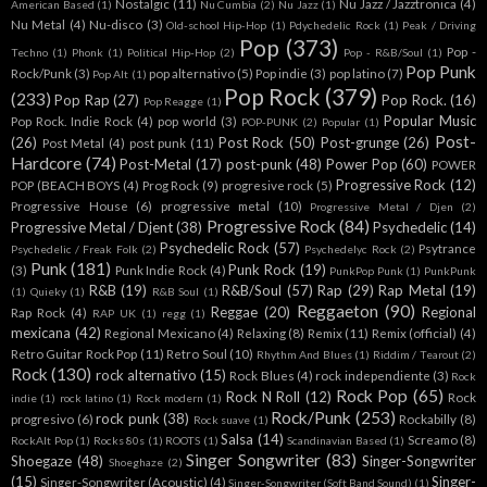
Nostalgic
(11)
Nu Jazz / Jazztronica
(4)
American Based
(1)
Nu Cumbia
(2)
Nu Jazz
(1)
Nu Metal
(4)
Nu-disco
(3)
Old-school Hip-Hop
(1)
Pdychedelic Rock
(1)
Peak / Driving
Pop
(373)
Pop -
Techno
(1)
Phonk
(1)
Political Hip-Hop
(2)
Pop - R&B/Soul
(1)
Pop Punk
Rock/Punk
(3)
pop alternativo
(5)
Pop indie
(3)
pop latino
(7)
Pop Alt
(1)
Pop Rock
(379)
(233)
Pop Rap
(27)
Pop Rock.
(16)
Pop Reagge
(1)
Popular Music
Pop Rock. Indie Rock
(4)
pop world
(3)
POP-PUNK
(2)
Popular
(1)
Post-
(26)
Post Rock
(50)
Post-grunge
(26)
Post Metal
(4)
post punk
(11)
Hardcore
(74)
Post-Metal
(17)
post-punk
(48)
Power Pop
(60)
POWER
Progressive Rock
(12)
POP (BEACH BOYS
(4)
Prog Rock
(9)
progresive rock
(5)
Progressive House
(6)
progressive metal
(10)
Progressive Metal / Djen
(2)
Progressive Rock
(84)
Progressive Metal / Djent
(38)
Psychedelic
(14)
Psychedelic Rock
(57)
Psytrance
Psychedelic / Freak Folk
(2)
Psychedelyc Rock
(2)
Punk
(181)
Punk Rock
(19)
(3)
Punk Indie Rock
(4)
PunkPop Punk
(1)
PunkPunk
R&B
(19)
R&B/Soul
(57)
Rap
(29)
Rap Metal
(19)
(1)
Quieky
(1)
R&B Soul
(1)
Reggaeton
(90)
Reggae
(20)
Regional
Rap Rock
(4)
RAP UK
(1)
regg
(1)
mexicana
(42)
Regional Mexicano
(4)
Relaxing
(8)
Remix
(11)
Remix (official)
(4)
Retro Guitar Rock Pop
(11)
Retro Soul
(10)
Rhythm And Blues
(1)
Riddim / Tearout
(2)
Rock
(130)
rock alternativo
(15)
Rock Blues
(4)
rock independiente
(3)
Rock
Rock Pop
(65)
Rock N Roll
(12)
Rock
indie
(1)
rock latino
(1)
Rock modern
(1)
Rock/Punk
(253)
rock punk
(38)
progresivo
(6)
Rockabilly
(8)
Rock suave
(1)
Salsa
(14)
Screamo
(8)
RockAlt Pop
(1)
Rocks 80s
(1)
ROOTS
(1)
Scandinavian Based
(1)
Singer Songwriter
(83)
Shoegaze
(48)
Singer-Songwriter
Shoeghaze
(2)
(15)
Singer-
Singer-Songwriter (Acoustic)
(4)
Singer-Songwriter (Soft Band Sound)
(1)