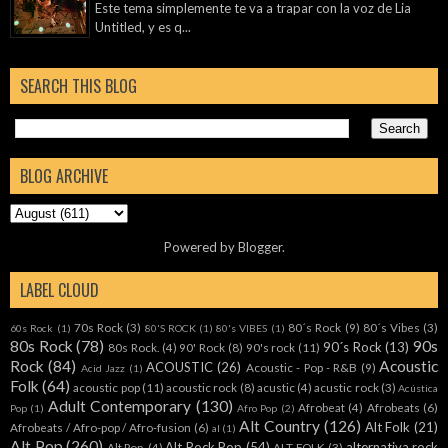
Este tema simplemente te va a trapar con la voz de Lia
Untitled, y es q...
SEARCH THIS BLOG
BLOG ARCHIVE
Powered by
Blogger
.
LABEL CLOUD
70s Rock
(3)
80´s Rock
(9)
80´s Vibes
(3)
60s Rock
(1)
80'S ROCK
(1)
80's VIBES
(1)
80s Rock
(78)
90s
90´s Rock
(13)
80s Rock.
(4)
90' Rock
(8)
90's rock
(11)
Rock
(84)
Acoustic
ACOUSTIC
(26)
Acoustic - Pop - R&B
(9)
Acid Jazz
(1)
Folk
(64)
acoustic pop
(11)
acoustic rock
(8)
acustic
(4)
acustic rock
(3)
Acústica
Adult Contemporary
(130)
Afrobeat
(4)
Afrobeats
(6)
Pop
(1)
Afro Pop
(2)
Alt Country
(126)
Alt Folk
(21)
Afrobeats / Afro-pop / Afro-fusion
(6)
al
(1)
Alt Pop
(260)
Alt Rock Pop
(54)
alternativa rock
Alt Pop.
(4)
ALT-FOLK
(3)