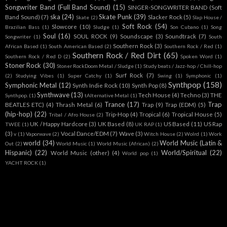
Songwriter Band (Full Band Sound)
(15)
SINGER-SONGWRITER BAND (Soft
ska
(24)
Skate Punk
(39)
Band Sound)
(7)
Slacker Rock
(5)
Skate
(2)
Slap House /
Soft Rock
(54)
Slowcore
(10)
Brazilian Bass
(1)
Sludge
(1)
Son Cubano
(1)
Song
Soul
(16)
SOUL ROCK
(9)
Soundscape
(3)
Soundtrack
(7)
Songwriter
(1)
South
Southern Rock
(3)
African Based
(1)
South American Based
(2)
Southern Rock / Red
(1)
Southern Rock / Red Dirt
(65)
Southern Rock / Red D
(2)
Spoken Word
(1)
Stoner Rock
(30)
Stoner RockDoom Metal / Sludge
(1)
Study beats / Jazz-hop / Chill-hop
Surf Rock
(7)
(2)
Studying Vibes
(1)
Super Catchy
(1)
Swing
(1)
Symphonic
(1)
Synthpop
(158)
Symphonic Metal
(12)
Synth Indie Rock
(10)
Synth Pop
(8)
Synthwave
(13)
Tech House
(4)
Techno
(3)
THE
Synthpop.
(1)
tAlternative Metal
(1)
Trance
(17)
Trap
BEATLES ETC)
(4)
Thrash Metal
(6)
Trap
(9)
Trap (EDM)
(5)
(hip-hop)
(22)
Trip-Hop
(4)
Tropical
(6)
Tropical House
(5)
Tribal / Afro House
(2)
UK / Happy Hardcore
(3)
UK Based
(8)
US Based
(11)
US Rap
TWEE
(1)
UK RAP
(1)
(3)
Vocal Dance/EDM
(7)
Wave
(3)
v
(1)
Vaporwave
(2)
Witch House
(2)
Wolrd
(1)
Work
world
(34)
World Music (Latin &
Out
(2)
World Music
(1)
World Music (African)
(2)
Hispanic)
(22)
World/Spiritual
(22)
World Music (other)
(4)
World pop
(1)
YACHT ROCK
(1)