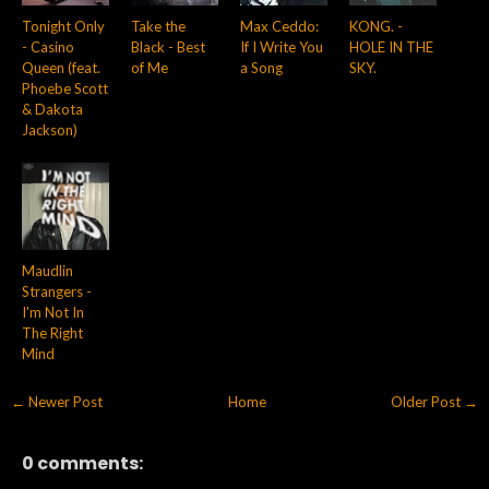
Tonight Only
Take the
Max Ceddo:
KONG. -
- Casino
Black - Best
If I Write You
HOLE IN THE
Queen (feat.
of Me
a Song
SKY.
Phoebe Scott
& Dakota
Jackson)
Maudlin
Strangers -
I'm Not In
The Right
Mind
← Newer Post
Home
Older Post →
0 comments: