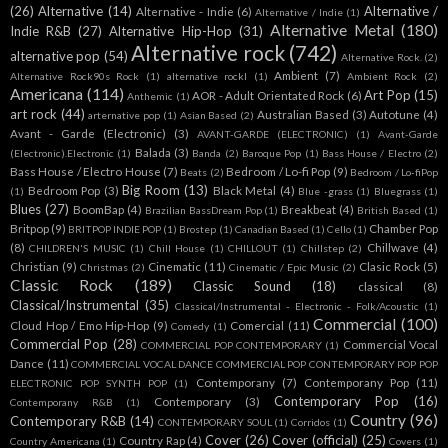
(26)
Alternative
(14)
Alternative /
Alternative - Indie
(6)
Alternative / Indie
(1)
Alternative Metal
(180)
Indie R&B
(27)
Alternative Hip-Hop
(31)
Alternative rock
(742)
alternative pop
(54)
Alternative Rock.
(2)
Ambient
(7)
Alternative Rock90s Rock
(1)
alternative rockl
(1)
Ambient Rock
(2)
Americana
(114)
Art Pop
(15)
AOR - Adult Orientated Rock
(6)
Anthemic
(1)
art rock
(44)
Australian Based
(3)
Autotune
(4)
arternative pop
(1)
Asian Based
(2)
Avant - Garde (Electronic)
(3)
AVANT-GARDE (ELECTRONIC)
(1)
Avant-Garde
Balada
(3)
(Electronic).Electronic
(1)
Banda
(2)
Baroque Pop
(1)
Bass House / Electro
(2)
Bass House / Electro House
(7)
Bedroom / Lo-fi Pop
(9)
Beats
(2)
Bedroom / Lo-fiPop
Big Room
(13)
Bedroom Pop
(3)
Black Metal
(4)
(1)
Blue -grass
(1)
Bluegrass
(1)
Blues
(27)
BoomBap
(4)
Breakbeat
(4)
Brazilian BassDream Pop
(1)
British Based
(1)
Britpop
(9)
Chamber Pop
BRITPOP INDIE POP
(1)
Brostep
(1)
Canadian Based
(1)
Cello
(1)
(8)
Chillwave
(4)
CHILDREN'S MUSIC
(1)
Chill House
(1)
CHILLOUT
(1)
Chillstep
(2)
Christian
(9)
Cinematic
(11)
Clasic Rock
(5)
Christmas
(2)
Cinematic / Epic Music
(2)
Classic Rock
(189)
Classic Sound
(18)
classical
(8)
Classical/Instrumental
(35)
Classical/Instrumental - Electronic - Folk/Acoustic
(1)
Commercial
(100)
Cloud Hop / Emo Hip-Hop
(9)
Comercial
(11)
Comedy
(1)
Commercial Pop
(28)
Commercial Vocal
COMMERCIAL POP CONTEMPORARY
(1)
Dance
(11)
COMMERCIAL VOCAL DANCE COMMERCIAL POP CONTEMPORARY POP POP
Contemporany
(7)
Contemporany Pop
(11)
ELECTRONIC POP SYNTH POP
(1)
Contemporary Pop
(16)
Contemporary
(3)
Contemporany R&B
(1)
Country
(96)
Contemporary R&B
(14)
CONTEMPORARY SOUL
(1)
Corridos
(1)
Cover
(26)
Cover (official)
(25)
Country Rap
(4)
Country Americana
(1)
Covers
(1)