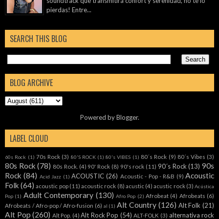
soundtrack que transmitirá confort y serenidad, no te lo
pierdas! Entre...
SEARCH THIS BLOG
BLOG ARCHIVE
Powered by
Blogger
.
LABEL CLOUD
70s Rock
(3)
80´s Rock
(9)
80´s Vibes
(3)
60s Rock
(1)
80'S ROCK
(1)
80's VIBES
(1)
80s Rock
(78)
90s
90´s Rock
(13)
80s Rock.
(4)
90' Rock
(8)
90's rock
(11)
Rock
(84)
Acoustic
ACOUSTIC
(26)
Acoustic - Pop - R&B
(9)
Acid Jazz
(1)
Folk
(64)
acoustic pop
(11)
acoustic rock
(8)
acustic
(4)
acustic rock
(3)
Acústica
Adult Contemporary
(130)
Afrobeat
(4)
Afrobeats
(6)
Pop
(1)
Afro Pop
(2)
Alt Country
(126)
Alt Folk
(21)
Afrobeats / Afro-pop / Afro-fusion
(6)
al
(1)
Alt Pop
(260)
Alt Rock Pop
(54)
alternativa rock
Alt Pop.
(4)
ALT-FOLK
(3)