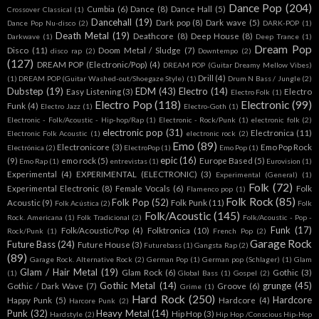
Dance Pop
(204)
Cumbia
(6)
Dance
(8)
Dance Hall
(5)
Crossover Classical
(1)
Dancehall
(19)
Dark pop
(8)
Dark wave
(5)
Dance Pop Nu-disco
(2)
DARK-POP
(1)
Death Metal
(19)
Deathcore
(8)
Deep House
(8)
Darkwave
(1)
Deep Trance
(1)
Dream Pop
Disco
(11)
Doom Metal / Sludge
(7)
disco rap
(2)
Downtempo
(2)
(127)
DREAM POP (Electronic/Pop)
(4)
DREAM POP (Guitar Dreamy Mellow Vibes)
Drill
(4)
(1)
DREAM POP (Guitar Washed-out/Shoegaze Style)
(1)
Drum N Bass / Jungle
(2)
Dubstep
(19)
EDM
(43)
Electro
(14)
Easy Listening
(3)
Electro
Electro Folk
(1)
Electro Pop
(118)
Electronic
(99)
Funk
(4)
Electro Jazz
(1)
Electro-Goth
(1)
Electronic - Folk/Acoustic - Hip-hop/Rap
(1)
Electronic - Rock/Punk
(1)
electronic folk
(2)
electronic pop
(31)
Electronica
(11)
Electronic Folk Acoustic
(1)
electronic rock
(2)
Emo
(89)
Electronicore
(3)
Emo Pop Rock
Electrónica
(2)
ElectroPop
(1)
Emo Pop
(1)
epic
(16)
(9)
emo rock
(5)
Europe Based
(5)
Emo Rap
(1)
entrevistas
(1)
Eurovision
(1)
Experimental
(4)
EXPERIMENTAL (ELECTRONIC)
(3)
Experimental (General)
(1)
Folk
(72)
Experimental Electronic
(8)
Female Vocals
(6)
Folk
Flamenco pop
(1)
Folk Rock
(85)
Folk Pop
(52)
Acoustic
(9)
Folk Punk
(11)
Folk Acústica
(2)
Folk
Folk/Acoustic
(145)
Rock. Americana
(1)
Folk Tradicional
(2)
Folk/Acoustic - Pop -
Funk
(17)
Folk/Acoustic/Pop
(4)
Folktronica
(10)
Rock/Punk
(1)
French Pop
(2)
Garage Rock
Future Bass
(24)
Future House
(3)
Futurebass
(1)
Gangsta Rap
(2)
(89)
Garage Rock. Alternative Rock
(2)
German Pop
(1)
German pop (Schlager)
(1)
Glam
Glam / Hair Metal
(19)
Glam Rock
(6)
Gothic
(3)
(1)
Global Bass
(1)
Gospel
(2)
Gothic Metal
(14)
grunge
(45)
Gothic / Dark Wave
(7)
Groove
(6)
Grime
(1)
Hard Rock
(250)
Hardcore
Happy Punk
(5)
Hardcore
(4)
Harcore Punk
(2)
Punk
(32)
Heavy Metal
(14)
Hip Hop
(3)
Hardstyle
(2)
Hip Hop /Conscious Hip-Hop