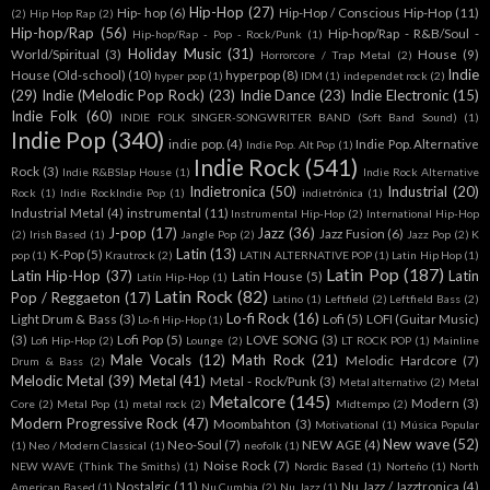
Hip-Hop
(27)
Hip- hop
(6)
Hip-Hop / Conscious Hip-Hop
(11)
(2)
Hip Hop Rap
(2)
Hip-hop/Rap
(56)
Hip-hop/Rap - R&B/Soul -
Hip-hop/Rap - Pop - Rock/Punk
(1)
Holiday Music
(31)
World/Spiritual
(3)
House
(9)
Horrorcore / Trap Metal
(2)
Indie
House (Old-school)
(10)
hyperpop
(8)
hyper pop
(1)
IDM
(1)
independet rock
(2)
(29)
Indie (Melodic Pop Rock)
(23)
Indie Dance
(23)
Indie Electronic
(15)
Indie Folk
(60)
INDIE FOLK SINGER-SONGWRITER BAND (Soft Band Sound)
(1)
Indie Pop
(340)
indie pop.
(4)
Indie Pop. Alternative
Indie Pop. Alt Pop
(1)
Indie Rock
(541)
Rock
(3)
Indie R&BSlap House
(1)
Indie Rock Alternative
Indietronica
(50)
Industrial
(20)
Rock
(1)
Indie RockIndie Pop
(1)
indietrónica
(1)
Industrial Metal
(4)
instrumental
(11)
Instrumental Hip-Hop
(2)
International Hip-Hop
J-pop
(17)
Jazz
(36)
Jazz Fusion
(6)
(2)
Irish Based
(1)
Jangle Pop
(2)
Jazz Pop
(2)
K
Latin
(13)
K-Pop
(5)
pop
(1)
Krautrock
(2)
LATIN ALTERNATIVE POP
(1)
Latin Hip Hop
(1)
Latin Pop
(187)
Latin Hip-Hop
(37)
Latin
Latin House
(5)
Latín Hip-Hop
(1)
Latin Rock
(82)
Pop / Reggaeton
(17)
Latino
(1)
Leftfield
(2)
Leftfield Bass
(2)
Lo-fi Rock
(16)
Light Drum & Bass
(3)
Lofi
(5)
LOFI (Guitar Music)
Lo-fi Hip-Hop
(1)
(3)
Lofi Pop
(5)
LOVE SONG
(3)
Lofi Hip-Hop
(2)
Lounge
(2)
LT ROCK POP
(1)
Mainline
Male Vocals
(12)
Math Rock
(21)
Melodic Hardcore
(7)
Drum & Bass
(2)
Melodic Metal
(39)
Metal
(41)
Metal - Rock/Punk
(3)
Metal alternativo
(2)
Metal
Metalcore
(145)
Modern
(3)
Core
(2)
Metal Pop
(1)
metal rock
(2)
Midtempo
(2)
Modern Progressive Rock
(47)
Moombahton
(3)
Motivational
(1)
Música Popular
New wave
(52)
Neo-Soul
(7)
NEW AGE
(4)
(1)
Neo / Modern Classical
(1)
neofolk
(1)
Noise Rock
(7)
NEW WAVE (Think The Smiths)
(1)
Nordic Based
(1)
Norteño
(1)
North
Nostalgic
(11)
Nu Jazz / Jazztronica
(4)
American Based
(1)
Nu Cumbia
(2)
Nu Jazz
(1)