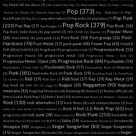
Nu Metal
(4)
Nu-disco
(3)
Old-school Hip-Hop
(1)
Pdychedelic Rock
(1)
Peak / Driving
Pop
(373)
Pop -
Techno
(1)
Phonk
(1)
Political Hip-Hop
(2)
Pop - R&B/Soul
(1)
Pop Punk
Rock/Punk
(3)
pop alternativo
(5)
Pop indie
(3)
pop latino
(7)
Pop Alt
(1)
Pop Rock
(379)
(233)
Pop Rap
(27)
Pop Rock.
(16)
Pop Reagge
(1)
Popular Music
Pop Rock. Indie Rock
(4)
pop world
(3)
POP-PUNK
(2)
Popular
(1)
Post-
(26)
Post Rock
(50)
Post-grunge
(26)
Post Metal
(4)
post punk
(11)
Hardcore
(74)
Post-Metal
(17)
post-punk
(48)
Power Pop
(60)
POWER
Progressive Rock
(12)
POP (BEACH BOYS
(4)
Prog Rock
(9)
progresive rock
(5)
Progressive House
(6)
progressive metal
(10)
Progressive Metal / Djen
(2)
Progressive Rock
(84)
Progressive Metal / Djent
(38)
Psychedelic
(14)
Psychedelic Rock
(57)
Psytrance
Psychedelic / Freak Folk
(2)
Psychedelyc Rock
(2)
Punk
(181)
Punk Rock
(19)
(3)
Punk Indie Rock
(4)
PunkPop Punk
(1)
PunkPunk
R&B
(19)
R&B/Soul
(57)
Rap
(29)
Rap Metal
(19)
(1)
Quieky
(1)
R&B Soul
(1)
Reggaeton
(90)
Reggae
(20)
Regional
Rap Rock
(4)
RAP UK
(1)
regg
(1)
mexicana
(42)
Regional Mexicano
(4)
Relaxing
(8)
Remix
(11)
Remix (official)
(4)
Retro Guitar Rock Pop
(11)
Retro Soul
(10)
Rhythm And Blues
(1)
Riddim / Tearout
(2)
Rock
(130)
rock alternativo
(15)
Rock Blues
(4)
rock independiente
(3)
Rock
Rock Pop
(65)
Rock N Roll
(12)
Rock
indie
(1)
rock latino
(1)
Rock modern
(1)
Rock/Punk
(253)
rock punk
(38)
progresivo
(6)
Rockabilly
(8)
Rock suave
(1)
Salsa
(14)
Screamo
(8)
RockAlt Pop
(1)
Rocks 80s
(1)
ROOTS
(1)
Scandinavian Based
(1)
Singer Songwriter
(83)
Shoegaze
(48)
Singer-Songwriter
Shoeghaze
(2)
(15)
Singer-
Singer-Songwriter (Acoustic)
(4)
Singer-Songwriter (Soft Band Sound)
(1)