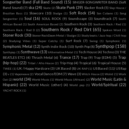
Songwriter Band (Full Band Sound)
(15)
SINGER-SONGWRITER BAND (Soft
ska
(24)
Skate Punk
(39)
Band Sound)
(7)
Slacker Rock
(5)
Skate
(2)
Slap House /
Soft Rock
(54)
Slowcore
(10)
Brazilian Bass
(1)
Sludge
(1)
Son Cubano
(1)
Song
Soul
(16)
SOUL ROCK
(9)
Soundscape
(3)
Soundtrack
(7)
Songwriter
(1)
South
Southern Rock
(3)
African Based
(1)
South American Based
(2)
Southern Rock / Red
(1)
Southern Rock / Red Dirt
(65)
Southern Rock / Red D
(2)
Spoken Word
(1)
Stoner Rock
(30)
Stoner RockDoom Metal / Sludge
(1)
Study beats / Jazz-hop / Chill-hop
Surf Rock
(7)
(2)
Studying Vibes
(1)
Super Catchy
(1)
Swing
(1)
Symphonic
(1)
Synthpop
(158)
Symphonic Metal
(12)
Synth Indie Rock
(10)
Synth Pop
(8)
Synthwave
(13)
Tech House
(4)
Techno
(3)
THE
Synthpop.
(1)
tAlternative Metal
(1)
Trance
(17)
Trap
BEATLES ETC)
(4)
Thrash Metal
(6)
Trap
(9)
Trap (EDM)
(5)
(hip-hop)
(22)
Trip-Hop
(4)
Tropical
(6)
Tropical House
(5)
Tribal / Afro House
(2)
UK / Happy Hardcore
(3)
UK Based
(8)
US Based
(11)
US Rap
TWEE
(1)
UK RAP
(1)
(3)
Vocal Dance/EDM
(7)
Wave
(3)
v
(1)
Vaporwave
(2)
Witch House
(2)
Wolrd
(1)
Work
world
(34)
World Music (Latin &
Out
(2)
World Music
(1)
World Music (African)
(2)
Hispanic)
(22)
World/Spiritual
(22)
World Music (other)
(4)
World pop
(1)
YACHT ROCK
(1)