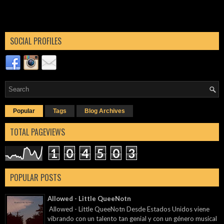
SOCIAL PROFILES
Popular
Tags
Blog Archives
TOTAL PAGEVIEWS
1
0
4
5
0
3
POPULAR POSTS
Allowed - Little QueeNotn
Allowed - Little QueeNotn Desde Estados Unidos viene
vibrando con un talento tan genial y con un género musical