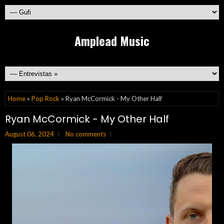
Amplead Music
Home
»
Pop Rock
» Ryan McCormick - My Other Half
Ryan McCormick - My Other Half
August 06, 2024
No comments