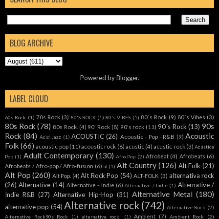
BLOG ARCHIVE
Powered by
Blogger
.
LABEL CLOUD
70s Rock
(3)
80´s Rock
(9)
80´s Vibes
(3)
60s Rock
(1)
80'S ROCK
(1)
80's VIBES
(1)
80s Rock
(78)
90s
90´s Rock
(13)
80s Rock.
(4)
90' Rock
(8)
90's rock
(11)
Rock
(84)
Acoustic
ACOUSTIC
(26)
Acoustic - Pop - R&B
(9)
Acid Jazz
(1)
Folk
(66)
acoustic pop
(11)
acoustic rock
(8)
acustic
(4)
acustic rock
(3)
Acústica
Adult Contemporary
(130)
Afrobeat
(4)
Afrobeats
(6)
Pop
(1)
Afro Pop
(2)
Alt Country
(126)
Alt Folk
(21)
Afrobeats / Afro-pop / Afro-fusion
(6)
al
(1)
Alt Pop
(260)
Alt Rock Pop
(54)
alternativa rock
Alt Pop.
(4)
ALT-FOLK
(3)
(26)
Alternative
(14)
Alternative /
Alternative - Indie
(6)
Alternative / Indie
(1)
Alternative Metal
(180)
Indie R&B
(27)
Alternative Hip-Hop
(31)
Alternative rock
(742)
alternative pop
(54)
Alternative Rock.
(2)
Ambient
(7)
Alternative Rock90s Rock
(1)
alternative rockl
(1)
Ambient Rock
(2)