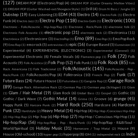
(127)
DREAM POP (Electronic/Pop)
(4)
DREAM POP (Guitar Dreamy Mellow Vibes)
Drill
(4)
(1)
DREAM POP (Guitar Washed-out/Shoegaze Style)
(1)
Drum N Bass / Jungle
(2)
Dubstep
(19)
EDM
(43)
Electro
(14)
Easy Listening
(3)
Electro
Electro Folk
(1)
Electro Pop
(118)
Electronic
(100)
Funk
(4)
Electro Jazz
(1)
Electro-Goth
(1)
Electronic - Folk/Acoustic - Hip-hop/Rap
(1)
Electronic - Rock/Punk
(1)
electronic folk
(2)
electronic pop
(31)
Electronica
(11)
Electronic Folk Acoustic
(1)
electronic rock
(2)
Emo
(89)
Electronicore
(3)
Emo Pop Rock
Electrónica
(2)
ElectroPop
(1)
Emo Pop
(1)
epic
(16)
(9)
emo rock
(5)
Europe Based
(5)
Emo Rap
(1)
entrevistas
(1)
Eurovision
(1)
Experimental
(4)
EXPERIMENTAL (ELECTRONIC)
(3)
Experimental (General)
(1)
Folk
(72)
Experimental Electronic
(8)
Female Vocals
(6)
Folk
Flamenco pop
(1)
Folk Rock
(85)
Folk Pop
(52)
Acoustic
(9)
Folk Punk
(11)
Folk Acústica
(2)
Folk
Folk/Acoustic
(145)
Rock. Americana
(1)
Folk Tradicional
(2)
Folk/Acoustic - Pop -
Funk
(17)
Folk/Acoustic/Pop
(4)
Folktronica
(10)
Rock/Punk
(1)
French Pop
(2)
Garage Rock
Future Bass
(24)
Future House
(3)
Futurebass
(1)
Gangsta Rap
(2)
(89)
Garage Rock. Alternative Rock
(2)
German Pop
(1)
German pop (Schlager)
(1)
Glam
Glam / Hair Metal
(19)
Glam Rock
(6)
Gothic
(3)
(1)
Global Bass
(1)
Gospel
(2)
Gothic Metal
(14)
grunge
(45)
Gothic / Dark Wave
(7)
Groove
(6)
Grime
(1)
Hard Rock
(250)
Hardcore
Happy Punk
(5)
Hardcore
(4)
Harcore Punk
(2)
Punk
(32)
Heavy Metal
(14)
Hip Hop
(4)
Hardstyle
(2)
Hip Hop /Conscious Hip-Hop
Hip-Hop
(27)
Hip- hop
(6)
Hip-Hop / Conscious Hip-Hop
(11)
(2)
Hip Hop Rap
(2)
Hip-hop/Rap
(56)
Hip-hop/Rap - R&B/Soul -
Hip-hop/Rap - Pop - Rock/Punk
(1)
Holiday Music
(31)
World/Spiritual
(3)
House
(9)
Horrorcore / Trap Metal
(2)
Indie
House (Old-school)
(10)
hyperpop
(8)
hyper pop
(1)
IDM
(1)
independet rock
(2)