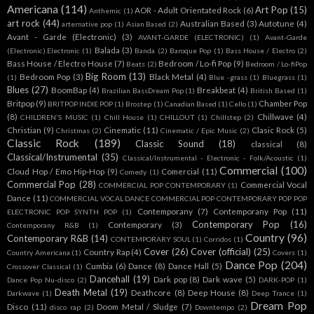
Americana
(114)
Art Pop
(15)
AOR - Adult Orientated Rock
(6)
Anthemic
(1)
art rock
(44)
Australian Based
(3)
Autotune
(4)
arternative pop
(1)
Asian Based
(2)
Avant - Garde (Electronic)
(3)
AVANT-GARDE (ELECTRONIC)
(1)
Avant-Garde
Balada
(3)
(Electronic).Electronic
(1)
Banda
(2)
Baroque Pop
(1)
Bass House / Electro
(2)
Bass House / Electro House
(7)
Bedroom / Lo-fi Pop
(9)
Beats
(2)
Bedroom / Lo-fiPop
Big Room
(13)
Bedroom Pop
(3)
Black Metal
(4)
(1)
Blue -grass
(1)
Bluegrass
(1)
Blues
(27)
BoomBap
(4)
Breakbeat
(4)
Brazilian BassDream Pop
(1)
British Based
(1)
Britpop
(9)
Chamber Pop
BRITPOP INDIE POP
(1)
Brostep
(1)
Canadian Based
(1)
Cello
(1)
(8)
Chillwave
(4)
CHILDREN'S MUSIC
(1)
Chill House
(1)
CHILLOUT
(1)
Chillstep
(2)
Christian
(9)
Cinematic
(11)
Clasic Rock
(5)
Christmas
(2)
Cinematic / Epic Music
(2)
Classic Rock
(189)
Classic Sound
(18)
classical
(8)
Classical/Instrumental
(35)
Classical/Instrumental - Electronic - Folk/Acoustic
(1)
Commercial
(100)
Cloud Hop / Emo Hip-Hop
(9)
Comercial
(11)
Comedy
(1)
Commercial Pop
(28)
Commercial Vocal
COMMERCIAL POP CONTEMPORARY
(1)
Dance
(11)
COMMERCIAL VOCAL DANCE COMMERCIAL POP CONTEMPORARY POP POP
Contemporany
(7)
Contemporany Pop
(11)
ELECTRONIC POP SYNTH POP
(1)
Contemporary Pop
(16)
Contemporary
(3)
Contemporany R&B
(1)
Country
(96)
Contemporary R&B
(14)
CONTEMPORARY SOUL
(1)
Corridos
(1)
Cover
(26)
Cover (official)
(25)
Country Rap
(4)
Country Americana
(1)
Covers
(1)
Dance Pop
(204)
Cumbia
(6)
Dance
(8)
Dance Hall
(5)
Crossover Classical
(1)
Dancehall
(19)
Dark pop
(8)
Dark wave
(5)
Dance Pop Nu-disco
(2)
DARK-POP
(1)
Death Metal
(19)
Deathcore
(8)
Deep House
(8)
Darkwave
(1)
Deep Trance
(1)
Dream Pop
Disco
(11)
Doom Metal / Sludge
(7)
disco rap
(2)
Downtempo
(2)