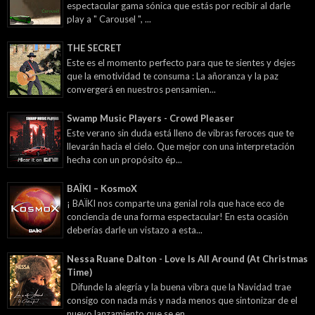
espectacular gama sónica que estás por recibir al darle
play a " Carousel ", ...
THE SECRET
Este es el momento perfecto para que te sientes y dejes
que la emotividad te consuma : La añoranza y la paz
convergerá en nuestros pensamien...
Swamp Music Players - Crowd Pleaser
Este verano sin duda está lleno de vibras feroces que te
llevarán hacia el cielo. Que mejor con una interpretación
hecha con un propósito ép...
BAÏKI – KosmoX
¡ BAÏKI nos comparte una genial rola que hace eco de
conciencia de una forma espectacular! En esta ocasión
deberías darle un vistazo a esta...
Nessa Ruane Dalton - Love Is All Around (At Christmas
Time)
Difunde la alegría y la buena vibra que la Navidad trae
consigo con nada más y nada menos que sintonizar de el
nuevo lanzamiento que se en...