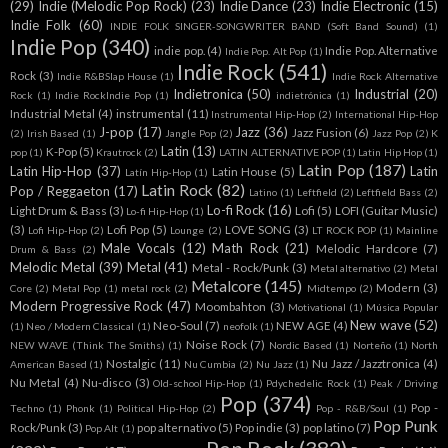
(29)
Indie (Melodic Pop Rock)
(23)
Indie Dance
(23)
Indie Electronic
(15)
Indie Folk
(60)
INDIE FOLK SINGER-SONGWRITER BAND (Soft Band Sound)
(1)
Indie Pop
(340)
indie pop.
(4)
Indie Pop. Alternative
Indie Pop. Alt Pop
(1)
Indie Rock
(541)
Rock
(3)
Indie R&BSlap House
(1)
Indie Rock Alternative
Indietronica
(50)
Industrial
(20)
Rock
(1)
Indie RockIndie Pop
(1)
indietrónica
(1)
Industrial Metal
(4)
instrumental
(11)
Instrumental Hip-Hop
(2)
International Hip-Hop
J-pop
(17)
Jazz
(36)
Jazz Fusion
(6)
(2)
Irish Based
(1)
Jangle Pop
(2)
Jazz Pop
(2)
K
Latin
(13)
K-Pop
(5)
pop
(1)
Krautrock
(2)
LATIN ALTERNATIVE POP
(1)
Latin Hip Hop
(1)
Latin Pop
(187)
Latin Hip-Hop
(37)
Latin
Latin House
(5)
Latín Hip-Hop
(1)
Latin Rock
(82)
Pop / Reggaeton
(17)
Latino
(1)
Leftfield
(2)
Leftfield Bass
(2)
Lo-fi Rock
(16)
Light Drum & Bass
(3)
Lofi
(5)
LOFI (Guitar Music)
Lo-fi Hip-Hop
(1)
(3)
Lofi Pop
(5)
LOVE SONG
(3)
Lofi Hip-Hop
(2)
Lounge
(2)
LT ROCK POP
(1)
Mainline
Male Vocals
(12)
Math Rock
(21)
Melodic Hardcore
(7)
Drum & Bass
(2)
Melodic Metal
(39)
Metal
(41)
Metal - Rock/Punk
(3)
Metal alternativo
(2)
Metal
Metalcore
(145)
Modern
(3)
Core
(2)
Metal Pop
(1)
metal rock
(2)
Midtempo
(2)
Modern Progressive Rock
(47)
Moombahton
(3)
Motivational
(1)
Música Popular
New wave
(52)
Neo-Soul
(7)
NEW AGE
(4)
(1)
Neo / Modern Classical
(1)
neofolk
(1)
Noise Rock
(7)
NEW WAVE (Think The Smiths)
(1)
Nordic Based
(1)
Norteño
(1)
North
Nostalgic
(11)
Nu Jazz / Jazztronica
(4)
American Based
(1)
Nu Cumbia
(2)
Nu Jazz
(1)
Nu Metal
(4)
Nu-disco
(3)
Old-school Hip-Hop
(1)
Pdychedelic Rock
(1)
Peak / Driving
Pop
(374)
Pop -
Techno
(1)
Phonk
(1)
Political Hip-Hop
(2)
Pop - R&B/Soul
(1)
Pop Punk
Rock/Punk
(3)
pop alternativo
(5)
Pop indie
(3)
pop latino
(7)
Pop Alt
(1)