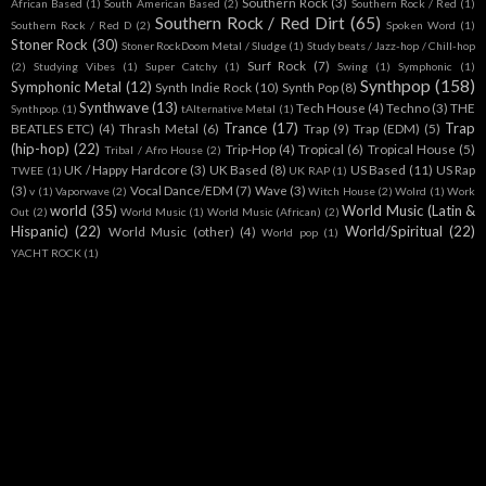
Southern Rock
(3)
African Based
(1)
South American Based
(2)
Southern Rock / Red
(1)
Southern Rock / Red Dirt
(65)
Southern Rock / Red D
(2)
Spoken Word
(1)
Stoner Rock
(30)
Stoner RockDoom Metal / Sludge
(1)
Study beats / Jazz-hop / Chill-hop
Surf Rock
(7)
(2)
Studying Vibes
(1)
Super Catchy
(1)
Swing
(1)
Symphonic
(1)
Synthpop
(158)
Symphonic Metal
(12)
Synth Indie Rock
(10)
Synth Pop
(8)
Synthwave
(13)
Tech House
(4)
Techno
(3)
THE
Synthpop.
(1)
tAlternative Metal
(1)
Trance
(17)
Trap
BEATLES ETC)
(4)
Thrash Metal
(6)
Trap
(9)
Trap (EDM)
(5)
(hip-hop)
(22)
Trip-Hop
(4)
Tropical
(6)
Tropical House
(5)
Tribal / Afro House
(2)
UK / Happy Hardcore
(3)
UK Based
(8)
US Based
(11)
US Rap
TWEE
(1)
UK RAP
(1)
(3)
Vocal Dance/EDM
(7)
Wave
(3)
v
(1)
Vaporwave
(2)
Witch House
(2)
Wolrd
(1)
Work
world
(35)
World Music (Latin &
Out
(2)
World Music
(1)
World Music (African)
(2)
Hispanic)
(22)
World/Spiritual
(22)
World Music (other)
(4)
World pop
(1)
YACHT ROCK
(1)