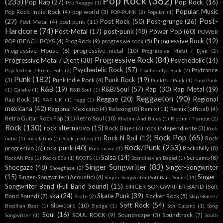
Pop Rock
(382)
(233)
Pop Rap
(27)
Pop Rock.
(16)
Pop Reagge
(1)
Popular Music
Pop Rock. Indie Rock
(4)
pop world
(3)
POP-PUNK
(2)
Popular
(1)
Post-
(27)
Post Rock
(50)
Post-grunge
(26)
Post Metal
(4)
post punk
(11)
Hardcore
(74)
Post-Metal
(17)
post-punk
(48)
Power Pop
(60)
POWER
Progressive Rock
(12)
POP (BEACH BOYS
(4)
Prog Rock
(9)
progresive rock
(5)
Progressive House
(6)
progressive metal
(10)
Progressive Metal / Djen
(2)
Progressive Rock
(84)
Progressive Metal / Djent
(38)
Psychedelic
(14)
Psychedelic Rock
(57)
Psytrance
Psychedelic / Freak Folk
(2)
Psychedelyc Rock
(2)
Punk
(182)
Punk Rock
(19)
(3)
Punk Indie Rock
(4)
PunkPop Punk
(1)
PunkPunk
R&B
(19)
R&B/Soul
(57)
Rap
(30)
Rap Metal
(19)
(1)
Quieky
(1)
R&B Soul
(1)
Reggaeton
(90)
Reggae
(20)
Regional
Rap Rock
(4)
RAP UK
(1)
regg
(1)
mexicana
(42)
Regional Mexicano
(4)
Relaxing
(8)
Remix
(11)
Remix (official)
(4)
Retro Guitar Rock Pop
(11)
Retro Soul
(10)
Rhythm And Blues
(1)
Riddim / Tearout
(2)
Rock
(130)
rock alternativo
(15)
Rock Blues
(4)
rock independiente
(3)
Rock
Rock Pop
(65)
Rock N Roll
(12)
Rock
indie
(1)
rock latino
(1)
Rock modern
(1)
Rock/Punk
(253)
rock punk
(40)
progresivo
(6)
Rockabilly
(8)
Rock suave
(1)
Salsa
(14)
Screamo
(8)
RockAlt Pop
(1)
Rocks 80s
(1)
ROOTS
(1)
Scandinavian Based
(1)
Singer Songwriter
(83)
Shoegaze
(48)
Singer-Songwriter
Shoeghaze
(2)
(15)
Singer-
Singer-Songwriter (Acoustic)
(4)
Singer-Songwriter (Soft Band Sound)
(1)
Songwriter Band (Full Band Sound)
(15)
SINGER-SONGWRITER BAND (Soft
ska
(24)
Skate Punk
(39)
Band Sound)
(7)
Slacker Rock
(5)
Skate
(2)
Slap House /
Soft Rock
(54)
Slowcore
(10)
Brazilian Bass
(1)
Sludge
(1)
Son Cubano
(1)
Song
Soul
(16)
SOUL ROCK
(9)
Soundscape
(3)
Soundtrack
(7)
Songwriter
(1)
South