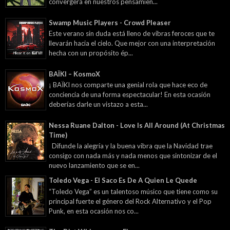
convergerá en nuestros pensamien...
Swamp Music Players - Crowd Pleaser
Este verano sin duda está lleno de vibras feroces que te
llevarán hacia el cielo. Que mejor con una interpretación
hecha con un propósito ép...
BAÏKI – KosmoX
¡ BAÏKI nos comparte una genial rola que hace eco de
conciencia de una forma espectacular! En esta ocasión
deberías darle un vistazo a esta...
Nessa Ruane Dalton - Love Is All Around (At Christmas
Time)
Difunde la alegría y la buena vibra que la Navidad trae
consigo con nada más y nada menos que sintonizar de el
nuevo lanzamiento que se en...
Toledo Vega - El Saco Es De A Quien Le Quede
“Toledo Vega” es un talentoso músico que tiene como su
principal fuerte el género del Rock Alternativo y el Pop
Punk, en esta ocasión nos co...