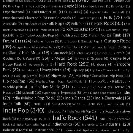
Emo
(89)
Electronicore
(3)
Emo Pop Rock
Electrónica
(2)
ElectroPop
(1)
Emo Pop
(1)
epic
(16)
(9)
emo rock
(5)
Europe Based
(5)
Emo Rap
(1)
entrevistas
(1)
Eurovision
(1)
Experimental
(4)
EXPERIMENTAL (ELECTRONIC)
(3)
Experimental (General)
(1)
Folk
(72)
Experimental Electronic
(8)
Female Vocals
(6)
Folk
Flamenco pop
(1)
Folk Rock
(85)
Folk Pop
(52)
Acoustic
(9)
Folk Punk
(11)
Folk Acústica
(2)
Folk
Folk/Acoustic
(145)
Rock. Americana
(1)
Folk Tradicional
(2)
Folk/Acoustic - Pop -
Funk
(17)
Folk/Acoustic/Pop
(4)
Folktronica
(10)
Rock/Punk
(1)
French Pop
(2)
Garage Rock
Future Bass
(24)
Future House
(3)
Futurebass
(1)
Gangsta Rap
(2)
(89)
Garage Rock. Alternative Rock
(2)
German Pop
(1)
German pop (Schlager)
(1)
Glam
Glam / Hair Metal
(19)
Glam Rock
(6)
Gothic
(3)
(1)
Global Bass
(1)
Gospel
(2)
Gothic Metal
(14)
grunge
(45)
Gothic / Dark Wave
(7)
Groove
(6)
Grime
(1)
Hard Rock
(250)
Hardcore
Happy Punk
(5)
Hardcore
(4)
Harcore Punk
(2)
Punk
(32)
Heavy Metal
(14)
Hip Hop
(4)
Hardstyle
(2)
Hip Hop /Conscious Hip-Hop
Hip-Hop
(27)
Hip- hop
(6)
Hip-Hop / Conscious Hip-Hop
(11)
(2)
Hip Hop Rap
(2)
Hip-hop/Rap
(56)
Hip-hop/Rap - R&B/Soul -
Hip-hop/Rap - Pop - Rock/Punk
(1)
Holiday Music
(31)
World/Spiritual
(3)
House
(9)
Horrorcore / Trap Metal
(2)
Indie
House (Old-school)
(10)
hyperpop
(8)
hyper pop
(1)
IDM
(1)
independet rock
(2)
(29)
Indie (Melodic Pop Rock)
(23)
Indie Dance
(23)
Indie Electronic
(15)
Indie Folk
(60)
INDIE FOLK SINGER-SONGWRITER BAND (Soft Band Sound)
(1)
Indie Pop
(340)
indie pop.
(4)
Indie Pop. Alternative
Indie Pop. Alt Pop
(1)
Indie Rock
(541)
Rock
(3)
Indie R&BSlap House
(1)
Indie Rock Alternative
Indietronica
(50)
Industrial
(20)
Rock
(1)
Indie RockIndie Pop
(1)
indietrónica
(1)
Industrial Metal
(4)
instrumental
(11)
Instrumental Hip-Hop
(2)
International Hip-Hop