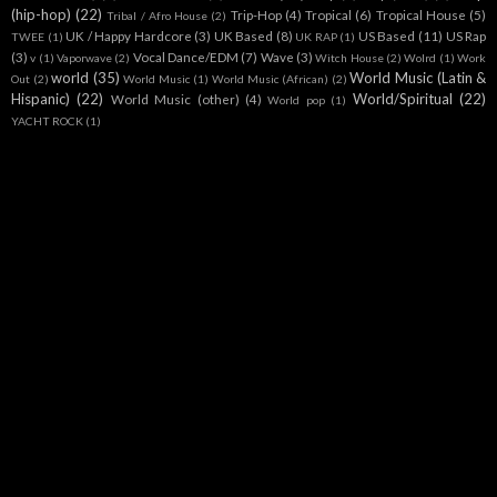
(hip-hop)
(22)
Trip-Hop
(4)
Tropical
(6)
Tropical House
(5)
Tribal / Afro House
(2)
UK / Happy Hardcore
(3)
UK Based
(8)
US Based
(11)
US Rap
TWEE
(1)
UK RAP
(1)
(3)
Vocal Dance/EDM
(7)
Wave
(3)
v
(1)
Vaporwave
(2)
Witch House
(2)
Wolrd
(1)
Work
world
(35)
World Music (Latin &
Out
(2)
World Music
(1)
World Music (African)
(2)
Hispanic)
(22)
World/Spiritual
(22)
World Music (other)
(4)
World pop
(1)
YACHT ROCK
(1)