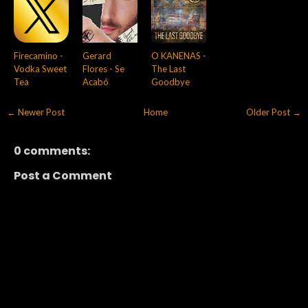
Firecamino -
Gerard
O KANENAS -
Vodka Sweet
Flores - Se
The Last
Tea
Acabó
Goodbye
← Newer Post
Home
Older Post →
0 comments:
Post a Comment