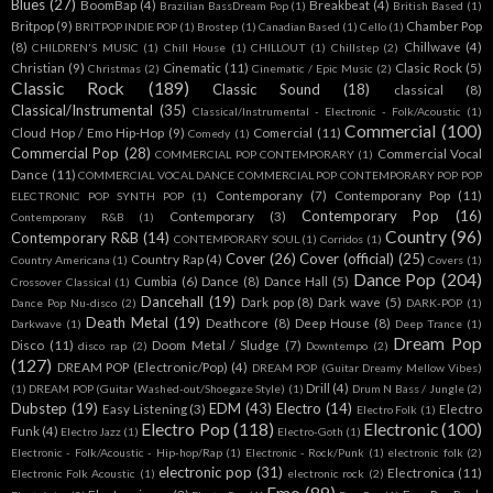
Blues
(27)
BoomBap
(4)
Breakbeat
(4)
Brazilian BassDream Pop
(1)
British Based
(1)
Britpop
(9)
Chamber Pop
BRITPOP INDIE POP
(1)
Brostep
(1)
Canadian Based
(1)
Cello
(1)
(8)
Chillwave
(4)
CHILDREN'S MUSIC
(1)
Chill House
(1)
CHILLOUT
(1)
Chillstep
(2)
Christian
(9)
Cinematic
(11)
Clasic Rock
(5)
Christmas
(2)
Cinematic / Epic Music
(2)
Classic Rock
(189)
Classic Sound
(18)
classical
(8)
Classical/Instrumental
(35)
Classical/Instrumental - Electronic - Folk/Acoustic
(1)
Commercial
(100)
Cloud Hop / Emo Hip-Hop
(9)
Comercial
(11)
Comedy
(1)
Commercial Pop
(28)
Commercial Vocal
COMMERCIAL POP CONTEMPORARY
(1)
Dance
(11)
COMMERCIAL VOCAL DANCE COMMERCIAL POP CONTEMPORARY POP POP
Contemporany
(7)
Contemporany Pop
(11)
ELECTRONIC POP SYNTH POP
(1)
Contemporary Pop
(16)
Contemporary
(3)
Contemporany R&B
(1)
Country
(96)
Contemporary R&B
(14)
CONTEMPORARY SOUL
(1)
Corridos
(1)
Cover
(26)
Cover (official)
(25)
Country Rap
(4)
Country Americana
(1)
Covers
(1)
Dance Pop
(204)
Cumbia
(6)
Dance
(8)
Dance Hall
(5)
Crossover Classical
(1)
Dancehall
(19)
Dark pop
(8)
Dark wave
(5)
Dance Pop Nu-disco
(2)
DARK-POP
(1)
Death Metal
(19)
Deathcore
(8)
Deep House
(8)
Darkwave
(1)
Deep Trance
(1)
Dream Pop
Disco
(11)
Doom Metal / Sludge
(7)
disco rap
(2)
Downtempo
(2)
(127)
DREAM POP (Electronic/Pop)
(4)
DREAM POP (Guitar Dreamy Mellow Vibes)
Drill
(4)
(1)
DREAM POP (Guitar Washed-out/Shoegaze Style)
(1)
Drum N Bass / Jungle
(2)
Dubstep
(19)
EDM
(43)
Electro
(14)
Easy Listening
(3)
Electro
Electro Folk
(1)
Electro Pop
(118)
Electronic
(100)
Funk
(4)
Electro Jazz
(1)
Electro-Goth
(1)
Electronic - Folk/Acoustic - Hip-hop/Rap
(1)
Electronic - Rock/Punk
(1)
electronic folk
(2)
electronic pop
(31)
Electronica
(11)
Electronic Folk Acoustic
(1)
electronic rock
(2)