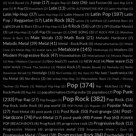
J-pop
(17)
Jazz
(36)
Jazz Fusion
(6)
(2)
Irish Based
(1)
Jangle Pop
(2)
Jazz Pop
(2)
K
Latin
(13)
K-Pop
(5)
pop
(1)
Krautrock
(2)
LATIN ALTERNATIVE POP
(1)
Latin Hip Hop
(1)
Latin Pop
(187)
Latin Hip-Hop
(37)
Latin
Latin House
(5)
Latín Hip-Hop
(1)
Latin Rock
(82)
Pop / Reggaeton
(17)
Latino
(1)
Leftfield
(2)
Leftfield Bass
(2)
Lo-fi Rock
(16)
Light Drum & Bass
(3)
Lofi
(5)
LOFI (Guitar Music)
Lo-fi Hip-Hop
(1)
(3)
Lofi Pop
(5)
LOVE SONG
(3)
Lofi Hip-Hop
(2)
Lounge
(2)
LT ROCK POP
(1)
Mainline
Male Vocals
(12)
Math Rock
(21)
Melodic Hardcore
(7)
Drum & Bass
(2)
Melodic Metal
(39)
Metal
(41)
Metal - Rock/Punk
(3)
Metal alternativo
(2)
Metal
Metalcore
(145)
Modern
(3)
Core
(2)
Metal Pop
(1)
metal rock
(2)
Midtempo
(2)
Modern Progressive Rock
(47)
Moombahton
(3)
Motivational
(1)
Música Popular
New wave
(52)
Neo-Soul
(7)
NEW AGE
(4)
(1)
Neo / Modern Classical
(1)
neofolk
(1)
Noise Rock
(7)
NEW WAVE (Think The Smiths)
(1)
Nordic Based
(1)
Norteño
(1)
North
Nostalgic
(11)
Nu Jazz / Jazztronica
(4)
American Based
(1)
Nu Cumbia
(2)
Nu Jazz
(1)
Nu Metal
(4)
Nu-disco
(3)
Old-school Hip-Hop
(1)
Pdychedelic Rock
(1)
Peak / Driving
Pop
(374)
Pop -
Techno
(1)
Phonk
(1)
Political Hip-Hop
(2)
Pop - R&B/Soul
(1)
Pop Punk
Rock/Punk
(3)
pop alternativo
(5)
Pop indie
(3)
pop latino
(7)
Pop Alt
(1)
Pop Rock
(382)
(233)
Pop Rap
(27)
Pop Rock.
(16)
Pop Reagge
(1)
Popular Music
Pop Rock. Indie Rock
(4)
pop world
(3)
POP-PUNK
(2)
Popular
(1)
Post-
(27)
Post Rock
(50)
Post-grunge
(26)
Post Metal
(4)
post punk
(11)
Hardcore
(74)
Post-Metal
(17)
post-punk
(48)
Power Pop
(60)
POWER
Progressive Rock
(12)
POP (BEACH BOYS
(4)
Prog Rock
(9)
progresive rock
(5)
Progressive House
(6)
progressive metal
(10)
Progressive Metal / Djen
(2)
Progressive Rock
(84)
Progressive Metal / Djent
(38)
Psychedelic
(14)