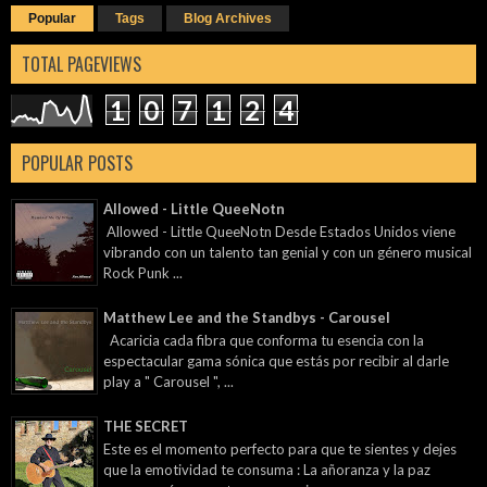
Popular
Tags
Blog Archives
TOTAL PAGEVIEWS
1
0
7
1
2
4
POPULAR POSTS
Allowed - Little QueeNotn
Allowed - Little QueeNotn Desde Estados Unidos viene
vibrando con un talento tan genial y con un género musical
Rock Punk ...
Matthew Lee and the Standbys - Carousel
Acaricia cada fibra que conforma tu esencia con la
espectacular gama sónica que estás por recibir al darle
play a " Carousel ", ...
THE SECRET
Este es el momento perfecto para que te sientes y dejes
que la emotividad te consuma : La añoranza y la paz