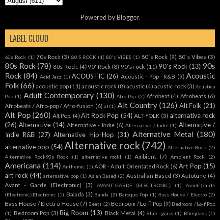
Powered by
Blogger
.
LABEL CLOUD
70s Rock
(3)
80´s Rock
(9)
80´s Vibes
(3)
60s Rock
(1)
80'S ROCK
(1)
80's VIBES
(1)
80s Rock
(78)
90s
90´s Rock
(13)
80s Rock.
(4)
90' Rock
(8)
90's rock
(11)
Rock
(84)
Acoustic
ACOUSTIC
(26)
Acoustic - Pop - R&B
(9)
Acid Jazz
(1)
Folk
(66)
acoustic pop
(11)
acoustic rock
(8)
acustic
(4)
acustic rock
(3)
Acústica
Adult Contemporary
(130)
Afrobeat
(4)
Afrobeats
(6)
Pop
(1)
Afro Pop
(2)
Alt Country
(126)
Alt Folk
(21)
Afrobeats / Afro-pop / Afro-fusion
(6)
al
(1)
Alt Pop
(260)
Alt Rock Pop
(54)
alternativa rock
Alt Pop.
(4)
ALT-FOLK
(3)
(26)
Alternative
(14)
Alternative /
Alternative - Indie
(6)
Alternative / Indie
(1)
Alternative Metal
(180)
Indie R&B
(27)
Alternative Hip-Hop
(31)
Alternative rock
(742)
alternative pop
(54)
Alternative Rock.
(2)
Ambient
(7)
Alternative Rock90s Rock
(1)
alternative rockl
(1)
Ambient Rock
(2)
Americana
(114)
Art Pop
(15)
AOR - Adult Orientated Rock
(6)
Anthemic
(1)
art rock
(44)
Australian Based
(3)
Autotune
(4)
arternative pop
(1)
Asian Based
(2)
Avant - Garde (Electronic)
(3)
AVANT-GARDE (ELECTRONIC)
(1)
Avant-Garde
Balada
(3)
(Electronic).Electronic
(1)
Banda
(2)
Baroque Pop
(1)
Bass House / Electro
(2)
Bass House / Electro House
(7)
Bedroom / Lo-fi Pop
(9)
Beats
(2)
Bedroom / Lo-fiPop
Big Room
(13)
Bedroom Pop
(3)
Black Metal
(4)
(1)
Blue -grass
(1)
Bluegrass
(1)