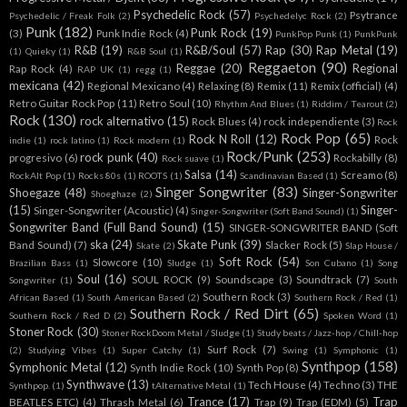
Psychedelic Rock
(57)
Psytrance
Psychedelic / Freak Folk
(2)
Psychedelyc Rock
(2)
Punk
(182)
Punk Rock
(19)
(3)
Punk Indie Rock
(4)
PunkPop Punk
(1)
PunkPunk
R&B
(19)
R&B/Soul
(57)
Rap
(30)
Rap Metal
(19)
(1)
Quieky
(1)
R&B Soul
(1)
Reggaeton
(90)
Reggae
(20)
Regional
Rap Rock
(4)
RAP UK
(1)
regg
(1)
mexicana
(42)
Regional Mexicano
(4)
Relaxing
(8)
Remix
(11)
Remix (official)
(4)
Retro Guitar Rock Pop
(11)
Retro Soul
(10)
Rhythm And Blues
(1)
Riddim / Tearout
(2)
Rock
(130)
rock alternativo
(15)
Rock Blues
(4)
rock independiente
(3)
Rock
Rock Pop
(65)
Rock N Roll
(12)
Rock
indie
(1)
rock latino
(1)
Rock modern
(1)
Rock/Punk
(253)
rock punk
(40)
progresivo
(6)
Rockabilly
(8)
Rock suave
(1)
Salsa
(14)
Screamo
(8)
RockAlt Pop
(1)
Rocks 80s
(1)
ROOTS
(1)
Scandinavian Based
(1)
Singer Songwriter
(83)
Shoegaze
(48)
Singer-Songwriter
Shoeghaze
(2)
(15)
Singer-
Singer-Songwriter (Acoustic)
(4)
Singer-Songwriter (Soft Band Sound)
(1)
Songwriter Band (Full Band Sound)
(15)
SINGER-SONGWRITER BAND (Soft
ska
(24)
Skate Punk
(39)
Band Sound)
(7)
Slacker Rock
(5)
Skate
(2)
Slap House /
Soft Rock
(54)
Slowcore
(10)
Brazilian Bass
(1)
Sludge
(1)
Son Cubano
(1)
Song
Soul
(16)
SOUL ROCK
(9)
Soundscape
(3)
Soundtrack
(7)
Songwriter
(1)
South
Southern Rock
(3)
African Based
(1)
South American Based
(2)
Southern Rock / Red
(1)
Southern Rock / Red Dirt
(65)
Southern Rock / Red D
(2)
Spoken Word
(1)
Stoner Rock
(30)
Stoner RockDoom Metal / Sludge
(1)
Study beats / Jazz-hop / Chill-hop
Surf Rock
(7)
(2)
Studying Vibes
(1)
Super Catchy
(1)
Swing
(1)
Symphonic
(1)
Synthpop
(158)
Symphonic Metal
(12)
Synth Indie Rock
(10)
Synth Pop
(8)
Synthwave
(13)
Tech House
(4)
Techno
(3)
THE
Synthpop.
(1)
tAlternative Metal
(1)
Trance
(17)
Trap
BEATLES ETC)
(4)
Thrash Metal
(6)
Trap
(9)
Trap (EDM)
(5)