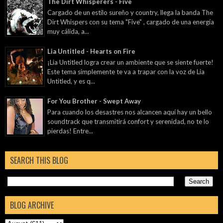
The Dirt Whisperers - Five
Cargado de un estilo sureño y country, llega la banda The
Dirt Whispers con su tema "Five" , cargado de una energía
muy cálida, a...
Lia Untitled - Hearts on Fire
¡Lia Untitled logra crear un ambiente que se siente fuerte!
Este tema simplemente te va a trapar con la voz de Lia
Untitled, y es q...
For You Brother - Swept Away
Para cuando los desastres nos alcancen aquí hay un bello
soundtrack que transmitirá confort y serenidad, no te lo
pierdas! Entre...
SEARCH THIS BLOG
BLOG ARCHIVE