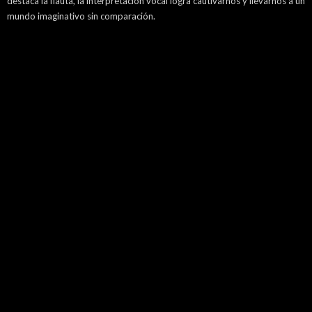
destaca la flauta, la interpretación vocal logra cautivarnos y llevarnos a un
mundo imaginativo sin comparación.