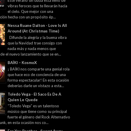
Este verano sin duda está lleno de
vibras feroces que te llevarán hacia
el cielo. Que mejor con una
ción hecha con un propósito ép...
Nessa Ruane Dalton - Love Is All
Around (At Christmas Time)
Difunde la alegría y la buena vibra
que la Navidad trae consigo con
nada más y nada menos que
 de el nuevo lanzamiento que se en...
BAÏKI – KosmoX
¡ BAÏKI nos comparte una genial rola
que hace eco de conciencia de una
forma espectacular! En esta ocasión
deberías darle un vistazo a esta...
Toledo Vega - El Saco Es De A
Quien Le Quede
“Toledo Vega” es un talentoso
músico que tiene como su principal
fuerte el género del Rock Alternativo
unk, en esta ocasión nos co...