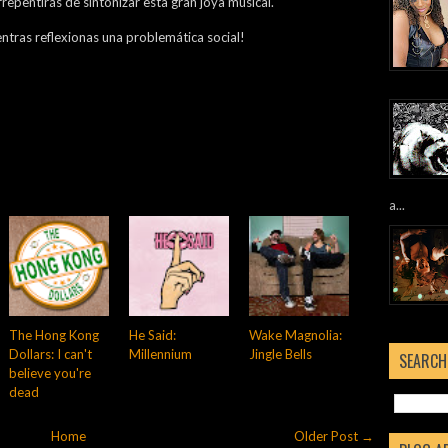
arrepentirás de sintonizar esta gran joya musical.
ntras reflexionas una problemática social!
a...
The Hong Kong
He Said:
Wake Magnolia:
Dollars: I can't
Millennium
Jingle Bells
SEARCH
believe you're
dead
Home
Older Post →