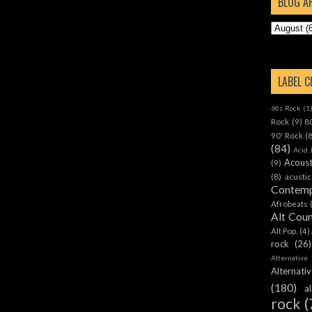
BLOG A
LABEL 
60s Rock
(1
Rock
(9)
8
90' Rock
(
(84)
Acid 
Acoust
(9)
(8)
acustic
Contemp
Afrobeats
Alt Cou
Alt Pop.
(4)
rock
(26)
Alternative
Alternat
(180)
a
rock
(