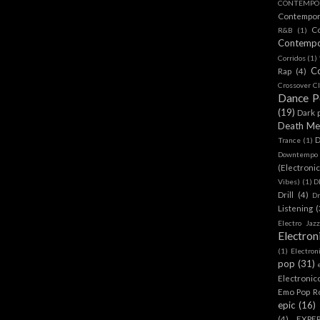
CONTEMPOR
Contempo
C
R&B
(1)
Contemp
Corridos
(1)
C
Rap
(4)
Crossover Cl
Dance 
(19)
Dark 
Death Me
D
Trance
(1)
Downtempo
(Electroni
Vibes)
(1)
D
Drill
(4)
D
Listening
(
Electro Jazz
Electron
(1)
Electron
pop
(31)
Electronic
Emo Pop R
epic
(16)
(4)
EXPE