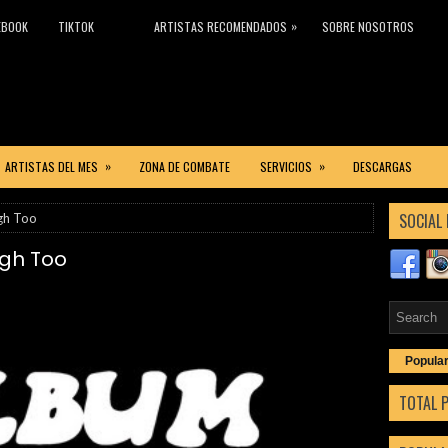
»
EBOOK
TIKTOK
ARTISTAS RECOMENDADOS
SOBRE NOSOTROS
»
»
ARTISTAS DEL MES
ZONA DE COMBATE
SERVICIOS
DESCARGAS
SOCIAL 
igh Too
igh Too
Popula
TOTAL 