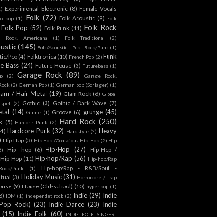
Experimental Electronic
(8)
Female Vocals
1)
Folk
(72)
Folk Acoustic
(9)
co pop
(1)
Folk
Folk Rock
Folk Pop
(52)
Folk Punk
(11)
k Rock. Americana
(1)
Folk Tradicional
(2)
ustic
(145)
Folk/Acoustic - Pop - Rock/Punk
(1)
Funk
tic/Pop
(4)
Folktronica
(10)
French Pop
(2)
re Bass
(24)
Future House
(3)
Futurebass
(1)
Garage Rock
(89)
p
(2)
Garage Rock.
 Rock
(2)
German Pop
(1)
German pop (Schlager)
(1)
lam / Hair Metal
(19)
Glam Rock
(6)
Global
Gothic
(3)
Gothic / Dark Wave
(7)
spel
(2)
tal
(14)
grunge
(45)
Groove
(6)
Grime
(1)
Hard Rock
(250)
k
(5)
Harcore Punk
(2)
Hardcore Punk
(32)
Heavy
(4)
Hardstyle
(2)
)
Hip Hop
(3)
Hip Hop /Conscious Hip-Hop
(2)
Hip
Hip-Hop
(27)
Hip- hop
(6)
Hip-Hop /
2)
Hip-hop/Rap
(56)
 Hip-Hop
(11)
Hip-hop/Rap
Hip-hop/Rap - R&B/Soul -
ock/Punk
(1)
Holiday Music
(31)
itual
(3)
Horrorcore / Trap
ouse
(9)
House (Old-school)
(10)
hyper pop
(1)
Indie
(29)
Indie
8)
IDM
(1)
independet rock
(2)
 Pop Rock)
(23)
Indie Dance
(23)
Indie
(15)
Indie Folk
(60)
INDIE FOLK SINGER-