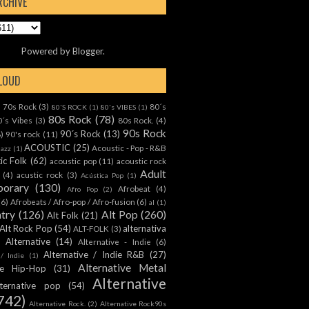
RCHIVE
Powered by
Blogger
.
CLOUD
70s Rock
(3)
80´s
)
80'S ROCK
(1)
80's VIBES
(1)
80s Rock
(78)
0´s Vibes
(3)
80s Rock.
(4)
90s Rock
90´s Rock
(13)
8)
90's rock
(11)
ACOUSTIC
(25)
Acoustic - Pop - R&B
Jazz
(1)
ic Folk
(62)
acoustic pop
(11)
acoustic rock
Adult
(4)
acustic rock
(3)
Acústica Pop
(1)
orary
(130)
Afrobeat
(4)
Afro Pop
(2)
(6)
Afrobeats / Afro-pop / Afro-fusion
(6)
al
(1)
ntry
(126)
Alt Pop
(260)
Alt Folk
(21)
Alt Rock Pop
(54)
alternativa
ALT-FOLK
(3)
Alternative
(14)
Alternative - Indie
(6)
Alternative / Indie R&B
(27)
 / Indie
(1)
Alternative Metal
ive Hip-Hop
(31)
Alternative
lternative pop
(54)
742)
Alternative Rock.
(2)
Alternative Rock90s