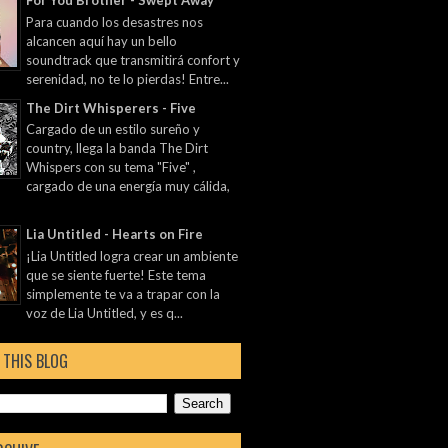
For You Brother - Swept Away
Para cuando los desastres nos
alcancen aquí hay un bello
soundtrack que transmitirá confort y
serenidad, no te lo pierdas! Entre...
The Dirt Whisperers - Five
Cargado de un estilo sureño y
country, llega la banda The Dirt
Whispers con su tema "Five" ,
cargado de una energía muy cálida,
Lia Untitled - Hearts on Fire
¡Lia Untitled logra crear un ambiente
que se siente fuerte! Este tema
simplemente te va a trapar con la
voz de Lia Untitled, y es q...
 THIS BLOG