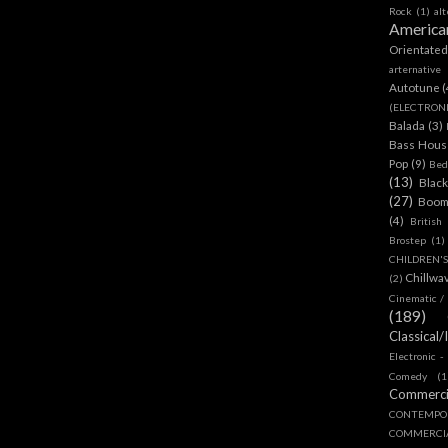
Rock
(1)
al
America
Orientate
arternative
Autotune
(
(ELECTRON
Balada
(3)
Bass House
Pop
(9)
Bed
(13)
Blac
(27)
Boom
(4)
British
Brostep
(1)
CHILDREN'
Chillwa
(2)
Cinematic /
(189)
Classical/
Electronic -
Comedy
(1
Commerc
CONTEMPO
COMMERC