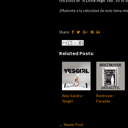
retratada en "
A Little High Too
", no te 
¡Muévete a la velocidad de este tema mie
Share:
Related Posts:
Alex Sandra -
Restroyer. -
Yesgirl
Parasite
← Newer Post