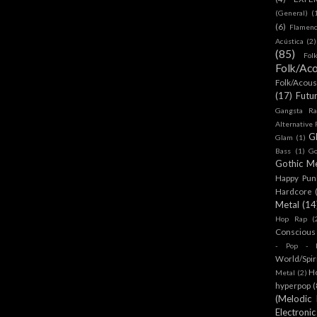
(General)
(
(6)
Flamen
Acústica
(2)
(85)
Fol
Folk/Aco
Folk/Acous
(17)
Futu
Gangsta Ra
Alternative
G
Glam
(1)
Bass
(1)
Go
Gothic Me
Happy Pun
Hardcore
Metal
(14
Hop Rap
(
Conscious
- Pop - R
World/Spir
H
Metal
(2)
hyperpop
(
(Melodic
Electronic