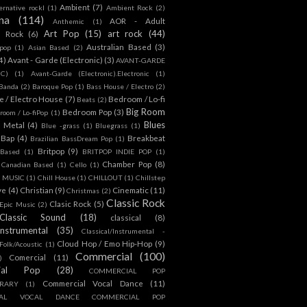
Ambient
(7)
ternative rockl
(1)
Ambient Rock
(2)
na
(114)
AOR - Adult
Anthemic
(1)
Art Pop
(15)
art rock
(44)
d Rock
(6)
Australian Based
(3)
 pop
(1)
Asian Based
(2)
4)
Avant - Garde (Electronic)
(3)
AVANT-GARDE
IC)
(1)
Avant-Garde (Electronic).Electronic
(1)
Banda
(2)
Baroque Pop
(1)
Bass House / Electro
(2)
 / Electro House
(7)
Bedroom / Lo-fi
Beats
(2)
Big Room
Bedroom Pop
(3)
room / Lo-fiPop
(1)
Blues
k Metal
(4)
Blue -grass
(1)
Bluegrass
(1)
Bap
(4)
Breakbeat
Brazilian BassDream Pop
(1)
Britpop
(9)
 Based
(1)
BRITPOP INDIE POP
(1)
Chamber Pop
(8)
Canadian Based
(1)
Cello
(1)
S MUSIC
(1)
Chill House
(1)
CHILLOUT
(1)
Chillstep
ve
(4)
Christian
(9)
Cinematic
(11)
Christmas
(2)
Classic Rock
Clasic Rock
(5)
 Epic Music
(2)
Classic Sound
(18)
classical
(8)
Instrumental
(35)
Classical/Instrumental -
Cloud Hop / Emo Hip-Hop
(9)
 Folk/Acoustic
(1)
Commercial
(100)
Comercial
(11)
)
ial Pop
(28)
COMMERCIAL POP
Commercial Vocal Dance
(11)
RARY
(1)
IAL VOCAL DANCE COMMERCIAL POP