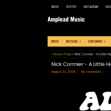
INICIO
SPOTIFY
INSTAGRAM
FAC
Amplead Music
»
»
INICIO
NOTICIAS
CONTENIDO
Home
»
Punk
» Nick Cormier - A Little H
Nick Cormier - A Little H
August 21, 2024
No comments