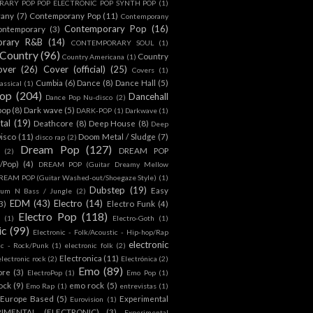
ARY POP POP ELECTRONIC POP SYNTH POP
(1)
rany
(7)
Contemporany Pop
(11)
Contemporany
Contemporary Pop
(16)
ontemporary
(3)
orary R&B
(14)
CONTEMPORARY SOUL
(1)
Country
(96)
Country
Country Americana
(1)
over
(26)
Cover (official)
(25)
Covers
(1)
Cumbia
(6)
Dance
(8)
Dance Hall
(5)
assical
(1)
Pop
(204)
Dancehall
Dance Pop Nu-disco
(2)
pop
(8)
Dark wave
(5)
DARK-POP
(1)
Darkwave
(1)
tal
(19)
Deathcore
(8)
Deep House
(8)
Deep
isco
(11)
Doom Metal / Sludge
(7)
disco rap
(2)
Dream Pop
(127)
DREAM POP
(2)
c/Pop)
(4)
DREAM POP (Guitar Dreamy Mellow
REAM POP (Guitar Washed-out/Shoegaze Style)
(1)
Dubstep
(19)
Easy
rum N Bass / Jungle
(2)
EDM
(43)
Electro
(14)
3)
Electro Funk
(4)
Electro Pop
(118)
(1)
Electro-Goth
(1)
ic
(99)
Electronic - Folk/Acoustic - Hip-hop/Rap
electronic
ic - Rock/Punk
(1)
electronic folk
(2)
Electronica
(11)
electronic rock
(2)
Electrónica
(2)
Emo
(89)
ore
(3)
ElectroPop
(1)
Emo Pop
(1)
ock
(9)
emo rock
(5)
Emo Rap
(1)
entrevistas
(1)
Europe Based
(5)
Experimental
Eurovision
(1)
RIMENTAL (ELECTRONIC)
(3)
Experimental