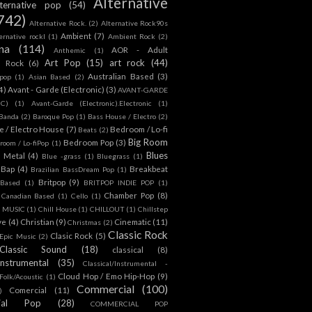
Alternative
lternative pop
(54)
742)
Alternative Rock.
(2)
Alternative Rock90s
Ambient
(7)
ternative rockl
(1)
Ambient Rock
(2)
na
(114)
AOR - Adult
Anthemic
(1)
Art Pop
(15)
art rock
(44)
d Rock
(6)
Australian Based
(3)
 pop
(1)
Asian Based
(2)
4)
Avant - Garde (Electronic)
(3)
AVANT-GARDE
IC)
(1)
Avant-Garde (Electronic).Electronic
(1)
Banda
(2)
Baroque Pop
(1)
Bass House / Electro
(2)
 / Electro House
(7)
Bedroom / Lo-fi
Beats
(2)
Big Room
Bedroom Pop
(3)
room / Lo-fiPop
(1)
Blues
k Metal
(4)
Blue -grass
(1)
Bluegrass
(1)
Bap
(4)
Breakbeat
Brazilian BassDream Pop
(1)
Britpop
(9)
 Based
(1)
BRITPOP INDIE POP
(1)
Chamber Pop
(8)
Canadian Based
(1)
Cello
(1)
S MUSIC
(1)
Chill House
(1)
CHILLOUT
(1)
Chillstep
ve
(4)
Christian
(9)
Cinematic
(11)
Christmas
(2)
Classic Rock
Clasic Rock
(5)
 Epic Music
(2)
Classic Sound
(18)
classical
(8)
Instrumental
(35)
Classical/Instrumental -
Cloud Hop / Emo Hip-Hop
(9)
 Folk/Acoustic
(1)
Commercial
(100)
Comercial
(11)
)
ial Pop
(28)
COMMERCIAL POP