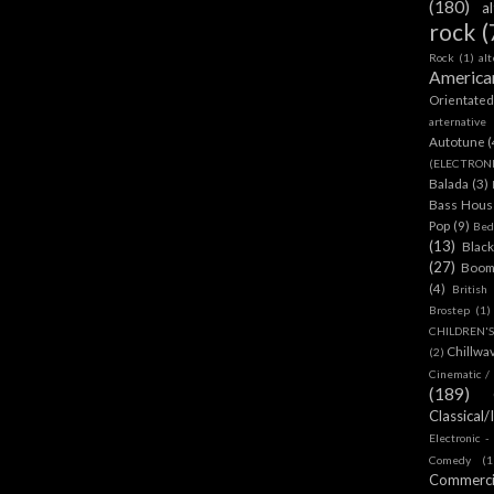
(180)
a
rock
(
Rock
(1)
al
America
Orientate
arternative
Autotune
(
(ELECTRON
Balada
(3)
Bass House
Pop
(9)
Bed
(13)
Blac
(27)
Boom
(4)
British
Brostep
(1)
CHILDREN'
Chillwa
(2)
Cinematic /
(189)
Classical/
Electronic -
Comedy
(1
Commerc