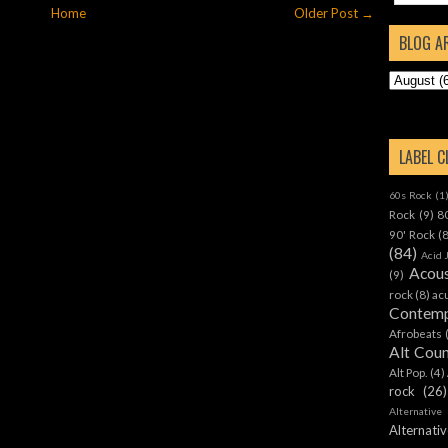
Home
Older Post →
BLOG A
LABEL 
60s Rock
(1
Rock
(9)
8
90' Rock
(
(84)
Acid 
Acous
(9)
rock
(8)
ac
Contemp
Afrobeats
Alt Cou
Alt Pop.
(4)
rock
(26)
Alternative
Alternat