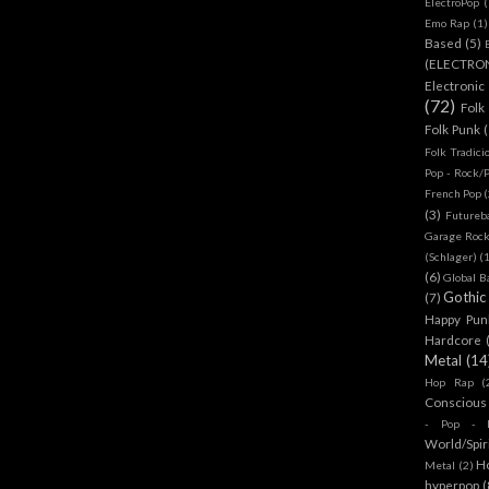
ElectroPop
(
Emo Rap
(1)
Based
(5)
(ELECTRO
Electronic
(72)
Folk
Folk Punk
Folk Tradici
Pop - Rock/
French Pop
(
(3)
Futureb
Garage Rock
(Schlager)
(
(6)
Global B
Gothic
(7)
Happy Pun
Hardcore
Metal
(14
Hop Rap
(
Conscious
- Pop - R
World/Spir
H
Metal
(2)
hyperpop
(