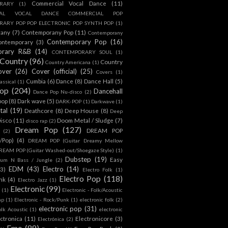
Commercial Vocal Dance
(11)
RARY
(1)
IAL VOCAL DANCE COMMERCIAL POP
ARY POP POP ELECTRONIC POP SYNTH POP
(1)
rany
(7)
Contemporany Pop
(11)
Contemporany
Contemporary Pop
(16)
ontemporary
(3)
orary R&B
(14)
CONTEMPORARY SOUL
(1)
Country
(96)
Country
Country Americana
(1)
over
(26)
Cover (official)
(25)
Covers
(1)
Cumbia
(6)
Dance
(8)
Dance Hall
(5)
assical
(1)
Pop
(204)
Dancehall
Dance Pop Nu-disco
(2)
pop
(8)
Dark wave
(5)
DARK-POP
(1)
Darkwave
(1)
tal
(19)
Deathcore
(8)
Deep House
(8)
Deep
isco
(11)
Doom Metal / Sludge
(7)
disco rap
(2)
Dream Pop
(127)
DREAM POP
(2)
c/Pop)
(4)
DREAM POP (Guitar Dreamy Mellow
REAM POP (Guitar Washed-out/Shoegaze Style)
(1)
Dubstep
(19)
Easy
rum N Bass / Jungle
(2)
EDM
(43)
Electro
(14)
(3)
Electro Folk
(1)
Electro Pop
(118)
nk
(4)
Electro Jazz
(1)
Electronic
(99)
h
(1)
Electronic - Folk/Acoustic
ap
(1)
Electronic - Rock/Punk
(1)
electronic folk
(2)
electronic pop
(31)
olk Acoustic
(1)
electronic
ctronica
(11)
Electronicore
(3)
Electrónica
(2)
Emo
(89)