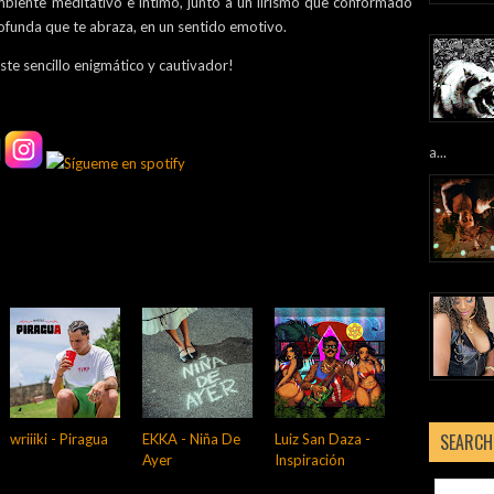
biente meditativo e íntimo, junto a un lirismo que conformado
ofunda que te abraza, en un sentido emotivo.
ste sencillo enigmático y cautivador!
a...
SEARCH
wriiiki - Piragua
EKKA - Niña De
Luiz San Daza -
Ayer
Inspiración