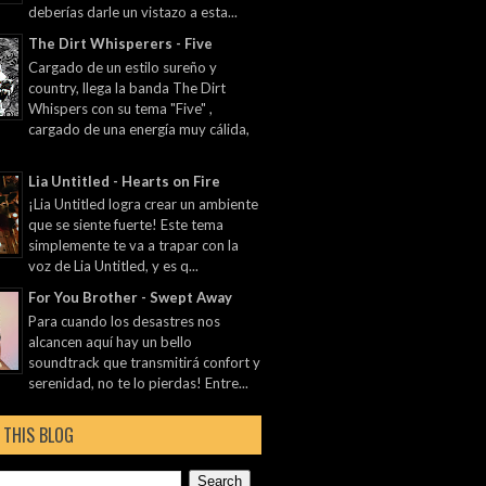
deberías darle un vistazo a esta...
The Dirt Whisperers - Five
Cargado de un estilo sureño y
country, llega la banda The Dirt
Whispers con su tema "Five" ,
cargado de una energía muy cálida,
Lia Untitled - Hearts on Fire
¡Lia Untitled logra crear un ambiente
que se siente fuerte! Este tema
simplemente te va a trapar con la
voz de Lia Untitled, y es q...
For You Brother - Swept Away
Para cuando los desastres nos
alcancen aquí hay un bello
soundtrack que transmitirá confort y
serenidad, no te lo pierdas! Entre...
 THIS BLOG