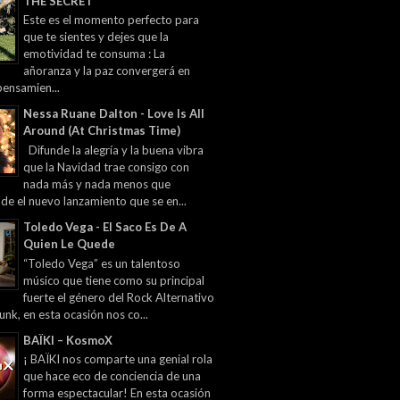
THE SECRET
Este es el momento perfecto para
que te sientes y dejes que la
emotividad te consuma : La
añoranza y la paz convergerá en
pensamien...
Nessa Ruane Dalton - Love Is All
Around (At Christmas Time)
Difunde la alegría y la buena vibra
que la Navidad trae consigo con
nada más y nada menos que
 de el nuevo lanzamiento que se en...
Toledo Vega - El Saco Es De A
Quien Le Quede
“Toledo Vega” es un talentoso
músico que tiene como su principal
fuerte el género del Rock Alternativo
unk, en esta ocasión nos co...
BAÏKI – KosmoX
¡ BAÏKI nos comparte una genial rola
que hace eco de conciencia de una
forma espectacular! En esta ocasión