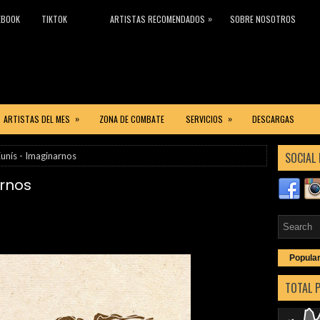
»
EBOOK
TIKTOK
ARTISTAS RECOMENDADOS
SOBRE NOSOTROS
»
»
ARTISTAS DEL MES
ZONA DE COMBATE
SERVICIOS
DESCARGAS
SOCIAL 
unís - Imaginarnos
arnos
Popula
TOTAL 