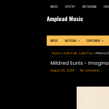
INICIO
SPOTIFY
INSTAGRAM
FAC
Amplead Music
»
»
INICIO
NOTICIAS
CONTENIDO
Home
»
Indie Folk
,
Latin Pop
» Mildred E
Mildred Eunís - Imagin
August 01, 2024
No comments