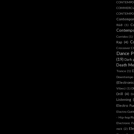
CONTEMPO
COMMERC
CONTEMPOR
Contempo
C
R&B
(1)
Contemp
Corridos
(1)
C
Rap
(4)
Crossover Cl
Dance 
(19)
Dark 
Death Me
D
Trance
(1)
Downtempo
(Electroni
Vibes)
(1)
D
Drill
(4)
D
Listening
Electro Fu
Electro-Got
- Hip-hop/R
Electronic F
Ele
rock
(2)