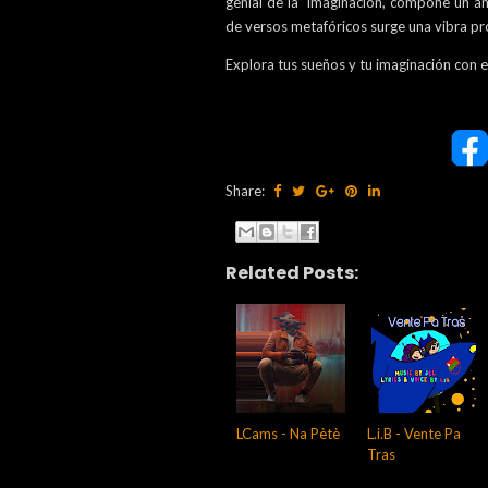
genial de la imaginación, compone un am
de versos metafóricos surge una vibra pr
Explora tus sueños y tu imaginación con e
Share:
Related Posts:
LCams - Na Pètè
L.i.B - Vente Pa
Tras