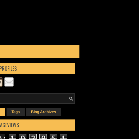
PROFILES
r
Tags
Blog Archives
PAGEVIEWS
1
0
3
9
5
1