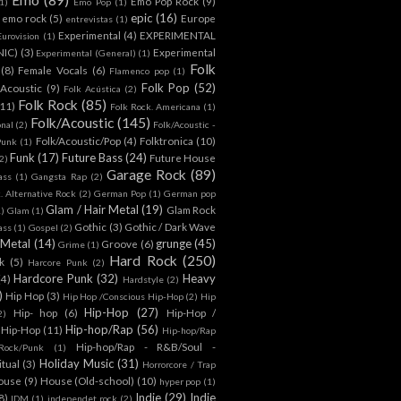
Emo Pop Rock
(9)
1)
Emo Pop
(1)
epic
(16)
emo rock
(5)
Europe
entrevistas
(1)
Experimental
(4)
EXPERIMENTAL
Eurovision
(1)
NIC)
(3)
Experimental
Experimental (General)
(1)
Folk
(8)
Female Vocals
(6)
Flamenco pop
(1)
Folk Pop
(52)
 Acoustic
(9)
Folk Acústica
(2)
Folk Rock
(85)
(11)
Folk Rock. Americana
(1)
Folk/Acoustic
(145)
onal
(2)
Folk/Acoustic -
Folk/Acoustic/Pop
(4)
Folktronica
(10)
Punk
(1)
Funk
(17)
Future Bass
(24)
Future House
2)
Garage Rock
(89)
ass
(1)
Gangsta Rap
(2)
. Alternative Rock
(2)
German Pop
(1)
German pop
Glam / Hair Metal
(19)
Glam Rock
1)
Glam
(1)
Gothic
(3)
Gothic / Dark Wave
ass
(1)
Gospel
(2)
 Metal
(14)
grunge
(45)
Groove
(6)
Grime
(1)
Hard Rock
(250)
k
(5)
Harcore Punk
(2)
Hardcore Punk
(32)
Heavy
(4)
Hardstyle
(2)
)
Hip Hop
(3)
Hip Hop /Conscious Hip-Hop
(2)
Hip
Hip-Hop
(27)
Hip- hop
(6)
Hip-Hop /
2)
Hip-hop/Rap
(56)
 Hip-Hop
(11)
Hip-hop/Rap
Hip-hop/Rap - R&B/Soul -
ock/Punk
(1)
Holiday Music
(31)
itual
(3)
Horrorcore / Trap
ouse
(9)
House (Old-school)
(10)
hyper pop
(1)
Indie
(29)
Indie
8)
IDM
(1)
independet rock
(2)